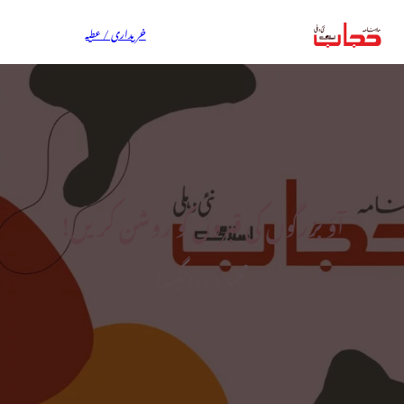
خریداری / عطیہ
آؤ بزرگوں کی قبروں کو روشن کریں!
محمد داؤد (نگینہ)