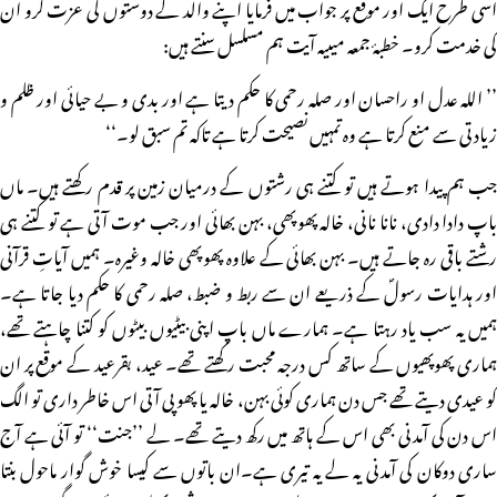
اسی طرح ایک اور موقع پر جواب میں فرمایا اپنے والد کے دوستوں کی عزت کرو ان
کی خدمت کرو۔ خطبۂ جمعہ میںیہ آیت ہم مسلسل سنتے ہیں:
’’ اللہ عدل او راحسان اور صلہ رحمی کا حکم دیتا ہے اور بدی و بے حیائی اور ظلم و
زیادتی سے منع کرتا ہے وہ تمہیں نصیحت کرتا ہے تاکہ تم سبق لو۔‘‘
جب ہم پیدا ہوتے ہیں تو کتنے ہی رشتوں کے درمیان زمین پر قدم رکھتے ہیں۔ ماں
باپ دادا دادی، نانا نانی، خالہ پھوپھی، بہن بھائی اور جب موت آتی ہے تو کتنے ہی
رشتے باقی رہ جاتے ہیں۔ بہن بھائی کے علاوہ پھوپھی خالہ وغیرہ۔ ہمیں آیاتِ قرآنی
اور ہدایات رسولؐ کے ذریعے ان سے ربط و ضبط، صلہ رحمی کا حکم دیا جاتا ہے۔
ہمیں یہ سب یاد رہتا ہے۔ ہمارے ماں باپ اپنی بیٹیوں بیٹوں کو کتنا چاہتے تھے،
ہماری پھوپھیوں کے ساتھ کس درجہ محبت رکھتے تھے۔ عید، بقرعید کے موقع پر ان
کو عیدی دیتے تھے جس دن ہماری کوئی بہن، خالہ یا پھوپی آتی اس خاطر داری تو الگ
اس دن کی آمدنی بھی اس کے ہاتھ میں رکھ دیتے تھے۔ لے ’’جنت‘‘ تو آئی ہے آج
ساری دوکان کی آمدنی یہ لے یہ تیری ہے۔ان باتوں سے کیسا خوش گوار ماحول بنتا