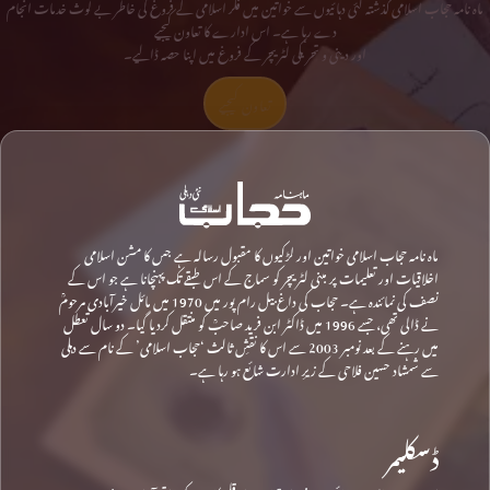
ماہ نامہ حجاب اسلامی گذشتہ کئی دہائیوں سے خواتین میں فکر اسلامی کے فروغ کی خاطر بے لوث خدمات انجام
دے رہا ہے۔ اس ادارے کا تعاون کیجیے
اور دینی و تحریکی لٹریچر کے فروغ میں اپنا حصہ ڈالیے۔
تعاون کیجیے
ماہ نامہ حجاب اسلامی خواتین اور لڑکیوں کا مقبول رسالہ ہے جس کا مشن اسلامی
اخلاقیات اور تعلیمات پر مبنی لٹریچر کو سماج کے اس طبقے تک پہنچانا ہے جو اس کے
نصف کی نمائندہ ہے۔ حجاب کی داغ بیل رام پور میں 1970 میں مائل خیرآبادی مرحومؒ
نے ڈالی تھی، جسے 1996 میں ڈاکٹر ابن فرید صاحبؒ کو منتقل کردیا گیا۔ دو سال تعطل
میں رہنے کے بعد نومبر 2003 سے اس کا نقشِ ثالث ‘حجاب اسلامی’ کے نام سے دہلی
سے شمشاد حسین فلاحی کے زیرِ ادارت شائع ہو رہا ہے۔
ڈسکلیمر