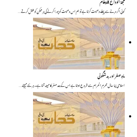
حجۃ الوداع کا پیغام
کوئی اگر مرنے سے پہلے وصیت کرتا ہے تو ہم اس وصیت کو پورا کرنے کی ہر ممکن کوشش کرتے…
ماہِ صفر اور بدشگونی
اسلامی نیا سال محرم الحرام سے شروع ہوتا ہے اس کے بعد صفر کا مہینہ آتا ہے۔ ہر نئے مہینے…