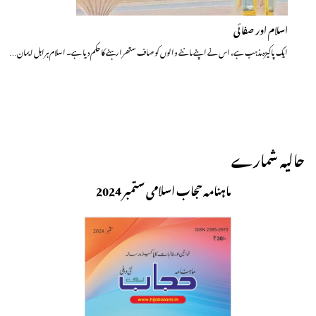
اسلام اور صفائی
ایک پاکیزہ مذہب ہے، اس نے اپنے ماننے والوں کو صاف ستھرا رہنے کا حکم دیا ہے۔ اسلام ہراہل ایمان…
حالیہ شمارے
ماہنامہ حجاب اسلامی ستمبر 2024