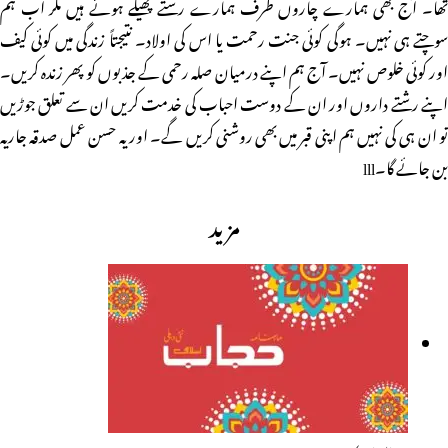
تھا۔ آج بھی ہمارے چاروں طرف ہمارے رشتے پھیلے ہوئے ہیں مگر اب ہم
سوچتے ہی نہیں۔ ہوگی کوئی جنت رحمت یا اس کی اولاد۔ نتیجتاً زندگی میں کوئی کیف
اور کوئی خلوص نہیں۔ آج ہم اپنے درمیان صلہ رحمی کے جذبوں کو پھر زندہ کریں۔
اپنے رشتے داروں اور ان کے دوست احباب کی خدمت کریں ان سے تعلق جوڑیں
تو ان ہی کی نہیں ہم اپنی قبر میں بھی روشنی کریں گے۔ اور یہ حسن عمل صدقہ جاریہ
بن جائے گا۔lll
مزید