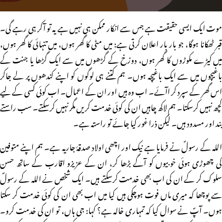
موت ایک ایسی حقیقت ہے جس سے انکار ممکن ہی نہیں ہے یہ تو آکر ہی رہے گی۔
قبر ٹھکانا ہوگا، جو بار بار اعلان کرتی ہے: میں مٹی کا گھر ہوں، میں تنہائی کا گھر ہوں،
میں کیڑے مکوڑوں کا گھر ہوں، دوزخ کے گڑھوں میں سے ایک گڑھا یا جنت کے
باغیچوں میں سے ایک باغیچہ ہوں۔ ہم کتنے ہی لوگوں کو اپنے کندھوں پر لے جاکر
اس گھر کے سپرد کر اآئے۔ اب وہ ہیں اور ان کے اعمال۔ اب کوئی کسی کے لیے
کچھ نہیں کرسکتا۔ ہم لاکھ چاہیں ان کی کوئی خدمت کریں مگر نہیں کرسکتے۔ سب راستے
بند اور مسدود ہیں۔ لیکن ذرا غور کیا جائے تو راستہ ہے۔
اللہ کے رسولؐ نے فرمایا ہے نیک اور اچھی اولاد صدقۂ جاریہ ہے۔ ہم اپنے متوفین
کی چھوڑی ہوئی خوبیوں کو آگے بڑھا کر، ان کے عزیزو اقارب کے ساتھ حسن
سلوک کر کے ان کی اب بھی خدمت کرسکتے ہیں۔ ایک شخص نے اللہ کے رسولؐ
سے پوچھا کہ میری ماں فوت ہوچکی ہیں کیا میں اب بھی ان کی کوئی خدمت کر سکتا
ہوں۔ آپؐ نے سوال کیا کہ تمہاری خالہ ہے؟ کہا: جی ہاں، تو ان کی خدمت کرو۔