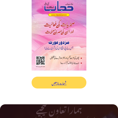
شمارہ پڑھیں
ہمارا تعاون کیجیے