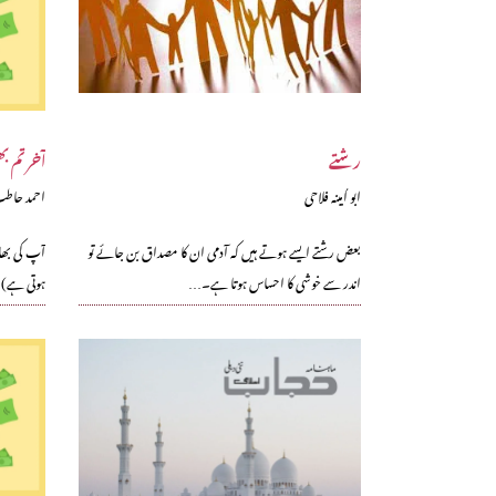
رشتے
آخر تم 
ابو اُمینہ فلاحی
احمد حاط
بعض رشتے ایسے ہوتے ہیں کہ آدمی ان کا مصداق بن جائے تو
آپ کی بھا
اندر سے خوشی کا احساس ہوتا ہے۔…
ہوتی ہے) 