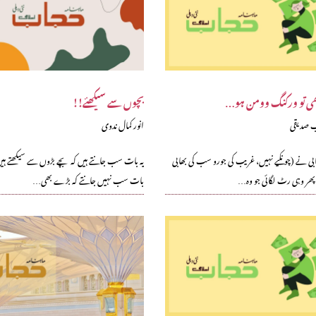
بھی تو ورکنگ وومن ہو…
بچوں سے سیکھئے!!
ب صدیقی
انور کمال ندوی
بی نے (چونکیے نہیں، غریب کی جورو سب کی بھابی
یہ بات سب جانتے ہیں کہ بچے بڑوں سے سیکھتے ہیں، 
پھر وہی رٹ لگائی جو وہ…
بات سب نہیں جانتے کہ بڑے بھی…