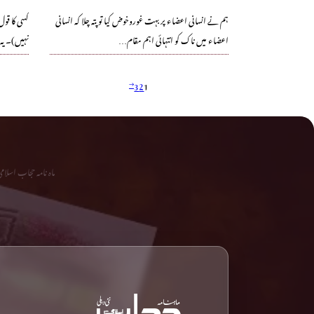
ہم نے انسانی اعضاء پر بہت غوروخوض کیا تو پتہ چلا کہ انسانی
کسی کا قول
اعضاء میں ناک کو انتہائی اہم مقام…
نہیں)۔ یہ 
3
2
1
ماہ نامہ حجاب اسلا