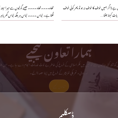
 ہے (اگر ہمیں خوف کا خوف نہ ہو تو پھر کوئی خوف
ٹھاہ۔۔۔۔ٹھاہ ۔۔۔۔ جیسے گولیوں سے میرا سینہ 
بات کہنا جتنا…
لگتا ہے۔ لباس ۔۔۔۔ لباس ہر جگہ لباس گھر باہ
ہمارا تعاون کیجیے
می گذشتہ کئی دہائیوں سے خواتین میں فکر اسلامی کے فروغ کی خاطر بے لوث خدمات انجام دے رہا ہے۔ اس ادا
اور دینی و تحریکی لٹریچر کے فروغ میں اپنا حصہ ڈالیے۔
تعاون کیجیے
ڈسکلیمر