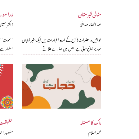
مثالی قبرستان
ذرا سوچ
عبد الغفار صدیقی
ڈاکٹر حسینی
خواتین و حضرات! آج کے اردو اخبارات میں ایک خبر نمایاں
’’موت‘‘ یہ
طور پر شائع ہوئی ہے، جس میں ہمارے علاقے…
اعتبار سے 
ناک کا مسئلہ
حقیقت 
محمد اسلام
منصور احم