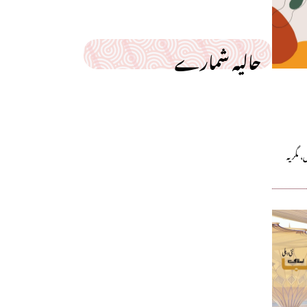
حالیہ شمارے
مگر یہ