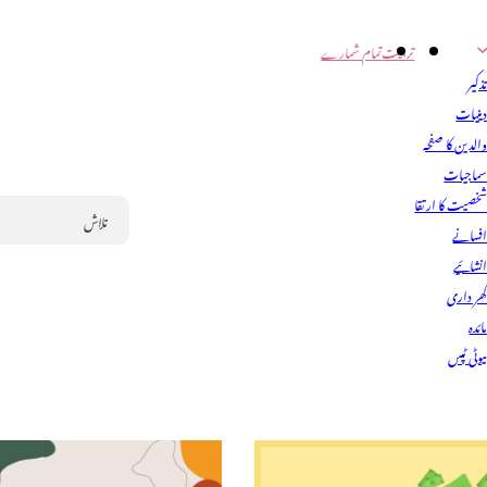
تربیت
تمام شمارے
ذکیر
ینیات
الدین کا صفحہ
ماجیات
خصیت کا ارتقا
فسانے
Search
نشائیے
ھر داری
ائدہ
یوٹی ٹپس