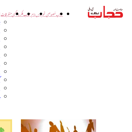
اداریہ
خصوصی تحریریں
بزم حجاب
فکر و آگہی
متفرقات
ت
د
و
س
ش
ا
ا
گ
م
ب