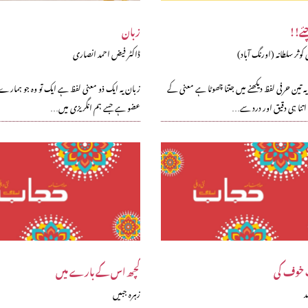
ئے!!
زبان
 کوثر سلطانہ (اورنگ آباد)
ڈاکٹر فیض احمد انصاری
 تین حرفی لفظ دیکھنے میں جتنا چھوٹا ہے معنی کے
زبان یہ ایک ذو معنی لفظ ہے ایک تو وہ جو ہمارے 
اتنا ہی دقیق اور درد سے…
عضو ہے جسے ہم انگریزی میں…
خوف کی
کچھ اس کے بارے میں
د
زہرہ جبیں