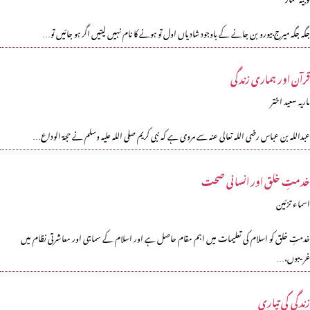
جگہ جگہ میرج بیورو بن جانے کے باوجود شادیاں اول تو ہونے کا نام نہیں لیتیں اگر ہو جائیں تو…
قرآن اور ہماری زندگی
ماریہ سعید اختر
عبداللہ بن عباس رضی اللہ تعالی عنہ سے مروی ہے کہ نبی کریم صلی اللہ علیہ وسلم نے حجۃ الوداع…
خدمتِ خلق اور انسانی صحت
اسماء تزئین
خدمتِ خلق کو اسلام کی تعلیمات میں اہم مقام حاصل ہے اور اسلام کے سماجی اور معاشرتی نظام میں
غریبوں،…
زندگی کی تیاری