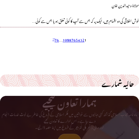
مولانا وحیدالدین خان
خوش اخلاقی کی دو اقسام ہیں، ایک یہ کہ جس سے آپ کا کوئی تعلق ہو یا جس سے کوئی…
76
…
10
9
8
7
6
5
4
3
2
1
حالیہ شمارے
ہمارا تعاون کیجیے
ماہ نامہ حجاب اسلامی گذشتہ کئی دہائیوں سے خواتین میں فکر اسلامی کے فروغ کی خاطر بے لوث خدمات انجام
دے رہا ہے۔ اس ادارے کا تعاون کیجیے
اور دینی و تحریکی لٹریچر کے فروغ میں اپنا حصہ ڈالیے۔