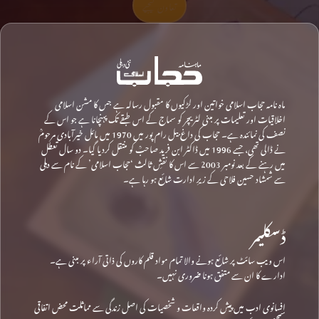
تعاون کیجیے
ماہ نامہ حجاب اسلامی خواتین اور لڑکیوں کا مقبول رسالہ ہے جس کا مشن اسلامی
اخلاقیات اور تعلیمات پر مبنی لٹریچر کو سماج کے اس طبقے تک پہنچانا ہے جو اس کے
نصف کی نمائندہ ہے۔ حجاب کی داغ بیل رام پور میں 1970 میں مائل خیرآبادی مرحومؒ
نے ڈالی تھی، جسے 1996 میں ڈاکٹر ابن فرید صاحبؒ کو منتقل کردیا گیا۔ دو سال تعطل
میں رہنے کے بعد نومبر 2003 سے اس کا نقشِ ثالث ‘حجاب اسلامی’ کے نام سے دہلی
سے شمشاد حسین فلاحی کے زیرِ ادارت شائع ہو رہا ہے۔
ڈسکلیمر
اس ویب سائٹ پر شائع ہونے والا تمام مواد قلم کاروں کی ذاتی آراء پر مبنی ہے۔
ادارے کا ان سے متفق ہونا ضروری نہیں۔
افسانوی ادب میں پیش کردہ واقعات و شخصیات کی اصل زندگی سے مماثلت محض اتفاقی