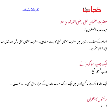
خریداری / عطیہ
حضرت عثمان غنی رضی اللہ تعالیٰ عنہ
سیدہ خدیجۃ الصغریٰ بانو
اسلام کےخلفائے راشدین میں حضرت عثمان غنی تیسرے خلیفہ ہیں۔ حضرت عثمان غنی رضی اللہ تعالیٰ عنہ
کاپورا نام عثمان…
ایک چپ سو کو ہرائے
جویریہ نسیم شیخ
ایک دفعہ کا ذکر ہے کہ کسی گاؤں میں ایک بزرگ عورت خاندان کے ہمراہ رہتی تھی۔ وہ رحمت بی…
رشتوں کا بحران
ثوبیہ عمار