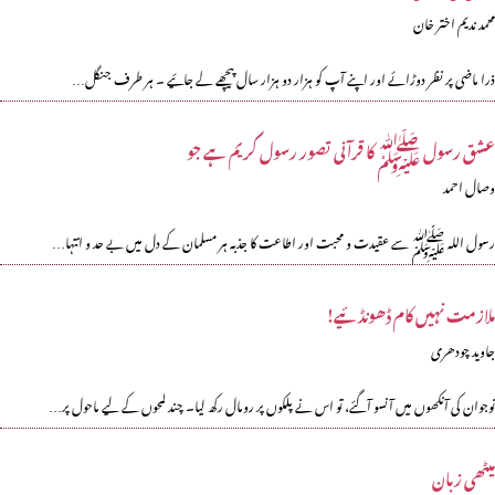
محمد ندیم اختر خان
ذرا ماضی پر نظر دوڑائے اور اپنے آپ کو ہزار دو ہزار سال پیچھے لے جائیے ۔ ہر طرف جنگل…
عشق رسول ﷺ کا قرآنی تصور رسول کریم ہے جو
وصال احمد
رسول اللہ ﷺ سے عقیدت و محبت اور اطاعت کا جذبہ ہر مسلمان کے دل میں بے حد و انتہا…
ملازمت نہیں کام ڈھونڈئیے!
جاوید چودھری
نوجوان کی آنکھوں میں آنسو آگئے، تو اس نے پلکوں پر رومال رکھ لیا۔ چند لمحوں کے لیے ماحول پر…
میٹھی زبان