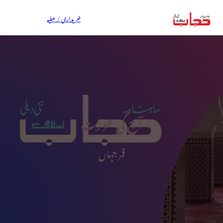
خریداری / عطیہ
آج کی عورت
قمر جہاں