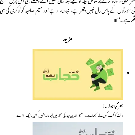
کی عورتوں کے پاس دل نہیں پتھر ہے، بچہ بیما رہے اور میم صاحبہ کو نوکری کی ہی
فکر ہے۔‘‘lll
مزید
پھر کیا ہوا…؟
وقت کو کب، کس نے سمجھا ہے، جو علیم الدین حیدر کی سمجھ میں آجاتا۔ انہیں کبھی یہ ایک دائرے…