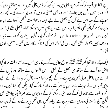
ہے اتنا ہی آپ لوگ آرام چاہتی ہیں۔‘‘ یہ کہہ کر باس چلی گئیں اور وہ سوچتی رہی کہ
اگر وہ پرنسپل آفس میں جائے اور وہ بھی چھٹی نہ دیں تو وہ کیا کرے گی۔ کچھ دیر
سوچنے کے بعد اس نے آج کی چھٹی کے لیے ایک درخواست لکھی آدھا سے زیادہ
دن وہ کام کرچکی تھی لیکن اب اس سے مزید کام نہیں ہوسکتا تھا۔ چھٹی ملنے کی امید
نہیں اس لیے without pay ہونا اس نے منظور کرلیا، لیکن اپنے بچہ کو وہ اب زیادہ
دیر تک نہیں چھوڑ سکتی تھی، اس کی آواز اس کی ممتا کو للکار رہی تھی۔ ’’ممی جلدی
آنا۔‘‘
ایک بجنے والا تھا گھر پہنچتے پہنچتے دو بج جائیں گے۔ بیکار ہی اس نے اتنا وقت برباد کیا
کاش وہ آنے کے ساتھ ہی چھٹی لے لیتی۔ اس افسوس کے ساتھ وہ باس کے
کمرے میں داخل ہوئی ٹیبل پر پیپر ویٹ کے نیچے درخواست ڈال کر وہ جانے کے لیے
مڑی تو باس نے حیرت سے اس کی جرأت رندانہ کو مارک کیا، لیکن کچھ کہا نہیں۔ وہ
غم و غصہ سے نڈھال آگے بڑھ گئی۔ رکشا کر کے وہ تیزی سے گھر پہنچنا چاہتی تھی
لیکن آج راستہ کی دوری اسے ہر دن سے زیادہ کھل رہی تھی۔ پونے دو کے قریب وہ
گھر پہنچی۔ دروازے پر ساس بچہ کو لیے بہلا رہی تھیں اسے دیکھتے ہی ابل پڑیں ’’آج