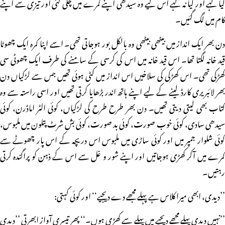
کیا کہے اور کیا نہ کہے اس لیے وہ سیدھی اپنے کمرے میں چلی گئی اور تیزی سے اپنے
کام میں لگ گئیں۔
دن بھر ایک انداز میں بیٹھی بیٹھی وہ بالکل بور ہوجاتی تھی۔ اسے اپنا کمرہ ایک چھوٹا
قید خانہ لگتا تھا۔ اس قید خانہ میں اس کی کرسی کے سامنے کی طرف ایک چھوٹی سی
کھڑکی تھی۔ اس کھڑکی کی سلاخیں اس انداز میں کٹی ہوئی تھیں جس سے لڑکیاں دن
بھر لائبریری کارڈ لینے کے لیے اپنے ہاتھ اندر بڑھایا کرتی تھیں اور اسی راستہ سے وہ
کتاب بھی لیتی دیتی تھیں۔ دن بھر طرح طرح کی لڑکیاں، کوئی الٹر اماڈرن، کوئی
سیدھی سادی، کوئی خوب صورت، کوئی بد صورت، کوئی بش شرٹ پتلون میں ملبوس،
کوئی شلوار جمپر میں اور کوئی ساڑی میں ملبوس اس دریچہ کے اس پار چھوٹے سے
کمرے میں آکر کھڑی ہوجاتیں اور اپنے شور و غل سے اس کے ذہن کو پراگندہ کرتی
رہتیں۔
’’دیدی، ابھی میرا کلاس ہے پہلے مجھے دے دیجیے‘‘ اور کوئی کہتی:
’’نہیں دیدی پہلے مجھے دیجیے میں پہلے سے کھڑی ہوں۔‘‘ پھر تیسری آواز ابھرتی ’’دیدی