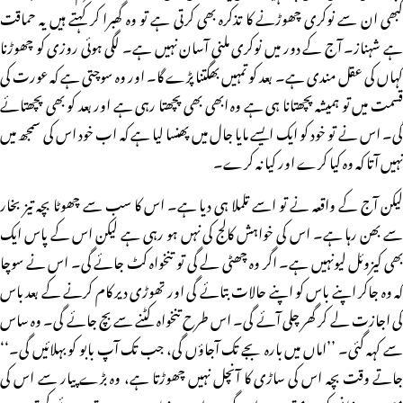
کبھی ان سے نوکری چھوڑنے کا تذکرہ بھی کرتی ہے تو وہ گھبرا کر کہتے ہیں یہ حماقت
ہے شہناز۔ آج کے دور میں نوکری ملنی آسان نہیں ہے۔ لگی ہوئی روزی کو چھوڑنا
کہاں کی عقل مندی ہے۔ بعد کو تمہیں بھگتنا پڑے گا۔ اور وہ سوچتی ہے کہ عورت کی
قسمت میں تو ہمیشہ پچھتانا ہی ہے وہ ابھی بھی پچھتا رہی ہے اور بعد کو بھی پچھتائے
گی۔ اس نے تو خود کو ایک ایسے مایا جال میں پھنسا لیا ہے کہ اب خود اس کی سمجھ میں
نہیں آتا کہ وہ کیا کرے اور کیا نہ کرے۔
لیکن آج کے واقعہ نے تو اسے تلملا ہی دیا ہے۔ اس کا سب سے چھوٹا بچہ تیز بخار
سے بھن رہا ہے۔ اس کی خواہش کالج کی نہں ہو رہی ہے لیکن اس کے پاس ایک
بھی کیزوئل لیونہیں ہے۔ اگر وہ چھٹی لے گی تو تنخواہ کٹ جائے گی۔ اس نے سوچا
کہ وہ جاکر اپنے باس کو اپنے حالات بتائے گی اور تھوڑی دیر کام کرنے کے بعد باس
کی اجازت لے کر گھر چلی آئے گی۔ اس طرح تنخواہ کٹنے سے بچ جائے گی۔ وہ ساس
سے کہہ گئی۔ ’’اماں میں بارہ بجے تک آجاؤں گی، جب تک آپ بابو کو بہلائیں گی۔‘‘
جاتے وقت بچہ اس کی ساڑی کا آنچل نہیں چھوڑتا ہے، وہ بڑے پیار سے اس کی