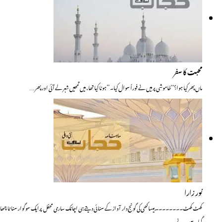
محبت کا سفر
ماں پھر کیا ہوا؟‘‘خاموشی پر میں نے فوراً سوال کیا۔ ’’ہونا کیا تھا، میں تمھیں شہر لے آئی اور پھر…
نور زارا
کھٹ کھٹ۔۔۔۔۔۔۔۔بیساکھی کی گونج دار آواز کے سنائی دیتے ہی اچانک ساری محفل پرایک سوگوار سناٹا چھا
گیا۔ سب نے…