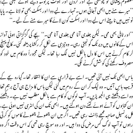
معصوم پیشانی کو چومتی ہے اور گردن اور ہونٹ پربوسہ دیتے ہوئے کہتی ہے:
’’میرے منے میں ابھی آجاتی ہوں۔ تمہارے لیے دوا اور بسکٹ بھی تو لانا ہے۔ پاپا
تو نہیں ہیں نا بیٹے اس لیے دوا اور بسکٹ کون لائے گا میرے منے کے لیے۔‘‘
’’اور ٹافی بھی ممی۔ لیکن جلدی آنا ممی جلدی آنا ممی۔‘‘ بچے کی گڑگڑاتی ہوئی آواز
اس کے کانوں میں دیر تک گونجتی رہی۔ وہ تیزی سے نکل کر رکشا پر بیٹھ گئی۔ کالج پہنچ
کر کام کرنے میں اس کا دل بالکل نہیں لگ رہا تھا۔ لیکن مجبوراً وہ کام میں خود کو
مصروف رکھنے کی کوشش کرنے لگی۔
باس ابھی تک نہیں آئی تھیں۔ اسے بے قراری سے ان کا انتظار تھا۔ گیارہ بجے کے
قریب باس آئیں۔ وہ لپک کر ان کے روم میں گئی لیکن باس کا مزاج ہی آج برہم تھا
وہ اسے دیکھتے ہی الجھ پڑیں۔ آپ لوگوں کو کام سے بالکل مطلب نہیں ہے۔ دیکھئے
ان کتابوں کو آئے ہوئے کتنے دن ہوگئے ہیں۔ ابھی تک ان کی انٹری نہیں ہوئی ہے،
کل پرنسپل صاحبہ مجھے ڈانٹ رہی تھیں۔ اگر میں ان چھوٹے چھوٹے کاموں کو کرتی
رہوں تو آپ لوگ کس مرض کی دوا ہیں۔ اور وہ سوچ رہی تھی کہ اس وقت اگر وہ
گھر جانے کی بات کرتی ہے تب وہ اور برہم ہوجائیں گی۔ اس لیے تھوڑی دیر ان