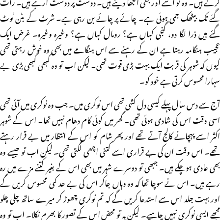
کرتے ہیں۔ وہ تو اسے اور بھی الجھا دیتے ہیں۔ دوست پر دوست آرہے ہیں۔ رات
گئے تک بیٹھک جمی ہوئی ہے۔ چائے پر چائے بن رہی ہے۔ شرٹ کے بٹن ٹوٹ
گئے ہیں ذرا لگا دو، گنجی کہاں ہے؟ رومال کہاں ہے؟ وغیرہ وغیرہ۔ غرض ایک
عجیب ہنگامہ رہتا ہے ان کے رہنے سے اس ہنگامے میں بھی وہ خوش رہتی تھی
کیوں کہ شوہر کی قربت ایک بہت بڑی قوت تھی۔ لیکن اب تو وہ کبھی کبھی بڑی بے
سہارا محسوس کرتی ہے خود کو۔
آج سے دس سال پہلے کیسی دل کشی تھی اس نوکری میں۔ جب وہ نوکری میں آئی تھی
اسی وقت اس کی شادی ہوئی تھی۔ گھر میں کوئی کام دھام نہیں تھا۔ اس کے شوہر
اکثر اسے پہچانے کالج آتے تھے اور پھر شام کو اس کے انتظار میں بے قرار رہتے
تھے۔ اس وقت ان کی بے قراری اسے کتنی اچھی لگتی تھی۔ لیکن اب تو جیسے وہ
بھی عادی ہوچکے ہیں۔ جبھی تو دوسرے شہر میں بھی اس کے بغیر کتنے مزے میں رہ
رہے ہیں۔ اس نے سوچا تھا کہ وہ وہاں جاکر اس کی بے حد کمی محسوس کریں گے
اور بہت جلد اس سے استدعا کریں گے کہ تم نوکری چھوڑ کر میرے ساتھ چلی چلو
مجھے ایسی نوکری نہیں چاہیے۔ لیکن یہ تو محض اس کے تصور کا بھرم نکلا۔ اب تو وہ