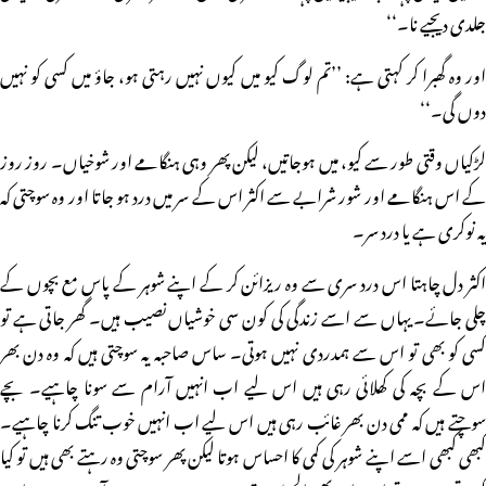
جلدی دیجیے نا۔‘‘
اور وہ گھبرا کر کہتی ہے: ’’تم لوگ کیو میں کیوں نہیں رہتی ہو، جاؤ میں کسی کو نہیں
دوں گی۔‘‘
لڑکیاں وقتی طور سے کیو، میں ہوجاتیں، لیکن پھر وہی ہنگامے اور شوخیاں۔ روز روز
کے اس ہنگامے اور شور شرابے سے اکثر اس کے سر میں درد ہو جاتا اور وہ سوچتی کہ
یہ نوکری ہے یا درد سر۔
اکثر دل چاہتا اس درد سری سے وہ ریزائن کر کے اپنے شوہر کے پاس مع بچوں کے
چلی جائے۔ یہاں سے اسے زندگی کی کون سی خوشیاں نصیب ہیں۔ گھر جاتی ہے تو
کسی کو بھی تو اس سے ہمدردی نہیں ہوتی۔ ساس صاحبہ یہ سوچتی ہیں کہ وہ دن بھر
اس کے بچہ کی کھلائی رہی ہیں اس لیے اب انہیں آرام سے سونا چاہیے۔ بچے
سوچتے ہیں کہ ممی دن بھر غائب رہی ہیں اس لیے اب انہیں خوب تنگ کرنا چاہیے۔
کبھی کبھی اسے اپنے شوہر کی کمی کا احساس ہوتا لیکن پھر سوچتی وہ رہتے بھی ہیں تو کیا