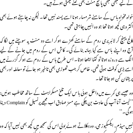
کے لیے کبھی کبھی پانچ منٹ بھی کتنے قیمتی ہوتے ہیں۔
خواہ مخواہ باس کے سامنے شرمسار ہونا اسے پسند نہیں تھا۔ لیکن نہ چاہتے ہوئے بھی
اکثر وہی کچھ ہوتا تھا جو وہ انہیں چاہتی تھی۔
کالج پہنچ کر لائبریری روم کے سامنے کھڑے ہوکر اسے دو منٹ یہ سوچنے میں لگا کہ
آج وہ اپنے باس سے کیا بہانہ بنائے گی۔ کاش اس کے روم میں جانے کے لیے
الگ سے دروزہ ہوتا تو کتنا اچھا ہوتا۔ اس طرح باس کے روم سے ہوکر گزرنے میں
اسے بڑی کوفت ہوتی تھی، خاص کر جب تھوڑی بھی تاخیر ہو جائے تو معاملہ اور بھی
پریشان کن ہو جاتا تھا۔
وہ جیسے ہی کمرے میں داخل ہوئی باس ایک تلخ مسکراہٹ کے ساتھ مخاطب ہوئیں:
’’لیٹ آنا آپ کی عادت بن چکی ہے مسز صادق اب مجھے پرنسپل کو Complain دینا
ہوگی۔‘‘
نہیں میڈم، ایکسکیوز می، وہ ہکلاتے ہوئے بولی اس کی سمجھ میں کچھ بھی نہیں آیا کہ وہ