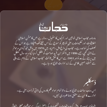
تعاون کیجیے
ماہ نامہ حجاب اسلامی خواتین اور لڑکیوں کا مقبول رسالہ ہے جس کا مشن اسلامی
اخلاقیات اور تعلیمات پر مبنی لٹریچر کو سماج کے اس طبقے تک پہنچانا ہے جو اس کے
نصف کی نمائندہ ہے۔ حجاب کی داغ بیل رام پور میں 1970 میں مائل خیرآبادی مرحومؒ
نے ڈالی تھی، جسے 1996 میں ڈاکٹر ابن فرید صاحبؒ کو منتقل کردیا گیا۔ دو سال تعطل
میں رہنے کے بعد نومبر 2003 سے اس کا نقشِ ثالث ‘حجاب اسلامی’ کے نام سے دہلی
سے شمشاد حسین فلاحی کے زیرِ ادارت شائع ہو رہا ہے۔
ڈسکلیمر
اس ویب سائٹ پر شائع ہونے والا تمام مواد قلم کاروں کی ذاتی آراء پر مبنی ہے۔
ادارے کا ان سے متفق ہونا ضروری نہیں۔
افسانوی ادب میں پیش کردہ واقعات و شخصیات کی اصل زندگی سے مماثلت محض اتفاقی