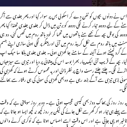
اس نے دونوں بچوں کو ٹفن دے کر اسکولی بس پر سوار کیا اور پھر جلدی سے آکر
منّے کے لیے دودھ تیار کرنے لگی دودھ کو برتن میں ڈال کر جلدی جلدی ٹھنڈا کیا پھر
دودھ کی بوتل بچہ کے ننھے منے ہاتھوں میں تھما کر خود باتھ روم میں گھس گئی، دو ہی
منٹ میں باتھ روم سے نکل کر بیڈ روم میں آئی اور ہینگر پر لگی ہوئی ساڑی اپنے جسم
کے گرد لپیٹتے ہوئے آئینہ کے سامنے جا کھڑی ہوئی۔ جلدی جلدی ہلکا سا میک اپ
کیا، بچہ کے قریب آئی ایک پیار بھرا بوسہ اس کی پیشانی پر دیا اور تیزی سے سیڑھیاں
اترنے لگی۔ چلتے چلتے رسٹ واچ پر نظر ڈالی اور یہ محسوس کرتے ہوئے کہ گھڑی کی
سوئی بڑی تیزی سے آگے بڑھ رہی ہے وہ بھی گھڑی کی سوئی کی ہی رفتار سے بھاگنے
لگی۔
یہ روز روز کی بھاگ دوڑ بھی کیسی عجیب ہوتی ہے۔ وہ ہر روز سوچتی ہے کہ وقت
سے پہلے ہی تیار ہو کر گھر سے نکل جائے گی لیکن ہر روز کچھ نہ کچھ ایسا ہو جاتا ہے کہ
تاخیر ہو ہی جاتی ہے اور اس وقت اسے احساس ہوتا ہے کہ نوکری کرنے والوں