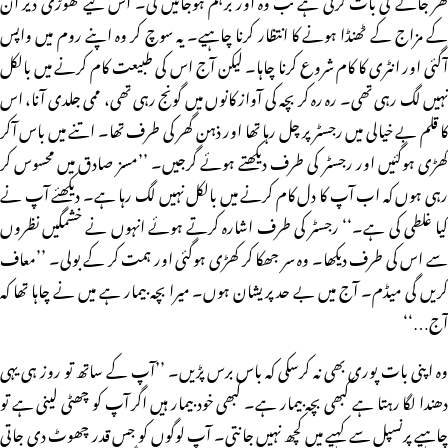
کے مزاج کے ٹھنڈا ہونے کا انتظار کرنا چاہیے۔ یہ سوچ کر وہ اپنے روم میں واپس
آگئی اور انٹری کا کام شروع کرنا چاہا۔ لیکن آج اس کی طبیعت کام کرنے میں بالکل
نہیں لگ رہی تھی۔ رہ رہ کر بچہ کی آواز کانوں میں گونج رہی تھی، ممی جلدی آنا، اس
کا قلم بے خیالی میں رجسٹر پر چل رہا تھا اور ذہن گھر کی طرف تھا۔ اتنے میں باس آکر
کھڑی ہوگئیں اور رجسٹر کی طرف دیکھتے ہوئے گرجیں۔ ’’مسز صادق میں محسوس کر
رہی ہوں کہ اب آپ کا دل کام کرنے میں بالکل نہیں لگ رہا ہے۔ دیکھئے آپ نے
کیا غلطی کی ہے۔‘‘ رجسٹر کی طرف اشارہ کرتے ہوئے انہوں نے خشمگیں نظروں
سے اس کی طرف دیکھا۔ وہ سر جھکا کر کھڑی ہوگئی اور ہمت کر کے بولی۔ ’’معاف
کریں گی میڈم۔ آج میں بے حد پریشان ہوں۔ میرا بچہ بیمار ہے میں نے چاہا تھا کہ
آج…‘‘
وہ اپنی بات پوری بھی نہ کرسکی کہ باس برس پڑیں۔ ’’آپ کے ساتھ تو روز ہی یہی
دھندا لگا رہتا ہے کبھی بچہ بیمار ہے۔ کبھی خود بیمار ہیں اگر آپ کو چھٹی لینی ہے تو
چاہیے پرنسپل سے کہیے میں کچھ نہیں جانتی۔ آپ لوگوں کو جس قدر چھوٹ دی جاتی