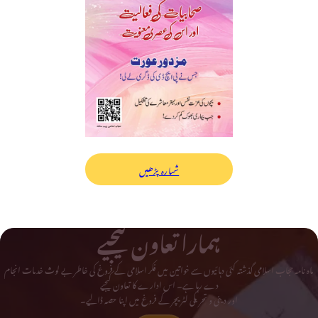
شمارہ پڑھیں
ہمارا تعاون کیجیے
ماہ نامہ حجاب اسلامی گذشتہ کئی دہائیوں سے خواتین میں فکر اسلامی کے فروغ کی خاطر بے لوث خدمات انجام
دے رہا ہے۔ اس ادارے کا تعاون کیجیے
اور دینی و تحریکی لٹریچر کے فروغ میں اپنا حصہ ڈالیے۔