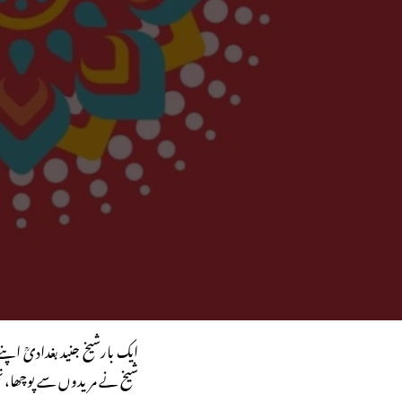
ایک بارشیخ جنید بغدادیؒ ا
شیخ نے مریدوں سے پوچھا، تم