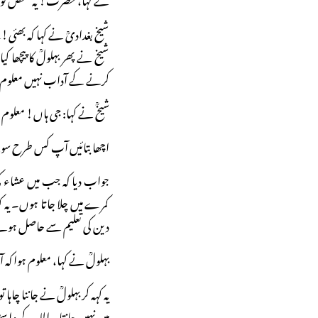
شیخ بغدادیؒ نے کہا کہ بھئی
شیخ نے پھر بہلولؒ کا پیچھا کی
کرنے کے آداب نہیں معلوم، س
شیخؒ نے کہا: جی ہاں! معلو
اچھا بتائیں آپ کس طرح سو
جواب دیا کہ جب میں عشاء ک
کمرے میں چلا جاتا ہوں۔ یہ 
دین کی تعلیم سے حاصل ہوئ
بہلولؒ نے کہا، معلوم ہوا 
یہ کہہ کر بہلولؒ نے جاننا چا
میں نہیں جانتا۔ اللہ کے واس