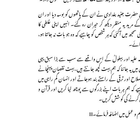
 حضرت جنید بغدادی نے ان کے ہاتھوں کو بوسہ دیا اور ان
ے مرید یہ منظر دیکھ کر حیران رہ گئے۔ انہیں اپنی غلطی کا
مجھ میں آگئی کہ ہر شخص کو چاہیے کہ وہ جو بات نہ جانتا ہو،
رمائے۔
لہ علیہ اور بہلولؒ کے اس واقعے سے سب سے بڑا سبق یہی
ل میں یہ جاننا کہ ہم بہت کچھ جانتے ہیں، بہت نقصان پہنچانے
 اور ترقی کے راستے بند ہوجاتے اور انسان گم راہی میں
یے کہ ہم ہر بات اپنے بزرگوں سے پوچھ لیا کریں اور قرآن و
کرنے کی کوشش کریں۔
 و عمل میں اضافہ فرمائے۔lll