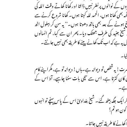
ں کے نوالوں پر نطر نہیں ڈالتا اور کھانا کھاتے وقت اللہ کی
قمہ بھی کھاتا ہوں، الحمد للہ کہتا ہوں۔ کھانا شروع کرنے سے
رغ ہونے کے بعد بھی ہاتھ دھوتا ہوں۔‘‘ یہ سن کر بہلول اٹھ
شیخ جنید کی طرف جھٹک دیا۔ پھر ان سے کہا، تم انسانوں
ال یہ ہے کہ اب تک کھانے پینے کا طریقہ بھی نہیں جانتے۔
لیا۔
! یہ شخص تو دیوانہ ہے۔ہاں! دیوانہ تو ہے، مگر اپنے کام
کان کترتا ہے، اس سے سچی بات سننا چاہیے، آؤ اس کے
 ہے۔
کر ایک جگہ بیٹھ گئے۔ شیخ بغدادیؒ اس کے پاس پہنچے تو انہوں
کون ہو تم؟
کھانے کا طریقہ نہیں جانتا۔