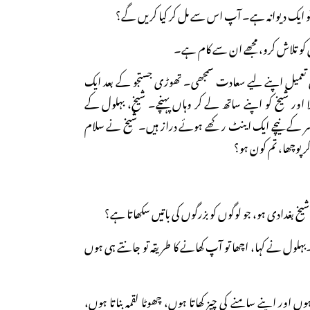
و ایک دیوانہ ہے۔ آپ اس سے مل کر کیا کریں گے؟
 کو تلاش کرو، مجھے ان سے کام ہے۔
تعمیل اپنے لیے سعادت سمجھی۔ تھوڑی جستجو کے بعد ایک
لا اور شیخ کو اپنے ساتھ لے کر وہاں پہنچے۔ شیخ، بہلول کے
ل سر کے نیچے ایک اینٹ رکھے ہوئے دراز ہیں۔ شیخ نے سلام
 پوچھا، تم کون ہو؟
یخ بغدادی ہو، جو لوگوں کو بزرگوں کی باتیں سکھاتا ہے؟
ہلول نے کہا، اچھا تو آپ کھانے کا طریقہ تو جانتے ہی ہوں
ہوں اور اپنے سامنے کی چیز کھاتا ہوں، چھوٹا لقمہ بناتا ہوں،