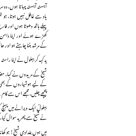
آہستہ آہستہ چباتا ہوں، دوسرو
یاد سے غافل نہیں ہوتا، جو ل
پہلے ہاتھ دھوتا ہوں اور فا
کھڑے ہوئے اور اپنا دامن 
کے مرشد بننا چاہتے ہو اور ح
یہ کہہ کر بہلول نے اپنا راستہ 
شیخ کے مریدوں نے کہا، حضرت
کے لیے ہوشیاروں کے بھی 
پیچھے چلیں، مجھے اس سے کام
بہلولؒ ایک ویرانے میں پہنچ 
نے شیخ سے پھر یہ سوال کیا، 
میں ہوں بغدادی شیخ! جو کھانا 