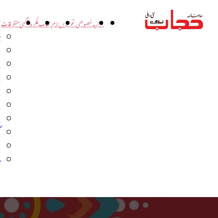
اداریہ
خصوصی تحریریں
بزم حجاب
فکر و آگہی
متفرقات
ت
د
و
س
ش
ا
ا
گ
م
ب