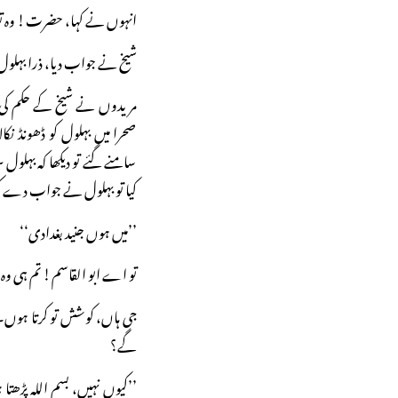
انہوں نے کہا، حضرت! وہ ت
شیخ نے جواب دیا، ذرا بہلول
مریدوں نے شیخ کے حکم کی 
صحرا میں بہلول کو ڈھونڈ نکا
سامنے گئے تو دیکھا کہ بہلو
کیا تو بہلول نے جواب دے کر
’’میں ہوں جنید بغدادی‘‘
تو اے ابو القاسم! تم ہی وہ ش
جی ہاں، کوشش تو کرتا ہوں۔ب
گے؟
’’کیوں نہیں، بسم اللہ پڑھتا 