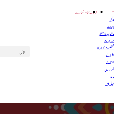
تربیت
تمام شمارے
ذکیر
ینیات
الدین کا صفحہ
ماجیات
خصیت کا ارتقا
فسانے
Search
نشائیے
ھر داری
ائدہ
یوٹی ٹپس