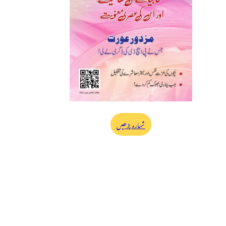
شمارہ پڑھیں