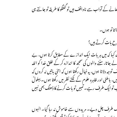
کھانے کے آداب سے ناواقف ہیں تو گفتگو کا طریقہ تو جانتے ہی
نتا تو ہوں۔
 طرح بات کرتے ہیں؟
نے کہا کہ میں ہر بات ایک اندازے کے مطابق کرتا ہوں، بے
جاتا، سننے والوں کی سمجھ کا اندازہ کر کے خلق خدا کو اللہ
وجہ دلاتا ہوں، یہ خیال رکھتا ہوں کہ اتنی باتیں نہ کروں کہ
 باطنی اور ظاہرہ علوم کے نکتے نظر میں رکھتا ہوں۔ بہلولؒ
اب تو ایک طرف رہے۔ تمہیں تو بات کرنے کا ڈھنگ بھی نہیں
 ایک طرف چل دیے۔ مریدوں سے خاموش نہ رہا گیا۔ انہوں
وانہ ہے۔ آپ دیوانے سے بھلا کیا توقع رکھتے ہیں؟