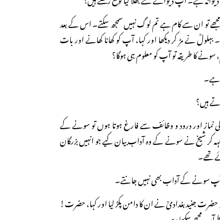
! مجھے تو ان سے کام ہے تم لوگ نہیں سمجھ سکتے۔ اس کے بعد
ا۔ بہلولؒ نے مڑ کر دیکھا اور کہا، آپ کو کھانا کھانے اور بات
ونے کا طریقہ تو آپ کو معلوم ہی ہوگا؟
م ہے۔
تے ہیں؟
ی نماز اور درود و وظائف سے فارغ ہوتا ہوں تو سونے کے
کہہ کر شیخ نے سونے کے وہ آداب بیان کیے جو انہیں بزرگان
ے تھے۔
کہ آپ سونے کے آداب بھی نہیں جانتے۔
ہا تو حضرت جنیدبغدادیؒ نے ان کا دامن پکڑ لیا اور کہا، حضرت!
طے آپ مجھے سکھا دیں۔