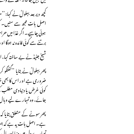
کچھ دیر بعد بہلولؒ نے کہا: 
اصل بات مجھ سے سنیں۔ کھا
ہونی چاہیے۔ اگر غذا میں ح
برتنے سے کوئی فائدہ نہ ہوگ
شیخ جنیدؒ نے بے ساختہ کہا، 
پھر بہلولؒ نے بتایا ’’گفت
ضروری ہے اور اس کا بھی خی
کوئی غرض یا دنیاوی مطلب کی 
جائے، وہ تمہارے لیے وبال 
پھر سونے کے متعلق بتایا ک
ہے۔ اصل بات یہ ہے کہ جب ت
تمہارے دل میں دنیا اور مال 