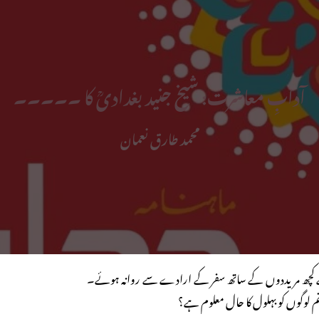
آدابِ معاشرت: شیخ جنید بغدادیؒ کا ۔۔۔۔۔
محمد طارق نعمان
پنے کچھ مریددوں کے ساتھ سفر کے ارادے سے روانہ ہوئے۔
 لوگوں کو بہلول کا حال معلوم ہے؟