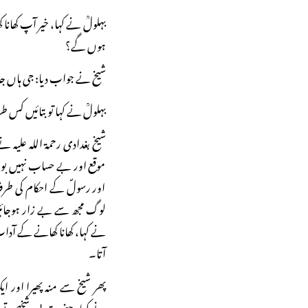
بہلولؒ نے کہا، خیر آپ کھانا 
ہوں گے؟
شیخ نے جواب دیا: جی ہاں جا
بہلولؒ نے کہا تو بتائیں کس
شیخ بغدادی رحمۃ اللہ علیہ 
موقع اور بے حساب نہیں بولے 
اور رسولؐ کے احکام کی طرف ت
لوگ مجھ سے بے زار ہوجائیں،
نے کہا، کھانا کھانے کے آد
آتا۔
پھر شیخ سے منہ پھیرا اور
نے کہا، حضرت! یہ شخص تو دی