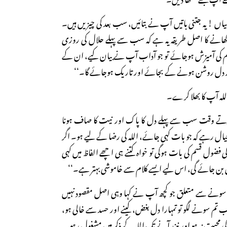
’’میاں ! یہ جتنی باتیں آپ نے بتائیں، سب بعد کی چیزیں ہیں۔
نے کا اصل طریقہ یہ ہے کہ سب سے پہلے حلال کی روزی
رام کی آمیزش ہوجائے تو جو آداب آپ نے بیان کیے، ان کے
ا اور دل روشن ہونے کے بجائے اور تاریک ہوجائے گا۔‘‘
اللہ آپ کا بھلا کرے۔
گو کرتے وقت سب سے پہلے دل کا پاک اور نیت کا صاف ہونا
ال رہے کہ جو بات کہی جائے، اللہ کی رضا کے لیے ہو۔ اگر
فضول قسم کی بات ہوگی تو خواہ کتنے ہی اچھے الفاظ میں کہی
بن جائے گی، اس لیے ایسے کلام سے خاموشی بہتر ہے۔‘‘
ہ سونے سے متعلق جو کچھ آپ نے کہا وہی اصل مقصود نہیں
م سونے لگو تو تمہارا دل بغض، کینے اور حسد سے خالی ہو،
کی محبت نہ ہو اور نیند آنے تک اللہ کے ذکر میں مشغول رہو۔