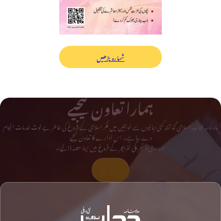
شمارہ پڑھیں
ہمارا تعاون کیجیے
ماہ نامہ حجاب اسلامی گذشتہ کئی دہائیوں سے خواتین میں فکر اسلامی کے فروغ کی خاطر بے لوث خدمات انجام
دے رہا ہے۔ اس ادارے کا تعاون کیجیے
اور دینی و تحریکی لٹریچر کے فروغ میں اپنا حصہ ڈالیے۔
تعاون کیجیے