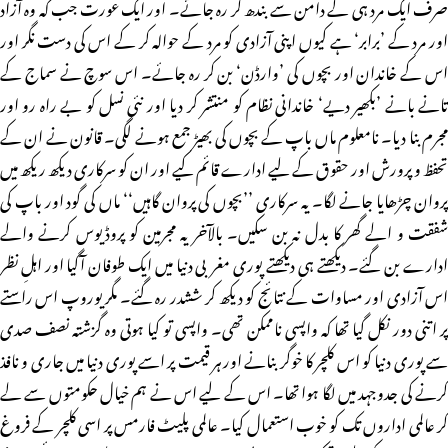
صرف ایک مرد ہی کے دامن سے بندھ کر رہ جائے۔ اور ایک عورت جب کہ وہ آزاد
اور مرد کے ’برابر‘ ہے کیوں اپنی آزادی کو مرد کے حوالہ کر کے اس کی دست نگر اور
اس کے خاندان اور بچوں کی ’وارڈن‘ بن کر رہ جائے۔ اس سوچ نے سماج کے
تانے بانے ’بکھیر دیے‘ خاندانی نظام کو منتشر کر دیا اور نئی نسل کو بے راہ رو اور
مجرم بنا دیا۔ نامعلوم ماں باپ کے بچوں کی بھیڑ جمع ہونے لگی۔ قانون نے ان کے
تحفظ و پرورش اور حقوق کے لیے ادارے قائم کیے اور ان کو سرکاری دیکھ ریکھ میں
پروان چڑھایا جانے لگا۔ یہ سرکاری ’’بچوں کی پروان گاہیں‘‘ ماں کی گود اور باپ کی
شفقت و الے گھر کا بدل نہ بن سکیں۔ بالآخر یہ مجرمین کو پروڈیوس کرنے والے
ادارے بن گئے۔ دیکھتے ہی دیکھتے پوری مغربی دنیا میں ایک طوفان آگیا اور اہلِ نظر
اس آزادی اور مساوات کے نتائج کو دیکھ کر ششدر رہ گئے۔ مگر یوروپ اس راستے
پر اتنی دور نکل گیا تھا کہ واپسی ناممکن تھی۔ واپسی تو کیا ہوتی وہ گزشتہ نصف صدی
سے پوری دنیا کو اس کلچر کا خوگر بنانے اور ہر قیمت پر اسے پوری دنیا میں جاری و نافذ
کرنے کی جدوجہد میں لگا ہوا تھا۔ اس کے لیے اس نے ہم خیال حکومتوں سے لے
کر عالمی اداروں تک کو خوب استعمال کیا۔ عالمی پلیٹ فارمس پر اسی کلچر کے فروغ