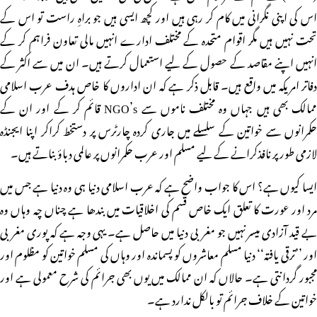
اس کی اپنی نگرانی میں کام کر رہی ہیں اور کچھ ایسی ہیں جو براہِ راست تو اس کے
تحت نہیں ہیں مگر اقوام متحدہ کے مختلف ادارے انہیں مالی تعاون فراہم کر کے
انہیں اپنے مقاصد کے حصول کے لیے استعمال کرتے ہیں۔ ان میں سے اکثر کے
دفاتر امریکہ میں واقع ہیں۔ قابل ذکر ہے کہ ان اداروں کا خاص ہدف عرب اسلامی
ممالک بھی ہیں جہاں وہ مختلف ناموں سے NGO’s قائم کر کے اور ان کے
حکمرانوں سے خواتین کے سلسلے میں جاری کردہ چارٹرس پر دستخط کراکر اپنا ایجنڈہ
لازمی طور پر نافذکرانے کے لیے مسلم اور عرب حکمرانوں پر عالمی دباؤ بناتے ہیں۔
ایسا کیوں ہے؟ اس کا جواب واضح ہے کہ عرب اسلامی دنیا ہی وہ دنیا ہے جس میں
مرد اور عورت کا تعلق ایک خاص قسم کی اخلاقیات میں بندھا ہے چناں چہ وہاں وہ
بے قید آزادی میسر نہیں جو مغربی دنیا میں حاصل ہے۔ یہی وجہ ہے کہ پوری مغربی
اور ’’ترقی یافتہ‘‘ دنیا مسلم معاشروں کو پسماندہ اور وہاں کی مسلم خواتین کو مظلوم اور
مجبور گردانتی ہے۔ حالاں کہ ان ممالک میں یوں بھی جرائم کی شرح معمولی ہے اور
خواتین کے خلاف جرائم تو بالکل ندارد ہے۔