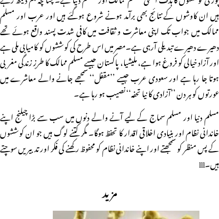
ہیں ان کاوشوں کے نتائج بھی برآمد ہونے شروع ہوگئے ہیں اور عرب اور مسلم
ممالک میں جواب تک اپنی معاشرت و ثقافت میں کافی شدت پسند واقع ہوئے تھے
دھیرے دھیرے تبدیلی آرہی ہے۔مصر میں اس طرح کی کوششوں کو کامیابی ملی ہے
اور آزاد خیالی کو فروغ ہوا ہے، ملیشیا، پاکستان جیسے مسلم ممالک کا طرزِ زندگی مغربی
ہوتا جا رہا ہے اور سعودی عرب جیسے ’’مقفل‘‘ سمجھے جانے والے معاشرے میں
عورتوں کو ہر دن ’’آزادی کا نیا تحفہ‘‘ نصیب ہو رہا ہے۔
مسلم دنیا اور مسلم سماج کے لیے آنے والے دنوں میں سب سے بڑا چیلنج اپنے
خاندانی نظام اور بنیادی اخلاقی اقدار کا تحفظ ہوگا۔ مگر کتنے لوگ ہیں جو ان کوششوں
کے پس منظر کو سمجھتے اور اپنے خاندانی نظام کو محفوظ رکھنے کی فکر اور تدبیریں سوچتے
ہیں۔lll
مزید