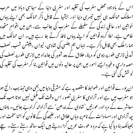
اس کے باوجود محض مغرب کی تقلید اور مغربی دنیا کے سیاسی دباؤ میں عرب
اسلامک ممالک ہی نہیں تیسری دنیا اور ایشیا کے قابل ذکر ممالک بھی اپنے یہاں
خواتین اور عائلی زندگی کے سلسلے کے مغرب کی جانب سے، جن میں اقوامِ متحدہ
خاص ہے، املا کردہ قوانین کو اپنے یہاں نافذ کرتے جا رہے ہیں۔ ان ممالک میں
ہمارا ملک بھی قابل ذکر ہے۔ جہاں ہم جنسی کی شادی، لیواِن ریلیشن شب، نصف
آمدنی لازمی طور پر بیوی کو دینا، طلاق کے بعد شوہر کی جائداد میں لازمی طور پر نصف کی
حصہ داری وغیرہ ایسے امور میں جن پر حالیہ دنوں میں قوانین بنا کر مغرب کی تقلید کی
کوشش کی گئی ہے۔
ان پورے قوانین اور ضوابط کا مقصد یہ ہے کہ مشرقی دنیا میں بھی وہی تہذیب رائج ہو
جو مغرب میں ہے اور آزادی کا مغربی تصور اس وقت تک مکمل نہیں ہوتا جب تک
معاشرے کے مرد اور عورتیں ’شادی کے بندھن‘ سے آزادانہ کرادیے جائیں۔ چناں
چہ آزادی اور مساوات کے نام پر وہاں طلاق اور علیحدگی کے قانون کو اتنا سخت اور
بھیانک بنا دیا گیا ہے کہ مرد و عورت عمریں گزار دیتے ہیں ایک ساتھ رہتے رہتے۔ بچے