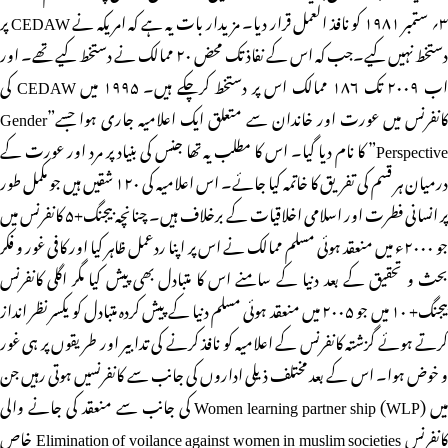
۳؍ ستمبر ۱۹۸۱ کو نافذ العمل قرار دیا۔ مزیدار بات یہ ہے کہ امریکہ نے CEDAW پر
دستخط نہیں کیے۔جب کہ اس کے نفاذ تک محض ۲۰ ممالک نے دستخط کیے تھے۔ اور
اب ۲۰۰۹ تک ۱۸۶ ممالک اس پر دستخط کرچکے ہیں۔ ۱۹۹۵ میں CEDAW کی
کانفرنس میں عورت اور خاندان سے متعلق ایک اعلامیہ جاری ہوا جسے”Gender
Perspective” کا نام دیا گیا۔ اس کا مطلب یہ تھا جنس کی بنیاد پر مرد اور عورت کے
درمیان ہر قسم کی تفریق کا خاتمہ کیا جائے۔ اس اعلامیہ کی ۱۲۰ شقیں ہیں جو مکمل طور
پر انسانی فطرت اور اسلامی اخلاقیات کے برخلاف ہیں۔ چنانچہ بیجنگ+۵ کانفرنس میں
جو ۲۰۰۰ء میں منعقد ہوئی مسلم ممالک نے اس پر اپنا ردعمل ظاہر کیا اور کافی غور و فکر
بحث و تحقیق کے بعد دنیا کے سامنے اس کا متبادل بھی پیش کیا مگر اگلی کانفرنس
بیجنگ+ ۱۰ میں جو ۲۰۰۵ میں منعقد ہوئی مسلم دنیا کے پیش کردہ متبادل کو یکسر نظر انداز
کرتے ہوئے گزشتہ کانفرنس کے اعلامیہ کو نافذ کرنے کی تدابیر اور طریقوں پر ہی غور
و خوض ہوا۔ اس کے بعد مختلف ذیلی اداروں کی جانب سے کانفرنسیں ہوتی رہیں جن
میں Women learning partner ship (WLP) کی جانب سے منعقد کی جانے والی
کانفرنس Elimination of voilance against women in muslim societies خاص