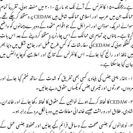
ہے۔بیجنگ+۱۵ کانفرنس کے آنے تک جو مارچ ۲۰۱۰ میں منعقد ہوئی، تقریباً تمام
ممالک جن میں عرب اور اسلامی ممالک شامل ہیں CEDAW پر دستخط کرچکے تھے،
سوائے امریکہ، سوڈان اور اسرائیل کے جو اقوام متحدہ کے دوہرے پیمانوں کو واضح
کرتا ہے۔ چناں چہ تمام ہی ممالک کے اس چارٹر پر دستخط کردینے کے بعد اس بات
پر گفتگو ہوئی کہ CEDAWکی سفارشات کو کس طرح مکمل اور جامع شکل میں دنیا بھر
میں نافذ اور رائج کیا جائے۔ اس کانفرنس کے نتائج اور اعلامیے کوچا پوائنٹس میں
بیان کیا جاسکتا ہے۔
۱- جنڈر یعنی جنس کی بنیاد پر کسی بھی تفریق کو شدت کے ساتھ ختم کیا جائے اور
مردوں، عورتوں اور تیسری جنس کو یکساں حقوق دیے جائیں۔
۲- CEDAW کا لحاظ کرتے ہوئے خواتین کے حقوق کا لحاظ رکھا جائے اور خاندان،
شادی، طلاق اور وراثت جیسے خاندانی معاملات میں وہ بالکل مرد کے برابر ہو۔
۳- نوجوانوں کو جنسی صحت کے وسائل فرائم کیے جائیں اور محفوظ جنسی عمل کے