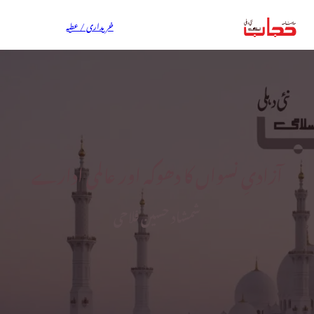
خریداری / عطیہ
آزادیِ نسواں کا دھوکہ اور عالمی ادارے
شمشاد حسین فلاحی