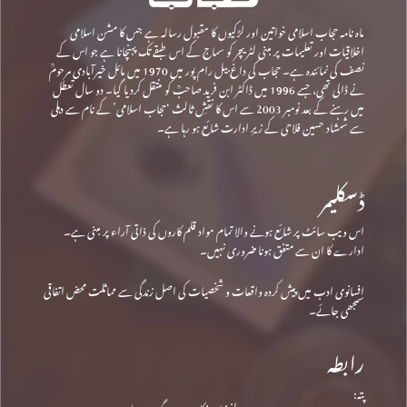
ماہ نامہ حجاب اسلامی خواتین اور لڑکیوں کا مقبول رسالہ ہے جس کا مشن اسلامی
اخلاقیات اور تعلیمات پر مبنی لٹریچر کو سماج کے اس طبقے تک پہنچانا ہے جو اس کے
نصف کی نمائندہ ہے۔ حجاب کی داغ بیل رام پور میں 1970 میں مائل خیرآبادی مرحومؒ
نے ڈالی تھی، جسے 1996 میں ڈاکٹر ابن فرید صاحبؒ کو منتقل کردیا گیا۔ دو سال تعطل
میں رہنے کے بعد نومبر 2003 سے اس کا نقشِ ثالث ‘حجاب اسلامی’ کے نام سے دہلی
سے شمشاد حسین فلاحی کے زیرِ ادارت شائع ہو رہا ہے۔
ڈسکلیمر
اس ویب سائٹ پر شائع ہونے والا تمام مواد قلم کاروں کی ذاتی آراء پر مبنی ہے۔
ادارے کا ان سے متفق ہونا ضروری نہیں۔
افسانوی ادب میں پیش کردہ واقعات و شخصیات کی اصل زندگی سے مماثلت محض اتفاقی
سمجھی جائے۔
رابطہ
پتہ: