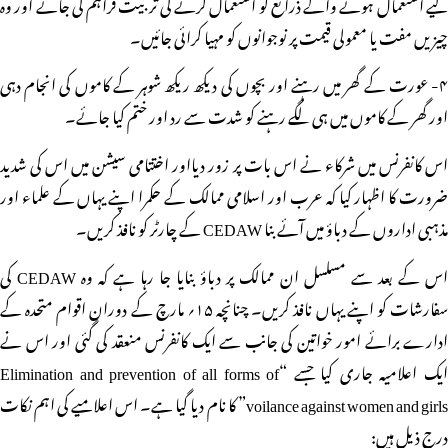
لیے استعمال ہونے والے ذرائع کو استعمال کرنے کی تربیت فراہم کی جائے اور وہ
چیزیں مفت یا معمولی قیمت پر نوجوانوں کو مہیا کرائی جائیں۔
۴- عورت کے گھر میں رہنے اور بچوں کی دیکھ ریکھ شوہر کے کاموں کی انجام دہی
اور گھر کے کاموں میں ہی لگے رہنے کو شدت سے رد اور ختم کیا جائے۔
اس کانفرنس میں شرکاء نے اس بات پر زور دیااور اختتامی سیشن میں اس کی شدید
ضرورت کا اظہار کیا کہ عرب اور اسلامی ممالک کے حکمرا اپنے یہاں کے علماء اور
مذہبی اداروں کے دباؤ میں آئے بنا CEDAW کے چارٹر کو نافذ کریں۔
اس کے بعد سے مسلسل ان ممالک پر دباؤ بنایا جا رہا ہے کہ وہ CEDAW کی
سفارشات کو اپنے یہاں نافذ کریں۔ چنانچہ ۱۵؍ مارچ کے دوران اقوام متحدہ کے
ادارے برائے امور خواتین کی جانب سے ایک کانفرنس منعقد کی گئی اور اس نے
ایک اعلامیہ جاری کیا جسے “Elimination and prevention of all forms of
voilance against women and girls” کا نام دیا گیا ہے۔ اس اعلامیے کی اہم نکات
درج ذیل ہیں: