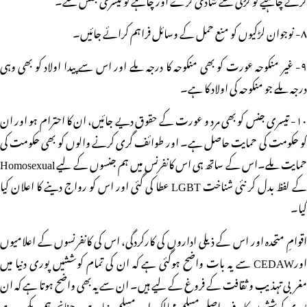
۸- نوجوان لڑکیوں کو منع حمل کے وسائل فراہم کرائے جائیں۔
۹- غیر منکوحہ عورت کو بھی منکوحہ کا درجہ ملے اور اس سے پیدا اولاد کو بھی وہی
درجہ ملے جو منکوحہ کی اولاد کا ہے۔
۱۰- تیسری جنس کو بھی مرد و عورت کے حقوق دیے جائیں، ان کا احترام ہو اور ان
کو حکومت کی حمایت حاصل ہے۔ اور طوائف گری کرنے والوں کو بھی حکومت کی
حمایت ملے۔اس کے ساتھ ہی اس کانفرنس میں ہم جنسوں کے لیے Homosexual
کے لفظ بدل کر نئی شناخت LGBT عطا کی گئی اور اس کو رواج دینے کا اعلان کیا
گیا۔
اقوامِ متحدہ اور اس کے ذیلی اداروں کی کارکردگی، اس کی کانفرنسوں کے اعلامیوں
اورCEDAW سے یہ بات واضح ہوگئی ہے کہ ان کی تمام کوششیں پوری دنیا میں
مغربی تہذیب و ثقافت کے فروغ کے لیے ہیں۔ ان سے یہ بھی واضح ہوتا ہے کہ ان
پوری کوششوں کا ہدف اصلی مسلم ممالک اور مسلم دنیا ہے۔ چنانچہ ہم دیکھ رہے