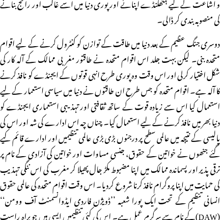
و اشاعت کے لیے ہتھکنڈے اپنائے اور پوری دنیا میں اسے غالب اور رائج بنانے
کی منصوبہ بندی کر ڈالی۔
دوسری جنگ عظیم کے بعد دنیا میں طاقت کے توازن کو کنٹرول کرنے کے لیے اقوام
متحدہ بنی۔ لیکن بہت جلد اس اقوام متحدہ نے طاقتور مغربی ممالک کے آلہ کار کی
شکل اختیار کرلی اور اس وقت وہ پوری طرح انہی قوتوں کے ایجنڈے کو نافذ کرنے
کا آلہ ہے۔ اقوام متحدہ کو جس طرح ان طاقتوں نے دنیا میں سیاسی استعمار کے لیے
استعمال کیا اس سے زیادہ قوت کے ساتھ ثقافتی اور تہذیبی استعماری ایجنڈے کو
دنیا بھر میں نافذ کرنے کے لیے استعمال کیا۔ چناں چہ اس ادارے کی شہ اور اس کی
پالیسی کے نتیجہ میں عالمی سطح پر درجنوں بڑی بڑی عالمی تنظیمیں اور ادارے قائم کیے
گئے جنھوں نے خواتین کے حقوق، جنسی مساوات اور خواتین کی آزادی کے نام پر
ترقی پذیر اور پسماندہ ممالک میں اپنا مضبوط مکڑ جال پھیلا کر مغرب کی اس ننگی تہذیب
کی حمایت میں اپنا پروگرام نافذ کرنا شروع کردیا۔ اس وقت اقوام متحدہ کی عالمی حقوق
انسانی تنظیم کے تحت ایک پورا شعبہ ’’ڈویژن فاردی ایڈوانسمنٹ آف وومن‘‘
(DAW)کے نام سے سرگرم عمل ہے۔ اس کی کئی تنظیمیں ایسی ہیں جو براہ راست