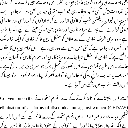
بھی ہوجاتے ہیں مگر وہ شادی قانونی طور پر محض اس وجہ سے نہیں کرتے کہ اگر طلاق
کی ضرورت پیش آگئی تو کیا ہوگا۔ یہی کچھ اب مشرقی دنیا میں بھی ہونے جا رہا ہے۔
اور یہاں لیوان ریلیشن شپ کو قانونی جواز دے کر نوجوانوں کو ازدواجی اور خاندانی
زندگی گزارنے کے بجائے حرام کاری اور مفاد پر مبنی زندگی جینے کے لیے اکسایا جا رہا
ہے۔ دوسری طرف شادی کے بعد طلاق کو مشکل ترین بنا کر شادی کو ایک بڑا رسک
اور خطرہ بنایا جا رہا ہے کہ نئی نسل اس سے دور ہی رہے۔ ان تمام چیزوں کا مقصد
واضح ہے کہ شادی کو مشکل بنایا جائے اور زناکاری اور حرام کاری کو آسان کر دیا
جائے۔ اس طرح آزادی کے اس تصور کی تکمیل ہوگی جو مغربی دنیا میں رائج ہے۔
اور جب یہ تہذیب رائج ہوگی تو خاندان کا آوارہ بکھر کر اپنا وجود کو کھودے گا جیسا کہ
اس وقت مغرب میں دیکھنے میں آرہا ہے۔
اسے اس ایجنڈے کو نافذ کرنے کے لیے اقوام متحدہ نے Convention on the
elimination of all forms of discrimination against women (CEDAW)
تشکیل دیا۔ ۱۸؍ دسمبر ۱۹۷۹ء میں اقوام متحدہ کے ذریعہ قائم کیے گئے اس ادارے
نے ایک ضابطہ اخلاق بنایا اور اسے ’’خواتین کے حقوق کا عالمی چارٹر، کا نام دے کر