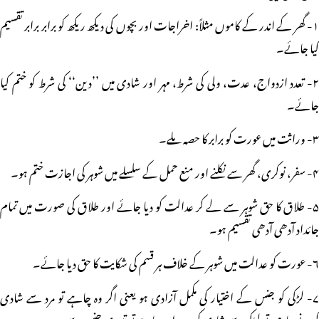
۱- گھر کے اندر کے کاموں مثلاً: اخراجات اور بچوں کی دیکھ ریکھ کو برابر برابر تقسیم
کیا جائے۔
۲- تعدد ازدواج، عدت، ولی کی شرط، مہر اور شادی میں ’’دین‘‘ کی شرط کو ختم کیا
جائے۔
۳- وراثت میں عورت کو برابر کا حصہ ملے۔
۴- سفر، نوکری، گھر سے نکلنے اور منع حمل کے سلسلے میں شوہر کی اجازت ختم ہو۔
۵- طلاق کا حق شوہر سے لے کر عدالت کو دیا جائے اور طلاق کی صورت میں تمام
جائداد آدھی آدھی تقسیم ہو۔
۶- عورت کو عدالت میں شوہر کے خلاف ہر قسم کی شکایت کا حق دیا جائے۔
۷- لڑکی کو جنس کے اختیار کی مکمل آزادی ہو یعنی اگر وہ چاہے تو مرد سے شادی
کرنے چاہیے تو لڑکی سے شادی کرے اور چاہے تو تیسری جنس سے۔