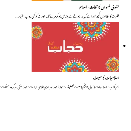
حقوقِ نسواں کا محافظ- اسلام
فطرت کا نظام ہی کچھ ایسا ہے کہ پیدا ہونے سے بوڑھی ہوکر مرنے تک عورت کو کئی روپ اختیار…
اسلامیات کا سیٹ
نام کتاب : اسلامیات (اول تا پنجم) سیٹ تصنیف : مولانا عبدالبر اثری فلاحی ادارت : عبدالغنی سرگروہ صفحات :
…