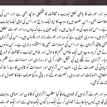
مرد اور عورت کا باہمی تعلق تہذیب و ثقافت کا تشکیلی سانچہ بھی ہے اور اس کی
علامت بھی۔ اس سلسلہ میں یوروپ کا اپنا ایک مزاج اور اس کی اپنی ایک تہذیب
ہے۔ اس تہذیب کی دو خوبیاں ہیں۔ ایک خوبی یہ ہے کہ یہاں مرد اور عورت مطلق
آزاد ہیں۔ دوسری خوبی یہ ہے کہ مرد اور عورت برابر اور یکساں ہیں۔ اس کی آزادی
بھی بلاقید آزادی ہے اور اس کی مساوات بھی بلا استثناء برابری ہے۔ ان دونوں
نے مل کر یوروپ میں ایک خاص قسم کا ماحول اور خاص تہذیب و ثقافت کو فروغ
دیا۔ آزادی نے ننگے پن کی شکل اختیار کرلی اور برابری اور مساوات نے ظلم و
زیادتی کی صورت لے لی۔ جب اس آزادی اور مساوات کو قانون کا سہارا ملا تو
اخلاق، انسانیت اور ہمدردی رخصت ہوگئے اور باقی رہ گیا صرف مفاد کا حصول اور
لذت کوشی۔
مرد اور عورت آزاد ہیں تو شادی بیاہ کا کیا مطلب؟ آزادی کو قانون اور سماجی روایت
کی قید میں کیوں دیا جائے؟ شادی کر کے ایک مرد کیوں ایک بیوی سے اور ایک عورت