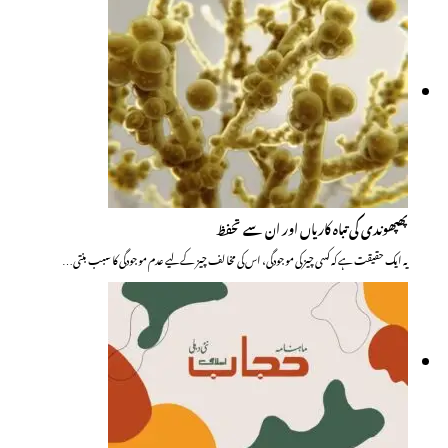
پھپھوندی کی تباہ کاریاں اور ان سے تحفظ
یہ ایک حقیقت ہے کہ کسی چیز کی موجودگی، اس کی مخالف چیز کے لیے عدم موجودگی کا سبب بنتی…