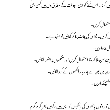
 کرنا۔ اس نسخے کو اپنی سہولت کے مطابق دن میں کسی بھی
استعمال کریں۔
عمال کریں۔ تینوں کی چاٹ بنا کر کھائیں تو مفید ہے۔
ال بڑھا دیں۔
ہلے سن بلاک کا استعمال کریں اور آنکھوں پر چشمہ لگائیں۔
کر دن میں تین سے چار بار آنکھوں کے گرد لگائیں۔
ھینٹے ماریں۔
 دونوں ہاتھوں کی انگلیوں کو آپس میں رگڑیں پھر گرم گرم