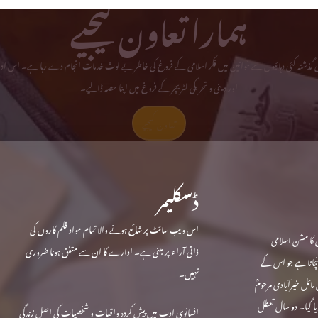
ہمارا تعاون کیجیے
می گذشتہ کئی دہائیوں سے خواتین میں فکر اسلامی کے فروغ کی خاطر بے لوث خدمات انجام دے رہا ہے۔ اس ادا
اور دینی و تحریکی لٹریچر کے فروغ میں اپنا حصہ ڈالیے۔
تعاون کیجیے
ڈسکلیمر
اس ویب سائٹ پر شائع ہونے والا تمام مواد قلم کاروں کی
 کا مشن اسلامی
ذاتی آراء پر مبنی ہے۔ ادارے کا ان سے متفق ہونا ضروری
ہنچانا ہے جو اس کے
نہیں۔
ندہ ہے۔ حجاب کی داغ بیل رام پور میں 1970 میں مائل خیرآبادی مرحومؒ
نتقل کردیا گیا۔ دو سال تعطل
افسانوی ادب میں پیش کردہ واقعات و شخصیات کی اصل زندگی