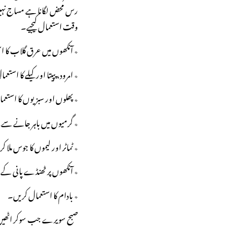
رس محض لگانا ہے مساج نہیں
وقت استعمال کیجیے۔
٭ آنکھوں میں عرق گلاب کا 
٭ امرود، پپیتا اور کیلے کا است
٭ پھلوں اور سبزیوں کا استعم
٭ گرمیوں میں باہر جانے سے پ
٭ ٹماٹر اور لیموں کا جوس ملا 
٭ آنکھوں پر ٹھنڈے پانی کے چ
٭ بادام کا استعمال کریں۔
صبح سویرے جب سوکر اٹھیں تو