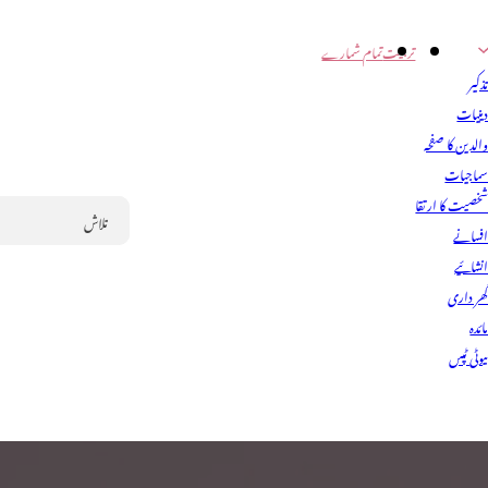
تربیت
تمام شمارے
ذکیر
ینیات
الدین کا صفحہ
ماجیات
خصیت کا ارتقا
فسانے
Search
نشائیے
ھر داری
ائدہ
یوٹی ٹپس