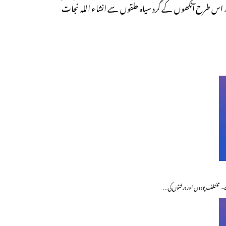
ئیں۔ اس طرح آنکھوں کے گرد سیاہ حلقوں سے انشاء اللہ نجات
ا ہے۔ مختلف پودوں اور درختوں کی…