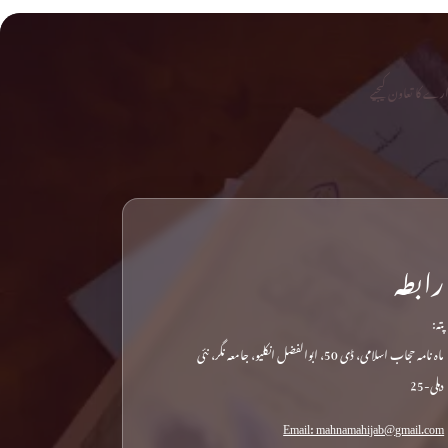
رے کا تعاون کیجیے
رابطہ
پتہ:
ماہ نامہ حجاب اسلامی، ڈی 50، ابوالفضل انکلیو، جامعہ نگر، نئی
دہلی-25
Email: mahnamahijab@gmail.com