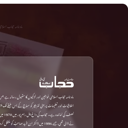
ماہ نامہ حجاب اسلا
ماہ نامہ حجاب اسلامی خواتین اور لڑکیوں کا مقبول رسالہ ہے جس
اخلاقیات اور تعلیمات پر مبنی لٹریچر کو سماج کے اس طبقے تک پ
نصف کی نمائ
نے ڈالی تھی، جسے 1996 میں ڈاکٹر ابن فرید صاحبؒ کو م