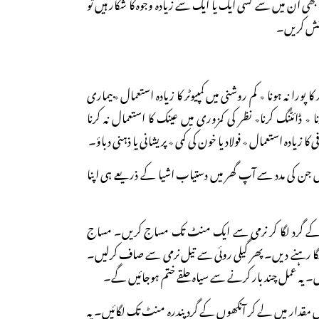
بھی ان میں سے کسی ایک یا ایک سے زیادہ وجوہ کا شکار ہیں تو
وشش کریں۔
 کا پورا نہ ہونا ٭ کم روشنی میں کمپیوٹر کا زیادہ استعمال ٭بیماری
ا ٭ ڈائٹنگ کرنا٭ نظر کی کمزوری میں عینک کا استعمال نہ کرنا
ا زیادہ استعمال ٭ فولاد یا خون کی کمی ٭ پریشانی یا ذہنی دباؤ۔
 جن کی مدد سے آپ گھر میں دستیاب اشیا کے ذریعے ہی اپنا
 کے گرد لگا کر نرمی سے ایک منٹ تک مساج کریں۔ مساج
گا رہنے دیں۔ پھر گیلی روئی سے تیل نرمی سے صاف کرلیں۔
ہیں۔ یہ عمل چند بار کرنے سے سیاہ حلقے ختم ہوجائیں گے۔
ں مقدار میں لے کر آنکھوں کے گرد پندرہ منٹ تک لگائیں۔ یہ