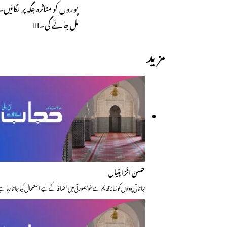
پوروں کو متاثرہ جگہ پر لگا
مل جائے گی۔lll
مزید
حسن افزا پتیاں
نباتاتی پودوں کوزمانہ قدیم سے خوبصورتی میں اضافہ کے لیے استعمال کیا جاتا رہ