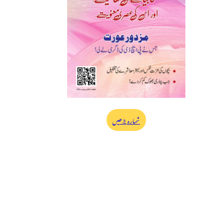
شمارہ پڑھیں