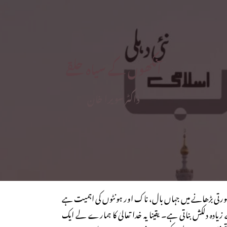
آنکھوں کے سیاہ حلقے
ڈاکٹر سویرا خان
رتی بڑھانے میں جہاں بال، ناک اور ہونٹوں کی اہمیت ہے
ادہ دلکش بناتی ہے۔ یقینا یہ خدا تعالیٰ کا ہمارے لے ایک