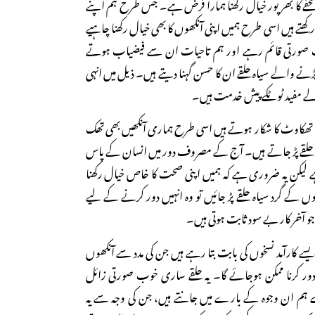
فے کا بھرپور خیال رکھنا ہمارا فرض ہے۔ جس طرح ہم اپنے
ھتے ہیں اسی طرح ہمیں اپنی آنکھوں کا بھی خیال رکھنا چاہیے
صورتی قائم رہے اور ہم تاحیات ان سے فیضیاب ہوتے
نے والے سیاہ حلقے ان کا حسن گہنا دیتے ہیں۔ ذیل میں انہی
ے مفید ٹوٹکے پیش خدمت ہیں۔
ھکاوٹ کا شکار ہوتے ہیں اسی طرح ہماری آنکھیں بھی تھک
اہ حلقے پڑ جاتے ہیں۔ آج کے مصروف دور میں انسان کے پاس
لیکن یہ ضروری ہے کہ ہمیں اپنی صحت کا خاص خیال رکھنا
 کے گرد سیاہ حلقے پڑ جائیں تو وہ انہیں دور کرنے کے لیے
و آخر کار بے سود ثابت ہوتی ہیں۔
سے کارآمد نسخوں کی بابت بتا رہے ہیں جن کی مدد سے آنکھوں
دور کرنا ممکن ہوجائے گا۔ یہ حلقے ساری خوب صورتی زائل
ے ہم ان وجوہ کے بارے میں جانتے ہیں، جن کی وجہ سے یہ