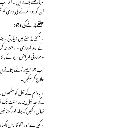
سیاہ حلقے پڑتے ہیں۔ اگر آپ 
ان کو دور کرنے کی پوری ک
حلقے پڑنے کی وجوہ
٭ لکھنے پڑھنے میں زیادتی ٭ نیند
کے بعد کمزوری ٭ ناشتہ نہ کرن
٭موروثی امراض ٭ چائے یا کافی ک
اب ہم ایسے ٹوٹکے بتاتے ہیں
علاج کرسکیں۔
٭ بادام کے تیل کو آنکھوں
کے بعد تیل پندرہ منٹ تک ل
خیال رکھیں کہ جلد کو رگڑنا ن
٭ کھیرے اور آلو کا رس یکسا