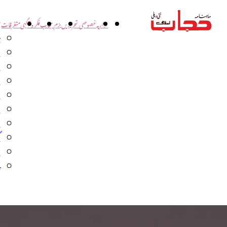
اداریہ
خصوصی تحریریں
بزم حجاب
فکر و آگہی
متفرقات
ت
د
و
س
ش
ا
ا
گ
م
ب