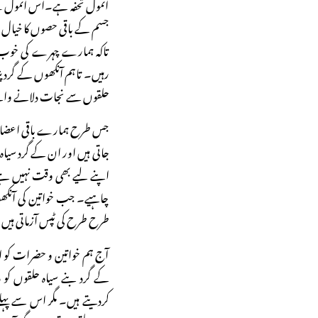
انمول تحفہ ہے۔اس انمول تح
جسم کے باقی حصوں کا خیال رک
تاکہ ہمارے چہرے کی خوب 
رہیں۔ تاہم آنکھوں کے گرد پڑ
حلقوں سے نجات دلانے وال
جس طرح ہمارے باقی اعضا ت
جاتی ہیں اور ان کے گرد سی
اپنے لیے بھی وقت نہیں ہے 
چاہیے۔ جب خواتین کی آنکھوں
طرح طرح کی ٹپس آزماتی ہیں ج
آج ہم خواتین و حضرات کو ای
کے گرد بنے سیاہ حلقوں کو 
کردیتے ہیں۔ مگر اس سے پہل