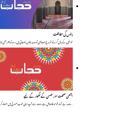
بالوں کی حفاظت
خواتین کے بال گرنے شروع ہوجائیں تو وہ پریشان ہوجاتی ہیں۔ مرد تو پھر بھی ب
اچھی صحت اور حسن کے نکھار کے لیے
٭ دودھ بے شمار فوائد کا حامل ہے، دودھ سے آپ اپنی خوب صورتی میں اضافہ ک