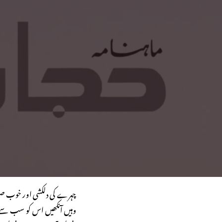
چہرے کی دلکشی اور خوب صو
وہیں آنکھیں اس کو سب سے زی