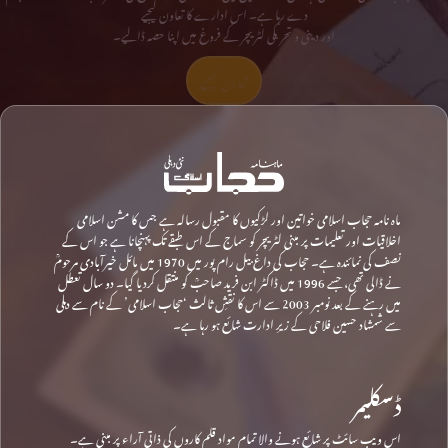
دے رہا ہے۔ اس ادارے کا تعاون کیجیے
اور دینی و تحریکی لٹریچر کے فروغ میں اپنا حصہ ڈالیے۔
تعاون کیجیے
ماہ نامہ حجاب اسلامی خواتین اور لڑکیوں کا مقبول رسالہ ہے جس کا مشن اسلامی
اخلاقیات اور تعلیمات پر مبنی لٹریچر کو سماج کے اس طبقے تک پہنچانا ہے جو اس کے
نصف کی نمائندہ ہے۔ حجاب کی داغ بیل رام پور میں 1970 میں مائل خیرآبادی مرحومؒ
نے ڈالی تھی، جسے 1996 میں ڈاکٹر ابن فرید صاحبؒ کو منتقل کردیا گیا۔ دو سال تعطل
میں رہنے کے بعد نومبر 2003 سے اس کا نقشِ ثالث ‘حجاب اسلامی’ کے نام سے دہلی
سے شمشاد حسین فلاحی کے زیرِ ادارت شائع ہو رہا ہے۔
ڈسکلیمر
اس ویب سائٹ پر شائع ہونے والا تمام مواد قلم کاروں کی ذاتی آراء پر مبنی ہے۔