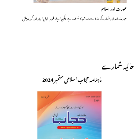
عورت اور اسلام
عورت اعداد و شمار کے لحاظ سے معاشرہ کا نصف ہے لیکن اپنے شوہر، اپنی اولاد اور گرد و پیش…
حالیہ شمارے
ماہنامہ حجاب اسلامی ستمبر 2024