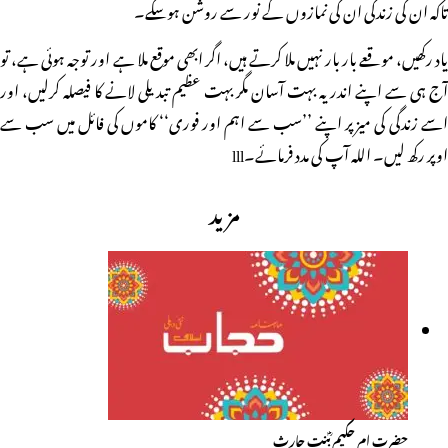
تاکہ ان کی زندگی ان کی نمازوں کے نور سے روشن ہوسکے۔
یاد رکھیں، موقعے بار بار نہیں ملا کرتے ہیں، اگر ابھی موقع ملا ہے اور توجہ ہوئی ہے، تو
آج ہی سے اپنے اندر یہ بہت آسان مگر بہت عظیم تبدیلی لانے کا فیصلہ کرلیں، اور
اسے زندگی کی میز پر اپنے ’’سب سے اہم اور فوری‘‘ کاموں کی فائل میں سب سے
اوپر رکھ لیں۔ اللہ آپ کی مدد فرمائے۔lll
مزید
حضرت ام حکیم ؓبنت حارث