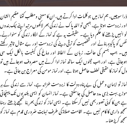
ذرا سوچیں، ہم نماز میں جو کلمات ادا کرتے ہیں، ان کا معنی ومطلب کتنا عظیم الشان
اور زبردست ہوتا ہے، جبھی تو اللہ پاک نے زندگی بھر لاکھوں مرتبہ اپنے نیک بندوں
کو انہیں پڑھنے کا حکم دیا ہے۔ حقیقت یہ ہے کہ نماز کے اذکار زندگی کو سنوارنے،
نفس کو پاکیزہ بنانے اور شخصیت کو ترقی دینے کی زبردست اور بے مثال تاثیر رکھتے
ہیں۔ جب جسم کی حالت، زبان کے الفاظ اور دماغ کی کیفیت بالکل ایک سی
ہوجاتی ہے، اور جب تینوں ایک ساتھ نماز ادا کرنے میں مصروف ہوجاتے ہیں تو
دل کو نماز کا حقیقی لطف حاصل ہوتا ہے، اور نماز مومن کی معراج بن جاتی ہے۔
نماز تو ایمان وعمل کی بے پناہ دولت کا زبردست خزانہ ہے، نماز سے زندگی کے ہر
موڑ پر بہت بڑی مدد حاصل کی جاسکتی ہے۔ نماز انسان کو ایسی بلندیوں تک پہنچاتی
ہے جن کا کوئی تصور بھی نہیں کرسکتا ہے۔ ایسی نماز کو زندگی بھر بنا سمجھے پڑھتے رہنا
سمجھ داری کا کام نہیں ہے۔ اقامت صلاۃ کی طرف نہایت ضروری قدم ہے نماز کو
سمجھ کر پڑھنا۔