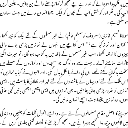
میں یہ فکر پیدا ہوجائے کہ ہمارے بچے سمجھ کر نماز پڑھنے والے بن جائیں۔ یقین کریں
آپ کی یہ فکر اور کوشش آپ کے بچوں کو ایک اچھا انسان بنانے میں بہت معاون
ہوسکتی ہے۔
مولانا نسیم غازی (معروف نومسلم عالم) نے غیر مسلموں کے لئے ایک کتابچہ لکھا،
’’اذان اور نماز کیا ہے؟‘‘ اس کتابچے میں انہوں نے نماز میں پڑھی جانے والی
چیزوں کا ترجمہ لکھا، جب غیر مسلموں کے ہاتھ میں یہ کتاب پہونچی، تو حیرت انگیز
تاثرات سامنے آئے۔ بہت سے وہ لوگ جو مسجدوں اور نمازوں کے سلسلے میں
سخت بدگمانی رکھتے تھے، ان کی رائے بالکل بدل گئی، اور انہوں نے کہا یہ نمازیں تو
اس ملک کے لئے اور یہاں کے باشندوں کے لئے خیر اور بھلائی کا باعث ہیں، ایسی
نمازیں تو ضرور پڑھی جانی چاہئیں۔ جن نمازوں میں ایسی اچھی اچھی باتیں کہی جاتی
ہوں، وہ نمازیں یقینا بہت اچھے انسان بنائیں گی۔
سوچنے کا اصل مقام مسلمانوں کے لئے ہے، وہ ایسے انمول کلمات کو جنہیں وہ زندگی
میں لاکھوں مرتبہ بنا سمجھے دوہراتے ہیں، سمجھ کر پڑھنے کا فیصلہ کتنی جلدی کریں گے،