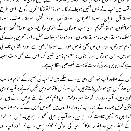
وقت میں آپ کے ذہن نشین ہوجائے گا۔ سورۃ البقرۃ کا آخری رکوع، اسی طرح
سورۃ آل عمران، سورۃ الفرقان، سورۃالزمر، سورۃ الحشر، سورۃ الصف، سورۃ
المنافقون، سورۃ التحریم، ان سب سورتوں کے آخری رکوع۔ مزید سورۃ الجمعۃ، سورۃ
الملک، سورۃ القیامہ، سورۃ الانسان، اور سورۃ المرسلات مکمل۔ اور آخری پارے کی
تمام سورتیں، اور ان میں بھی خاص طور سے سورۃ الاعلی سے سورۃ الناس تک کی
سورتیں۔ ان سورتوں اور آیتوں کا مفہوم ذہن نشین کرنا اس لئے بھی بہت مفید
ہے کہ ان میں ایمانی تربیت کا بہت خصوصی انتظام ہے۔
ان کے علاوہ آپ خود بھی دھیان دے سکتے ہیں کہ آپ کی مسجد کے امام صاحب
زیادہ تر کون سی سورتیں پڑھتے ہیں، ان سورتوں کا ترجمہ ذہن نشین کرنے پر آپ فوری
توجہ دیں۔ آپ روزانہ اگر مناسب وقت اس اہم کام کے لئے خاص کرتے ہیں، تو
یقین کریں چند ماہ کے اندر آپ زیادہ تر نمازوں میں محسوس کریں گے کہ امام صاحب
نماز میں جو آیتیں تلاوت کررہے ہیں، وہ آپ بہ خوبی سمجھ رہے ہیں۔ اس سے نماز
کے لطف میں وہ اضافہ ہوگا کہ آپ کی خوشی کا ٹھکانہ نہیں رہے گا، اور آپ خود