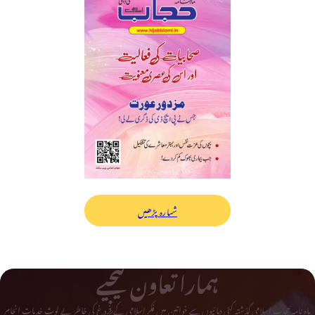
شمارہ پڑھیں
ہمارا تعاون کیجیے
ماہ نامہ حجاب اسلامی گذشتہ کئی دہائیوں سے خواتین میں فکر اسلامی کے فروغ کی خاطر بے لوث خدمات انجام