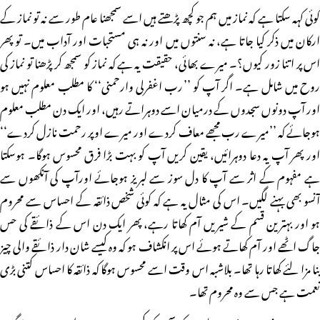
کوئی کہہ سکتا ہے کہ نماز میں ہم جو کچھ پڑھتے ہیں اسے سمجھنا عام طور سے نہ تو نماز کے
ارکان میں ذکر کیا جاتا ہے، نہ سنتوں میں اور نہ ہی مستحبات اور آداب میں۔ تو پھر
اس پر اتنا زور کیوں؟۔ میرے بھائی، حقیقت یہ ہے کہ نماز کو سمجھ کر پڑھنا تو نماز کی
روح میں شامل ہے۔ اگر آپ کو ’’رب اغفرلی وارحمنی‘‘ کا مطلب معلوم نہیں ہو
اور آپ دونوں سجدوں کے درمیان اسے دوہراتے رہیں، اور ایک دن مطلب معلوم
ہوجائے کہ ’’میرے رب مجھے معاف کردے اور میرے اوپر رحمت نازل کردے‘‘
اور پھر آپ یہ دعا دوہرائیں، یقین کریں آپ کو بہت بڑا فرق محسوس ہوگا۔ ہوسکتا
ہے مفہوم کے اثر سے آپ کا دل سوز سے لبریز ہوجائے اورآپ کی آنکھوں سے
آنسو بھی بہنے لگیں۔ اس کی مثال یہ ہے کہ کوئی شخص ذائقہ کے احساس سے محروم
ہو اور بہترین قسم کے شیریں آم کھاتا رہے، پھر ایک دن اس کے ذائقے کی حس
جاگ اٹھے اور آم کھاتے ہوئے اس پر انکشاف ہو کہ وہ کیسے شان دار ذائقے والی چیز
بنا مزا لئے کھاتا رہا تھا۔ بلاشبہ اس وقت اسے محسوس ہوگا کہ ذائقہ کا احساس کتنی بڑی
نعمت ہے جس سے وہ محروم تھا۔