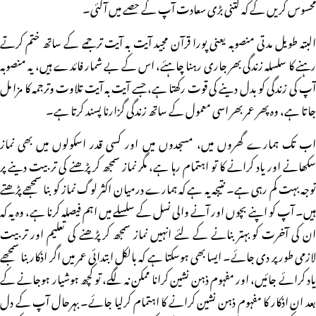
محسوس کریں گے کہ کتنی بڑی سعادت آپ کے حصے میں آگئی۔
البتہ طویل مدتی منصوبہ یعنی پورا قرآن مجید آیت بہ آیت ترجمے کے ساتھ ختم کرتے
رہنے کا سلسلہ زندگی بھر جاری رہنا چاہئے، اس کے بے شمار فائدے ہیں، یہ منصوبہ
آپ کی زندگی کو بدل دینے کی قوت رکھتا ہے، جسے آیت بہ آیت تلاوت وترجمہ کا مزا مل
جاتا ہے، وہ پھر عمر بھر اسی معمول کے ساتھ زندگی گزارنا پسند کرتا ہے۔
اب تک ہمارے گھروں میں، مسجدوں میں اور کسی قدر اسکولوں میں بھی نماز
سکھانے اور یاد کرانے کا تو اہتمام رہا ہے، مگر نماز سمجھ کر پڑھنے کی تربیت دینے پر
توجہ بہت کم رہی ہے۔ نتیجہ یہ ہے کہ ہمارے درمیان اکثر لوگ نماز کو بنا سمجھے پڑھتے
ہیں۔ آپ کو اپنے بچوں اور آنے والی نسل کے سلسلے میں اہم فیصلہ کرنا ہے، وہ یہ کہ
ان کی آخرت کو بہتر بنانے کے لئے انہیں نماز سمجھ کر پڑھنے کی تعلیم اور تربیت
لازمی طور پر دی جائے۔ ایسا بھی ہوسکتا ہے کہ بالکل ابتدائی عمر میں اگر اذکار بنا سمجھے
یاد کرائے جائیں، اور مفہوم ذہن نشین کرانا ممکن نہ لگے، تو کچھ ہوشیار ہوجانے کے
بعد ان اذکار کا مفہوم ذہن نشین کرانے کا اہتمام کرلیا جائے۔ بہرحال آپ کے دل