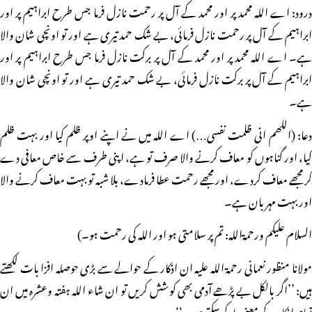
درود: اے اللہ محمد پر اور محمد کے آل پر رحمت نازل فرما جس طرح ابراہیم پر اور
ابراہیم کے آل پر رحمت نازل فرمائی، بے شک حمد تیری ہے اور تو اونچی شان والا
ہے۔ اے اللہ محمد پر اور محمد کے آل پر برکت نازل فرما جس طرح ابراہیم پر اور
ابراہیم کے آل پر برکت نازل فرمائی، بے شک حمد تیری ہے اور تو اونچی شان والا
ہے۔
دعا: (اللھم انی ظلمت نفسی…) اے اللہ میں نے اپنے اوپر ظلم کیا اور بہت ظلم
کیا، اور گناہوں کو معاف کرنے والا صرف تو ہے، اپنی طرف سے خاص معافی دے
کر مجھے معاف کردے، اور مجھے رحمت عطا فرمادے، بلا شبہ تو بہت معاف کرنے والا
اور بہت مہربان ہے۔
السلام علیکم ورحمۃاللہ: تم پر سلامتی ہو اور اللہ کی رحمت ہو۔)
مولانا منظور نعمانی رحمۃ اللہ علیہ ان اذکار کے حوالے سے بڑی حوصلہ افزا بات لکھتے
ہیں: ’’اگر بالکل بے پڑھے آدمی بھی کوشش کریں تو ان شاء اللہ ہفتہ وعشرہ میں ان
تمام اذکار کے معنی یاد کرسکتے ہیں۔‘‘