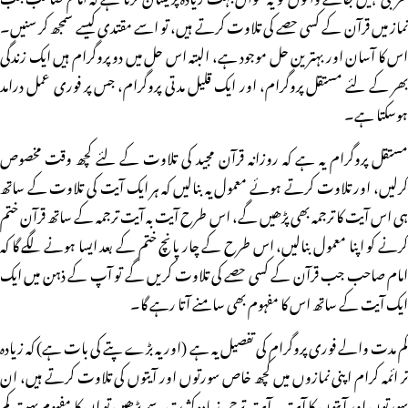
نماز میں قرآن کے کسی حصے کی تلاوت کرتے ہیں، تو اسے مقتدی کیسے سمجھ کر سنیں۔
اس کا آسان اور بہترین حل موجود ہے، البتہ اس حل میں دو پروگرام ہیں ایک زندگی
بھر کے لئے مستقل پروگرام، اور ایک قلیل مدتی پروگرام، جس پر فوری عمل درامد
ہوسکتا ہے۔
مستقل پروگرام یہ ہے کہ روزانہ قرآن مجید کی تلاوت کے لئے کچھ وقت مخصوص
کرلیں، اور تلاوت کرتے ہوئے معمول یہ بنالیں کہ ہر ایک آیت کی تلاوت کے ساتھ
ہی اس آیت کا ترجمہ بھی پڑھیں گے، اس طرح آیت بہ آیت ترجمہ کے ساتھ قرآن ختم
کرنے کو اپنا معمول بنالیں، اس طرح کے چار پانچ ختم کے بعد ایسا ہونے لگے گا کہ
امام صاحب جب قرآن کے کسی حصے کی تلاوت کریں گے تو آپ کے ذہن میں ایک
ایک آیت کے ساتھ اس کا مفہوم بھی سامنے آتا رہے گا۔
کم مدت والے فوری پروگرام کی تفصیل یہ ہے (اور یہ بڑے پتے کی بات ہے) کہ زیادہ
تر ائمہ کرام اپنی نمازوں میں کچھ خاص سورتوں اور آیتوں کی تلاوت کرتے ہیں، ان
سورتوں اور آیتوں کا آیت بہ آیت ترجمہ زیادہ کثرت سے پڑھیں تو ان کا مفہوم بہت کم