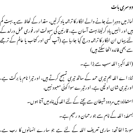
دوسری بات
نماز میں دوہرائے جانے والے اذکار کا ترجمہ یاد کرلیں، مقدار کے لحاظ سے یہ بہت کم
ہیں اور انہیں یاد کرلینا بہت آسان ہے، قارئین کی سہولت اور فوری عمل درامد کے
لئے یہاں ان اذکار کا ترجمہ درج کیا جارہا ہے (آپ کسی اور کتاب یا عالم کے ترجمے
سے بھی فائدہ اٹھا سکتے ہیں)
(اللہ اکبر: اللہ سب سے بڑا ہے۔
ثنا: اے اللہ ہم تیری حمد کے ساتھ تیری تسبیح کرتے ہیں، اور تیرا نام با برکت ہے،
اور تیری شان اونچی ہے، اور تیرے سوا کوئی معبود نہیں.
استعاذہ: میں مردود شیطان سے بچنے کے لئے اللہ کی پناہ میں آتا ہوں۔
بسملہ: اللہ کے نام سے جو رحمان و رحیم ہے۔
سورۃ الفاتحہ: ساری تعریف اللہ کے لئے ہے جو سارے انسانوں کا رب ہے،