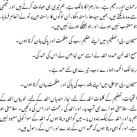
رحمان اور رحیم ہے، روز جزا کا مالک ہے، ہم تیری ہی عبادت کرتے ہیں اور تجھی
سے مدد مانگتے ہیں، ہمیں سیدھا راستہ دکھا، اْن لوگوں کا راستہ جن پر تو نے انعام فرمایا،
جو معتوب نہیں ہوئے، اور جو بھٹکے ہوئے نہیں ہیں۔
سبحان ربی العظیم: میں اپنے عظیم رب کی عظمت اور پاکی بیان کرتا ہوں۔
سمع اللہ لمن حمدہ: اللہ نے اسے سن لیا جس نے اس کی حمد کی۔
ربنا لک الحمد: ہمارے رب، تیرے ہی لئے حمد ہے۔
سبحان ربی الاعلی: میں اپنے بلند رب کی پاکی اور عظمت بیان کرتا ہوں۔
التحیات: تعظیم کے کلمات اللہ کے لئے، نیاز مندیاں اللہ کے لئے، خوبیاں اللہ کے
لئے، سلامتی ہو اے نبی آپ پر، اور اللہ کی رحمت اور اس کی برکتیں۔ سلامتی ہو
ہم پر اور اللہ کے نیک بندوں پر۔ میں گواہی دیتا ہوں کہ اللہ کے سوا کوئی معبود نہیں
ہے، اور گواہی دیتا ہوں کہ محمد اس کے بندے اور اس کے رسول ہیں۔