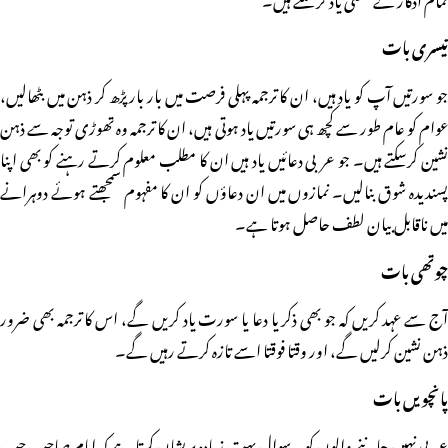
تیسری بات
جو سورتیں آپ کو یاد ہیں، ان کا ترجمہ پہلی فرصت میں بار بار پڑھ کر ذہن میں بٹھالیں،
عوام کو عام طور سے کچھ ہی سورتیں یاد ہوتی ہیں، ان کا ترجمہ وہ تھوڑی توجہ سے ذہن
نشین کرسکتے ہیں۔ جو عربی دعائیں یاد ہیں ان کا مطلب معلوم کرتے رہنے کو بھی اپنا
پسندیدہ شوق بنالیں۔ نمازوں میں ان دعاؤں کو ان کا مفہوم سمجھتے ہوئے دوہرانے
میں ناقابل بیان لطف حاصل ہوتا ہے۔
چوتھی بات
آج سے عہد کریں کہ جو بھی ذکر یا دعا یا سورت یاد کریں گے، اس کا ترجمہ بھی ضرور
ذہن نشین کرلیں گے، اور وقتا فوقتا اسے تازہ کرتے رہیں گے۔
پانچویں بات
عربی نہیں جاننے والوں کو یہ سوال بہت زیادہ پریشان کرتا ہے کہ امام صاحب جب