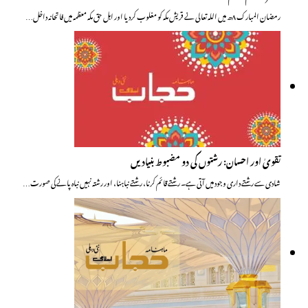
رمضان المبارک ۸ھ میں اللہ تعالی نے قریش مکہ کو مغلوب کردیا اور اہل حق مکہ معظمہ میں فاتحانہ داخل…
تقویٰ اور احسان: رشتوں کی دو مضبوط بنیادیں
شادی سے رشتے داری وجود میں آتی ہے۔ رشتے قائم کرنا، رشتے نباہنا، اور رشتہ نہیں نباہ پانے کی صورت…