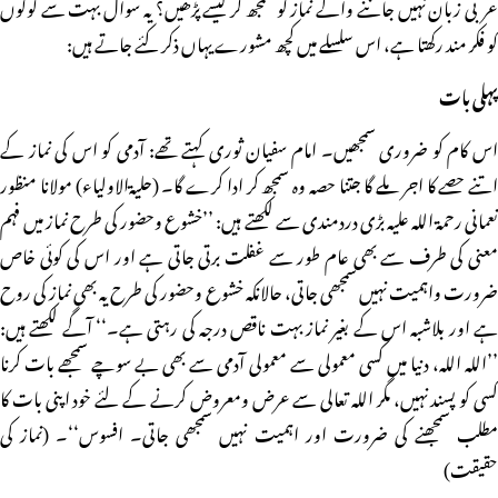
عربی زبان نہیں جاننے والے نماز کو سمجھ کر کیسے پڑھیں؟ یہ سوال بہت سے لوگوں
کو فکر مند رکھتا ہے، اس سلسلے میں کچھ مشورے یہاں ذکر کئے جاتے ہیں:
پہلی بات
اس کام کو ضروری سمجھیں۔ امام سفیان ثوری کہتے تھے: آدمی کو اس کی نماز کے
اتنے حصے کا اجر ملے گا جتنا حصہ وہ سمجھ کر ادا کرے گا۔ (حلیۃالاولیاء) مولانا منظور
نعمانی رحمۃ اللہ علیہ بڑی دردمندی سے لکھتے ہیں: ’’خشوع وحضور کی طرح نماز میں فہم
معنی کی طرف سے بھی عام طور سے غفلت برتی جاتی ہے اور اس کی کوئی خاص
ضرورت واہمیت نہیں سمجھی جاتی، حالانکہ خشوع وحضور کی طرح یہ بھی نماز کی روح
ہے اور بلاشبہ اس کے بغیر نماز بہت ناقص درجہ کی رہتی ہے۔‘‘ آگے لکھتے ہیں:
’’اللہ اللہ، دنیا میں کسی معمولی سے معمولی آدمی سے بھی بے سوچے سمجھے بات کرنا
کسی کو پسند نہیں، مگر اللہ تعالی سے عرض ومعروض کرنے کے لئے خود اپنی بات کا
مطلب سمجھنے کی ضرورت اور اہمیت نہیں سمجھی جاتی۔ افسوس‘‘۔ (نماز کی
حقیقت)