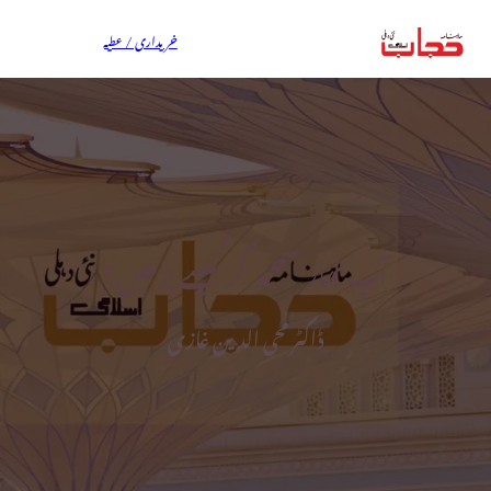
خریداری / عطیہ
آپ نماز سمجھ کر کیسے پڑھیں؟
ڈاکٹر محی الدین غازی