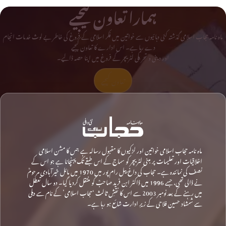
ہمارا تعاون کیجیے
ماہ نامہ حجاب اسلامی گذشتہ کئی دہائیوں سے خواتین میں فکر اسلامی کے فروغ کی خاطر بے لوث خدمات انجام
دے رہا ہے۔ اس ادارے کا تعاون کیجیے
اور دینی و تحریکی لٹریچر کے فروغ میں اپنا حصہ ڈالیے۔
تعاون کیجیے
ماہ نامہ حجاب اسلامی خواتین اور لڑکیوں کا مقبول رسالہ ہے جس کا مشن اسلامی
اخلاقیات اور تعلیمات پر مبنی لٹریچر کو سماج کے اس طبقے تک پہنچانا ہے جو اس کے
نصف کی نمائندہ ہے۔ حجاب کی داغ بیل رام پور میں 1970 میں مائل خیرآبادی مرحومؒ
نے ڈالی تھی، جسے 1996 میں ڈاکٹر ابن فرید صاحبؒ کو منتقل کردیا گیا۔ دو سال تعطل
میں رہنے کے بعد نومبر 2003 سے اس کا نقشِ ثالث ‘حجاب اسلامی’ کے نام سے دہلی
سے شمشاد حسین فلاحی کے زیرِ ادارت شائع ہو رہا ہے۔