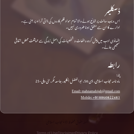
ڈسکلیمر
اس ویب سائٹ پر شائع ہونے والا تمام مواد قلم کاروں کی ذاتی آراء پر مبنی ہے۔
ادارے کا ان سے متفق ہونا ضروری نہیں۔
افسانوی ادب میں پیش کردہ واقعات و شخصیات کی اصل زندگی سے مماثلت محض اتفاقی
سمجھی جائے۔
رابطہ
پتہ:
ماہ نامہ حجاب اسلامی، ڈی 50، ابوالفضل انکلیو، جامعہ نگر، نئی دہلی-25
Email: mahnamahijab@gmail.com
Mobile: +918860822483
جملہ حقوق محفوظ © • حجاب اسلامی
Terms of Use
Disclaimer
Privacy Policy