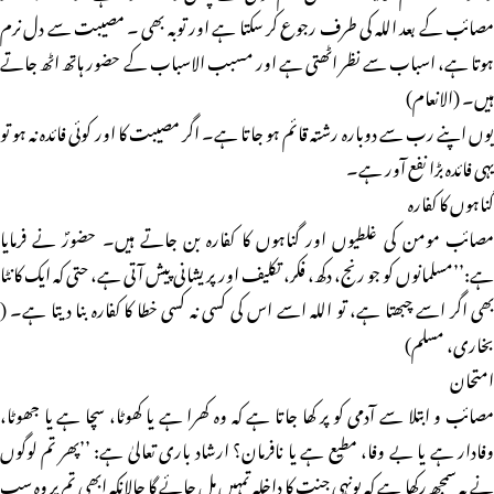
مصائب کے بعد اللہ کی طرف رجوع کر سکتا ہے اور توبہ بھی ۔ مصیبت سے دل نرم
ہوتا ہے، اسباب سے نظر اٹھتی ہے اور مسبب الاسباب کے حضور ہاتھ اٹھ جاتے
ہیں۔ (الانعام)
یوں اپنے رب سے دوبارہ رشتہ قائم ہو جاتا ہے۔ اگر مصیبت کا اور کوئی فائدہ نہ ہو تو
یہی فائدہ بڑا نفع آور ہے۔
گناہوں کا کفارہ
مصائب مومن کی غلطیوں اور گناہوں کا کفارہ بن جاتے ہیں۔ حضورؐ نے فرمایا
ہے:’’مسلمانوں کو جو رنج، دکھ، فکر، تکلیف اور پریشانی پیش آتی ہے، حتی کہ ایک کانٹا
بھی اگر اسے چبھتا ہے، تو اللہ اسے اس کی کسی نہ کسی خطا کا کفارہ بنا دیتا ہے۔ (
بخاری، مسلم)
امتحان
مصائب و ابتلا سے آدمی کو پر کھا جاتا ہے کہ وہ کھرا ہے یا کھوٹا، سچا ہے یا جھوٹا،
وفادار ہے یا بے وفا، مطیع ہے یا نافرمان؟ ارشاد باری تعالیٰ ہے: ’’پھر تم لوگوں
نے یہ سمجھ رکھا ہے کہ یونہی جنت کا داخلہ تمہیں مل جائے گا حالانکہ ابھی تم پر وہ سب