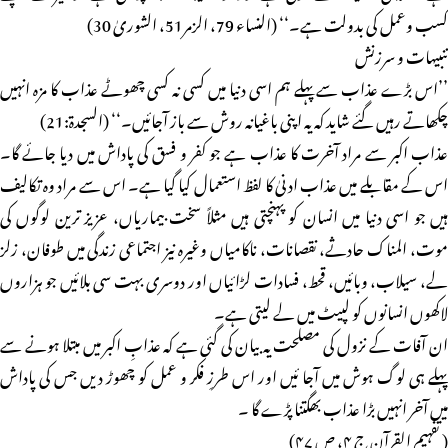
کسب وعمل کی بدولت ہے۔‘‘ (النساء 79، الزمر51، الشوریٰ 30)
تنبیهات و سرزنش
’’اس بڑے عذاب سے پہلے ہم اسی دنیا میں کسی نہ کسی چھوٹے عذاب کا مزہ انہیں
چکھاتے رہیں گئے شاید کہ یہ اپنی باغیانہ روش سے باز آجائیں۔‘‘ (السجدۃ:21)
عذاب اکبر سے مراد آخرت کا عذاب ہے جو کفر و فسق کی پاداش میں دیا جائے گا۔
اس کے مقابلے میں عذاب ادنیٰ کا لفظ استعمال کیا گیا ہے۔ اس سے مراد وہ تکالیف
ہیں جو اسی دنیا میں انسان کو پہنچتی ہیں مثلاً سخت بیماریاں، عزیز ترین لوگوں کی
موت، المناک حادثے، نقصانات، ناکامیاں وغیرہ نیز اجتماعی زندگی میں طوفان، زلز
لے، سیلاب، وبائیں، قحط، فسادات لڑائیاں اور دوسری بہت سی بلائیں جو ہزاروں
لاکھوں انسانوں کو لپیٹ میں لے لیتی ہے۔
ان آفات کے نزول کی مصلحت یہ بیان کی گئی ہے کہ عذابِ اکبر میں مبتلا ہونے سے
پہلے ہی لوگ ہوش میں آجا ئیں اور اس طرزِ فکر و عمل کو چھوڑ دیں جس کی پاداش
میں آخر انہیں بڑا عذاب بھگتنا پڑے گا ۔
( تفہیم القرآن ج ۴، ص ۴۷)