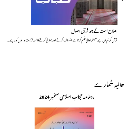
اصلاحِ امت کے چھ قرآنی اصول
قرآن کریم میں ہے: ’’اللہ تعالیٰ حکم کرتا ہے انصاف کرنے اور بھلائی کرنے کا اور قرابت والوں کو دینے…
حالیہ شمارے
ماہنامہ حجاب اسلامی ستمبر 2024