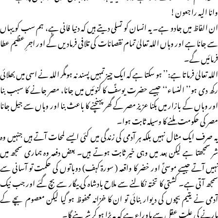
وانا الیہ راجعون!
ان الفاظ میں جادو ہے۔ یہ انسان کو تسلی دیتے ہیں کہ دنیا فانی ہے، ہم سب کو یہاں
سے جانا ہے اور وہاں اللہ تعالیٰ تمام نقصانات کی تلافی فرمادیں گے اور اجرِ عظیم عطا
فرمائیں گے۔
اللہ تعالیٰ فرماتا ہے:’’ ہو سکتا ہے کہ ایک چیز تمہیں پسند نہ ہومگر اللہ نے اسی میں بھلائی
رکھ دی ہو’’ النساء‘‘ جیسے حضرت یوسفؑ کا کنوئیں میں جانا، مصر جانے کا سبب بنا
اور وہاں کے بازار میں بکنا عزیز مصر کے گھر پہنچنے کا باعث بنا اور وہاں سے جیل جانا
مصر کی حکومت ملنے کا وسیلہ ثابت ہوا۔
یہ صرف ایک مثال نہیں بلکہ ہر آدمی کی زندگی میں کئی ایسے لمحات آتے ہیں جنہیں وہ
شر سمجھتا ہے لیکن بعد میں وہی خیر ثابت ہوتے ہیں۔ بعض دفعہ وہ ہماری سمجھ میں
نہیں آتے جیسے موسیٰؑ اور خضر کا واقعہ ( سورۃ کہف) دوباتوں کی حکمت تو آسانی سے
سمجھ آتی ہے۔ کشتی کا تختہ نکالنے سے ملاح بادشاہ کی بیگار سے بچ گئے اور جب نیک
آدمی نے یتیم بچوں کی دیوار بنائی تو ان کا خزانہ محفوظ ہو گیا لیکن معصوم بچے کے
مارنے کی علت عقل سے ماوراء ہے کہ یہ بڑا ہو کر شر بنے گا۔