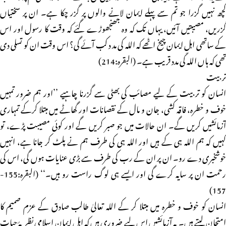
کچھ نہیں گزرا جو تم سے پہلے ایمان لانے والوں پر گزر چکا ہے۔ ان پر سختیاں
گزریں، مصیبتیں آئیں، یہاں تک کہ وہ جھنجھوڑے گئے کہ وقت کا رسول اور اس
کے ساتھی اہلِ ایمان چیخ اٹھے کہ اللہ کی مد د کب آئے گی؟ اس وقت ان کو تسلی دی
تھی کہ ہاں اللہ کی مدد قریب ہے۔ (البقرہ:214)
تربيت
انسان کو تربیت کے لیے مصائب کی بھٹی سے گزرنا چاہیے ’’اور ہم ضرور تمہیں
خوف و خطرہ، فاقہ کشی، جان و مال کے نقصانات اور گھاٹے میں مبتلا کرکے تمہاری
آزمائشیں کریں گے۔ ان حالات میں جو صبر کریں گے اور کوئی مصیبت پڑے، تو
کہیں کہ ہم اللہ ہی کے ہیں اور اللہ ہی کی طرف ہم نے پلٹ کر جانا ہے، انہیں
خوشخبری دے رو۔ ان پر ان کے رب کی طرف سے بڑی عنایات ہوں گی، اس کی
رحمت ان پر سایہ کرے گی اور ایسے ہی لوگ راست رو ہیں۔‘‘ (البقرہ:155-
157)
انسان کو خوف و خطرہ میں مبتلا کر کے اللہ تعالیٰ طالب صادق کے عزم صمیم کا
امتحان لیتے ہیں۔ یہ آزمائشیں اس لیے ضروری ہیں کہ اہل ایمان اسلامی نظریۂ حیات