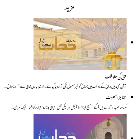
مزید
حق کی حفاظت
قرآن مجید میں برائی کے جواب میں بھلائی کو غیرمعمولی نیکی قرار دیا گیا ہے۔ ارشادِ باری تعالیٰ ہے: ’’اوربھلائی…
اتنا بڑا جھوٹ
کھنہ صاحب برآمدے میں آگئے۔ صبح اپنا اجلا آنچل لہرا چکی تھی۔ تپائی پر تازہ اخبار رکھا تھا۔ ایک سرخی…