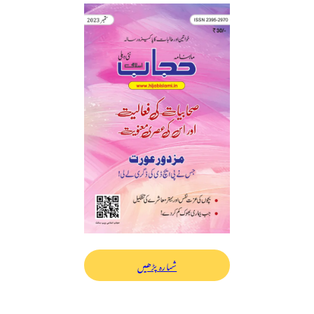
شمارہ پڑھیں