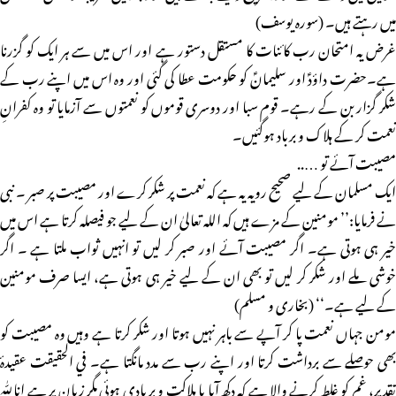
میں رہتے ہیں۔ (سورہ یوسف)
غرض یہ امتحان رب کائنات کا مستقل دستور ہے اور اس میں سے ہر ایک کو گزرنا
ہے۔حضرت داؤدؑ اور سلیمانؑ کو حکومت عطا کی گئی اور وہ اس میں اپنے رب کے
شکر گزار بن کے رہے۔ قوم سبا اور دوسری قوموں کو نعمتوں سے آزمایا تو وہ کفرانِ
نعمت کر کے ہلاک و برباد ہوگئیں۔
مصیبت آئے تو …..
ایک مسلمان کے لیے صحیح رویہ یہ ہے کہ نعمت پر شکر کرے اور مصیبت پر صبر ۔ نبی
نے فرمایا:’’ مومنین کے مزے ہیں کہ اللہ تعالیٰ ان کے لیے جو فیصلہ کرتا ہے اس میں
خیر ہی ہوتی ہے۔ اگر مصیبت آئے اور صبر کر لیں تو انہیں ثواب ملتا ہے ۔ اگر
خوشی ملے اور شکر کر لیں تو بھی ان کے لیے خیر ہی ہوتی ہے، ایسا صرف مومنین
کے لیے ہے۔‘‘ (بخاری و مسلم)
مومن جہاں نعمت پا کر آپے سے باہر نہیں ہوتا اور شکر کرتا ہے وہیں وہ مصیبت کو
بھی حوصلے سے برداشت کرتا اور اپنے رب سے مدد مانگتا ہے۔ في الحقيقت عقيدۂ
تقدیر، غم کو غلط کرنے والا ہے کہ دکھ آیا یا ہلاکت و بر بادی ہوئی مگر زبان پر ہے انا للّٰہ