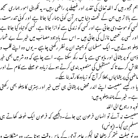
ہم مجبور ہیں کہ اللہ تعالیٰ کی تقدیر اور فیصلے پر راضی رہیں۔ یہ تکوینی امور ہماری سمجھ
سے بالا تر ہیں جن کے تحت دنیا میں ہر آن کوئی بیمار کیا جاتا ہے اور کوئی تندرست،
کسی کو موت دی جاتی ہے اور کسی کو زندگی سے نوازا جاتا ہے، کسی کو تباہ کیا جاتا ہے
اور کسی پر نعمتیں نازل کی جاتی ہیں ۔ اس کے باوجود مصائب میں خیر کے بے شمار
پہلو ہوتے ہیں۔ ایک مسلمان کو ہمیشہ ان پر نظر رکھنی چاہیے ۔ یوں وہ اپنے قلب و
ذہن کو پریشانی اور مایوسی سے پاک رکھ سکتا ہے۔ اسے چاہیے کہ وہ شر میں بھی خیر
تلاش کرے تا کہ مستقبل کی منصوبہ بندی کرتے ہوئے زیادہ حو صلے سے کام لے اور
ماضی کی پریشانیاں بھلا کر آج کو زیادہ کارآمد بنا سکے۔
یا در کیسے مصیبت اپنے اندر محض پریشانی ہی نہیں خیر اور بہتری کا پہلو بھی رکھتی
ہے۔ خیر کے چند پہلو یہ ہیں:
توبه و رجوع الى الله
مصیبت نہ آئے تو انسان فرعون بن جائے۔دیکھیے کہ فرعون ایک غوطہ کھاتے ہی
مسلم بن گیا۔ (یونس)
وہ تو مہلت ختم کر بیٹھا تھا لیکن عام آدمی کے پاس وقت ہوتا ہے، وہ مشکلات و