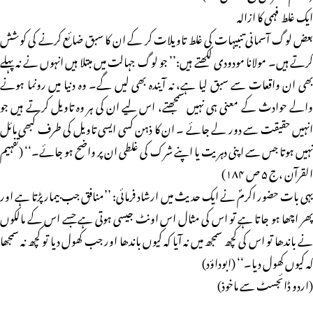
ایک غلط فہمی کا ازالہ
بعض لوگ آسمانی تنبیہات کی غلط تاویلات کر کے ان کا سبق ضائع کرنے کی کوشش
کرتے ہیں۔ مولانا مودودی لکھتے ہیں:’’ جو لوگ جہالت میں مبتلا ہیں انہوں نے نہ پہلے
بھی ان واقعات سے سبق لیا ہے، نہ آیندہ بھی لیں گے۔ وہ دنیا میں رونما ہونے
والے حوادث کے معنی ہی نہیں سمجھتے، اس لیے ان کی ہر وہ تاویل کرتے ہیں جو
انہیں حقیقت سے دور لے جائے ۔ ان کا ذہن کسی ایسی تاویل کی طرف کبھی مائل
نہیں ہوتا جس سے اپنی دہریت یا اپنے شرک کی غلطی ان پر واضح ہو جائے۔‘‘ (تفہیم
القرآن ،ج ۵ ص ۱۸۴)
یہی بات حضور اکرمؐ نے ایک حدیث میں ارشاد فرمائی: ’’منافق جب بیمار پڑتا ہے اور
پھر اچھا ہو جاتا ہے تو اس کی مثال اس اونٹ جیسی ہوتی ہے جسے اس کے مالکوں
نے باندھا تو اس کی کچھ سمجھ میں نہ آیا کہ کیوں باندھا اور جب کھول دیا تو کچھ نہ سمجھا
کہ کیوں کھول دیا۔‘‘ (ابوداؤد)
(اردو ڈائجسٹ سے ماخوذ)