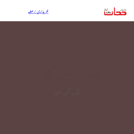
خریداری / عطیہ
ابتلا وآزمائش میں صحیح رویہ
ملک محمد عطا