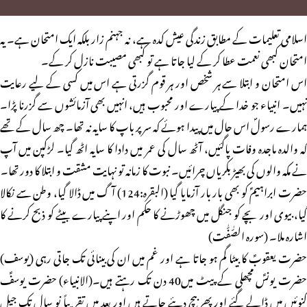
اسلامی تعلیمات کے مطابق زندگی عیش کدہ ہے، نہ جہنم زار بلکہ ایک امتحان ہے۔ یہ
امتحان کبھی نعمت عطا کر کے لیا جاتا ہے تو کبھی مصیبت نازل کر کے۔
اس امتحان و ابتلا سے ہر شخص اور ہر قوم گزرتی ہے اس میں کسی کے لیے رعایت
نہیں۔ انبیاء جو خدا کے پیارے اور محبوب ہیں، انہیں بھی آزمائشوں سے گزرنا پڑا۔
ہمارے رسولؐ اس حال میں پیدا ہوئے کہ سر پر باپ کا سایہ نہ تھا۔ چھ سال کے تھے
کہ والدہ ماجدہ وفات پاگئیں، آٹھ سال کی عمر میں دادا کا سایہ اٹھ گیا۔ لڑکپن میں آپ
نے مکہ والوں کی بھیڑ بکریاں چرائیں۔ نبوت کا زمانہ تو نہایت مشقت و ابتلا کا دور تھا۔
حضرت ابراہیمؑ کو بھی بار بار آزمایا گیا (البقرہ:124) آگ میں ڈالا گیا، وطن سے نکالا
گیا، بیوی اور بچے کو جنگل میں چھوڑنے کا حکم اور اپنے پیارے بیٹے کو ذبح کرنے کا
اشارہ ملا۔ (سورہ الصّٰفّٰت)
حضرت یعقوبؑ کا بیٹا گم ہو جاتا ہے اور غم میں ان کی بینائی تک جاتی رہی (یوسف)
حضرت یونسؑ مچھلی کے پیٹ میں40 دن تک رہتے ہیں۔(الانبیاء) حضرت یوسفؑ
کنوئیں میں ڈالے گئے اور پھر بیچ دیئے جاتے ہیں اور بعد میں تقریباً نو سال تک جیل