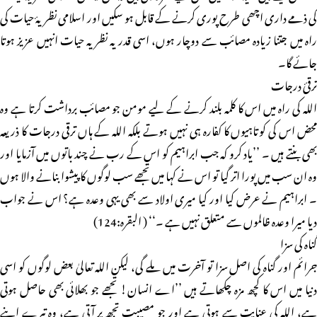
کی ذمے داری اچھی طرح پوری کرنے کے قابل ہو سکیں اور اسلامی نظریۂ حیات کی
راہ میں جتنا زیادہ مصائب سے دوچار ہوں، اسی قدر یہ نظریہ حیات انہیں عزیز ہوتا
جائے گا۔
ترقیٔ درجات
اللہ کی راہ میں اس کا کلمہ بلند کرنے کے لیے مومن جو مصائب برداشت کرتا ہے وہ
محض اس کی کوتاہیوں کا کفارہ ہی نہیں ہوتے بلکہ اللہ کے ہاں ترقی درجات کا ذریعہ
بھی بنتے ہیں ۔ ’’یاد کرو کہ جب ابراہیم کو اس کے رب نے چند باتوں میں آزمایا اور
وہ ان سب میں پورا اتر گیا تو اس نے کہا میں تجھے سب لوگوں کا پیشوا بنانے والا ہوں
۔ ابراہیم نے عرض کیا اور کیا میری اولاد سے بھی یہی وعدہ ہے؟ اس نے جواب
دیا میرا وعدہ ظالموں سے متعلق نہیں ہے ۔‘‘ ( البقرہ:124)
گناہ کی سزا
جرائم اور گناہ کی اصل سزا تو آخرت میں ملے گی، لیکن اللہ تعالیٰ بعض لوگوں کو اسی
دنیا میں اس کا کچھ مزہ چکھاتے ہیں ’’اے انسان! تجھے جو بھلائی بھی حاصل ہوتی
ہے، اللہ کی عنایت سے ہوتی ہے اور جو مصیبت تجھ پر آتی ہے، وہ تیرے اپنے