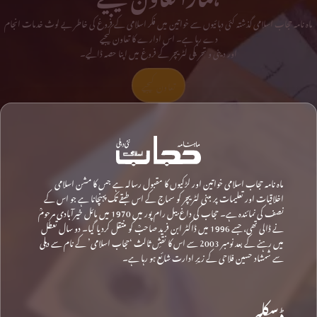
ماہ نامہ حجاب اسلامی گذشتہ کئی دہائیوں سے خواتین میں فکر اسلامی کے فروغ کی خاطر بے لوث خدمات انجام
دے رہا ہے۔ اس ادارے کا تعاون کیجیے
اور دینی و تحریکی لٹریچر کے فروغ میں اپنا حصہ ڈالیے۔
تعاون کیجیے
ماہ نامہ حجاب اسلامی خواتین اور لڑکیوں کا مقبول رسالہ ہے جس کا مشن اسلامی
اخلاقیات اور تعلیمات پر مبنی لٹریچر کو سماج کے اس طبقے تک پہنچانا ہے جو اس کے
نصف کی نمائندہ ہے۔ حجاب کی داغ بیل رام پور میں 1970 میں مائل خیرآبادی مرحومؒ
نے ڈالی تھی، جسے 1996 میں ڈاکٹر ابن فرید صاحبؒ کو منتقل کردیا گیا۔ دو سال تعطل
میں رہنے کے بعد نومبر 2003 سے اس کا نقشِ ثالث ‘حجاب اسلامی’ کے نام سے دہلی
سے شمشاد حسین فلاحی کے زیرِ ادارت شائع ہو رہا ہے۔
ڈسکلیمر