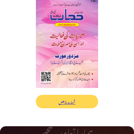
شمارہ پڑھیں
ہمارا تعاون کیجیے