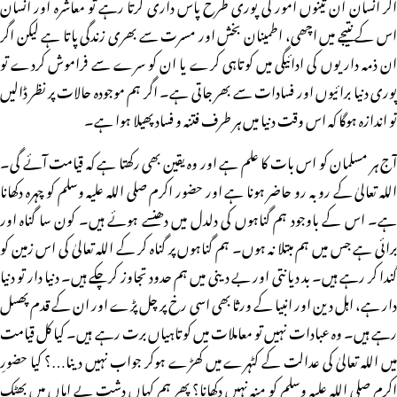
اگر انسان ان تینوں امور کی پوری طرح پاس داری کرتا رہے تو معاشرہ اور انسان
اس کے نتیجے میں اچھی، اطمینان بخش اور مسرت سے بھری زندگی پاتا ہے لیکن اگر
ان ذمہ داریوں کی ادائیگی میں کوتاہی کرے یا ان کو سرے سے فراموش کردے تو
پوری دنیا برائیوں اور فسادات سے بھر جاتی ہے۔ اگر ہم موجودہ حالات پر نظر ڈالیں
تو اندازہ ہوگا کہ اس وقت دنیا میں ہر طرف فتنہ و فساد پھیلا ہوا ہے۔
آج ہر مسلمان کو اس بات کا علم ہے اور وہ یقین بھی رکھتا ہے کہ قیامت آئے گی۔
اللہ تعالیٰ کے رو بہ رو حاضر ہونا ہے اور حضور اکرم صلی اللہ علیہ وسلم کو چہرہ دکھانا
ہے۔ اس کے باوجود ہم گناہوں کی دلدل میں دھنسے ہوئے ہیں۔ کون سا گناہ اور
برائی ہے جس میں ہم مبتلا نہ ہوں۔ ہم گناہوں پر گناہ کر کے اللہ تعالیٰ کی اس زمین کو
گندا کر رہے ہیں۔ بد دیانتی اور بے دینی میں ہم حدود تجاوز کرچکے ہیں۔ دنیا دار تو دنیا
دار ہے، اہل دین اور انبیا کے ورثا بھی اسی رخ پر چل پڑے اور ان کے قدم پھسل
رہے ہیں۔ وہ عبادات نہیں تو معاملات میں کوتاہیاں برت رہے ہیں۔ کیا کل قیامت
میں اللہ تعالیٰ کی عدالت کے کٹہرے میں کھڑے ہوکر جواب نہیں دینا…؟ کیا حضورِ
اکرم صلی اللہ علیہ وسلم کو منہ نہیں دکھانا؟ پھر ہم کہاں دشت بے اماں میں بھٹک