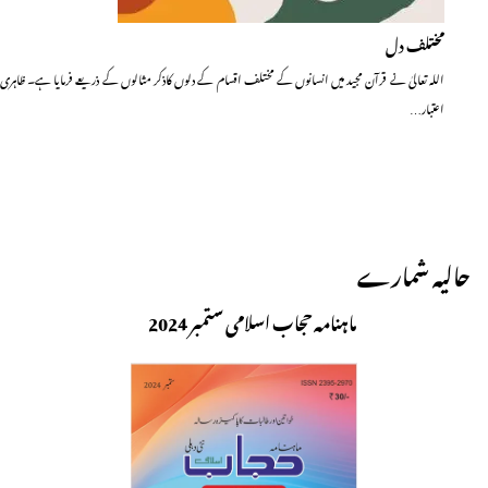
مختلف دل
اللہ تعالیٰ نے قرآن مجید میں انسانوں کے مختلف اقسام کے دلوں کاذکر مثالوں کے ذریعے فرمایا ہے۔ ظاہری
اعتبار…
حالیہ شمارے
ماہنامہ حجاب اسلامی ستمبر 2024