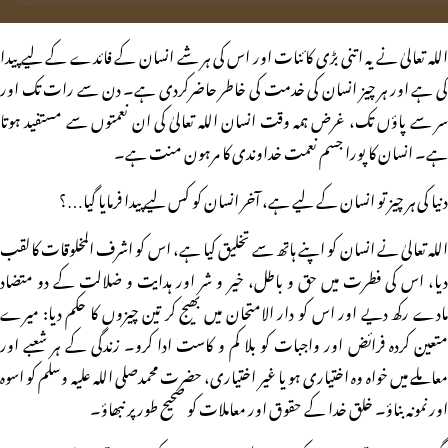
اللہ تعالیٰ نے یہ اتنی بڑی کائنات اور اس کی ہر شے انسان کے فائدے کے لیے پیدا
کی ہے اور ہر چیز انسان کی خدمت کی خاطر حاضرکردی ہے۔ دن سے رات تک اور
سر سے پاؤں تک، غرض ہمہ وقت انسان اللہ تعالیٰ کی ان نعمتوں سے مستفید ہوتا
ہے۔ انسان کا پورا جسم نعمت خداوندی کا مرہون منت ہے۔
دنیا کی ہر چیز تو انسان کے لیے ہے، آخر انسان کو کس لیے پیدا فرمایا گیا…؟
اللہ تعالیٰ نے انسان کو اپنے ہاتھ سے تخلیق کیا ہے، اس کو اشرف المخلوقات کالقب
دیا، اس کی فطرت میں حق و باطل، خیر و شر اور ہدایت و ضلالت کے دو متضاد
مادے رکھ دیے اور اس کو دار الامتحان میں بھیج کر تین چیزوں کا حکم دیا: میرے
متعین کردہ فرائض اور واجبات کو بلا کم و کاست ادا کرو۔ زندگی کے ہر شعبے اور
معاملے میں خواہ وہ اختیاری ہو یا غیر اختیاری، حضرت محمدصلی اللہ علیہ وسلم کو اسوہ
اور نمونہ بناؤ۔ خلق خدا کے حقوق اور معاملات کو صحیح طور پر نبھاؤ۔