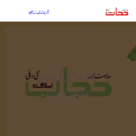
خریداری / عطیہ
احکاماتِ الٰہی کی پابندی
شاذیہ اقبال (جے پور)