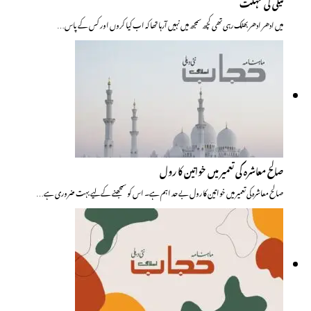
نیکی کی مہلت
میں ادھر ادھر بھٹک رہی تھی کچھ سمجھ میں نہیں آرہا تھا کہ اب کیا کروں اور کس کے پاس…
صالح معاشرہ کی تعمیر میں خواتین کا رول
صالح معاشرہ کی تعمیر میں خواتین کا رول بے حد اہم ہے۔ اس کو سمجھنے کے لیے بہت ضروری ہے…