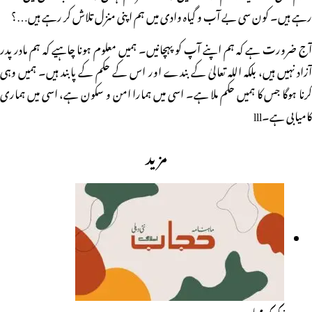
رہے ہیں۔ کون سی بے آب و گیاہ وادی میں ہم اپنی منزل تلاش کر رہے ہیں…؟
آج ضرورت ہے کہ ہم اپنے آپ کو پہچانیں۔ ہمیں معلوم ہونا چاہیے کہ ہم مادر پدر
آزاد نہیں ہیں، بلکہ اللہ تعالیٰ کے بندے اور اس کے حکم کے پابند ہیں۔ ہمیں وہی
کرنا ہوگا جس کا ہمیں حکم ملا ہے۔ اسی میں ہمارا امن و سکون ہے، اسی میں ہماری
کامیابی ہے۔lll
مزید