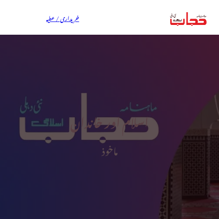
خریداری / عطیہ
اسلام اور خاندان
ماخوذ