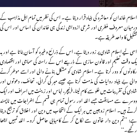
اسلام خاندان کو معاشرہ کی بنیاد قرار دیتا ہے۔ اس کی نظر میں تمام اہل مذاہب کے
درمیان معروف فطری اور شرعی ازدواجی زندگی ہی خاندان کی اساس اور اس کی
تشکیل کا واحد طریقہ ہے۔
اسی لیے اسلام شادی پر زور دیتا ہے، اس کے ذرائع وغیرہ کو آسان بناتا ہے اور بہ
یک وقت تعلیم اور قانون سازی کے ذریعے اس کے راستہ کی سماجی اور اقتصادی
رکاوٹوں کو دور کرتا ہے۔ اسلام شادی کو مشکل بنانے والی اور اسے موخر کرنے
والی بے بنیاد روایات کی مذمت کرتا ہے جیسے مہر کی گرانی، تحائف، دعوتوں اور
شادی کی تقریبات میں غلو سے کام لینا، فرنیچر، لباس اور زینت میں اسراف اور ایک
دوسرے سے مسابقت جسے اللہ اور رسول تمام ہی قسم کے اخراجات میں ناپسند
کرتے ہیں۔ اسلام زوجین میں ہر ایک کے انتخاب میں دین اور اخلاق کو ترجیح دیتا
ہے: ’’تم دین دار خاتون سے نکاح کر کے کامیابی حاصل کرو۔ اللہ تمہیں اچھا
رکھے۔‘‘