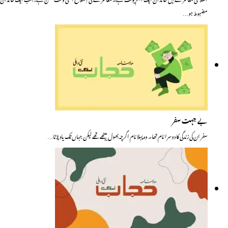
مضبوط ہو…
بے جہت سفر
سفر ان کی زندگی کا دوسرا نام تھا۔ وہ پہلا نام اگرچہ بھول بیٹھے تھے لیکن جہاں تک یاد پڑتا…