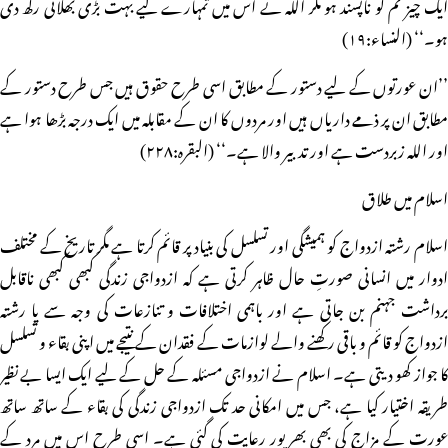
ایک چیز تم کو ناپسند ہو مگر اللہ نے اس میں تمہارے لیے بہت بڑی بھلائی رکھ دی
ہو۔‘‘ (النساء:۱۹)
’’ان عورتوں کے لیے دستور کے مطابق اسی طرح حقوق ہیں جس طرح دستور کے
مطابق ان پر ذمے داریاں ہیں اور مردوں کا ان کے مقابلہ میں ایک درجہ بڑھا ہوا ہے
اور اللہ زبردست ہے اور تدبیر والا ہے۔‘‘ (البقرہ:۲۲۸)
اسلام میں طلاق
اسلام رشتہ ازدواج کو ہمیشگی اور تسلسل کی بنیاد پر قائم کرتا ہے مگر تاریخ کے مختلف
ادوار میں انسانی صورتِ حال ظاہر کرتی ہے کہ ازدواجی زندگی کبھی کبھی ناقابل
برداشت جہنم بن جاتی ہے اور باہمی اختلافات و تنازعات کی وجہ سے یا رشتہ
ازدواج کو قائم و باقی رکھنے والے لوازمات کے فقدان کے نتیجے میں اپنی بقاء و تسلسل
کا جواز کھو دیتی ہے۔ اسلام نے ازدواجی مسئلہ کے حل کے لیے ایک ایسا بے نظیر
طریقہ اختیار کیا ہے، جس میں امکانی حد تک ازدواجی زندگی کی بقاء کے ساتھ ساتھ
عورت کے مزاج کی بھی بھرپور رعایت کی گئی ہے۔ اسی طرح اس میں مرد کے