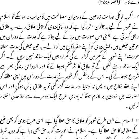
دے گا۔‘‘ (النساء:۳۵)
۲- اگر یہ خانگی عدالت زوجین کے درمیان مصالحت میں کامیاب نہ ہوسکے تو اسلام
نے شوہر کے لیے یہ قانون مقرر کیا ہے کہ وہ اپنی بیوی کو پہلی طلاق دے۔ یہ طلاق
رجعی کہلاتی ہے، یعنی اس صورت میں مرد کے لیے جائز ہے کہ عدت کے دوران میں
جو تین حیض ہیں، اپنی بیوی کو اپنے عقد نکاح میں لوٹالے۔ یہ تین حیض کی مدت مطلقہ
عورت اپنے شوہر کے گھر میں گزارے گی مگر زوجین ایک ساتھ نہیں رہیں گے۔ اگر
ایک ساتھ رہنے لگیں گے تو طلاق کا اثر ختم ہوجائے گا اور ازدواجی زندگی پھر سے
شروع ہوجائے گی۔ اس کے برعکس اگر شوہر نے عدت کے دوران میں اپنی مطلقہ کو
اپنے عقد نکاح میں واپس نہ لوٹایا اور عدت گزر گئی تو یہ طلاق بائن ہوگی اور اس
صورت میں زوجین پر لازم ہوگا کہ پوری طرح ایک دوسرے سے علاحدگی اختیار
کرلیں۔
۳- اسلام نے جس طرح شوہر کو طلاق کا حق عطا کیا ہے، اسی طرح بیوی کو بھی خلع
کے مطالبہ کا حق عطا کیا ہے۔ اسلام نے عورت کو یہ حق بھی دیا ہے کہ وہ یہ شرط