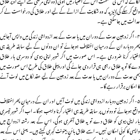
لگائے کہ اس کی عصمت اس کے اختیار میں ہوگی (وہ اپنی مرضی سے اپنے اوپر طلاق
واقع کرسکے گی) نیز یہ کہ وہ شکایت کے ازالے کے لیے اور طلاق کی درخواست لے کر
عدالت میں جاسکتی ہے۔
۴- اگر زوجین عدت کے دوران میں یا عدت کے بعد ازدواجی زندگی میں واپس آجائیں
پھر دوبارہ ان کے درمیان اختلاف ہوجائے تو ان دونوں کے لیے سابقہ طریقہ ہی
اختیار کرنا ضروری ہے۔ اس صورت میں اگر شوہر اپنی بیوی کو دوسری بار طلاق
دے گا تو یہ طلاق رجعی ہی قرار دی جائے گی اور پہلی طلاق کی طرح اس صورت میں
بھی عدت کے دوران میں یا عدت کے بعد زوجین کے لیے عقد نکاح میں لوٹ آنے
کا امکان برقرار رہے گا۔
۵- اگر زوجین دوبارہ ازدواجی زندگی میں لوٹ آئیں اور ان کے درمیان پھر اختلاف
واقع ہوجائے تو دونوں پر سابقہ طریقہ ہی اختیار کرنا واجب ہوگا۔ اب اگر شوہر تیسری
بار اپنی بیوی کو طلاق دے تو یہ طلاق آخری ہوگی، اس کے بعد رشتہ ازدواج میں
واپسی کا کوئی امکان نہیں۔ اسے طلاق بائن بینونت کبری کہتے ہیں۔ یعنی اس کے بعد
زوجین کے لیے جائز نہیں کہ ازدواجی زندگی میں واپس آئیں۔ اب سابقہ ازدواجی