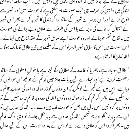
زندگی میں واپسی کی صرف یہی ایک صورت ہو سکتی ہے کہ عورت کسی اور شوہر سے
نکاح کرے اور اس دوسرے شوہر کے ساتھ رہ کر زندگی کا تجربہ کرے پھر اس شوہر
کے انتقال کر جانے کی وجہ سے یا اس کی طرف سے طلاق دیے جانے کی صورت
میں یہ نکاح ختم ہوجائے اور وہ عورت اپنے سابق شوہر کے عقد نکاح میں آجائے۔
اس صورت میں اس کا سابق شوہر ازسرنو اس کے سلسلے میں تین طلاق کا مالک ہوگا۔
اللہ تعالیٰ کا ارشاد ہے:
’’طلاق دو بار ہے، پھر یا تو قاعدہ کے مطابق رکھ لینا ہے یا خوش اسلوبی کے ساتھ
رخصت کر دینا ہے اور تمہارے لیے یہ بات جائز نہیں کہ تم نے جو کچھ ان عورتوں کو
دیا ہے، اس میں سے کچھ لے لو مگر یہ کہ ان دونوں کو ڈر ہو کہ وہ اللہ کی حدود پر قائم نہ
رہ سکیں گے، پھر اگر تم کو یہ ڈر ہو کہ وہ دونوں اللہ کی حدود پر قائم نہ رہ سکیں گے تو
دونوں پر گناہ نہیں اس مال میں جس کو عورت فدیہ میں دے۔ یہ اللہ کی حدیں ہیں تو
ان سے باہر نہ نکلو اور جو شخص اللہ کی حدوں سے باہر نکل جائے تو وہی لوگ ظالم
ہیں۔ پھر اگر وہ اس کو طلاق دے دے تو اس کے بعد وہ عورت اس کے لیے حلال