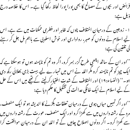
فرائض اور بچوں کے مصالح کا بھی پورا پورا لحاظ رکھا گیا ہے۔ اس کا خلاصہ درج
ذیل ہے:
۱- زوجین کے درمیان اختلاف چوں کہ ظاہر اور فطری ممکنات میں سے ہے، اس
لیے اسلام نے دونوں کو صبر، رواداری اور خوش اسلوبی سے باہم مل جل کر رہنے
کی تلقین کی ہے:
’’اور ان کے ساتھ اچھی طرح گزر بسر کرو، اگر وہ تم کو ناپسند ہوں تو ہوسکتا ہے کہ
ایک چیز کو تم ناپسند کرو مگر اللہ نے اس میں تمہارے لیے بہت بڑی بھلائی رکھ دی
ہو۔‘‘ (النساء:۱۹) اور اختلاف کے شدت اختیارکرلینے کے نتیجے میں اس کے حل
کے لیے اسلام نے ایک خانگی عدالت کی تشکیل کا حکم دیا ہے:
’’اور اگر تمہیں میاں بیوی کے درمیان تعلقات بگڑنے کا اندیشہ ہو تو ایک منصف،
مرد کے رشتہ داروں میں سے کھڑا کرو اور ایک منصف، عورت کے رشتہ داروں میں
سے کھڑا کرو۔ اگر دونوں اصلاح چاہیں گے تو اللہ ان کے درمیان موافقت کرا