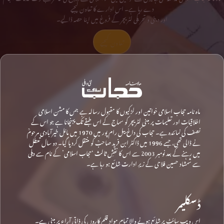
دے رہا ہے۔ اس ادارے کا تعاون کیجیے
اور دینی و تحریکی لٹریچر کے فروغ میں اپنا حصہ ڈالیے۔
تعاون کیجیے
ماہ نامہ حجاب اسلامی خواتین اور لڑکیوں کا مقبول رسالہ ہے جس کا مشن اسلامی
اخلاقیات اور تعلیمات پر مبنی لٹریچر کو سماج کے اس طبقے تک پہنچانا ہے جو اس کے
نصف کی نمائندہ ہے۔ حجاب کی داغ بیل رام پور میں 1970 میں مائل خیرآبادی مرحومؒ
نے ڈالی تھی، جسے 1996 میں ڈاکٹر ابن فرید صاحبؒ کو منتقل کردیا گیا۔ دو سال تعطل
میں رہنے کے بعد نومبر 2003 سے اس کا نقشِ ثالث ‘حجاب اسلامی’ کے نام سے دہلی
سے شمشاد حسین فلاحی کے زیرِ ادارت شائع ہو رہا ہے۔
ڈسکلیمر
اس ویب سائٹ پر شائع ہونے والا تمام مواد قلم کاروں کی ذاتی آراء پر مبنی ہے۔