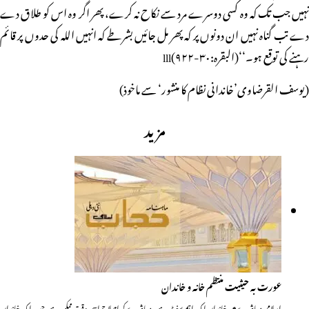
نہیں جب تک کہ وہ کسی دوسرے مرد سے نکاح نہ کرے، پھر اگر وہ اس کو طلاق دے
دے تب گناہ نہیں ان دونوں پر کہ پھر مل جائیں بشرطے کہ انہیں اللہ کی حدوں پر قائم
رہنے کی توقع ہو۔‘‘(البقرہ:۳۰-۹۲۲)lll
(یوسف القرضاوی’خاندانی نظام کا منشور‘ سے ماخوذ)
مزید
عورت بہ حیثیت منتظم خانہ و خاندان
اسلامی معاشرے میں خاندان ایک اہم یونٹ ہے۔ معاشرے کی اِصلاح اسی وقت ممکن ہے، جب ایک خاندان