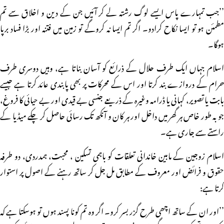
’’جب تمہارے پاس ایسے لوگ رشتہ لے کر آئیں جن کے دین و اخلاق سے تم
مطمئن ہو تو ایسا نکاح کرادو۔ اگر تم ایسا نہ کروگے تو زمین میں فتنہ اور بڑا فساد برپا
ہوگا۔
اسلام جہاں ایک طرف حلال کے ذرائع کو آسان بناتا ہے، وہیں دوسری طرف
حرام کے دروازے بند کرتا اور اس کے محرکات پر بھی پابندی عائد کرتا ہے جیسے
بابت یا تصویر، کہانی یا ڈرامہ وغیرہ کے ذریعے جنسی بے قیدی اور بے حیائی کا فروغ،
جو بہ طور خاص ہر گھر میں داخل اور ہر کان و آنکھ تک رسائی حاصل کر چکے میڈیا کے
راستے سے جاری ہے۔
اسلام زوجین کے مابین خاندانی تعلقات کو باہمی تسکین ، محبت، ہمدردی، دو طرفہ
حقوق و فرائض اور معروف کے مطابق مل جل کر ساتھ رہنے کے اصول پر استوار
کرتا ہے:
’’اور ان کے ساتھ اچھی طرح گزر بسر کرو۔ اگر وہ تم کونا پسند ہوں تو ہوسکتا ہے کہ