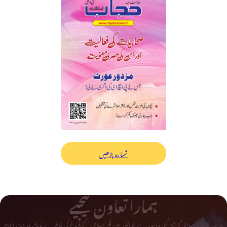
شمارہ پڑھیں
ہمارا تعاون کیجیے
ماہ نامہ حجاب اسلامی گذشتہ کئی دہائیوں سے خواتین میں فکر اسلامی کے فروغ کی خاطر بے لوث خدمات انجام