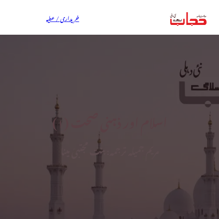
خریداری / عطیہ
اسلام اور ذہنی صحت (۱)
مریم جمیلہ ترجمہ: بنت مجتبیٰ مینا