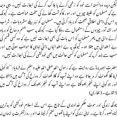
لیکن دیدہ ودانستہ اسے خود کو زخمی کرنے یا ہلاک کرنے کی اجازت نہیں۔ یہی وجہ
ہے کہ مسلمان کو غلیظ چیزیں اور سور کاگوشت کھانے کی سخت ممانعت ہے۔ کیونکہ
یہ اس کی ذہنی اخلاقی صحت کو برباد کرتی ہیں۔ مسلمان کو زہریلے مشروبات ، شراب
اور نشہ آور چیزوں کے استعمال سے روکا گیا ہے۔ کیونکہ یہ سب جسم و دماغ کو برباد
کرنے والی ہیں پھر مسلمان کو اس بات کی بھی اجازت نہیں ہے کہ وہ کسی قسم کی
بے اعتدالی میں مبتلا ہو۔ کیونکہ یہ بے اعتدالیاں ذاتی تباہی کا موجب ہوتی ہیں اور
سب سے بڑھ کر یہ کہ مسلمان کو کسی حالت میں بھی خودکشی کرنے کی اجازت نہیں۔
حضرت ابوہریرہؓ سے روایت ہے کہ رسول اللہ صلی اللہ علیہ وسلم نے فرمایا: ’’جو کوئی
اپنا گلا گھونٹ کر مر جاتا ہے وہ اپنے آپ کو گلا گھونٹ کر دوزخ کی آگ میں ڈالتاہے
اور جو کوئی اپنے خنجر بھونکتا ہے وہ اپنے آپ کو خنجر بھونک کر دوزخ کی آگ میں
ڈالتاہے۔ (بخاری)
چونکہ زندگی اور موت حکم خداوندی کے تابع ہے اس لئے اسلام خودکشی کو بدترین
گناہ تصور کرتا ہے۔ اپنی زندگی کواپنے ہاتھوں ختم کرلینا خدااور روزآخرت پر ایمان نہ