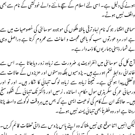
ہونے کی دلیل ہے۔ اسی لئے اسلام کے سچے ماننے والے خودکشی کے نام سے بھی
واقف نہیں ہوتے۔
سماجی انتشار جو کہ نام نہاد ترقی یافتہ ملکوں کی موجودہ سوسائٹی کی خصوصیات میں سے
ہے اور مرد عورتوں سب کو باہمی محبت و اعانت سے محروم کرتا ہے دراصل وہی
بے شمار ذہنی بیماریوں کا ذمہ دار ہے۔
آج کل کی سوسائٹی میں انفرادیت پر ضرورت سے زیادہ زور دیاجاتا ہے۔ اس سے
خاندانی روابط ختم ہورہے ہیں۔ پڑوسیوں بلکہ دوستوں اور عزیزوں کے حالات سے
لاتعلقی پیدا ہوگئی ہے۔ نتیجتاً زیادہ سے زیادہ لوگ تنہائی کا شکار ہیں۔ اور تو اور
درمیانی عمر کی سکریٹری سول حکام، اساتذہ ، نرسیں اور ڈاکٹر تک تنہائی کے شکوہ سنج
ہیں۔ حالانکہ ان کے کام کی نوعیت ایسی ہے کہ جس میں ہروقت لوگوںسے واسطہ پڑتا
رہتا ہے اور وہ فطرتاً بھی تنہائی پسند نہیں ہوتے۔
لیکن انہیں اتنا موقع ہی نہیں ملتا کہ وہ اپنے پاس پڑوس سے ذاتی تعلقات قائم کریں۔
جوان ہوں یا بوڑھے سب کی تنہائی کی جڑیں ایک ہی درد سے وابستہ ہیں۔ البتہ