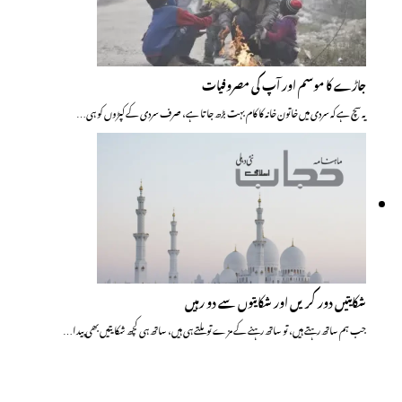
جاڑے کا موسم اور آپ کی مصروفیات
یہ سچ ہے کہ سردی میں خاتون خانہ کا کام بہت بڑھ جاتا ہے، صرف سردی کے کپڑوں کو ہی…
شکایتیں دور کریں اور شکایتوں سے دو رہیں
جب ہم ساتھ رہتے ہیں، تو ساتھ رہنے کے مزے تو ملتے ہی ہیں، ساتھ ہی کچھ شکایتیں بھی پیدا…