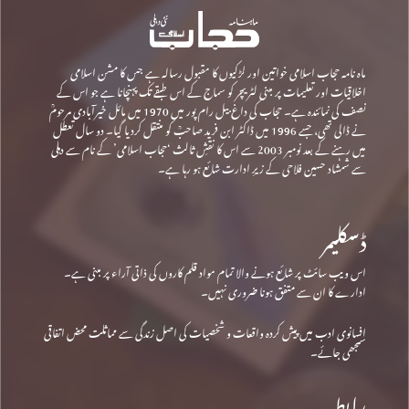
ماہ نامہ حجاب اسلامی خواتین اور لڑکیوں کا مقبول رسالہ ہے جس کا مشن اسلامی
اخلاقیات اور تعلیمات پر مبنی لٹریچر کو سماج کے اس طبقے تک پہنچانا ہے جو اس کے
نصف کی نمائندہ ہے۔ حجاب کی داغ بیل رام پور میں 1970 میں مائل خیرآبادی مرحومؒ
نے ڈالی تھی، جسے 1996 میں ڈاکٹر ابن فرید صاحبؒ کو منتقل کردیا گیا۔ دو سال تعطل
میں رہنے کے بعد نومبر 2003 سے اس کا نقشِ ثالث ‘حجاب اسلامی’ کے نام سے دہلی
سے شمشاد حسین فلاحی کے زیرِ ادارت شائع ہو رہا ہے۔
ڈسکلیمر
اس ویب سائٹ پر شائع ہونے والا تمام مواد قلم کاروں کی ذاتی آراء پر مبنی ہے۔
ادارے کا ان سے متفق ہونا ضروری نہیں۔
افسانوی ادب میں پیش کردہ واقعات و شخصیات کی اصل زندگی سے مماثلت محض اتفاقی
سمجھی جائے۔
رابطہ