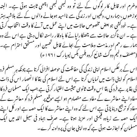
وخرم اور قابل کار لوگوں کے لئے تو وہ کبھی کبھی اچھی ثابت ہوتی ہے۔ البتہ
بوڑھوں ، بیماروں، دکھیوں اور زندگی سے ناامید ہوجانے والوں کے لئے بلاشبہ بہتر
ہے۔ خودکشی جو بعض مخصوص حالات میں اپنے عمل میں آنے کا وقت انتخاب کرتی
ہے ۔ ان ناگزیر حالات سے چھٹکاراپانے کا باوقار راستہ نکال دیتی ہے اس لئے وہ
ہمارے رحم اور مذمت وملامت کے بجائے قابل تحسین اور مستحق احترام ہے۔
(مصنف ولیم دوگٹ شائع کردہ ہلمن بکس نیویارک ۱۹۶۱ء)
اس کے برعکس اسلام اپنی زندگی کی حفاظت کی حوصلہ افزائی کرتا ہے چونکہ ہر مسلم فرد
اسلام کو اپنی ذات میں نمایاں کرتا ہے اس لئے اسلام کی بقا کا انحصار اس کی ذات
کی بقا پر ہے فرد کی بقا اس وقت ثانوی حیثیت اختیار کرتی ہے جب ایک مسلمان فرد کا
مفاد اپنے معاشرے کے مفاد سے متصادم ہو ایسے موقع پر مسلم فرد کو معاشرے کے
مفاد کو ترجیح دینا پڑتی ہے اس لئے کہ وہ اپنے معاشرے کا ایک حصہ ہے اور کل اپنے
ایک حصہ سے زیادہ قیمتی اور عزیز ہوتا ہے۔ صرف جہاد فی سبیل اللہ میں ایک
مسلمان کو اجازت ہوتی ہے کہ وہ اپنی جان کی پرواہ نہ کرے۔