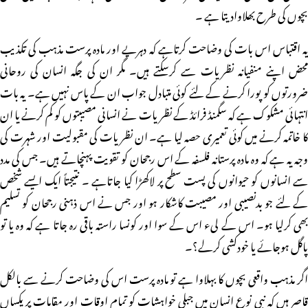
بچوں کی طرح بھلاوادیتا ہے ۔
یہ اقتباس اس بات کی وضاحت کرتاہے کہ دہریے اور مادہ پرست مذہب کی تکذیب
محض اپنے منفیانہ نظریات سے کرسکتے ہیں۔ مگر ان کی جگہ انسان کی روحانی
ضرورتوں کو پورا کرنے کے لئے کوئی متبادل جواب ان کے پاس نہیں ہے۔ یہ بات
انتہائی مشکوک ہے کہ سگمنڈ فرائڈ کے نظریات نے انسانی مصیبتوں کو کم کرنے یا ان
کا خاتمہ کرنے میں کوئی تعمیری حصہ لیا ہے۔ ان نظریات کی مقبولیت اور شہرت کی
وجہ یہ ہے کہ وہ مادہ پرستانہ فلسفہ کے اس رجحان کو تقویت پہنچاتے ہیں۔ جس کی مدد
سے انسانوں کو حیوانوں کی پست سطح پر لاکھڑا کیا جاتاہے ۔ نتیجتاً ایک ایسے شخص
کے لئے جو بدنصیبی اور مصیبت کاشکار ہو اور جس نے اس ذہنی رجحان کو تسلیم
بھی کرلیا ہو۔ اس کے لیء اس کے سوا اور کونسا راستہ باقی رہ جاتا ہے کہ وہ یا تو
پاگل ہوجائے یا خودکشی کرلے؟۔
اگر مذہب واقعی بچوں کا بہلاوا ہے تو مادہ پرست اس کی وضاحت کرنے سے بالکل
قاصر ہیں کہ نبی نوع انسان میں جبلی خواہشات کو تمام اوقات اور مقامات پر یکساں