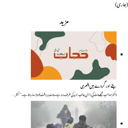
(جاری)
مزید
پتے اور گردے میں پتھری
ڈاکٹر صاحب مجھے پیٹ کی داہنی جانب اوپر کی طرف درد ہے۔ پیٹ ہر وقت پھولا سا رہتا ہے۔‘‘ اکثر…