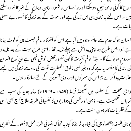
روح کا کوئی وجود نہیں ہوسکتا اور نہ احساس و شعور، ذہن ودماغ کے بغیر قائم رہ سکتے
ہیں ۔ اس لئے یہ زندگی ہی بس زندگی ہے اور موت کے بعد زندگی کا تصور بے معنی
بات ہے۔
انسان جو کہ عدم سے عالم وجود میں آیا ہے اس کو آخرکار عالم نیست ہی کو لوٹ جانا
ہے اور جس طرح وہ اپنی پیدائش سے پہلے ناپید تھا ، اسی طرح موت کے بعد ناپیدو
معدوم ہوجائے گا۔ لہٰذا عالم آخرت کاکوئی تصورمحض خوش فہمی ہے بنی نوع انسان
کی زندگی کا مقصد یہ ہے کہ وہ بغیر کسی مافوق الفطرت قوت کی مدد سے زندگی میں ایسے
حالات پیداکرے جو اس کی مسرتوں اور مادی آسودگی کے لئے سازگار ہوں۔
ذہنی صحت کے سلسلہ میں سگیمنڈ فرائڈ (۱۸۵۹۔۱۹۳۹ء) زمانہ جدید کی سب سے
نمایاں شخصیت ہے۔ ذہنی اورنفس کی بیماریوں کا نفسیاتی طریقہ علاج آج بھی اسی
کے نظریات کامرہون منت ہے۔
یونانی فلسفہ (میتھولوجی) کی بنیاد پر فرائڈ کا کہنایہ تھا کہ انسانی طرز عمل لاشعور کے فطری