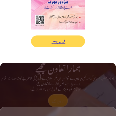
شمارہ پڑھیں
ہمارا تعاون کیجیے
ماہ نامہ حجاب اسلامی گذشتہ کئی دہائیوں سے خواتین میں فکر اسلامی کے فروغ کی خاطر بے لوث خدمات انجام
دے رہا ہے۔ اس ادارے کا تعاون کیجیے
اور دینی و تحریکی لٹریچر کے فروغ میں اپنا حصہ ڈالیے۔
تعاون کیجیے