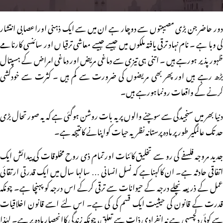
دور حاضر جن بڑی مصیبتوں سے دوچار ہے ان میں سے ایک ذہنی اوراعصابی انتشار
کی وبا ہے ۔ نام نہاد ترقی یافتہ ملکوں میں جیسے جیسے معاشی ترقیا ں اور سائنسی کارنامے
ظہور پذیر ہورہے ہیں ۔ اتنی ہی تیزی سے دماغی مریض اور دماغی امراض کے ہسپتال
بڑھ رہے ہیں اور پھر بھی مریضوں کی ضرورت سے کم ہیں ۔ کثرت سے خودکشی
کرنے کے واقعات رونماہورہے ہیں۔
دنیا بھر میں سنجیدگی سے سوچنے والوں پر یہ بات روشن ہوگئی ہے کہ یہ صورتحال بڑی
حد تک عالمگیر طور پر مادہ پرستانہ نظریہ حیات کواپنانے کانتیجہ ہے۔
جدید مروجہ فلسفے کی رو سے تخلیق کائنات اور تمام ذی روح مخلوقات کی پیدائش ایک
اتفاقی حادثہ ہے۔ ان کاکہناہے کہ نسل انسانی … سالہا سال میں ایک قدرتی ارتقائی
عمل کے ذریعہ نچلے درجہ کے حیوانات سے ترقی کرکے اس درجہ کو پہنچا ہے۔ چونکہ
قدرت کے قانون کی حیثیت ایک قسم کی کی ہے۔ اس لئے اسے قانون اخلاقیات
سے کوئی دلچسپی ہے نہ انفرادی ذات سے تعلق، چونکہ زندگی کاانحصار مادہ پر ہے۔ لہٰذا