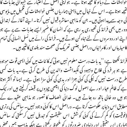
خواہشات کے دبائو کا نتیجہ ہوتا ہے۔ جو اپنی اصل کے اعتبار سے شہوانی جذبات کا
نتیجہ ہوتاہے۔ اس کے خیال میں ذہنی بیماریاں جنسی خواہشات کی تکمیل میں مایوسی
کی وجہ سے پیداہوتی ہیں۔ جن کو مذہبی معاشرہ قبول نہیں کرتا۔ اپنے آغاز کے ابتدائی
دور میں بھی فرائڈ کی تھیوری یہ رہی ہے کہ انسان کا ضمیر ایسے جذبات سے پر ہے جو
اپنے اور دوسروں کے لئے تباہ کن ہوتے ہیں۔ فرائڈ کی رائے میں نسل انسانی کی تمام
کامیابیاں اور کامرانیاں دراصل جنسی تحریک کی صحت مند بلندی کانتیجہ ہیں۔
فرائڈ لکھتا ہے: ’’یہ بات درست معلوم نہیں ہوتی کہ کائنات میں کوئی ایسی قوت موجود
ہے جو ہر فرد کی فلاح وبہبود کی نگہداشت والدین کی طرح کرتی ہے۔یہ بات کسی
طرح درست نہیں کہ نیکی کی کوئی جزا اور بدی کی کوئی سزا ہوتی ہے۔ ایسا تو اکثر ہوتا
ہے کہ ظالم عیار اور بے اصول لوگ دنیا کی اچھی چیزوں پر قبضہ کرلیتے ہیں اور نیک
جو ہیں وہ خالی ہاتھ رہ جاتے ہیں۔ خدائی انصاف کا تصور جو مذہبی عقیدے کے
مطابق اس دنیا پر حکومت کرتا ہے۔ دراصل اس کا کوئی وجود نہیں۔ سائنس کی برتری
(فوقیت) کو کم کرنے کی کوئی کوشش اس حقیقت کو تبدیل نہیں کرسکتی کہ سائنس
ہماری ان حقیقی اور دنیاوی ضرورتوں کو ملحوظ رکھتی ہے جبکہ مذہب ہمیں محض