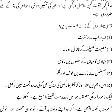
عالم گیر حیثیت کیسے حاصل ہوگئی ہے اور جن کی تسکین ہوش و حواس کی بقا کے لئے
ضروری ہے۔
ذہنی بیماریوں کے بڑے اسباب یہ ہیں:
(۱) اپنے آپ سے نفرت
(۲) مصیبت جھیلنے کے ناقابل ہونا۔
(۳) دنیاوی کامیابی کے حصول میں ناکامی
(۴) مستقبل کے بارے میں خوف اور فکر
(۵) اس وہم میں مبتلا ہونا کہ آخر کار کسی کی زندگی بھی کوئی قدروقیمت نہیں رکھتی۔
ایک نامور ا مریکی مصنف جو اس مادہ پرست فلسفے کا مبلغ ہے ۔ لکھتا ہے:
’’موت بہ نفسہ اچھی ہے۔ اگر وہ اپنے وقت پر آئے ۔ نوجوان صحت مند، خوش