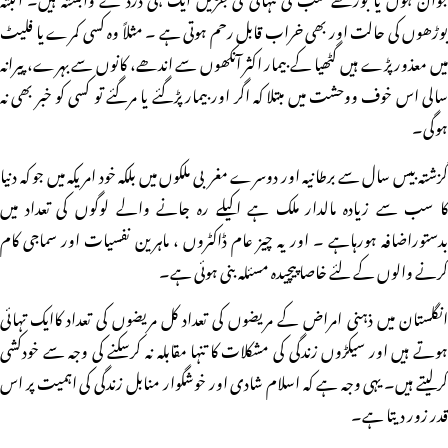
بوڑھوں کی حالت اور بھی خراب قابل رحم ہوتی ہے ۔ مثلاً وہ کسی کمرے یا فلیٹ
میں معذور پڑے ہیں گٹھیا کے بیمار اکثر آنکھوں سے اندھے، کانوں سے بہرے، پیرانہ
سالی اس خوف ووحشت میں مبتلا کہ اگر اور بیمار پڑگئے یا مرگئے تو کسی کو خبر بھی نہ
ہوگی۔
گزشتہ بیس سال سے برطانیہ اور دوسرے مغربی ملکوں میں بلکہ خود امریکہ میں جو کہ دنیا
کا سب سے زیادہ مالدار ملک ہے اکیلے رہ جانے والے لوگوں کی تعداد میں
بدستوراضافہ ہورہاہے ۔ اور یہ چیز عام ڈاکٹروں ، ماہرین نفسیات اور سماجی کام
کرنے والوں کے لئے خاصا پیچیدہ مسئلہ بنی ہوئی ہے۔
انگلستان میں ذہنی امراض کے مریضوں کی تعداد کل مریضوں کی تعداد کاایک تہائی
ہوتے ہیں اور سیکڑوں زندگی کی مشکلات کا تنہا مقابلہ نہ کرسکنے کی وجہ سے خودکشی
کرلیتے ہیں۔ یہی وجہ ہے کہ اسلام شادی اور خوشگوار منابل زندگی کی اہمیت پر اس
قدر زور دیتا ہے۔