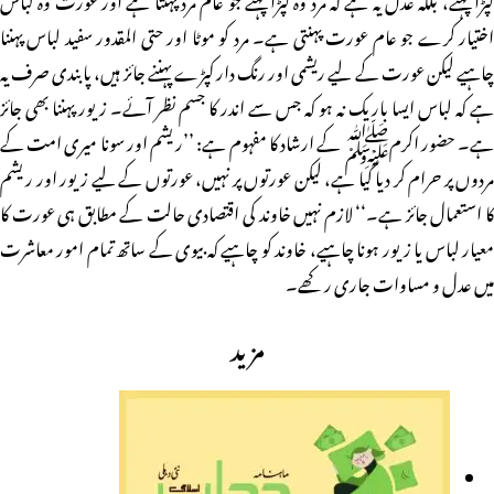
اختیار کرے جو عام عورت پہنتی ہے۔ مرد کو موٹا اور حتی المقدور سفید لباس پہننا
چاہیے لیکن عورت کے لیے ریشمی اور رنگ دار کپڑے پہننے جائز ہیں، پابندی صرف یہ
ہے کہ لباس ایسا باریک نہ ہو کہ جس سے اندر کا جسم نظر آئے۔ زیور پہننا بھی جائز
ہے۔ حضور اکرمﷺ کے ارشاد کا مفہوم ہے: ’’ریشم اور سونا میری امت کے
مردوں پر حرام کر دیا گیا ہے، لیکن عورتوں پر نہیں، عورتوں کے لیے زیور اور ریشم
کا استعمال جائز ہے۔‘‘ لازم نہیں خاوند کی اقتصادی حالت کے مطابق ہی عورت کا
معیار لباس یا زیور ہونا چاہیے، خاوند کو چاہیے کہ بیوی کے ساتھ تمام امور معاشرت
میں عدل و مساوات جاری رکھے۔
مزید