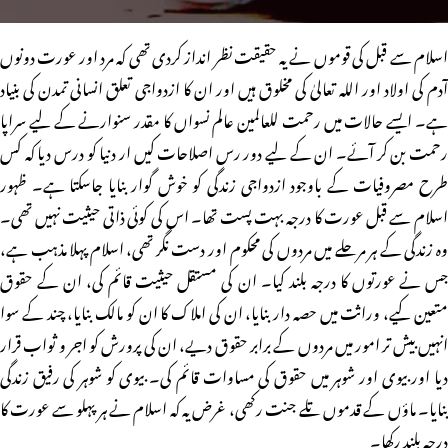
اسلام سے قبل کی قوموں نے یہ حقیقت نظر انداز کردی تھی کہ مرد اور عورت دونوں
آدم کی اولاد اور اللہ تعالیٰ کی مخلوق ہیں اور ان کا ازدواجی تعلق انسانی تمدن کی بنیاد
ہے۔ ایسے حالات میں رحمت للعالمین عالم نسواں کا مقدر سنوارنے کے لیے سراپا
رحمت بن کر آئے۔ ان کے لیے دور رس اصلاحات کیں ار دنیا کو درس دیا کہ کس
طرح مصروفیات کے باوجود ازدواجی زندگی کو خوش گوار بنایا جاسکتا ہے۔ ظہور
اسلام سے قبل عورت کا درجہ بہت پست تھا۔ اس کی کوئی ذاتی حیثیت نہیں تھی۔
وہ زندگی کے ہر مرحلے میں مردوں کی محکوم اور دست نگر تھی، اسلام پہلا مذہب ہے،
جس نے عورتوں کا درجہ بلند کیا۔ ان کی مستقل حیثیت قائم کی، ان کے حقوق
متعین کیے، وراثت میں حصہ دار بنایا، ان کی املاک کا ان کو مالک بنایا، چند کے سوا
انہیں بیش تر امور میں مردوں کے برابر حقوق دیے، ان کی پرورش کو اجر و ثواب قرار
دیا اور بیوی اور شوہر میں حقوق کی مساوات قائم کی۔ بیوی کو شوہر کی رفیق زندگی
بنایا۔ ماؤں کے قدموں تلے جنت رکھی، غرض یہ کہ اسلام نے ہر پہلو سے عورت کا
درجہ بلند رکھا۔