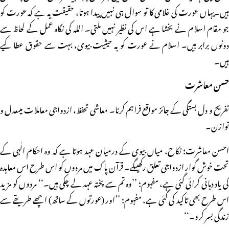
ہیں۔یہاں عورت کی غلامی کا تو سوال ہی نہیں پیدا ہوتا، حقیقت یہ ہے کہ عورت کو
جو مقام اسلام نے بخشا ہے اس کی نظیر نہیں ملتی۔ اللہ کی نگاہ عمل کے لحاظ سے
دونوں برابر ہیں۔ اسلام نے عورت کو بہ حیثیت بیوی، بہت سے حقوق عطا کیے
ہیں۔
حسن معاشرت
تفریح و دل بستگی کے جائز مواقع فراہم کرنا۔ معاشی تحفظ، ازدواجی معاملات میںعدل و
توازن۔
احسن معاشرت؛ نکاح، میاں بیوی کے درمیان عہد ہوتا ہے کہ وہ احکام الٰہی کے
تحت خوش گوار ازدواجی تعلق رکھیںگے۔ قرآن پاک میں مردوں کو اس طرح اس معاہدہ
کی یاد دہانی کرائی گئی ہے، مفہوم؛ ’’وہ تم سے پختہ عہد لے چکی ہیں۔‘‘ مردوں کو مزید
اس طرح بھی تاکید کی گئی ہے، مفہوم؛ ’’اور (عورتوں کے ساتھ) اچھے طریقے سے
زندگی بسر کرو۔‘‘