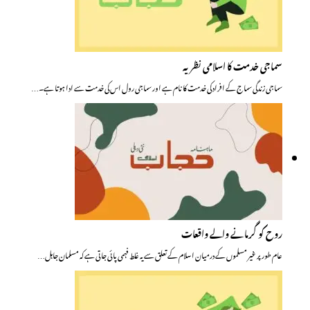
سماجی خدمت کا اسلامی نظریہ
سماجی زندگی سماج کے افراد کی خدمت کا نام ہے اور سماجی رول اس کی خدمت سے ادا ہوتا ہے۔…
روح کو گرمانے والے واقعات
عام طور پر غیر مسلموں کے درمیان اسلام کے تعلق سے یہ غلط فہمی پائی جاتی ہے کہ مسلمان جاہل…