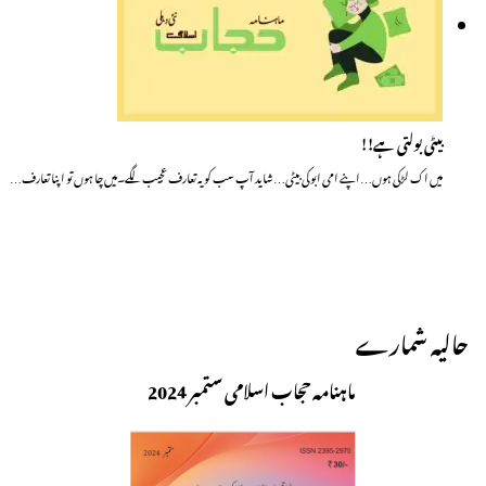
بیٹی بولتی ہے!!
میں اک لڑکی ہوں…اپنے امی ابو کی بیٹی…شاید آپ سب کو یہ تعارف عجیب لگے۔میں چا ہوں تو اپنا تعارف…
حالیہ شمارے
ماہنامہ حجاب اسلامی ستمبر 2024