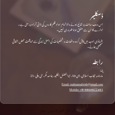
ڈسکلیمر
اس ویب سائٹ پر شائع ہونے والا تمام مواد قلم کاروں کی ذاتی آراء پر مبنی ہے۔
ادارے کا ان سے متفق ہونا ضروری نہیں۔
افسانوی ادب میں پیش کردہ واقعات و شخصیات کی اصل زندگی سے مماثلت محض اتفاقی
سمجھی جائے۔
رابطہ
پتہ:
ماہ نامہ حجاب اسلامی، ڈی 50، ابوالفضل انکلیو، جامعہ نگر، نئی دہلی-25
Email: mahnamahijab@gmail.com
Mobile: +918860822483
جملہ حقوق محفوظ © • حجاب اسلامی