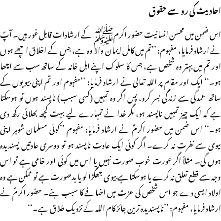
احادیث کی رو سے حقوق
اس ضمن میں محسن انسانیت حضور اکرمﷺ کے ارشادات قابل غور ہیں۔ آپؐ
نے ارشاد فرمایا، مفہوم: ’’تم میں کامل ایمان والا وہ ہے، جس کے اخلاق اچھے ہوں
اور تم میں بہتر وہ شخص ہے، جس کا سلوک اپنے اہل خانہ کے ساتھ سب سے اچھا
ہو۔‘‘ ایک اور مقام پر اللہ تعالیٰ نے ارشاد فرمایا: ’’مفہوم اور تم اپنی بیویوں کے
ساتھ عمدگی سے زندگی بسر کرو، پس اگر وہ تمہیں (کسی سبب) ناپسند ہوں تو ہوسکتا
ہے کہ ایک چیز تمہیں ناپسند ہو، مگر خدا نے تمہارے لیے بہت کچھ بھلائی رکھ دی
ہو۔‘‘ اس ضمن میں حضور اکرمؐ نے ارشاد فرمایا: مفہوم ’’کوئی مسلمان شوہر اپنی
بیوی سے نفرت نہ کرے۔ اگر کوئی ایک عادت ناپسند ہو تو دوسری عادتیں پسندیدہ
ہوں گی۔ مثلاً اگر عورت خوب صورت نہیں یا اس میں کوئی اور خامی ہے تو اس
وجہ سے قطع تعلق نہ کرے یا ہوسکتا ہے بیوی جھگڑا لو یا بدصورت ہے تو ممکن ہے وہ
اولاد ایسی دے جو اس شخص کی عزت میں اضافے کا سبب بنے۔ حضور اکرمؐ نے
ارشاد فرمایا، مفہوم: ’’ناپسندیدہ ترین جائز کام اللہ کے نزدیک طلاق ہے۔‘‘