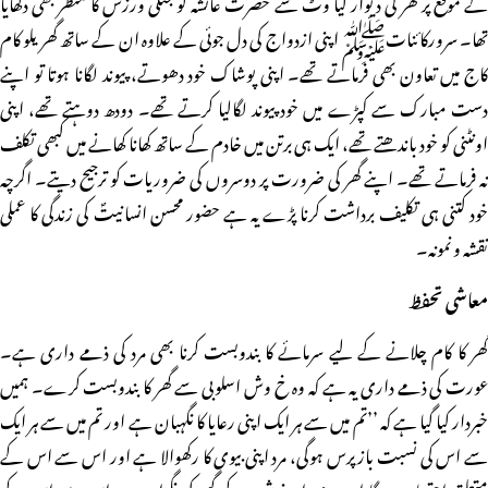
کے موقع پر گھر کی دیوار کیا وٹ سے حضرت عائشہ کو جنگی ورزش کا منظر بھی دکھایا
تھا۔ سرورکائناتﷺ اپنی ازدواج کی دل جوئی کے علاوہ ان کے ساتھ گھریلو کام
کاج میں تعاون بھی فرماتے تھے۔ اپنی پوشاک خود دھوتے، پیوند لگانا ہوتا تو اپنے
دست مبارک سے کپڑے میں خود پیوند لگالیا کرتے تھے۔ دودھ دوہتے تھے، اپنی
اونٹنی کو خود باندھتے تھے، ایک ہی برتن میں خادم کے ساتھ کھانا کھانے میں کبھی تکلف
نہ فرماتے تھے۔ اپنے گھر کی ضرورت پر دوسروں کی ضروریات کو ترجیح دیتے۔ اگرچہ
خود کتنی ہی تکلیف برداشت کرنا پڑے یہ ہے حضور محسن انسانیتؐ کی زندگی کا عملی
نقشہ و نمونہ۔
معاشی تحفظ
گھر کا کام چلانے کے لیے سرمائے کا بندوبست کرنا بھی مرد کی ذمے داری ہے۔
عورت کی ذمے داری یہ ہے کہ وہ خ وش اسلوبی سے گھر کا بندوبست کرے۔ ہمیں
خبردار کیا گیا ہے کہ ’’تم میں سے ہر ایک اپنی رعایا کا نگہبان ہے اور تم میں سے ہر ایک
سے اس کی نسبت باز پرس ہوگی، مرد اپنی بیوی کا رکھوالا ہے اور اس سے اس کے
متعلق احتساب ہوگا اور بیوی اپنے شوہر کے گھر کی نگراں ہے اس سے اس کے