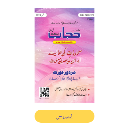
شمارہ پڑھیں