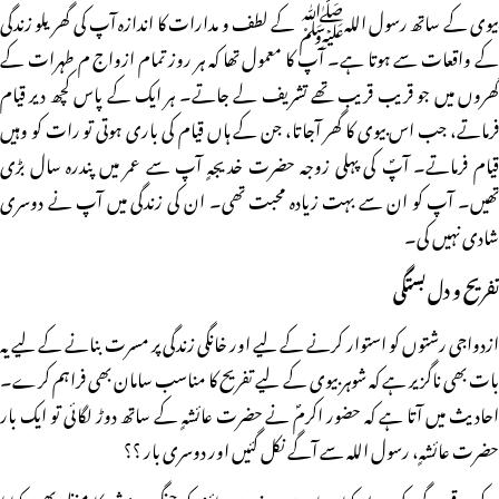
بیوی کے ساتھ رسول اللہﷺ کے لطف و مدارات کا اندازہ آپ کی گھریلو زندگی
کے واقعات سے ہوتا ہے۔ آپ کا معمول تھا کہ ہر روز تمام ازواج م طہرات کے
گھروں میں جو قریب قریب تھے تشریف لے جاتے۔ ہر ایک کے پاس کچھ دیر قیام
فرماتے، جب اس بیوی کا گھر آجاتا، جن کے ہاں قیام کی باری ہوتی تو رات کو وہیں
قیام فرماتے۔ آپؐ کی پہلی زوجہ حضرت خدیجہٍ آپ سے عمر میں پندرہ سال بڑی
تھیں۔ آپ کو ان سے بہت زیادہ محبت تھی۔ ان کی زندگی میں آپ نے دوسری
شادی نہیں کی۔
تفریح و دل بستگی
ازدواجی رشتوں کو استوار کرنے کے لیے اور خانگی زندگی پر مسرت بنانے کے لیے یہ
بات بھی ناگزیر ہے کہ شوہر بیوی کے لیے تفریح کا مناسب سامان بھی فراہم کرے۔
احادیث میں آتا ہے کہ حضور اکرمؐ نے حضرت عائشہٍ کے ساتھ دوڑ لگائی تو ایک بار
حضرت عائشہٍ، رسول اللہ سے آگے نکل گئیں اور دوسری بار ؟؟