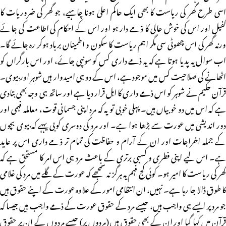
اسی طرح گھر کی ریاست کا بھی ایک حاکم اعلیٰ ہونا چاہیے، جو گھر کی ضروریات کا
کفیل اور اس کی خوش حالی کا ذمے دار ہو اور اس کے احکام کی اطاعت کی جائے
ورنہ گھر کی اس چھوٹی سی مگر اہم ریاست کا سکون و اطمینان برباد ہوکر رہ جائے گا۔
اب سوال یہ پدیا ہوتا ہے کہ یہ ذمے داری کس کو سونپی جائے، اور اس بارگراں کو
اٹھانے کی صلاحیت کس میں موجود ہے، اس کے دو ہی امیدوار ہیں شوہر اور بیوی۔
قرآن حکیم نے شوہر کو اس ذمے داری کا اہل قرار دیا ہے اور ساتھ ہی وجہ بھی بتادی
ہے کہ اس میں دو خوبیاں ہیں۔ پہلی خوبی تو یہ کہ مرد اپنی جسمانی قوت، معاملہ فہمی اور
دور اندیشی میں عورت سے بڑھا ہوا ہے۔ اور مرد کی دوسری کوبی یہہے کہ بیوی بچوں
کے جملہ اخراجات اور ان کے آرام و حفاظت کی تمام تر ذمے داری اس پر عاید
ہے۔ اس لیے اپنی فطری و کسبی برتری کے باعث مرد ہی اس امر کا مستحق ہے کہ
گھر کی ریاست کا امیر ہو۔ کوئی کج فہم یہ ہرگز نہ سمجھے کہ عورت کے گلے میں مرد کی غلامی
کا طوق ڈالا جا رہا ہے۔ نہیں، ان انتظامی امور کے علاوہ عورت کے اپنے حقوق ہیں
جو مرد پر ایسے ہی واجب ہیں، جیسے مرد کے حقوق عورت کے ذمے واجب ہیں جیسا کہ
قرآن میں کہا گیا اور ان کے بھی حقوق ہیں (مردوں پر) جیسے مردوں کے ان پر حقوق