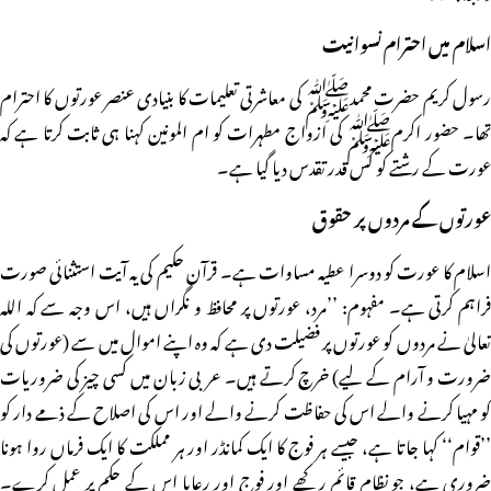
اسلام میں احترام نسوانیت
رسول کریم حضرت محمدﷺ کی معاشرتی تعلیمات کا بنیادی عنصر عورتوں کا احترام
تھا۔ حضور اکرمﷺ کی ازواج مطہرات کو ام المونین کہنا ہی ثابت کرتا ہے کہ
عورت کے رشتے کو کس قدر تقدس دیا گیا ہے۔
عورتوں کے مردوں پر حقوق
اسلام کا عورت کو دوسرا عطیہ مساوات ہے۔ قرآن حکیم کی یہ آیت استثنائی صورت
فراہم کرتی ہے۔ مفہوم: ’’مرد، عورتوں پر محافظ و نگراں ہیں، اس وجہ سے کہ اللہ
تعالیٰ نے مردوں کو عورتوں پر فضیلت دی ہے کہ وہ اپنے اموال میں سے (عورتوں کی
ضرورت و آرام کے لیے) خرچ کرتے ہیں۔ عربی زبان میں کسی چیز کی ضروریات
کو مہیا کرنے والے اس کی حفاظت کرنے والے اور اس کی اصلاح کے ذمے دار کو
’’قوام‘‘ کہا جاتا ہے، جیسے ہر فوج کا ایک کمانڈر اور ہر مملکت کا ایک فرماں روا ہونا
ضروری ہے، جو نظام قائم رکھے اور فوج اور رعایا اس کے حکم پر عمل کرے۔