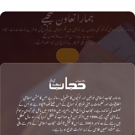
ہمارا تعاون کیجیے
ماہ نامہ حجاب اسلامی گذشتہ کئی دہائیوں سے خواتین میں فکر اسلامی کے فروغ کی خاطر بے لوث خدمات انجام
دے رہا ہے۔ اس ادارے کا تعاون کیجیے
اور دینی و تحریکی لٹریچر کے فروغ میں اپنا حصہ ڈالیے۔
تعاون کیجیے
ماہ نامہ حجاب اسلامی خواتین اور لڑکیوں کا مقبول رسالہ ہے جس کا مشن اسلامی
اخلاقیات اور تعلیمات پر مبنی لٹریچر کو سماج کے اس طبقے تک پہنچانا ہے جو اس کے
نصف کی نمائندہ ہے۔ حجاب کی داغ بیل رام پور میں 1970 میں مائل خیرآبادی مرحومؒ
نے ڈالی تھی، جسے 1996 میں ڈاکٹر ابن فرید صاحبؒ کو منتقل کردیا گیا۔ دو سال تعطل
میں رہنے کے بعد نومبر 2003 سے اس کا نقشِ ثالث ‘حجاب اسلامی’ کے نام سے دہلی
سے شمشاد حسین فلاحی کے زیرِ ادارت شائع ہو رہا ہے۔