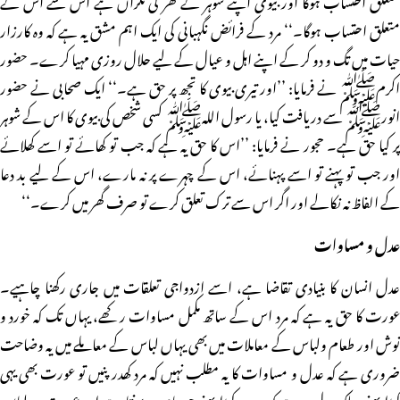
متعلق احتساب ہوگا۔‘‘ مرد کے فرائض نگہبانی کی ایک اہم مشق یہ ہے کہ وہ کارزار
حیات میں تگ و دو کر کے اپنے اہل و عیال کے لیے حلال روزی مہیا کرے۔ حضور
اکرمﷺ نے فرمایا: ’’اور تیری بیوی کا تجھ پر حق ہے۔‘‘ ایک صحابی نے حضور
انورﷺ سے دریافت کیا، یا رسول اللہﷺ کسی شخص کی بیوی کا اس کے شوہر
پر کیا حق ہے۔ حجور نے فرمایا: ’’اس کا حق یہ ہے کہ جب تو کھائے تو اسے کھلائے
اور جب تو پہنے تو اسے پہنائے، اس کے چہرے پر نہ مارے، اس کے لیے بد دعا
کے الفاظ نہ نکالے اور اگر اس سے ترک تعلق کرے تو صرف گھر میں کرے۔‘‘
عدل و مساوات
عدل انسان کا بنیادی تقاضا ہے، اسے ازدواجی تعلقات میں جاری رکھنا چاہیے۔
عورت کا حق یہ ہے کہ مرد اس کے ساتھ مکمل مساوات رکھے، یہاں تک کہ خورد و
نوش اور طعام ولباس کے معاملات میں بھی یہاں لباس کے معاملے میں یہ وضاحت
ضروری ہے کہ عدل و مساوات کا یہ مطلب نہیں کہ مرد کھدر پنیں تو عورت بھی یہی
کپڑا پہنے، بلکہ عدل یہ ہے کہ مرد وہ کپڑا پہنے جو عام مرد پہنتا ہے اور عورت وہ لباس