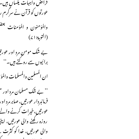
فرائض واجبات یکساں ہیں۔
عورتوں کو قرآن نے سرگرم ر
والمؤمنون و المؤمنات بع
(التوبۃ:۷۱)
بے شک مومن مرد اور عورتیں
برائیوں سے روکتے ہیں۔‘‘
ان المسلمین والمسلمات والمؤ
’’ بے شک مسلمان مرد اور مسل
فرمانبردار عورتیں، صابر مرد
عورتیں،خیرات کرنے والے مر
روزہ رکھنے والی عورتیں، 
والی عورتیں، خدا کو کثرت 