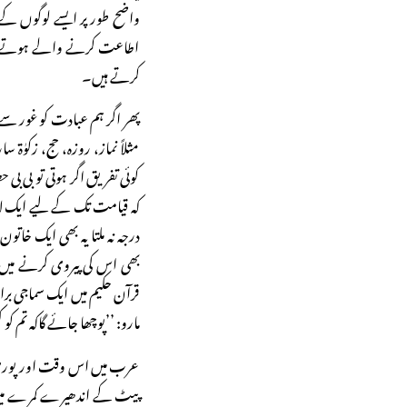
واضح طور پر ایسے لوگوں کے
اطاعت کرنے والے ہوتے ہیں 
کرتے ہیں۔
پھر اگر ہم عبادت کو غور سے 
مثلاً نماز، روزہ، حج، زکوٰ
کوئی تفریق اگر ہوتی تو بی بی ح
کہ قیامت تک کے لیے ایک لا
درجہ نہ ملتا یہ بھی ایک خاتون
بھی اس کی پیروی کرنے میں 
قرآن حکیم میں ایک سماجی ب
مارو: ’’پوچھا جائے گاکہ تم کو کس
عرب میں اس وقت اور پوری دنیا
پیٹ کے اندھیرے کمرے میں س