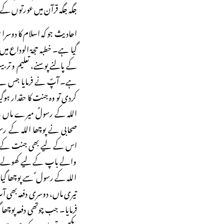
جگہ جگہ قرآن میں عورتوں 
احادیث جو کہ اسلام کا دوسرا س
گیا ہے۔ خطبہ حجۃ الوداع میں
کے پالنے پوسنے، تعلیم و تر
ہے۔ آپؐ نے فرمایا جس نے
کردی تو وہ جنت کا حقدار ہو
اللہ کے رسولؐ میرے ماں 
صحابی نے پوچھا اللہ کے رسو
اس کے لیے بھی جنت کے د
والے باپ کے لیے کھولے جائ
اللہ کے رسول ؐ سے پوچھا گی
تیری ماں، دوسری دفعہ بھی آپ
فرمایا۔ جب چوتھی دفعہ پوچھا
دیکھیں تو ماں جو کہ عور