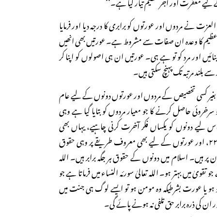
یے مغفرت اور اجر عظیم تیار کیا ہے۔‘‘
لعزت نے مردوں اور عورتوں کو برابری کا درجہ دیا اور فرمایا
 عظیم کا وعدہ ان صفات سے مشروط ہے۔ عورتیں بھی انھیں
 بنائیں اور مرد کو تو ہے ہی۔ عورتیں ان ہی اصولوں کو اپنا کر
سے بلند مرتبہ تک پہنچ سکتی ہیں۔
ت بغیر کسی تخصیص کے مردوں اور عورتوں دونوں کے لیے عام
سرخروئی حاصل کرنے کا جو معیار مردوں کو بتایا گیا ہے وہی
لیے دونوں کو یکساں فکر آخرت کرنی چاہیے، یہاں بھی
دونوں برابر ہیں سورئہ بقرہ: ۲۲۸، اور عورتوں کے لیے بھی معروف طریقے پر وہی حقوق
پر ہیں۔ اسلام میں دونوں کے حقوق ہر جگہ برابر ہیں۔ اللہ
 تقویٰ میں بہتر ہو۔ اللہ تعالیٰ سورئہ النساء میں فرماتا ہے جو
 ہو یا عورت بشرطیکہ وہ مومن ہو تو ایسے لوگ ہی جنت میں
ن کی ذرہ برابر حق تلفی نہ ہونے پائے گی۔