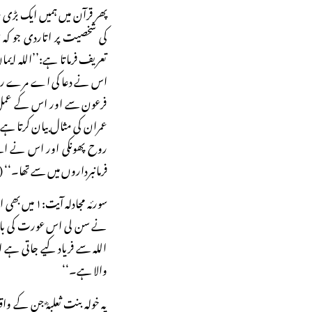
پھر قرآن میں ہمیں ایک بڑی
کی شخصیت پر اتاردی جو کہ
تعریف فرماتا ہے:’’اللہ ایم
اس نے دعا کی اے مرے رب!
فرعون سے اور اس کے عمل س
عمران کی مثال بیان کرتا 
روح پھونکی اور اس نے اپن
فرمانبرداروں میں سے تھا۔‘‘ (التحر
سورئہ مجادلہ
نے سن لی اس عورت کی بات 
اللہ سے فریاد کیے جاتی ہے ا
والا ہے۔‘‘
یہ خولہ بنت ثعلبہؓ جن کے واقع