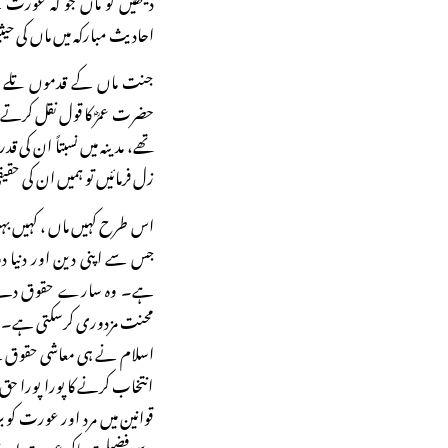
احادیث مبارکہ میں ماں کی ح
جنت ماں کے قدموں تلے ہ
حضرت عمرؓ کا قول نقل کرتے ہ
تھے، مدینہ میں نسبتاً ان کی 
زل فرمائیں تو ہمیں ان کی حق
اس طرح کہیں ماں ، کہیں بہن،
جس سے اپنی دین اور دنیا دون
ہے۔ وہ سارے حقوق دئے گئے 
محنت مزدوری کرسکتی ہے۔ پھر 
اسلام نے ہی معاشی حقوق کے 
انتخاب کرنے کا پورا پورا حق دی
قوانین میں مرد اور عورت کو 
سے فضیلت پاکر عورت اپنے ج