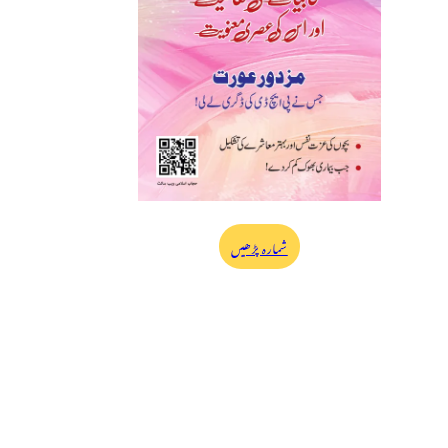
شمارہ پڑھیں