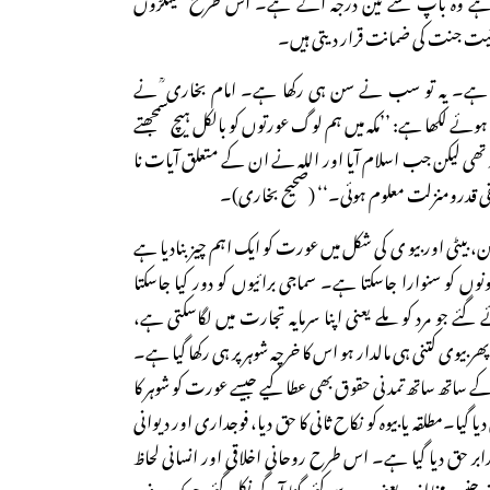
یثیت جنت کی ضمانت قرار دیتی ہیں۔
ے۔ یہ تو سب نے سن ہی رکھا ہے۔ امام بخاری ؒ نے
وئے لکھا ہے: ’’مکہ میں ہم لوگ عورتوں کو بالکل ہیچ سمجھتے
قدر تھی لیکن جب اسلام آیا اور اللہ نے ان کے متعلق آیات نا
یقی قدرومنزلت معلوم ہوئی۔‘‘ (صحیح بخاری)۔
 بیٹی اور بیو ی کی شکل میں عورت کو ایک اہم چیز بنادیا ہے
وں کو سنوارا جاسکتا ہے۔ سماجی برائیوں کو دور کیا جاسکتا
جو مرد کو ملے یعنی اپنا سرمایہ تجارت میں لگاسکتی ہے،
بیوی کتنی ہی مالدار ہو اس کا خرچہ شوہر پر ہی رکھا گیا ہے۔
ساتھ ساتھ تمدنی حقوق بھی عطا کیے جیسے عورت کو شوہر کا
ا گیا۔مطلقہ یا بیوہ کو نکاح ثانی کا حق دیا، فوجداری اور دیوانی
برابر حق دیا گیا ہے۔ اس طرح روحانی اخلاقی اور انسانی لحاظ
نس مخالف یعنی مرد سے کئی گنا آگے نکل گئی جو کہ صرف