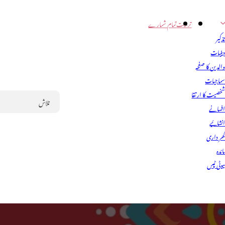
تربیت
تمام شمارے
ذکیر
ینیات
الدین کا صفحہ
ماجیات
خصیت کا ارتقا
فسانے
Search
نشائیے
ھر داری
ائدہ
یوٹی ٹپس