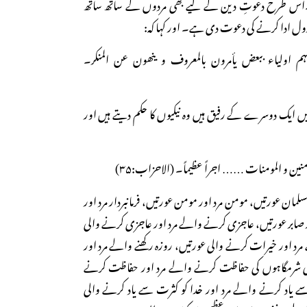
اس طرح دعوتِ دین کے لیے بھی مردوں کے ساتھ ساتھ
ول ادا کرنے کی دعوت دی ہے۔ اور کہا کہ:
ضہم اولیاء ببعض یأمرون بالمعروف و ینھون عن المنکر۔
 ایک دوسرے کے رفیق ہیں وہ نیکیوں کا حکم دیتے ہیں اور
منین و المومنات …… اجراً عظیماً۔ (الاحزاب:۳۵)
مان عورتیں، مومن مرد اور مومن عورتیں، فرمانبردار مرد اور
 اور صابر عورتیں، عاجزی کرنے والے مرد اور عاجزی کرنے والی
د اور خیرات کرنے والی عورتیں، روزہ رکھنے والے مرد اور
اپنی شرمگاہوں کی حفاظت کرنے والے مرد اور حفاظت کرنے
سے یاد کرنے والے مرد اور خدا کو کثرت سے یاد کرنے والی