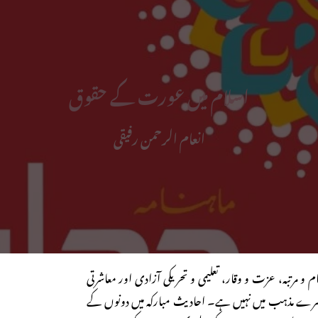
اسلام میں عورت کے حقوق
انعام الرحمن رفیقی
و مرتبہ، عزت و وقار، تعلیمی و تحریکی آزادی اور معاشرتی
سرے مذہب میں نہیں ہے۔ احادیث مبارکہ میں دونوں کے