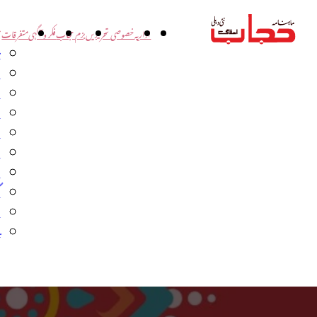
اداریہ
خصوصی تحریریں
بزم حجاب
فکر و آگہی
متفرقات
ت
د
و
س
ش
ا
ا
گ
م
ب