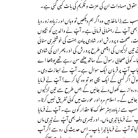
کے حقوق مساوات ان کی عزت و تکریم کی بات کہی گئی ہے۔
ب سے بڑا ماخذ ہیں وہ اگر ہم دیکھیں تو وہاں اور زیادہ زور دیا
 بھی آپؐ نے رہنمائی فرمائی ہے۔ آپؐ نے والدین کو بچیوں
بیت، صحت و پرورش اور شادی بیاہ پر جنت کی خوشخبری سنائی
 تین لڑکیوں کی اچھی طرح پرورش کی اور پھر ان کی شادی
گیا۔ کوئی صحابی رسولؐ کے ساتھ بیٹھے سن رہے تھے پوچھا اے
باپ آپؐ پر قربان ایک سوال ہے۔ آپؐ نے اجازت دی۔
لؐ اگر کسی کے ایک بچی ہو تو وہ کیا کرے؟ آپؐ نے فرمایا
روازے کھول دئے جائیں گے جس طرح سے تین لڑکیوں
یں گے۔ اسلام مرد اور عورت میں کوئی تفریق نہیں کرتا۔
ا سب سے زیادہ بہتر سلوک کا حقدار کون ہے۔ آپؐ نے فرمایا
 ؐ نے فرمایا تیری ماں، اور تیسری دفعہ بھی آپؐ نے تیری ماں
 گیا تو آپؐ نے فرمایا تیرا باپ۔ اس حدیث کی رو سے اگر آپ
ت ہے وہ باپ سے تین درجہ آگے ہے۔ اس طرح سینکڑوں