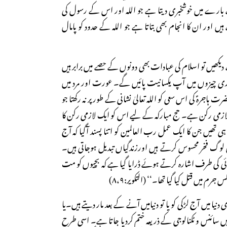
 بارے میں خوشخبری دیتا ہے جو اللہ اور اس کے رسول کی
اور ان کا انجام بھی بتاتا ہے جو اللہ کے حدود کو پامال
دیکھیں تو اسلام کی عبادات بھی دونوں کے حصے میں برابر ہیں
ۃ ساری چیزوں میں آپ یکسانیت پائیں گے۔ عورت اور مرد میں
ضرت ہاجرہؑ کی اس سعی کو اللہ تعالیٰ نشانی کے طور پر نہ رکھتا جو
زمی رکن ہے۔ حج مبارکہ کے لیے اس کو ایک لازمی رکن کا
 ہی تھیں جن کا ایک عمل رب العالمین کو اتنا پسند آگیا کہ آج
لوگ فخر محسوس کرتے ہیں اورزندگیاں تبدیل ہوجاتی ہیں۔
رائی کی طرف اشارہ کرتے ہوئے ڈرایا گیا ہے کہ بچیوں کو مت
 جرم میں قتل کیا گیا تھا۔‘‘ (التکویر:۸،۹)
 میں آج لڑکی کو یا تو دنیامیں آنے کے بعد مار دیتے ہیں۔یا
ائنس و ٹکنالوجی کے ذریعہ ختم کردیا جاتا ہے۔ اسی طرح