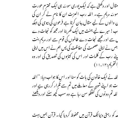
 مثال اور دکھتی ہے کہ ایک پوری سورئہ ہی ایک محترم عورت
 سورئہ مریم ہے۔ اللہ رب العزت ان کا نام لے کر ان کی
ان والوں کے لیے مثال بیان کرتا ہے فرعون کی بیوی کی جبکہ
 میرے لیے جنت میں ایک گھر بنا اور مجھ کو نجات دے
ے اور مجھے نجات دے ظالموں کی قوم سے اور مریم بنت
ہے جس نے اپنی عصمت کی حفاظت کی پس ہم نے اس میں اپنی
ے رب کے کلمات اور اس کی کتابوں کی تصدیق کی اور وہ
یم:۱۱،۱۲)
 آیت:۱ میں بھی اللہ نے ایک خاتون کی بات کو سنا اور اس کا جواب دیا: ’’اللہ
جو اپنے شوہر کے معاملے میں تم سے تکرار کررہی ہے اور
للہ تم دونوں کی گفتگو سن رہا ہے وہ سب کچھ سننے اور دیکھنے
ہ کو رہتی دنیا تک قرآن میں محفوظ کردیا گیا۔ قرآن ہمیں بہت