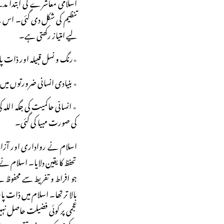
اسلامی معاشرے کی ابتدا مدی
تنظیم کی شکل دی گئی۔ اس سے 
لیے امتیاز رکھتی ہے۔
٭رنگ و نسل قبیلہ اور ذات پات
٭ بنیادی انسانی ضرورتوں میں
٭ انسانی حاکمیت کی جگہ ال
کی صورت مہیا کی گئی۔
اسلام نے رواداری اور آزاد
تحفظ کا یقین دلایا۔ اسلام نے ا
جو افراط و تفریط سے محفوظ
بالا تر تھا۔ اسلام میں ذات پ
عجمی پر کوئی فضیلت حاصل نہیں ا