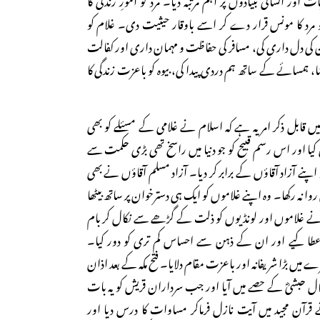
 مرد کا مونس قرار دے کر اسے باوقار حیثیت دی۔ غلام کو
کی دل داری کی، مسافر کی حفاظت و مہمان داری اور کفالت
ا، ہمسائے کے ساتھ ہم دردی پیدا کی، بیوہ کو باعزت زندگی کا
ں قابل ذکر امر یہ ہے کہ اسلام نے غلامی کے مسئلے کو بھی
ا اور اس رسم قبیح کو جو دنیا میں راسخ تھی بڑی حکمت سے
اپنے آزاد آقاؤں کے برابر کر دیا۔ آزاد مسلم آقاؤں نے بھی
ا نہ رکھا۔ وہ اپنے غلاموں کو ایک ہی دسترخوان پر ساتھ بیٹھا
م نے غلاموں اور لونڈیوں کو ذلت کے گڑھے سے نکال کر بام
طا کیے اور ان کے ذہن سے احساس کم تری کو دور کیا۔
 میں بڑا شریفانہ اور باعزت مقام دلایا۔ فتح مکہ کے بعد اذان
 حبشیؓ کے حصے میں آیا اور جب سرداران قریش کو یہ بات
 نے قرآن مجید میں آیت نازل فرماکر مساوات کا درس دیا اور