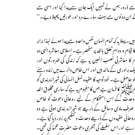
 سے ڈرو، جس نے تمہیں ایک جان سے پیدا کیا اور اسی سے
 ان دونوں سے بہت سارے مرد اور عورتیں پھیلا دیے۔‘‘
 پہلا یہ کہ تمام انسان نفس واحدہ سے پیدا ہوئے لہٰذا برابر
قیام و دوام تعلق باللہ پر منحصر ہے۔ اسلامی معاشرہ انہی دو
 کا معاشرتی نصب العین یہ ہے کہ زندگی کی ضرورتوں اور
ک برادری کے مانند ہیں اور اس خاص دائرے میں زندہ رہنے
 حاصل ہے۔ خود توحید کا عقیدہ نسل انسانی کی شیرازہ بندی کو
مﷺ کا فرمان ہے جس کا مفہوم یہ ہے کہ ساری مخلوق اللہ
کی وحدت کے اس استحکام کے لیے روحانی دعوت کو خاص
صرف مادی وسائل کے ذریعے جو شیرازہ بندی ہوتی ہے وہ
روحانی عقیدوں کے ذریعے وحدت و تنظیم پر زور دیا گیا ہے۔
ے رہے اور اس سلسلے کی آخری دعوت حضرت محمدؐ کی تھی۔