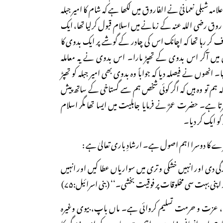
ہ شبلی نعمانیؒ نے الفاروق میں لکھا ہے کہ شام کا امیر جبلہ
ق رضی اللہ عنہ کے زمانے میں اسلام قبول کرلیا تھا، ایک
ف کر رہا تھا کہ اچانک اس کی چادر کے گوشے پر ایک بدوی کا
 میں آکر اس بدوی کے تھپڑ مارا۔ اس بدوی نے یہ معاملہ
انھوں نے فیصلہ دیا کہ جواباً وہ بدوی بھی امیر جبلہ کو تھپڑ
 ہم تو وہ ہیں کہ اگر کوئی شخص ہم سے گستاخی کے ساتھ پیش
رتا ہے۔ حضرت عمرؓ نے فرمایا جاہلیت میں ایسا تھا مگر اسلام
کو ایک کر دیا۔
 کا دوسرا اہم اصول ہے۔ ارشادِ باری تعالیٰ ہے :
رگی دی اور انہیں خشکی و تری میں سواریاں عطا کیں اور انہیں
اپنی بہت سی مخلوقات پر فوقیت بخشی۔‘‘ (بنی اسرائیل:۷۵)
 عزت و حرمت تسلیم کروائی ہے۔ ماں باپ، بیوی وغیرہ
ت اور انسانی بنیادوں پر اہم مرتبہ دیا۔ مرد کو امورِ زندگی کا