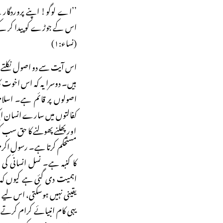
’’اے لوگو! اپنے پروردگار
اس کے جوڑے کو پیدا کر کے
(نساء:۱)
اس آیت سے دو اصول نکلتے ہیں۔
ہیں۔ دوسرا یہ کہ اس اخوت کا 
اصولوں پر قائم ہے۔ اسلام
کفالتوں میں سارے انسان ای
اور پھلنے پھولنے کا حق سب کو
مستحکم کرتا ہے۔ رسولِ اکر
کا کنبہ ہے۔ نسل انسانی 
اہمیت دی گئی ہے کیوں کہ 
یقینی نہیں ہوسکتی، اس لیے 
یہی کام انبیائے کرام کرت