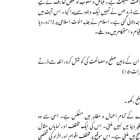
اعث فضیلت ہے۔ قبائل و شعوب تو محض تعارف کے لیے
 ڈرو جس نے تمہیں ایک وجود سے پیدا کیا۔ اس آیت میں
دلائی گئی ہے۔ اسلام نے جذبہ اخوت اسلامی پر بڑا زور دیا
م و استحکام میں مدد ملے۔
ں، ان کے مابین صلح و مصالحت کی کوشش کرو، اللہ سے ڈرتے
ات:۱۵)
لح رکھو۔
ے کے تمام اعمال و مظاہر میں منعکس ہے۔ اسی سے وہ
ر دنیا میں نہیں ملتی۔ اس کی ایک مختلف اور نمایاں مثال
 میں ملتی ہے۔ اس موقع پر مختلف اقوام اور افراد کی شخصی