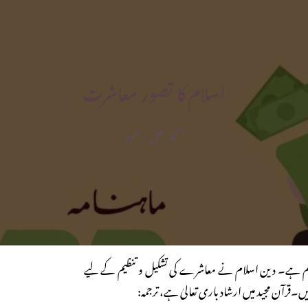
اسلام کا تصور معاشرت
امجد علی رشید
 نام ہے۔ دین اسلام نے معاشرے کی تشکیل و تنظیم کے لیے
۔قرآن مجید میں ارشاد باری تعالیٰ ہے، ترجمہ: