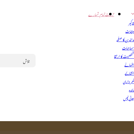
تربیت
تمام شمارے
ذکیر
ینیات
الدین کا صفحہ
ماجیات
خصیت کا ارتقا
فسانے
Search
نشائیے
ھر داری
ائدہ
یوٹی ٹپس