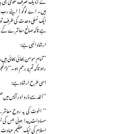
کے نزدیک صرف تقویٰ ہی ب
ہیں۔ اے لوگو! اپنے رب سے
ایک نسلی وحدت کی طرف توجہ 
ہے تاکہ صالح معاشرے کے قیا
ارشاد الٰہی ہے:
’’تمام مومن بھائی بھائی ہی
رہو تاکہ تم پر رحم ہو۔‘‘ (الحجر
اسی طرح ارشاد ہے:
’’اللہ سے ڈرو اور آپس میں ص
‘‘ اخوت کی یہ روح معاشر
مساوات پیدا ہوئی جس کی نظی
اسلام کی ایک عظیم عبادت حج