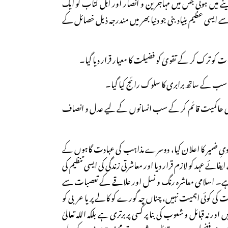
نے میں ہوئی جس میں مہاجرین و انصار اور اہل کتاب کو ایک
ایسی عظیم بنیاد بنی جو دنیا بھر میں مندرجہ ذیل خصائل کے
 کو ترک کر کے تقویٰ کو فضیلت کا معیار قرار دیا گیا۔
 سب کے ساتھ برابری کا سلوک رائج کیا گیا۔
لہ کی حاکمیت قائم کر کے سب انسانوں کے لیے عدل و انصاف
یِ ضمیر کا اعلان کیا، دوسرے مذاہب کی عبادت گاہوں کے
یفائے عہد کو لازم قرار دیا اور معاشرتی زندگی کی ایسی تنظیم کی
 ہے۔ اسلامی معاشرہ رنگ و نسل اور علاقے کے تعصبات سے
ات کی کوئی اہمیت نہیں، چناں چہ گورے کو کالے پر یا عربی کو
ور نہ قبائل و شعوب کی بنا پر کسی پر برتری ہے بلکہ اللہ تعالیٰ