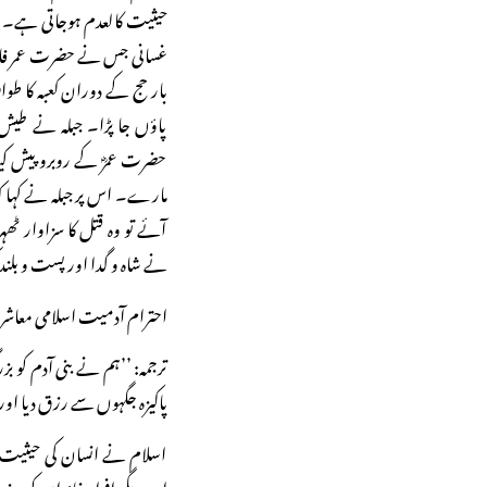
حیثیت کالعدم ہوجاتی ہے۔ علام
غسانی جس نے حضرت عمر فارو
بار حج کے دوران کعبہ کا طوا
پاؤں جا پڑا۔ جبلہ نے طیش
حضرت عمرؓ کے روبرو پیش کیا۔ 
مارے۔ اس پر جبلہ نے کہا کہ
آئے تو وہ قتل کا سزاوار ٹھہ
نے شاہ و گدا اور پست و بلند 
احترام آدمیت اسلامی معاشرے
ترجمہ: ’’ہم نے بنی آدم کو بز
پاکیزہ جگہوں سے رزق دیا اور 
اسلام نے انسان کی حیثیت،
اور دیگر افراد خاندان کو جذبا