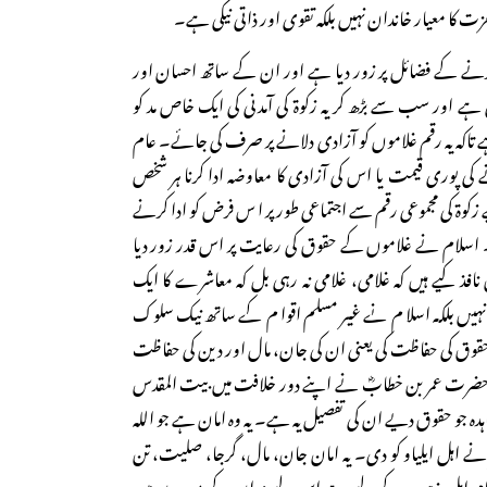
ت کا معیار خاندان نہیں بلکہ تقوی اور ذاتی نیکی ہے۔
رنے کے فضائل پر زور دیا ہے اور ان کے ساتھ احسان اور
ہے اور سب سے بڑھ کر یہ زکوۃ کی آمدنی کی ایک خاص مد کو
 تاکہ یہ رقم غلاموں کو آزادی دلانے پر صرف کی جائے۔ عام
ے کی پوری قیمت یا اس کی آزادی کا معاوضہ ادا کرنا ہر شخص
کوۃ کی مجموعی رقم سے اجتماعی طور پر ا س فرض کو ادا کرنے
 اسلام نے غلاموں کے حقوق کی رعایت پر اس قدر زور دیا
نافذ کیے ہیں کہ غلامی، غلامی نہ رہی بل کہ معاشرے کا ایک
 نہیں بلکہ اسلام نے غیر مسلم اقوام کے ساتھ نیک سلوک
حقوق کی حفاظت کی یعنی ان کی جان، مال اور دین کی حفاظت
ر حضرت عمر بن خطابؓ نے اپنے دور خلافت میں بیت المقدس
دہ جو حقوق دیے ان کی تفصیل یہ ہے۔ یہ وہ امان ہے جو اللہ
 نے اہل ایلیاو کو دی۔ یہ امان جان، مال، گرجا، صلیت، تن
ام اہل مذہب کے لیے ہے اس لیے نہ ان کے معبدوں میں