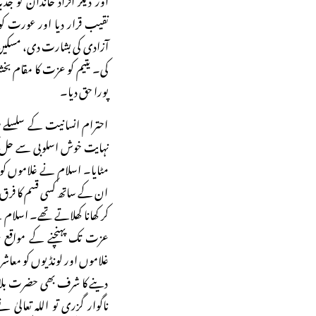
نقیب قرار دیا اور عورت کو
آزادی کی بشارت دی، مسکین 
کی۔ یتیم کو عزت کا مقام بخش
پورا حق دیا۔
احترام انسانیت کے سلسلے می
نہایت خوش اسلوبی سے حل کی
مٹایا۔ اسلام نے غلاموں کو 
ان کے ساتھ کسی قسم کا فرق رو
کر کھانا کھلاتے تھے۔ اسلا
عزت تک پہنچنے کے مواقع ع
غلاموں اور لونڈیوں کو معاشرے
دینے کا شرف بھی حضرت بلال
ناگوار گزری تو اللہ تعالیٰ