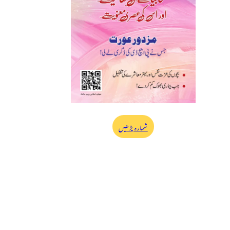
شمارہ پڑھیں