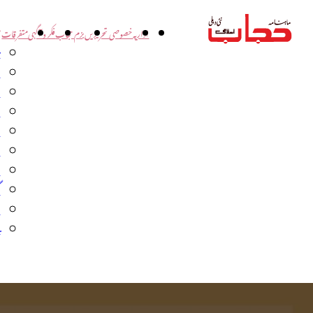
اداریہ
خصوصی تحریریں
بزم حجاب
فکر و آگہی
متفرقات
ت
د
و
س
ش
ا
ا
گ
م
ب