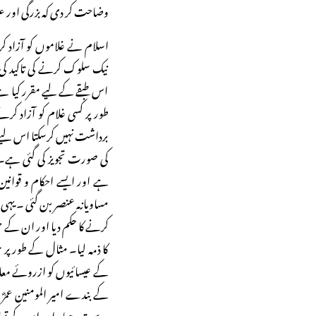
وضاحت کر دی کہ بزرگی اور عز
اسلام نے غلاموں کو آزاد ک
نیک سلوک کرنے کی تاکید کی 
اس طبقے کے لیے مقرر کیا ہے
طور پر کسی غلام کو آزاد کرن
برداشت نہیں کرسکتا اس لیے ز
کی صورت تجویز کی گئی ہے۔
ہے اور ایسے احکام و قوانین 
مساویانہ عنصر بن گئی۔ یہی
کرنے کا حکم دیا اور ان کے 
کا ذمہ لیا۔ مثال کے طور پ
کے عیسائیوں کو ازروئے معاہ
کے بندے امیر المومنین عمرؓ
درست، بیمار اور ان کے تم