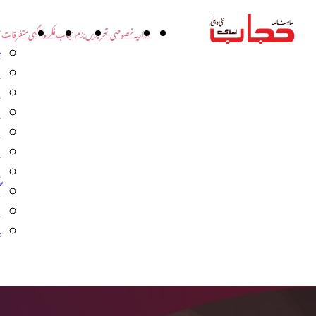
اداریہ
خصوصی تحریریں
بزم حجاب
فکر و آگہی
متفرقات
ت
د
و
س
ش
ا
ا
گ
م
ب