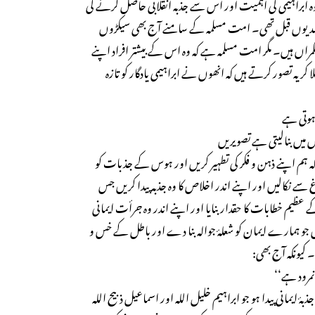
ہ ابراہیمی کی اہمیت اور اس سے جذبہ انقلابی حاصل کرنے کی
یوں قبل تھی۔ امت مسلمہ کے سامنے آج بھی سیکڑوں
 حکمراں ہیں۔ مگر امت مسلمہ ہے کہ وہ اس کے بیشتر افراد اپنے
ر یہ تصور کرتے ہیں کہ انھوں نے ابراہیمی یادگار کو تازہ
 ہوتی ہے
ں بنالیتی ہے تصویریں
ہے کہ ہم اپنے ذہن و فکر کی تطہیر کریں اور ہوس کے جذبات کو
 سے نکالیں اور اپنے اندر اخلاص کا وہ جذبہ پیدا کریں جس
ظیم خطابات کا حقدار بنایا اور اپنے اندر وہ جرأت ایمانی
یں جو ہمارے ایمان کو شعلۂ جوالہ بنا دے اور باطل کے خس و
کیونکہ آج بھی:
مرود ہے‘‘
ٔ ایمانی پیدا ہو جو ابراہیم خلیل اللہ اور اسماعیل ذبیح اللہ