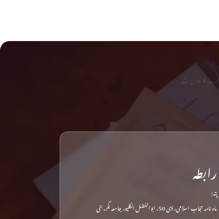
رے کا تعاون کیجیے
رابطہ
پتہ:
ماہ نامہ حجاب اسلامی، ڈی 50، ابوالفضل انکلیو، جامعہ نگر، نئی