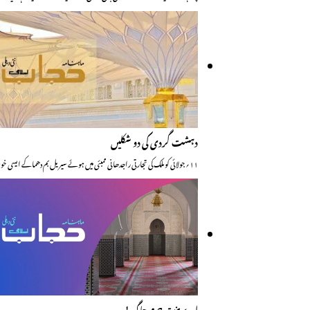
دہشت گردی کی دو شکلیں
۱۱؍جولائی کو ملک کی تجارتی راجدھانی ممبئی میں ہوئے سیریل بم دھماکے ایسی خوفناک اور بدبختانہ حرکت ہیں جس کی…
اے بنت حرم جاگ!