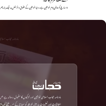
۸؍مارچ کو عالمی یومِ خواتین ہے۔ دنیا خواتین کے حقوق و فرائض پر ایک بار پھر فائیو اسٹار کلچر میں…
ماہ نامہ حجاب اسلا
ماہ نامہ حجاب اسلامی خواتین اور لڑکیوں کا مقبول رسالہ ہے جس
اخلاقیات اور تعلیمات پر مبنی لٹریچر کو سماج کے اس طبقے تک پ