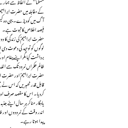
مسلماً‘‘ کے الفاظ سے ہمارے
کے مقابلہ میں حضرت ابراہیمؑ کے
آگ میں کود پڑے۔ یہی وہ ک
فیصد اخلاص کا ثبوت ہے۔
حضرت ابراہیمؑ کی زندگی کا دو
لوگوں کو توحید کی دعوت دی او
برداشت کیا مگر اپنے پیغام 
ظالم حکمراں نمرود تک سے ال
حضرت ابراہیمؑ اور حضرت اسما
قابل قدر ٹھہریں کہ اس نے حج
کردیا۔ اس کا مقصد صرف اور
یادگار مناکر ہر سال اپنے جذب
اندر وقت کے نمرودوں اور ظال
پیدا ہوتا رہے۔