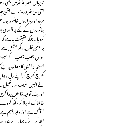
جی ہاں عصر حاضرمیں بھی اسو
اتنی ہی ضرورت ہے جتنی صد
نمرود اور ہزاروں ظالم و جابر
جانوروں کے گلے پر چھری چلا ک
کردیا۔ جبکہ حقیقت یہ ہے کہ
براہیمی نظر پیدا مگر مشکل سے
ہوس چھپ چھپ کے سینوں می
اسوئہ ابراہیمی کا مطالبہ یہ 
کھرچ کھرچ کر اپنے دل و دماغ
نے انہیں حنیف اور خلیل کے ع
اور جذبہ توحید خالص پیدا کر
خاشاک کو جلا کر راکھ کردے۔ 
’’آگ ہے اولاد ابراہیم ہے ن
اللہ کرے کہ ہمارے اندر وہ جذبہ