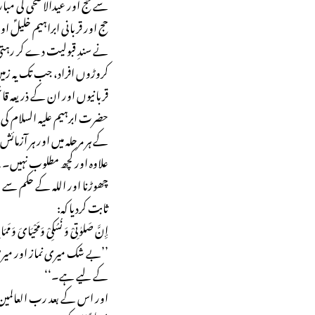
سے حج اور عیدالاضحی کی مبار
حج اور قربانی ابراہیم خلیلؑ او
نے سندِ قبولیت دے کر رہتی 
کروڑوں افراد، جب تک یہ زمی
قربانیوں اور ان کے ذریعہ قائ
حضرت ابرہیم علیہ السلام کی 
کے ہر مرحلہ میں اور ہر آزما
علاوہ اور کچھ مطلوب نہیں۔ بیٹ
چھوڑنا اور اللہ کے حکم سے خا
ثابت کردیا کہ:
إِنَّ صَلوٰتِیْ وَ نُسُکِیْ وَمَحْیَایَ وَمَمَا
’’بے شک میری نماز اور میری ق
کے لیے ہے۔‘‘
اور اس کے بعد رب العالمین ن