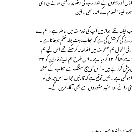
ماؤں اور بہنوں کے اندر رب کی رضا پر راضی ہونے کی وہی
 علیہا السلام کے اندر تھی۔ آمین
 اب ایک نئے انداز میں آپ کی خدمت میں حاضر ہے۔ ہم نے
ر کرنے کی کوشش کی ہے کہ حجاب بہت جلد ختم ہوجاتا ہے۔
ور فی الحال ہم صفحات میں اضافہ نہ کرسکتے تھے اس لیے ہم
نے اس کے فونٹ سائز کو ۱۴ سے گھٹا کر ۱۳ کردیا ہے۔ اس طرح ہم اپنے قارئین کو ۳۳
فی پیش کررہے ہیں۔ اس نئی پیج سیٹنگ سے حجاب کے صفحہ
دا ہوگئی ہے۔ ہمیں توقع ہے کہ قارئین حجاب اس تبدیلی کو
قیمتی رائے اور مفید مشوروں سے بھی آگاہ کریں گے۔
یہ انکشاف اس وقت ہوا جب ادارے…