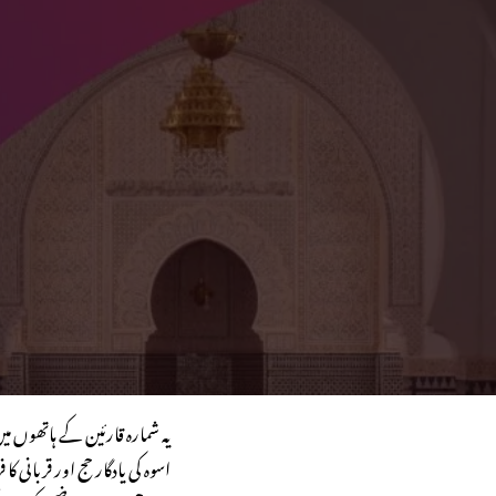
یہ شمارہ قارئین کے ہاتھوں م
اسوہ کی یادگار حج اور قربان