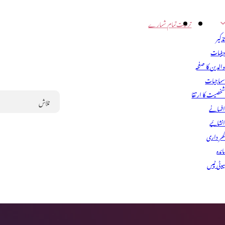
تربیت
تمام شمارے
ذکیر
ینیات
الدین کا صفحہ
ماجیات
خصیت کا ارتقا
فسانے
Search
نشائیے
ھر داری
ائدہ
یوٹی ٹپس