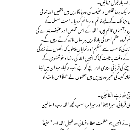
ک باد قبول فرمائیں۔
ر ایک بندۂ مخلص و حنیف کی وہ یادگاریں ہیں جنھیں اللہ تعالیٰ
دنیا تک کے لیے قائم اور دائم کردیا۔ امت مسلمہ کے
ن و آسمان قائم ہیں، اللہ کے اس مخلص اور حنیف بندے کی
م کردہ عظم اسوہ کی یاد گاریں ہر سال تازہ کرتے رہیں گے۔
زندگی کا سب سے عظیم اور نمایاں پہلو یہ کہ انھوں نے زندگی
ئش کے وقت یہ ثابت کیا کہ انہیں اللہ کی رضا و خوشنودی کے
ے کی قربانی، بیوی اور بچے کو بے آب و گیاہ میدان میں تنہا
نہ کعبہ کی تعمیر وہ چیزیں ہیں جنھوں نے عملاً اس بات کو
تِیْ لِلّٰہِ رَبِّ الْعَالَمِیْنَ۔
ربانی، میرا جینا اور میرا مرنا سب کچھ اللہ رب العالمین
ے انہیں جو عظمت عطاء فرمائی وہ خلیل اللہ اور ’’حنیفاً