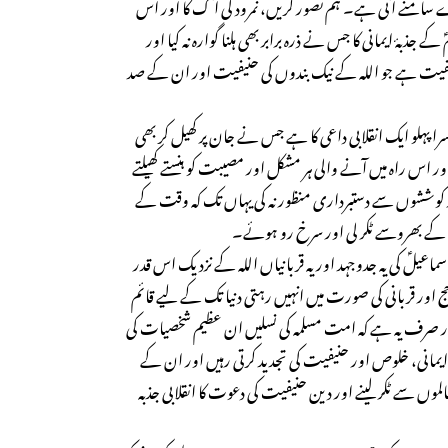
 سامنے آتی ہے۔ ہم تصور کریں، نمرود کی آگ کا اور اس
 جذبۂ ایمانی کا جس نے ذرہ برابر بھی ہلنا گوارہ نہ کیا اور
یفیت ہے جو اللہ کے نیک بندوں کی حنیفیت اور ان کے صد
سرا پہلو ایک انقلابی داعی کا ہے جس نے جان پر کھیل کر بھی
ر اس راہ میں آنے والی ہر مشکل اور مصیبت کو ہنستے کھیلتے
اور کوششوں سے دستبرداری منظور نہ کی یہاں تک کہ وقت کے
لہ کے بھروسے ٹکر لی اور سرخ رو ہوئے۔
عیلؑ کی یہ جدوجہد اور یہ قربانیاں اللہ کے نزدیک اس قدر
 اور قربانی کی صورت میں انہیں رہتی دنیا تک کے لیے قائم
 صرف یہ ہے کہ امت مسلمہ کی نسلیں ان عظیم شخصیات کی
ہ ایمانی، خلوص اور حنیفیت کی تجدید کرتی رہیں اور ان کے
موں سے ٹکر لینے اور دین حنیفیت کی دعوت کا انقلابی جذبہ