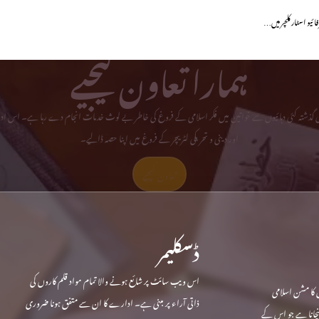
ہمارا تعاون کیجیے
می گذشتہ کئی دہائیوں سے خواتین میں فکر اسلامی کے فروغ کی خاطر بے لوث خدمات انجام دے رہا ہے۔ اس ادا
اور دینی و تحریکی لٹریچر کے فروغ میں اپنا حصہ ڈالیے۔
تعاون کیجیے
ڈسکلیمر
اس ویب سائٹ پر شائع ہونے والا تمام مواد قلم کاروں کی
 کا مشن اسلامی
ذاتی آراء پر مبنی ہے۔ ادارے کا ان سے متفق ہونا ضروری
ہنچانا ہے جو اس کے