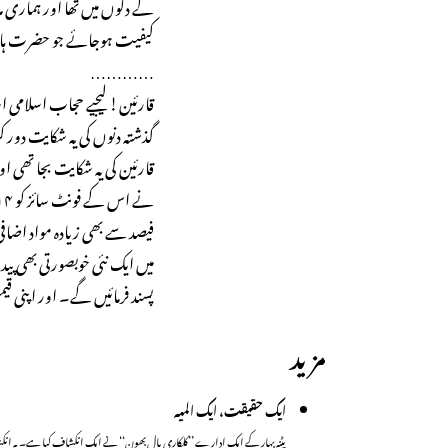
کے دلوں میں تھا اور ہماری 
کیفیت ہوجائے جو حضرت ہاجرہ
…………
قارئین! لیجیے حجاب اسلامی
گذشتہ دنوں کی یہ شکایت دو
قارئین کی یہ شکایت بجا تھی ا
فیصد سے بھی زیادہ مواد اضا
میں ایک نئی خوبصورتی بھی پی
پسند فرمائیں گے۔ اور اپنی 
مزید
ایک حقیقت، ایک المیہ
پٹنہ بہار کے ایک ادارے ’’کلکاری بال بھون‘‘ نے ایک انکشاف کیا ہے۔ 