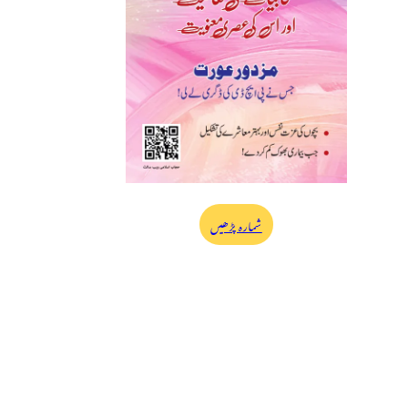
شمارہ پڑھیں