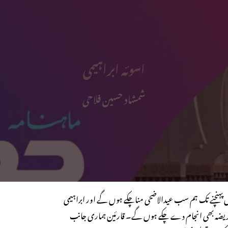
اسوئہ ابراہیمی
شمشاد حسین فلاحی
یں پہنچنے تک ہم سب عیدالاضحی مناچکے ہوں گے اور ابراہیمی
ی کا فریضہ بھی انجام دے چکے ہوں گے۔ قارئین ہماری جانب