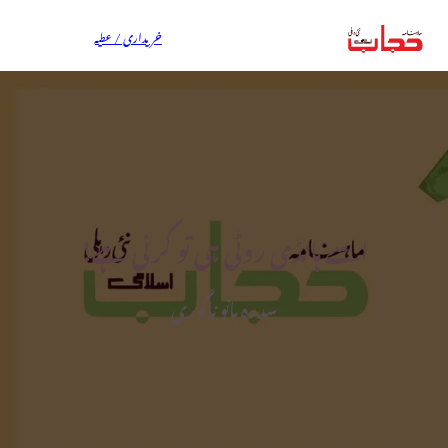
خریداری / عطیہ
اسے ہانڈی روٹی ہی تو کرنی ہے!
سدرہ بانو ناگوری