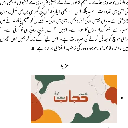
پر یکساں توجہ دی جائے۔ تعلیم لڑکوں کے لیے جتنی ضروری ہے لڑکیوں کو بھی اس
کی اتنی ہی ضرورت ہے۔ بلکہ اس سے بھی زیادہ کہ ان کی گود ہی میں نئی نسل پروان
چڑھتی ہے۔ ماں جیسی ہوگی اولاد بھی ویسی ہی ہوگی۔ لڑکیوں کو تعلیم یافتہ بنانے میں
سب سے اہم کردار ماؤں کا ہوتا ہے۔ انہیں ’’اسے ہانڈی روٹی ہی تو کرنی ہے۔‘‘
والی سوچ کو تبدیل کرنے کی ضرورت ہے۔ اس لیے آگے بڑھ کر ہمیں اپنی بچیوں
میں عائشہ و فاطمہ اور موجودہ دور کی زینب الغزالی جو بنانا ہے۔lll
مزید