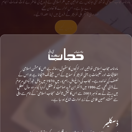
ماہ نامہ حجاب اسلامی گذشتہ کئی دہائیوں سے خواتین میں فکر اسلامی کے فروغ کی خاطر بے لوث خدمات انجام
دے رہا ہے۔ اس ادارے کا تعاون کیجیے
اور دینی و تحریکی لٹریچر کے فروغ میں اپنا حصہ ڈالیے۔
تعاون کیجیے
ماہ نامہ حجاب اسلامی خواتین اور لڑکیوں کا مقبول رسالہ ہے جس کا مشن اسلامی
اخلاقیات اور تعلیمات پر مبنی لٹریچر کو سماج کے اس طبقے تک پہنچانا ہے جو اس کے
نصف کی نمائندہ ہے۔ حجاب کی داغ بیل رام پور میں 1970 میں مائل خیرآبادی مرحومؒ
نے ڈالی تھی، جسے 1996 میں ڈاکٹر ابن فرید صاحبؒ کو منتقل کردیا گیا۔ دو سال تعطل
میں رہنے کے بعد نومبر 2003 سے اس کا نقشِ ثالث ‘حجاب اسلامی’ کے نام سے دہلی
سے شمشاد حسین فلاحی کے زیرِ ادارت شائع ہو رہا ہے۔
ڈسکلیمر
اس ویب سائٹ پر شائع ہونے والا تمام مواد قلم کاروں کی ذاتی آراء پر مبنی ہے۔