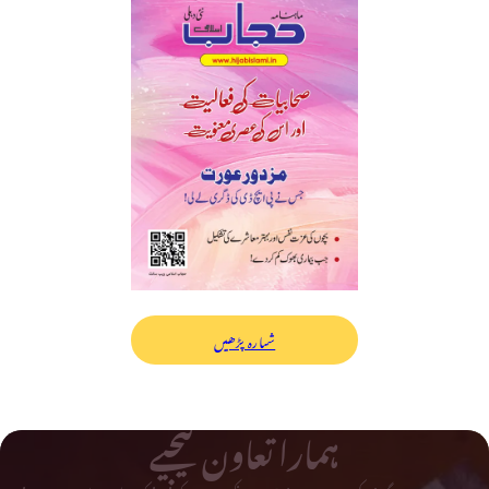
شمارہ پڑھیں
ہمارا تعاون کیجیے