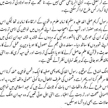
سے کر سکتی ہے۔ لڑکی اگر پڑھی لکھی نہیں ہے، ناسمجھ ہے تو وہ اولاد کی تربیت میں
اپنا کردار کس طرح ادا کرسکتی ہے۔
رسول کریم صلی اللہ علیہ وسلم کا زمانہ علوم و فنون کے ارتقاء کا زمانہ نہ تھا لیکن اس
کے باوجود حضورؐ اور آپ کے اصحاب نے اپنے گھروں میں خواتین کی ایسی تربیت
کی کہ ان کی عورتیں اتنی باشعور ہوگئیں کہ مردوں کے شانہ بہ شانہ میدان زندگی میں
اپنے شوہروں کا ساتھ دیا۔ معاملہ دینی فہم کے حصول کا ہو یا دین پر عمل کرنے کا،
حدیث و قرآن کا علم حاصل کرنے کا ہو یا جنگ کی تربیت اور فن سپہ گری کا، وہ اتنی
پختہ فکر ہو جاتی ہے کہ ہر جگہ نمایاں نظر آنے لگتی ہے۔
جنگ خندق کے موقع پر رسول اللہؐ کی پھوپھی صفیہ کا ایک دشمن فوجی پر حملہ کرنا اس
کا سر قلم کرنا اور پھر اسے دشمنوں کی طرف اچھال دینا کوئی معمولی واقعہ نہیں۔ یہ اور
اس طرح کے دیگر واقعات اس بات کو ثابت کرتے ہیں کہ عہد اسلامی میں خواتین
جسمانی صحت اور تربیت کے اعتبار سے اتنی اہل ہوتی تھیں کہ وہ میدان جنگ کے
حالات سے بھی نبرد آزما ہوسکیں۔