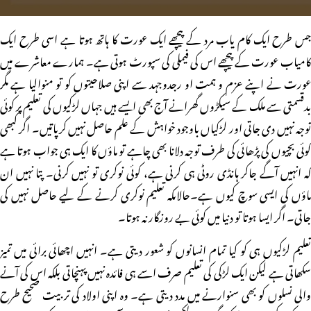
جس طرح ایک کام یاب مرد کے پیچھے ایک عورت کا ہاتھ ہوتا ہے اسی طرح ایک
کامیاب عورت کے پیچھے اس کی فیملی کی سپورٹ ہوتی ہے۔ ہمارے معاشرے میں
عورت نے اپنے عزم و ہمت او رجدوجہد سے اپنی صلاحیتوں کو تو منوالیا ہے مگر
بدقسمتی سے ملک کے سیکڑوں گھرانے آج بھی ایسے ہیں جہاں لڑکیوں کی تعلیم پر کوئی
توجہ نہیں دی جاتی اور لڑکیاں باوجود خواہش کے علم حاصل نہیں کرپاتیں۔ اگر کبھی
کوئی بچیوں کی پڑھائی کی طرف توجہ دلانا بھی چاہے تو ماؤں کا ایک ہی جواب ہوتا ہے
کہ انہیں آگے جاکر ہانڈی روٹی ہی کرنی ہے، کوئی نوکری تو نہیں کرنی۔ پتا نہیں ان
ماؤں کی ایسی سوچ کیوں ہے۔حالاںکہ تعلیم نوکری کرنے کے لیے حاصل نہیں کی
جاتی۔ اگر ایسا ہوتا تو دنیا میں کوئی بے روزگار نہ ہوتا۔
تعلیم لڑکیوں ہی کو کیا تمام انسانوں کو شعور دیتی ہے۔ انہیں اچھائی برائی میں تمیز
سکھاتی ہے لیکن ایک لڑکی کی تعلیم صرف اسے ہی فائدہ نہیں پہنچاتی بلکہ اس کی آنے
والی نسلوں کو بھی سنوارنے میں مدد دیتی ہے۔ وہ اپنی اولاد کی تربیت صحیح طرح