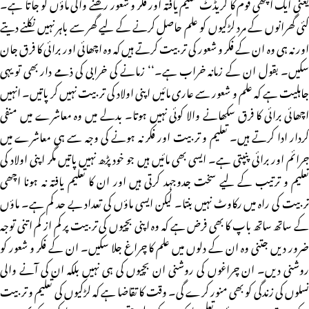
یعنی ایک اچھی قوم کا کریڈٹ تعلیم یافتہ اور فکر و شعور رکھنے والی ماؤں کو جاتا ہے۔
کئی گھرانوں کے مرد لڑکیوں کو علم حاصل کرنے کے لیے گھر سے باہر نہیں نکلنے دیتے
اور نہ ہی وہ ان کے فکر و شعور کی تربیت کرتے ہیں کہ وہ اچھائی اور برائی کا فرق جان
سکیں۔ بقول ان کے زمانہ خراب ہے۔‘‘ زمانے کی خرابی کی ذمے دار بھی تو یہی
جاہلیت ہے کہ علم و شعور سے عاری مائیں اپنی اولاد کی تربیت نہیں کر پاتیں۔ انہیں
اچھائی برائی کا فرق سکھانے والا کوئی نہیں ہوتا۔ بدلے میں وہ معاشرے میں منفی
کردار ادا کرتے ہیں۔ تعلیم و تربیت اور فکر نہ ہونے کی وجہ سے ہی معاشرے میں
جرائم اور برائی پنپتی ہے۔ ایسی بھی مائیں ہیں جو خود پڑھ نہیں پاتیں مگر اپنی اولاد کی
تعلیم و ترتیب کے لیے سخت جدوجہد کرتی ہیں اور ان کا تعلیم یافتہ نہ ہونا اچھی
تربیت کی راہ میں رکاوٹ نہیں بنتا۔ لیکن ایسی ماؤں کی تعداد بے حد کم ہے۔ ماؤں
کے ساتھ ساتھ باپ کا بھی فرض ہے کہ وہ اپنی بچیوں کی تربیت پر کم از کم اتنی توجہ
ضرور دیں جتنی وہ ان کے دلوں میں علم کا چراغ جلا سکیں۔ ان کے فکر و شعور کو
روشنی دیں۔ ان چراغوں کی روشنی ان بچیوں کی ہی نہیں بلکہ ان کی آنے والی
نسلوں کی زندگی کو بھی منور کرے گی۔ وقت کا تقاضا ہے کہ لڑکیوں کی تعلیم و تربیت