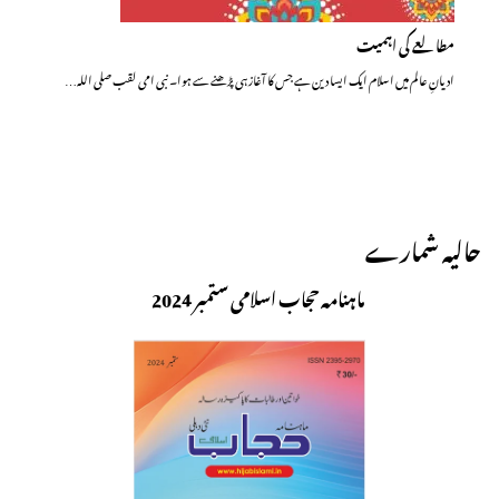
مطالعے کی اہمیت
ادیانِ عالم میں اسلام ایک ایسا دین ہے جس کا آغاز ہی پڑھنے سے ہوا۔ نبی امی لقب صلی اللہ…
حالیہ شمارے
ماہنامہ حجاب اسلامی ستمبر 2024