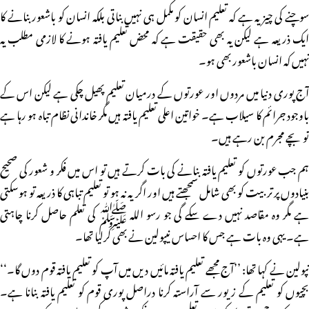
سوچنے کی چیز یہ ہے کہ تعلیم انسان کو مکمل ہی نہیں بناتی بلکہ انسان کو باشعور بنانے کا
ایک ذریعہ ہے لیکن یہ بھی حقیقت ہے کہ محض تعلیم یافتہ ہونے کا لازمی مطلب یہ
نہیں کہ انسان باشعور بھی ہو۔
آج پوری دنیا میں مردوں اور عورتوں کے درمیان تعلیم پھیل چکی ہے لیکن اس کے
باوجود جرائم کا سیلاب ہے۔ خواتین اعلی تعلیم یافتہ ہیں مگر خاندانی نظام تباہ ہو رہا ہے
تو بچے مجرم بن رہے ہیں۔
ہم جب عورتوں کو تعلیم یافتہ بنانے کی بات کرتے ہیں تو اس میں فکر و شعور کی صحیح
بنیادوں پر تربیت کو بھی شامل سمجھتے ہیں اور اگر یہ نہ ہو تو تعلیم تباہی کا ذریعہ تو ہوسکتی
ہے مگر وہ مقاصد نہیں دے سکے گی جو رسو اللہ ﷺ کی تعلم حاصل کرنا چاہتی
ہے۔ یہی وہ بات ہے جس کا احساس نیپولین نے بھی کرلیا تھا۔
نپولین نے کہا تھا: ’’آج مجھے تعلیم یافتہ مائیں دیں میں آپ کو تعلیم یافتہ قوم دوں گا۔‘‘
بچیوں کو تعلیم کے زیور سے آراستہ کرنا دراصل پوری قوم کو تعلیم یافتہ بنانا ہے۔