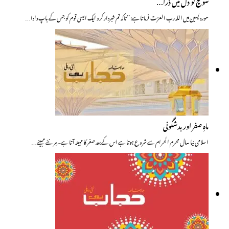
سوچ تو دل میں ذرا…
سورہ یٰسین میں اللہ رب العزت فرماتا ہے: ’’تاکہ تم خبردار کرو ایک ایسی قوم کو جس کے باپ دادا…
ماہِ صفر اور بدشگونی
اسلامی نیا سال محرم الحرام سے شروع ہوتا ہے اس کے بعد صفر کا مہینہ آتا ہے۔ ہر نئے مہینے…