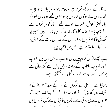
ہ غار کے اندر کچھ قبریں ہیں جن میں بوسیدہ ہڈیاں پڑی ہیں۔
تھا۔ اس کے دونوں کناروں پر دوستون تھے جو چٹان کھود کر
ر بازنطینی نقوش ابھرے ہوئے تھے۔ غار کو ہر طرف سے
 چھپایا ہوا تھا۔ محکمۂ آثار قدیمہ کو اس بارے میں مطلع کیا
۱ء میں اس کی کھدائی کا کام شروع ہوا۔ اس کے بعد اس بات کے قرائن و
صحاب کہف کا مقام ہے۔ ان میں اہم یہ ہیں:
قع ہے جیسے قرآن کریم میں بیان ہوا ہے۔ یعنی اس میں دھوپ
لوع اور غروب آفتاب کے وقت دائیں بائیں سے گزر جاتی ہے
ہے جس کے ذریعہ ہوا اور روشنی اندر پہنچتی ہے۔
کر فرمایا ہے کہ بستی کے لوگوں نے غار کے اوپر مسجد بنانے کا
ٹھیک اوپر کھدائی کرنے اور ملبہ ہٹانے کے بعدایک مسجد برآمد
تھروں سے بنی ہوئی ہے۔ ماہرین کا خیال ہے کہ یہ شروع میں
معبد تھا، خلیفہ عبدالملک بن مروان کے زمانے میں اسے مسجد