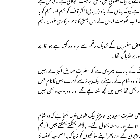
ہے کیونکہ یہاں کے بدّو (دیہاتی) اکثر قاف کو جیم اور میم کو با
چہ اب حکومت اردن نے اس بستی کا نام سرکاری طور پر رقیم
بعض مفسرین کے نزدیک رقیم سے مراد وہ کتبہ ہے جو غار پر
ر لگایا گیا تھا۔
تؓ کے بارے میںمروی ہے کہ حضرت صدیق اکبرؓ نے انہیں
جا تو وہ شام کے راستے پر ایک پہاڑ سے گزرے جس کا نام جبل
 بھی تھا جس میں کچھ ڈھانچے تھے اور وہ بوسیدہ بھی نہیں
ی حضرت سعید بن عامرؓ کا ایک طویل قصہ لکھا ہے کہ وہ شام
ئے اور راستہ بھول گئے۔ بالآخر بھٹکتے بھٹکتے جبل الرقیم
 پہچان گئے اور پھر اپنے ساتھیوں کو بتایا کہ یہ اصحاب کہف کا