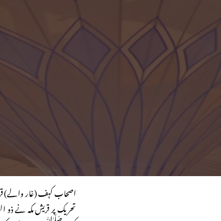
اصحاب کہف (غار والے) قر
تحریک پر قریش مکہ نے ذو 