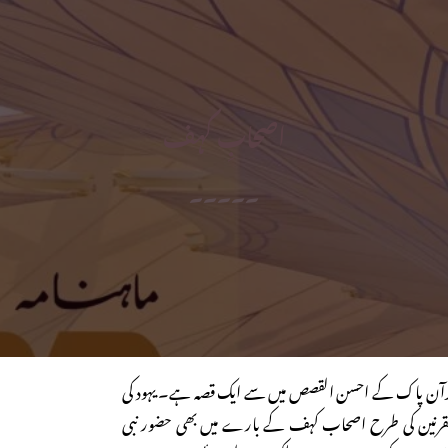
اصحابِ کہف
۔۔۔۔۔
آن پاک کے احسن القصص میں سے ایک قصہ ہے۔ یہود کی
القرنین کی طرح اصحاب کہف کے بارے میں بھی حضور نبی