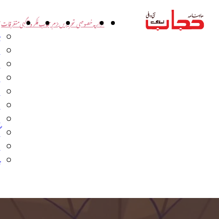
اداریہ
خصوصی تحریریں
بزم حجاب
فکر و آگہی
متفرقات
ت
د
و
س
ش
ا
ا
گ
م
ب