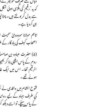
کہ یہ ’رقیم‘کی بگڑی ہوئی شکل 
سے بدل کر بولتے ہیں۔ چنان
ہی کردیا ہے۔
تاہم مولانا مودودیؒ سمیت 
اصحاب کہف کی یاد گار کے طور پ
(۵) حضرت عبادہ بن صام
روم کے پاس ایلچی بنا کر بھی
الرقیم تھا۔ اس میں ایک غار
ہوئے تھے۔
فتوح الشام میں واقدی نے بھ
کی طرف جہاد کے لیے روانہ ہو
کے پاس پہنچے، تو اسے دیکھ کر