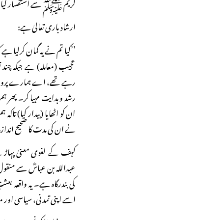
کریم ﷺ سے استفسار کیا ت
ارشاد باری تعالیٰ ہے:
’’کیا تم نے یہ گمان کرلیا ہے
عجیب (معاملہ) ہے جبکہ چند ن
رہے تھے، اے ہمارے پروردگ
رشد و ہدایت مہیا کر۔ پھر ہم
ان کو اٹھایا (بیدار کیا) تا
نے ان کی مدت کا صحیح اندازہ
کہف کے لغوی معنیٰ پہاڑ 
عبداللہ بن عباسؓ سے منقول 
کی بندرگاہ ہے۔ یہ واقعہ بع
اسے اپنی تمدنی، سیاسی اور معاش