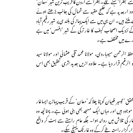
 ’بطرا‘ کہنے لگے۔ بطرا سے اردن کا قریب ترین شہر ’معان‘
اربعہ یہ ہے کہ خلیج عقبہ سے شمال کی جانب بڑھتے ہوئے
تے ہیں۔ ان ہی میں سے ایک پہاڑ کی بلند ی پر شہر رقیم آباد
کے نزدیک اصحاب کہف کا غار ترکی کے شہر ’افسس‘ میں ہے
 بارے میں مختلف ہے۔
ا حفظ الرحمن سیوہاروی، مولانا محمد تقی عثمانی اور مولانا سید
الرقیم قرار دیا ہے۔ علاوہ ازیں جدید اثری تحقیق بھی اس
حقق ’ تیسیر ظبیان کو پتا چلا کہ ’معان‘ کے قریب پہاڑ پر ایساغار
وجود ہیں اور وہاں ایک مسجد بھی بنی ہوئی ہے۔ چنانچہ وہ
ار کی تلاش میں روانہ ہوا۔ جگہ عام راستے سے ہٹ کر واقع
شوار گزار راستہ طے کرکے وہ غار تک پہنچ سکے۔