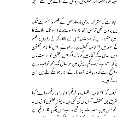
کا کہنا ہے کہ مشرک رومی بادشاہ جس کے ظلم و ستم سے تنگ
آکر اصحاب کہف نے غار میں پناہ لی تھی’ٹراجن‘ تھا جو ۹۸ء سے ۱۱۷ء تک علاقے کا
ں مشہور ہے کہ وہ بت پرستی سے انکار کرنے والوں پر ظلم
کے عہد میں اصحاب کہف بیدار ہوئے، اس کا نام محققین
چویں صدی کے آغاز میں گزرا۔ اگر اس تحقیق کو درست مان
ے کہ اصحاب کہف کم و بیش تین سو سال تک محو خواب رہے
 واضح رہے کہ دریافت شدہ غار کے اندر جو سکے ملے ہیں، ان
ے کے ہیں۔
 کہف کو ’اصحاب الکہف والرقیم‘ (غار اور رقیم والے) کہا
ح میں مختلف آرا بیان کی گئی ہیں۔ بیشتر محققین کا خیال یہ
 تھا جس میں یہ حضرات آباد تھے۔ اب جس جگہ یہ غار واقع ہے
اصلے پر ایک چھوٹی سی بستی ’رجیب‘ کہلاتی ہے۔ قیاس ہے