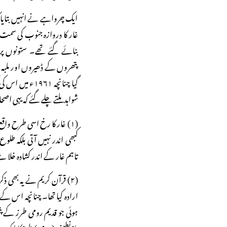
ایک چرواہے نے انہیں بتایا ک
غار کا دروازہ جنوب کی سمت 
بنائے گئے تھے۔ ستونوں پ
پتھروں کے ڈھیروں اور ملبہ نے
گیا چنانچہ ۹۶۱
شواہد ملتے چلے گئے کہ یہی ا
(۱) غار کا رخ اسی طرح وا
کبھی اندر نہیں آتی بلکہ ط
تاہم غار کے اندر کشادہ خلا 
(۲) قرآن کریم نے یہ بھی ذ
ارادہ کیا تھا۔ چنانچہ اس کے 
ہوئی جو قدیم رومی طرز کے پ
بازنطینی (رومی) طرزکا ایک 