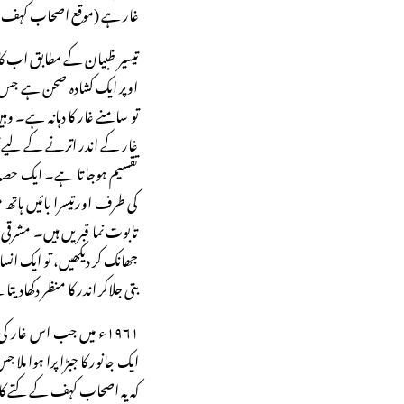
غار ہے (موقع اصحاب کہف از
تیسیر ظبیان کے مطابق اب کا
اوپر ایک کشادہ صحن ہے جس 
تو سامنے غار کا دہانہ ہے۔ 
غار کے اندر اترنے کے لیے تق
تقسیم ہوجاتا ہے۔ ایک حصہ 
کی طرف اورتیسرا بائیں ہات
تابوت نما قبریں ہیں۔ مشرقی
جھانک کر دیکھیں، تو ایک انسان
بتی جلاکر اندر کا منظر دکھادیت
۱۹۶۱ء میں جب اس غار کی
ایک جانور کا جبڑا پرا ہوا مل
کہ یہ اصحاب کہف کے کتے کا 