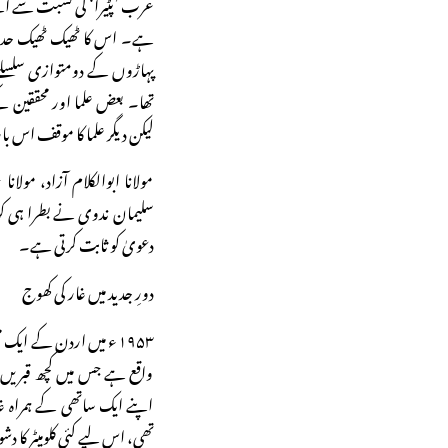
عرب ’پٹیرا‘ کی نسبت سے اسے
ہے۔ اس کا ٹھیک ٹھیک حدود 
پہاڑوں کے دومتوازی سلسلے مل
تھا۔ بعض علما اور محققین 
لیکن دیگر علما کا موقف اس
مولانا ابوالکلام آزاد، مولان
سلیمان ندوی نے بطرا ہی کو 
دعویٰ کو ثابت کرتی ہے۔
دورِ جدید میں غار کی کھوج
۱۹۵۳ء میں اردن کے ایک م
واقع ہے جس میں کچھ قبریں م
اپنے ایک ساتھی کے ہمراہ غ
تھی، اس لیے کئی کلومیٹر کا د