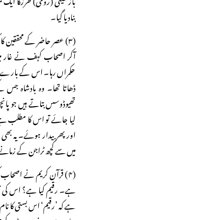
بنادیا گیا۔
(۳) عصر حاضر کے محققین 
حکمراں رہا۔ اس کے بارے می
ڈھاتا تھا۔ وہ بادشاہ جس 
تھیوڈوسس بتاتے ہیں جو پان
لیا جائے تو اس کا مطلب ہ
اور پھر بیدار ہوئے۔ یہ بھی
میں سے کچھ ٹراجن کے زمان
(۴) قرآن کریم نے اصحاب
ہے۔ رقیم کیا ہے؟ اس کی تشری
ہے کہ ’رقیم‘ اس بستی کا نام
وہاں سے صرف سو میٹر کے ف