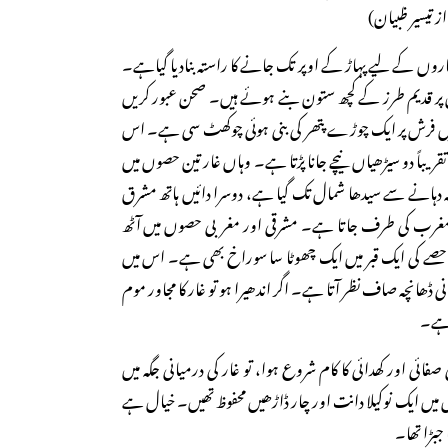
 تیسیر ظبیان)
روں کے لیے پہاڑ کے اوپر تک جانے کا راستہ بنادیا گیاہے۔
پر قدیم طرز کے کچھ ستون بنے ہوئے ہیں۔ صحن عبور کریں
وہیں فرش پر ایک چوڑے پتھر کی بنی ہوئی چوکھٹ سی ہے۔ اس
ریباً دو سیڑھیاں نیچے جانا پڑتا ہے۔ وہاں غار تین حصوں میں
دہانے سے سیدھا شمال تک گیا ہے، دوسرا دائیں ہاتھ مشرق
ھ مغرب کی طرف جاتا ہے۔ مشرقی اور مغربی حصوں میں آٹھ
 حصے کی ایک قبر میں ایک چھوٹا سا سوراخ بھی ہے۔ اس میں
ی ڈھانچہ صاف نظر آتا ہے۔ اگر اندھیرا ہو تو غار کا مجاور موم
ا ہے۔
 صفائی اور کھدائی کا کام شروع ہوا، تو غار کی درمیانی جگہ میں
ا جس میں ایک نوکیلا دانت اور چار ڈاڑھیں محفوظ تھیں۔ خیال ہے
جبڑا تھا۔