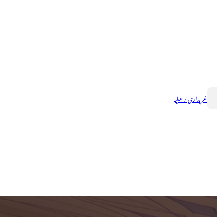
خریداری / عطیہ