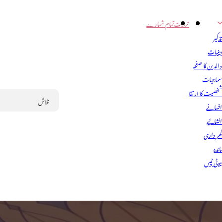
تربیت
تمام شمارے
ذکیر
ینیات
الدین کا صفحہ
ماجیات
خصیت کا ارتقا
فسانے
Search
نشائیے
ھر داری
ائدہ
یوٹی ٹپس