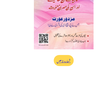
شمارہ پڑھیں