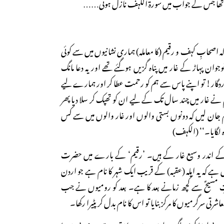
ھا جس کے جواب میں سورۃ الکہف نازل ہوئی……
 کہ اصحابِ کہف و رقیم (کا معاملہ) ہماری نشانیوں میں سے کوئی
وجوان پہاڑ کے غار میں پناہ گزیں ہوگئے تھے اور یہ دعا مانگ
ار! تو اپنے پاس سے ہم کو رحمت عطا کر اور ہمارے لیے
 نے غار میں چند سال تک کے لیے ان کو تھپک کر سلا دیا پھر
کہ ہم جان لیں کہ دونوں بستی والوں اور غار والوں میں سے کس
 لگایا۔‘‘ (الکہف)
کے اندر وسیع غار کے ہیں۔ ’رقیم‘ کے بارے میں حضرت
ہے کہ یہ ایلہ (عقبہ) کے قریب ایک شہر کا نام ہے جو اردن
ثتِ مسیحؑ سے کچھ زمانے بعد کا ہے۔ بعد کو رومیوں نے جب
رتی سرگرمیوں کا مرکز بنایا تو اس کا نام بدل کر پٹیرا رکھا۔