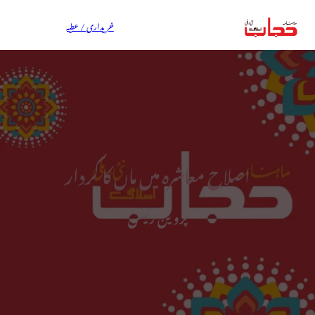
خریداری / عطیہ
اصلاح معاشرہ میں ماں کا کردار
پروین رئیس