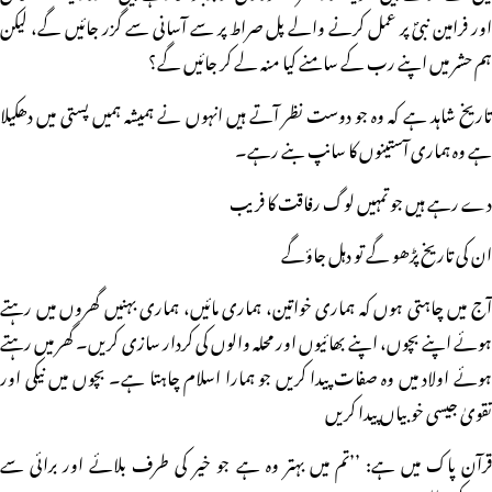
اور فرامین نبیؐ پر عمل کرنے والے پل صراط پر سے آسانی سے گزر جائیں گے، لیکن
ہم حشر میں اپنے رب کے سامنے کیا منہ لے کر جائیں گے؟
تاریخ شاہد ہے کہ وہ جو دوست نظر آتے ہیں انہوں نے ہمیشہ ہمیں پستی میں دھکیلا
ہے وہ ہماری آستینوں کا سانپ بنے رہے۔
دے رہے ہیں جو تمہیں لوگ رفاقت کا فریب
ان کی تاریخ پڑھو گے تو دہل جاؤگے
آج میں چاہتی ہوں کہ ہماری خواتین، ہماری مائیں، ہماری بہنیں گھروں میں رہتے
ہوئے اپنے بچوں، اپنے بھائیوں اور محلہ والوں کی کردار سازی کریں۔ گھر میں رہتے
ہوئے اولاد میں وہ صفات پیدا کریں جو ہمارا اسلام چاہتا ہے۔ بچوں میں نیکی اور
تقویٰ جیسی خوبیاں پیدا کریں
قرآن پاک میں ہے: ’’تم میں بہتر وہ ہے جو خیر کی طرف بلائے اور برائی سے