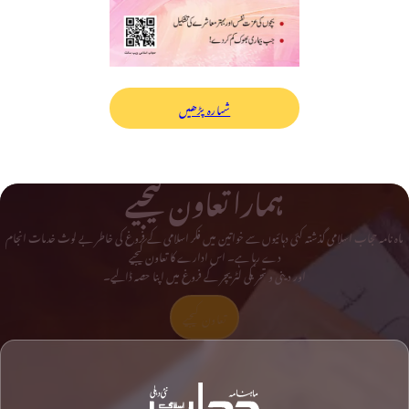
شمارہ پڑھیں
ہمارا تعاون کیجیے
ماہ نامہ حجاب اسلامی گذشتہ کئی دہائیوں سے خواتین میں فکر اسلامی کے فروغ کی خاطر بے لوث خدمات انجام
دے رہا ہے۔ اس ادارے کا تعاون کیجیے
اور دینی و تحریکی لٹریچر کے فروغ میں اپنا حصہ ڈالیے۔
تعاون کیجیے