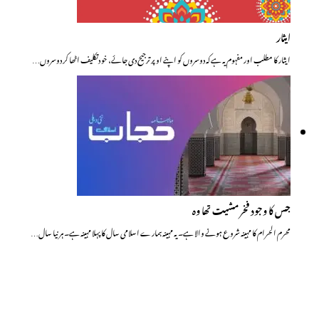
ایثار
ایثار کا مطلب اور مفہوم یہ ہے کہ دوسروں کو اپنے اوپر ترجیح دی جائے، خو دتکلیف اٹھا کر دوسروں…
جس کا وجود فخر مشیت تھا وہ
محرم الحرام کا مہینہ شروع ہونے والا ہے۔ یہ مہینہ ہمارے اسلامی سال کا پہلا مہینہ ہے۔ ہر نیا سال…