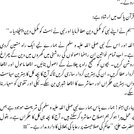
روکے۔‘‘
قرآن پاک میں ارشاد ہے:
’’ہم نے اپنے نبی کو مکمل دین عطا فرمایا اور نبی نے امت کو مکمل دین پہنچادیا۔‘‘
اللہ اور اس کے نبی صلی اللہ علیہ و سلم نے ہمارے لیے ایک راہ متعین کردی
ہے۔ اب تمام خواتین ان رہنما اصولوں کی روشنی میں گھروں میں دین کے چراغ
روشن کریں۔ بچوں کو صحیح راہ پر چلانے کے اصول بتائیں۔ اچھا ماحول اور اچھا
کردار عطا کریں۔ ان کی بہترین کردار سازی کریں تاکہ آج کا بچہ کل کا بہترین سیاست
داں، بہترین حکمراں اور معاشرے کا اچھا شہری بن سکے۔ نیکی اور تقویٰ کو معیار بنا
سکے۔
پیاری بہنو! ہمارے پاس ہمارے نبی صلی اللہ علیہ و سلم کی شریعت موجود ہے جس
پر عمل پیرا ہوکر ہم اصلاح معاشرہ کرسکتے ہیں۔ آج کا بچہ ہی کل کا حکمراں ہے۔ بقول
حضرت علیؓ: ’’حاکم کی صلاحیت پر رعایا کی بھلائی کا دارو مدار ہے۔‘‘lll