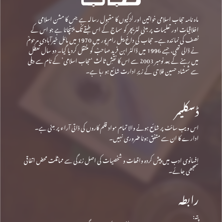
ماہ نامہ حجاب اسلامی خواتین اور لڑکیوں کا مقبول رسالہ ہے جس کا مشن اسلامی
اخلاقیات اور تعلیمات پر مبنی لٹریچر کو سماج کے اس طبقے تک پہنچانا ہے جو اس کے
نصف کی نمائندہ ہے۔ حجاب کی داغ بیل رام پور میں 1970 میں مائل خیرآبادی مرحومؒ
نے ڈالی تھی، جسے 1996 میں ڈاکٹر ابن فرید صاحبؒ کو منتقل کردیا گیا۔ دو سال تعطل
میں رہنے کے بعد نومبر 2003 سے اس کا نقشِ ثالث ‘حجاب اسلامی’ کے نام سے دہلی
سے شمشاد حسین فلاحی کے زیرِ ادارت شائع ہو رہا ہے۔
ڈسکلیمر
اس ویب سائٹ پر شائع ہونے والا تمام مواد قلم کاروں کی ذاتی آراء پر مبنی ہے۔
ادارے کا ان سے متفق ہونا ضروری نہیں۔
افسانوی ادب میں پیش کردہ واقعات و شخصیات کی اصل زندگی سے مماثلت محض اتفاقی
سمجھی جائے۔
رابطہ
پتہ: