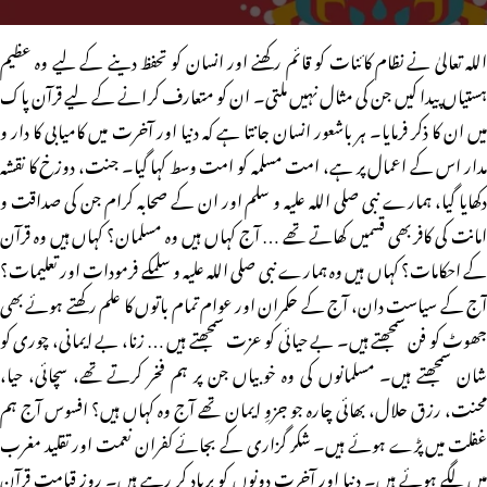
اللہ تعالیٰ نے نظام کائنات کو قائم رکھنے اور انسان کو تحفظ دینے کے لیے وہ عظیم
ہستیاں پیدا کیں جن کی مثال نہیں ملتی۔ ان کو متعارف کرانے کے لیے قرآن پاک
میں ان کا ذکر فرمایا۔ ہر باشعور انسان جانتا ہے کہ دنیا اور آخرت میں کامیابی کا دار و
مدار اس کے اعمال پر ہے، امت مسلمہ کو امت وسط کہا گیا۔ جنت، دوزخ کا نقشہ
دکھایا گیا، ہمارے نبی صلی اللہ علیہ و سلم اور ان کے صحابہ کرام جن کی صداقت و
امانت کی کافر بھی قسمیں کھاتے تھے … آج کہاں ہیں وہ مسلمان؟ کہاں ہیں وہ قرآن
کے احکامات؟ کہاں ہیں وہ ہمارے نبی صلی اللہ علیہ و سلمکے فرمودات اور تعلیمات؟
آج کے سیاست دان، آج کے حکمران اور عوام تمام باتوں کا علم رکھتے ہوئے بھی
جھوٹ کو فن سمجھتے ہیں۔ بے حیائی کو عزت سمجھتے ہیں … زنا، بے ایمانی، چوری کو
شان سمجھتے ہیں۔ مسلمانوں کی وہ خوبیاں جن پر ہم فخر کرتے تھے، سچائی، حیا،
محنت، رزق حلال، بھائی چارہ جو جزوِ ایمان تھے آج وہ کہاں ہیں؟ افسوس آج ہم
غفلت میں پڑے ہوئے ہیں۔ شکر گزاری کے بجائے کفران نعمت اور تقلید مغرب
میں لگے ہوئے ہیں۔ دنیا اور آخرت دونوں کو برباد کر رہے ہیں۔ روز قیامت قرآن