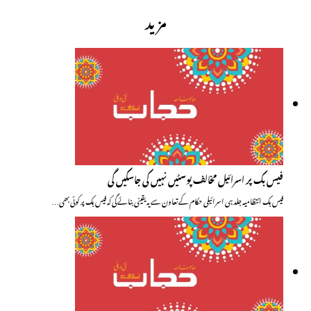
مزید
فیس بک پر اسرائیل مخالف پوسٹیں نہیں کی جاسکیں گی
فیس بک انتظامیہ جلد ہی اسرائیلی حکام کے تعاون سے یہ یقینی بنائے گی کہ فیس بک پر کوئی بھی…