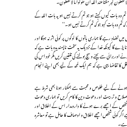
لا تفعلون کبر مقتاعند اللہ ان تقولوا ما لا تفعلون۔
م وہ بات کیوں کہتے ہو جو تم کرتے نہیں ہو یہ بات اللہ کے
ہ تم وہ بات کہو جو کہ تم کرتے نہیں ہو۔‘‘
ضاد رہے گا ہماری باتوں کا لوگوں پر کوئی اثر نہ ہوگا اور
ا پڑے گا کیونکہ خدا کے نزدیک یہ سخت ناپسندیدہ بات ہے کہ
نے اور برائی سے بچنے و سچ بولنے کی تلقین کریں مگر خود اس کی
 کا تقاضا یہی ہے کہ ہم ایک لمحہ کے لیے بھی اپنے انجام
ٓمد ہونے کے لیے خلوص و محبت سے ہمکنار ہونا بھی شرط ہے
لاح و تربیت اور دعوت دین کا کام کریں تو ہماری دعوت
 شخص کے اچھے برے ہونے کا دارومدار اس کے اخلاق اور
ے اگر کوئی شخص اچھے اخلاق و اوصاف کا حامل ہے تو معاشرہ
ا ہے۔