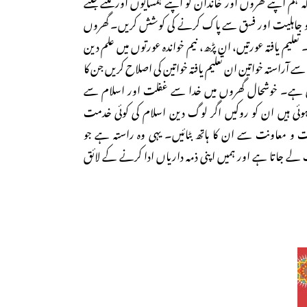
م اپنے گھروں اور خاندان کو اپنے ہمسایوں اور ملنے جلنے
 جاہلیت اور فسق سے پاک کرنے کی کوشش کریں۔ گھروں
تعلیم یافتہ عورتیں، ان پڑھ، نیم خواندہ عورتوں میں علم دین
ے آراستہ خواتین ان تعلیم یافتہ خواتین کی اصلاح کریں جن کا
یں ہے۔ خوشحال گھروں میں خدا سے غفلت اور اسلام سے
 ہوئی ہیں ان کو روکیں اگر لوگ دین اسلام کی کوئی خدمت
ت و معاونت سے ان کا ہاتھ بٹائیں۔ یہی وہ راستہ ہے جو
ے جاتا ہے اور ہمیں اپنی ذمہ داریاں ادا کرنے کے لائق