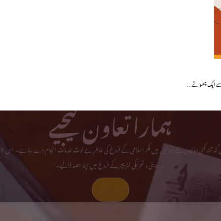
غرض سے ایک چھوٹے…
ہمارا تعاون کیجیے
می گذشتہ کئی دہائیوں سے خواتین میں فکر اسلامی کے فروغ کی خاطر بے لوث خدمات انجام دے رہا ہے۔ اس ادا
اور دینی و تحریکی لٹریچر کے فروغ میں اپنا حصہ ڈالیے۔
تعاون کیجیے