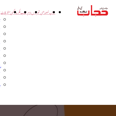
اداریہ
خصوصی تحریریں
بزم حجاب
فکر و آگہی
متفرقات
ت
د
و
س
ش
ا
ا
گ
م
ب