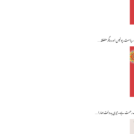
 ریاست، پولیس اور دیگر متعلقہ…
عث رحمت ہے۔ تیری بدولت ہمارا…