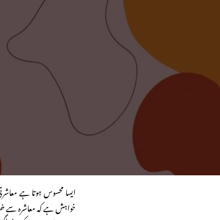
ایسا محسوس ہوتا ہے معاشرت
خواہش ہے کہ معاشرہ سے خرا