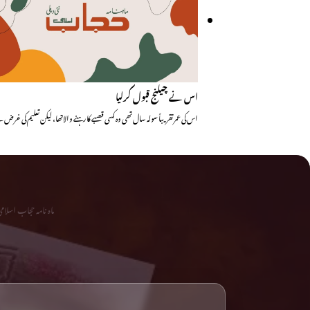
اس نے چیلنج قبول کرلیا
اس کی عمر تقریباً سولہ سال تھی وہ کسی قصبے کا رہنے والاتھا، لیکن تعلیم کی 
ماہ نامہ حجاب اسلا