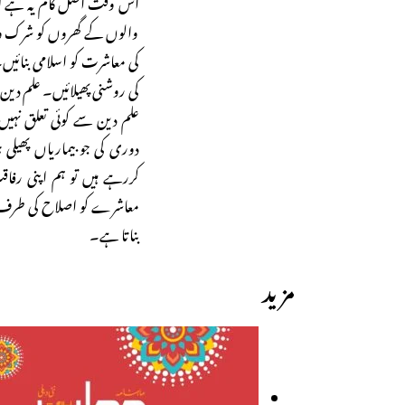
اس وقت اصل کام یہ ہے کہ ہ
والوں کے گھروں کو شرک و
کی معاشرت کو اسلامی بنائیں۔ 
کی روشنی پھیلائیں۔ علم دین س
علم دین سے کوئی تعلق نہ
دوری کی جو بیماریاں پھیلی
کررہے ہیں تو ہم اپنی رفاق
معاشرے کو اصلاح کی طرف ل
بناتا ہے۔
مزید