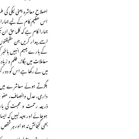
اصلاح معاشرہ یعنی نیکی کی ط
اس عظیم کام کے لیے ہمارا ان
ہمارا کام ہے کہ کلمۂ حق ان
اسے بیدار کریں جن حقیقتو
کے بارے میںہم انہیں باخبر
معاملات میں بگاڑ، ظلم و زیا
میں لے رکھا ہے اس کو دور 
بگڑتے ہوئے معاشرے میں ہم
داری، عدل وانصاف، عفو و 
ذریعہ رحمت و محبت کی با
ہوجائے اور بعید نہیں کہ ایسا 
بھی گنجائش نہ ہو اور ہر ش