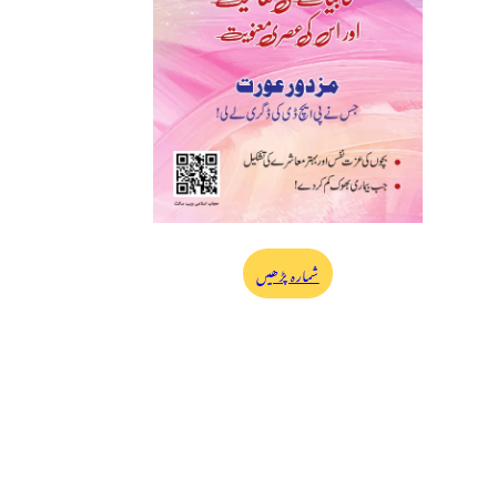
شمارہ پڑھیں