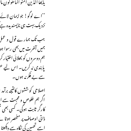
یایھا الذین آمنو الماتقولون ما
’’اے لوگو! جو ایمان لائے ت
نزدیک بہت ہی ناپسندیدہ ہے ک
جب تک ہمارے قول و عمل میں ت
ہمیں آخرت میں بھی رسوا ہون
ہم دوسروں کو بھلائی اختیار کر
پابندی نہ کریں۔ اس لیے عقل
سے بے فکر نہ ہوں۔
اصلاحی کوششوں کانتیجہ برا
اگر ہم خلوص و محبت سے اص
کارگر ثابت ہوگی۔ کسی بھی
ذاتی اوصاف پر منحصر ہوتا ہ
اسے تحسین کی نگاہ سے دیکھت