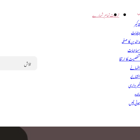
تربیت
تمام شمارے
ذکیر
ینیات
الدین کا صفحہ
ماجیات
خصیت کا ارتقا
فسانے
Search
نشائیے
ھر داری
ائدہ
یوٹی ٹپس