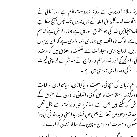
رف بلانا اوربرائی سے روکنا زبردست کام ہے اللہ تعالیٰ نے
تخاب کیا۔ کلمۂ حق اللہ کے جن بندوں تک نہیں پہنچ سکا ہے
 تک پہنچائیں خدا کی جو مخلوق سورہی ہے ہمارا فرض ہے کہ ہم
ں سے لوگ ناواقف ہیں ہماری ذمہ داری ہے کہ ان چیزوں
 کریں، خدا بیزاری، عبادات سے غفلت، اخلاق میں گراوٹ،
دتی، اونچ نیچ اور غلط رسم و رواج نے معاشرے کو اپنی لپیٹ
کرنے کی ذمہ داری ہماری ہی ہے۔
 زبان کی سچائی، عفت و پاکبازی، دیانتداری و امانت
درگذر، استقامت و حق گوئی، انسانی برادری کے حقوق کے
رش کرسکتے ہیں جس سے معاشرہ خیر و برکت سے جل تھل
معاشرہ وجود میں آجائے جس میں فساد، بدامنی و بداخلاقی کی ذرا
خص سکون و مسرت اور امن و چین کے ساتھ زندگی گزارے۔