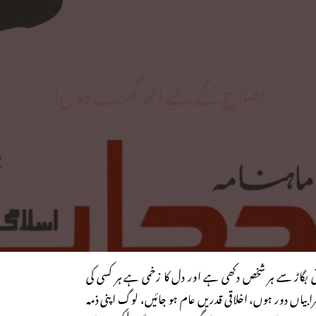
اصلاح کے لیے اٹھ کھڑے ہوں!
نکہت فتح فلاحی
ی بگاڑ سے ہر شخص دکھی ہے اور دل کا زخمی ہے ہر کسی کی
بیاں دور ہوں، اخلاقی قدریں عام ہو جائیں، لوگ اپنی ذمہ