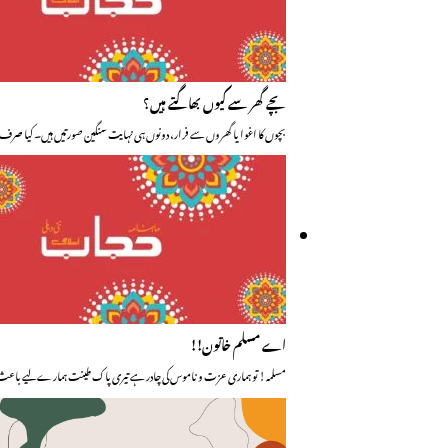
بچے گھر سے کیوں بھاگتے ہیں؟
بچوں کا اغوا یا گھروں سے فرار، دونوں ہی نہایت سنگین صورتیں ہیں۔ کیا صرف
اے مسلم خاتون!!
مسلمہ! تو ہماری عزت و ناموس کی چادر ہے تیری پاک طینت ہمارے لیے با