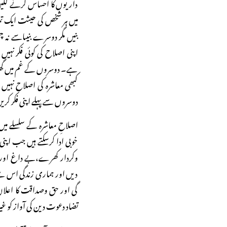
داریوں کا احساس کرنے لگیں 
میں ہر شخص کی حیثت ایک ت
بنیں مگر دوسرے بنیںاسے نہ چ
اپنی اصلاح کی کوئی فکر نہی
ہے۔ دوسروں کے غم میں گھلنا
کبھی معاشرہ کی اصلاح نہی
دوسروں سے پہلے اپنی فکر کر
اصلاحِ معاشرہ کے سلسلے میں 
خوبی ادا کرسکتے ہیں جب اپ
وکردار کھرے،بے داغ اور ب
دیں اور ہماری زندگی اس سے
گی اور حق وصداقت کا اعلان 
تضاد دعوت دین کی آواز کو غی