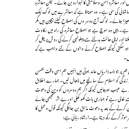
اور معاشرہ امن وسلامتی کا گہوارہ بن جائے۔ لیکن معاشرہ
ماشائی کی سی ہے۔ وہ سوچتا ہے کہ معاشرے میں لوگ نیک
ھیڑا جائے۔ لوگ آج دوسر وں کی اصلاح کیلئے بیچین ہیں مگر
ں ہے۔ یہی وہ سوچ ہے جو اصلاحِ معاشرہ کی راہ میں رکاوٹ
 اور اپنی حالت بدلنے سے پہلو تہی کرنے کی روش پر چل کر
ں ہو سکتی کیونکہ اصلاح کرنے والوں کے لئے واجب ہے کہ
یں۔
ہم پر جو ذمہ داریاں عائد ہوتی ہیں انہیں ہم اسی وقت بحسن
نی زندگی کو اسلام کے سانچے میں ڈھال لیں۔ ہمارے اخلاق
ے عیب ہوجائیں کیونکہ اگر ہم دوسروں کو دین کی دعوت
 خالی رہے تو ہماری بات کھو کھلی اور بے اثر سمجھی جائے
کرنے کے بعد یہ دعوت مذاق بن جائیگی کیونکہ قول وعمل کا
ر موثر کرکے رکھ دیتا ہے۔ارشاد ربّانی ہے: