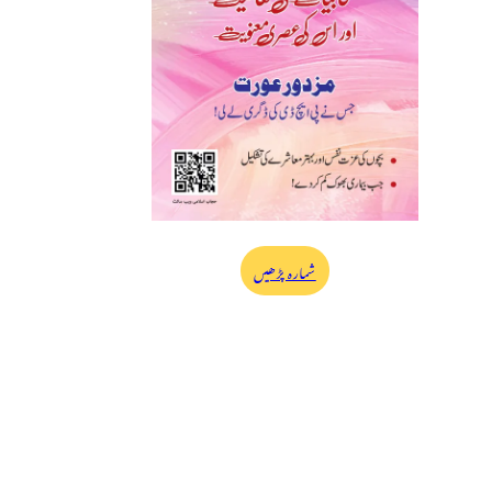
شمارہ پڑھیں