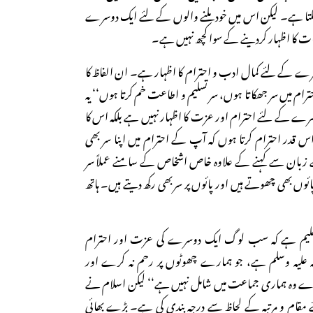
اسکتا ہے۔ لیکن اس میں خود ملنے والوں کے لئے ایک دوسرے
ات کا اظہار کردینے کے سوا کچھ نہیں ہے۔
وسرے کے لئے کمال ادب و احترام کا اظہار ہے۔ ان الفاظ کا
م میں سر جھکاتا ہوں، سر تسلیم و اطاعت خم کرتا ہوں‘‘ یہ
ے کے لئے احترام اور عزت کا اظہار نہیں ہے بلکہ اس کا
س قدر احترام کرتا ہوں کہ آپ کے احترام میں اپنا سر بھی
ے زبان سے کہنے کے علاوہ خاص اشخاص کے سامنے عملاً سر
ں بھی چھوتے ہیں اور پائوں پر سربھی رکھ دیتے ہیں۔ ہاتھ
 تعلیم ہے کہ سب لوگ ایک دوسرے کی عزت اور احترام
ہ علیہ وسلم ہے، جو ہمارے چھوٹوں پر رحم نہ کرے اور
کرے وہ ہماری جماعت میں شامل نہیں ہے‘‘ لیکن اسلام نے
 مقام و مرتبہ کے لحاظ سے درجہ بندی کی ہے۔ بڑے بھائی