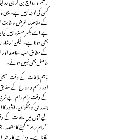
رسم و رواج بن کر ہی رہ گ
کسی کی توجہ نہیں ہے۔ یہی وجہ
کے مقاصد، غرض و غایت اور ن
ہے اسے یکسر مسترد نہیں کیا ج
بھی ہوتا ہے۔ لیکن ارشاد رس
کے مطابق جب مقاصد اور غرض 
حاصل بھی نہیں ہوتے۔
باہم ملاقات کے وقت سبھی
اور رسم و رواج کے مطابق کچ
کے وقت رام رام جے شری رام، 
چندر جی کو بھگوان، ایشور کا او
لیے آپس میں ملاقات کے و
’’رام رام‘‘ کہنے کا مقصد ا یش
لگانا ہے۔ وہ اسے کار خیر 