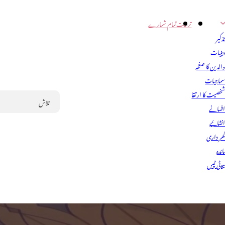
تربیت
تمام شمارے
ذکیر
ینیات
الدین کا صفحہ
ماجیات
خصیت کا ارتقا
فسانے
Search
نشائیے
ھر داری
ائدہ
یوٹی ٹپس