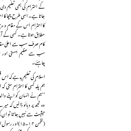
کے احترام کی بھی تعلیم دی ہے
جاتا ہے۔ اسی طرح چچا کا احت
کا احترام اس کے مقام و مرتب
مطابق ہوتا ہے۔ کسی کے آگے
کام صرف سب سے اعلیٰ مقام 
سب سے عظیم ہستی اور سب 
چاہئے۔
اسلام کی تعلیم یہ ہے کہ اس قس
ہم پلہ کسی کا احترام حتی
’’ہم نے انسان کو اپنے وا
وہ تجھ پر دبائو ڈالیں کہ 
حیثیت سے نہیں جانتا تو ان ک
(لقمن ۴ ۱۔۱۵)او