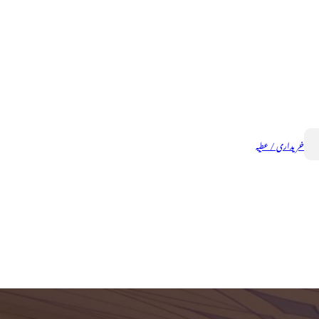
خریداری / عطیہ