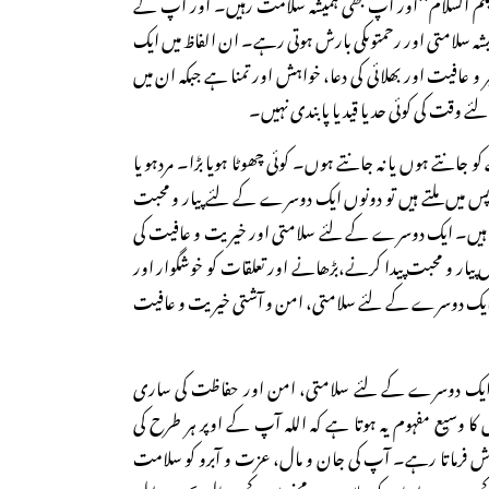
کم السلام‘‘اور آپ بھی ہمیشہ سلامت رہیں۔ اور آپ کے
یشہ سلامتی اور رحمتوںکی بارش ہوتی رہے۔ ان الفاظ میں ایک
عافیت اور بھلائی کی دعا، خواہش اور تمنا ہے جبکہ ان میں
ے وقت کی کوئی حد یا قید یا پابندی نہیں۔
انتے ہوں یا نہ جانتے ہوں۔ کوئی چھوٹا ہویا بڑا۔ مردہو یا
پس میں ملتے ہیں تو دونوں ایک دوسرے کے لئے پیار و محبت
رتے ہیں۔ ایک دوسرے کے لئے سلامتی اور خیریت و عافیت کی
 پیار و محبت پیدا کرنے،بڑھانے اور تعلقات کو خوشگوار اور
 ایک دوسرے کے لئے سلامتی، امن و آشتی خیریت و عافیت
ان ایک دوسرے کے لئے سلامتی، امن اور حفاظت کی ساری
ا وسیع مفہوم یہ ہوتا ہے کہ اللہ آپ کے اوپر ہر طرح کی
رش فرماتا رہے۔ آپ کی جان و مال، عزت و آبرو کو سلامت