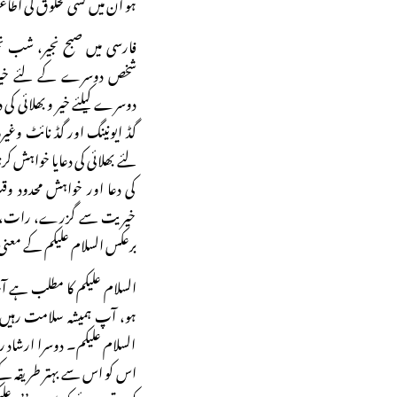
ہو ان میں کسی مخلوق کی اطا
فارسی میں صبح نجیر، شب ن
شخص دوسرے کے لئے خیر و ع
دوسرے کیلئے خیر و بھلائی کی د
گڈ ایونینگ اور گڈ نائٹ وغ
لئے بھلائی کی دعایا خواہش کر
کی دعا اور خواہش محدود
خیریت سے گزرے، رات، دو
برعکس السلام علیکم کے معن
السلام علیکم کا مطلب ہے ا
ہو، آپ ہمیشہ سلامت رہیں۔
السلام علیکم۔ دوسرا ارشاد 