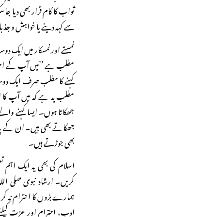
ثواب کا کام قرار بھی دیا ج
سے کہہ دینے یا خواہش و جذب
نمستے اور نمسکار میں ایک د
مطلب ہے ’’میں آپ کے احترا
کہنے کا مطلب صرف ایک دوسر
مطلب یہ ہے کہ میں آپ کا ا
جھکاتا ہوں۔ ایسا کہنے وال
جھکاتے بھی ہیں۔ ان کے پائو
بھی جوڑتے ہیں۔
اسلام کی بھی یہ ایک اہم
کریں۔ ارشاد نبوی صلی الل
ہمارے بڑوں کا احترام نہ 
ادب، احترام اور عزت کیلئے