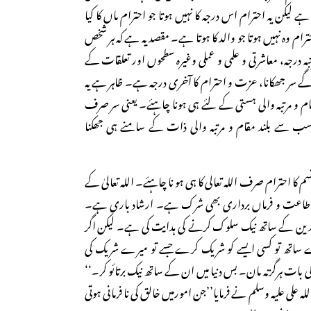
 لیکن یہ احترام اس درجہ کا نہیں ہوتا جو احترام ماں کا کیا
رام وہ نہیں ہوتا جو والد کا ہوتا ہے۔ مقصد یہ ہے کہ ہر شخص
ہ درجہ، معاشرتی و علمی و عملی وغیرہ سطحوں اور تعلقات کے
 سر جھکانا، عزت و احترام کا آخری درجہ ہے۔ ظاہر ہے یہ
و مرتبہ والی ہستی کے لئے ہی ہونا چاہئے۔ یعنی سر صرف
سے بلند مقام و مرتبہ والی ذات کے سامنے ہی جھکنا
م کا احترام صرف اللہ تعالی کا ہی ہو نا چاہئے۔ اللہ تعالیٰ کے
 کہ اطاعت و فرماں برداری بھی شرک ہے۔ ارشاد باری ہے۔
لدین کے ساتھ نیک سلوک کرنے کی ہدایت کی ہے۔ لیکن اگر
میرے ساتھ تو کسی ایسے کو شریک کرے جسے تو میرے شریک کی
ی بات ہرگزنہ مان۔ بس دنیا میں ان کے ساتھ نیک برتائو کر۔‘‘
ر رسول اللہ علی علیہ وسلم نے فرمایا’’جن امورمیں خالق کی نا فرمانی ہوتی