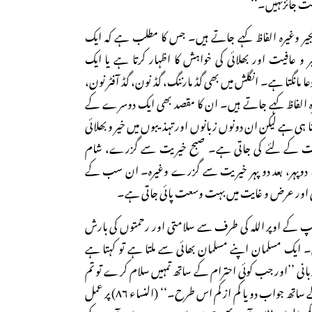
عت جائزنہیں۔‘‘
جیر وغیرہ الفاظ کہے جاتے ہیں۔ جس کا مطلب ہے کہ ایک
افیت اور بھلائی کی خواہش کا اظہار کرتا ہے یا ایک
عا مانگتا ہے۔ انگلش میں بھی گڈ مارننگ، گڈ نون، گڈ آفٹر نون،
یرہ الفاظ کہے جاتے ہیں۔ ان کا مقصد بھی ایک دوسرے کے
نا ہی ہے لیکن ان دونوں زبانوں اور تہذیبوں میں خیر و بھلائی
 وقت کے لئے کی جاتی ہے۔ صبح خیریت سے گزرے، شام
پہر، بعد دو پہر خیریت سے گزرے وغیرہ۔ ان سب کے
ی اور عرض و غایت میں بہت وسعت پائی جاتی ہے۔
ٓپ کے اوپر اللہ کی طرف سے سلامتی اور رحمتوں کی بارش
 ایک مسلمان اپنے مسلمان بھائی سے ملتا ہے تو کہتا ہے
ربانی ’’اور جب کوئی احترام کے ساتھ تمہیں سلام کرے تو تم
اس کو اس سے بہتر طریقہ کے ساتھ جواب دو یا کم از کم اس طرح۔‘‘ (النساء ۸۶) پر عمل