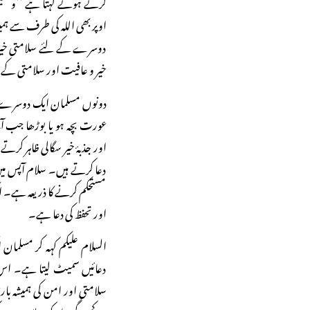
کرتے ہوئے کہتا ہے ’’و علی
اوپر بھی اللہ کی طرف سے ہم
دوسرے کے لئے سلامتی خیر و 
خیر و عافیت اور سلامتی کے لئ
دونوں مسلمان ایک دوسرے کو ج
عورت بچہ ہو یا بوڑھا جب آ
اور جذبۂ خیر سگالی ظاہر ک
دعا کرتے ہیں۔ سلام آپس میں
مستحکم کرنے کا ذریعہ ہے۔
اور تحفظ کی دعا ہے۔
السلام علیکم کہہ کر مسلم
دعائیں سمیٹ لیتا ہے۔ اس ک
سلامتی اور امن کی ہمیشہ با