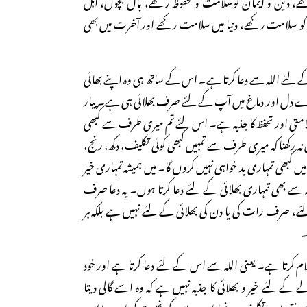
ھے، دین و ایمان کوسلامت و محفوظ رکھے، بال بچوں، اہل
ا کو سلامت رکھے، دنیا میں سلامت رکھے اور آخرت میں بھی
کے لئے اللہ سے دعا کرتا ہے۔ اس کے ساتھ ہی وہ اپنے بھائی
 میرے دل اور دماغ میں آپ کے لئے صرف بھلائی ہی ہے۔ پیار
تی اور تحفظ کا جذبہ ہے۔ اس لئے تم میری طرف سے کبھی
ں نہ رکھنا کہ میری طرف سے تمہیں کبھی کوئی تکلیف، دکھ، رنج،
میں کبھی تمہاری بد خواہی نہیں کروں گا۔ میں ہمیشہ تمہاری خیر
 سے بھی تمہاری بھلائی کے لئے دعا کرتا ہوں۔ یہ دعا صرف
ئے، صرف رات کی یا دن کی بھلائی کے لئے نہیں ہے بلکہ ہر
۔
م کرتا ہے۔ یعنی اللہ سے اس کے لئے دعا کرتا ہے اور خود
 لئے خیر و بھلائی کا جذبہ نہیں ہے کہ وہ اسے گالی دیتا
سے نقصان، تکلیف پہونچاتا ہے، اس کی غیبت کرتا ہے یا اس