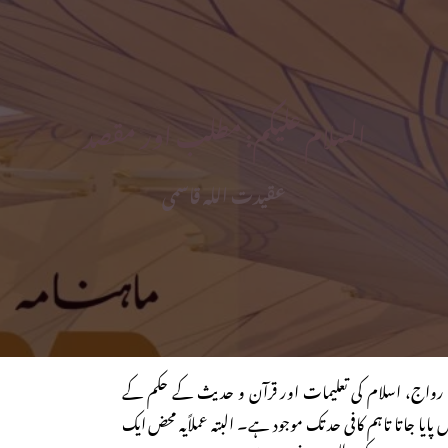
السلام علیکم: مطلب اور مقصد
عقیدت اللہ قاسمی
ا رواج، اسلام کی تعلیمات اور قرآن و حدیث کے حکم کے
یں پایا جاتا تاہم کافی حد تک موجود ہے۔ البتہ عملاًیہ محض ایک