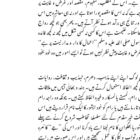
یا ہے۔ اس کے مطلب، مفہوم، مقصد اور غرض و غایت پر
 ہے کہ نہ اس کا مقصد پورا ہوتا ہے اور نہ ہی معاشرہ میں اس
تائج ہی برآمد ہوتے نظر آتے ہیں۔ پھر بھی جو کچھ رواج
اسکتا۔ غنیمت ہے اس کا کسی نہ کسی شکل میں کچھ نہ کچھ فائدہ
ول صلی اللہ علیہ وسلم ’’اعمال کا دار و مدار نیت پر ہے‘‘
و غایت پیش نظر نہیں ہوتے تو ایسے امور میں وہ خود بخود
 لوگ اپنے اپنے مذہب، دھرم، تہذیب و ثقافت، روایات
ھ الفاظ استعمال کرتے ہیں۔ ہند و بھائی آپس میں ملاقات
نمستے یا نمسکار وغیرہ الفاظ کہتے ہیں۔ چونکہ وہ راجہ رام
تار مانتے ہیں یا رام کو خود ایشور کا ایک نام قرار دیتے ہیں اس
قت خیر مقدم کے لئے سلسلۂ تخاطب شروع کرنے سے پہلے
وریا بھگوان کا نام لینا اسے یاد کرنا اور اس کی ’’جے‘‘ کا نعرہ
اور ثواب و نیکی کا عمل سمجھتے ہیں اور اس صورت میں اسے