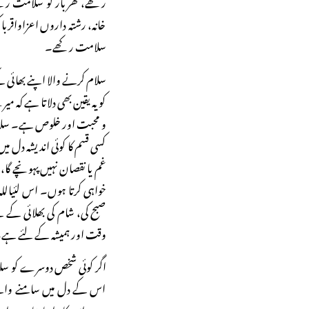
رکھے، گھربار کو سلامت رک
خانہ، رشتہ داروں اعزاواقرب
سلامت رکھے۔
سلام کرنے والا اپنے بھائی 
کو یہ یقین بھی دلاتا ہے کہ
و محبت اور خلوص ہے۔ سلام
کسی قسم کا کوئی اندیشہ دل می
غم یا نقصان نہیں پہونچے گا، 
خواہی کرتا ہوں۔ اس لئیاللہ
صبح کی، شام کی بھلائی کے ل
وقت اور ہمیشہ کے لئے ہے
اگر کوئی شخص دوسرے کو سلا
اس کے دل میں سامنے والے کے
ہے، اس کا برا چاہتا ہے، ا