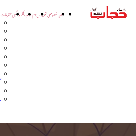
اداریہ
خصوصی تحریریں
بزم حجاب
فکر و آگہی
متفرقات
ت
د
و
س
ش
ا
ا
گ
م
ب