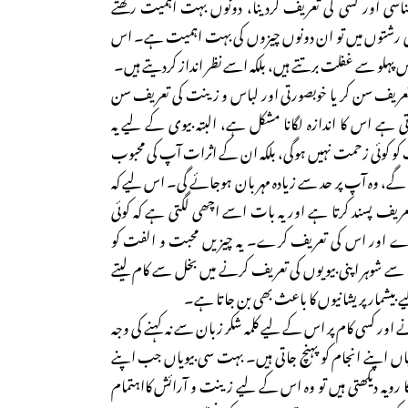
اسی اور کسی کی تعریف کردینا، دونوں بہت اہمیت رکھتے
 رشتوں میں تو ان دونوں چیزوں کی بہت اہمیت ہے۔ اس
لو سے غفلت برتتے ہیں، بلکہ اسے نظر انداز کردیتے ہیں۔
تعریف سن کر یا خوبصورتی اور لباس و زینت کی تعریف سن
ی ہے اس کا اندازہ لگانا مشکل ہے، البتہ بیوی کے لیے یہ
پ کو کوئی زحمت نہیں ہوگی، بلکہ ان کے اثرات آپ کی محبوب
 گے، وہ آپ پر حد سے زیادہ مہربان ہوجائے گی۔ اس لیے کہ
ریف پسند کرتا ہے اور یہ بات اسے اچھی لگتی ہے کہ کوئی
ے اور اس کی تعریف کرے۔ یہ چیزیں محبت و الفت کو
سے شوہر اپنی بیویوں کی تعریف کرنے میں بخل سے کام لیتے
یے بیشمار پریشانیوں کا باعث بھی بن جاتا ہے۔
 اور کسی کام پر اس کے لیے کلمہ شکر زبان سے نہ کہنے کی وجہ
اں اپنے انجام کو پہنچ جاتی ہیں۔ بہت سی بیویاں جب اپنے
رویہ دیکھتی ہیں تو وہ اس کے لیے زینت و آرائش کااہتمام