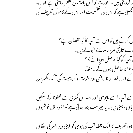
 بند کردیتی ہیں۔ عورت تو اس بات کی منتظر رہتی ہے اور وہ
جھتی ہے کہ اس کی شخصیت اور اس کے کام کی تعریف کی
یں کرتے ہیں تو اس سے آپ کا کیا نقصان ہے؟
ھ برے نتائج ضرور سامنے آجاتے ہیں۔
آپ کو کیا حاصل ہوجائے گا؟
ر فوائد حاصل ہوں گے۔ مثلاً:
 کے اندر غصہ و ناراضی اور نفرت و کراہیت کی آگ یکسر سرد
ے سے آپ اسے مایوسی اور احساس کمتری سے محفوظ رکھ سکیں
یاں رہتی ہیں۔ یہ چیز جب بڑھ جاتی ہے تو ازدواجی خوشیوں
 ہوا تعریف کا ایک جملہ آپ کی بیوی کو اپنی دن بھر کی تھکان