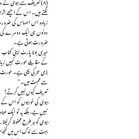
(۸) تعریف سے بیوی کے 
لگتے ہیں۔ اس کے اچھے اثرا
زیادہ اس احساس کی ضرورت
دونوں ہی ایک دوسرے کی م
ضرورت ہوتی ہے۔
میری بونا پارٹ اپنی کتاب ’
کے مقابلے عورت کہیں زیادہ
بڑی عمر کی بچی ہے۔ عورت م
سے محبت میں۔‘‘
تعریف کیوں نہیں کرتے؟
بیوی کی خوبیوں کو اس کے س
نہیں ہے، بلکہ یہ تو ایک ع
بیوی کو ہر طرح محفوظ کرلیتا
بہت سے لوگ اس میں کنجوسی 