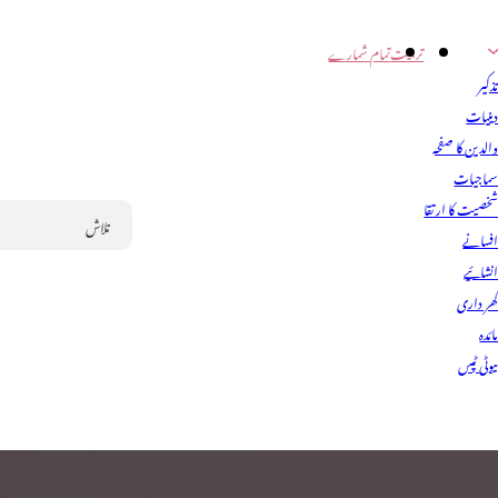
تربیت
تمام شمارے
ذکیر
ینیات
الدین کا صفحہ
ماجیات
خصیت کا ارتقا
فسانے
Search
نشائیے
ھر داری
ائدہ
یوٹی ٹپس