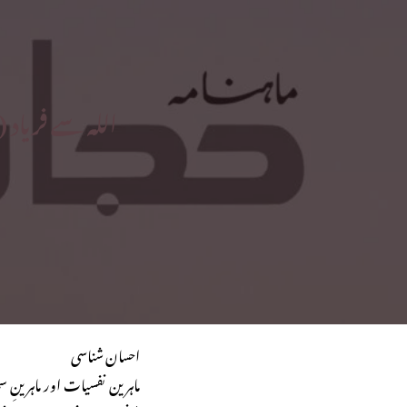
اللہ سے فریاد (۲) ]یک تحریر جو خوشگوار ازدواجی زندگی کے لیے نشانِ راہ ہے
احسان شناسی
ماہرین نفسیات اور ماہرینِ س