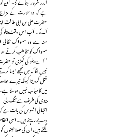
اندر غرور آجائے گا۔ ان 
ہے کہ وہ عورت کے مزاج 
حضرت علی بن ابی طالبؓ ا
آئے۔ آپ اس وقت پیلو ک
منہ سے وہ مسواک نکالی ا
مسواک کو مخاطب کرتے ہوئے) 
’’اے پیلو کی لکڑی تو حضرت
نہیں لگا کہ میں تجھے ایسا کرت
قتل کردیتا کیونکہ تیرے علا
میں کامیاب نہیں ہوسکا ہے۔
بیوی کی طرف سے تنگ دلی
انتہائی افسوس کی بات ہے ک
درپے رہتے ہیں۔ اسی انتقام
لگتے ہیں، ان کی صلاحیتوں کو 