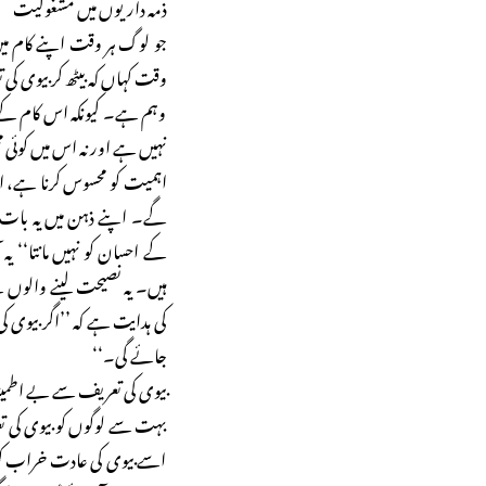
ذمہ داریوں میں مشغولیت
جو لوگ ہر وقت اپنے کام میں
وقت کہاں کہ بیٹھ کر بیوی کی
وہم ہے۔ کیونکہ اس کام کے
نہیں ہے اور نہ اس میں کو
اہمیت کو محسوس کرنا ہے، ا
گے۔ اپنے ذہن میں یہ بات ہمی
کے احسان کو نہیں مانتا‘‘ یہ 
کی ہدایت ہے کہ ’’اگر بیوی 
جائے گی۔‘‘
بیوی کی تعریف سے بے اطمین
بہت سے لوگوں کو بیوی کی تع
اسے بیوی کی عادت خراب کر