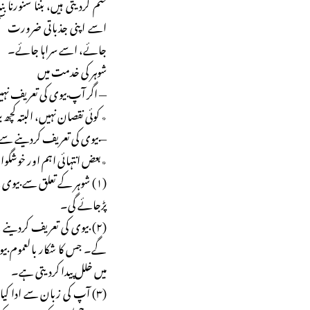
ختم کردیتی ہیں، بننا سنورنا
اسے اپنی جذباتی ضرورت سم
جائے، اسے سراہا جائے۔
شوہر کی خدمت میں
— اگر آپ بیوی کی تعریف نہ
٭ کوئی نقصان نہیں، البتہ کچ
—بیوی کی تعریف کردینے سے 
٭بعض انتہائی اہم اور خوشگوا
(۱) شوہر کے تعلق سے بیوی
پڑجائے گی۔
(۲) بیوی کی تعریف کردین
گے۔ جس کا شکار بالعموم بیو
میں خلل پیدا کردیتی ہے۔
(۳) آپ کی زبان سے ادا کیا