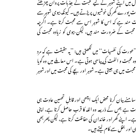
دل میں اپنے شوہر کے لیے محبت کے جذبات پروان چڑھنے
ت پورے گھر کی خوشیوں پر پڑتے ہیں۔ کیونکہ بیوی شوہر سے
 مند ہے کہ اس کا شوہر اس سے محبت کرتا ہے۔ اگرچہ
حبت کے ضرورت مند ہیں، لیکن بیوی کو زیادہ محبت کی
’عورت کی نفسیات‘‘ میں لکھتی ہیں: ’’یہ حقیقت ہے کہ مرد
 محبت و الفت کی پیاسی ہوتی ہے۔ اس معاملے میں وہ گویا
حبت میں ہی جیتی ہے۔ شوہر اور بچے کی محبت میں اور شوہر
امنے بیان کرنا محض ایک اچھی اور قابلِ تحسین عادت ہی
بادت ہے جس کے ذریعہ وہ اللہ کا قرب حاصل کرتا ہے، اپنی
 ہے۔ اپنے گھر اور خاندان کی حفاظت کرتا ہے، لیکن پھر بھی
اور بخل سے کام لیتے ہیں۔