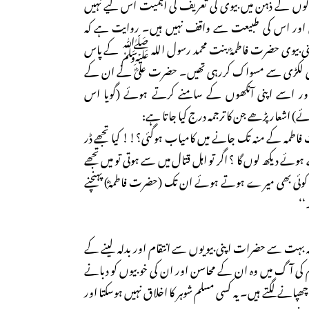
لوگوں کے ذہن میں بیوی کی تعریف کی اہمیت اس لیے نہیں
اور اس کی طبیعت سے واقف نہیں ہیں۔ روایت ہے کہ
پنی بیوی حضرت فاطمہؓ بنت محمد رسول اللہ ﷺ کے پاس
ی لکڑی سے مسواک کررہی تھیں۔ حضرت علیؓ نے ان کے
ور اسے اپنی آنکھوں کے سامنے کرتے ہوئے (گویا اس
اشعار پڑھے جن کا ترجمہ درج کیا جاتا ہے:
 فاطمہ کے منہ تک جانے میں کامیاب ہوگئی؟!! کیا تجھے ڈر
ے ہوئے دیکھ لوں گا ؟ اگر تو اہل قتال میں سے ہوتی تو میں تجھے
وہ کوئی بھی میرے ہوتے ہوئے ان تک (حضرت فاطمہؓ) پہنچنے
‘‘
ہ بہت سے حضرات اپنی بیویوں سے انتقام اور بدلہ لینے کے
 کی آگ میں وہ ان کے محاسن اور ان کی خوبیوں کو دبانے
چھپانے لگتے ہیں۔ یہ کسی مسلم شوہر کا اخلاق نہیں ہوسکتا اور