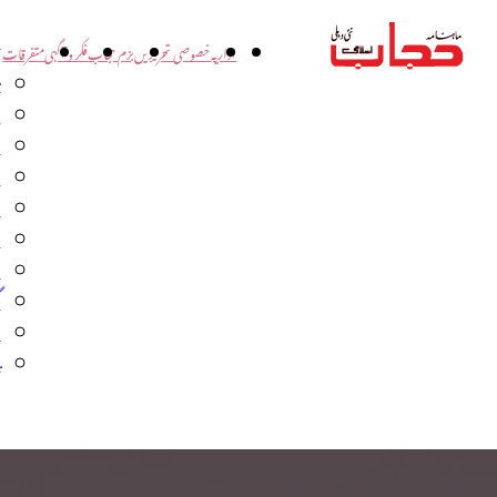
اداریہ
خصوصی تحریریں
بزم حجاب
فکر و آگہی
متفرقات
ت
د
و
س
ش
ا
ا
گ
م
ب