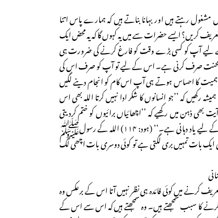
 مشغول رہتے ہیں اور بہانا بناتے ہیں کہ ہمارے پاس اتنا
 تعریف کریں؟ ایسے حضرات سے میں یہ کہوں گا کہ یہ محض ایک
 لیے آپ کو کسی بڑے وقت کو فارغ کرنے کی ضرورت ہی
ئی محنت صرف کرنی ہے۔ اس کے لیے تو آپ کو صرف اس کی
ہمیت کا احساس ہوتے ہی آپ اس کام کو انجام دینے لگیں
شہ رکھیں کہ ’’جو انسانوں کا شکر ادا نہیں کرتا اللہ بھی اس
آیت بھی ذہن میں رکھیے کہ ’’اچھائیاں برائیوں کو ختم کردیتی
ہیں۔ یہ نصیحت لینے والوں کے لیے یاد دہانی ہے۔‘‘ (ہود: ۱۱۴) اللہ کے رسولﷺ
کی ایک بات تمہیں بری لگتی ہے تو کوئی دوسری بات اچھی لگ
انی
ریف کرنے میں کوئی فائدہ ہی نظر نہیں آتا اس کے برعکس وہ
نے کا سبب سمجھتے ہیں۔ وہ سمجھتے ہیں کہ اس سے اس کے