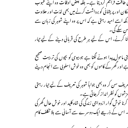
کی طاقت فراہم کردیتا ہے۔ بلکہ بعض اوقات وہ اپنے محبوب
کان اور پریشانی کو برداشت کرنے میں بھی لذت اور حلاوت
ہ اسے امید رہتی ہے کہ اس پر وہ اپنے شوہر کی زبان سے
سن سکے گی۔
و فنا کرنے، اس کے لیے ہر طرح کی قربانی دینے کے لیے تیار
 تربیتی ماحول پیدا ہونے لگتا ہے جو بیوی کو بچوں کی تربیت صحیح
 ہے اور گھر کے کاموں کو بھی وہ خوش اسلوبی سے انجام دینے
تعریف سن کر وہ بھی جواباً شوہر کی تعریف کے لیے تیار رہتی
زشوں کو نظر انداز کرجاتی ہے۔
نا خوش گوار ازدواجی زندگی کی شاہ کلید اور خوش حال گھر کی
 اس کے ذریعے ایک دوسرے سے آسانی سے بلا تکلف کام