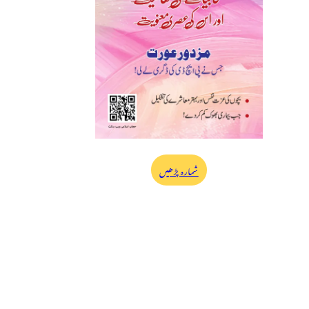
شمارہ پڑھیں