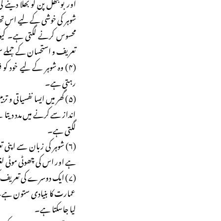
اور بوجھل پن کو بھلا دینے 
شوہر کی خوشی کے لیے اس تھ
محسوس کرنے لگتی ہے۔ کیونک
تعریف و استحسان کے جملے 
(۴) وہ شوہر کے لیے خود ک
رہتی ہے۔
(۵) گھر میں ایسا نفسیاتی و
انداز سے کرنے میں مدد دیتا
لگتی ہے۔
(۶) شوہر کی زبان سے اپنی 
ہے اور اس کی چھوٹی موٹی لغ
(۷) ایک دوسرے کی تعریف کر
عمارت کا بنیادی ستون ہے۔
لیا جاسکتا ہے۔