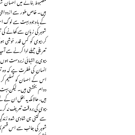
مضبوط بنانے میں احسان شن
ہیں۔ خاص طور سے ازدواجی
کے باوجود بہت سے لوگ اس پہ
شوہر کی زبان سے کھانے کی 
کر بیوی کو کس قدر خوشی ہوت
تعریفی جملے ادا کرنے سے آ
بیوی پر انتہائی زبردست ہوں
انسان کی فطرت ہے کہ وہ تع
اس کے احسان کو تسلیم کر
دوام بخشتی ہیں۔ لیکن بہت 
ہیں، حالاںکہ یہ بخل ان کے ل
بیوی کی بروقت تعریف نہ کرنے
سے کتنی ہی شادی شدہ زندگی
شوہر کی جانب سے اس قسم کا 