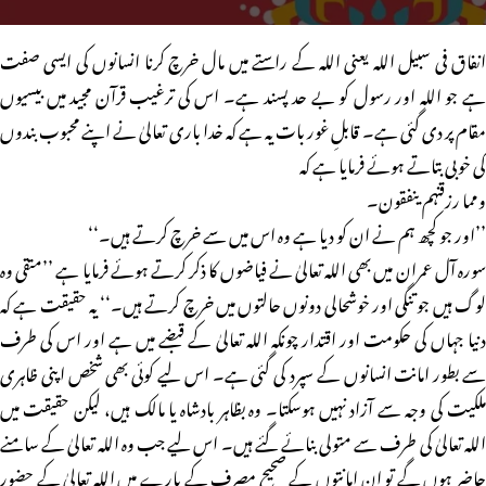
انفاق فی سبیل اللہ یعنی اللہ کے راستے میں مال خرچ کرنا انسانوں کی ایسی صفت
ہے جو اللہ اور رسول کو بے حد پسند ہے۔ اس کی ترغیب قرآن مجید میں بیسیوں
مقام پر دی گئی ہے۔ قابلِ غور بات یہ ہے کہ خدا باری تعالیٰ نے اپنے محبوب بندوں
کی خوبی بتاتے ہوئے فرمایا ہے کہ
ومما رزقنہم ینفقون۔
’’اور جو کچھ ہم نے ان کو دیا ہے وہ اس میں سے خرچ کرتے ہیں۔‘‘
سورہ آل عمران میں بھی اللہ تعالیٰ نے فیاضوں کا ذکر کرتے ہوئے فرمایا ہے ’’متقی وہ
لوگ ہیں جو تنگی اور خوشحالی دونوں حالتوں میں خرچ کرتے ہیں۔‘‘ یہ حقیقت ہے کہ
دنیا جہاں کی حکومت اور اقتدار چونکہ اللہ تعالیٰ کے قبضے میں ہے اور اس کی طرف
سے بطور امانت انسانوں کے سپرد کی گئی ہے۔ اس لیے کوئی بھی شخص اپنی ظاہری
ملکیت کی وجہ سے آزاد نہیں ہوسکتا۔ وہ بظاہر بادشاہ یا مالک ہیں، لیکن حقیقت میں
اللہ تعالیٰ کی طرف سے متولی بنائے گئے ہیں۔ اس لیے جب وہ اللہ تعالیٰ کے سامنے
حاضر ہوں گے تو ان امانتوں کے صحیح مصرف کے بارے میں اللہ تعالیٰ کے حضور