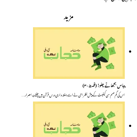
مزید
پیاس بجھاتے چلو! (قسط-۳)
اس کی گم صم سی کیفیت کے پیش نظر امی نے اسے ہفتہ واری درس قرآن میں چلنے پر اصرار…