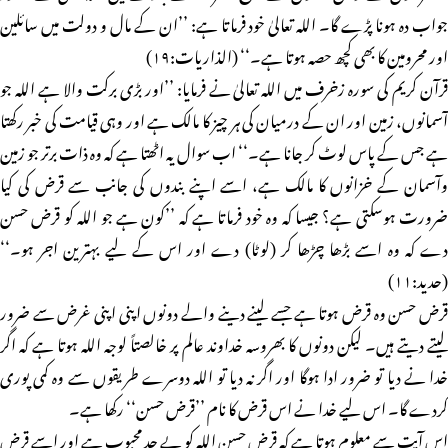
جواب دہ ہونا پڑے گا۔ اللہ تعالیٰ خود فرماتا ہے: ’’ان کے مال و دولت میں سائلین
اور محرومین کا بھی کچھ حصہ ہوتا ہے۔‘‘ (الذاریات:۱۹)
قرآن کریم کی سورہ زخرف میں اللہ تعالیٰ نے فرمایا: ’’اور بڑی برکت والا ہے اللہ جو
آسمانوں، زمین اور ان کے درمیان کی ہر چیز کا مالک ہے اور وہی قیامت کی خبر رکھتا
ہے جس کے پاس لوٹ کر جانا ہے۔‘‘ اب سوال یہ اٹھتا ہے کہ وہ ذات برتر جو زمین
وآسمان کے خزانوں کا مالک ہے، اسے اپنے بندوں کی جانب سے قرض کی کیا
ضرورت ہوسکتی ہے؟ جیسا کہ وہ خود فرماتا ہے کہ ’’کون ہے جو اللہ کو قرض حسن
دے کہ وہ اسے بڑھا چڑھا کر (لوٹا) دے اور اس کے لیے بہترین اجر ہو۔‘‘
(حدید:۱۱)
قرض حسن وہ قرض ہوتا ہے جسے لینے دینے والے دونوں اپنی اپنی غرض سے ضرور
لیتے دیتے ہیں۔ لیکن دونوں کا بھروسہ خداوند عالم پر خالصتاً لوجہ اللہ ہوتا ہے کہ اگر
خدا نے دیا تو ضرور ادا ہوگا اور اگر نہ دیا تو اللہ دوسرے طریقوں سے وہ کمی پوری
کردے گا۔ اس لیے خدا نے اس قرض کا نام ’’قرض حسن‘‘ رکھا ہے۔
اس آیت سے معلوم ہوتا ہے کہ قرض حسن اللہ کو بے حد محبوب ہے اور اسے قرض