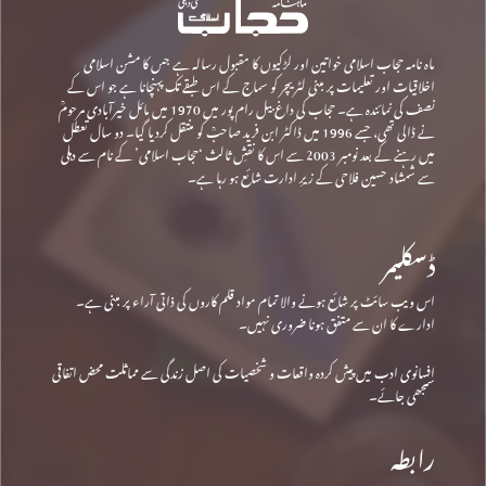
ماہ نامہ حجاب اسلامی خواتین اور لڑکیوں کا مقبول رسالہ ہے جس کا مشن اسلامی
اخلاقیات اور تعلیمات پر مبنی لٹریچر کو سماج کے اس طبقے تک پہنچانا ہے جو اس کے
نصف کی نمائندہ ہے۔ حجاب کی داغ بیل رام پور میں 1970 میں مائل خیرآبادی مرحومؒ
نے ڈالی تھی، جسے 1996 میں ڈاکٹر ابن فرید صاحبؒ کو منتقل کردیا گیا۔ دو سال تعطل
میں رہنے کے بعد نومبر 2003 سے اس کا نقشِ ثالث ‘حجاب اسلامی’ کے نام سے دہلی
سے شمشاد حسین فلاحی کے زیرِ ادارت شائع ہو رہا ہے۔
ڈسکلیمر
اس ویب سائٹ پر شائع ہونے والا تمام مواد قلم کاروں کی ذاتی آراء پر مبنی ہے۔
ادارے کا ان سے متفق ہونا ضروری نہیں۔
افسانوی ادب میں پیش کردہ واقعات و شخصیات کی اصل زندگی سے مماثلت محض اتفاقی
سمجھی جائے۔
رابطہ