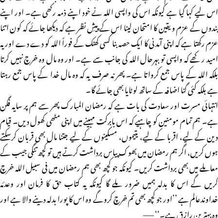
اس لیے کہا گیا ہے کیونکہ اس کی واپسی اللہ نے خود اپنے ذمہ رکھی ہے۔ اور اپنے
بندوں کے عزم و یقین کا امتحان لینا اس کے پیشِ نظر ہے کہ دیکھا جائے کہ کون اتنا
عزم رکھتا ہے کہ اپنی آمدنی کا ایک حصہ بنا کسی کھٹک کے فوراً اللہ کو دے دے اور یہ
امید رکھے کہ واپسی تو بہرحال اللہ کی جانب سے ہے۔ اور وہ مال وہ خرچ نہیں کرتا
بلکہ اللہ کے پاس جمع کرواتا ہے۔ پھر نہ صرف یہ کہ وہ مال خدا کے پاس جمع رہتا
ہے بلکہ کئی گنا اضافہ کے ساتھ لوٹایا بھی جائے گا۔
انتہائی مسرت اور سعادت کی بات ہے کہ رمضان المبارک پھر سے ہم پر سایہ فگن
ہے۔ ہم تمام مومنین کو چاہیے کہ اس بابرکت مہینے میں اپنی مٹھی کھول دیں۔ قیام
دین کے لیے، اقربا کے لیے، یتیموں، مسکینوں کے لیے جتنا مال بھی قربان کرسکتے
ہوں کریں، اگر ہم رمضان میں بھوک پیاس برداشت کرتے ہیں تو کچھ تنگی جیب کے
معاملے میں بھی برداشت کریں۔ کیونکہ جو کچھ بھی ہم رمضان میں فی سبیل اللہ خرچ
کریں گے اس کا بدلہ ہمیں ضرور ملے گا کیونکہ یہ کتاب حق کا فرمان اور وعدئہ
خداوندعالم ہے ’’اور جو کچھ بھی تم خرچ کروگے وہ اس کا پورا بدلہ دینے والا ہے اور
وہ بہترین رازق ہے۔‘‘ ——