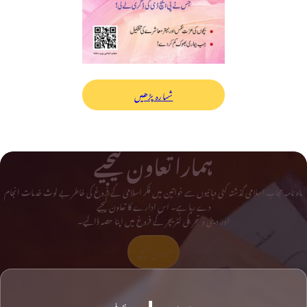
شمارہ پڑھیں
ہمارا تعاون کیجیے
ماہ نامہ حجاب اسلامی گذشتہ کئی دہائیوں سے خواتین میں فکر اسلامی کے فروغ کی خاطر بے لوث خدمات انجام
دے رہا ہے۔ اس ادارے کا تعاون کیجیے
اور دینی و تحریکی لٹریچر کے فروغ میں اپنا حصہ ڈالیے۔
تعاون کیجیے