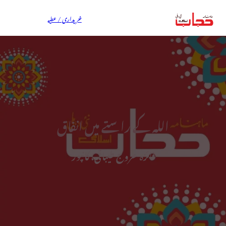
خریداری / عطیہ
اللہ کے راستے میں انفاق
فائزہ عروج طیباتی، کانپور