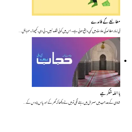
مطالعے کے فائدے
فی زمانہ مطالعہ کی عاد ت میں کمی واقع ہوئی ہے۔ اس میں کوئی شک نہیں۔ ٹی وی، کمپیوٹر، موبائل…
یا اللہ شکر ہے
شادی کے بعد جب میں سسرال میں رہنے لگی تو میں نے دیکھا کہ گھر کے اور پاس پڑوس کے…