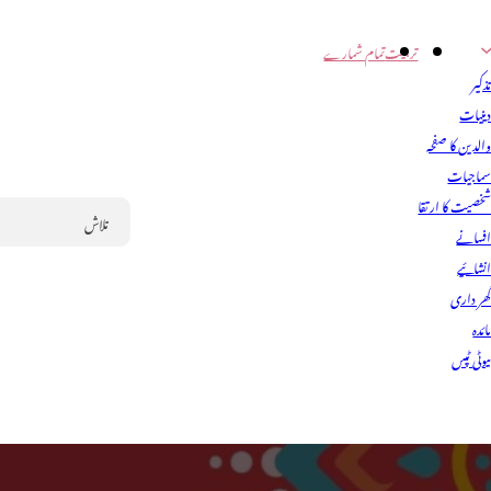
تربیت
تمام شمارے
ذکیر
ینیات
الدین کا صفحہ
ماجیات
خصیت کا ارتقا
فسانے
Search
نشائیے
ھر داری
ائدہ
یوٹی ٹپس