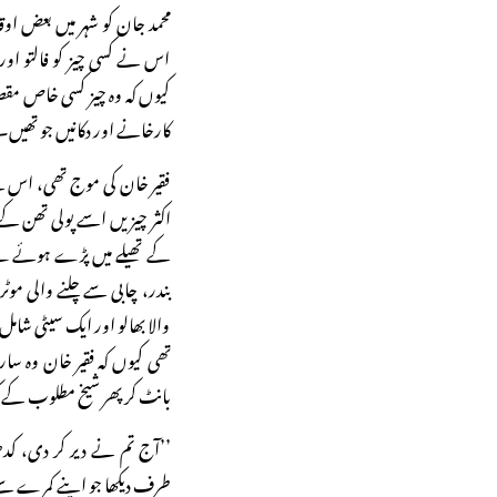
محمد جان کو شہر میں بعض اوقا
اس نے کسی چیز کو فالتو اور 
کیوں کہ وہ چیز کسی خاص مق
کارخانے اور دکانیں جو تھیں۔
فقیر خان کی موج تھی، اس کے
اکثر چیزیں اسے پولی تھن کے 
کے تھیلے میں پڑے ہوئے ملے
بندر، چابی سے چلنے والی موٹ
والا بھالو اور ایک سیٹی شام
تھی کیوں کہ فقیر خان وہ سا
بانٹ کر پھر شیخ مطلوب کے ک
’’آج تم نے دیر کر دی، کدھ
طرف دیکھا جو اپنے کمرے سے