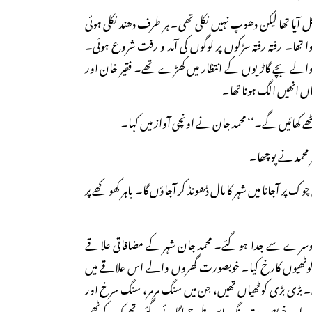
 آیا تھا لیکن دھوپ نہیں نکلی تھی۔ ہر طرف دھند نکلی ہوئی
ا تھا۔ رفتہ رفتہ سڑکوں پر لوگوں کی آمد و رفت شروع ہوئی۔
ے بچے گاڑیوں کے انتظار میں کھڑے تھے۔ فقیر خان اور
اں انھیں الگ ہونا تھا۔
اکٹھے کھائیں گے۔‘‘ محمد جان نے اونچی آواز میں کہا۔
ر محمد نے پوچھا۔
 چوک پر آجانا میں شہر کا مال ڈھونڈ کر آجاؤں گا۔ باہر کھوکھے پر
سرے سے جدا ہو گئے۔ محمد جان شہر کے مضافاتی علاقے
نے کوٹھیوں کارخ کیا۔ خوبصورت گھروں والے اس علاقے میں
 بڑی بڑی کوٹھیاں تھیں، جن میں سنگ مرمر، سنگ سرخ اور
نٹیں اور خوبصورت رنگ اس طرح لگائے گئے تھے کہ ہر کوٹھی