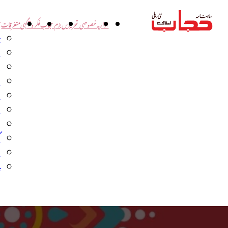
اداریہ
خصوصی تحریریں
بزم حجاب
فکر و آگہی
متفرقات
ت
د
و
س
ش
ا
ا
گ
م
ب