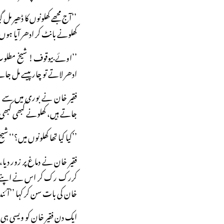
’’آج مجھے کھلونوں کا ڈھیر مل 
کھلونے بانٹ کر ادھر آیا ہوں
’’اوئے بیوقوف! شیخ مطلوب کہ
ادھر لاتے تو چار پیسے مل جا
فقیر خان نے بوری میں سے است
جاتے ہیں، کھلونے کبھی کبھی 
’’کیا کیا تھا کھلونوں میں؟‘‘
فقیر خان نے دماغ پر زور 
کررک رک کر اس نے اپنے اند
خان کی بات سن کر کہا ’’آئندہ 
ایک دن فقیر خان کو ویسی ہی 