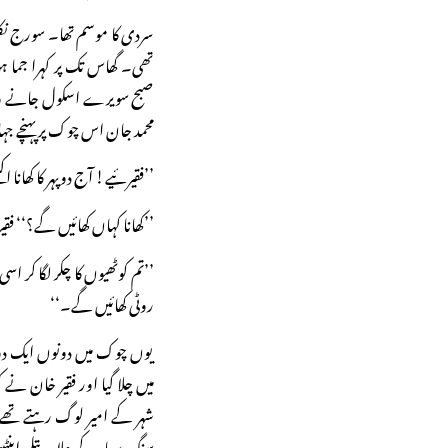
سردی کا موسم تھا۔ سورج نکل
تھی۔ گھاس تک پر کہرا جما ہو
صبح سویرے اسکول جانے وال
محمد جان اس چوک پر پہنچے جہ
’’فقیرئیے! آج دوپہر کا کھانا 
’’کھانا کہاں کھائیں گے؟‘‘ فقی
’’تم کوٹھیوں کا چکر لگا کر اسی
روٹی کھائیں گے۔‘‘
یوں چوک میں دونوں ایک دو
میں چلا گیا اور فقیر خان 
شہر کے امیر لوگ رہتے تھے۔
سنگ سیاہ کے علاوہ پتلی ای