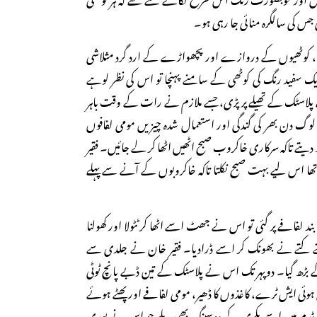
جس کی سالگرہ منائی جا رہی ہو۔
ڑاتا، کوٹھیوں کے دروازے اور پچھواڑے کے ارد گرد مثلاشی
یک سفید رنگ کی کوٹھی کے سامنے پہنچا تو اس کی نظر لوہے
لاسٹک کے تھیلے پر پڑی، جسے ملازم نے رات کے وقت باہر
لوگ دن بھر کی گندگی اور استعمال شدہ چیزیں مومی لفافوں
کھ دیتے تاکہ سرکاری خاکروب صبح اٹھیں اٹھا کر لے جائیں۔ فقیر
ا اس لیے بہت صبح نکلتا تاکہ خاکروبوں کے آنے سے پہلے
 بند لفافے پر گئی تو اس نے جھٹ اسے اٹھا کر ٹٹولا اور کھولنا
ہلتے کتے نے بھونک کر اسے ڈرادیا۔ فقیر خان نے جلدی سے
آگے بڑھ گیا۔ دوپہر تک اس نے پلاسٹک کے تین ڈبے پانچ ٹوٹی
ٹی ہوئی ایش ٹرے، کاغذوں کا ڈھیر، مومی لفافے اور پھٹے ہوئے
ڈرم میں اسے بکری کے دوسینگ بھی ملے جو اس نے بوری