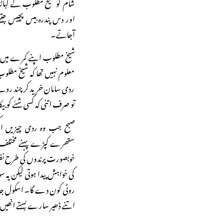
شام کو شیخ مطلوب کے کباڑ
اور دس پندرہ بیس پچیس جت
آجاتے۔
شیخ مطلوب اپنے کمرے میں بی
معلوم نہیں تھا کہ شیخ مطلو
ردی سامان خرید کر چند رو
تو صرف اتنی کہ کسی شئے کو بی
صبح جب وہ ردی چیزیں اک
ستھرے کپڑے پہنے مختلف س
خوبصورت پرندوں کی طرح نظ
کی خواہش پیدا ہوتی لیکن یہ س
روٹی کون دے گا۔ اسکول جان
اتنے ڈھیر سارے بستے انھی