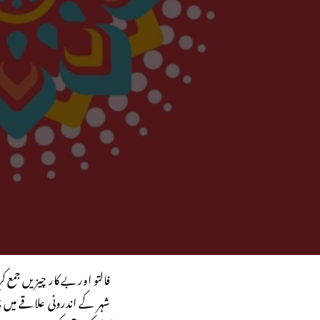
فالتو اور بے کار چیزیں جم
شہر کے اندرونی علاقے میں چک