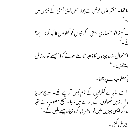
گیا تھا۔‘‘ فقیر جان خوشی سے بولا ’’میں اپنی بستی کے بچوں میں
۔‘‘
نے لگا ’’تمہاری بستی کے بچوں کو کھلونوں کا کیا کرنا ہے؟
تے۔‘‘
عمال شدہ چیزوں کا ڈھیر نکالتے ہوئے کہا ’’پیسے تو روز مل
ملتے ہیں۔‘‘
 شیخ مطلوب نے پوچھا۔
دیا، اسے سارے کھلونوں کے نام نہیں آرہے تھے۔ سوچ سوچ
از میں کھلونوں کے بارے میں بتایا۔ شیخ مطلوب نے فقیر
اگر ایسی چیزیں ملیں تو ادھر لایا کر، زیادہ پیسے ملیں گے۔‘‘
چیز مل گئی۔