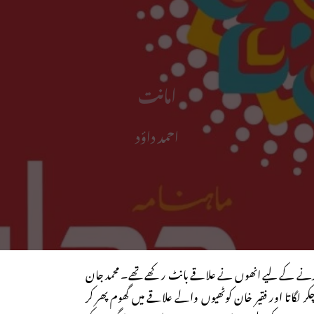
امانت
احمد داؤد
ع کرنے کے لیے انھوں نے علاقے بانٹ رکھے تھے۔ محمد جان
ر لگاتا اور فقیر خان کوٹھیوں والے علاقے میں گھوم پھر کر