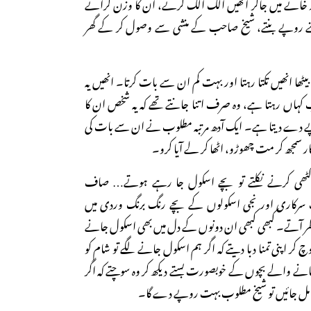
 خانے میں جاکر انھیں الگ الگ کرتے، ان کا وزن کراتے
نے روپے بنتے، شیخ صاحب کے منشی سے وصول کر کے گھر
ٹھا انھیں تکتا رہتا اور بہت کم ان سے بات کرتا۔ انھیں یہ
ب کہاں رہتا ہے، وہ صرف اتنا جانتے تھے کہ یہ شخص ان کا
پے دے دیتا ہے۔ ایک آدھ مرتبہ مطلوب نے ان سے بات کی
کار سمجھ کر مت چھوڑو، اٹھا کر لے آیا کرو۔
ٹھی کرنے نکلتے تو بچے اسکول جا رہے ہوتے… صاف
رکاری اور نجی اسکولوں کے بچے رنگ برنگ وردی میں
ر آتے۔ کبھی کبھی ان دونوں کے دل میں بھی اسکول جانے
وچ کر اپنی تمنا دبا دیتے کہ اگر ہم اسکول جانے لگے تو شام کو
ے والے بچوں کے خوبصورت بستے دیکھ کر وہ سوچتے کہ اگر
ں مل جائیں تو شیخ مطلوب بہت روپے دے گا۔