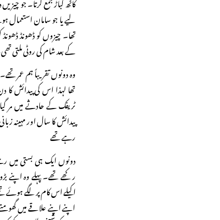
کاٹھ کباڑ جمع کرتا۔ جو چیز
لیے یا جو سامان استعمال ہو
تھا۔ چیزوں کو ڈھونڈ ڈھونڈ
کے بعد شام کی روٹی ملتی تھی
وہ دونوں تقریباً ہم عمر تھے۔
تھا لہذا اس کی پیدائش کا د
ٹریفک کے حادثے میں مر گیا
پیدائش کا سال اور مہینہ زب
رہے تھے
دونوں ایک ہی بستی میں رہ
رکھے تھے۔ پہلے وہ اپنے ب
اکیلے اس کام پر لگے ہوئے تھے
اپنے اپنے علاقے میں گھومتے