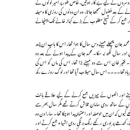
یں دوسروں کے لیے بے کار ہوتیں، خاص طور پر امیر لوگوں کے
نے کے بعد فضول سمجھا جاتا، وہ ان دونوں کی روزی کا وسیلہ
 کر جمع کر کے شیخ مطلوب کے بڑے کباڑ خانے تک پہنچانے
۔
 محمد جان پچھلے مہینے دس سال کا ہوا تھا، اس کا باپ ان پڑھ
ن اور سال لکھ نہ سکا۔ محمد جان کے پیدا ہونے کے بعد وہ
۔ فقیر خان اس سے دو مہینے بڑا تھا، اس کی ماں کو اس کی
انی یاد تھا۔۔۔۔ اس سال سیلاب آیا تھا اور لوگ روزے رکھ
تے اور انھوں نے چیزیں جمع کرنے کے لیے علاقے بانٹ
ڑوں کے ساتھ ردی سامان تلاش کرتے تھے مگر سال بھر سے
 کیوں کہ ان میں حوصلہ اور اعتماد پیدا ہوچکا تھا۔ سارا دن وہ
، کندھے پر بوری رکھے رنگ برنگی ردی اشیاء جمع کرتے اور