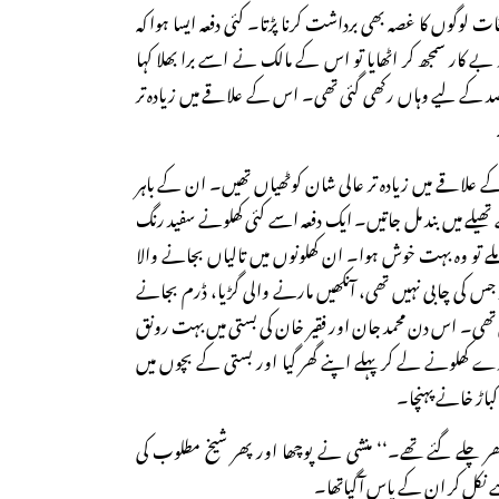
ت لوگوں کا غصہ بھی برداشت کرنا پڑتا۔ کئی دفعہ ایسا ہوا کہ
بے کار سمجھ کر اٹھایا تو اس کے مالک نے اسے برا بھلا کہا
صد کے لیے وہاں رکھی گئی تھی۔ اس کے علاقے میں زیادہ تر
 علاقے میں زیادہ تر عالی شان کوٹھیاں تھیں۔ ان کے باہر
تھیلے میں بند مل جاتیں۔ ایک دفعہ اسے کئی کھلونے سفید رنگ
 تو وہ بہت خوش ہوا۔ ان کھلونوں میں تالیاں بجانے والا
ر جس کی چابی نہیں تھی، آنکھیں مارنے والی گڑیا، ڈرم بجانے
ل تھی۔ اس دن محمد جان اور فقیر خان کی بستی میں بہت رونق
رے کھلونے لے کر پہلے اپنے گھر گیا اور بستی کے بچوں میں
باڑ خانے پہنچا۔
ر چلے گئے تھے۔‘‘ منشی نے پوچھا اور پھر شیخ مطلوب کی
 نکل کر ان کے پاس آگیاتھا۔