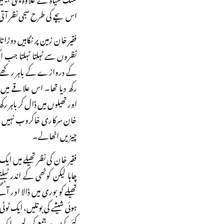
اس بچے کی طرح سجی نظر آتی 
فقیر خان زمین پر نگاہیں دو
نظروں سے ٹہلتا ٹہلتا جب ا
کے دروازے کے باہر رکھے پ
رکھ دیا تھا۔ اس علاقے میں 
اور تھیلوں میں ڈال کر باہر ر
خان سرکاری خاکروب نہیں تھ
چیزیں اٹھالے۔
فقیر خان کی نظر تھیلے میں ایک
چاہا لیکن کوٹھی کے اندر ٹ
تھیلے کو بوری میں ڈالا اور 
ہوئی شیشے کی بوتلیں، ایک ٹو
کئی کپڑے جمع کرلیے۔ ایک 