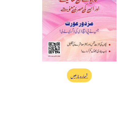
شمارہ پڑھیں