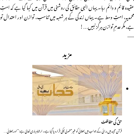
عقیدہ قائم و دائم رہا۔ یہاں انہی حقائق کی روشنی میں قرآن میں کہا گیا ہے کہ امتِ
محمدیہ، امتِ وسط ہے۔ یہاں زندگی کے ہر شعبہ میں تناسب، توازن اور اعتدال تو
ہے، مگر عدمِ توازن ہرگز نہیں…!
——
مزید
حق کی حفاظت
قرآن مجید میں برائی کے جواب میں بھلائی کو غیرمعمولی نیکی قرار دیا گیا ہے۔ ارشادِ باری تعالیٰ ہے: ’’اوربھلائی…