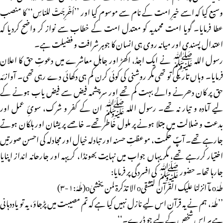
وسیع کیا کہ اسے خیرِ امت کے نام سے موسوم کیا اور ’’اُخْرِجَتْ للناسِ‘‘ کا منصب
عطا فرمایا۔ گویا امت محمدیہ کو معتدل امت کے خطاب سے نواز کر واضح کردیا کہ
اعتدال پسندی اور میانہ روی ہی انسان کا جوہر شرافت و فضیلت ہے۔
رسول اللہ ﷺ نے ایک اجڈ، اکھڑ اور جاہل معاشرے میں دعوتِ حق کا اعلان
فرمایا۔ وہاں تاریکی تو تھی مگر روشنی کی کوئی کرن کم ہی دکھائی دے رہی تھی۔ آوازئہ
حق پر کان دھرنے والے بہت کم تھے اور سرچشمہ فیض سے فیض یاب ہونے کے
لیے آمادہ و تیار نہ تھے۔ رسول اللہ ﷺ ان کے کفر و شرک، سوئِ عمل اور
بدعت و ضلالت میں مبتلا ہونے پر ملول خاطر تھے۔ خاصے پریشان اور ہلکان ہوتے
جارہے تھے۔ آپؐ حکمت، موعظتِ حسنہ اور تبادلہ خیال اور مجادلہ کی احسن صورتیں
اختیار کررہے تھے، مگر یہاں جواب میں نہایت بھونڈا، کریہہ اور جارحانہ انداز اپنایا
جارہا تھا۔ حضور ﷺ کی افسردگی پر فرمایا:
طٰہٰo مآ انزلنا علیک القرآن لتشقیo الا تذکرۃ لمن یخشیٰo(طٰہٰ:۱-۳)
’’طٰہٰ، ہم نے یہ قرآن اس لیے نازل نہیں کیا ہے کہ تم مصیبت میں پڑجاؤ، یہ تو یاددہانی
ہے ہر اس شخص کے لیے جو ڈرے۔‘‘