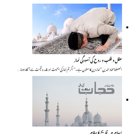
عقل و قلب و روح کی آسودگی نماز
الصلوۃ عماد الدین ’’نماز دین کا ستون ہے۔‘‘ اگر تم نماز کی اہمیت او رقدر و قیمت سے آگاہ ہونا…
اسلام میں تفریح کا مقام