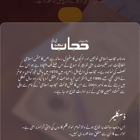
تعاون کیجیے
ماہ نامہ حجاب اسلامی خواتین اور لڑکیوں کا مقبول رسالہ ہے جس کا مشن اسلامی
اخلاقیات اور تعلیمات پر مبنی لٹریچر کو سماج کے اس طبقے تک پہنچانا ہے جو اس کے
نصف کی نمائندہ ہے۔ حجاب کی داغ بیل رام پور میں 1970 میں مائل خیرآبادی مرحومؒ
نے ڈالی تھی، جسے 1996 میں ڈاکٹر ابن فرید صاحبؒ کو منتقل کردیا گیا۔ دو سال تعطل
میں رہنے کے بعد نومبر 2003 سے اس کا نقشِ ثالث ‘حجاب اسلامی’ کے نام سے دہلی
سے شمشاد حسین فلاحی کے زیرِ ادارت شائع ہو رہا ہے۔
ڈسکلیمر
اس ویب سائٹ پر شائع ہونے والا تمام مواد قلم کاروں کی ذاتی آراء پر مبنی ہے۔
ادارے کا ان سے متفق ہونا ضروری نہیں۔