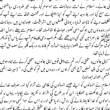
کی جائے۔ اسلام نے اسے رہبانیت سے موسوم کیا ہے۔ غیر ضروری ریاضتوں
سے منع کیا اور بلا وجہ اپنے آپ کو ایذا پہنچانے اور محنتِ شاقہ سے اپنے آپ کو
تکلیف دینے کو ناپسند فرمایا۔ یونانی فلسفیوں میں اشراقیت، عیسائیوں میں رہبانیت
اور ہندوؤں میں جوگ اسی تصورِ عبات کا شاخسانہ تھا۔ اسلام سے پہلے رسول اللہ
ﷺ غارِ حرا میں کئی کئی دن بیٹھے تھے، مگر جب وحی کا پیغام آپ کے پاس آیا تو پھر
گوشۂ عزلت کو آپؐ نے چھوڑ دیا:یایہا المدثرo قم فانذرo وربک فکبر کے مصداق آپؐ
نے فرمایا تھا:
’’اپنی جانوں پر سختی نہ کرو، تم سے پہلی قومیں اپنی جانوں پر سختی کرنے سے تباہ ہوئیں
اور ان کی بقیہ نسلیں آج بھی گرجوں اور دیروں میں تم کو ملیں گی۔‘’ (سیرت النبی
ششم، بحوالہ ابوداؤد)
اسلام نے انسانوں کو اپنے جیسے انسانوں کی غلامی سے آزاد کیا اور صرف خدائے
واحد کی چوکھٹ پر جھکایا، ان کو ہر طرح کی افراط و تفریط سے بچایا۔ یہاں نہ تو
رسولوں کو خدا کا بیٹا بنانے کی روش راہ پاسکی اور نہ اس کے سوا کسی دوسرے کی
بندگی کا جواز مہیا ہوسکا۔ رسول کو رسول اور خدا کا حقیقی الٰہ بنائے رکھنے کا تصور اور