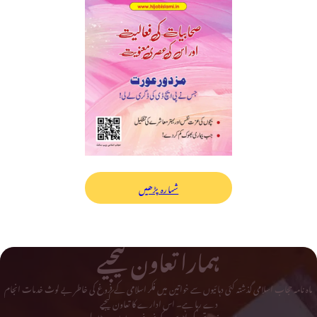
شمارہ پڑھیں
ہمارا تعاون کیجیے
ماہ نامہ حجاب اسلامی گذشتہ کئی دہائیوں سے خواتین میں فکر اسلامی کے فروغ کی خاطر بے لوث خدمات انجام
دے رہا ہے۔ اس ادارے کا تعاون کیجیے
اور دینی و تحریکی لٹریچر کے فروغ میں اپنا حصہ ڈالیے۔