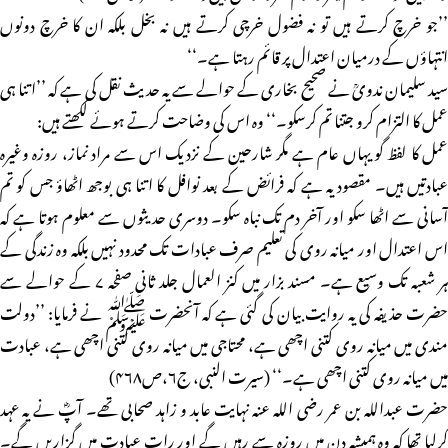
’’جو خرچ کرتے ہیں تو نہ فضول خرچی کرتے ہیں نہ بخل بلکہ ان کا خرچ دونوں
انتہاؤں کے درمیان اعتدال پر قائم رہتا ہے۔‘‘
سید سلیمان ندویؒ نے صحیح بخاری کے حوالے سے یہ حدیث نقل کی ہے کہ ’’اتنا ہی
عمل کا التزام کرو جتنا تم کرسکو۔‘‘ وہ اس کی وضاحت کرتے ہوئے لکھتے ہیں:
عمل کا لفظ گو یہاں عام ہے مگر شارحین کے نزدیک اس سے مراد نماز، روزہ وغیرہ
عبادتیں ہیں۔ مقصود یہ ہے کہ فرائض کے بعد نوافل کا اتنا ہی بوجھ اٹھاؤ جس کو تم
آسانی سے اٹھا سکو اور آخر دم تک نباہ سکو۔ دوسری حدیثوں سے معلوم ہوتا ہے کہ
اس اعتدال اور میانہ روی کی تعلیم صرف عبادات تک محدود نہیں بلکہ وہ زندگی کے
ہر شعبہ تک وسیع ہے۔ مسند بزار میں کنز العمال جلد ثانی صفحہ ۷ کے حوالے سے
حضرت حذیفہ کی یہ روایت بیان کی گئی ہے کہ آنحضرت ﷺ نے فرمایا: ’’دولت
مندی میں میانہ روی کتنی اچھی ہے، محتاجی میں میانہ روی کتنی اچھی ہے، عبادت
میں میانہ روی کتنی اچھی ہے۔‘‘ (سیرت النبی، ج۶،ص۴۶۸)
حضرت عبداللہ بن عمر رضی اللہ عنہ نہایت عابد و زاہد صحابی تھے۔ آپؓ نے یہ عہد
کرلیا تھا کہ وہ ہمیشہ دن میں روزہ سے رہیں گے اور رات عبادت میں گزاریں گے۔