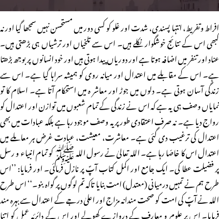
افراط وتفریط، انتہا پسندی، شدت اور غلو کو کسی دور میں مستحسن نہیں سمجھا گیا اور نہ
کبھی اس کے نتائج خوشگوار نکلے ہیں۔ اس سے تلخیاں اور ترشیاں ہی بڑھتی ہیں۔
عناد اور تنفر میں اضافہ ہوتا ہے اور دوریاں پیدا ہوتی ہیں اور خود انسانوں پر بوجھ بڑھتا
ہے۔ اس کے مقابلے میں اعتدال اور میانہ روی کو ہمیشہ سراہا گیا ہے۔ اس سے
زندگی آسان ہوتی ہے۔ دلوں میں جوڑ اور معاشر ہ میں استحکام آتا ہے۔ اسلام کا تو
نمایاں وصف ہی یہ ہے کہ اس نے زندگی کے تمام شعبوں میں توازن اور اعتدال کو
رواج دیا ہے۔ نہ صرف اعتقادی طور پر یہ وصف موجود رہا ہے بلکہ عبادات میں بھی
اعتدال کی ترغیب دی گئی ہے۔ معاشرت، معیشت، عبادت غرض ہر معاملے میں
اعتدال اس کا خاصّا رہا ہے۔ اللہ تعالیٰ نے رسول اللہ ﷺ کو تمام انبیاء و رسل
پر فضیلت عطا کی۔ ایک جامع اور اکمل کتاب آپؐ پر نازل فرمائی۔ اور فرمایا: ’’اس
طرح ہم نے تمہیں درمیانی (معتدل) امت بنایا تاکہ تم لوگوں پر گواہ بنو۔‘‘ اس طرح
اللہ نے آپؐ کی امت کو صحت مندانہ مزاج اور اعلیٰ درجے کے اعتدال سے بہرہ مند
فرمایا۔ اس پر علوم و معارف کے دروازے کھولے اور اس کے دائرئہ عمل کو اتنا