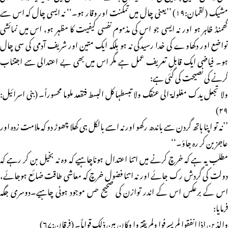
مشیک (لقمان:۱۹) ’’یعنی چال میں تمکنت اور وقار ہو۔‘‘ نہ ایسی چال کہ اس سے
گھمنڈ ظاہر ہو اور نہ ایسی جو اس کی مذموم نفسی کیفیت کا مظہر ہو، اس میں نمائشی
تواضع اور دکھاوے کی خدا رسیدگی نہ ہو بلکہ ایک متین اور شریف آدمی کی سی چال
ہو۔ فیاضی ایک قابلِ تعریف عمل ہے مگر اس میں بھی بے اعتدالی سے اجتناب
کرنے کی نصیحت کی گئی ہے:
ولا تجعل یدک مغلولۃ الی عنقک ولا تبسطہا کل البسط فتقعد ملوما محسوراً۔ (بنی اسرائیل:
۲۹)
’’نہ تو اپنا ہاتھ گردن سے باندھ رکھو اور نہ اسے بالکل ہی کھلا چھوڑ دو کہ ملامت زدہ اور
عاجز بن کر رہ جاؤ۔‘‘
مطلب یہ ہے کہ خرچ کرنے میں اتنا اعتدال ہوناچاہیے کہ وہ نہ بخیل بن کر رہے کہ
دولت کی گردش رک جائے اور نہ اتنا فضول خرچ کہ معاشی طاقت ضائع ہوجائے،
اس کے برعکس اس کے اندر توازن کی صحیح حس موجود ہونی چاہیے۔دوسری جگہ
فرمایا:
والذین اذا انفقوا لم یسرفوا ولم یقتروا وکان بین ذلک قواماً۔ (فرقان:۶۷)