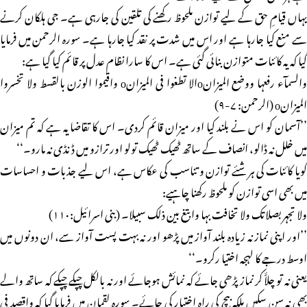
یہاں قیامِ حق کے لیے توازن ملحوظ رکھنے کی تلقین کی جارہی ہے۔ جی ہلکان کرنے
سے منع کیا جارہا ہے اور اس میں شدت پر نقد کیا جارہا ہے۔ سورہ الرحمن میں فرمایا
گیا کہ یہ کائنات متوازن بنائی گئی ہے۔ اس کا سارا نظام عدل پر قائم کیا گیا ہے:
والسمآء رفعہا ووضع المیزانoالا تطغوا فی المیزانo واقیموا الوزن بالقسط ولا تخسروا
المیزانo (الرحمن: ۷-۹)
’’آسمان کو اس نے بلند کیا اور میزان قائم کردی۔ اس کا تقاضا یہ ہے کہ تم میزان
میں خلل نہ ڈالو، انصاف کے ساتھ ٹھیک ٹھیک تولو اور ترازو میں ڈنڈی نہ مارو۔‘‘
گویا کائنات کی ہر شئے توازن و تناسب کی عکاس ہے، اس لیے جذبات و احساسات
میں بھی اسی توازن کو ملحوظ رکھنا چاہیے:
ولا تجہر بصلاتک ولا تخافت بہا وابتغ بین ذلک سبیلا۔ (بنی اسرائیل:۱۱۰)
’’اور اپنی نماز نہ زیادہ بلند آواز میں پڑھو اور نہ بہت پست آواز سے، ان دونوں میں
اوسط درجے کا لہجہ اختیا رکرو۔‘‘
یعنی نہ تو چلاَّ کر نماز پڑھی جائے کہ نمائش ہوجائے اور نہ بالکل چپکے چپکے کہ ساتھ والے
بھی نہ سن سکیں بلکہ بیچ کی راہ اختیار کی جائے۔ سورہ لقمان میں فرمایا گیا کہ واقصد فی