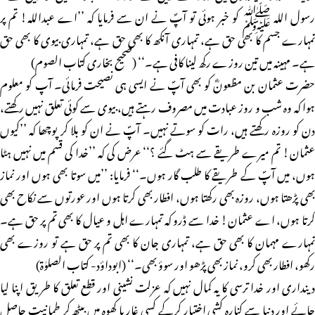
رسول اللہ ﷺ کو خبر ہوئی تو آپؐ نے ان سے فرمایا کہ ’’اے عبداللہ! تم پر
تمہارے جسم کا بھی حق ہے، تمہاری آنکھ کا بھی حق ہے، تمہاری بیوی کا بھی حق
ہے۔ مہینہ میں تین روزے رکھ لینا کافی ہے۔‘‘ (صحیح بخاری کتاب الصوم)
حضرت عثمان بن مظعونؓ کو بھی آپؐ نے ایسی ہی نصیحت فرمائی۔ آپ کو معلوم
ہوا کہ وہ شب و روز عبادت میں مصروف رہتے ہیں، بیوی سے کوئی تعلق نہیں رکھتے،
دن کو روزہ رکھتے ہیں، رات کو سوتے نہیں۔ آپؐ نے ان کو بلا کر پوچھا کہ ’’کیوں
عثمان! تم میرے طریقے سے ہٹ گئے ؟‘‘ عرض کی کہ ’’خدا کی قسم میں نہیں ہٹا
ہوں، میں آپؐ کے طریقے کا طلب گار ہوں۔‘‘ فرمایا: ’’میں سوتا بھی ہوں اور نماز
بھی پڑھتا ہوں، روزہ بھی رکھتا ہوں، افطار بھی کرتا ہوں اور عورتوں سے نکاح بھی
کرتا ہوں، اے عثمان! خدا سے ڈرو کہ تمہارے اہل و عیال کا بھی تم پر حق ہے۔
تمہارے مہمان کا بھی حق ہے، تمہاری جان کا بھی تم پر حق ہے تو روزے بھی
رکھو، افطار بھی کرو، نماز بھی پڑھو اور سوؤ بھی۔‘‘ (ابوداؤد- کتاب الصلوٰۃ)
دینداری اور خدا ترسی کا یہ کمال نہیں کہ عزلت نشینی اور قطع تعلق کا طریق اپنا لیا
جائے اور دنیا سے کنارہ کشی اختیار کرکے کسی غار یا کھوہ میں بیٹھ کر طمانیت حاصل