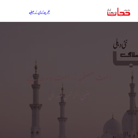
خریداری / عطیہ
امتِ مسلمہ — امتِ وسط ہے
عتیق الرحمن صدیقی