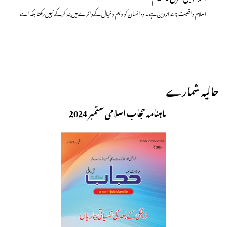
اسلام واقعیت پسندانہ دین ہے۔ وہ انسان کو وہم و خیال کے دائرے میں بند کرکے نہیں رکھتا بلکہ اسے…
حالیہ شمارے
ماہنامہ حجاب اسلامی ستمبر 2024