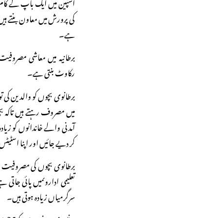
اسپین میں ایک باپ کے کام
کی پرورش میں معاون بنتے ہیں
ہے۔
برطانیہ میں معاشی مصروفیت 
رکاوٹ بنتی ہے۔
برطانوی بچوں کو والدین کی 
میں مصروف رہتے ہیں تاکہ 
آمدنی والے خاندانوں کو زیا
کر دیے جائیں اور اپنا اسٹیٹس
برطانوی بچوں کی مصروفیت 
تعلیمی اداروںمیں پائی جات
سرگرمیاں زیادہ ہوتی ہیں۔