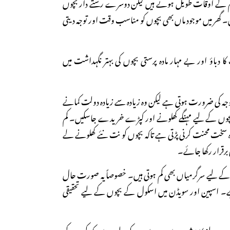
 کے اوقات طویل ہوتے ہیں لیکن دوسرے رشتے دار بچوں
۔ گھر میں موجود ماں بھی بچوں کو مناسب وقت اور توجہ دیتی
کا دباؤ اور بے مہار مادہ پرستی بچوں کی بہتر نگہداشت میں
توجہ کی ضرورت ہوتی ہے لیکن وہ زیادہ سے زیادہ دولت کمانے
بچوں کے لیے مہنگے کھلونے اور کپڑے خریدے جاسکیں۔ کم
دہ سخت محنت کرنی پڑتی ہے تاکہ بچوں کو نت نئے کھلونے لے
 برقرار رکھا جائے۔
کے لیے سرگرمیاں بھی کم ہوتی ہیں۔ خصوصاً یہ صورت حال
ی ہے۔ اسپین اور سویڈن میں اسکول کے بچوں کے لیے تحقیقی