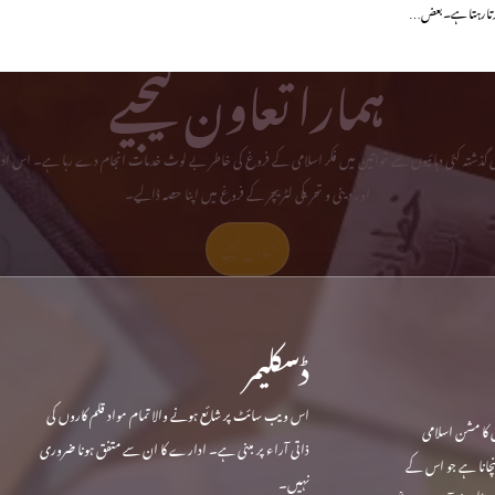
 کرتا رہتا ہے۔ بعض…
ہمارا تعاون کیجیے
می گذشتہ کئی دہائیوں سے خواتین میں فکر اسلامی کے فروغ کی خاطر بے لوث خدمات انجام دے رہا ہے۔ اس ادا
اور دینی و تحریکی لٹریچر کے فروغ میں اپنا حصہ ڈالیے۔
تعاون کیجیے
ڈسکلیمر
اس ویب سائٹ پر شائع ہونے والا تمام مواد قلم کاروں کی
 کا مشن اسلامی
ذاتی آراء پر مبنی ہے۔ ادارے کا ان سے متفق ہونا ضروری
ہنچانا ہے جو اس کے
نہیں۔