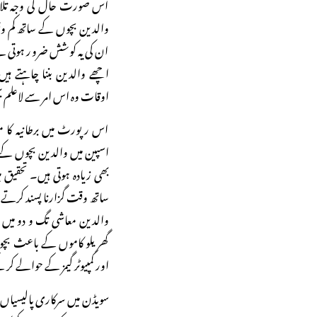
اس صورت حال کی وجہ تلا
والدین بچوں کے ساتھ کم و
ان کی یہ کوشش ضرور ہوتی ہے
اچھے والدین بننا چاہتے ہی
اوقات وہ اس امر سے لاعلم ب
اس رپورٹ میں برطانیہ کا م
اسپین میں والدین بچوں کے
بھی زیادہ ہوتی ہیں۔ تحقیق
ساتھ وقت گزارنا پسند کرتے ہ
والدین معاشی تگ و دو میں 
گھریلو کاموں کے باعث بچو
اور کمپیوٹر گیمز کے حوالے کر
سویڈن میں سرکاری پالیسیاں