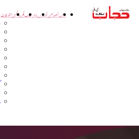
اداریہ
خصوصی تحریریں
بزم حجاب
فکر و آگہی
متفرقات
ت
د
و
س
ش
ا
ا
گ
م
ب