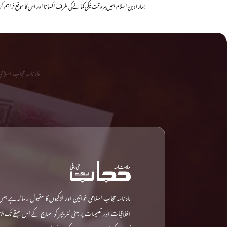
ہمارا دین اسلام ہمیں ہر وقت نیکی کمانے کی طرف اکساتا اور اس کا موقع فراہم
ماہ نامہ حجاب اسلا
ماہ نامہ حجاب اسلامی خواتین اور لڑکیوں کا مقبول رسالہ ہے جس
اخلاقیات اور تعلیمات پر مبنی لٹریچر کو سماج کے اس طبقے تک پ