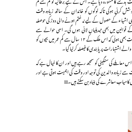
ات بدلنے کا مشورہ دیا ہے۔ اس کے لیے برطانیہ کو کم سے کم
کوشش کرنی ہوگی تاکہ لوگوں کو خاندان کے ساتھ زیادہ وقت
دی اشیاء کے حصول کے لیے نہ ختم ہونے والی دوڑ کی حوصلہ
قوانین میں بھی تبدیلیاں لانی ہوں گی۔ اسی حوالے سے
سویڈن میں یہ دلچسپ پیش رفت بھی ہوئی کہ اس ملک کے ۱۲ سال سے کم عمر میں بچوں کو
الے اشتہارات پر پابندی کا فیصلہ کرلیا گیا۔
س معاملے کی سنگینی کو سمجھ رہے ہیں اور ان کا خیال ہے کہ
ولت سے زیادہ والدین کی توجہ اور وقت کی اہمیت ہوتی ہے اور
کامیاب معاشرے کی بنیاد بن سکتے ہیں۔lll