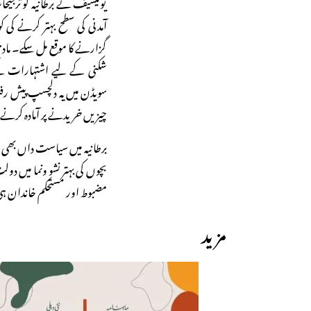
یونیسیف نے برطانیہ کو ترجیح
آمدنی کی سطح بہتر کرنے کی 
گزارنے کا موقع مل سکے۔ ما
شکنی کے لیے اشتہارات کے 
چیزیں خریدنے پر آمادہ کرنے و
برطانیہ میں سیاست داں بھی ا
بچوں کی بہتر نشو ونما میں د
مضبوط اور مستحکم خاندان ہی 
مزید