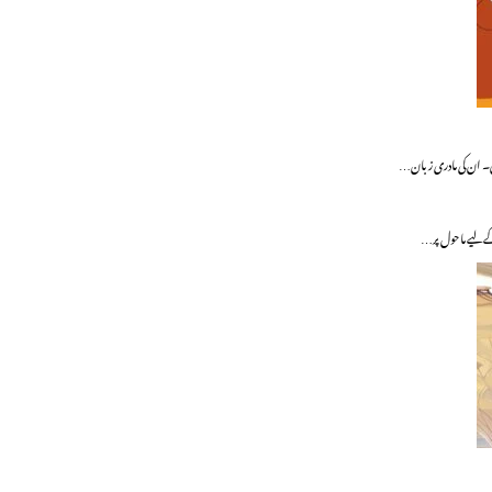
یں۔ ان کی مادری زبان…
 کے لیے ماحول پر…