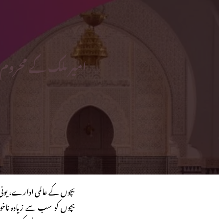
امیر ملک کے محروم
بچوں کے عالمی ادارے، یونی 
بچوں کو سب سے زیادہ ناخو