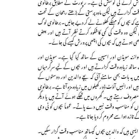
ش کرنے کی کوشش کی ہے۔ رپورٹ کے مطابق برطانوی
قت گزارتے ہیں لیکن مادہ پرستی کے بڑھتے رجحان کے تحت
 کہ بچوں کو مہنگے کھلونے لے کر دیے جائیں۔ برطانوی لوگ
ں لیکن وہ وقت کی کمی کاشکوہ کرتے نظر آتے ہیں اور بعض
ھی ہوتے ہیں کہ بچوں کی اچھی پرورش کیسے کی جائے۔
وازنہ سویڈن اور اسپین کے ساتھ کیا گیا ہے۔ سویڈن اور
 ساتھ زیادہ وقت گزارتے ہیں اور بچوں کے لیے سرگرمیاں
 میں یہ بات بھی سامنے آئی کہ بچے والدین اور دوستوں کے
یں اور انہیں آؤٹ ڈور کھیلوں میں زیادہ مزہ آتا ہے۔ برطانوی
مصروف رہتے ہیں۔ گھروں میں تھکے ہوئے آتے ہیں یا دیگر
ں کو مناسب وقت نہیں دے پاتے۔ عموماً بچوں کو ٹی وی
 کے تازہ ہوا سے محروم کر دیا جاتا ہے۔
 ایسی ہیں کہ والدین بچوں کیساتھ مناسب وقت گزار سکیں۔