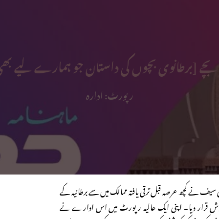
 بچے [برطانوی بچوں کی داستان جو ہمارے لیے بھ
رپورٹ: ادارہ
سیف نے کچھ عرصہ قبل ترقی یافتہ ممالک میں سے برطانیہ کے
ش قرار دیا۔ اپنی ایک حالیہ رپورٹ میں اس ادارے نے