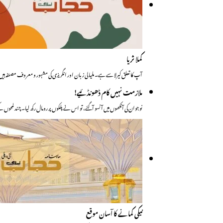
کملا ثریا
آپ کا تعلق کیرلا سے ہے۔ ملیالی زبان اور انگریزی کی مشہور و معروف مصنفہ ہ
ملازمت نہیں کام ڈھونڈئیے!
نوجوان کی آنکھوں میں آنسو آگئے، تو اس نے پلکوں پر رومال رکھ لیا۔ چند لمحوں
نیکی کمانے کا آسان موقع