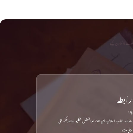
رے کا تعاون کیجیے
رابطہ
پتہ:
ماہ نامہ حجاب اسلامی، ڈی 50، ابوالفضل انکلیو، جامعہ نگر، نئی
دہلی-25