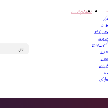
تربیت
تمام شمارے
ذکیر
ینیات
الدین کا صفحہ
ماجیات
خصیت کا ارتقا
فسانے
Search
نشائیے
ھر داری
ائدہ
یوٹی ٹپس