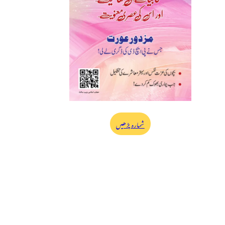
شمارہ پڑھیں