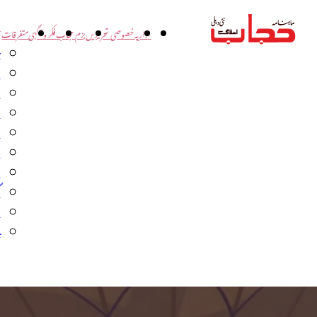
اداریہ
خصوصی تحریریں
بزم حجاب
فکر و آگہی
متفرقات
ت
د
و
س
ش
ا
ا
گ
م
ب