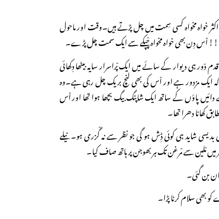
کثر خواہ مخواہ کسی سِمت میں چل پڑتے ہیں۔وقت اور ماحول
! اْس دِن بھی خواہ مخواہ چْپکے سے ایک سمت چل پڑے۔
دم دْور ہی دیوار کے سائے میں ایک پْراسرار سایہ بیٹھا دِکھائی
لا کہ ایک مزدور ہے اور اْس کی بھی لنچ بریک چل رہی ہے۔وہ
کے دائیں پاؤں کے ساتھ ایک شاپنگ بیگ بچھا ہوا تھا اور اْس
ابق کھانا دھرا تھا۔
سی بدیسی شاید ہی کوئی ڈِش ہو گی جو نظر سے نہ گْزری ہو۔ نیلے
میں مْلین سے مْرغن تک ہر بھوجن پر ہاتھ صاف کیا۔
ان بن گئی۔
ے کو بھی سلام کرنا پڑا۔