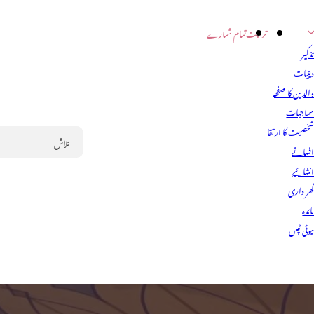
تربیت
تمام شمارے
ذکیر
ینیات
الدین کا صفحہ
ماجیات
خصیت کا ارتقا
فسانے
Search
نشائیے
ھر داری
ائدہ
یوٹی ٹپس