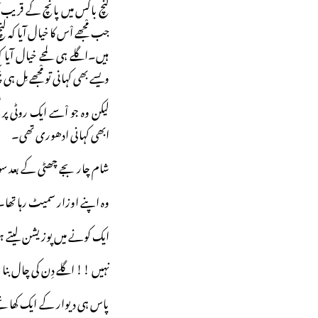
لنچ باکس میں پانچ کے قریب آ
جب مْجھے اْس کا خیال آیا کہ 
ہیں۔اگلے ہی لمحے خیال آی
ویسے بھی کہانی تو مْجھے مِل ہی
لیکن وہ جو اْسے ایک روٹی 
ابھی کہانی ادھوری تھی۔
شام چار بجے چھٹی کے بعد سوچ
وہ اپنے اوزار سمیٹ رہا تھا۔
ایک کونے میں پوزیشن لیتے ہو
نہیں !! اگلے دِن کی چال بنا
پاس ہی دیوار کے ایک کھانچے 