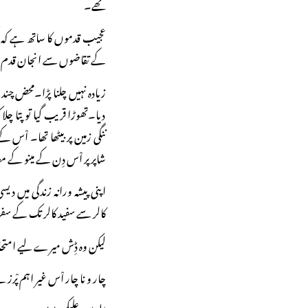
تھے۔
عجیب قدموں کا ساتھ ہے کہ ا
کے تقاضوں سے انجان قدم !
زیادہ نہیں چلنا پڑا۔محض چند ق
دیا۔تھوڑا قریب گیا تو پتا چ
ننگی زمین پر بیٹھا تھا۔ اْس 
شاپر پر اْس دِن کے مینو کے مط
اپنی پیشہ ورانہ زندگی میں دی
کالر سے سفید کالر تک کے سفر 
لیکن وہ ڈِش میرے لیے امتح
چار و نا چار اْس غیر اہم پْرز