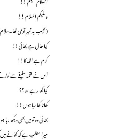
السلام علیکم !!
وعلیکم السلام !!
(عجیب بد تمیز آدمی تھا۔سلام
کیا حال ہے بھائی !!
کرم ہے اللہ کا !!
اْس نے لقمہ سلیقے سے توڑ
کیا کھا رہے ہو ؟؟
کھانا کھا رہا ہوں !!
بھائی وہ تو میں بھی دیکھ رہا
میرا مطلب ہے کہ کھانے میں 