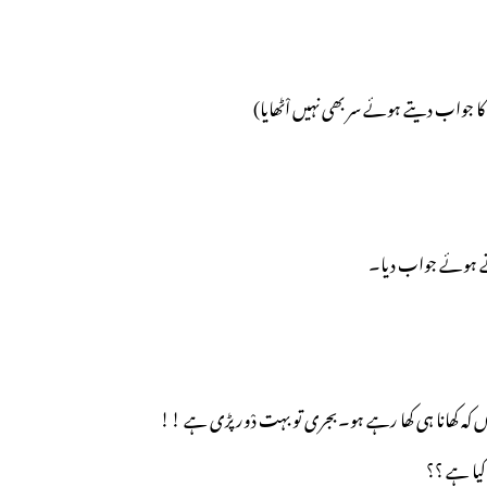
 کا جواب دیتے ہوئے سر بھی نہیں اْٹھایا)
تے ہوئے جواب دیا۔
 ہوں کہ کھانا ہی کھا رہے ہو۔بجری تو بہت دْور پڑی ہے !!
کیا ہے ؟؟