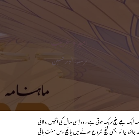
امیر و غریب
مرسلہ: انور حسین
ایک بجے لنچ بریک ہوتی ہے۔وہ اِسی سال کی اْنتیس جولائی
ائزہ لیا تو ابھی لنچ شروع ہونے میں پانچ دس منٹ باقی