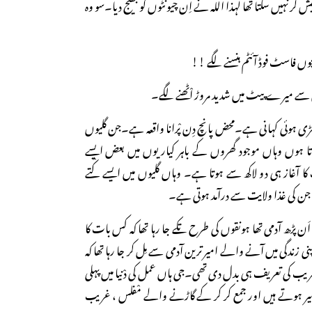
یش کر نہیں سکتا تھا لہذا اللہ نے اِن چیونٹوں کو بھیج دیا۔سو وہ
 فاسٹ فوڈ آئٹم ہنسنے لگے !!
سے میرے پیٹ میں شدید مروڑ اْٹھنے لگے۔
ی گھڑی ہوئی کہانی ہے۔محض پانچ دِن پْرانا واقعہ ہے۔جن گلیوں
جاتا ہوں وہاں موجود گھروں کے باہر کیاریوں میں بعض ایسے
 آغاز ہی دو لاکھ سے ہوتا ہے۔ وہاں گلیوں میں ایسے کْتے
جن کی غذا ولایت سے درآمد ہوتی ہے۔
اَن پڑھ آدمی تھا ہونقوں کی طرح تکے جا رہا تھا کہ کس بات کا
پنی زندگی میں آنے والے امیر ترین آدمی سے مِل کر جا رہا تھا کہ
یب کی تعریف ہی بدل دی تھی۔جی ہاں عمل کی دْنیا میں پہلی
ے امیر ہوتے ہیں اور جمع کر کر کے گاڑنے والے مْفلس ، غریب