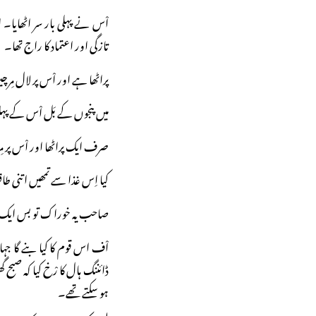
اْس نے پہلی بار سر اٹھایا۔
تازگی اور اعتماد کا راج تھا۔
پراٹھا ہے اور اْس پر لال مِر
میں پنجوں کے بَل اْس کے پہلو 
صرف ایک پراٹھا اور اْس پر م
کیا اِس غذا سے تمھیں اتنی ط
صاحب یہ خوراک تو بس ایک ب
اْف اس قوم کا کیا بنے گا جہ
ڈائننگ ہال کا رْخ کیا کہ صبح گھ
ہو سکتے تھے۔