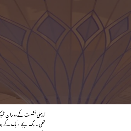
تربیتی نشست کے دوران ٹھیک 
تھی۔ایک بجے بریک کے بعد ج