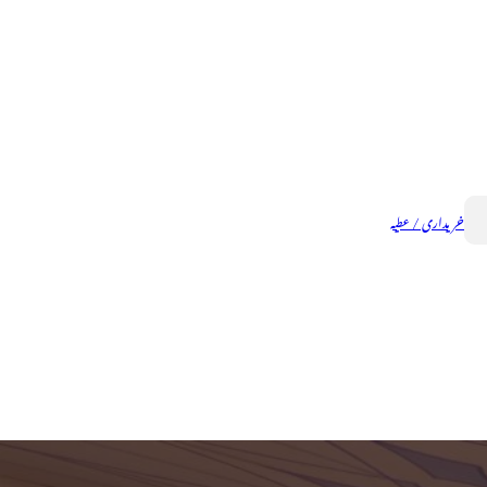
خریداری / عطیہ