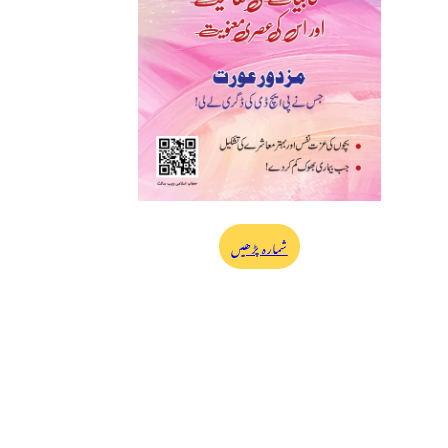
شمارہ پڑھیں