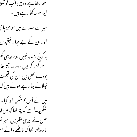
لکھ رکھا ہے وہ میں آپ کو تو پ
اپنا حصہ کھا رہے ہیں۔
میرے معدے میں موجود پانچوں
اور اْن کے بے مہار قہقہوں 
یہ کوئی افسانہ نہیں اور نہ ہ
سے گزر کر میں روزانہ آتا 
پودے بھی ہیں جن کی قیمت کا
ٹہلائے جا رہے ہوتے ہیں کہ 
میں نے اْس کا شکریہ ادا کیا۔ 
شکریہ۔اْسے کیا پتا تھا کہ میں ا
جس نے میری نظر میں امیر غر
بار دیکھا تھا کہ بانٹنے وال