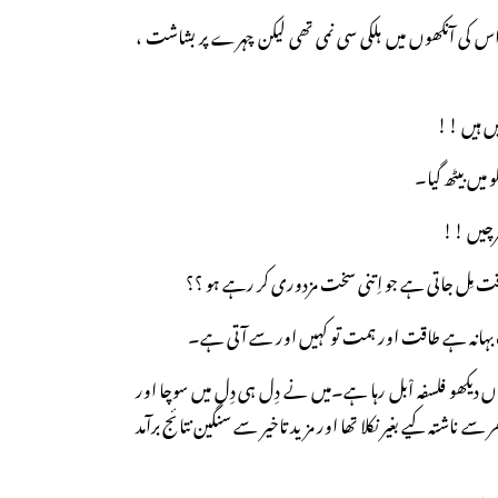
 اس کی آنکھوں میں ہلکی سی نمی تھی لیکن چہرے پر بشاشت ،
چیں ہیں !!
میں بیٹھ گیا۔
ِرچیں !!
اقت مِل جاتی ہے جو اِتنی سخت مزدوری کر رہے ہو ؟؟
ہانہ ہے طاقت اور ہمت تو کہیں اور سے آتی ہے۔
اں دیکھو فلسفہ اْبل رہا ہے۔میں نے دِل ہی دِل میں سوچا اور
ر سے ناشتہ کیے بغیر نکلا تھا اور مزید تاخیر سے سنگین نتائج برآمد