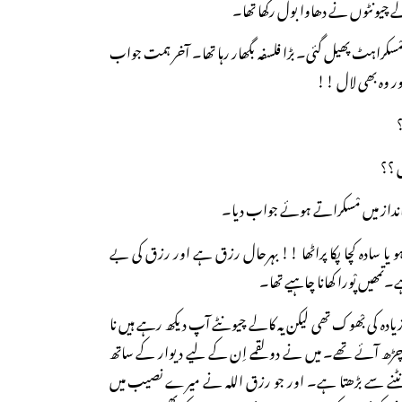
 چیونٹوں نے دھاوا بول رکھا تھا۔
کراہٹ پھیل گئی۔ بڑا فلسفہ بگھار رہا تھا۔ آخر ہمت جواب
ر وہ بھی لال !!
؟
 ؟؟
داز میں مْسکراتے ہوئے جواب دیا۔
ہو یا سادہ کچا پکا پراٹھا !! بہرحال رزق ہے اور رزق کی بے
۔تمھیں پْورا کھانا چاہیے تھا۔
 کی بْھوک تھی لیکن یہ کالے چیونٹے آپ دیکھ رہے ہیں نا
 چڑھ آئے تھے۔ میں نے دو لقمے اِن کے لیے دیوار کے ساتھ
ٹنے سے بڑھتا ہے۔ اور جو رزق اللہ نے میرے نصیب میں