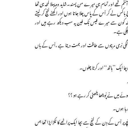
ئٹم تھے اور تمام ہی میرے من پسند۔شاید وہ پہلا لمحہ ہی تھا
لنچ باکس لے کر اْس کے پاس چلا جاتا ہوں اور اکھٹے لنچ کر لیتے
ا کہ کون سے میرے فیس بْک فین یہ سب دیکھ رہے ہیں اور
 چْکی ہے۔
پر لگی نِری مرچوں سے طاقت اور ہمت دیتا ہے ،اْس کے ہاں
ا ایک ’’ہاتھ‘‘ اور کرتا چلوں۔
ئے میں نے پْوچھا چْھٹی کر رہے ہو ؟؟
 رہا ہوں۔
پر اْس کے دِن کے لنچ سے بچا ایک پراٹھے کا ٹکڑا پڑا تھا جس