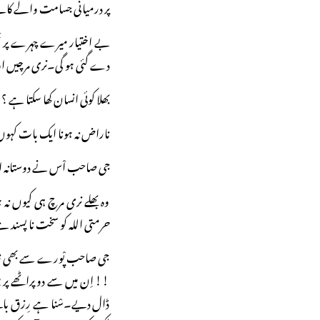
پر درمیانی جسامت والے کالے
بے اختیار میرے چہرے پر مْس
دے گئی ہو گی۔نری مرچیں او
بھلا کوئی انسان کھا سکتا ہے ؟
ناراض نہ ہونا ایک بات کہوں
جی صاحب اْس نے دوستانہ ان
وہ بھلے نری مرچ ہی کیوں نہ 
حرمتی اللہ کو سخت نا پسند ہے
جی صاحب پْورے سے بھی زیادہ
!! اِن میں سے دو پراٹھے پر
ڈال دیے۔سْنا ہے رِزق بان