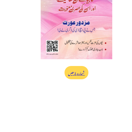
شمارہ پڑھیں