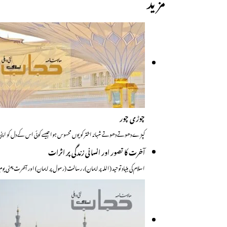
مزید
چوڑی چور
کپڑے دھوتے دھوتے شبانہ اختر کو یوں محسوس ہوا جیسے کوئی اس کے دل کو ا
آخرت کا تصور اور انسانی زندگی پر اثرات
اسلام کی بنیاد توحید (اللہ پر ایمان)، رسالت (رسول پر ایمان) اور آخرت یعنی 