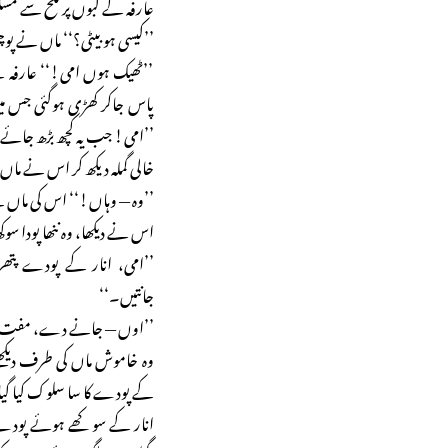
عارفہ کے لبوں پر تلخ سے م
’’کیسی ہو بیٹی؟‘‘ ماں نے پو
’’ٹھیک ہوں امی!‘‘ عارفہ ن
پاس جاکر کھڑی ہوگئی جس میں 
’’امی! جب یہ کچھ بڑھ جائے تو
خالی گملہ دیکھ کر اس نے ماں 
’’وہ — وہاں!‘‘ اس کی ماں ن
اس نے دیکھا، وہ ننھا پودا سوکھ
’’امی، انار کے پودے پتھری
جانتیں۔‘‘
’’اوں — جانے دے، مفت کا پود
وہ خاموش ماں کی طرف دیکھن
کے پودے کا سا سلوک کیا گی
انار کے سوکھے ہوئے پودے ک