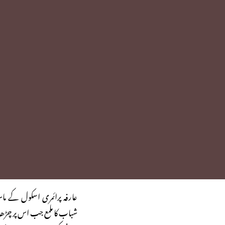
عارفہ پرائمری اسکول کے ماس
شباب کا ملمع جب اس پر چڑھا 