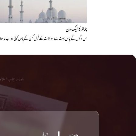
پڑاؤ کا ایک دن
ان لوگوں کے پاس بہت سے سوالات تھے لیکن کسی کے پاس کوئی جواب نہ ت
ماہ نامہ حجاب اسلا