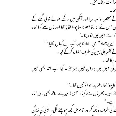
سکراہٹ رینگ گئی۔
چھا۔
ے مختصر جواب دیا اور آنگن میں رکھے ہوئے خالی گملے کے
اس نے انا رکا چھوٹا سا پودا لگایا تھا اور ماں سے کہا تھا،
 اسے زمین میں لگا دینا۔‘‘
سے پوچھا: ’’امی! انار کا پودا آپ نے کہاں لگایا؟‘‘
ے پتھریلی زمین کی طرف اشارہ کرکے کہا۔
 چکا تھا۔
لی زمین میں پروان نہیں چڑھتے۔ کیا آپ اتنا بھی نہیں
ا تھا ، خریدا ہوا تو نہیں تھا۔‘‘
ے لگی۔ پھر ماں سے کہا: ’’امی! میرے ساتھ بھی اس انار
ا ہے۔‘‘
ی طرف دیکھ کر وہ خاموش کچھ سوچنے لگی۔ لڑکی کی زندگی