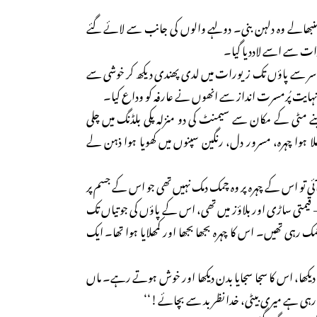
سنبھالے وہ دلہن بنی۔ دولہے والوں کی جانب سے لائے گئے
ت سے اسے لاددیا گیا۔
 سر سے پاؤں تک زیورات میں لدی پھندی دیکھ کر خوشی سے
ہایت پُرمسرت انداز سے انھوں نے عارفہ کو وداع کیا۔
نے مٹی کے مکان سے سیمنٹ کی دو منزلہ پکی بلڈنگ میں چلی
ا ہوا چہرہ، مسرور دل، رنگین سپنوں میں کھویا ہوا ذہن لے
ے آئی تو اس کے چہرہ پر وہ چمک دمک نہیں تھی جو اس کے جسم پر
متی ساڑی اور بلاؤز میں تھی، اس کے پاؤں کی جوتیاں تک
ی تھیں۔ اس کا چہرہ بجھا بجھا اور کمھلایا ہوا تھا۔ ایک
دیکھا، اس کا سجا سجایا بدن دیکھا اور خوش ہوتے رہے۔ ماں
 رہی ہے میری بیٹی، خدا نظر بد سے بچائے!‘‘