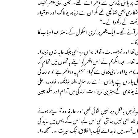
ت پر پاس پڑوس سے پتھر آنے لگے۔ لیکن کوئی پتھر ٹھیک
 شکاری بھی نشانچی تھے مگر ان سے زیادہ چالاک اور ہوشیار
درخت کے رکھوالے۔‘‘
ر آئے تھے۔ ایک پتھر پرائمری اسکول کے ماسٹر عبدالوہاب کا
 کا۔
ا اور خوبصورت و توانا جواں مرد بھی جبکہ عابد خان زمیندار
زند تھا۔ عبدالکریم نے اس پتھر کو اپنے ہاتھوں میں تھام کر
 لیا اور اپنی بیوی سے کہا: ’’بیگم یہ وہ پتھر ہے جو عارفہ کی
کل پارس ہے پارس —اسے دو منزلہ پختہ بلڈنگ، خادمہ، اعلیٰ
ے چاندی کے بہترین زیوارت، زندگی میں آرام اور سکھ چین
 میں بالکل دیر نہیں لگائی تھی اور عارفہ وہ تو اپنے ہونے
ھ بھی نہیں جانتی تھی اس لیے اس کے ذہن میں عابد کی
 ہاں تصور میں عابد اسے ایک بااخلاق، نیک سیرت اور سمجھ دار