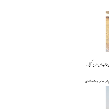
پنی جانب اس طرح کھینچ…
یومِ جزاء وسزا پر ہے۔ ایمان…