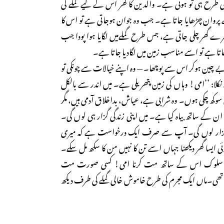
 طرح ہی تو ہوتی ہے۔ والدین کا گھر اس کے لیے گملے کی
پروان چڑھایا جاتا ہے۔ جب وہ جوان ہوجاتی ہے تو اس کا
دوسرے گھر چلی جاتی ہے، جس طرح گملےمیں لگایا ہوا پودا جب
اتا ہے تو اسے مناسب زمین میں لگادیا جاتا ہے۔
 چین ہوکر اس سے پوچھا۔ — وہ اپنے خیالات سے چونکی تو
لا: ’’امی! وہاں کی زمین پتھریلی ہے۔ میں اندر سے بالکل
کھ چکی ہوں۔ وہ شرابی ہے، عیاش، بداخلاق آدمی ہیں، مگر
ا ان کے ساتھ بیاہ کیا ہے۔ میں اپنی زندگی گزار ہی لوں گی۔
ار لوں گی۔ آپ سے صرف ایک درخواست ہے کہ میری
ی ایسا گھر دیکھنا جہاں اسے تن کا نہیں من کا سکھ مل سکے۔
ا سلوک اس کے ساتھ مت کرنا امی! کسی صورت مت
گئی تھی۔ماں ایک مجرم کی طرح خاموش خالی گملے کی طرف دیکھ