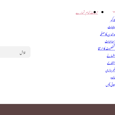
تربیت
تمام شمارے
ذکیر
ینیات
الدین کا صفحہ
ماجیات
خصیت کا ارتقا
فسانے
Search
نشائیے
ھر داری
ائدہ
یوٹی ٹپس