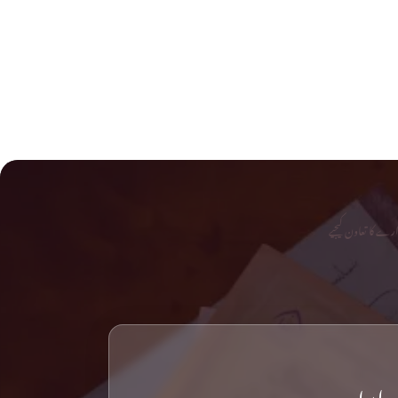
رے کا تعاون کیجیے
رابطہ