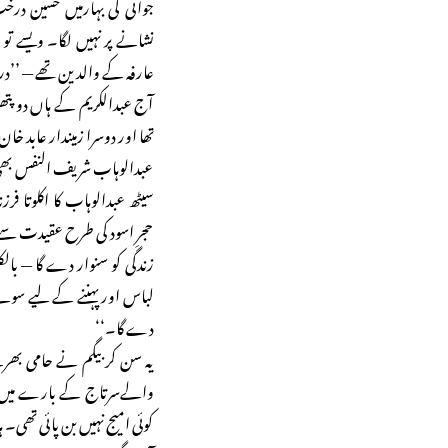
جوانی کی بہارمیں حسین درخ
نشانے پر نہیں لگا۔ ویسے تو
عارفہ کے والدین تھے — ’’
آج عبدالکریم کے ہاں دو پتھ
تھا اور دوسرا زمیندار عابد خان
عبدالوہاب شریف النفس بھی تھ
سیٹھ عبدالوہاب کا اکلوتا فر
حجرِ اسود کی طرح عقیدت سے چوم
زندگی کو سنوار دے گا — بال
لباس اور پہننے کے لیے سون
دے گا۔‘‘
یہ سن کر بیگم نے حامی بھرنے
والےسرتاج کے بارے میں کچ
کوئی امیج نہیں بن پائی تھی۔