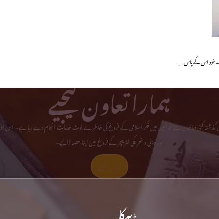
ھا۔ خود اس کے پاس…
ہمارا تعاون کیجیے
می گذشتہ کئی دہائیوں سے خواتین میں فکر اسلامی کے فروغ کی خاطر بے لوث خدمات انجام دے رہا ہے۔ اس ادا
اور دینی و تحریکی لٹریچر کے فروغ میں اپنا حصہ ڈالیے۔
تعاون کیجیے
ڈسکلیمر