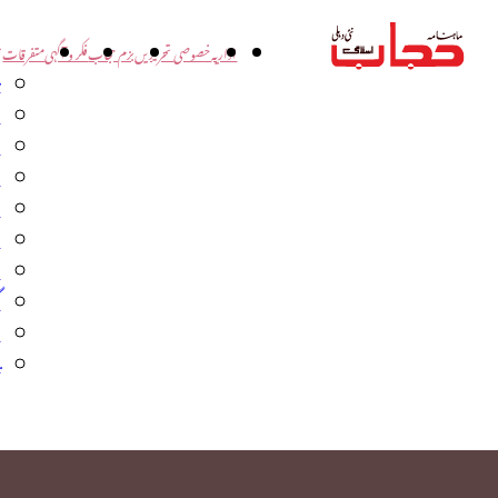
اداریہ
خصوصی تحریریں
بزم حجاب
فکر و آگہی
متفرقات
ت
د
و
س
ش
ا
ا
گ
م
ب