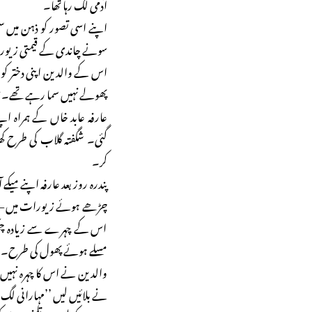
آدمی لگ رہا تھا۔
اپنے اسی تصور کو ذہن میں 
سونے چاندی کے قیمتی زیورا
اس کے والدین اپنی دختر کو
پھولے نہیں سما رہے تھے۔ ن
عارفہ عابد خاں کے ہمراہ اپ
گئی۔ شگفتہ گلاب کی طرح کھل
کر۔
پندرہ روز بعد عارفہ اپنے میک
چڑھے ہوئے زیورات میں — قی
اس کے چہرے سے زیادہ چمک رہ
مسلے ہوئے پھول کی طرح۔
والدین نے اس کا چہرہ نہیں 
نے بلائیں لیں ’’مہارانی لگ