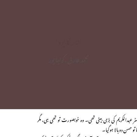
انار کا پودا
محمد طارق ،کولہا پور
ٹر عبدالکریم کی بڑی بیٹی تھی۔ وہ خوبصورت تو تھی ہی، مگر
تو حسن دوبالا ہوگیا۔