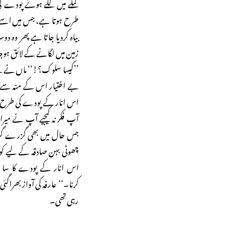
گملے میں لگے ہوئے پودے کی
طرح ہوتا ہے، جس میں اسے 
بیاہ کردیا جاتا ہے پھر وہ 
زمین میں لگانے کے لائق ہوج
’’کیسا سلوک؟!‘‘ ماں نے بے
بے اختیار اس کے منہ سے نک
اس انار کے پودے کی طرح سو
آپ فکر نہ کیجیے آپ نے میر
جس حال میں بھی گزرے گز
چھوٹی بہن صادقہ کے لیے کوئ
اس انار کے پودے کا س
کرنا۔‘‘ عارفہ کی آواز بھرا
رہی تھی۔