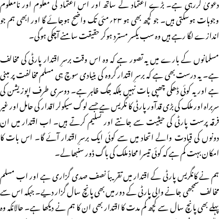
دعویٰ کررہی ہے۔ بڑے اعتماد کے ساتھ اور اس اعتماد کی معلوم اور نامعلوم
وجوہات ہوسکتی ہیں۔ جو کچھ بھی ہو ۲۳؍مئی تک واضح ہوجائے گا اور ابھی ہم جو
اندازے لگا رہے ہیں وہ سب یکسر مسترد ہوکر حقیقت سامنے آچکی ہوگی۔
مسلمانوں کے بارے میں یہ تصور ہے کہ وہ اس وقت برسرِ اقتدار پارٹی کی مخالف
ہے۔ یہ درست بھی ہے کہ برسرِ اقتدار گروہ کی بنیادی سوچ ہی مسلم مخالفت پر مبنی
ہے اور یہ کوئی ڈھکی چھپی بات نہیں بلکہ جگ ظاہر ہے۔ دوسری طرف اپوزیشن کی
سربراہ اور ملک کی بڑی قدآور پارٹی کا نگریس ہے جسے لوگ سیکولر اقدار کی حامل اور غیر
فرقہ پرست پارٹی کی حیثیت سے جانتے اور تسلیم کرتے ہیں۔ اب اقتدار میں ان
دونوں کی قیادت والے اتحاد میں سے کوئی ایک برسرِ اقتدار آئے گا۔ اس بات کا
امکان بہت کم ہے کہ کوئی تیسرا محاذ ملک کی باگ ڈور سنبھالے۔
ہم نے کانگریس پارٹی کے اقتدار میں تقریباً نصف صدی گزاری ہے اور اب مسلم
مخالف سمجھی جانے والی پارٹی کے دور میں بھی پانچ سال گزار دیے۔ جبکہ اس سے
پہلے بھی پانچ سال سے کچھ کم مدت کا اقتدار بھی ان کا ہم نے دیکھا ہے۔ حالانکہ وہ