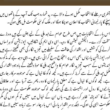
آخری مرحلے کا انتخاب مکمل ہونے والا ہے۔ یہ شمارہ جب تک آپ کے ہاتھوں میں
پہنچے گا پارلیمانی انتخاب کا اعلان ہوچکا ہوگا اور ملک کو نئی حکومت مل چکی ہوگی۔
اس بار کے انتخابات میں جس طرح عوام نے تبدیلی کے لیے جتن کیے ہیں وہ بڑے
سخت گزرے۔ الیکشن کمیشن کا رویہ، ای وی ایم کی شکایتیں، اپوزیشن کو ہراساں
کرنے کی کوششیں اور اقتدار کی طاقت کے سلسلے میں تجزیہ نگار کی بھی لکھتے رہے ہیں
اور اپوزیشن پارٹیاں بھی اس پر احتجاج درج کراتی رہی ہیں۔ یہی وجہ ہے کہ مذکورہ
اندیشوں کے سبب تجزیہ نگار عوام کا واضح تبدیلی کا موڈ دیکھنے کے باوجود اقتدار کی
مکمل تبدیلی کرنے سے گریز کررہے ہیں۔ کچھ لوگوںکا خیال ہے کہ موجودہ سرکار جارہی
ہے، کچھ لوگوں کا خیال ہے کہ معلق پارلیمان کا دور پھر سے آرہا ہے اور علاقائی
پارٹیوں کا رول اور اہمیت بڑھے گی جبکہ کچھ لوگ موجودہ حکومت کے ہی دوبارہ
آنے کا ’اندیشہ‘ ظاہر کررہے ہیں۔ ہاں ان کے خیال میں سیٹیں تو کم ہوں گی مگر
حکومت انہی کی ہوگی۔ جبکہ برسرِ اقتدار پارٹی اس بار چار سو سے زیادہ سیٹیں لانے کا