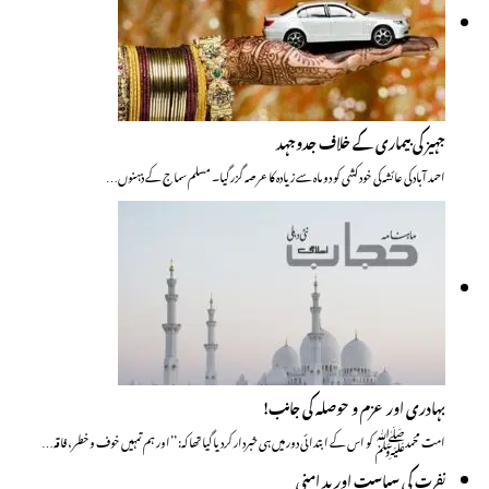
جہیز کی بیماری کے خلاف جدوجہد
احمد آباد کی عائشہ کی خود کشی کو دو ماہ سے زیادہ کا عرصہ گزر گیا۔ مسلم سماج کے ذہنوں…
بہادری اور عزم و حوصلہ کی جانب!
امت محمدﷺ کو اس کے ابتدائی دور میں ہی خبردار کردیا گیا تھا کہ: ’’اور ہم تمہیں خوف وخطر، فاقہ…
نفرت کی سیاست اور بد امنی