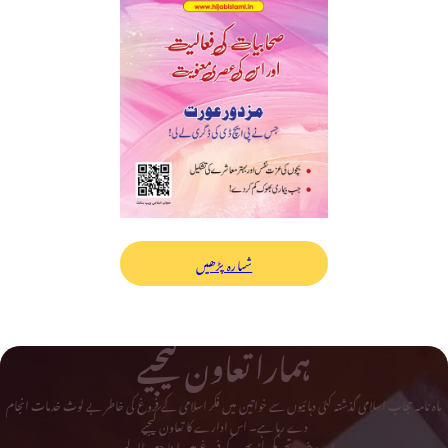
شمارہ پڑھیں
ہمارا تعاون کیجیے
ماہ نامہ حجاب اسلامی گذشتہ کئی دہائیوں سے خواتین میں فکر اسلامی کے فروغ کی خاطر بے لوث خدمات انجام
دے رہا ہے۔ اس ادارے کا تعاون کیجیے
اور دینی و تحریکی لٹریچر کے فروغ میں اپنا حصہ ڈالیے۔