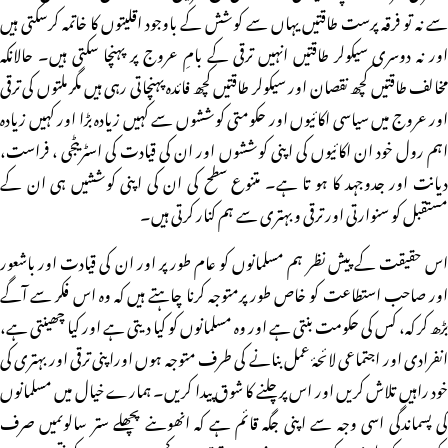
سے نہ تو فرقہ پرست طاقتیں یہاں سے کوشش کے باوجود اقلیتوں کا خاتمہ کرسکتی ہیں
اور نہ دوسری سیکولر طاقتیں انہیں ترقی کے بامِ عروج پر پہنچا سکتی ہیں۔ حالانکہ
مخالف طاقتیں کچھ نقصان اور سیکولر طاقتیں کچھ فائدہ پہنچاتی رہی ہیں مگر ملتوں کی ترقی
اور عروج میں سیاسی اکائیوں اور حکومتی کوششوں سے کہیں زیادہ بڑا اور کہیں زیادہ
اہم رول خود ان اکائیوں کی اپنی کوششوں اور ان کی قیادت کی اسٹریٹجی ، فراست،
دیانت اور جدوجہد کا ہو تا ہے۔ متنوع سطح کی ان کی اپنی کوششیں ہی ان کے
مستقبل کو سنوارتی اور ترقی و بہتری سے ہم کنار کرتی ہیں۔
اس حقیقت کے پیش نظر ہم مسلمانوں کو عام طور پر اور ان کی قیادت اور باشعور
اور صاحب استطاعت کو خاص طور پرمتوجہ کرنا چاہتے ہیں کہ وہ اس فکر سے آگے
بڑھ کر کہ، کس کی حکومت بنتی ہے اور وہ مسلمانوں کو کیا دیتی ہے اور کیا چھینتی ہے،
انفرادی اور اجتماعی لائحۂ عمل بنانے کی طرف متوجہ ہوں اوراپنی ترقی اور بہتری کی
خود راہیں تلاش کریں اور اس پر چلنے کا شوق پیدا کریں۔ ہمارے خیال میں مسلمانوں
کی پسماندگی اسی وجہ سے اپنی جگہ قائم ہے کہ انھوںنے پچھلے ستر سالوںمیں صرف