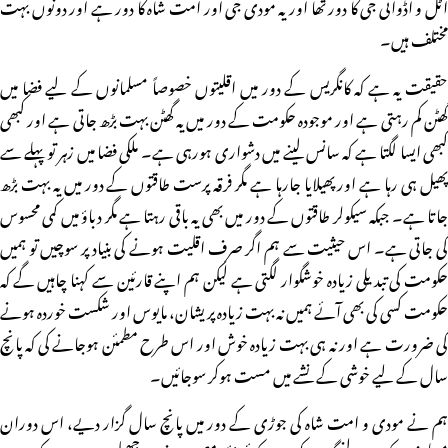
اٹل و اڈوانی جی کا دور تھا اور یہ مودی جی اور امت شاہ کا دور ہے اور دونوں بہت
مختلف ہیں۔
حقیقت یہ ہے کہ کانگریس کے دور میں اقلیتوں خصوصاً مسلمانوں کے لیے فضا میں
گھٹن کم رہتی ہے اور موجودہ حکومت کے دور میں یہ گھٹن بہت بڑھ جاتی ہے اور کبھی
کبھی ایسا لگتا ہے کہ سانس لینے میں دشواری ہورہی ہے۔ ملکی فضا میں زہر تو پہلے سے
پھیل ہی رہا ہے اور پھیلایا جارہا ہے مگر فرقہ پرست طاقتوں کے دور میں یہ بہت بڑھ
جاتا ہے۔ جبکہ سیکولر طاقتوں کے دور میں بھی یہ باقی رہتا ہے مگر دباؤ میں کمی محسوس
کی جاتی ہے۔ اس حیثیت سے ہم اگر صرف اقلیت ہونے کی بنیاد پر سوچیں تو ہمیں
حکومت کی تبدیلی زیادہ خوشگوار لگتی ہے لیکن ہم اپنے قارئین سے کہنا چاہیں گے کہ
حکومت کسی کی بھی آئے ہمیں نہ بہت زیادہ پریشان، مایوس اور شکست خوردہ ہونے
کی ضرورت ہے اور نہ ہی بہت زیادہ خوش اور اس طرح مطمئن ہوجانے کی کہ پانچ
سال کے لیے خوشی کے نشے میں مست ہوکر سوجائیں۔
ہم نے مودی و امت شاہ کی جوڑی کے دور میں پانچ سال گزار دیے، اس دوران