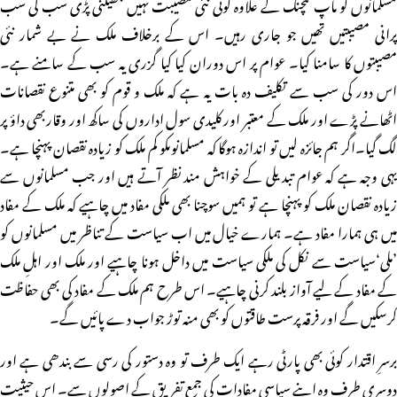
مسلمانوں کو ماپ لنچنگ کے علاوہ کوئی نئی مصیبت نہیں جھیلنی پڑی سب کی سب
پرانی مصیبتیں تھیں جو جاری رہیں۔ اس کے برخلاف ملک نے بے شمار نئی
مصیبتوں کا سامنا کیا۔ عوام پر اس دوران کیا کیا گزری یہ سب کے سامنے ہے۔
اس دور کی سب سے تکلیف دہ بات یہ ہے کہ ملک و قوم کو بھی متنوع نقصانات
اٹھانے پڑے اور ملک کے معتبر اور کلیدی سول اداروں کی ساکھ اور وقاربھی داؤ پر
لگ گیا۔اگر ہم جائزہ لیں تو اندازہ ہوگا کہ مسلمانوںکو کم ملک کو زیادہ نقصان پہنچا ہے۔
یہی وجہ ہے کہ عوام تبدیلی کے خواہش مند نظر آتے ہیں اور جب مسلمانوں سے
زیادہ نقصان ملک کو پہنچا ہے تو ہمیں سوچنا بھی ملکی مفاد میں چاہیے کہ ملک کے مفاد
میں ہی ہمارا مفاد ہے۔ ہمارے خیال میں اب سیاست کے تناظر میں مسلمانوں کو
’ملی‘سیاست سے نکل کی ملکی سیاست میں داخل ہونا چاہیے اور ملک اور اہلِ ملک
کے مفاد کے لیے آواز بلند کرنی چاہیے۔ اس طرح ہم ملک کے مفاد کی بھی حفاظت
کرسکیں گے اور فرقہ پرست طاقتوں کو بھی منہ توڑ جواب دے پائیں گے۔
برسرِ اقتدار کوئی بھی پارٹی رہے ایک طرف تو وہ دستور کی رسی سے بندھی ہے اور
دوسری طرف وہ اپنے سیاسی مفادات کی جمع تفریق کے اصولوں سے۔ اس حیثیت