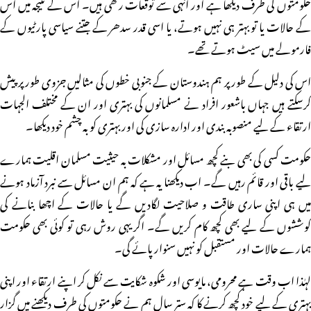
حکومتوں کی طرف دیکھا ہے اور انہی سے توقعات رکھی ہیں۔ اس کے نتیجہ میں اس
کے حالات یا تو بہتر ہی نہیں ہوتے، یا اسی قدر سدھر کے جتنے سیاسی پارٹیوں کے
فارمولے میں سیٹ ہوتے تھے۔
اس کی دلیل کے طور پر ہم ہندوستان کے جنوبی خطوں کی مثالیں جزوی طور پر پیش
کرسکتے ہیں جہاں باشعور افراد نے مسلمانوں کی بہتری اور ان کے مختلف الجہات
ارتقاء کے لیے منصوبہ بندی اور ادارہ سازی کی اور بہتری کو بہ چشم خود دیکھا۔
حکومت کسی کی بھی بنے کچھ مسائل اور مشکلات بہ حیثیت مسلمان اقلیت ہمارے
لیے باقی اور قائم رہیں گے۔ اب دیکھنا یہ ہے کہ ہم ان مسائل سے نبرد آزماد ہونے
میں ہی اپنی ساری طاقت و صلاحیت لگادیں گے یا حالات کے اچھا بنانے کی
کوششوں کے لیے بھی کچھ کام کریں گے۔ اگر یہی روش رہی تو کوئی بھی حکومت
ہمارے حالات اور مستقبل کو نہیں سنوار پائے گی۔
لہٰذا اب وقت ہے محرومی، مایوسی اور شکوہ شکایت سے نکل کر اپنے ارتقاء اور اپنی
بہتری کے لیے خود کچھ کرنے کا کہ ستر سال ہم نے حکومتوں کی طرف دیکھنے میں گزار