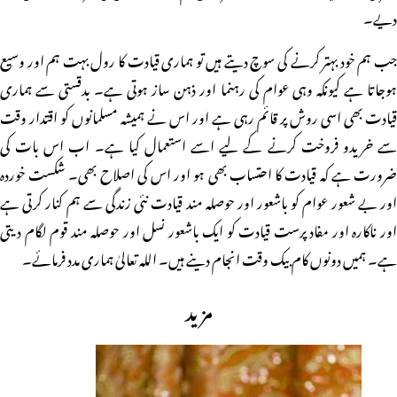
دیے۔
جب ہم خود بہتر کرنے کی سوچ دیتے ہیں تو ہماری قیادت کا رول بہت ہم اور وسیع
ہوجاتا ہے کیونکہ وہی عوام کی رہنما اور ذہن ساز ہوتی ہے۔ بدقستی سے ہماری
قیادت بھی اسی روش پر قائم رہی ہے اور اس نے ہمیشہ مسلمانوں کو اقتدار وقت
سے خریدو فروخت کرنے کے لیے اسے استعمال کیا ہے۔ اب اس بات کی
ضرورت ہے کہ قیادت کا احتساب بھی ہو اور اس کی اصلاح بھی۔ شکست خوردہ
اور بے شعور عوام کو باشعور اور حوصلہ مند قیادت نئی زندگی سے ہم کنار کرتی ہے
اور ناکارہ اور مفاد پرست قیادت کو ایک باشعور نسل اور حوصلہ مند قوم لگام دیتی
ہے۔ ہمیں دونوں کام بیک وقت انجام دینے ہیں۔ اللہ تعالیٰ ہماری مدد فرمائے۔
مزید