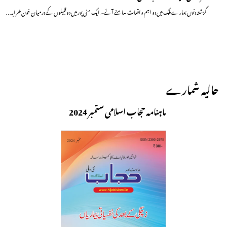
گزشتہ دنوں ہمارے ملک میں دو اہم واقعات سامنے آئے۔ ایک منی پور میں دو قبیلوں کے درمیان خون خرابہ…
حالیہ شمارے
ماہنامہ حجاب اسلامی ستمبر 2024