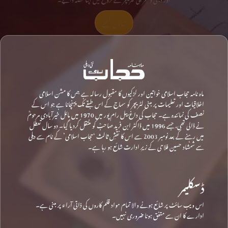
تعاون کیجیے
ماہ نامہ حجاب اسلامی خواتین اور لڑکیوں کا مقبول رسالہ ہے جس کا مشن اسلامی
اخلاقیات اور تعلیمات پر مبنی لٹریچر کو سماج کے اس طبقے تک پہنچانا ہے جو اس کے
نصف کی نمائندہ ہے۔ حجاب کی داغ بیل رام پور میں 1970 میں مائل خیرآبادی مرحومؒ
نے ڈالی تھی، جسے 1996 میں ڈاکٹر ابن فرید صاحبؒ کو منتقل کردیا گیا۔ دو سال تعطل
میں رہنے کے بعد نومبر 2003 سے اس کا نقشِ ثالث ‘حجاب اسلامی’ کے نام سے دہلی
سے شمشاد حسین فلاحی کے زیرِ ادارت شائع ہو رہا ہے۔
ڈسکلیمر
اس ویب سائٹ پر شائع ہونے والا تمام مواد قلم کاروں کی ذاتی آراء پر مبنی ہے۔
ادارے کا ان سے متفق ہونا ضروری نہیں۔