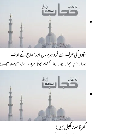
بچوں کی طرف سے فرد جرم ماں اور سماج کے خلاف
یور آنر! ہم بچے اور بچیاں دنیا کے تمام بچوںکی طرف سے آج ’’یوم مادر‘‘ (مد
گھر کا بسانا کھیل نہیں!