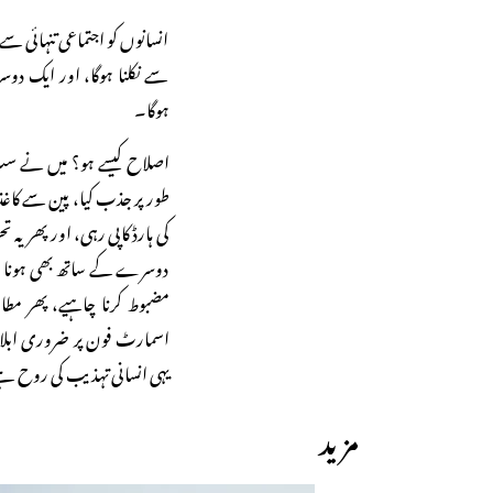
انسانوں کو اجتماعی تنہائی سے
سے نکلنا ہوگا، اور ایک دو
ہوگا۔
اصلاح کیسے ہو؟ میں نے سب
طور پر جذب کیا، پین سے کاغذ پر 
کی ہارڈ کاپی رہی، اور پھریہ
دوسرے کے ساتھ بھی ہونا چ
مضبوط کرنا چاہیے، پھر مطال
اسمارٹ فون پر ضروری ابلاغ
یہی انسانی تہذیب کی روح ہے،
مزید