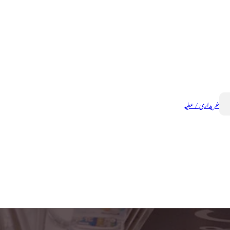
خریداری / عطیہ