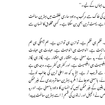
یں جہاں کے لیے۔‘‘
ن کی خاک سے مرکب یہ وجود ساری خلقت میں بہترین ساخت
تا ہے، پست ترین بھی بن سکتا ہے۔ کسی مخلوق کا انسان سے
، نظم ہی نظم ہے، توازن ہی توازن ہے، ہم آہنگی ہی ہم
حدانیت ہے، الوہیت ہی الوہیت ہے، عبادت ہی عبادت
 کے۔ یہ بے معنی ہے، انتشار ہی انتشار ہے، بگاڑ ہی بگاڑ
سیت ہی ابلیسیت ہے، اور کفر ہی کفر ہے۔ وجہ یہی ہے
 قریب تر ہے، اِلاّ یہ کہ وہ اعلیٰ ترین کی جانب لوٹے،
 بامعنی ہوجائے! مگر یہ بہترین معاشرہ بندی کے بغیر ممکن
یقین کے بغیر ممکن نہیں کہ انسان کا وجود بامعنی ہے، اور یہ
 جس نے انجیل اور زیتون کی قسم! اسے بہترین ساخت پر پیدا