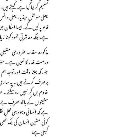
تسلیم کرلیا گیا ہے، کہتے ہیں
یعنی سوشل میڈیا، یعنی واٹس
قابو پالیں گے، ایسا امکان می
ہے، بلکہ معاشرتی جمود کہنا ز
مذکورہ مقدمہ ضروری مشینی ا
درست قدر کا تعین ہے۔ سوشل
ہو، کہ جتنا وقت اور توجہ ہم ا
پرصرف کرتے ہیں۔ یہ ساری 
خادم بن کر نہیں رہ سکتے
مشینوں کے ہاتھ صرفِ بے جا 
ہے کہ انسانی وجود ہی محلِ نظ
کوئی مشین انسان کی جگہ بھ
کہتی ہے: