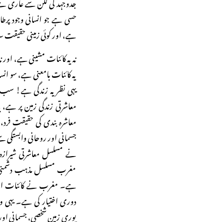
جدوجہد کی لگن سے عاری ہے۔
حسی ہے جو انسانی وجود پر
ہے، اور کوئی زمینی حقیقت سا
نہ یہ کائنات مشینی ہے، اور 
یہ کائنات بامعنی ہے، سو انس
یہی نظریہ زندگی ہے! سب م
معاشرتی زندگی زمین پر ہے، 
معاشرہ بندی کی حقیقت فرد
جسمانی اور روحانی وابستگی
نے مسلسل معاشرتی شیرازہ
مغرب مسلسل مذہب دشمنی پر
ہے۔ مغرب نے کائنات اور ا
دوری اختیار کی ہے۔ یہی وجہ
پوری زمین شخصی، جسمانی اور 