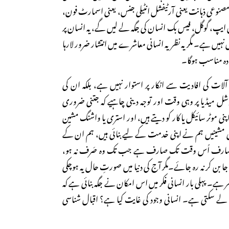
: مصنوعی ذہانت یعنی آرٹیفشل انٹیلی جنس، یعنی اسمارٹ فون،
 ایپ، گوگل، فیس بک انسان کی جگہ لے لیں گے، یہ انسان پر
ں نہیں ہے۔ مگر یہ نظریہ انسانی معاشرے میں انتشار ضرور لارہا
یادہ مناسب ہوگا۔
ٓلات کی افادیت سے انکار پر استوار نہیں ہے، بلکہ ان کی
 میڈیا پر وہی وقت اور توجہ دینی چاہیے کہ جتنی ضروری
پنی موٹر سائیکل یا کار کو دیتے ہیں، اور استری یا واشنگ مشین
مشینیں ہم نے اپنی خدمت کے لیے بنائی ہیں، ہم ان کے
۔ صارف اُس وقت تک صارف ہے جب تک وہ صَرف نہ ہو،
بن کر نہ رہ جائے۔مگر آج کی دنیا میں صورتِ حال یہ ہوچکی
ر ہے۔ پہلی بار انسانی فکر میں اس امکان نے جگہ بنائی ہے کہ
ی لے سکتی ہے۔ انسانی وجود کی غایت کیا ہے؟ اقبال شناسی