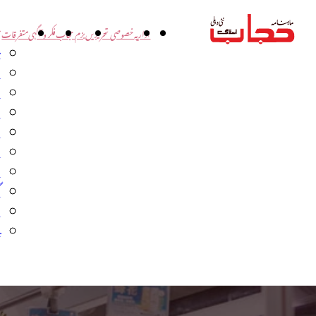
اداریہ
خصوصی تحریریں
بزم حجاب
فکر و آگہی
متفرقات
ت
د
و
س
ش
ا
ا
گ
م
ب