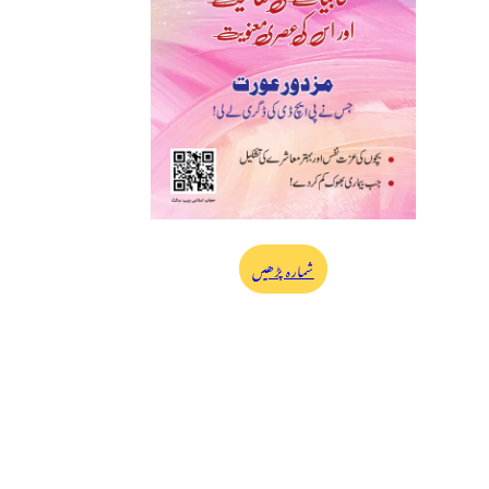
شمارہ پڑھیں