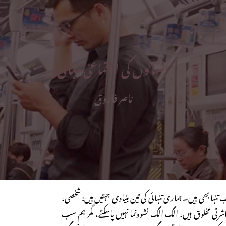
انسانوں کی اجتماعی تنہائی
ناصر فاروق
ہا بھی ہیں۔ ہماری تنہائی کی تین بنیادی جہتیں ہیں: شخصی،
شرتی مخلوق ہیں، الگ الگ نشوونما نہیں پاسکتے، مگر ہم سب