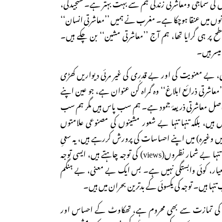
وں کی سماجی ومعاشرتی زندگی ہم سے بہت بہتر ہے۔ سنجیدگی،
سانوں میں عنقا ہوچکا ہے۔ مغرب نے ہمیں ’’معاشرتی انسان‘‘
ح پر ہی گرایا تھا، ہم آج ’’معاشرتی مشین‘‘ بن چکے ہیں۔
یسر ہیں۔
، بے معنویت کی اور بے قدری کی غیر مرئی دیواریں کھڑی
معاشرتی ذرائع ابلاغ‘‘ وہ گمراہ کُن عنوان ہے، جو عین اپنے
اصل معاشرتی ذریعۂ جمود ہے۔ ہم سب پاس ہیں مگر ہم سب
یں، بلکہ تنہا تنہا بے شعور مشینوں کی مصنوعی علامتوں
یں وغیرہ) میں اپنے احساسات کی پرورش کررہے ہیں، یہ سعیِ
لاحاصل ہے۔ ہم سب تنہا تنہا بے شمار نظروں(views) کی توجہ چاہتے ہیں، ایسی توجہ
عیار، کوئی وابستگی نہیں ہے۔ بس ایک بے معنی، بے ہنگم
نہا ہیں۔ توجہ کی یکسوئی کے بدترین بحران میں ہیں۔
را کی تمازت سے بھی محروم ہے، تھکاوٹ کے احساس اور