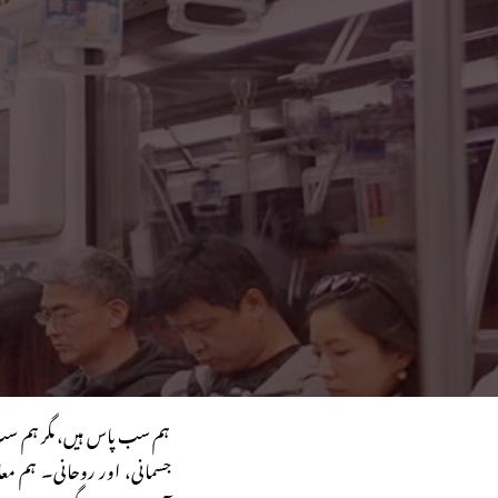
ہم سب پاس ہیں، مگر ہم سب تن
جسمانی، اور روحانی۔ ہم معا