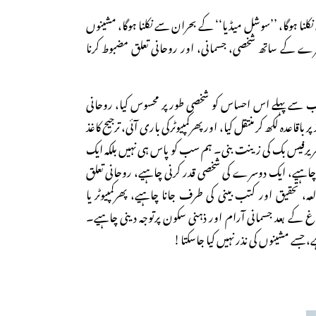
 نکلنا ہوگا، ’’سوشل میڈیا‘‘ کے بحران سے نکلنا ہوگا، مشینوں
سرے کے ساتھ شخصی، جسمانی، اور روحانی تعلق مضبوط کرنا
 سے پہلے اس احساس کو شخصی طور پر محسوس کیا، روحانی
باقاعدہ لکھ کر منتقل کیا، اور پھرکمپیوٹرکی باری آئی، ترجیح کاغذ
 تحریرفیس بک کی زینت بنی۔ ہم سب کو پاس ہی نہیں بلکہ ایک
اہیے، ایک دوسرے کی شخصی قدر کرنی چاہیے، روحانی تعلق
عہ، تحقیق اور کتب بینی کی طرف جانا چاہیے، پھرکمپیوٹر یا
 کے بعد جسمانی آرام اور ذہنی سکون پرتوجہ دینی چاہیے۔
 جسے مشینوں کی نذر نہیں کیا جاسکتا!