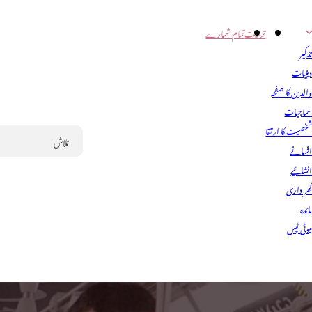
تربیت
تمام شمارے
ذکیر
ینیات
الدین کا صفحہ
ماجیات
خصیت کا ارتقا
فسانے
Search
نشائیے
ھر داری
ائدہ
یوٹی ٹپس