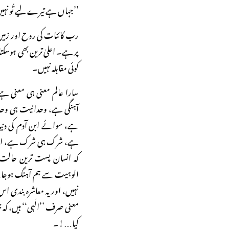
’’جہاں ہے تیرے لیے تُو نہ
رب کائنات کی روح اور زمی
پر ہے۔ اعلیٰ ترین بھی ہوسک
کوئی مقابلہ نہیں۔
سارا عالم معنی ہی معنی ہے
آہنگی ہے، وحدانیت ہی و
ہے، سوائے ابن آدم کی دنیا
ہے، شرک ہی شرک ہے، ابلی
کہ انسان پست ترین حالت سے
الوہیت سے ہم آہنگ ہوجائے،
نہیں، اور یہ معاشرہ بندی اس 
معنی صرف ’’الٰہی‘‘ ہیں، کہ
کیا…!۔