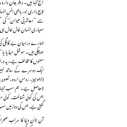
آج تنہا ہیں۔ دیگر جان دار
تابع داری اور باہمی انس ان
سے ’’معاشرتی حیوان‘‘ کی سط
معیاری انسان خال خال ہی م
ہمارے درمیان بے گانگی کی
ہوچکی ہیں۔ سوشل میڈیا یا ’’
معنوں کا مخالف ہے۔ یہ در
ایک دوسرے کے ساتھ نہیں ہ
(ایموجیز، رومن اردو، تصویر
جس کی کوئی شناخت، کوئی م
گنتی ہے، جس کی دوڑ میں سب ت
آن لائن دنیا کا سراب صح