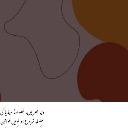
دنیا بھر میں، خصوصاً میڈیا ک
سلسلہ شروع ہو لوہیں خواتی