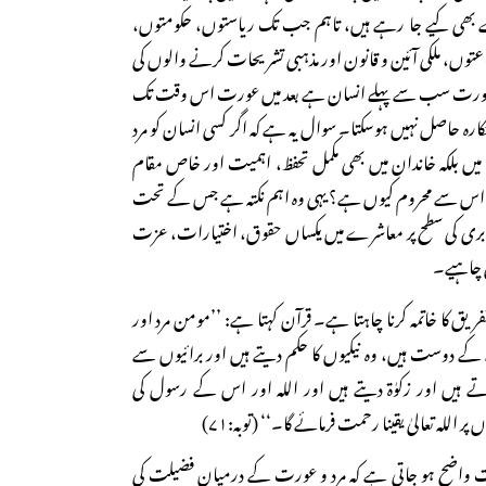
ی کیے جا رہے ہیں، تاہم جب تک ریاستوں، حکومتوں،
توں، ملکی آئین و قانون اور مذہبی تشریحات کرنے والوں کی
 کہ عورت سب سے پہلے انسان ہے بعد میں عورت اس وقت تک
رہ حاصل نہیں ہوسکتا۔ سوال یہ ہے کہ اگر کسی انسان کو مرد
لکہ خاندان میں بھی مکمل تحفظ، اہمیت اور خاص مقام
اس سے محروم کیوں ہے؟ یہی وہ اہم نکتہ ہے جس کے تحت
ابری کی سطح پر معاشرے میں یکساں حقوق، اختیارات، عزت
ی چاہیے۔
ریق کا خاتمہ کرنا چاہتا ہے۔ قرآن کہتا ہے: ’’مومن مرد اور
 دوست ہیں، وہ نیکیوں کا حکم دیتے ہیں اور برائیوں سے
رتے ہیں اور زکوٰۃ دیتے ہیں اور اللہ اور اس کے رسول کی
للہ تعالیٰ یقینا رحمت فرمائے گا۔‘‘ (توبہ:۷۱)
ات واضح ہو جاتی ہے کہ مرد و عورت کے درمیان فضیلت کی