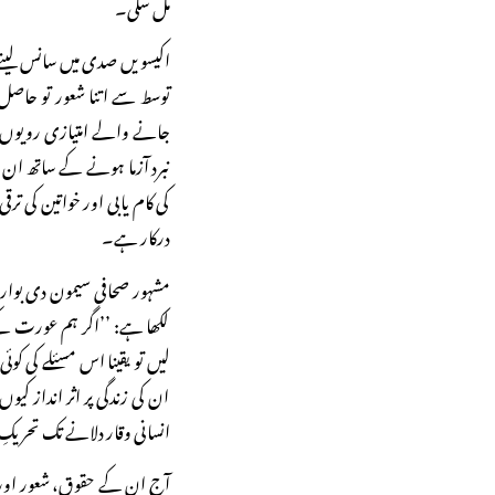
مل سکی۔
اکیسویں صدی میں سانس لینے و
توسط سے اتنا شعور تو حاصل 
جانے والے امتیازی رویوں ا
نبرد آزما ہونے کے ساتھ ان پ
کی کام یابی اور خواتین کی ت
درکار ہے۔
مشہور صحافی سیمون دی بوار
لکھا ہے: ’’اگر ہم عورت کے
لیں تو یقینا اس مسئلے کی ک
ان کی زندگی پر اثر انداز کی
انسانی وقار دلانے تک تحریکِ 
آج ان کے حقوق، شعور اور 