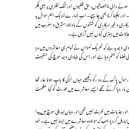
نے والی ناانصافیوں، حق تلفیوں اور تنگ نظری پر مبنی فکر
 اور یقینا کرنا بھی چاہیے۔ اب ہمارے نزدیک اہم سوال یہ
سرکاری و غیر سرکاری کوششوں کے باوجود مشرق و مغرب میں
حالات میں بہتری کیوں نہیں آرہی ہے۔
ی وجہ یہ ہے کہ تحریک نسواں نے تمام ہی معاشروں میں مرد
 فضا کو جنم دیا ہے اور اس کی بنیادی وجہ سوچ کی منفیت
 پاک کے دو رکو دیکھئے جہاں لڑکی کا باپ ہونا عار تھا
ہی مار دیا کرتے تھے ایسے معاشرے میں عورت کو کیا عظمت
ور جذبات میں نفرت نہیں تھی اور وہاں تبدیلی سوچ میں پیدا
بدیل کر دیا جب کہ موجودہ معاشرے میں ایسا نہیں ہے۔ خود
ے ہیں جو ان کے حقوق کے لیے اسٹیج پر تقریر کرتے ہیں اور