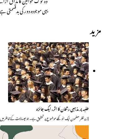
یہی موجودہ دور کی بدقسمتی ہے۔l
مزید
طلبہ پر مذہبی رجحان کا اثر، ایک جائزہ
[زیرِ نظر مضمون ایک انوکھے موضوع پر تحقیق ہے۔ جو عیسائیت کے تناظر میں