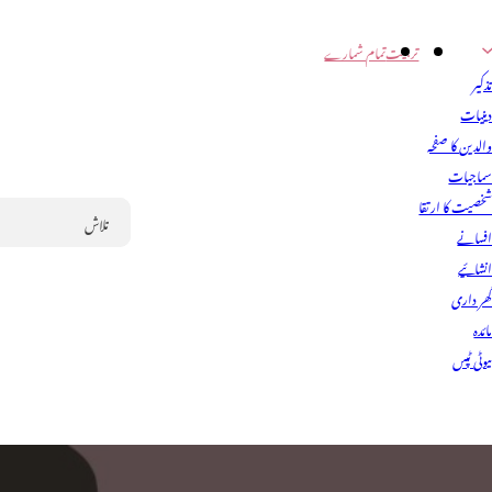
تربیت
تمام شمارے
ذکیر
ینیات
الدین کا صفحہ
ماجیات
خصیت کا ارتقا
فسانے
Search
نشائیے
ھر داری
ائدہ
یوٹی ٹپس