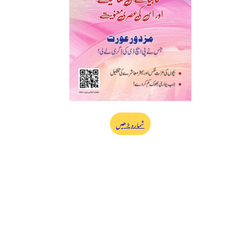
شمارہ پڑھیں