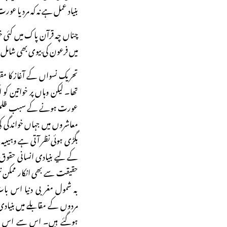
بنیاد عمل ہے نہ کہ مرد یا عور
چناں چہ قرآن پاک میں کئی 
میں فرعون کی بیوی بھی شام
تحریک نسواں کے آغاز کا مقص
تھا۔ لیکن وہاں پر خواتین کو
عورت ہونے کے سبب ظلم کا ش
معاشروں میں جہاں خواندگی
بگڑی ہوئی نظر آتی ہے وہیںی
کے لیے بنیادی انسانی ح
حقیقت سے بھی انکار ممکن نہ
بہ شمول مغربی دنیا اس با
مردوں کے مقابلے میں بنیا
ہوگئے ہیں۔ اس سے اس حقیقت