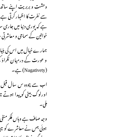
وحشت و بربریت اپنے ساتھ ہو
سے نفرت کا اظہار کرتی ہے۔
ہے کہ پوری دنیا میں جاری 
خواتین کے سماجی و معاشرتی 
ہمارے خیال میں اس کی بنیاد
و عورت کے درمیان ٹکراؤ کی
(Nagativety) ہے۔
اب سے چودہ س سال قبل رسول
اورلوگ بیٹی کو پیدا ہوتے 
ملی۔
وجہ صاف ہے وہاں فکر منفی ا
ہوئی جس نے معاشرے کو ہی ت
وہ لوگ خواتین کا مذاق اڑات