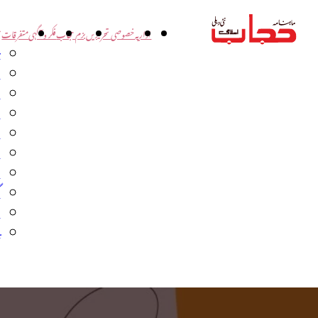
اداریہ
خصوصی تحریریں
بزم حجاب
فکر و آگہی
متفرقات
ت
د
و
س
ش
ا
ا
گ
م
ب