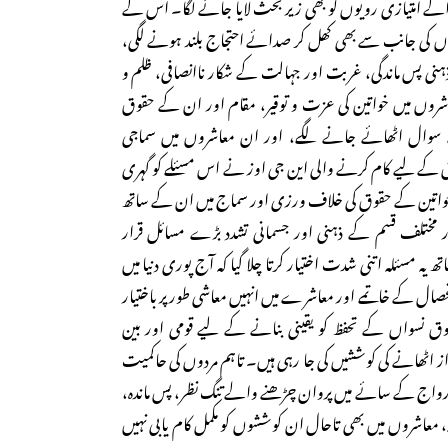
ے امتیازی رویوں کو بھی زیر بحث لایا جانے لگا۔ اس کے
موں کی جانب سے بھی کھل کر صدائے احتجاج بلند ہونے لگی،
ہنی پس ماندگی، غربت اور جہالت کے شکار ناانصافی، ظلم و
اشروں میں خواتین کی عزت و توقیر، مقام اور ان کے حقوق
ال اٹھائے جانے لگے، اور ان معاشروں میں سماجی
ق کے لیے کام کرنے والی این جی اوز نے اس مسئلے کو گہری
 خواتین کے حقوق کی خلاف ورزی اور سماج میں ان کے ساتھ
 مختلف قسم کے ذہنی اور جسمانی تشدد بڑے مسائل قرار
مسئلہ اتنی شدت اختیار کرتا چلا گیا کہ آج پوری دنیا میں
صال کے خاتمے اور معاشرے میں انہیں معاشی طور پر باختیار
 حقوق نسواں کے تحفظ کو یقینی بنانے کے لیے قومی اور بین
آواز اٹھانے کی کوششیں کی جا رہی ہیں۔ تاہم مردوں کی حاکمیت
رواج کے سائے میں پروان چڑھنے والے تنگ نظر، پس ماندہ،
فتہ، معاشروں میں بھی تاحال ان کوششوں کو مکمل کام یابی نہیں