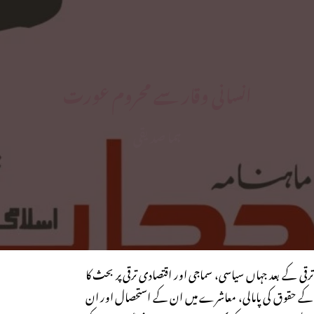
انسانی وقار سے محروم عورت
ہما صدیقی
ی ترقی کے بعد جہاں سیاسی، سماجی اور اقتصادی ترقی پر بحث کا
ن کے حقوق کی پامالی، معاشرے میں ان کے استحصال اور ان