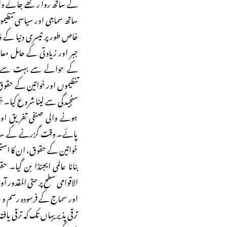
کے ساتھ روا رکھے جانے وال
ساتھ سماجی اور سیاسی تنظی
خاص طور پر تیسری دنیا کے ذ
جبر اور زیادتی کے حامل مع
کے حوالے سے بہت سے سو
تنظیموں اور خواتین کے حقو
سنجیدگی سے لینا شروع کیا۔
ہونے والی صنفی تفریق اور
پائے۔ وقت گزرنے کے ساتھ یہ 
خواتین کے حقوق، ان کا استح
بنانا عالمی ایجنڈا بن گیا۔
الاقوامی سطح پر حتی المقدور 
اور سماج کے فرسودہ رسم و 
ترقی پذیر یہاں تک کہ ترقی یا