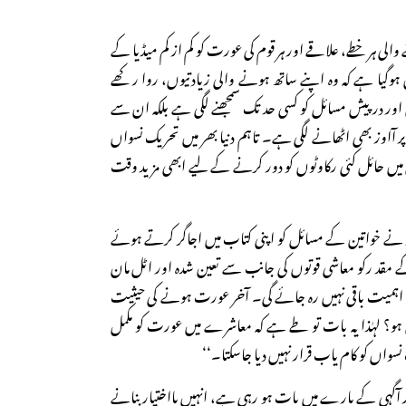
الی ہر خطے، علاقے اور ہر قوم کی عورت کو کم از کم میڈیا کے
ہوگیا ہے کہ وہ اپنے ساتھ ہونے والی زیادتیوں، روا رکھے
ور در پیش مسائل کو کسی حد تک سمجھنے لگی ہے بلکہ ان سے
ر آاوز بھی اٹھانے لگی ہے۔ تاہم دنیا بھر میں تحریک نسواں
رقی میں حائل کئی رکاوٹوں کو دور کرنے کے لیے ابھی مزید وقت
 نے خواتین کے مسائل کو اپنی کتاب میں اجاگر کرتے ہوئے
 مقد رکو معاشی قوتوں کی جانب سے تعین شدہ اور اٹل مان
وئی اہمیت باقی نہیں رہ جائے گی۔ آخر عورت ہونے کی حیثیت
وں ہو؟ لہٰذا یہ بات تو طے ہے کہ معاشرے میں عورت کو مکمل
نسواں کو کام یاب قرار نہیں دیا جاسکتا۔‘‘
آگہی کے بارے میں بات ہو رہی ہے، انہیں بااختیار بنانے