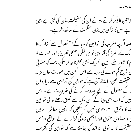
ت ہونا۔
خواتین کا ذکر کرتے ہوئے ان کی فضیلت بیان کی گئی ہے انہی
ل ہے جس کا قرآن میں بڑی عظمت کے ساتھ ذکر ہے۔
د اگرچہ مغرب کی خواتین کو مرد کے استحصال سے آزاد کرانا
 ایک نئے طرز کی آزادی تو ملی لیکن صنفی تفریق اور عورت کو
کار بننے سے یہ تحریک بھی محفوظ نہ کر سکی، جب کہ مشرقی
 کی شرح کم ہونے کی وجہ سے اس ضمن میں صورت حال مزید
ہ حقیقت بھی سامنے آتی ہے کہ خواتین کی آزادی سے زیادہ ان
قوق کے حصول کے لیے جدوجہد کرنے کی ضرورت ہے۔ اس
یں کہ اب بھی دنیا کے کسی ملک سے تعلق رکھنے والی خواتین
ت کا وثوق سے دعویٰ نہیں کرسکتیں کہ انہیں معاشرے میں
دی و مساوی حقوق اور اچھی زندگی گزارنے کے مواقع حاصل
 کا بہ خوبی اندازہ کیا جاسکا ہے کہ خواتین کی اکثریت