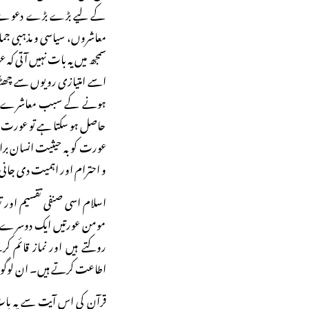
کے لیے بڑے بڑے دعوے بھ
معاشروں، سیاسی و مذہبی جماع
سمجھ میں یہ بات نہیں آتی
اسے امتیازی رویوں سے چھٹکا
ہونے کے سبب معاشرے میں ب
حاصل ہو سکتا ہے تو عورت 
عورت کو بہ حیثیت انسان بر
و احترام اور اہمیت دی جان
اسلام اسی صنفی تقسیم اور تف
مومن عورتیں ایک دوسرے کے
روکتے ہیں اور نماز قائم ک
اطاعت کرتے ہیں۔ ان لوگوں پر ا
قرآن کی اس آیت سے یہ ب