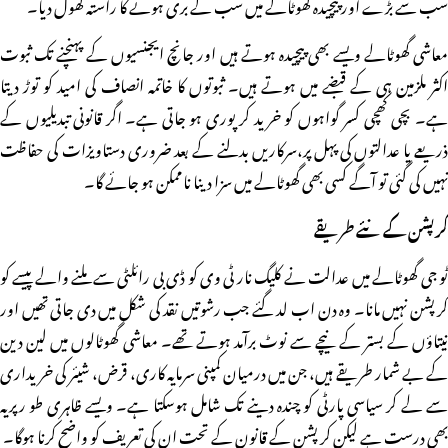
سب سے بڑے اور پیچیدہ گھوٹالے میں سب کے بری ہونے کا راستہ کھول دیا۔
معاشی گھوٹالے ویسے بھی پیچیدہ ہوتے ہیں اور جانچ ایجنسیوں کے پہنچنے تک ثبوت
اکثر ملزمین ہی کے قبضے میں ہوتے ہیں۔ ثبوتوں کا خاتمہ انصاف کی امید کو توڑ دیتا
ہے۔ بچی کھچی کسر گواہوں کو خرید کر پوری ہو جاتی ہے۔ اگر قانونی تبدیلیوں کے
ذریعے یا عدالتوں کی پہل پر،سرکاریں بدلنے کے بعد ضروری دستاویزات کی حفاظت
نہیں کی گئی تو آگے کسی بھی گھوٹالے میں سزا دینا ناممکن ہو جائے گا۔
کرپشن کے نئے طریقے
ٹو جی گھوٹالے میں عدالت نے کلیگ نار ٹی وی کو ڈی بی رائلٹی سے ملنے والے پیسے کو
کرپشن نہیں مانا۔ وہ دن اب لد گئے جب رشوتیں نقد کی شکل میں دی جاتی تھیں اور
نیتاؤں کے بستر کے نیچے سے نوٹ برآمد ہوتے تھے۔ معاشی گھوٹالوں میں لین دین
کے بے شمار طریقے ہیں، جن میں درمیان کمپنی سرمایہ کاری، قرض، شیئر کی خریداری
سے لے کر سیاسی پارٹی کو چندہ دینے تک شامل ہوسکتا ہے۔ ویسے ظاہری طو رپریہ
بھی درست ہے لیکن کرپشن کے قانون کے تحت ان کی تعریف کو واضح کرنا ہوگا۔