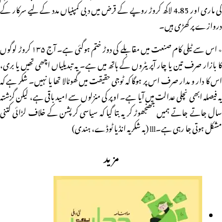
کی ماری اور 4.85 لاکھ کروڑ روپے کے قرض میں دبی کمپنیاں مدد کے لیے سرکار کے
دروازے پر کھڑی ہیں۔
٭ اس سے ٹیلی کام صنعت میں مقابلے کی دوڑ ختم ہوگئی ہے۔ آج ۱۳۵ کروڑ لوگوں
کا بازار صرف تین یا چار آپریٹروں کے ہاتھ میں ہے۔ یہ تبدیلیاں اچھی تھیں یا بری،
اس کا دار و مدار صرف اس پر ہوگا کہ ٹوجی حقیقت میں گھوٹالا تھا یا نہیں۔ شکر ہے کہ
یہ فیصلہ ابھی نچلی عدالت میں آیا ہے۔ اوپر کی منزلوں سے امید باقی ہے، لیکن گزشتہ
سال جاتے جاتے ہمیں جھنجھوڑ کر یہ بتا گیا کہ سیاسی کرپشن کے خلاف لڑائی کتنی
مشکل ہوتی جا رہی ہے۔lll (بہ شکریہ انڈیا ٹوڈے، ہندی)
مزید