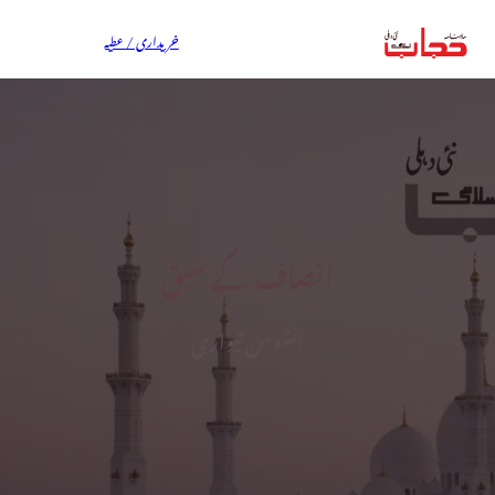
خریداری / عطیہ
انصاف کے سبق
انشومن تیواری