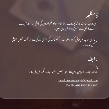
ڈسکلیمر
اس ویب سائٹ پر شائع ہونے والا تمام مواد قلم کاروں کی ذاتی آراء پر مبنی ہے۔
ادارے کا ان سے متفق ہونا ضروری نہیں۔
افسانوی ادب میں پیش کردہ واقعات و شخصیات کی اصل زندگی سے مماثلت محض اتفاقی
سمجھی جائے۔
رابطہ
پتہ:
ماہ نامہ حجاب اسلامی، ڈی 50، ابوالفضل انکلیو، جامعہ نگر، نئی دہلی-25
Email: mahnamahijab@gmail.com
Mobile: +918860822483
جملہ حقوق محفوظ © • حجاب اسلامی