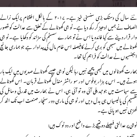
نئے سال کی دستک بڑی سنسنی خیز ہے۔ ۲۰۱۷ کے بالکل اختتام پرایک نرالے
انصاف نے ہمیں ادھیڑ کر رکھ دیا ہے۔ ٹو جی گھوٹالے کے تعلق سے عدالت کو قصور
وار قرار دینے سے کیا فائدہ یا اس نے تو ہمارے سسٹم کی سڑاند کو دکھایا ہے۔ ٹو جی
گھوٹالے میں سبھی کو بری کرنے کافیصلہ اس خام مال کی پیداوار ہے جو ہماری جانچ
ایجنسیوں نے عدالت کو فراہم کیا تھا۔
بھارت گھوٹالوں میں کبھی پیچھے نہیں رہا لیکن ٹو جی جیسے گھوٹالے صدیوں میں ایک بار
ہوتے ہیں۔ اس پر ہزار بوفوس اور سو راشٹر منڈل گھوٹالے قربان۔ اس گھوٹالے
سے سیاست میں جو تبدیلی آئی وہ تو آئی ہی، اس نے بھارت میں قدرتی وسائل کی
تقسیم کی پالیسیاں ہی بدل دیں اور ٹو جی کی ماری دور سنچار صنعت اب تک اٹھ کر
کھڑی نہیں ہو پائی ہے۔
ٹوجی پر عدالتی فیصلے دو نتیجے بڑے واضح اور دو ٹوک ہیں: