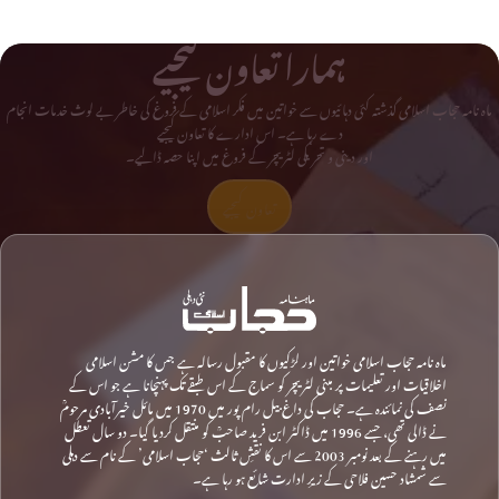
ہمارا تعاون کیجیے
ماہ نامہ حجاب اسلامی گذشتہ کئی دہائیوں سے خواتین میں فکر اسلامی کے فروغ کی خاطر بے لوث خدمات انجام
دے رہا ہے۔ اس ادارے کا تعاون کیجیے
اور دینی و تحریکی لٹریچر کے فروغ میں اپنا حصہ ڈالیے۔
تعاون کیجیے
ماہ نامہ حجاب اسلامی خواتین اور لڑکیوں کا مقبول رسالہ ہے جس کا مشن اسلامی
اخلاقیات اور تعلیمات پر مبنی لٹریچر کو سماج کے اس طبقے تک پہنچانا ہے جو اس کے
نصف کی نمائندہ ہے۔ حجاب کی داغ بیل رام پور میں 1970 میں مائل خیرآبادی مرحومؒ
نے ڈالی تھی، جسے 1996 میں ڈاکٹر ابن فرید صاحبؒ کو منتقل کردیا گیا۔ دو سال تعطل
میں رہنے کے بعد نومبر 2003 سے اس کا نقشِ ثالث ‘حجاب اسلامی’ کے نام سے دہلی
سے شمشاد حسین فلاحی کے زیرِ ادارت شائع ہو رہا ہے۔