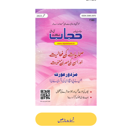
شمارہ پڑھیں