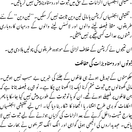
٭ تفتیشی ایجنسیاں الزامات کے حق میں ثبوت اور دستاویز پیش نہیں کر پاتیں۔
٭ تفتیشی ایجنسیاں کرپشن یا مالی لین دین ثابت نہیں کر سکیں۔ ’’لین دین‘‘ کے نئے
طریقوں، مثلاْ فیصلہ لینے والوں اور لائسنس لینے والوں کے درمیان کاروباری
رشتوں پر عدالت کسی نتیجے پر نہیں پہنچی۔
ان نتیجوں نے کرپشن کے خلاف لڑائی کے موجودہ طریقوں کی چولیں ہلا دی ہیں۔
ثبوتوں اور دستاویزات کی حفاظت
حکومتوں کے تبدیل ہوتے ہی فائلوں کے جلنے کی خبریں بے سبب نہیں ہوتیں۔
مالی گھوٹالوں میں ثبوت ختم کرنا ایک بڑا گھوٹا بن چکا ہے۔ ٹو جی پر فیصلہ بتاتا ہے کہ
جن فائلوں پر فیصلے ہوئے تھے، ان کو یا تو ثبوت کے طور پر پیش نہیں کیا جاسکا یا پھر
احکامات کو بری طرح انتشار یا الجھاؤ کا شکار بنا دیا گیا۔ اس لیے تفتیشی ایجنسیاں
چارج شیٹ داخل کرنے کے بعد الزامات کی کڑیاں جوڑنے کے لیے ثبوت نہیں لا
پائیں۔ عہدیداروں کی الجھی ہوئی گواہی اور الگ الگ تشریحوں نے بھارت کے