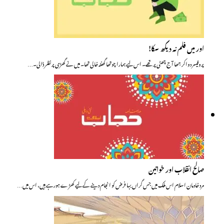
اور میں فلم نہ دیکھ سکا!
پروفیسر دواکر جھا آج چھٹی پر تھے۔ اس لیے ہمارا چوتھا گھنٹہ خالی تھا۔ میں نے گھڑی پر نظر ڈالی۔…
صالح انقلاب اور خواتین
مرد خادمان اسلام اس ملک میں جس گراں بہا فرض کو انجام دینے کے لیے کھڑے ہورہے ہیں، اس میں…