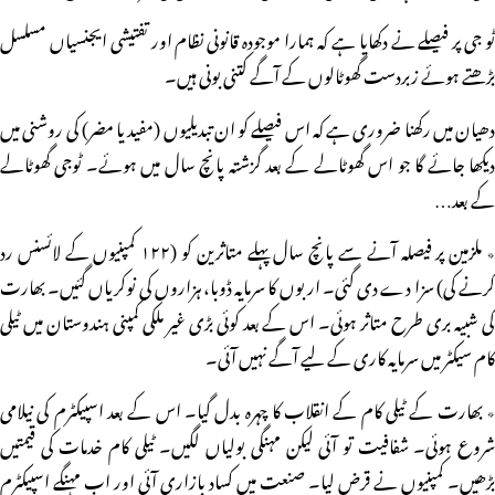
ٹو جی پر فیصلے نے دکھایا ہے کہ ہمارا موجودہ قانونی نظام اور تفتیشی ایجنسیاں مسلسل
بڑھتے ہوئے زبردست گھوٹالوں کے آگے کتنی بونی ہیں۔
دھیان میں رکھنا ضروری ہے کہ اس فیصلے کو ان تبدیلیوں (مفید یا مضر) کی روشنی میں
دیکھا جائے گا جو اس گھوٹالے کے بعد گزشتہ پانچ سال میں ہوئے۔ ٹوجی گھوٹالے
کے بعد…
٭ ملزمین پر فیصلہ آنے سے پانچ سال پہلے متاثرین کو (۱۲۲ کمپنیوں کے لائسنس رد
کرنے کی) سزا دے دی گئی۔ اربوں کا سرمایہ ڈوبا، ہزاروں کی نوکریاں گئیں۔ بھارت
کی شبیہ بری طرح متاثر ہوئی۔ اس کے بعد کوئی بڑی غیر ملکی کمپنی ہندوستان میں ٹیلی
کام سیکٹر میں سرمایہ کاری کے لیے آگے نہیں آئی۔
٭ بھارت کے ٹیلی کام کے انقلاب کا چہرہ بدل گیا۔ اس کے بعد اسپیکٹرم کی نیلامی
شروع ہوئی۔ شفافیت تو آئی لیکن مہنگی بولیاں لگیں۔ ٹیلی کام خدمات کی قیمتیں
بڑھیں۔ کمپنیوں نے قرض لیا۔ صنعت میں کساد بازاری آئی اور اب مہنگے اسپیکٹرم