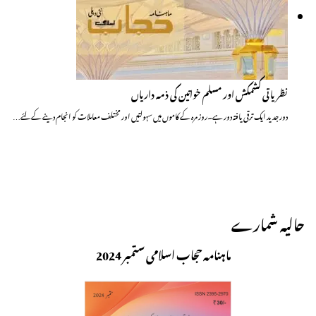
نظریاتی کشمکش اور مسلم خواتین کی ذمہ داریاں
دور جدید ایک ترقی یافتہ دور ہے۔روز مرہ کے کاموں میں سہولتیں اور مختلف معاملات کو انجام دینے کے لئے…
حالیہ شمارے
ماہنامہ حجاب اسلامی ستمبر 2024