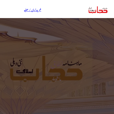
خریداری / عطیہ
انفاق
ماخوذ