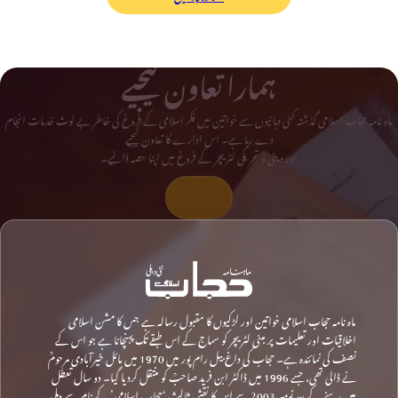
ہمارا تعاون کیجیے
ماہ نامہ حجاب اسلامی گذشتہ کئی دہائیوں سے خواتین میں فکر اسلامی کے فروغ کی خاطر بے لوث خدمات انجام
دے رہا ہے۔ اس ادارے کا تعاون کیجیے
اور دینی و تحریکی لٹریچر کے فروغ میں اپنا حصہ ڈالیے۔
تعاون کیجیے
ماہ نامہ حجاب اسلامی خواتین اور لڑکیوں کا مقبول رسالہ ہے جس کا مشن اسلامی
اخلاقیات اور تعلیمات پر مبنی لٹریچر کو سماج کے اس طبقے تک پہنچانا ہے جو اس کے
نصف کی نمائندہ ہے۔ حجاب کی داغ بیل رام پور میں 1970 میں مائل خیرآبادی مرحومؒ
نے ڈالی تھی، جسے 1996 میں ڈاکٹر ابن فرید صاحبؒ کو منتقل کردیا گیا۔ دو سال تعطل
میں رہنے کے بعد نومبر 2003 سے اس کا نقشِ ثالث ‘حجاب اسلامی’ کے نام سے دہلی