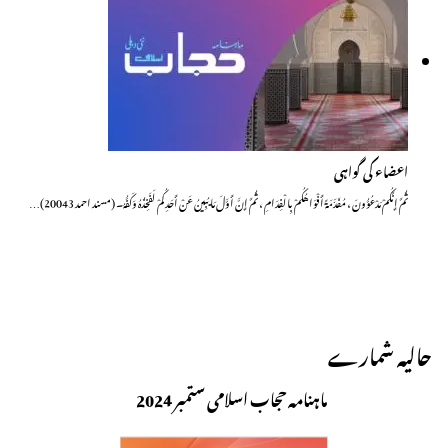
اعضاء کی گواہی
ثُمَّ إِنَّكُمْ مَدْعُوُّونَ ، مُفَدَّمَةً أَفْوَاهُكُمْ بِالْفِدَامِ ، ثُمَّ إِنَّ أَوَّلَ مَا يُبِينُ عَنْ أَحَدِكُمْ لَفَخِذُهُ وَكَفُّهُ۔ (مسند احمد 20043)…
حالیہ شمارے
ماہنامہ حجاب اسلامی ستمبر 2024