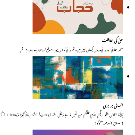
حق کی حفاظت
’’اوربھلائی اور برائی دونوں یکساں نہیں ہیں۔ تم برائی کو اس چیز سے دفع کرو جو زیادہ بہتر ہے، تم…
انسانی برابری
يٰٓاَيُّھَا النَّاسُ اتَّقُوْا رَبَّكُمُ الَّذِيْ خَلَقَكُمْ مِّنْ نَّفْسٍ وَّاحِدَۃٍ وَّخَلَقَ مِنْھَا زَوْجَہَا وَبَثَّ مِنْہُمَا رِجَالًا كَثِيْرًا وَّنِسَاۗءً۝۰ۚ
(النسائ:1) ترجمہ: ’’لوگو!…