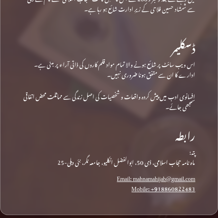
سے شمشاد حسین فلاحی کے زیرِ ادارت شائع ہو رہا ہے۔
ڈسکلیمر
اس ویب سائٹ پر شائع ہونے والا تمام مواد قلم کاروں کی ذاتی آراء پر مبنی ہے۔
ادارے کا ان سے متفق ہونا ضروری نہیں۔
افسانوی ادب میں پیش کردہ واقعات و شخصیات کی اصل زندگی سے مماثلت محض اتفاقی
سمجھی جائے۔
رابطہ
پتہ:
ماہ نامہ حجاب اسلامی، ڈی 50، ابوالفضل انکلیو، جامعہ نگر، نئی دہلی-25
Email: mahnamahijab@gmail.com
Mobile: +918860822483