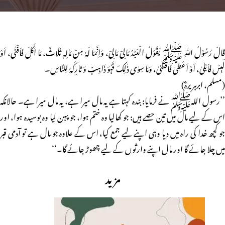
قَالَ رَسُوْلُ اللّٰہِ ﷺ یَقُوْلُ الْعَبْدُ مَالِیْ مَالِیْ، وَاِنَّمَا لَہٗ مِنْ مَالِہٖ ثَلَاثٌ، مَا اَکَلَ فَاَفْنٰی، اَوْ
لَبِسَ فَاَبْلیٰ، اَوْ اَعْطیٰ فَاقْتَنیٰ، وَمَا سِوٰی ذٰلِکَ فَہُوَ ذَاہِبٌ وَ تَارِکَہٗ لِلنَّاسِ۔
(مسلم، ابرہریرہؓ)
’’رسول اللہﷺ نے فرمایا: بندہ کہتا ہے یہ مال میرا ہے، یہ مال میرا ہے۔ حالانکہ
اس کے لیے مال میں تین حصے ہیں: جو کھالیا وہ ختم ہوا، جو پہن لیا وہ بوسیدہ ہوا، اور
جو کچھ خدا کی راہ میں دیا وہی اپنے لیے جمع کیا، اس کے علاوہ جو مال ہے تو آدمی قبر
میں چلا جائے گا اور مال اپنے وارثوں کے لیے چھوڑ جائے گا۔‘‘
مزید