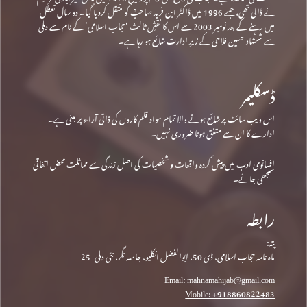
نے ڈالی تھی، جسے 1996 میں ڈاکٹر ابن فرید صاحبؒ کو منتقل کردیا گیا۔ دو سال تعطل
میں رہنے کے بعد نومبر 2003 سے اس کا نقشِ ثالث ‘حجاب اسلامی’ کے نام سے دہلی
سے شمشاد حسین فلاحی کے زیرِ ادارت شائع ہو رہا ہے۔
ڈسکلیمر
اس ویب سائٹ پر شائع ہونے والا تمام مواد قلم کاروں کی ذاتی آراء پر مبنی ہے۔
ادارے کا ان سے متفق ہونا ضروری نہیں۔
افسانوی ادب میں پیش کردہ واقعات و شخصیات کی اصل زندگی سے مماثلت محض اتفاقی
سمجھی جائے۔
رابطہ
پتہ:
ماہ نامہ حجاب اسلامی، ڈی 50، ابوالفضل انکلیو، جامعہ نگر، نئی دہلی-25
Email: mahnamahijab@gmail.com
Mobile: +918860822483