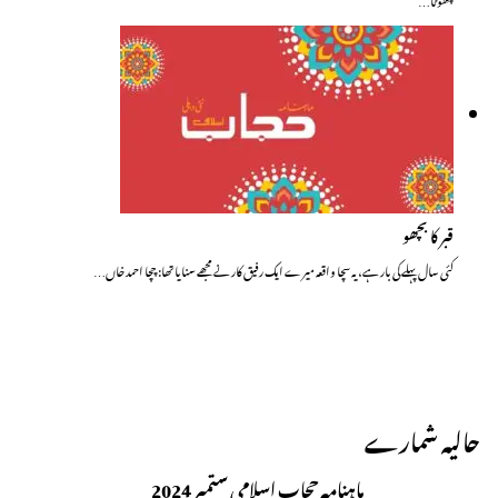
قبر کا بچھو
کئی سال پہلے کی بار ہے، یہ سچا واقعہ میرے ایک رفیق کار نے مجھے سنایا تھا: چچا احمد خاں…
حالیہ شمارے
ماہنامہ حجاب اسلامی ستمبر 2024