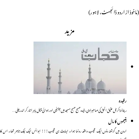
(ماخوذ از اردو ڈائجسٹ، لاہور)
مزید
رفیدہ
ریٹائرڈ کرنل عتیق الحق کی صاحبزادی رفیدہ صبح صبح مسجد میں آپہنچی اور ہوائی چپل باہر اتار کر اندر چلی…
یتیموں کا مال
اردن میں گزشتہ دنوں ایک عجیب واقعہ رونما ہوا۔ نہایت ہی عجیب!!! ابوانس ایک نیک تاجر تھا۔ اس کا
چھوٹا…