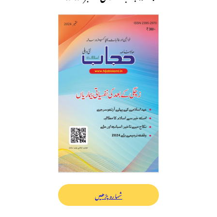
شمارہ پڑھیں