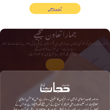
شمارہ پڑھیں
ہمارا تعاون کیجیے
ماہ نامہ حجاب اسلامی گذشتہ کئی دہائیوں سے خواتین میں فکر اسلامی کے فروغ کی خاطر بے لوث خدمات انجام
دے رہا ہے۔ اس ادارے کا تعاون کیجیے
اور دینی و تحریکی لٹریچر کے فروغ میں اپنا حصہ ڈالیے۔
تعاون کیجیے
ماہ نامہ حجاب اسلامی خواتین اور لڑکیوں کا مقبول رسالہ ہے جس کا مشن اسلامی
اخلاقیات اور تعلیمات پر مبنی لٹریچر کو سماج کے اس طبقے تک پہنچانا ہے جو اس کے
نصف کی نمائندہ ہے۔ حجاب کی داغ بیل رام پور میں 1970 میں مائل خیرآبادی مرحومؒ