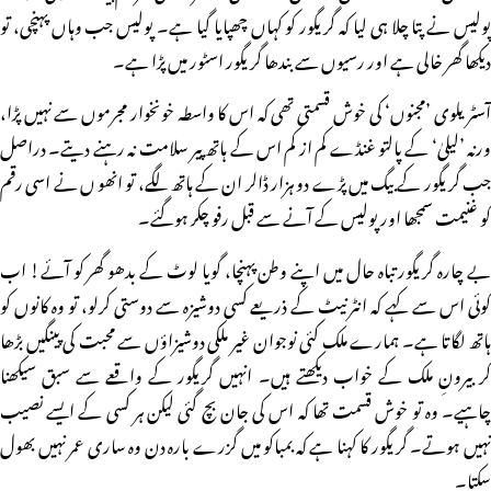
پولیس نے پتا چلا ہی لیا کہ گریگور کو کہاں چھپایا گیا ہے۔ پولیس جب وہاں پہنچی، تو
دیکھا گھر خالی ہے اور رسیوں سے بندھا گریگور اسٹور میں پڑا ہے۔
آسٹریلوی ’مجنوں‘ کی خوش قسمتی تھی کہ اس کا واسطہ خونخوار مجرموں سے نہیں پڑا،
ورنہ ’لیلیٰ‘ کے پالتو غنڈے کم از کم اس کے ہاتھ پیر سلامت نہ رہنے دیتے۔ دراصل
جب گریگور کے بیگ میں پڑے دو ہزار ڈالر ان کے ہاتھ لگے، تو انھو ں نے اسی رقم
کو غنیمت سمجھا اور پولیس کے آنے سے قبل رفو چکر ہوگئے۔
بے چارہ گریگور تباہ حال میں اپنے وطن پہنچا، گویا لوٹ کے بدھو گھر کو آئے! اب
کوئی اس سے کہے کہ انٹرنیٹ کے ذریعے کسی دوشیزہ سے دوستی کرلو، تو وہ کانوں کو
ہاتھ لگاتا ہے۔ ہمارے ملک کئی نوجوان غیر ملکی دوشیزاؤں سے محبت کی پینگیں بڑھا
کر بیرونِ ملک کے خواب دیکھتے ہیں۔ انہیں گریگور کے واقعے سے سبق سیکھنا
چاہیے۔ وہ تو خوش قسمت تھا کہ اس کی جان بچ گئی لیکن ہر کسی کے ایسے نصیب
نہیں ہوتے۔ گریگور کا کہنا ہے کہ بمباکو میں گزرے بارہ دن وہ ساری عمر نہیں بھول
سکتا۔