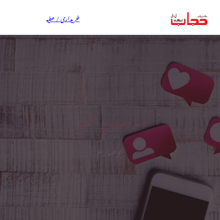
خریداری / عطیہ
انٹرنیٹ پر عشق
ابوصارم