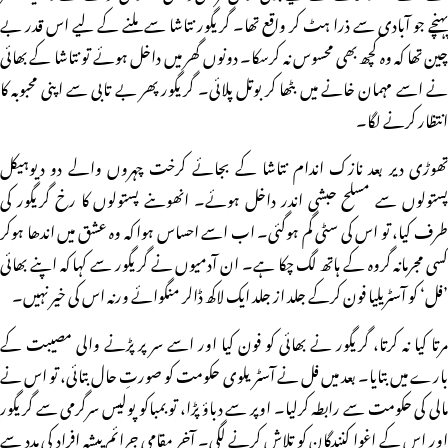
پہنچے جو آبادی سے ذرا ہٹ کر واقع تھا۔ گریگور نتاشا سے ملنے کے لیے اس قدر بے
چین تھا کہ وہ کچھ بھی محسوس نہ کرسکا۔ دونوں گھر میں داخل ہوئے تو نتاشا کے بھائی
نے اسے مہمان خانے میں بٹھا کر بوتل پلائی۔ گریگور پھر بے تابی سے اپنی محبوبہ کا
انتظار کرنے لگا۔
تھوڑی دیر بعد نازک اندام نتاشا کے بجائے کرخت چہروں والے دو دیوہیکل
پستولوں سے مسلح حبشی اندر داخل ہوئے۔ انھوںنے پستولوں کا رخ گریگور کی
طرف کیا، تو اس کی سٹی گم ہوگئی۔ اب اسے احساس ہوا کہ وہ عشق میں اندھا ہوکر
کسی مجرمانہ گروہ کے ہاتھ لگ چکا ہے۔ ان آدمیوں نے گریگور سے کہا کہ اپنے بھائی
’فل‘ کو آسٹریلیا فون کرکے جلد از جلد ایک لاکھ ڈالر منگوائے ورنہ اس کی خیر نہیں۔
مرتا کیا نہ کرتا، گریگور نے بھائی کو فون کیا اور اسے سر پر پڑنے والی مصیبت کے
بارے میں بتایا۔ بعد میں فل نے آسٹریلوی حکومت کو صورتِ حال بتائی، تو اس نے
مالی کی حکومت سے رابطہ کرلیا۔ اوپر سے دباؤ پڑا، تو بمباکو پولیس سرگرمی سے گریگور
اور اس کے اغوا کنندگان کو تلاش کرنے لگی۔ آخر مقامی جرائم پیشہ افراد کی مدد سے