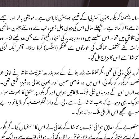
سالہ ڈیسمنڈ گریگور جنوبی آسٹریلیا کے قصبے ہویسٹن کا باسی ہے۔ مویشی پالتا اور اچھے
خاصے ڈالر کماتا ہے۔ پچھلے سال اس کی بیوی چل بسی، تب سے وہ نئے جیون ساتھی
کی تلاش میں تھا۔ اس سلسلے میں وہ دورِ جدید کی ایجاد، کمپیوٹر سے بھی مدد لینے لگا۔ وہ
رات گئے مختلف ممالک کی عورتوں سے گفتگو (چیٹنگ) کرتا رہتا۔ آخر ایک لڑکی
’نتاشا‘ سے اس کا مزاج مل گیا۔
گو یہ لڑکی مالی کی تھی، مگر تعلقات بڑھ جانے کے بعد بذریعہ انٹرنیٹ نتاشا نے اپنی جو
تصویر گریگور کو دکھائی، اس میں وہ خاصی حسین اور بھولی بھالی دوشیزہ لگتی تھی۔
بعدازاں ان کے درمیان ٹیلی فونک ملاقاتیں ہوئیں اور گریگور پر عشق کا بھوت سوار
ہوگیا۔ یہی وجہ ہے کہ جب نتاشا نے اسے مالی کے دارالحکومت بمباکو بلایا تو وہ بے
سوچے سمجھے اس افریقی ملک روانہ ہوگیا۔
منصوبے کے مطابق ہوائی اڈے پر نتاشا کے بھائی نے اس کا استقبال کیا۔ گریگور
نے اسے متاثر کرنے کے لیے بڑی خوش مزاجی دکھائی۔ ہوائی اڈے سے وہ ایک گھر