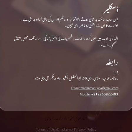
ڈسکلیمر
اس ویب سائٹ پر شائع ہونے والا تمام مواد قلم کاروں کی ذاتی آراء پر مبنی ہے۔
ادارے کا ان سے متفق ہونا ضروری نہیں۔
افسانوی ادب میں پیش کردہ واقعات و شخصیات کی اصل زندگی سے مماثلت محض اتفاقی
سمجھی جائے۔
رابطہ
پتہ:
ماہ نامہ حجاب اسلامی، ڈی 50، ابوالفضل انکلیو، جامعہ نگر، نئی دہلی-25
Email: mahnamahijab@gmail.com
Mobile: +918860822483
جملہ حقوق محفوظ © • حجاب اسلامی
Terms of Use
Disclaimer
Privacy Policy