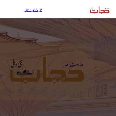
خریداری / عطیہ
اونچی ایڑی کے جوتے؟؟
سمیرا ناز