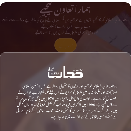
ہمارا تعاون کیجیے
ماہ نامہ حجاب اسلامی گذشتہ کئی دہائیوں سے خواتین میں فکر اسلامی کے فروغ کی خاطر بے لوث خدمات انجام
دے رہا ہے۔ اس ادارے کا تعاون کیجیے
اور دینی و تحریکی لٹریچر کے فروغ میں اپنا حصہ ڈالیے۔
تعاون کیجیے
ماہ نامہ حجاب اسلامی خواتین اور لڑکیوں کا مقبول رسالہ ہے جس کا مشن اسلامی
اخلاقیات اور تعلیمات پر مبنی لٹریچر کو سماج کے اس طبقے تک پہنچانا ہے جو اس کے
نصف کی نمائندہ ہے۔ حجاب کی داغ بیل رام پور میں 1970 میں مائل خیرآبادی مرحومؒ
نے ڈالی تھی، جسے 1996 میں ڈاکٹر ابن فرید صاحبؒ کو منتقل کردیا گیا۔ دو سال تعطل
میں رہنے کے بعد نومبر 2003 سے اس کا نقشِ ثالث ‘حجاب اسلامی’ کے نام سے دہلی
سے شمشاد حسین فلاحی کے زیرِ ادارت شائع ہو رہا ہے۔