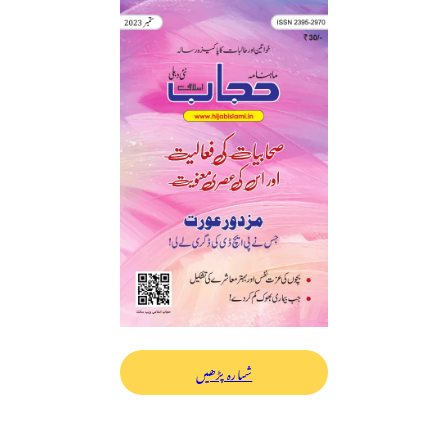
شمارہ پڑھیں