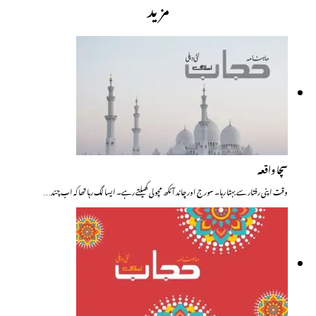
مزید
سچا واقعہ
وقت اپنی رفتار سے بہتا رہا۔ سورج اور چاند آنکھ مچولی کھیلتے رہے۔ ایسا لگ رہا تھا کہ اب چند…