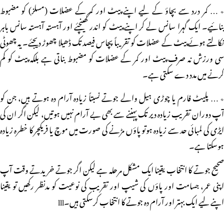
٭ … کمر درد سے بچاؤ کے لیے اپنے پیٹ اور کمر کے عضلات (مسلز) کو مضبوط
بنائیے۔ ایک گہرا سانس لے کر اپنے پیٹ کو اندر کھینچئے اور آہستہ آہستہ سانس باہر
نکالتے ہوئے پیٹ کے عضلات کو تقریباً پچاس فیصد تک ڈھیلا چھوڑ دیجئے۔ یہ چھوٹی
سی ورزش نہ صرف پیٹ اور کمر کے عضلات کو مضبوط بناتی ہے بلکہ پیٹ کو کم
کرنے میں مدد دے سکتی ہے۔
٭ … پلیٹ فارم یا چوڑی ہیل والے جوتے نسبتاً زیادہ آرام دہ ہوتے ہیں، جن کو
آپ دوران تقریب زیادہ دیر تک پہننے سے بھی بے آرام نہیں ہوتیں، لیکن اگر ان کی
ایڑی کی لمبائی حد سے زیادہ ہوتو پاؤں مڑنے کی صورت میں موچ یا فریکچر کا خطرہ زیادہ
ہوسکتا ہے۔
صحیح جوتے کا انتخاب یقینا ایک مشکل مرحلہ ہے لیکن اگر جوتے خریدتے وقت آپ
اپنی عمر، جسامت اور پاؤں کی شیپ اور تقریب کی نوعیت کو مدنظر رکھیں تو یقینا
اپنے لیے ایک بہتر اور آرام دہ جوتے کا انتخاب کرسکتی ہیں۔lll