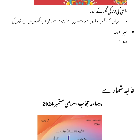
داعی کی زندگی گھر کے اندر
ہمارے یہاں ایک عجیب و غریب صورت حال یہ ہے کہ بہت سے داعی اپنے گھروں میں اپنے بچوں کی…
میرا حصہ
ticle1}
حالیہ شمارے
ماہنامہ حجاب اسلامی ستمبر 2024