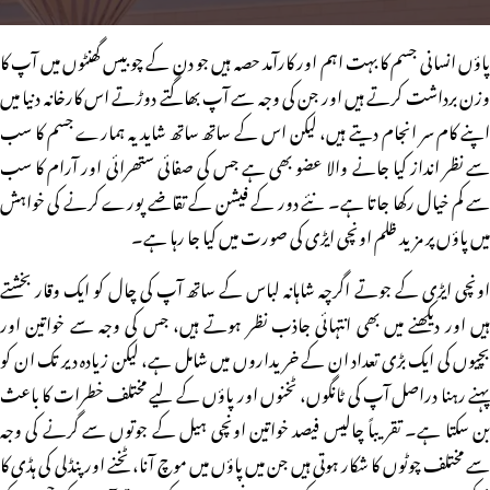
پاؤں انسانی جسم کا بہت اہم اور کارآمد حصہ ہیں جو دن کے چوبیس گھنٹوں میں آپ کا
وزن برداشت کرتے ہیں اور جن کی وجہ سے آپ بھاگتے دوڑتے اس کارخانہ دنیا میں
اپنے کام سر انجام دیتے ہیں، لیکن اس کے ساتھ ساتھ شاید یہ ہمارے جسم کا سب
سے نظر انداز کیا جانے والا عضو بھی ہے جس کی صفائی ستھرائی اور آرام کا سب
سے کم خیال رکھا جاتا ہے۔ نئے دور کے فیشن کے تقاضے پورے کرنے کی خواہش
میں پاؤں پر مزید ظلم اونچی ایڑی کی صورت میں کیا جا رہا ہے۔
اونچی ایڑی کے جوتے اگرچہ شاہانہ لباس کے ساتھ آپ کی چال کو ایک وقار بخشتے
ہیں اور دیکھنے میں بھی انتہائی جاذب نظر ہوتے ہیں، جس کی وجہ سے خواتین اور
بچیوں کی ایک بڑی تعداد ان کے خریداروں میں شامل ہے، لیکن زیادہ دیر تک ان کو
پہنے رہنا دراصل آپ کی ٹانگوں، ٹخنوں اور پاؤں کے لیے مختلف خطرات کا باعث
بن سکتا ہے۔ تقریباً چالیس فیصد خواتین اونچی ہیل کے جوتوں سے گرنے کی وجہ
سے مختلف چوٹوں کا شکار ہوتی ہیں جن میں پاؤں میں موچ آنا، ٹخنے اور پنڈلی کی ہڈی کا