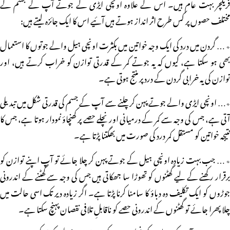
فریکچر بہت عام ہیں۔ اس کے علاوہ اونچی ایڑی کے جوتے آپ کے جسم کے
مختلف حصوں پر کس طرح اثر انداز ہوتے ہیں آئیے اس کا ایک جائزہ لیتے ہیں:
٭ … گردن میں درد کی ایک وجہ خواتین میں بکثرت اونچی ہیل والے جوتوں کا استعمال
بھی ہو سکتا ہے، کیوں کہ یہ جوتے کمر کے قدرتی توازن کو خراب کرتے ہیں، اور
توازن کی یہ خرابی گردن کے درد پر منتج ہوتی ہے۔
٭… اونچی ایڑی والے جوتے پہن کر چلنے سے آپ کے جسم کی قدرتی شکل میں تبدیلی
آتی ہے، جس کی وجہ سے کمر کے درمیانی اور نچلے حصے پر کھنچاؤ نمودار ہوتا ہے، جس کا
نتیجہ خواتین کو مستقل کمر درد کی صورت میں بھگتنا پڑتا ہے۔
٭ … جب بہت زیادہ اونچی ہیل کے جوتے پہن کر چلا جائے تو آپ اپنے توازن کو
برقرار رکھنے کے لیے گھٹنوں کو تھوڑا سا جھکاتی ہیں جس کی وجہ سے گھٹنے کے اندرونی
جوڑوں کو ایک تکلیف دہ دباؤ کا سامنا کرنا پڑتا ہے۔ اگر زیادہ دیر تک اسی حالت میں
چلا پھرا جائے تو گھٹنوں کے اندرونی حصے کو ناقابلِ تلافی نقصان پہنچ سکتا ہے۔