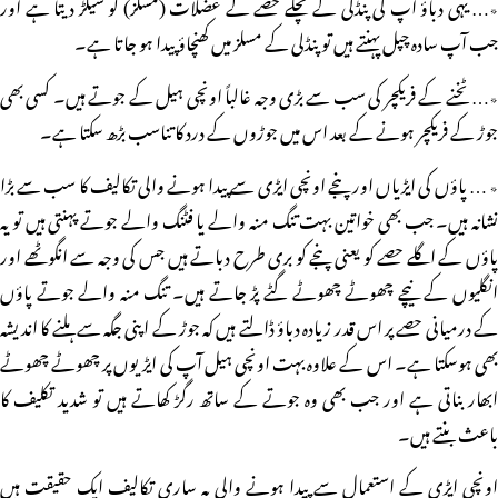
٭… یہی دباؤ آپ کی پنڈلی کے نچلے حصے کے عضلات (مسلز) کو سیکڑ دیتا ہے اور
جب آپ سادہ چپل پہنتے ہیں تو پنڈلی کے مسلز میں کھنچاؤ پیدا ہو جاتا ہے۔
٭… ٹخنے کے فریکچر کی سب سے بڑی وجہ غالباً اونچی ہیل کے جوتے ہیں۔ کسی بھی
جوڑ کے فریکچر ہونے کے بعد اس میں جوڑوں کے درد کا تناسب بڑھ سکتا ہے۔
٭ … پاؤں کی ایڑیاں اور پنجے اونچی ایڑی سے پیدا ہونے والی تکالیف کا سب سے بڑا
نشانہ ہیں۔ جب بھی خواتین بہت تنگ منہ والے یا فٹنگ والے جوتے پہنتی ہیں تو یہ
پاؤں کے اگلے حصے کو یعنی پنجے کو بری طرح دباتے ہیں جس کی وجہ سے انگوٹھے اور
انگلیوں کے نیچے چھوٹے چھوٹے گٹے پڑ جاتے ہیں۔ تنگ منہ والے جوتے پاؤں
کے درمیانی حصے پر اس قدر زیادہ دباؤ ڈالتے ہیں کہ جوڑ کے اپنی جگہ سے ہلنے کا اندیشہ
بھی ہوسکتا ہے۔ اس کے علاوہ بہت اونچی ہیل آپ کی ایڑیوں پر چھوٹے چھوٹے
ابھار بناتی ہے اور جب بھی وہ جوتے کے ساتھ رگڑ کھاتے ہیں تو شدید تکلیف کا
باعث بنتے ہیں۔
اونچی ایڑی کے استعمال سے پیدا ہونے والی یہ ساری تکالیف ایک حقیقت ہیں