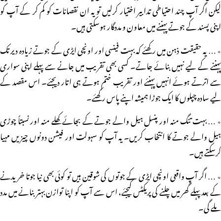
لیکن اگر آپ چند احتیاطی تدابیر اختیار کرلیں تو یہ ان نقصانات کو کم کر کے آپ کو
اپنی پسند کے جوتے پہننے میں معاون و مددگار ہوسکتی ہیں۔
٭ … یہ حقیقت ذہن میں رکھئے کہ بہت فینسی اور اونچی ایڑی کے جوتے زیادہ دیر تک
پہننے کے لیے نہیں بنائے جاتے۔ کسی بھی تقریب میں جانے سے پہلے اپنی سواری
سے اترتے ہوئے انہیں پہنئے اور تقریب ختم ہوتے ہی اتار دیجئے۔ اس مقصد کے
لیے سادہ چپلوں کا ایک جوڑا ہمیشہ اپنے پاس رکھئے۔
٭ … بہت تنگ منہ اور پنسل ہیل والے جوتے کے بجائے کھلے منہ اور نسبتاً چوڑی
ہیل والے جوتے کا انتخاب کریں۔ یہ آپ کو سہولت اور فیشن دونوں چیزیں مہیا
کرسکتے ہیں۔
٭ … اگر آپ واقعی اونچی ایڑی کے جوتوں کی شوقین ہیں تو کوئی بھی نیا جوتا خریدنے
کے بعد پہلے گھر میں چلنے کی پریکٹس کیجئے، اس سے آپ کو اپنا توازن بہتر بنانے میں مدد
ملے گی۔