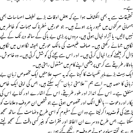
ہے۔
تحقیقات سے یہ بھی انکشاف ہوا ہے کہ بعض اوقات بڑے لطیف احساسات بھی
جسمانی حرکتوں میں ظہور پذیر ہوتے ہیں۔ جو عورتیں خطرناک مہمات کو خاطر میں
نہیں لاتیں، یا آزاد خیال ہوتی ہیں، مردوں پر بڑی بے باکی کے ساتھ دیر تک کے لیے
نگاہیں جمائے رکھتی ہیں۔ صاف طبیعت کی مالک عورتیں ہمیشہ نگاہوں میں نگاہیں
ڈال کر بیٹھنے کو برا خیال کرتی ہیں۔ اور اس سے بچنے کی کوشش کرتی ہیں۔ وہ خاموش،
باوقار طریقے سے کرسی پر بیٹھی اپنے کام میں مشغول رہتی ہیں۔
ایک بہت بڑے ماہرِ نفسیات کا کہنا ہے کہ یہ سب علامتیں ایک مخصوص زبانِ بے
زبانی کا حصہ ہیں۔ اسے ہم ’’علامتی زبان‘‘ کہہ سکتے ہیں، جس کی اپنی ایک خاص
منطق ہے۔ اس کے انداز اور طور طریقے، اس کے اشارے اور کنایے اس کی
پکار اور دعوت — بالکل الگ اور مخصوص ہوتی ہے جو شخص ان حروف وعلامات کو
پڑھنے کی قوت پیدا کرلیتا ہے وہ ان کے مفہوم کو اسی طرح وضاحت کے ساتھ سمجھ
سکتا ہے، جس طرح دوسرے ان الفاظ اور فقرات کو بغیر کسی دقّت کے سمجھ لیتے
ہیں۔ جو تختۂ سیاہ پر موٹے حروف میں لکھے گئے ہوں۔