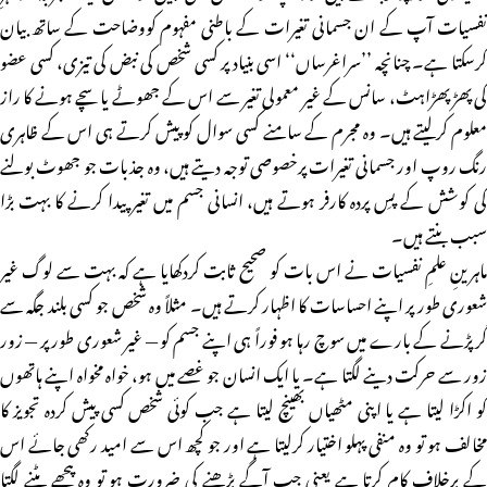
نفسیات آپ کے ان جسمانی تغیرات کے باطنی مفہوم کووضاحت کے ساتھ بیان
کرسکتا ہے۔ چنانچہ ’’سراغرساں‘‘ اسی بنیاد پر کسی شخص کی نبض کی تیزی، کسی عضو
کی پھڑپھڑاہٹ، سانس کے غیر معمولی تغیر سے اس کے جھوٹے یا سچے ہونے کا راز
معلوم کرلیتے ہیں۔ وہ مجرم کے سامنے کسی سوال کو پیش کرتے ہی اس کے ظاہری
رنگ روپ اور جسمانی تغیرات پرخصوصی توجہ دیتے ہیں، وہ جذبات جو جھوٹ بولنے
کی کوشش کے پسِ پردہ کارفر ہوتے ہیں، انسانی جسم میں تغیر پیدا کرنے کا بہت بڑا
سبب بنتے ہیں۔
ماہرینِ علمِ نفسیات نے اس بات کو صحیح ثابت کردکھایا ہے کہ بہت سے لوگ غیر
شعوری طور پر اپنے احساسات کا اظہار کرتے ہیں۔ مثلاً وہ شخص جو کسی بلند جگہ سے
گر پڑنے کے بارے میں سوچ رہا ہو فوراً ہی اپنے جسم کو — غیر شعوری طور پر — زور
زور سے حرکت دینے لگتا ہے۔ یا ایک انسان جو غصے میں ہو، خواہ مخواہ اپنے ہاتھوں
کو اکڑا لیتا ہے یا اپنی مٹھیاں بھینچ لیتا ہے جب کوئی شخص کسی پیش کردہ تجویز کا
مخالف ہو تو وہ منفی پہلو اختیار کرلیتا ہے اور جو کچھ اس سے امید رکھی جائے اس
کے برخلاف کام کرتا ہے یعنی جب آگے بڑھنے کی ضرورت ہو تو وہ پیچھے ہٹنے لگتا