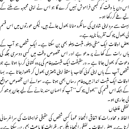
اس دن یا وقت کو کبھی فراموش نہیں کرے گا جو اس نے اپنی محبوبہ سے ملنے کے
لیے طے کررکھا ہو۔
بہت سے مرد اپنی شادی کی سالگرہ منانا بھول جاتے ہیں، لیکن عورتوں میں اس قسم
کی بھول چوک تقریباً ناپید ہے۔
بعض اوقات ایک منفی پہلو، مثبت پہلو بھی بن سکتا ہے۔ ایک شخص جو آپ کے
ہاں رات کے کھانے پر مدعو ہے اور اس مخصوص وقت میں کسی دوسری جگہ کی
دعوت کو بھول جاتا ہے ۔ درحقیقت ایک مثبت پیغام کی پردہ کشائی کررہا ہوتا ہے جو
شخص آپ کے ہاں اپنی کوئی کتاب یا مثلاً اپنی چھتری بھول کر چھوڑجاتا ہے۔ بسا
اوقات ایک مثبت انداز میں پیغام رساں بھی ہوتا ہے۔ سوائے ان مخصوص مواقع
کے جبکہ اس قسم کی ’’بھول چوک‘‘ آپ کو احسان مند بنانے کے لیے جان بوجھ کر
کی جارہی ہو۔
لفظی غلطیاں
الفاظ و محاورات کا اتفاقی الجھاؤ عموماً کسی شخص کی حقیقی خواہشات کی سراغرسانی
کرتا ہے۔ بعض اوقات یہ لفظی الجھاؤ ہلکی سی ظرافت کا باعث بھی بن سکتا ہے۔