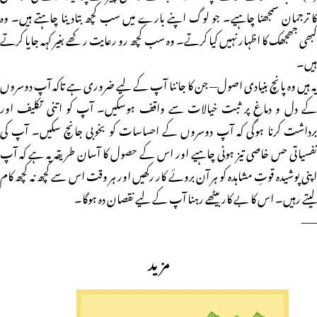
کا ترجمان سمجھنا چاہیے۔ جو لوگ اپنے بارے میں سب کچھ بتادینا چاہتے ہیں۔ وہ
کبھی جھجھک کا اظہار نہیں کیا کرتے۔ وہ سب کچھ رو رعایت رکھے بغیر کہہ جایا کرتے
ہیں۔
یہ ہیں وہ پانچ بنیادی اصول— جن کا جاننا آپ کے لیے ضروری ہے تاکہ آپ دوسروں
کے دل و دماغ پر ثبت خیالات سے واقف ہوسکیں۔ آپ کو اتنی تکلیف اور
برداشت کرنا ہوگی کہ آپ دوسروں کے احساسات کو بخوبی جانچ سکیں۔ آپ کی
نفسیاتی حس خاصی تیز ہونی چاہیے اور اس کے حصول کا آسان طریقہ یہ ہے کہ آپ
اپنی پوشیدہ قوتِ مشاہدہ کو ہر آن بروئے کار رکھیں اور ہر وقت اس سے کچھ نہ کچھ کام
لیتے رہیں۔ اس کا بے کار بیٹھے رہنا آپ کے لیے نقصان دہ ہوگا۔
——
مزید