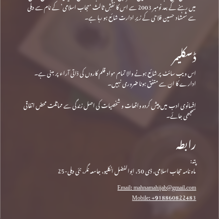
میں رہنے کے بعد نومبر 2003 سے اس کا نقشِ ثالث ‘حجاب اسلامی’ کے نام سے دہلی
سے شمشاد حسین فلاحی کے زیرِ ادارت شائع ہو رہا ہے۔
ڈسکلیمر
اس ویب سائٹ پر شائع ہونے والا تمام مواد قلم کاروں کی ذاتی آراء پر مبنی ہے۔
ادارے کا ان سے متفق ہونا ضروری نہیں۔
افسانوی ادب میں پیش کردہ واقعات و شخصیات کی اصل زندگی سے مماثلت محض اتفاقی
سمجھی جائے۔
رابطہ
پتہ:
ماہ نامہ حجاب اسلامی، ڈی 50، ابوالفضل انکلیو، جامعہ نگر، نئی دہلی-25
Email: mahnamahijab@gmail.com
Mobile: +918860822483