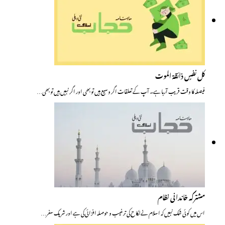
کل نفسٍ ذائقۃ الموت
فیصلہ کا وقت قریب آرہا ہے۔ آپ کے تعلقات اگر وسیع ہیں تو بھی اور اگر نہیں ہیں تو بھی…
مشترکہ خاندانی نظام
اس میں کو ئی شک نہیں کہ اسلام نے نکاح کی ترغیب و حوصلہ افزائی کی ہے اور شریک سفر…