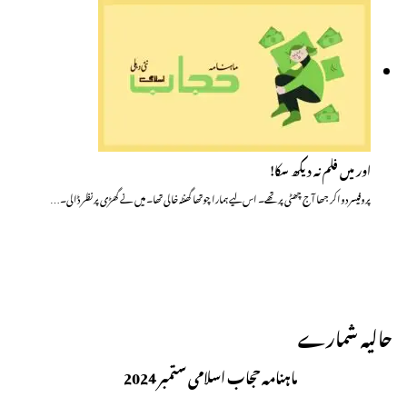
اور میں فلم نہ دیکھ سکا!
پروفیسر دواکر جھا آج چھٹی پر تھے۔ اس لیے ہمارا چوتھا گھنٹہ خالی تھا۔ میں نے گھڑی پر نظر ڈالی۔…
حالیہ شمارے
ماہنامہ حجاب اسلامی ستمبر 2024