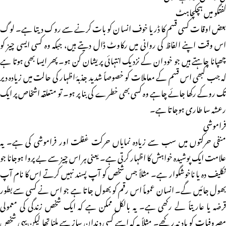
گفتگو میں ہچکچاہٹ
بعض اوقات کسی قسم کا ڈر یا خوف انسان کو بات کرنے سے روک دیتا ہے۔ لوگ
اس وقت اپنے الفاظ کی روانی میں رکاوٹ ڈال دیتے ہیں، جبکہ وہ کسی ایسی چیز کو
چھپانا چاہتے ہیں جو خود ان کے نزدیک انتہائی پریشان کن ہو۔ پھر ایسا بھی ہوتا ہے
کہ جب کبھی اس قسم کے معاملات کو خصوصاً شدید جذبۂ اظہار کی حالت میں زیادہ دیر
تک روکے رکھا جائے چاہے وہ کسی بھی خطرے کی بنا پر ہو۔ تو متعلقہ اشخاص پر ایک
رعشہ سا طاری ہوجاتا ہے۔
فراموشی
منفی حرکتوں میں سب سے زیادہ نمایاں حرکت غفلت اور فراموشی کی ہے۔ یہ
علامت ایک پوشیدہ خواہش کا اظہار کرتی ہے۔ یعنی ہر اس چیز سے بے پروا ہوجانا جو
تکلیف دہ یا ناخوشگوار ہے۔ مثلاً جس شخص کو آپ پسند نہیں کرتے اس کا نام آپ
بھول جائیں گے۔ انسان عموماً اس رقم کو بھول جاتا ہے جو اس نے کسی سے بطور
قرضہ یا عاریتاً لے رکھی ہے۔ یہ بالکل ممکن ہے کہ ایک شخص زندگی کی معمولی
مصروفیات کو یاد نہ رکھے۔ مثلاً یہ کہ اسے کسی دندان ساز سے ملنا تھا لیکن یہی شخص