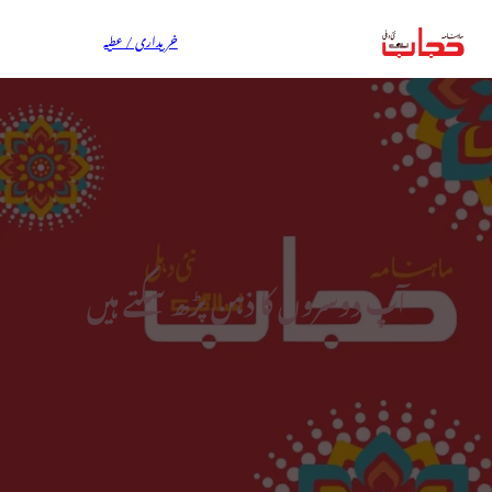
خریداری / عطیہ
آپ دوسروں کا ذہن پڑھ سکتے ہیں