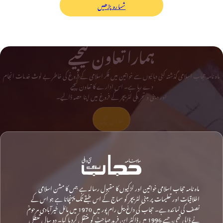
شمارہ پڑھیں
ہمارا تعاون کیجیے
ماہ نامہ حجاب اسلامی گذشتہ کئی دہائیوں سے خواتین میں فکر اسلامی کے فروغ کی خاطر بے لوث خدمات انجام
دے رہا ہے۔ اس ادارے کا تعاون کیجیے
اور دینی و تحریکی لٹریچر کے فروغ میں اپنا حصہ ڈالیے۔
تعاون کیجیے
ماہ نامہ حجاب اسلامی خواتین اور لڑکیوں کا مقبول رسالہ ہے جس کا مشن اسلامی
اخلاقیات اور تعلیمات پر مبنی لٹریچر کو سماج کے اس طبقے تک پہنچانا ہے جو اس کے
نصف کی نمائندہ ہے۔ حجاب کی داغ بیل رام پور میں 1970 میں مائل خیرآبادی مرحومؒ
نے ڈالی تھی، جسے 1996 میں ڈاکٹر ابن فرید صاحبؒ کو منتقل کردیا گیا۔ دو سال تعطل