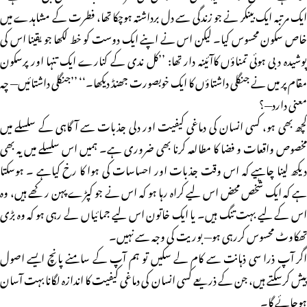
ایک مرتبہ ایک بینکر نے جو زندگی سے دل برداشتہ ہوچکا تھا، فطرت کے مشاہدے میں
خاص سکون محسوس کیا۔ لیکن اس نے اپنے ایک دوست کو خط لکھا جو یقینا اس کی
پوشیدہ دبی ہوئی تمناؤں کاآئینہ دار تھا: ’’کل ندی کے کنارے ایک تنہا اور پرسکون
مقام پر میں نے جنگلی داشتاؤں کا ایک خوبصورت جھنڈ دیکھا۔‘‘ ’’جنگلی داشتائیں— چہ
معنی دارد—؟
کچھ بھی ہو، کسی انسان کی دماغی کیفیت اور دلی جذبات سے آگاہی کے سلسلے میں
مخصوص واقعات و فضا کا مطالعہ کرنا بھی ضروری ہے۔ ہمیں اس سلسلے میں یہ بھی
دیکھ لینا چاہیے کہ اس وقت جذبات اور احساسات کی ہوا کا رخ کیاہے ۔ ہوسکتا
ہے کہ ایک شخص محض اس لیے کراہ رہا ہو کہ اس نے جو کپڑے پہن رکھے ہیں، وہ
اس کے لیے بہت تنگ ہیں۔ یا ایک خاتون اس لیے جمائیاں لے رہی ہو کہ وہ بڑی
تھکاوٹ محسوس کررہی ہو— بوریت کی وجہ سے نہیں۔
اگر آپ ذرا سی ذہانت سے کام لے سکیں تو ہم آپ کے سامنے پانچ ایسے اصول
پیش کرسکتے ہیں، جن کے ذریعے کسی انسان کی دماغی کیفیت کا اندازہ لگانا بہت آسان
ہوجائے گا۔