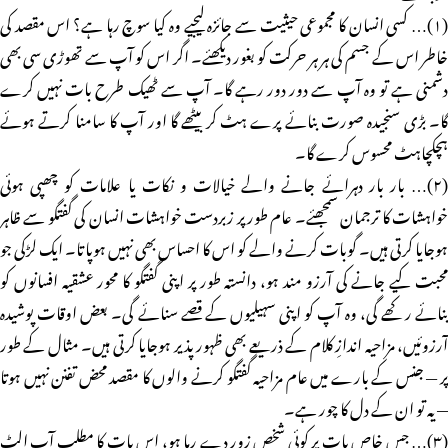
(۱)… کسی انسان کا مجموعی حیثیت سے جائزہ لیجیے وہ کیا سوچ رہا ہے؟ اس مقصد کی
خاطر اس کے جسم کی ہر ہر حرکت کو بغور دیکھئے۔ اگر اس کو آپ سے تھوڑی سی بھی
دشمنی ہے تو وہ آپ سے دور دور رہے گا۔ آپ سے ٹھیک طرح بات نہیں کرے
گا۔ بڑی سنجیدہ صورت بنائے پرے ہٹ کر بیٹھے گا اور آپ کا سامنا کرتے ہوئے
ہچکچاہٹ محسوس کرے گا۔
(۲)… بار بار دہرائے جانے والے خیالات و نکات یا علامات کو چھپی ہوئی
خواہشات کا ترجمان سمجھئے۔ عام طور پر زبردست خواہشات انسان کی گفتگو سے ظاہر
ہوجایا کرتی ہیں۔ گوبات کرنے والے کو اس کا احساس بھی نہیں ہوپاتا۔ ایک لڑکی جو
محبت کیے جانے کی آرزو مند ہو، دانستہ طور پر اپنی گفتگو کا محور عشقیہ افسانوں کو
بنائے رکھے گی، وہ آپ کو اپنی سہیلیوں کے قصے سنائے گی۔ بعض اوقات پوشیدہ
آرزوئیں، مزاحیہ اندازِ کلام کے ذریعے بھی ظہور پذیر ہوجایا کرتی ہیں۔ مثال کے طور
پر — جنس کے بارے میں عام مزاحیہ گفتگو کرنے والوں کا مقصد محض تفنن نہیں ہوتا
— یہ تو ان کے دل کا چور ہے۔
(۳)… جس خاص بات پر کوئی شخص زور دے رہا ہو، اس بات کا مطلب آپ الٹ