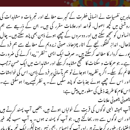
ماہرینِ نفسیات نے انسانی فطرت کے گہرے مطالعے اور تجربات و مشاہدات کی
روشنی میں کچھ اصول، قواعد اورعلامات مقرر کی ہیں۔ جن کے ذریعے سے ہم
انسانوں کو سمجھ سکتے ہیں اور دوسروں کے چھپے ہوئے ذہن بھی پڑھ سکتے ہیں۔ چال
ڈھال، اندازِ گفتگو، لہجے کے اتار چڑھاؤ، صوتی زیروبم کے مطالعے سے ہم فرد کے
پورے کردار کا مطالعہ کرسکتے ہیں۔ صرف ایک ایسی ’’نظر‘‘ پیدا کرنے کی ضرورت
ہے۔ جو حرکات و سکنات کا صحیح مشاہدہ کرسکے اور مشاہدات میں ایک حسنِ ترتیب
قائم رکھ سکے۔ اگر یہ نظر پیدا ہوجائے تو ہم بآسانی ہر فرد کے ذہن، اس کی خواہشات
اور اس کے چھپے ہوئے جذبات کو پڑھ سکیں گے۔ یہ نظر کیسے پیدا ہوسکتی ہے۔
اس کام کا طریقہ ذیل کی سطور میں پیش ہے:
چھوٹی چھوٹی علامات
آپ ہمیشہ انہی لوگوں کی قربت کے خواہاں ہوتے ہیں، جنھیں آپ پسند کرتے ہیں
اور ان لوگوں سے دور بھاگتے ہیں، جو آپ کو پسند نہ ہوں۔ یہ آپ سب کچھ غیر
اختیاری طور پر کرجاتے ہیں اور آپ کو احساس بھی نہیں ہوتالیکن ایک تجربہ کار ماہرِ