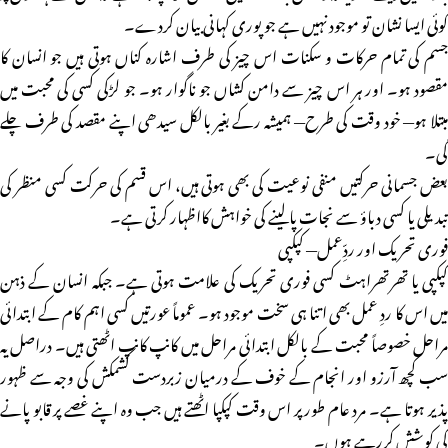
کوئی ایسا نشان تو موجود نہیں ہے جو پوری کہانی بیان کردے۔
جسم کی تمام حرکات و سکنات اس چیز کی طرف اشارہ کناں ہوتی ہیں جو انسان کا
مقصود ہو۔ اور ہر اس چیز سے دامن کشاں جو ناگوار ہو۔ جو لڑکی کسی کی محبت میں
مبتلا ہو— خود وقت کی طرح— ہمیشہ رکے بغیر بالکل سیدھی اپنے مقصد کی طرف چلے
گی۔
بعض جسمانی حرکتیں منفی نوعیت کی بھی ہوتی ہیں، اس قسم کی حرکت کسی منظر کی
تبدیلی یا کسی دباؤ سے نجات پالینے کی خواہش کااظہار کرتی ہے۔
فوری تحریک اور ردِّعمل— کپکپی
کپکپی یا تھرتھراہٹ کسی فوری تحریک کی علامت ہوتی ہے۔ جبکہ انسان کے ذہن
میں اس کا ردِ عمل بھی اتنا ہی سخت موجود ہو۔ عموماً عورتیں کسی اہم کام کے ابتدائی
مراحل خصوصاً محبت کے بالکل ابتدائی مراحل میں کانپ کانپ اٹھتی ہیں۔ دراصل یہ
سب کچھ آرزو اور انجام کے خوف کے درمیان زبردست کشمکش کی وجہ سے ظہور
پذیر ہوتا ہے۔ مرد عام طور پر اس وقت کپکپا اٹھتے ہیں جب وہ اپنے غصے پر قابو پانے
کی کوشش کررہے ہوں۔