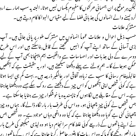
لیکن ہر موقع پر ان جسمانی حرکتوں کا مفہوم یکساں نہیں ہوتا، البتہ یہ سب ہمارے ارد
گرد بسنے والے انسانوں کی جذباتی فضا کے لیے مقیاس الہوا کا کام دیتے ہیں۔
مشترکہ علامات
حسبِ ذیل احوال و علامات عموماً انسانوں میں مشترک طور پر پائی جاتی ہیں۔ آپ
بڑی آسانی کے ساتھ اپنے آپ کو انہیں سمجھنے کے قابل بناسکتے ہیں اور اس طرح
دوسرے کے دلی جذبات اور احساسات سے واقفیت بہم پہنچانا بھی آپ کے لیے
ممکن ہوجائے گا۔ ہم بولنے سے پہلے دیکھنا سیکھتے ہیں، اور یہ حقیقت ہے کہ آنکھیں
غالباً پیغام رسانی کا سب سے زیادہ آفاقی اور عالمگیر ذریعہ ہیں۔ بہت کم ہی ایسا ہوتا
ہے کہ کوئی شخص اپنی آنکھوں کو اس چیز کے دیکھنے سے روک سکے جسے وہ دیکھنا چاہتا
ہے۔ اس کے مقابلے میں نگاہوں کو ناپسندیدہ یا خوشگوار چیز سے ہٹایا جاسکتا ہے۔
جس شخص نے کوئی چیز چھپائی ہو، وہ اس کی طرف بار بار نگاہ ڈالے گا، جہاں وہ چیز
چھپائی گئی ہے گویا وہ دیکھنا چاہتا ہے کہ کیا وہ واقعی وہاں موجود ہے۔ وہ شخص جس
نے اپنے ہاتھوں کے ذریعے کوئی غلط کام سرانجام دیا ہو وہ لیڈی میکبتھ کی طرح بار
بار انھیں دیکھے گا گویا کہ وہ اس بات کا یقین حاصل کرنا چاہتا ہے کہ اس کے ہاتھوں پر