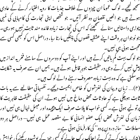
سمجھ لیجیے۔ لوگ عموماً ان چیزوں کے خلاف جذبات کا رویہ اختیار کرنے کے عادی
ہوتے ہیں جو انھیں نقصان دہ نظر آئیں۔ جو شخص اپنی تجارت کی کامیابی کی لمبی
چوڑی داستانیں سنائے سمجھئے کہ اس کی تجارت زیادہ فائدہ مند ثابت نہیں ہورہی۔
جو نوجوان ہر وقت اپنے عشقیہ قصوں کی ڈینگیں مارتا رہا، دراصل اس کو کبھی کسی سے
محبت ہوئی ہی نہیں۔
جو لوگ بہت کم باتیں کرتے ہیں اور اپنے آپ کو دوسروں کے سامنے فخریہ انداز میں
پیش نہیں کرتے وہی درحقیقت جوہرِ قابل ہوتے ہیں۔ ہمیں ان سے صرف یہ شکایت
ہوسکتی ہے کہ وہ بہت زیادہ مصروف رہنے والے لوگ ہیں۔
(۴)… زبان و بیان کی لغزشوں کو خاص اہمیت دیجیے۔ نفسیاتی مطالعے سے یہ بات
ثابت ہوچکی ہے کہ حادثات محض دماغ میں نہیں ہوتے، ان کی حقیقت ظاہریت کا
پرتو لیے ہوتی ہے۔ کسی خواب کا پلاٹ صرف ایک پیچیدہ اور مہمل خیال ہی نہیں اور
زبان کی لغزش محض ایک عضوِ انسانی کا بے مقصد عمل ہی نہیں— دراصل ہر دو
معاملات ’’سازِ درونِ پردہ‘‘ کی کارفرمائی ہوتی ہے۔
(۵)… بات کرتے کرتے اچانک رک جانے کو کسی چیز کے پوشیدہ رکھنے کی خواہش