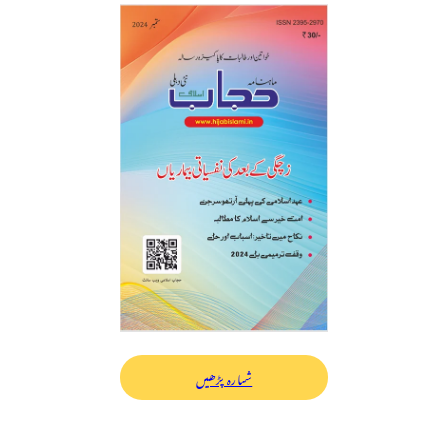
شمارہ پڑھیں