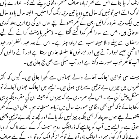
رنگ کرایا جائے جس سے گھر زیادہ صاف ستھرا دکھائی دینے لگے گا۔ ہمارے ہاں
لوگ اتنے امیر تو نہیں کہ سال میں دو یا تین مرتبہ رنگ کر اسکیں۔ البتہ سال یا دو سال
میں ایک مرتبہ ضرور کرائیں، جن کے گھر چھوٹے بچے ہوں ان کی دیواریں جلد گندی
ہوجاتی ہیں، جس سے سارا گھر گندا لگنے لگتا ہے۔ ڈسٹمپر یا پینٹ کرانے کے لیے
رمضان سے پہلے والا مہینہ سب سے زیادہ بہتر ہے۔ اس کے بعد عید الفطر اور عید
الاضحی جیسے تہوار آتے ہیں اور مہمانوں کا سلسلہ جاری رہتا ہے اور آنے والوں کو
آپ کا گھر خوب صورت دکھتا ہے اور آپ سبکی سے بھی بچ جاتی ہیں۔
بہت سی خواتین اچانک آجانے والے مہمانوں سے گھبرا جاتی ہیں۔ کیوں کہ اکثر
گھروں میں چیزیں بے ترتیبی سے پڑی ہوتی ہیں۔ ایسے میں اچانک مہمان آجائے تو
مشکل پیش آتی ہے۔ اس لیے ضروری ہے کہ چیزوں کو ہمیشہ ان کی مقررہ جگہ پر ہی
رکھا جائے تاکہ کسی بھی ہنگامی صورتِ حال میں زیادہ مسئلہ نہ ہو۔ لیکن جن کے گھر
چھوٹے بچے ہوں وہ چاہ کر بھی جگہ پر چیز نہیں رکھ پاتے اور کچھ نہ کچھ بے ترتیبی پھیلی
ہوتی ہے۔ ایسے میں آپ کو چاہیے کہ ڈرائینگ روم سیٹ کر کے اسے لاک کر دیا
جائے تاکہ اگر کوئی مہمان اچانک ہی آجائے تو کم از کم ایک کمرہ تو ان کے لیے صاف