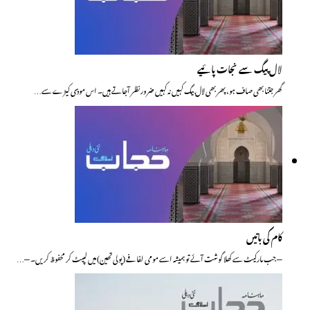
لال پیگ سے نجات پائیے
گھر جتنا بھی صاف ہو، پھر بھی لال بیگ کہیں نہ کہیں ضرور نظر آجاتے ہیں۔ اس موذی کیڑے سے…
کام کی باتیں
— جب مارکیٹ سے کھلا گوشت آئے تو ہمیشہ اسے مومی لفافے (پولی تھین) میں لپیٹ کر محفوظ کریں۔ —…