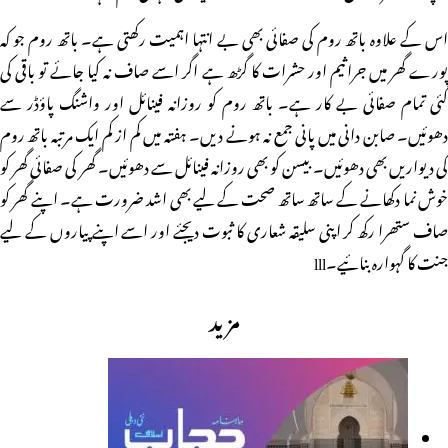
اس کے علاوہ باتھ روم کی صفائی بھی بے انتہا اہمیت رکھتی ہے۔ باتھ روم جو کہ
پورے گھر میں جراثیم اور حشرات کا گڑھ ہے اگر اسے صاف نہ کیا جائے تو باقی کی
گئی تمام صفائی بے کار ہے۔ باتھ روم کو روزانہ فینائل اور واشنگ پاؤڈر سے
دھوئیں۔ صابن دانی میں پانی جمع نہ ہونے دیں۔ ہفتہ میں کم از کم ایک مرتبہ باتھ روم
کی دیواریں بھی دھوئیں۔ بیسن کو بھی روزانہ فینائل سے دھوئیں۔ گھر کی صفائی گھر کو
خوش نما دکھانے کے ساتھ ساتھ صحت کے لیے بھی اشد ضرورت ہے۔ اپنے گھر کو
صاف ستھرا رکھ کر اپنی سلیقہ شعاری کا ثبوت دیجئے اور اسے اپنے پیاروں کے لیے
جنت کا گہوارہ بنائیے۔lll
مزید