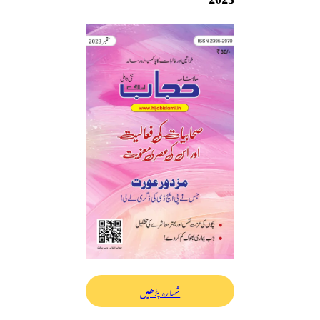
شمارہ پڑھیں