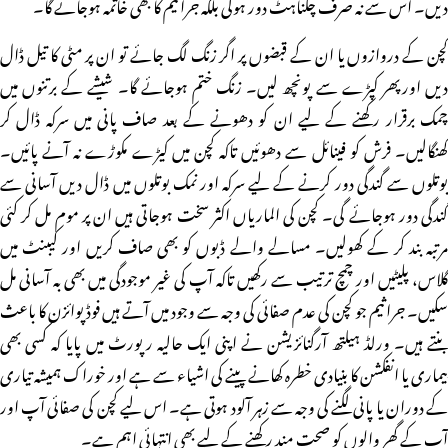
دیں۔ اس سے نہ صرف چکناہٹ دور ہوگی بلکہ جراثیم کا بھی خاتمہ ہوجائے گا۔
کچن کے دروازوں یا ان کے قبضوں پر اگر زنگ لگ جائے تو ان پر مٹی کا تیل ڈال
دیں اورپھر کپڑے سے پونچھ لیں۔ زنگ ختم ہوجائے گا۔ شیشے کے برتنوں میں
چمک برقرار رکھنے کے لیے ان کو دھونے کے بعد صاف پانی میں سرکہ ڈال کر
کھنگالیں۔ فرش کو فینائل سے دھوئیں تاکہ کچن میں کیڑے مکوڑے نہ آنے پائیں۔
بوتلوں سے گندگی دور کرنے کے لیے سرکہ اور نمک بوتلوں میں ڈال دیں آسانی سے
گندگی دور ہوجائے گی۔ کچن کی الماریاں اکثر سخت ہوجاتی ہیں ان پر موم مل کر کئی
مرتبہ بند کر کے کھولیں۔ مسالے والے ڈبوں کو بھی صاف کریں اور کیبنٹ میں
گلاس، پلیٹیں اور چمچ ترتیب سے رکھیں تاکہ آپ کی غیر موجودگی میں بھی بہ آسانی مل
سکیں۔ جراثیم جو کچن کی عدم صفائی کی وجہ سے وجود میں آتے ہیں فوڈ پوائزن کا باعث
بنتے ہیں۔ ورلڈ ہیلتھ آرگنائزیشن نے اپنی ایک حالیہ رپورٹ میں پایا کہ کسی بھی
بیماری یا انفکشن کا بنیادی خطرہ کھانے پینے کی اشیاء سے ہے اور خوراک ہمیشہ تیاری
کے دوران یا پانی لگنے کی وجہ سے زہر آلود ہوتی ہے۔ اس لیے کچن کی صفائی آپ اور
آپ کے گھر والوں کو صحت مند رکھنے کے لیے بھی انتہائی اہم ہے۔