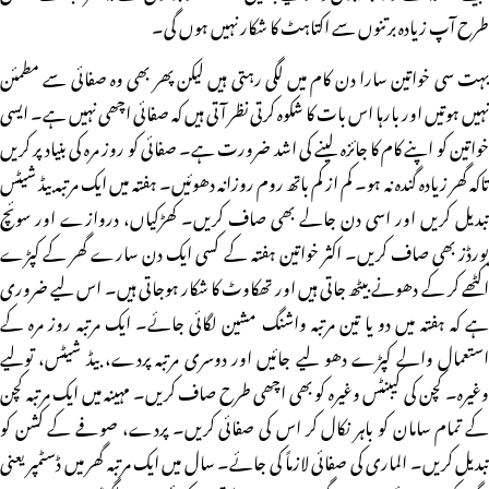
طرح آپ زیادہ برتنوں سے اکتاہٹ کا شکار نہیں ہوں گی۔
بہت سی خواتین سارا دن کام میں لگی رہتی ہیں لیکن پھر بھی وہ صفائی سے مطمئن
نہیں ہوتیں اور بارہا اس بات کا شکوہ کرتی نظر آتی ہیں کہ صفائی اچھی نہیں ہے۔ ایسی
خواتین کو اپنے کام کا جائزہ لینے کی اشد ضرورت ہے۔ صفائی کو روز مرہ کی بنیاد پر کریں
تاکہ گھر زیادہ گندہ نہ ہو۔ کم از کم باتھ روم روزانہ دھوئیں۔ ہفتہ میں ایک مرتبہ بیڈ شیٹس
تبدیل کریں اور اسی دن جالے بھی صاف کریں۔ کھڑکیاں، دروازے اور سوئچ
بورڈز بھی صاف کریں۔ اکثر خواتین ہفتہ کے کسی ایک دن سارے گھر کے کپڑے
اکٹھے کر کے دھونے بیٹھ جاتی ہیں اور تھکاوٹ کا شکار ہوجاتی ہیں۔ اس لیے ضروری
ہے کہ ہفتہ میں دو یا تین مرتبہ واشنگ مشین لگائی جائے۔ ایک مرتبہ روز مرہ کے
استعمال والے کپڑے دھو لیے جائیں اور دوسری مرتبہ پردے، بیڈ شیٹس، تولیے
وغیرہ۔ کچن کی کیبنٹس وغیرہ کو بھی اچھی طرح صاف کریں۔ مہینہ میں ایک مرتبہ کچن
کے تمام سامان کو باہر نکال کر اس کی صفائی کریں۔ پردے، صوفے کے کشن کو
تبدیل کریں۔ الماری کی صفائی لازماً کی جائے۔ سال میں ایک مرتبہ گھر میں ڈسٹمپر یعنی