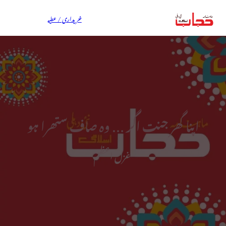
خریداری / عطیہ
اپنا گھر جنت اگر … وہ صاف ستھرا ہو
غزل اعظم