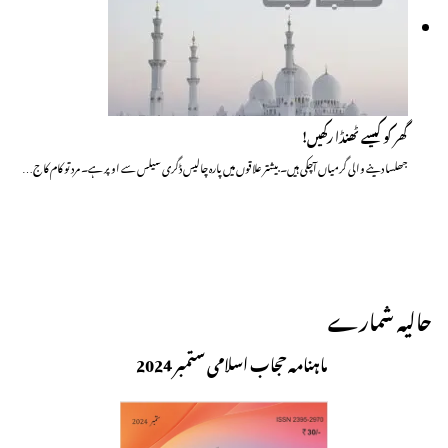
گھر کو کیسے ٹھنڈا رکھیں!
جھلسا دینے والی گرمیاں آچکی ہیں۔ بیشتر علاقوں میں پارہ چالیس ڈگری سیلس سے اوپر ہے۔ مرد تو کام کاج…
حالیہ شمارے
ماہنامہ حجاب اسلامی ستمبر 2024