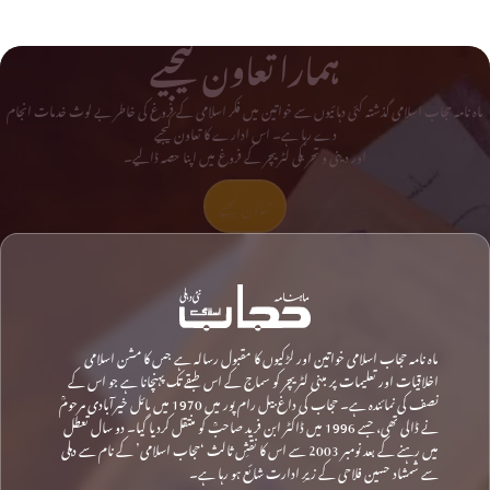
ہمارا تعاون کیجیے
ماہ نامہ حجاب اسلامی گذشتہ کئی دہائیوں سے خواتین میں فکر اسلامی کے فروغ کی خاطر بے لوث خدمات انجام
دے رہا ہے۔ اس ادارے کا تعاون کیجیے
اور دینی و تحریکی لٹریچر کے فروغ میں اپنا حصہ ڈالیے۔
تعاون کیجیے
ماہ نامہ حجاب اسلامی خواتین اور لڑکیوں کا مقبول رسالہ ہے جس کا مشن اسلامی
اخلاقیات اور تعلیمات پر مبنی لٹریچر کو سماج کے اس طبقے تک پہنچانا ہے جو اس کے
نصف کی نمائندہ ہے۔ حجاب کی داغ بیل رام پور میں 1970 میں مائل خیرآبادی مرحومؒ
نے ڈالی تھی، جسے 1996 میں ڈاکٹر ابن فرید صاحبؒ کو منتقل کردیا گیا۔ دو سال تعطل
میں رہنے کے بعد نومبر 2003 سے اس کا نقشِ ثالث ‘حجاب اسلامی’ کے نام سے دہلی
سے شمشاد حسین فلاحی کے زیرِ ادارت شائع ہو رہا ہے۔