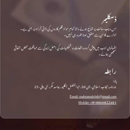
ڈسکلیمر
اس ویب سائٹ پر شائع ہونے والا تمام مواد قلم کاروں کی ذاتی آراء پر مبنی ہے۔
ادارے کا ان سے متفق ہونا ضروری نہیں۔
افسانوی ادب میں پیش کردہ واقعات و شخصیات کی اصل زندگی سے مماثلت محض اتفاقی
سمجھی جائے۔
رابطہ
پتہ:
ماہ نامہ حجاب اسلامی، ڈی 50، ابوالفضل انکلیو، جامعہ نگر، نئی دہلی-25
Email: mahnamahijab@gmail.com
Mobile: +918860822483
جملہ حقوق محفوظ © • حجاب اسلامی