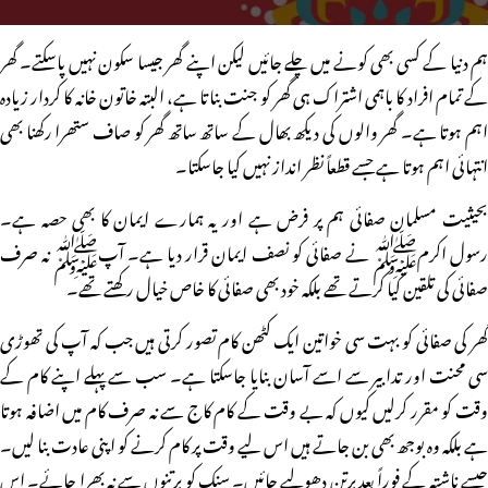
ہم دنیا کے کسی بھی کونے میں چلے جائیں لیکن اپنے گھر جیسا سکون نہیں پاسکتے۔ گھر
کے تمام افراد کا باہمی اشتراک ہی گھر کو جنت بناتا ہے، البتہ خاتون خانہ کا کردار زیادہ
اہم ہوتا ہے۔ گھر والوں کی دیکھ بھال کے ساتھ ساتھ گھر کو صاف ستھرا رکھنا بھی
انتہائی اہم ہوتا ہے جسے قطعاً نظر انداز نہیں کیا جاسکتا۔
بحیثیت مسلمان صفائی ہم پر فرض ہے اور یہ ہمارے ایمان کا بھی حصہ ہے۔
رسول اکرمﷺ نے صفائی کو نصف ایمان قرار دیا ہے۔ آپﷺ نہ صرف
صفائی کی تلقین کیا کرتے تھے بلکہ خود بھی صفائی کا خاص خیال رکھتے تھے۔
گھر کی صفائی کو بہت سی خواتین ایک کٹھن کام تصور کرتی ہیں جب کہ آپ کی تھوڑی
سی محنت اور تدابیر سے اسے آسان بنایا جاسکتا ہے۔ سب سے پہلے اپنے کام کے
وقت کو مقرر کرلیں کیوں کہ بے وقت کے کام کاج سے نہ صرف کام میں اضافہ ہوتا
ہے بلکہ وہ بوجھ بھی بن جاتے ہیں اس لیے وقت پر کام کرنے کو اپنی عادت بنا لیں۔
جیسے ناشتہ کے فوراً بعد برتن دھولیے جائیں۔ سنک کو برتنوں سے نہ بھرا جائے۔ اس