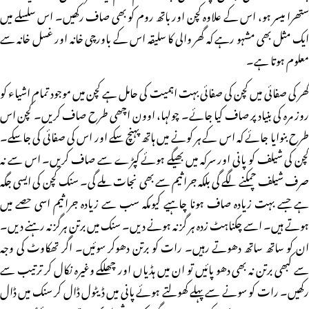
ستھرا میسر ہو، اس کے علاوہ کچن اور باتھ روم کو بھی صاف رکھیں۔ اس سلسلے میں
ایک مثل بھی مشہو رہے کہ گھر والی کا سلیقہ اس کے باورچی خانہ اور غسل خانہ سے
معلوم ہوتا ہے۔
گھر کی صفائی میں کچن کی صفائی بہت اہمیت کی حامل ہے کچن میں موجود تمام اشیاء کو
روز مرہ کی بنیاد پر صاف کیا جائے۔ چولہا، اوون اچھی طرح صاف کریں۔ کچن اس
طرح بنوایا جائے کہ اس کے ہر کونے میں ہاتھ پہنچ سکے اور اس کی صفائی کی جاسکے۔
کچن کی شیلف کو پانی اور سرکہ میں بھیگے ہوئے کپڑے سے صاف کریں۔ اس سے نہ
صرف شیلف چمکنے لگے گی بلکہ جراثیم سے بھی نجات ملے گی۔ سنک کچن کی ایسی جگہ
ہے جسے بہت زیادہ صاف ہونا چاہیے کیوںکہ سب سے زیادہ جراثیم اسی حصے میں
ہوتے ہیں۔ اسے چکناہٹ زدہ ہر گز نہ ہونے دیں۔ سنک میں برتن ہرگز نہ رہنے دیں۔
ان کو ساتھ ساتھ دھوتے رہیں۔ رات کو برتن دھوکر سوئیں۔ اگر تھکاوٹ کی وجہ
سے کبھی برتن نہ بھی دھو پائیں تو ان میں ہڈیاں اور چھلکے وغیرہ نکال کر ترتیب سے
رکھیں۔ رات کو سونے سے پہلے کھولتے ہوئے پانی میں ڈیٹول ڈال کر سنک میں ڈال