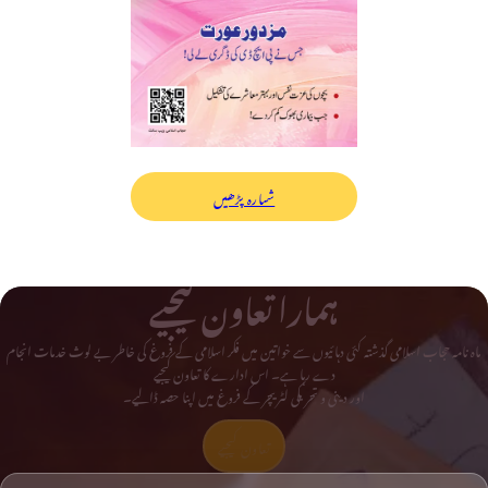
شمارہ پڑھیں
ہمارا تعاون کیجیے
ماہ نامہ حجاب اسلامی گذشتہ کئی دہائیوں سے خواتین میں فکر اسلامی کے فروغ کی خاطر بے لوث خدمات انجام
دے رہا ہے۔ اس ادارے کا تعاون کیجیے
اور دینی و تحریکی لٹریچر کے فروغ میں اپنا حصہ ڈالیے۔
تعاون کیجیے