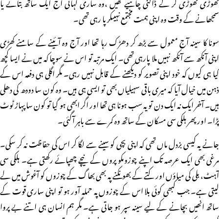
تھوڑی تھوڑی کر کے ڈالنی چاہیے تھیں ،وہ ساری کہانی آج ایک ساتھ بتانے یا
سمجھانے کے وقت وہ اپنی ہمت مجتمع نہیںکر پا رہی تھی۔
سونا کا سینہ آج معمول سے بڑھ کر دھڑک رہا تھا اور آج وہ آئینے کے سامنے کھڑی
اپنی آنکھ سے آنکھ نہیں ملا پارہی تھی۔ ایک مرتبہ تو اس نے سوچا کہ میں نے ایسا کچھ
کیا ہی کیوں کہ خود اپنی تصویر کو دیکھنے کے قابل نہیں رہی۔ مگر اگلی ہی دفعہ اس کے
ذہن میں خیال آیا کہ میری باقی سہیلیاں بھی تو ایسی ہی ہیں۔ وہ کون سا دودھ کی دھلی
ہیں۔ آخر ایک نہ ایک دن تو یہ سب ہونا ہی تھا اور اگر ابھی ہو گیا تو کون سا پہاڑ ٹوٹ
پڑا۔ اور پھر ہلکی سی مسکان کے ساتھ وہ کمرے سے باہر آگئی۔
جانے یہ کیسی بزدل ماں تھی کہ اپنی بچی کو سینے سے لگا کر اس کی حفاظت نہ کر سکی۔
مرغی بھی ایک عرصہ تک اپنے چوزوںکو پروں کے نیچے چھپائے رکھتی ہے۔ ہلکی سی
آہٹ، بلی کی میاؤں اور کتے کے بھونکنے پہ بھی بھاگ کے چوزوں کو آغوش میں لے
لیتی ہے۔ جب کبھی کوئی بلا اس کے چوزوں پہ حملہ آور ہو تو اپنی ساری قوت کے
ساتھ انھیں بچانے کے لیے سینہ سپر ہو جاتی ہے۔ مگر ہم انسان ہی اتنے بے پروا