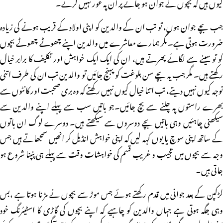
کیوں ہیں کہ بچوں کے جوان ہو جانے پر ان پہ غور نہیں کرتے۔
جب بچے جوان ہوں، تو تب ان کے والدین کو اپنی اولاد کے قریب ہونے کی زیادہ
ضرورت ہوتی ہے۔ مگر ہمارے معاشرے میں والدین اپنے چھوٹے چھوٹے بچوں
کو تو سینے سے لگائے پھرتے ہیں، ان کی ایک ایک خواہش اور تکلیف کا برابر خیال
رکھتے ہیں۔ مگر جب یہ بچے سن بلوغت کو پہنچ جائیں تو والدین تب ان کی طرف اتنی
توجہ کیوں نہیں دیتے، تب اتنا خیال کیوں نہیں رکھتے کہ وہ بری صحبت اور کانٹوں سے
بھرے راستوں پہ چلنے سے بچ جائیں۔جو باتیں سب سے پہلے اپنے والدین سے
سیکھنی چاہئیں وہی باتیں بچے دوسروں سے سیکھتے ہیں۔ دوسرے لوگ ان باتوں
کے ساتھ اپنی سوچ یا یوں کہہ لیں کہ اپنی خواہش انڈیل کر انھیں سمجھاتے ہیں جس
وجہ سے بچوں میں عجیب و غریب قسم کی خواہشات وقت سے پہلے ہی پنپنا شروع ہو
جاتی ہیں۔
لڑکپن کے بعد جوانی میں قدم رکھتے ہوئے جس موڑ سے بچوں نے مڑنا ہوتا ہے ،بس
وہی جگہ ہوتی ہے جہاں والدین کو چاہیے کہ اپنے بچوں کی گاڑی کا اسٹیئرنگ خود