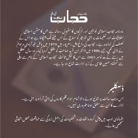
ماہ نامہ حجاب اسلامی خواتین اور لڑکیوں کا مقبول رسالہ ہے جس کا مشن اسلامی
اخلاقیات اور تعلیمات پر مبنی لٹریچر کو سماج کے اس طبقے تک پہنچانا ہے جو اس کے
نصف کی نمائندہ ہے۔ حجاب کی داغ بیل رام پور میں 1970 میں مائل خیرآبادی مرحومؒ
نے ڈالی تھی، جسے 1996 میں ڈاکٹر ابن فرید صاحبؒ کو منتقل کردیا گیا۔ دو سال تعطل
میں رہنے کے بعد نومبر 2003 سے اس کا نقشِ ثالث ‘حجاب اسلامی’ کے نام سے دہلی
سے شمشاد حسین فلاحی کے زیرِ ادارت شائع ہو رہا ہے۔
ڈسکلیمر
اس ویب سائٹ پر شائع ہونے والا تمام مواد قلم کاروں کی ذاتی آراء پر مبنی ہے۔
ادارے کا ان سے متفق ہونا ضروری نہیں۔
افسانوی ادب میں پیش کردہ واقعات و شخصیات کی اصل زندگی سے مماثلت محض اتفاقی
سمجھی جائے۔