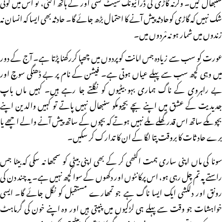
سنبھال لیں۔ وگرنہ گاڑی کی ڈرائیونگ سیٹ کسی اور کے ہاتھ آگئی، تو اس میں کوئی
شک نہیں کہ گاڑی کوحادثہ پیش آنے کا احتمال بڑھ جائے گا۔ حادثہ بھی ایسا کہ انسان نہ
زندوں میں شمار ہو نہ مْردوں میں۔
عورت کو سب سے زیادہ جس امانت کوپردوں میں چھپا کررکھنا پڑتا ہے۔ آج کے دور
میں وہی کچھ سب سے پہلے عیاں ہوتی ہے۔ فیشن کے نام پر بے ڈھنگی سوچ اور
بے راہروی کے ناگ ہماری بہو بیٹیوں کو نگلتے جا رہے ہیں۔ کہیں ماں باپ
جدیدیت کے عشق میں اپنے بچے بچیوںکو سنبھال نہیں پاتے تو کہیں والدین اپنے
بچوںکے ساتھ اس قدر گھلے ملے نہیں ہوتے کہ بچوں کے ساتھ پیش آنے والے اچھے یا
برے حادثات کا بروقت پتا لگا کے ان کا تدارک کر سکیں۔
سونا کی ماں اپنی ساری ہمت اکٹھی کر کے بھی اپنی بیٹی کو سمجھا نہ سکی کہ بیٹا جس
راستے پہ تم چل رہی ہو، اس پرکانٹوں اور دکھوں کے سوا کچھ نہیں ہے۔ یہ چند دن کی
رونق اور دلکشی ایک ایسا ناگ ہے جو تمھارے مستقبل کو نگل جائے گا۔ ایسی
خواہشات جو وقت سے پہلے ہی لڑکیوں میں پنپتی ہیں اور وہ اپنے خون کی گرماہٹ