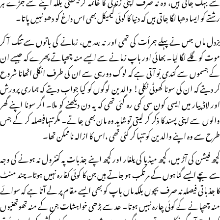
سے بہک جاتی ہیں، وہ نہ صرف اپنی زندگی کا خاتمہ کر بیٹھتی بلکہ اپنے سے جڑے ہر
رشتے کو ایسا دھبا لگا جاتی ہیں کہ دنیا کا کوئی کیمیکل بھی اس داغ کو دھو نہیں پاتا۔
بزدل ماں جس نے پہلے جرأت کی تھی اور نہ بعد میں، زمانے کی باتوں سے تنگ آ کر
موت کو گلے لگا لیا۔ بھائی اور باپ زمانے سے ایسے منہ چھپاتے پھرے کہ جیسے ان
کے جسموں سے گندی بْو آتی ہے کہ لوگ دورہی سے ان کی طرف انگلی اٹھانا شروع
کر دیتے کہ ان کی سونا کھوٹی نکلی! والدین لوگوں کو کیا جواب دیتے کہ ہماری پرورش
اور لاڈ پیار میں ایسی کون سی کمی رہ گئی تھی کہ یہ دن دیکھنے کو ملا۔ اگر سونا اپنے گھر
والوں سے اپنی پسند کا ذکر کر لیتی توشاید وہ مان بھی جاتے۔ مگر تنہافیصلہ کر کے جس
طرح سے وہ اپنے والدین کو تنہا کر گئی تھی ،اس کا ازالہ ناممکن تھا۔
کچھ فیشن کی آڑ میں، کچھ میڈیا کی یلغار اور کچھ اپنے جذبات پہ کنٹرول نہ ہونے کی وجہ
سے بچے ایسے گناہوں کے مرتکب ہو جاتے ہیں جن کا کوئی کفارہ نہیں ہوتا۔ چند منٹ
کا جذباتی فیصلہ نہ صرف بچوں بلکہ ماں باپ کو بھی ایسے مقام پر لے آتا ہے کہ سوائے
منہ چھپانے کے کوئی چارہ نہیں ہوتا۔ حد سے بڑھی خواہشات جن کے منہ تھوتھنیوں