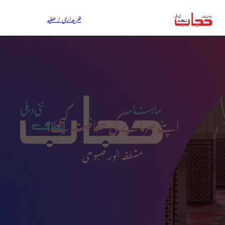
خریداری / عطیہ
اپنے سرمایے کی حفاظت کیجئے!
مشفقہ انور صبوحی