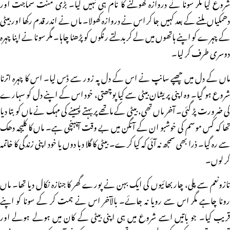
شروع کیا مگر سونا نے دروازہ کھولنے کا نام ہی نہیں لیا۔ بڑی منت سماجت اور
دھمکیاں ملنے کے بعد کہیں جا کر اس نے دروازہ کھولا۔ ماں نے اندر قدم رکھا اور بیٹی
کے چہرے کو اپنے ہاتھوں میں لے کربدلتے رنگوں کو پڑھنا چاہا۔ مگر سونا نے اپنا چہرہ
دوسری طرف کر لیا۔
ماں کے دل میں چھپے سانپ نے اس کے دل پہ زور سے ڈس لیا۔ اس کا چہرہ اترنا
شروع ہو گیا۔ وہ اپنی پریشان بیٹی سے کیا پوچھتی، خود اس کے اپنے دل کو سہارے
کی ضرورت پڑ گئی۔ آخر ماں تھی، بیٹی کے ماتھے پر بہتے پسینے کی مہک نے ماں کو بتا دیا
تھا کہ کس موسم کی خوشبو ان کے آنگن میں بے وقت آپہنچی ہے۔ ماں کا کلیجہ دھک
سے رہ گیا۔ ذرا بھی سمجھ نہ آئی کہ کیا کرے۔ بیٹی کا گلا دبا دوں یا خود اپنی زندگی کا خاتمہ
کر لوں۔
نازونعم سے پلی، چار بھائیوں کی ایک بہن نے پورے گھر کا جنازہ نکال دیا تھا۔ ماں
رونا چاہے مگر اس سے رویا نہ جائے۔ بالآخر اس نے ہمت کر کے سونا کو اپنے
قریب کیا۔ جو باتیں اسے شروع میں ہی اپنی بیٹی کے کان میں ہولے ہولے اور