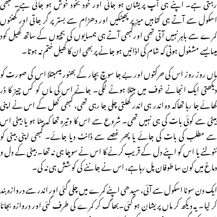
رہتی ہے۔ اپنے ہی آپ پریشان ہو جاتی اور خود بخود خوش ہو جاتی ہے۔ کبھی
اسکول سے آتے ہی کتابیں میز پر پھینکیں اور دھڑام سے بستر پر گر جاتی اور گھنٹوں
کمرے سے باہر نہیں آتی تھی اورکبھی آتے ہی ہمسایوں کی بچیوں کے ساتھ کھیل کود
میںایسے مشغول ہوتی کہ شام کی اذانیں ہو جانے پر بھی ان کا کھیل ختم نہ ہوتا۔
ماں روز روز اس کی حرکتوں اور بے جا سوچ بچار کے بھنور میںمبتلا اس کی صورت کو
دیکھتی ایک انجانے خوف میں مبتلا ہونے لگی۔ جانے اس کی ماں کو کس چیز کا ڈر
کھائے جا رہا تھاکہ وہ اندر ہی اندر گھلتی چلی جا رہی تھی، کبھی کھل کے اس نے اپنی
بیٹی سے کوئی بات کی ہی نہیں تھی۔ شروع سے اس کا وتیرہ تھا کہ بیٹا ہو یا بیٹی اس
سے مطلب کی بات کی جائے یا پھر غصے سے ڈانٹ دیا جائے۔ کبھی اپنی بیٹی کو
ٹٹولنے یا اس کو اپنے دل کے قریب کرنے کا اس نے سوچا ہی نہ تھا۔ بیٹی کے دل و
دماغ میں کون سا طوفان پل رہاہے، اس نے جاننے کی کوشش ہی نہ کی۔
ایک دن سونا اسکول سے آئی، سیدھی اپنے کمرے میں چلی گئی اور اندر سے دروازہ بند
کر لیا۔ یہ دیکھ کر ماں پریشان ہو گئی۔بھاگ کر کمرے کی طرف گئی اور دروازہ بجانا