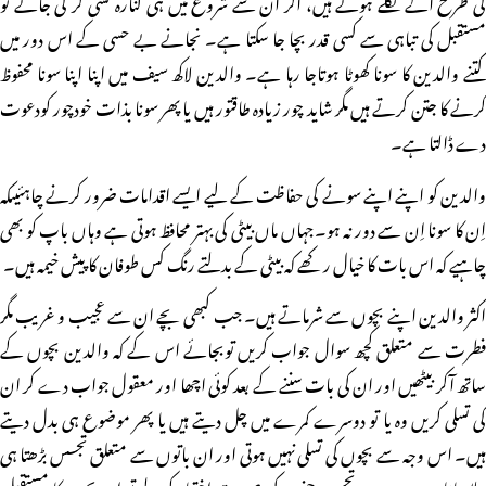
کی طرح آگے نکلے ہوتے ہیں، اگر ان سے شروع میں ہی کنارہ کشی کر لی جائے تو
مستقبل کی تباہی سے کسی قدر بچا جا سکتا ہے۔ نجانے بے حسی کے اس دور میں
کتنے والدین کا سونا کھوٹا ہوتاجا رہا ہے۔ والدین لاکھ سیف میں اپنا اپنا سونا محفوظ
کرنے کا جتن کرتے ہیں مگر شاید چور زیادہ طاقتور ہیں یا پھر سونا بذات خودچور کودعوت
دے ڈالتا ہے۔
والدین کو اپنے اپنے سونے کی حفاظت کے لیے ایسے اقدامات ضرور کرنے چاہئیںکہ
اِن کا سونا اِن سے دور نہ ہو۔جہاں ماں بیٹی کی بہتر محافظ ہوتی ہے وہاں باپ کو بھی
چاہیے کہ اس بات کا خیال رکھے کہ بیٹی کے بدلتے رنگ کس طوفان کا پیش خیمہ ہیں۔
اکثر والدین اپنے بچوں سے شرماتے ہیں۔ جب کبھی بچے ان سے عجیب و غریب مگر
فطرت سے متعلق کچھ سوال جواب کریں توبجائے اس کے کہ والدین بچوں کے
ساتھ آکر بیٹھیں اور ان کی بات سننے کے بعد کوئی اچھا اور معقول جواب دے کر ان
کی تسلی کریں وہ یا تو دوسرے کمرے میں چل دیتے ہیں یا پھر موضوع ہی بدل دیتے
ہیں۔ اس وجہ سے بچوں کی تسلی نہیں ہوتی اور ان باتوں سے متعلق تجسس بڑھتا ہی
چلا جاتا ہے۔ جب یہ تجسس جنون کی صورت اختیار کرلے تو ان بچوں کا مستقبل