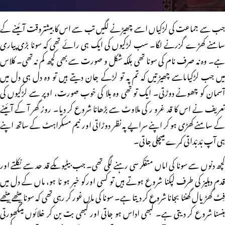
جب سے جماعت کی لڑکیاں اسے چھیڑنے لگیں تب سے اس کا بیشتروقت آئینے کے
سامنے کھڑے گزرنے لگا۔ سب لڑکیوں کی ایک ہی رائے تھی کہ سونا بڑی پیاری
ہے۔ وہ نہ صرف نام کی سونا تھی بلکہ شکل و صورت سے بھی کچھ کم نہ تھی۔ کلاس
میں جب لڑکیاںاسے چھیڑتیں کہ تم پہ تو لڑکے جان دیتے ہیں تو وہ دل ہی دل میں
آسمان کو چھونے دوڑتی۔ ایک تو تھی وہ بلا کی خوب صورت، اوپر سے لڑکیوں کی
تعریف نے اس کا قد غرو ر کی ملاوٹ سے بڑھانا شروع کر دیا۔ روز گھر آ کے آئینے
کے سامنے کھڑی ہو کر اپنے سراپے پہ نظر دوڑاتی اور نیم مسکراہٹ کے ساتھ اپنے
ہی آپ بْدبْداتی کمرے میںچلی جاتی۔
کچھ دنوں سے سونا کی اماں متفکر سی رہنے لگی تھی۔ جب بیٹیوںکے قد حد سے نکلتے اور
قدم دہلیز کی طرف لپکنا شروع ہوتے ہیں تو کسی اورکو خبر ہو نا ہو، ماں کے دل میں
فِٹ گھڑیال گھنٹا بجانا شروع کر دیتا ہے۔ سونا کی ماں غور کر رہی تھی کہ سونا بیٹھے بیٹھے
ہنسنا شروع کر دیتی ہے۔ کبھی اداس ہو جاتی اور کبھی بت بن کر خلائوں میںگھورتی