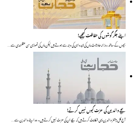
اپنے جگر گوشوں کی حفاظت کیجیے!
بچوں کے ساتھ روزانہ حادثات ماں کی لاپرواہی کی وجہ سے ہوتے ہیں لیکن ماں کی تھوڑی سی عقلمندی سے…
بچے والدین کی عزت کیوں نہیں کرتے!
آج کل بیشتر والدین یہی شکایت کرتے ہیں کہ بچے ان کی عزت نہیں کرتے ہیں۔ وہ اپنے والدین سے…