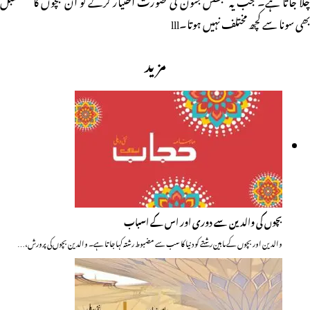
بھی سونا سے کچھ مختلف نہیں ہوتا۔lll
مزید
بچوں کی والدین سے دوری اور اس کے اسباب
والدین اور بچوں کے مابین رشتے کو دنیا کا سب سے مضبوط رشتہ کہا جاتا ہے۔ والدین بچوں کی پرورش،…