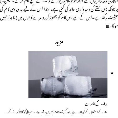
پر چونکہ نان نفقے کی ذمہ داری عائد کی گئی ہے، لہٰذا اس کے لیے یہ بنیادی کام کی
حیثیت رکھتا ہے۔اس کے لیے اس کام کو چھوڑ کر دوسرے کاموں میں پڑنا جائز نہیں
ہو گا۔lll
مزید
برف کے فائدے
برف کے استعمال کے کئی فائدے ہیں اور کئی نقصانات بھی ہیں۔ آپ برف سے پانی کو ٹھنڈا کرنے کے…