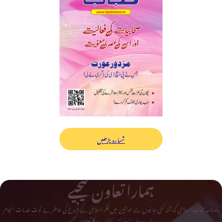
شمارہ پڑھیں
ہمارا تعاون کیجیے
ماہ نامہ حجاب اسلامی گذشتہ کئی دہائیوں سے خواتین میں فکر اسلامی کے فروغ کی خاطر بے لوث خدمات انجام
دے رہا ہے۔ اس ادارے کا تعاون کیجیے