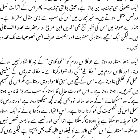
ایک چھوٹی سی تہذیب بن جاتا ہے، جیتی جاگتی تہذیب۔ پھر اس کے اثرات نسل
درنسل منتقل ہوتے ہیں۔ غیر نبیوں میں اس کی سب سے بڑی مثال سقراط ہے۔
ہمارے صوفیا میں اس کی نطیر شیخ محی الدین ابن عربیؒ او رحضرت مجدد الف ثانی
ہیں۔ لیکن ایک اچھے استاد کی معنویت اور اہمیت صرف انہی خصوصیات تک محدود
نہیں۔
ایک اچھا استاد وہ ہوتا ہے جو کلاس روم کو ’’خود کلامی‘‘ کے جبر کا شکار نہیں ہونے
دیتا، اور کلاس روم میں ’’مکالمے‘‘ کی راہ ہموارکرتا ہے۔ مکالمہ تدریس کے مشینی
عمل کو تخلیقی بنا دیتا ہے۔ اس کے نتیجے میں سبق کا مواد وہی رہتا ہے مگر اس کی تفہیم
میں تنوع پیدا ہوتا رہتا ہے۔ اس صورت حال کا استاد کو سب سے بڑا فائدہ یہ ہوتا
ہے کہ وہ ’’سکھانے‘‘ کے ساتھ ساتھ خود بھی کچھ نہ کچھ سیکھتا رہتا ہے اور تدریس کا
عمل اس کی شخصیت کی نمو کرتا رہتا ہے۔ اس اعتبار سے دیکھا جائے تو ایک استاد
جتنا نمو پذیر ہوسکتا ہے یا Growکرسکتا ہے اتنا کسی اور شعبے سے وابستہ شخص نہیں
ہوسکتا۔ استاد کے اس شخصی فائدے کا فیضان طلبہ تک بھی پہنچتا ہے لیکن چوں کہ