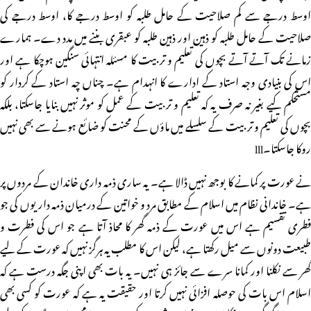
اوسط درجے سے کم صلاحیت کے حامل طلبہ کو اوسط درجے کا، اوسط درجے کی
صلاحیت کے حامل طلبہ کو ذہین اور ذہین طلبہ کو عبقری بننے میں مدد دے۔ ہمارے
زمانے تک آتے آتے بچوں کی تعلیم و تربیت کا مسئلہ انتہائی سنگین ہوچکا ہے اور
اس کی بنیادی وجہ استاد کے ادارے کا انہدام ہے۔ چناں چہ استاد کے کردار کو
مستحکم کیے بغیر نہ صرف یہ کہ تعلیم و تربیت کے عمل کو موثر نہیں بنایا جاسکتا، بلکہ
بچوں کی تعلیم و تربیت کے سلسلے میں ماؤں کے محنت کو ضائع ہونے سے بھی نہیں
روکا جاسکتا۔lll
نے عورت پر کمانے کا بوجھ نہیں ڈالا ہے۔ یہ ساری ذمہ داری خاندان کے مردوں پر
ہے۔ خاندانی نظام میں اسلام کے مطابق مرد و خواتین کے درمیان ذمہ داریوں کی جو
فطری تقسیم ہے اس میں عورت کے ذمہ گھر کا محاذ آتا ہے جو اس کی فطرت و
طبیعت دونوں سے میل رکھتا ہے، لیکن اس کا مطلب یہ ہرگز نہیں کہ عورت کے لیے
گھر سے نکلنا اور کمانا سرے سے جائز ہی نہیں۔ یہ بات بھی اپنی جگہ درست ہے کہ
اسلام اس بات کی حوصلہ افزائی نہیں کرتا اور حقیقت یہ ہے کہ عورت کو کسی بھی