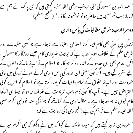
’’عبد اللہ بن مسعود کی اہلیہ زینب رضی اللہ عنہما کہتی ہیں کہ نبی پاک نے ہم سے
فرمایا: جب تم مسجد میں حاضر ہو تو خوشبو نہ لگاؤ۔‘‘ (صحیح مسلم)
دوسرا ادب: شرعی مطالبات کی پاس داری
زندگی میں کوئی بھی کام ایسا کرنا اسلامی اعتبار سے ناجائز ہے جو کسی عقیدے اور
شرعی حکم کے خلاف ہو۔ حد یہ ہے کہ نہایت ضروری کام جیسے روزگار کا حصول ،
اکل طعام بھی ان حدود کے اندر رہ کر ہو گا، جو اسلام نے اپنے ماننے والوں کے
لیے مقرر کیے ہیں۔ اگر کوئی امتی ان حدود کی پاس داری کرتے ہوئے زندگی میں اپنی
ضرورت اور اپنے حقوق کے تمام داعیات کو پورا کرتا ہے تو اسلام کو اس پر کوئی
اعتراض نہیں ہے۔ آپ کا کوئی کام جب شریعت کے خلاف نہ ہو تو کیسا ہی انوکھا
کام کیوں نہ ہو وہ جائز ہے۔ مثلاًمداری کے تماشے کو جوازکی سند خود نبی اکرم صلی
اللہ علیہ وسلم نے فراہم کی ہے (البخاری ) کی روایت ہے کہ:
’’عروہ بن زبیر کہتے ہیں کہ سیدہ عائشہ نے کہا کہ میں نے دیکھا کہ نبی اکرم میرے
حجرے کے دروازے پر کھڑے ہیں اور حبشی مسجد میں کھیل دکھا رہے ہیں، (مجھے