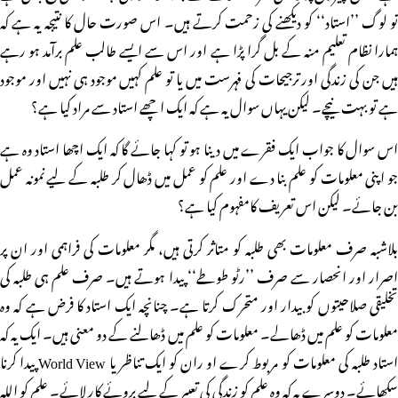
تو لوگ ’’استاد‘‘ کو دیکھنے کی زحمت کرتے ہیں۔ اس صورت حال کا نتیجہ یہ ہے کہ
ہمارا نظام تعلیم منہ کے بل گرا پڑا ہے اور اس سے ایسے طالب علم برآمد ہو رہے
ہیں جن کی زندگی اور ترجیحات کی فہرست میں یا تو علم کہیں موجود ہی نہیں اور موجود
ہے تو بہت نیچے۔ لیکن یہاں سوال یہ ہے کہ ایک اچھے استاد سے مراد کیا ہے؟
اس سوال کا جواب ایک فقرے میں دینا ہو تو کہا جائے گا کہ ایک اچھا استاد وہ ہے
جو اپنی معلومات کو علم بنا دے اور علم کو عمل میں ڈھال کر طلبہ کے لیے نمونہ عمل
بن جائے۔ لیکن اس تعریف کامفہوم کیا ہے؟
بلاشبہ صرف معلومات بھی طلبہ کو متاثر کرتی ہیں، مگر معلومات کی فراہمی اور ان پر
اصرار اور انحصار سے صرف ’’رٹو طوطے‘‘ پیدا ہوتے ہیں۔ صرف علم ہی طلبہ کی
تخلیقی صلاحیتوں کو بیدار اور متحرک کرتا ہے۔ چنانچہ ایک استاد کا فرض ہے کہ وہ
معلومات کو علم میں ڈھالے۔ معلومات کو علم میں ڈھالنے کے دو معنی ہیں۔ ایک یہ کہ
استاد طلبہ کی معلومات کو مربوط کرے او ران کو ایک تناظر یا World View پیدا کرنا
سکھائے۔ دوسرے یہ کہ وہ علم کو زندگی کی تعبیر کے لیے بروئے کار لائے۔ علم کو اللہ