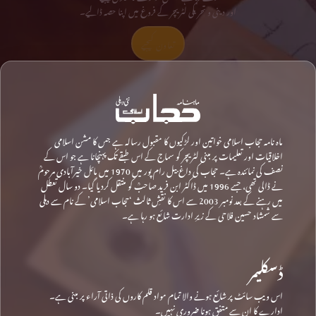
اور دینی و تحریکی لٹریچر کے فروغ میں اپنا حصہ ڈالیے۔
تعاون کیجیے
ماہ نامہ حجاب اسلامی خواتین اور لڑکیوں کا مقبول رسالہ ہے جس کا مشن اسلامی
اخلاقیات اور تعلیمات پر مبنی لٹریچر کو سماج کے اس طبقے تک پہنچانا ہے جو اس کے
نصف کی نمائندہ ہے۔ حجاب کی داغ بیل رام پور میں 1970 میں مائل خیرآبادی مرحومؒ
نے ڈالی تھی، جسے 1996 میں ڈاکٹر ابن فرید صاحبؒ کو منتقل کردیا گیا۔ دو سال تعطل
میں رہنے کے بعد نومبر 2003 سے اس کا نقشِ ثالث ‘حجاب اسلامی’ کے نام سے دہلی
سے شمشاد حسین فلاحی کے زیرِ ادارت شائع ہو رہا ہے۔
ڈسکلیمر
اس ویب سائٹ پر شائع ہونے والا تمام مواد قلم کاروں کی ذاتی آراء پر مبنی ہے۔
ادارے کا ان سے متفق ہونا ضروری نہیں۔