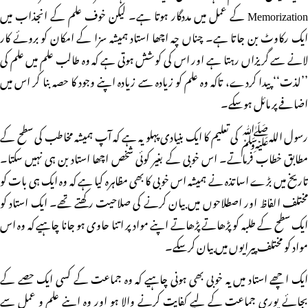
Memorization کے عمل میں مددگار ہوتا ہے۔ لیکن خوف علم کے انجذاب میں
ایک رکاوٹ بن جاتا ہے۔ چناں چہ اچھا استاد ہمیشہ سزا کے امکان کو بروئے کار
لانے سے گریزاں رہتا ہے اور اس کی کوشش ہوتی ہے کہ وہ طالب علم میں علم کی
’’لذت‘‘ پیدا کردے، تاکہ وہ علم کو زیادہ سے زیادہ اپنے وجود کا حصہ بنا کر اس میں
اضافے پر مائل ہوسکے۔
رسول اللہﷺ کی تعلیم کا ایک بنیادی پہلو یہ ہے کہ آپ ہمیشہ مخاطب کی سطح کے
مطابق خطاب فرماتے۔ اس خوبی کے بغیر کوئی شخص اچھا استاد بن ہی نہیں سکتا۔
تاریخ میں بڑے اساتذہ نے ہمیشہ اس خوبی کا بھی مظاہرہ کیا ہے کہ وہ ایک ہی بات کو
مختلف الفاظ اور اصطلاحوں میں بیان کرنے کی صلاحیت رکھتے تھے۔ ایک استاد کو
ایک سطح کے طلبہ کو پڑھاتے پڑھاتے اپنے مواد پر اتنا حاوی ہو جانا چاہیے کہ وہ اس
مواد کو مختلف پیرایوں میں بیان کرسکے۔
ایک اچھے استاد میں یہ خوبی بھی ہونی چاہیے کہ وہ جماعت کے کسی ایک حصے کے
بجائے پوری جماعت کے لیے کفایت کرنے والا ہو اور وہ اپنے علم و عمل سے