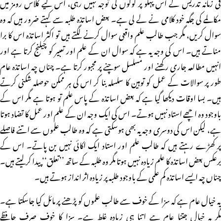
فی زمانہ تدریس کے اس پہلو پر لوگوں کی توجہ نہیں رہی، اس لیے کلاس رومز میں
مکالمے کی جگہ خود کلامی نے لے لی ہے۔ بعض اساتذہ طلبہ سے کہتے ضرور ہیں کہ وہ
سوال کریں، مگر جب طالب علم واقعی سوال کرنے لگتے ہیں تو اکثر اساتذہ اس کا برا
مناتے ہیں۔ اس کی وجہ یہ ہے کہ سوال ان کے علم اور تعبیر کو چیلنج کرتا ہے اور
انہیں مطالعہ جاری رکھنے اور مسلسل سوچنے پر مجبور کرتا ہے۔ چناں چہ اساتذہ عام
طور پر سوالات کے عمل کو توہین کا سلسلہ بنا کر اس کی ہر ممکن حوصلہ شکنی کرتے
ہیں۔ بسا اوقات دیکھا گیا ہے کہ بعض اساتذہ کے پاس علم تو ہوتا ہے مگر اس کے
باوجود وہ اچھے استاد نہیں ہوتے۔ اس کی ایک وجہ ان کے علم اور عمل کا تضاد ہوتا
ہے، لیکن اس کی دوسری وجہ یہ بھی ہوسکتی ہے کہ وہ طالب علموں سے اتنے فاصلے
پر کھڑے رہتے ہیں کہ طالب علم اور استاد ایک اکائی نہیں بن پاتے۔ اس کے
برعکس بعض اساتذہ کا علم زیادہ نہیں ہوتا مگر وہ طلبہ کے ساتھ ’’تعلق‘‘ پیدا کرلیتے ہیں۔
چناں چہ ایسے اساتذہ کم علمی کے باوجود طلبہ پر زیادہ اثر انداز ہوتے ہیں۔
یہ خیال عام ہے کہ سزا کے خوف سے طالب علموں کو پڑھنے پر مائل کیا جاسکتا ہے۔
مگر یہ خیال جتنا عام ہے اتنا ہی زیادہ غلط ہے۔ سزا کا خوف صرف حافظے