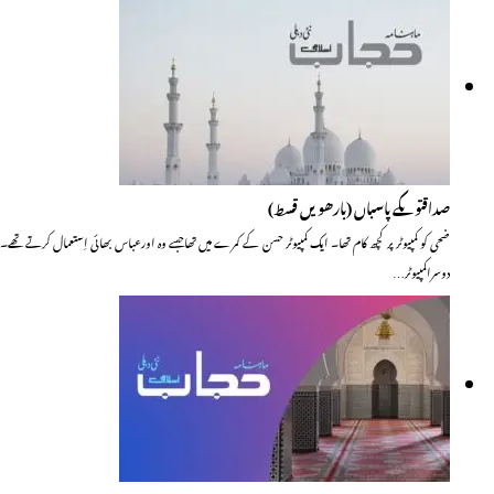
صداقتوںکے پاسباں (بارھویں قسط)
ضحی کو کمپیوٹر پر کچھ کام تھا۔ ایک کمپیوٹر حسن کے کمرے میں تھاجسے وہ اورعباس بھائی اِستعمال کرتے تھے۔
دوسراکمپیوٹر…