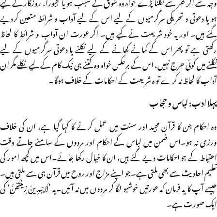
وجہ سے اگر گھر سے نکلنا پڑے خواہ وہ شوق کے سبب ہو یا مجبورا، روزگار کے لیے
ہو یا دعوتی و تحریکی سرگرمیوں کے لیے اس کے لیے آداب و شرائط متعین کردیے
گئے ہیں۔ اور یہ خود شریعت نے کیے ہیں۔ اگر عورت ان آداب و شرائط کا لحاظ
رکھتی ہے تو پھر اس کے کمانے کھانے کے لیے نکلنے یا دعوتی سرگرمیوں کے لیے
نکلنے میں کوئی حرج نہیں، اس کے برعکس خواہ وہ کتنے ہی نیک کام کے لیے نکلے مگر ان
آداب کا لحاظ نہ کرے تو ہ شریعت کے احکامات کے خلاف ہوگا۔
پہلا ادب: لباس و حجاب
وہ احکام جن کا قرآن مجید اور سنت میں عمل کرنے کا کہا گیا ہے، ان کی خلاف
ورزی نہ ہو۔اس ضمن میں لباس کے احکام اور مردوں کے سامنے جاتے وقت
احتیاط کے جو احکامات دیے گئے ہیں، ان کا خیال رکھا جائے۔اس میں کچھ امور کی
تعلیم احادیث سے بھی ملتی ہے۔جو اپنے مزاج اور روح میں قرآن ہی سے ملتی ہیں۔
جیسے آپ کا یہ فرمان کہ عورتیں خوشبو لگا کر مردوں میں نہ آئیں۔یہ ’لَا یْبدِینَ زِینَتَھْنَّ‘ کی
ایک صورت ہے۔