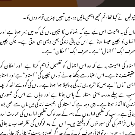
نپولین نے کہا تھا: تم مجھے اچھی مائیں دو، میں تمہیں بہترین قوم دوں گا۔
ماں کی یہ اہمیت اس لیے ہے کہ انسانوں کا بچپن ماں کی گود میں بسر ہوتا ہے اور
انسان کا بچپن جیسا ہوتا ہے اس کی باقی زندگی بھی ویسی ہی ہوتی ہے۔ لیکن بچپن
صرف ایک ’’اجمال‘‘ ہے۔ صرف ایک ’’امکان‘‘ ہے۔
استاد کی اہمیت یہ ہے کہ وہ اس اجمال کو تفصیل فراہم کرتا ہے، اور امکان کو
حقیقت بناتا ہے۔ اس اعتبار سے دیکھا جائے تو ماں بچپن کی ’’استاد‘‘ ہے اور استاد
ایسی ’’ماں‘‘ ہے جس کا اثر پوری زندگی پر پھیلا ہوا ہوتا ہے۔ ماں کی گود سے اٹھ کر بچہ
سب سے پہلے مدرسہ یعنی استاد کے پاس جاتا ہے اور وہاں سے اس کی شعوری
زندگی کا آغاز ہوتا ہے۔ یہی وجہ ہے کہ استاد کی اہمیت زندگی میں ماں سے بھی بڑھ
جاتی ہے۔ جب کہ تعلیمی اداروں کے نام کے بعد لوگ تعلیمی اداروں کی عمارت ارو
وہاں فراہم کی گئی سہولتوں کو دیکھتے ہیں۔ اس کے بعد لوگوں کی نظر نصاب پر جاتی
ہے۔ ان چیزوں پر توانائی صرف کرنے کے بعد اگر تھوڑی بہت توانائی بچ جاتی ہے