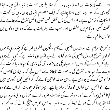
ہونے تک کی بہت سی ذمہ داریاں مرد کے مقابلے میں عورت پر زیادہ آتی ہیں۔ لہٰذا
مجبوری کے سوا ایسا نہیں ہونا چاہیے کہ ایک معصوم انسانی جان ماں کی محبت و
الفتات کو ترستی رہے ، اور اس کی ماں محض کسی شوق یا کسی تفریح کے جذبے کے
تحت کسی اور کام میں مشغول ہو۔سب سے بہتر بات یہ ہے کہ وہ ان دونوں میں
توازن قائم رکھے۔
نہ تفریح حرام ہے اور نہ دل چسپی کے کام ، لیکن یہ فطری امر ہے کہ ضروری کاموں
کو اپنی تفریح اور دل چسپی کی نذر نہ کیا جائے۔ یہ ایسی ہی بات ہے کہ کسی کے بیوی
بچے گھر بھوکے بیٹھے ہوں اور وہ باہرگلی میں بیٹھاتاش کی بازی لگا رہاہو، یا کرکٹ کے
مزے لے رہا ہو۔ تفریح کی یہ صورت ناجائز ہے، اس لیے کہ یہ بنیادی کاموں کو
فراموش کرکے کی جارہی ہے۔ یہی معاملہ خواتین کا ہے کہ اگر انھیں کوئی مجبوری نہیں
ہے ، تو انھیں اس توازن کو برقرار رکھنا چاہیے۔ بہتر ہوگا کہ عورت اگرماں ہے تو وہ
اپنا شوق پورا کرے اور معاشرے کی خدمت ضرور کرے، مگر ماں والی ذمہ داریاں
کما حقہ پورا کرتے ہوئے ایسا کرے۔ جب وہ اس عمر میں پہنچ جائے کہ وہ گھر اور
اولاد کی ذمہ داریوں سے آزاد ہو تو بلاشبہ پورے وقت کے لیے کام کرے۔ لیکن مرد