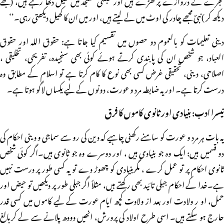
دیکھ کر )نبیؐ مجھے چادر کی اوٹ میں لے لیتے ہیں، اور میں ان کا کھیل دیکھتی رہی۔‘‘
دینی تعلیمات کو بالعموم دو حصوں میں تقسیم کیا جاتا ہے: حقوق اللہ اور حقوق
العباد، جو شخص ان کی پابندی کرتے ہوئے کوئی بھی سنجیدہ، تفریحی، تخلیقی ،
اصلاحی، دینی، تحقیقی غرض کسی بھی نوع کا کام کرتا ہے تو اسلام کے مطابق وہ
درست کرتا ہے۔ اور یہ ضابطہ مرد و عورت، دونوں کے لیے یکساں لاگو ہوتا ہے۔
تیسرا ادب: بنیادی اور ثانوی کاموں کا فرق
یہ بات ہر مرد و عورت کو سامنے رکھنی چاہیے کہ دین کی رو سے سماجی و دینی احکام کی
دو قسمیں ہیں: ایک وہ جو بنیادی ہیں ، اور دوسرے وہ جو ثانوی ہیں۔اگر کوئی شخص
ثانوی احکام پر تو عمل کرے ، مگربنیادی کو چھوڑ دے تو یہ کسی طور پر درست نہیں
ہے۔خدا کے احکام جبلی تائید بھی رکھتے ہیں، مثلاً اگر جبلی طور پر دیکھیں تو حیض اور
حمل، او ر ولادت اور بعد از ولادت کچھ ایام عورت کے لیے کاموں میں کسی قدر
حارج ہو سکتے ہیں۔ اسی طرح اولاد کی پرورش، انھیں دودھ پلانے سے لے کربالغ