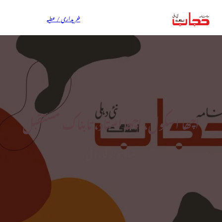
خریداری / عطیہ
اچھا اسکول، اچھا استاد، تابناک مستقبل
شاہنواز فاروقی