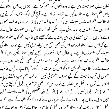
تعالیٰ نے یہ صلاحیت دی ہے کہ وہ دماغوں کو مسخر کرتا ہے۔ چناں چہ جس استاد کے
پاس علم ہوتا ہے وہ طلبہ پر گہرے اثرات ڈالتا ہے۔ آج کل لوگ شکایت کرتے ہیں
کہ طالب علم اساتذہ کی عزت نہیں کرتے۔ بلاشبہ اس کی ذمے داری طالب علموں
اور ان کے والدین پر عائد ہوتی ہے، لیکن خود اساتذہ بھی اس صورت حال کے
ذمے دار ہیں۔ اس مسئلے کی بنیادی بات یہ ہے کہ جیسے ہی طالب علم کو یہ معلوم ہوتا
ہے کہ اس کے استاد اور خود اس کی علمی سطح میں زیادہ فرق نہیں ہے تو وہ استاد کی
عزت کرنا چھوڑ دیتا ہے۔ یہ خیال ہمیشہ شعور کی سطح پر نہیں ہوتا، لیکن اس کا اثر
طالب علم پر مرتب ہوکر رہتا ہے۔ البتہ وہ استاد جس کی علمی سطح بلند ہوتی ہے،
برے سے برا طالب علم بھی خود کو اس کی عزت پر ’’مجبور‘‘ پاتا ہے۔ لیکن طالب
علموں کی قلب ماہیت کے لیے صرف علم کافی نہیں۔ طالب علم جب دیکھتے ہیں کہ
استاد کے قول اور فعل میں تصاد ہے تو وہ اس کا ’’علمی اثر‘‘ ضرور قبول کرلیتے ہیں مگر
’’اخلاقی اثر‘‘ قبول نہیں کرتے اور اخلاقی اثر کے بغیر شخصیتوں کی قلب ماہیت ممکن
نہیں ہوتی۔ چناں چہ اساتذہ کے لیے ضروری ہے کہ وہ خود کو طلبہ کے لیے ’’نمونہ
عمل‘‘ بنائیں۔ جب کوئی استاد علم اور عمل کا جامع بن جاتا ہے تو پھر وہ بجائے خود