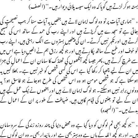
بستہ ہوکر لڑتے ہیں گویا کہ وہ ایک سیسہ پلائی دیوار ہیں۔‘‘ (الصف)
٭ ’’ہماری آیات پر تو وہ لوگ ایمان لاتے ہیں جنھیں یہ آیات سنا کر جب نصیحت کی
جاتی ہے تو سجدے میں گرپڑتے ہیں اور اپنے رب کی حمد کے ساتھ اس کی تسبیح
کرتے ہیں اور تکبر نہیں کرتے۔ ان کی پیٹھیں بستروں سے الگ رہتی ہیں، اپنے رب
کو خوف اور طمع کے ساتھ پکارتے ہیں اور جو کچھ رزق ہم نے انھیں دیا ہے اس میں
سے خرچ کرتے ہیں، پھر جیسا کچھ آنکھوں کی ٹھنڈک کا سامان ان کے اعمال کی جزا
میں ان کے لیے چھپا کر رکھا گیا ہے اس کی کسی شخص کو خبر نہیں ہے۔ بھلا کہیں یہ
ہوسکتا ہے کہ جو شخص مومن ہو وہ اس شخص کی طرح ہوجائے جو فاسق ہو؟ یہ
دونوں برابر نہیں ہوسکتے۔ جو لوگ ایمان لائے ہیں اور جنھوں نے نیک عمل کیے ہیں
ان کے لیے تو جنتوں کی قیام گاہیں ہیں، ضیافت کے طور پر ان کے اعمال کے
بدلے میں۔‘‘ (السجدہ)
٭ ’’جو کچھ بھی تم لوگوں کو دیا گیا ہے وہ محض دنیا کی چند روزہ زندگی کے سروسامان
ہیں۔ اور جو کچھ اللہ کے ہاں ہے وہ بہتر بھی ہے اور پائیدار بھی۔ وہ ان لوگوں کے