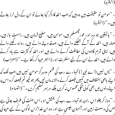
(البقرہ)
٭ ’’مومن تو حقیقت میں وہ ہیں کہ جب اللہ کا ذکر کیا جائے تو ان کے دل لرز جاتے
ہیں۔‘‘ (البقرہ)
٭ ’’بالیقین جو مرد اور عورتیںمسلم ہیں، مومن ہیں، مطیع فرمان ہیں، راست باز ہیں،
صابر ہیں، اللہ کے آگے جھکنے والے ہیں، صدقہ دینے والے ہیں، روزہ رکھنے والے
ہیں، اپنی شرم گاہوں کی حفاظت کرنے والے ہیں اور اللہ کو کثرت سے یاد کرنے
والے ہیں، اللہ نے ان کے لیے مغفرت اور بڑا اجر مہیا کررکھا ہے۔‘‘ (احزاب)
٭ ’’پس نہیں (اے نبی!) تمہارے رب کی قسم وہ ہرگز مومن نہیں ہیں جب تک کہ
اپنے باہمی اختلاف میں تمہیں فیصلہ کرنے والا نہ مان لیں پھر جو کچھ تم فیصلہ کرو اس پر
اپنے دلوں میں بھی کوئی تنگی محسوس نہ کریں بلکہ سربسر تسلیم کریں۔‘‘ (النساء)
٭ ’’دوڑ کر چلو اس راہ پر جو تمہارے رب کی بخشش اور اس جنت کی طرف جاتی ہے
جس کی وسعت زمین اور آسمان جیسی ہے اور وہ ان خدا ترس لوگوں کے لیے مہیا کی