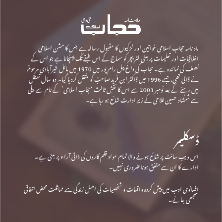
ماہ نامہ حجاب اسلامی خواتین اور لڑکیوں کا مقبول رسالہ ہے جس کا مشن اسلامی
اخلاقیات اور تعلیمات پر مبنی لٹریچر کو سماج کے اس طبقے تک پہنچانا ہے جو اس کے
نصف کی نمائندہ ہے۔ حجاب کی داغ بیل رام پور میں 1970 میں مائل خیرآبادی مرحومؒ
نے ڈالی تھی، جسے 1996 میں ڈاکٹر ابن فرید صاحبؒ کو منتقل کردیا گیا۔ دو سال تعطل
میں رہنے کے بعد نومبر 2003 سے اس کا نقشِ ثالث ‘حجاب اسلامی’ کے نام سے دہلی
سے شمشاد حسین فلاحی کے زیرِ ادارت شائع ہو رہا ہے۔
ڈسکلیمر
اس ویب سائٹ پر شائع ہونے والا تمام مواد قلم کاروں کی ذاتی آراء پر مبنی ہے۔
ادارے کا ان سے متفق ہونا ضروری نہیں۔
افسانوی ادب میں پیش کردہ واقعات و شخصیات کی اصل زندگی سے مماثلت محض اتفاقی
سمجھی جائے۔