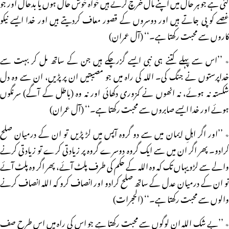
گئی ہے جو ہر حال میں اپنے مال خرچ کرتے ہیں خواہ خوش حال ہوں یا بدحال اور جو
غصے کو پی جاتے ہیں اور دوسروں کے قصور معاف کردیتے ہیں اور خدا ایسے نیکو
کاروں سے محبت رکھتا ہے۔‘‘ (آل عمران)
٭ ’’اس سے پہلے کتنے ہی نبی ایسے گزرچکے ہیں جن کے ساتھ مل کر بہت سے
خداپرستوں نے جنگ کی۔ اللہ کی راہ میں جو مصیبتیں ان پر پڑیں، ان سے وہ دل
شکستہ نہ ہوئے، نہ انھوں نے کمزوری دکھائی اور نہ وہ (باطل کے آگے) سرنگوں
ہوئے اور خدا ایسے صابروں سے محبت رکھتا ہے۔‘‘ (آل عمران)
٭ ’’اور اگر اہلِ ایمان میں سے دو گروہ آپس میں لڑ پڑیں تو ان کے درمیان صلح
کرادو۔ پھر اگر ان میں سے ایک گروہ دوسرے گروہ پر زیادتی کرے تو زیادتی کرنے
والے سے لڑو یہاں تک کہ وہ اللہ کے حکم کی طرف پلٹ آئے، پھر اگر وہ پلٹ آئے
تو ان کے درمیان عدل کے ساتھ صلح کرادو اور انصاف کرو کہ اللہ انصاف کرنے
والوں سے محبت رکھتا ہے۔‘‘ (الحجرات)
٭ ’’بے شک اللہ ان لوگوں سے محبت رکھتا ہے جو اس کی راہ میں اس طرح صف