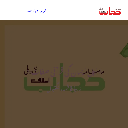
خریداری / عطیہ
اہلِ ایمان کی قرآنی صفات
زیبا فاطمہ، جگتیال