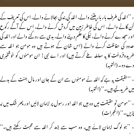
٭ ’’اللہ کی طرف بار بار پلٹنے والے، اللہ کی بندگی بجالانے والے، اس کی تعریف کے
گن گانے والے، اس کی خاطر زمین میں گردش کرنے والے، اس کے آگے رکوع
اور سجدے کرنے والے، نیکی کا حکم دینے والے، بدی سے روکنے والے اور اللہ کی
حدود کی حفاظت کرنے والے (اس شان کے ہوتے ہیں وہ مومن جو اللہ سے
خریدوفروخت کا یہ معاملہ طے کرتے ہیں) اور اے نبی! ان مومنوں کو خوشخبری
دے دو۔ (التوبہ)
٭ ’’حقیقت یہ ہے کہ اللہ نے مومنوں سے ان کے جان اور مال جنت کے بدلے
میں خریدلیے ہیں۔‘‘ (التوبہ)
٭ ’’مومن تو حقیقت میں وہ ہیں جو اللہ اور رسول پر ایمان لائیں اور پھر شک میں نہ
پڑیں۔‘‘ (الحجرات)
٭ ’’جو لوگ ایمان لائے ہیں، وہ سب سے بڑھ کر اللہ سے محبت رکھتے ہیں۔‘‘