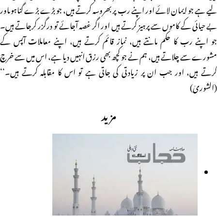
لیے ہے جو ایمان لائے اور اپنے رب پر بھروسہ کرتے ہیں، جو بڑے بڑے گناہوںاور
بے حیائی کے کاموں سے پرہیز کرتے ہیں اور اگر غصہ آجائے تو درگزر کرجاتے ہیں۔
جو اپنے رب کا حکم مانتے ہیں، نماز قائم کرتے ہیں، اپنے معاملات آپس کے
مشورے سے چلاتے ہیں، ہم نے جو کچھ بھی رزق انہیں دیا ہے، اس میں سے خرچ
کرتے ہیں، اور جب ان پر زیادتی کی جاتی ہے تو اس کا مقابلہ کرتے ہیں۔‘‘
(الشوریٰ)
مزید