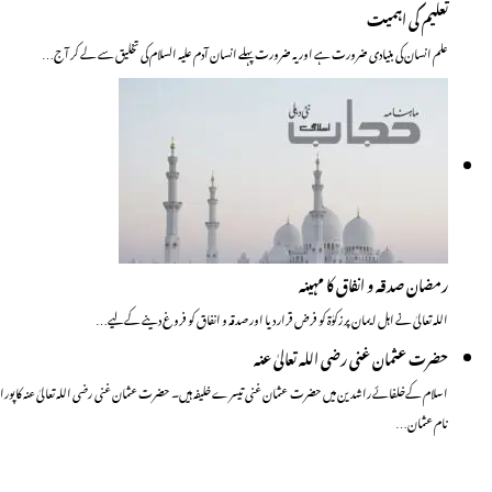
تعلیم کی اہمیت
علم انسان کی بنیادی ضرورت ہے اور یہ ضرورت پہلے انسان آدم علیہ السلام کی تخلیق سے لے کر آج…
رمضان صدقہ و انفاق کا مہینہ
اللہ تعالیٰ نے اہل ایمان پر زکوٰۃ کو فرض قرار دیا اور صدقہ و انفاق کو فروغ دینے کے لیے…
حضرت عثمان غنی رضی اللہ تعالیٰ عنہ
اسلام کےخلفائے راشدین میں حضرت عثمان غنی تیسرے خلیفہ ہیں۔ حضرت عثمان غنی رضی اللہ تعالیٰ عنہ کاپورا
نام عثمان…