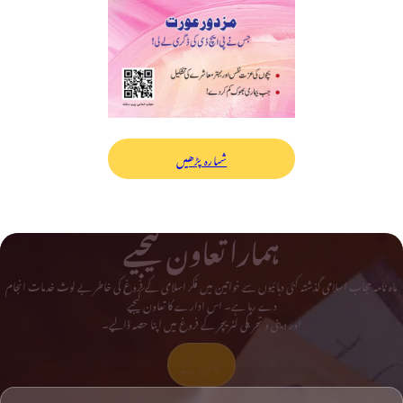
شمارہ پڑھیں
ہمارا تعاون کیجیے
ماہ نامہ حجاب اسلامی گذشتہ کئی دہائیوں سے خواتین میں فکر اسلامی کے فروغ کی خاطر بے لوث خدمات انجام
دے رہا ہے۔ اس ادارے کا تعاون کیجیے
اور دینی و تحریکی لٹریچر کے فروغ میں اپنا حصہ ڈالیے۔
تعاون کیجیے