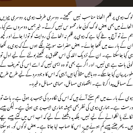
لوگ بیوی پر قلم اٹھانا مناسب نہیں سمجھتے۔ دوسری طرف بیوی پر دوسری چیزیں
اٹھانے میں بھی بعض لوگ کوئی عار محسو س نہیں کرتے۔ خیر ہمیں دوسروں سے کیا،
ہم نے تو آج یہ طے کیا ہے کہ بیوی پر قلم نہ اٹھانے کی روایت کو توڑا جائے اور کچھ
ان کے بارے میں لکھا جائے۔ بعض حضرات سوچنے لگے ہوں گے کہ بیوی پر لکھا
ہی کیا جاسکتا ہے۔ ان کے نزدیک اللہ کی اس مخلوق پر لکھنے بولنے کے لیے اول تو
کوئی بات ہے ہی نہیں، اور اگر ہے بھی تو وہ ایسی نہیں کہ اسے اس کی تعریف کے
طور پر بیان کیا جاسکے۔ وہ باتیں مثلاً کیا ہیں؟ یہی کہ اس کا وجود مرد کے لیے طرح طرح
کے مسائل پیدا کرتا ہے۔ اقتصادی مسائل، سماجی مسائل وغیرہ۔
بیوی کے بارے میں ہم سنتے آئے ہیں کہ اس کی نگاہ مرد کی جیب پر ہوتی ہے۔ بات تو
درست ہے۔ ہماری بیوی کی نظر بھی ہمیشہ ہماری جیب پر ہی ہوتی ہے۔ لیکن پیسے
نکالنے یا نکلوانے کے لیے نہیں، بلکہ یہ دیکھنے کے لیے کہ اب اس میں کتنے پیسے بچے
ہیں۔ پھر جتنے پیسے کم ہوئے ہیں، اس کا حساب لیا جاتا ہے۔ بعض لوگوں کو، ہوسکتا