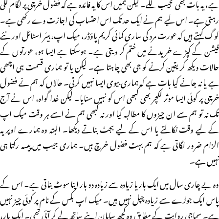
ہے، یہ بات بھی عجیب لگے۔ لیکن ہمیں اس کا یہ فائدہ ہے کہ فضول خرچی پر لگام لگی
رہتی ہے۔ اس لیے ہم نے ایک حد تک اس احتساب کی اجازت دے رکھی ہے۔
لوگ کہتے ہیں کہ عورت مرد کی ساری کمائی کریم پاؤڈر، میک اپ، ہیئر اسٹائل اور نئے
فیشن کے کپڑے خریدنے میں ختم کر دیتی ہے۔ ہوسکتا ہے ایسا ہو، عورتوں کے
حالات دیکھ کر یقین کرنے کو جی بھی چاہتا ہے۔ لیکن یا تو ہماری قسمت ہی اچھی
ہے یا نہ جانے کیا بات ہے کہ ہماری بیوی ایسا نہیں کرتی۔ حالاں کہ ہم نے فضول
خرچی پر کوئی ایسا موثر لکچر بھی کبھی اس کو نہیں سنایا۔ لیکن خدا گواہ، اس نے آج
تک نہ تو ہم سے ان چیزوں کا مطالبہ کیا اور نہ کبھی ہم نے اسے ہر وقت میک اپ
کے لیے وقت نکالتے یا اس کے لیے بجٹ بناتے دیکھا۔ البتہ وہ ہمارے اوپر یہ
الزام ضرور لگاتی ہے کہ ہم بہت فضول خرچ ہیں۔ ہماری جیب میں پیسہ رکتا ہی
نہیں ہے۔
وہ بے چاری سال میں ایک بار یا زیادہ سے زیادہ دو بار اپنا سوٹ بناتی ہے۔ اس کے
پاس ایک جوڑے سے زیادہ چپل نہیں ہیں۔ میک اپ بکس کے نام پر کوئی چیز نہیں
ہے۔ سماجی روایت کے مطابق وہ کچھ سامان اپنے ساتھ لے کر آئی تھی۔ ایک بار،