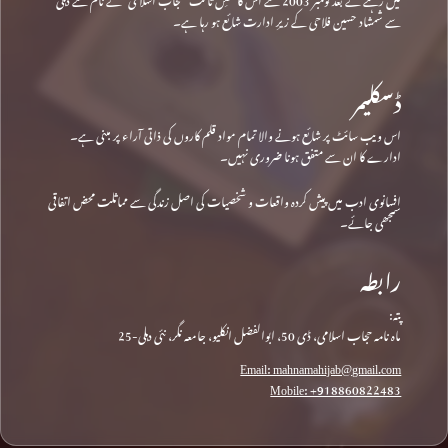
سے شمشاد حسین فلاحی کے زیرِ ادارت شائع ہو رہا ہے۔
ڈسکلیمر
اس ویب سائٹ پر شائع ہونے والا تمام مواد قلم کاروں کی ذاتی آراء پر مبنی ہے۔
ادارے کا ان سے متفق ہونا ضروری نہیں۔
افسانوی ادب میں پیش کردہ واقعات و شخصیات کی اصل زندگی سے مماثلت محض اتفاقی
سمجھی جائے۔
رابطہ
پتہ:
ماہ نامہ حجاب اسلامی، ڈی 50، ابوالفضل انکلیو، جامعہ نگر، نئی دہلی-25
Email: mahnamahijab@gmail.com
Mobile: +918860822483