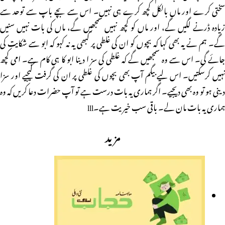
سختی کرے اور ماں بالکل کچھ کرے ہی نہیں۔ اس سے بچے باپ سے توحد سے
زیادہ ڈرنے لگیں گے، اور ماں کو کچھ نہیں سمجھیں گے، ماں کی بات نہیں سنیں
گے۔ ہم نے یہ بھی کہا کہ بچوں کو ان کی غلطی پر کبھی یہ نہ کہو کہ ابو سے شکایت کی
جائے گی۔ اس سے وہ سمجھیں گے کہ غلطی کی سز ا دینا ابو کا ہی کام ہے۔ امی کچھ
نہیں کرسکتیں۔ اس لیے بیگم آپ بھی بچوں کی غلطی پر ان کی گرفت کیجیے اور سزا
دینی ہو تو وہ بھی دیجیے۔ اگر ہماری یہ بات درست ہے تو آپ حضرات دعا کریں کہ وہ
ہماری یہ بات مان لے۔ باقی سب خیریت ہے۔lll
مزید