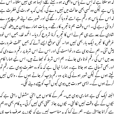
کہ ہوسکتا ہے کہ اس کے پاس واقعی نہ ہو۔ کہنے لگے: ایسا ہو ہی نہیں سکتا۔ اس کے
پاس ہے لیکن وہ کسی بھی حالت میں نہیں دے گی، کیوں کہ یہ عورت کی فطرت ہے
کہ اس کے پاس جو رقم ہے اسے تو دبا کر رکھے گی اور شوہر سے اپنے خرچے پورے
کرواتی رہے گی۔ اس وقت ہم ناتجربہ کار تھے۔ یہ بات ہمارے ذہن میں بیٹھ گئی۔
شادی کے بعد سے ہی ہم نے اس کا تجربہ کرنا شروع کر دیا۔ الحمد للہ، ہمیں اس خود
غرضی کا تجربہ ایک بار بھی نہیں ہوا۔ کئی مواقع ایسے آئے کہ ہمیں سخت ضرورت
پیش آئی۔ ہم نے بیوی سے درخواست کی اور اس نے اس شرط پر رقم دے دی کہ
بعد میں اس کی رقم لوٹا دی جائے۔ ہم اس شرط کو نبھاتے ہیں، اس لیے ہمارا کام
اور بھی آسانی سے ہو جاتا ہے۔ ہمارا خیال ہے کہ مذکورہ حضرت بیوی سے رقم تو
لیتے ہوں گے لیکن شوہر ہونے کی بنا پر وہ رقم ہڑپ کر جاتے ہوں گے ، واپس نہیں
کرتے ہوں گے۔ ایسی صورت میں بیوی کیوں آپ کو پیسے دینے لگی۔
البتہ ایک کمی ہے ہماری بیوی میں۔ گھر کے کاموں میں اتنی مشغول رہتی ہے کہ
بچوں کے لیے وقت نہیں نکالتی۔ بچوں پر جائز سختی بھی نہیں کرتی۔ یہ کام بھی وہ ہم
سے کرانا چاہتی ہے۔ ہم نے کہا کہ یہ مناسب نہیں ہے کہ بچوں پر صرف باپ ہی