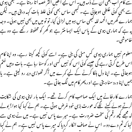
سے کام اب بھی ان کے ذمہ ہیں۔ اس لیے انھیں اکثر غصہ آتا رہتا ہے۔ کبھی بیوی
سے بھی کوئی غلطی ہوجاتی ہے۔ کبھی ساس بھی کوئی غلط بات کہہ دیتی ہیں۔ لیکن
ہمارے گھر میں الحمد للہ کبھی ساس بہو میں لڑائی کیا، تو تو میں میں بھی نہیں ہوئی۔ وجہ
یہ ہے کہ ہماری بیوی کے پاس ایک ایسا منتر ہے جو گھر کو محفوظ رکھے ہے وہ ہے
خاموشی۔
معلوم نہیں ہماری بیوی کس مٹی کی بنی ہے۔ اسے کوئی کچھ کہتا رہے، وہ اپنا کام
اس طرح کرتی رہے گی جیسے کوئی اس کو نہیں کسی اور کوسنا رہا ہے۔ بات وہیں ختم
ہوجاتی ہے۔ اپنا دل ہلکا کرنے کے لیے کمرے میں آکر تھوڑی دیر رو لیتی ہے۔ یا
ہمیں اپنا درد سنا دیتی ہے اور پھر کام میں لگ جاتی ہے۔
ہمارے کارخانے میں ایک صاحب کام کرتے تھے۔ ایک بار اپنی بیوی کی شکایت
کرتے ہوئے کہنے لگے کہ عورت بڑی خود غرض ہوتی ہے۔ ہم نے کہا کیا ہوا؟ بولے
کہ مجھے کچھ رقم کی سخت ضرورت ہے۔ میرے پاس نہیں ہے۔ میں نے بیوی سے
کہا کہ تم دے دو۔ اس نے صاف انکار کردیا کہ میرے پاس نہیں ہے۔ ہم نے کہا