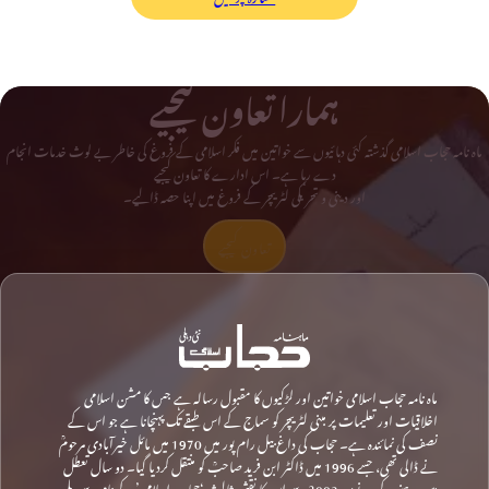
ہمارا تعاون کیجیے
ماہ نامہ حجاب اسلامی گذشتہ کئی دہائیوں سے خواتین میں فکر اسلامی کے فروغ کی خاطر بے لوث خدمات انجام
دے رہا ہے۔ اس ادارے کا تعاون کیجیے
اور دینی و تحریکی لٹریچر کے فروغ میں اپنا حصہ ڈالیے۔
تعاون کیجیے
ماہ نامہ حجاب اسلامی خواتین اور لڑکیوں کا مقبول رسالہ ہے جس کا مشن اسلامی
اخلاقیات اور تعلیمات پر مبنی لٹریچر کو سماج کے اس طبقے تک پہنچانا ہے جو اس کے
نصف کی نمائندہ ہے۔ حجاب کی داغ بیل رام پور میں 1970 میں مائل خیرآبادی مرحومؒ
نے ڈالی تھی، جسے 1996 میں ڈاکٹر ابن فرید صاحبؒ کو منتقل کردیا گیا۔ دو سال تعطل
میں رہنے کے بعد نومبر 2003 سے اس کا نقشِ ثالث ‘حجاب اسلامی’ کے نام سے دہلی