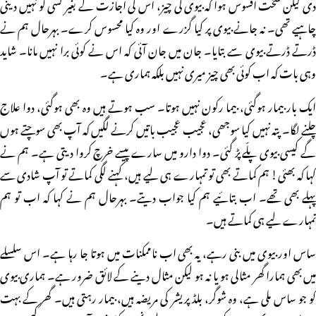
دی لیکن سخت افسوس ہوا کہ بیوی کی چیز، اس کی اجازت کے بغیر کسی کو نہیں دینی
چاہیے تھی۔ نہ جانے بیوی پر کیا گزرے اور وہ کیا محسوس کرے۔ بہرحال ہم نے
ڈرتے ڈرتے بیوی سے بتایا۔ جان میں جان آئی کہ اس نے کوئی برا نہیں مانا۔ شاید
وہی بات کہ اب کوئی بھی چیز میری نہیں بلکہ ہماری ہے۔
ایک بار بیمار ہوگئی، بیما رکون نہیں ہوتا۔ سب ہوتے ہیں وہ بھی ہوگئی، دوا علاج
چلنے لگا۔ پتہ نہیں کیا سوجھی، عجیب عجیب باتیں کرنے لگیں کہ آپ بھی سوچتے ہوں
گے کیسی بیوی پلّے پڑ گئی۔ دوا دارو میں سارے پیسے خرچ کروا دیتی ہے۔ ہم نے
کہا کہ بھئی! ہم کماتے بھی تو تمہارے ہی لیے ہیں، کہنے لگی کماتے تو آپ شادی سے
پہلے بھی تھے۔ اب بتائیے ہم کیا جواب دیتے۔ بہرحال ہم نے کہا کہ اب تو ہم
تمہارے لیے ہی کماتے ہیں۔
ساس اور بیوی میں بنی رہے، یہ بھی اب ناممکنات میں ہوتا جا رہا ہے۔ اس سلسلے
میں بھی ہمارا گھر مثالی ہو یا نہ ہو لیکن مثال دینے کے لائق ضرور ہے۔ ہماری بیوی
کو جو ساس ملی ہے، وہ شوگر، بلڈ پریشر کی مریضہ ہیں، بیمار رہتی ہیں۔ گھر کے بہت