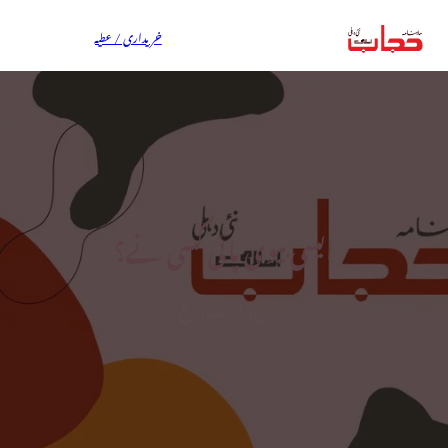
خریداری / عطیہ
ایسی بیوی پائی کسی نے؟
ن، ا، ت، ع