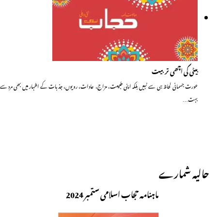
بیٹی کی اچھی تربیت
عورت جسمانی لحاظ ہی سے نہیں بلکہ اپنی طبیعت، مزاج، عادات، رویوں، جذبات کے اظہار میں بھی مرد سے
بہت…
حالیہ شمارے
ماہنامہ حجاب اسلامی ستمبر 2024