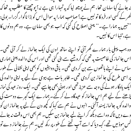
نہ جانے کیا سامان تھا، ہم نے پوچھ لیا کہ یہ تمہارا ہی ہے نہ؟ پوچھنے کا مطلب یہ تھا کہ
گھر کے کسی اور فرد کا تو نہیں ہے؟ صاحب ہمارا یہ سوال اس کو بڑا ناگوار گزرا۔ بولی:
’’نہیں یہ ہمارا ہے۔‘‘ یعنی اصلاح کی گئی کہ اب جو بھی سامان ہے، وہ ہم دونوں کا
ہے، تنہا اس کا نہیں۔
وہ جب پہلی بار ہمارے گھر آئی تو اپنے ساتھ اون کی ایک جانماز لے کر آئی تھی۔
اس جا نماز کی خاصیت یہ تھی کہ کروشیے سے بنی گئی تھی اور اس کی والدہ یعنی ہماری
ساس نے اپنے ہاتھوں سے بن کر دی تھی۔ باقی دو بیٹیوں کو بھی اپنی نشانی کے طور
پر اسی طرح کی جا نماز بن کردی تھی۔ ظاہر بات ہے بیوی کے لیے یہ اپنی والدہ کی
ایک یادگار ہونے کی وجہ سے عزیز تھی اور ہونی بھی چاہیے تھی۔ ایک روز عید کی نماز
پڑھنے کے لیے ہم اس جانماز کو عیدگاہ لے کر گئے۔ ہمارے ایک گہرے دوست کی
والدہ کو یہ جانماز پسند آگئی۔ انہوں نے ہم سے کہا کہ کچھ دن کے لیے یہ جانماز ان کو
دے دیں تاکہ وہ اسے دیکھ کر اپنے لیے جانماز بن سکیں۔ ہم بھی اس وقت نہ جانے
کس موڈ میں تھے، کہہ دیا کہ اسے آپ تحفے کے طور پر رکھ لیں۔ ہم نے جانماز دے تو