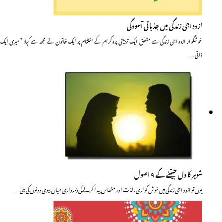
ازدواجی زندگی میں جذباتی آسودگی
خوشگوار ازدواجی زندگی سے متعلق ایک تربیتی پروگرام کے اختتام پر ایک خاتون نے مجھ سے کہا: ’’میری ایک
ذاتی…
شوہر کا دل جیتنے کے ۹ اصول
یوں تو ازدواجی زندگی میں خوش گواری، لذت اور مٹھاس پیدا کرنے کی ذمہ داری میاں بیوی دونوں کی ہی…