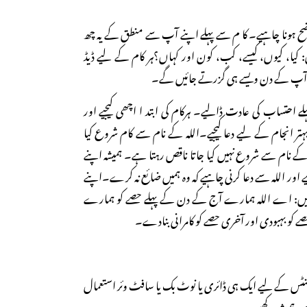
ضح ہونا چاہیے۔ کا م سے پہلے اپنے آپ سے منطق کے یہ چھ
کیا، کیوں، کیسے، کب، کون اور کہاں؟ہر کام کے لیے ڈیڈ
نہ آپ کے دن ویسے ہی گزرتے جائیں گے۔
احتساب کی عادت ڈالیے۔ ہرکام کی ابتد ا اچھی کیجیے اور
ہتر انجام کے لیے دعا کیجیے۔اللہ کے نام سے کام شروع کیا
لہ کے نام سے شروع نہیں کیا جاتا ناقص رہتا ہے۔ ہمیشہ اپنے
اہیے اور اللہ سے دعا کرنی چاہیے کہ وہ ہمیں ضائع نہ کرے۔اپنے
ھا کریں: اے اللہ ہمارے آج کے دن کے پہلے حصے کو ہمارے
 کو بہبودی اور آخری حصے کو کامرانی بنادے۔
نٹس کے لیے ایک ہی ڈائری یا نوٹ بک یا سافٹ وئر استعمال
اس ہمیشہ رکھیے۔