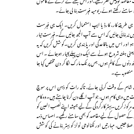
سامنے رکھتے ہوئے، یومیہ فہرست بنا لی جائے۔
ی طریقۂ کار، کارڈ یا ایپ استعمال کریں۔ ایک ہی فہرست
ں نہ بنائی جائیں کہ اس سے آپ الجھ جائیں گے۔فہرست تیار
و اور اس میں باقاعدگی اور پابندی کریں۔کوشش کریں کہ یہ
 (یعنی ہفتہ شروع ہونے سے ایک دن پہلے)تیار ہوجائے ۔ اس
دنوں کے کالم ہوں، جس پر ٹک مارک لگا کر دن مختص کیا جا
ا منصوبہ ہے۔
 ہے شام کے وقت کرلی جائے، تاکہ رات کو ذہن اس پر سوچ
میں وہی کام ہوں، جو آپ اگلے دن کرنا چاہتے ہیں۔وہ کام
جہ مرکوز کریں۔بہتر کارکردگی کے لیے ہمیشہ اپنے نصب العین کو
 کے حصول کے لیےمقاصد کو بھی سامنے رکھیے۔ احساس ذمہ
لاحیتیں، مہارتیں اور ٹکنالوجی ٹولز کو بہتر بنانے کی کوشش