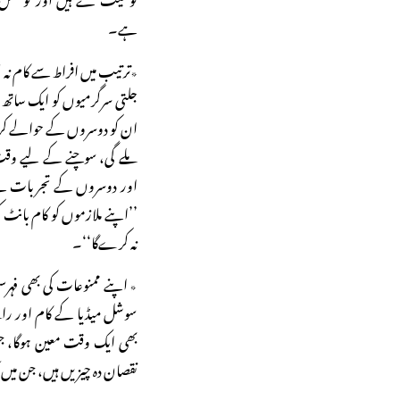
ہے۔
٭ترتیب میں افراط سے کام ن
جلتی سرگرمیوں کو ایک ساتھ
ان کو دوسروں کے حوالے کردی
ملے گی، سوچنے کے لیے وقت 
اور دوسروں کے تجربات سے ا
’’اپنے ملازموں کو کام بانٹ
نہ کرےگا‘‘۔
٭ اپنے ممنوعات کی بھی فہرس
سوشل میڈیا کے کام اور رابط
بھی ایک وقت معین ہوگا، ج
نقصان دہ چیزیں ہیں، جن میں