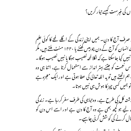
رف آج کا دن۔ ہمیں اپنی زندگی کے اگلے لمحے کا کوئی علم
نہیں ہے۔ہر زندہ رہنے والے انسان کو آج کے دن چوبیس گھنٹے یا ۱۴۴۰ منٹ ملتے ہیں، مگر
ں کیا جاسکتا ہے کہ اگلا لمحہ نصیب ہوگا یا نہیں نصیب ہوگا۔
س نعمت کو جتنے بہتر انداز سے استعمال کرتا ہے، اتنا ہی وہ
ھتے ہیں تو یہ اللہ تعالیٰ کی عطا ہوتی ہے اور ایک معجزہ ہے
یں تو ہمیں کسی چیز کا ہوش ہی نہیں ہوتا۔
 گذشتہ کل کی طرح ہے، وہ تباہی کی طرف سفر کررہا ہے۔ زندگی
یے جو کچھ بھی ہے وہ آج کا دن ہے اور اسے اس دن کو
مال کرنے کی کوشش کرنی چاہیے۔