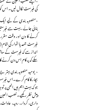
کی فہرست نکال لیں۔ اس کو 
٭منصوبہ بندی کے لیے ایک ہ
بنائی جائے ، بہت سے فہرستی
کرنے کا دن اور وقت مقرر ہ
فہرست جمعہ یا اتوار کی شام
انداز سے کہ فہرست کے ساتھ 
سکے کہ یہ کام اس دن کرنے ک
٭ یومیہ منصوبہ بندی بہتر
بچار کا کام کرے۔اس فہرست 
جو کہ بہت اہم ہیں انھی پر تو
پیش نظر رکھیے۔ نصب العین
داری، کردار، رویہ، عادات، ص
کریں۔