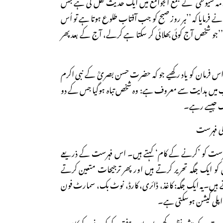
مہ سیوطی ؒ نے جمع الجوامع میں ایک حدیث نقل کی ہے جس
نے فرمایا کہ ’’ہر روز صبح کو جب آفتاب طلوع ہوتا ہے تو اُس
’جو شخص آج کوئی بھلائی کر سکتا ہے کرلے، آج کے بعد پھر
 اس فرمان کو یاد رکھیے جو کہ حضرت حسن بصریؒ کے نبی اکرم
ب میں ہدایت سے معروف ہے: وہ شخص تباہ ہوگیا جس کے دو
یک جیسے رہے۔
کی فہرست
 فہرست کو ’کرنے کے کام‘ کہتے ہیں۔ اس فہرست کے ذریعے
کو ایک جگہ تحریر کرتے ہیں اور پھر ترجیحات متعین کرتے
یں۔یہ ایک جگہ: کاغذ، ڈائری، کارڈ، نوٹ بک، سمارٹ فون
یا اپلی کیشن ہوسکتی ہے۔
قاصد کو پیش نظر رکھیے،اور اس ہفتے کے کرنے کے کاموں