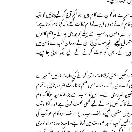
ہ میرے وہ کو ن سے کام ہیں، جو اگر آج کرلیےجائیں تو بقیہ
ھی کام کرنے ہوں ان کےاہم نکات لکھیے کہ کیا کام کرنا ہے؟
 والے کاموں پر سب سے پہلے توجہ دی جائے۔اہم کاموں
ستعمال کیجیے۔ فہرست کی تیاری کے دوران آپ کے ذہن میں
رہیں گے، جن کو نوٹ کرنے کے لیے جگہ ہونی چاہیے۔
۔
ست رکھیں، یعنی ترجیحات مقرر کرنے کی عادت ڈالیں:’’میرے
 ہی کرنے ہیں‘‘۔ روزانہ اس قسم کا ٹارگٹ ضرور بنائیں۔ تمام
تعین ضروری ہے۔ اس کا سب سے بڑا فائدہ یہ ہوگا کہ کام
ے گا کہ کس کام کے لیے کتنی محنت کرنی ہے اور کتنا وقت
دینا ہے؟کاموں کے درجات یوں متعین کیجیے: الف، ب، ج l الف :وہ کام جو آپ کی
کامیابی کے لیے لازم ہیں اور انھیں آپ کو ہر صورت میں کرنا ہے۔lب: وہ کام جو فوری
نوعیت کے ہیں اور کوشش کرکےکرلینےچاہئیں۔lج: وہ کام ہیں جو اگر ہوجائیں تو بہتر