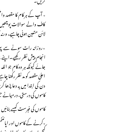
٭ آپ کے ہر کام کا مقصد وا
کاف والے سوالات پوچھیں: 
لائن متعین ہونی چاہیے، ور
٭روزانہ رات سونے سے پہلے 
انجام پیش نظر رکھیے۔اپنے ب
جائے کیونکہ ہر وہ کام جو ال
اعلیٰ مقصد کو مد نظر رکھنا چ
دن کی ابتدا میں یہ دعا پڑ
کاموں کی درستی، درمیانے حصے
کاموں کی فہرست کیسے بنائیں
٭کرنے کے کاموں اور اپائنٹم
کیجیے اور اس کا ریکارڈ اپنے پ