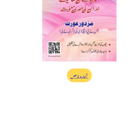
شمارہ پڑھیں