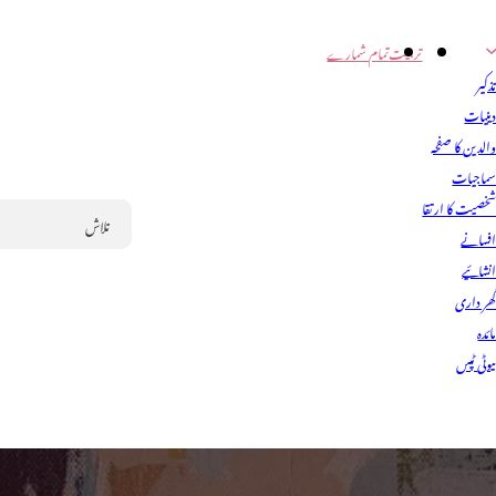
تربیت
تمام شمارے
ذکیر
ینیات
الدین کا صفحہ
ماجیات
خصیت کا ارتقا
فسانے
Search
نشائیے
ھر داری
ائدہ
یوٹی ٹپس