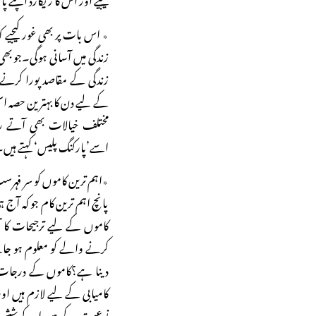
٭ اس بات پر بھی غور کیجیے ک
زندگی میں آسانی ہوگی۔جو ب
زندگی کے مقاصد پورا کرنے
کے لیے دن کا بہترین حصہ ا
مختلف خیالات بھی آتے 
اسے’پارکنگ پلیس‘ کہتے ہیں
٭اہم ترین کاموں کو سر فہر
پانچ اہم ترین کام جو کہ آج
کاموں کے لیے ترجیحات کا 
کرنے والے کو معلوم ہو جائ