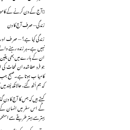
آج کے دن کرنے کے کاموں کی فہرست کیسے تیار کریں؟
زندگی— صرف آج کا دن
زندگی کیا ہے؟ — صر ف اور ص
ان کے بارے میں بھی یقین نہی
جو فرد عطاشدہ ان لمحات کی ا
کامیا ب ہوتا ہے۔صبح جب ہم اٹ
کہ ہم اُٹھ گئے، حالانکہ نیند م
کہتے ہیں کہ جس کا آج کا دن
کے اس سفر میں انسان کے ل
بہترسے بہتر طریقے سے استع