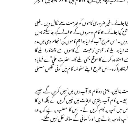
ہ لیا جائے۔ غیر ضروری کاموں کو فہرست سے نکال دیں۔ملتی
 جمع کیا جائے۔ جو کام دوسروں کے حوالے کیے جا سکتے ہوں
ں۔ اس طرح آپ کو زیادہ اہم کاموں کی انجام دہی میں مدد
زیادہ ملے گا،عمومی نوعیت کے کاموں سے چھٹکارا ملے گا
ستفادہ کرنے کا موقع بھی ملے گا۔ حضرت علی ؓ نے فرمایا:
 کربتلادیاکرو۔اس طرح اپنے مفوضہ کام میں کوئی شخص سستی
ت بنالیں، یعنی وہ کام جو آپ دن میں نہیں کریں گے، جیسے
ے۔ یہ کام آپ دفتری اوقات میں نہیں کریں گے بلکہ ان کا
س میں آپ یہ کام کریں گے۔ اس کا مطلب یہ ہے کہ یہ وہ
 آپ ڈوب جاتے ہیں اور آسانی کے ساتھ نکل نہیں سکتے۔