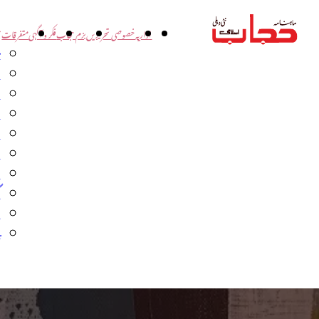
اداریہ
خصوصی تحریریں
بزم حجاب
فکر و آگہی
متفرقات
ت
د
و
س
ش
ا
ا
گ
م
ب