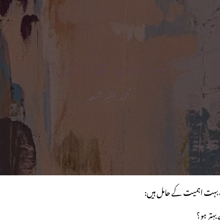
ایک بہتر دن، کیسے گزاریں؟
محمد بشیر جمعہ
لات بہت اہمیت کے حامل ہیں: