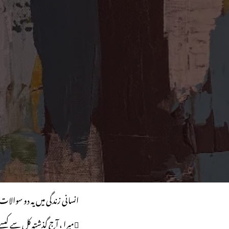
انسانی زندگی میں یہ دو سوا
میرا ، آج گذشتہ کل سے کیسے بہتر ہو؟