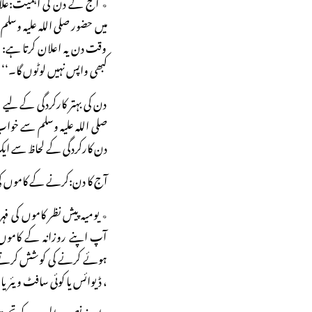
٭ آج کے دن کی اہمیت:علا
میں حضور صلی اللہ علیہ وسلم 
وقت دن یہ اعلان کرتا ہے: ’
کبھی واپس نہیں لوٹوں گا۔‘‘
دن کی بہتر کارکردگی کے لیے
صلی اللہ علیہ وسلم سے خوا
دن کارکردگی کے لحاظ سے ا
آج کا دن:کرنے کے کاموں 
٭ یومیہ پیش نظر کاموں کی
آپ اپنے روزانہ کے کاموں 
ہوئے کرنے کی کوشش کرتے ہ
، ڈیوائس یا کوئی سافٹ ویئر 
٭اپنے نصب العین کے تحت م