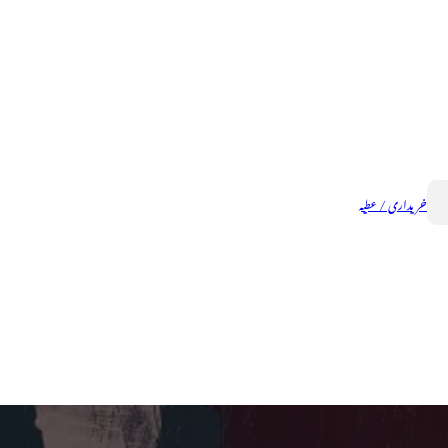
خریداری / عطیہ