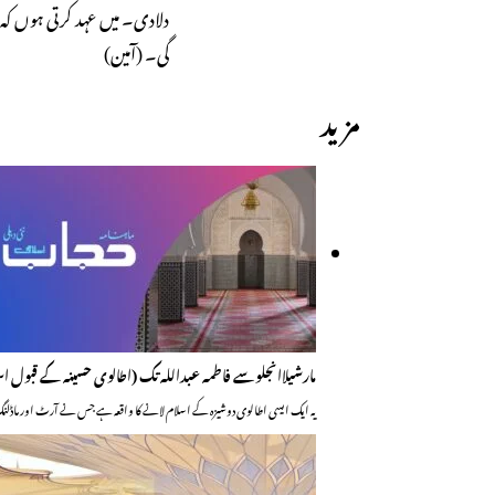
دلادی۔ میں عہد کرتی ہوں کہ ا
گی۔ (آمین)
مزید
مارشیلاانجلوسے فاطمہ عبداللہ تک (اطالوی حسینہ کے قبول اس
یہ ایک ایسی اطالوی دوشیزہ کے اسلام لانے کا واقعہ ہے جس نے آرٹ اور ماڈلن