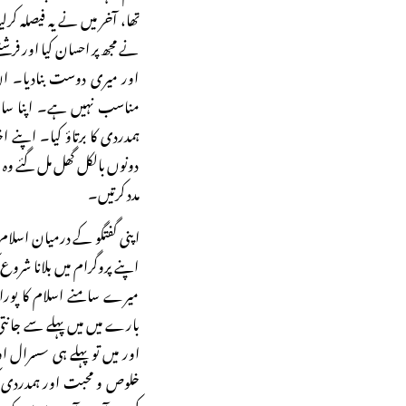
تھا، آخر میں نے یہ فیصلہ کرلیا
نے مجھ پر احسان کیا اور فرش
اور میری دوست بنادیا۔ ا
مناسب نہیں ہے۔ اپنا سارا 
ہمدردی کا برتاؤ کیا۔ اپنے
دونوں بالکل گھل مل گئے وہ م
مدد کرتیں۔
اپنی گفتگو کے درمیان اسلا
اپنے پروگرام میں بلانا شروع
میرے سامنے اسلام کا پورا
بارے میں میں پہلے سے جانتی 
اور میں تو پہلے ہی سسرال ا
خلوص و محبت اور ہمدردی کی