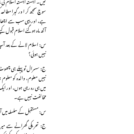
کیں۔ آہستہ آہستہ اسلام کی
سوچ سمجھ کر ا ور گہرا مطالعہ 
ہے، اور یہی سب سے اچھا م
آٹھ ماہ ہوگئے اسلام قبول 
س: اسلام لانے کے بعد آ
نہیں ہوئی؟
ج: سسرال تو پہلے ہی چھوٹ 
نہیں معلوم، والدہ کو معلوم
میں ہی رہ رہی ہوں، اور ایک 
مخالفت نہیں ہے۔
س: مستقبل کے سلسلہ میں آپ
ج: تحریکی گھرانے سے میرے