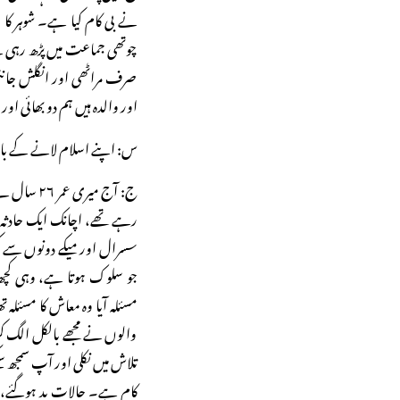
نے بی کام کیا ہے۔ شوہر کا 
چوتھی جماعت میں پڑھ رہی ہے
صرف مراٹھی اور انگلش جان
اور والدہ ہیں ہم دو بھائی اور
س: اپنے اسلام لانے کے با
ج: آج میر
رہے تھے، اچانک ایک حادثہ م
سسرال اور میکے دونوں سے 
جو سلوک ہوتا ہے، وہی کچ
مسئلہ آیا وہ معاش کا مسئل
والوں نے مجھے بالکل الگ کر
تلاش میں نکلی اور آپ سمجھ 
کام ہے۔ حالات بد ہوگئے، می