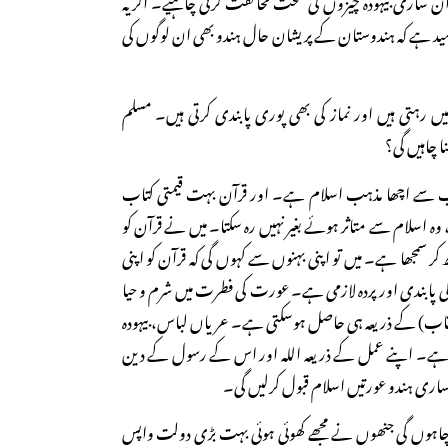
مید ہے کہ ہندوستان کے پریشان حال ہندو بھی ان لوگوں کی
ں رہتی ہیں اور نماز کی بھی پوری پابندی کرتی ہیں۔ مسلم
ا چاہیں گی؟
 سب سے اچھا مذہب اسلام ہے۔ اور قرآن بہت قیمتی کتاب
 اسلام سے متاثر ہوئے بغیر نہیں رہ سکتا۔ میں نے قرآن کو
 کر سمجھا ہے۔ میں تو اپنی بہنوں سے کہوں گی کہ قرآن کو اپنی
ز کی پابندی اور پردہ لازمی ہے۔ عورت کی فطرت میں شرم و حیا
اب) کے ذریعہ ہی حاصل ہوسکتی ہے۔ عریاں لباس، بیہودہ
یغ ہے۔ اپنے عمل کے ذریعہ اللہ اور اس کے رسول کے دین
ی ساری ہندو عورتیں اسلام قبول کرلیں گی۔
رنا چاہوں گی جنھوں نے مجھے کھوئی ہوئی بہت بڑی دولت واپس