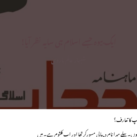
ایک بیوہ جسے اسلام ہی سایہ نظر آیا!
شہباز عالم باروی
پ کا تعارف؟
ں۔ پہلے میرا نام دیپالی مسورکر تھا اور اب کلثوم ہے۔ میں