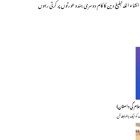
نشاء اللہ تبلیغ دین کا کام دوسری ہندو عورتوں پر کرتی رہوں
لام کی داستان)
گ کو ایک باضابطہ فن…