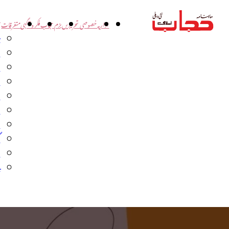
اداریہ
خصوصی تحریریں
بزم حجاب
فکر و آگہی
متفرقات
ت
د
و
س
ش
ا
ا
گ
م
ب