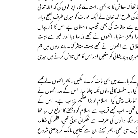
 تھا کہ معاش کا جو بھی راستہ ملے گا، اپنا لوں گی کہ اللہ تعالیٰ
تے کی طرح اللہ تعالیٰ نے ایک عورت کو میری طرف بھیج دیا۔
ن سے ملاقات کی بھی عجیب داستان ہے جس کا ذکر یہاں
دکھڑا سنایا، انھوں نے مجھے دلاسا دیا اور مجھ سے بہت
 اخلاق سے انھوں نے مجھے بہت متاثر کیا۔ چند دنوں میں ہم
یری ہر پریشانی کو سنتیں اور اس کا حل تلاش کرنے میں میری
م کے بارے میں بھی بات کرنے لگتیں۔ پھر انھوں نے مجھے
 کیا، یہ سلسلہ کافی دنوں تک چلتا رہا، اس کے بعد انھوں نے
 تعارف پیش کیا، اسلام تو بڑا عظیم مذہب ہے۔ اس کے
تھی۔ اب مجھے قریب سے اسلام کو دیکھنے کا موقع مل رہا تھا
ور میکہ والوں کی طرف سے ٹھکرائی ہوئی تھی، ظلم کی شکار،
 پیاسی تھی، پھر میںنے ان سے کتابیں مانگ کر پڑھنی شروع