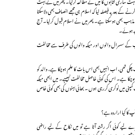
 بہت ساری کتابوں کا میں نے مطالعہ کرلیا۔ پھر میں نے بہت
کرنے کے بعد یہ فیصلہ لیا کہ اسلام ہی مجھے انصاف بھی دلاسکتا
ذہب بھی ہوسکتا ہے۔ پھر میں نے اسلام قبول کرلیا۔ آج
کیے ہوئے۔
پ کے سسرال والوں اور میکہ والوں کی طرف سے مخالفت
چکی تھی، اب انہیں بھی اس بات کا علم ہوچکا ہے، والد کو
 ہوچکا ہے۔ اس کی کوئی خاصل مخالفت نہیںہے۔ میں ابھی میکہ
کمپنی میں نوکری کررہی ہوں ۔ بھائی بہنوں کی بھی کوئی خاص
 کا کیا اراردہ ہے؟
 لیے کوئی اگر رشتہ آتا ہے تو میں نکاح کے لیے راضی