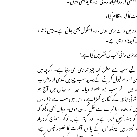
ی اور داعیانہ زندگی گزارنا چاہتی ہوں۔
کا کیا انتظام کیا؟
اردو میں دے رہی ہوں، وہ اسکول بھی جاتی ہے۔ بیٹی ماشاء
قرآن پڑھ رہی ہے۔
ی برائی آپ کی نظر میں کیا ہے؟
لیے سب سے خطرناک چیز ہماری فلمی دنیا ہے۔ اگرچہ میں
ی لیکن اسلام قبول کرنے کے بعد یہ سب چیزیں گندی اور خراب
ہ میں نے سب کچھ چھوڑ دیا۔ میرے خیال میں آج جو
اشرتی تباہی کے کگار پر کھڑا ہے ، اس میں سب سے بڑا رول
یں تو ہندو معاشرے سے نکل کر آئی ہوں۔ وہاں بھی دیکھا کہ
و پسند نہیں کررہا ہے۔ اور کہتا ہے یہ لوگ سماج کو برباد
جبور ہیں کیونکہ ان کے پاس آخرت کا تصور نہیں ہے،
ے ان ساری بیہودہ چیزوں کی سخت مخالفت کرنی چاہیے۔ اگر یہ