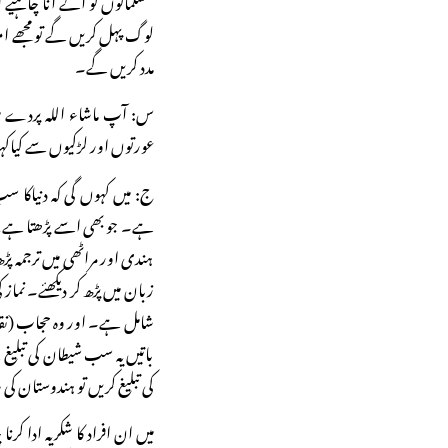
لوگ پہل کریں گے تو مجھے ا
مدد کریں گے۔
س: آپ ماشاء اللہ پردے می
عورتوں اور لڑکیوں سے کیاکہن
ج: میں کہوں گی کہ دنیاکا
ہے۔ جو بھی اسے پڑھتا ہے، وہ
ہندی اور مراٹھی میں ترجمہ پڑھ
زبان میں پڑھ کر دیکھئے۔ نما
شامل ہے۔ اور وہ حجاب (نق
باتیں یہ سب شیطان کی تبل
کی تبلیغ کریں تو ہندوستان ک
میں ان افراد کا شکریہ ادا ک