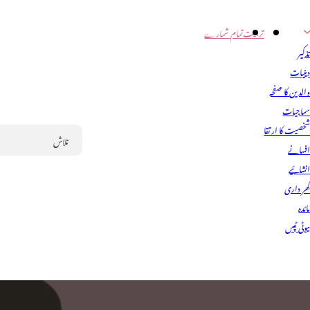
تربیت
تمام شمارے
ذکیر
ینیات
الدین کا صفحہ
ماجیات
خصیت کا ارتقا
فسانے
Search
نشائیے
ھر داری
ائدہ
یوٹی ٹپس