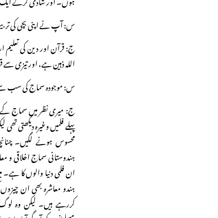
ہوں۔ اور شادی کرکے ایک اچھ
س: آپ نے اپنی بچی کی تربیت 
ج: قرآن اور دین کی تعلیم 
اللہ ذہین ہے، اور تیزی سے 
س: موجودہ سماج کی سب سے بڑ
ج: میری نظر میں سماج کے 
پہلے فلمیں وغیرہ دیکھتی تھ
محسوس ہونے لگیں۔ چنانچ
ہندوستانی سماج اخلاقی و مع
ان فلمی دنیا والوں کا ہے۔ م
ہندو معاشرہ بھی ان چیزوں ک
کررہے ہیں۔ لیکن وہ لوگ م
مسلمانوں کو آگے آنا چاہی