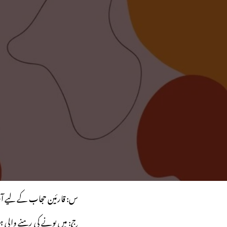
س: قارئین حجاب کے لیے آ
ج: میں پونے کی رہنے والی ہو