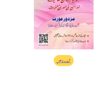
شمارہ پڑھیں