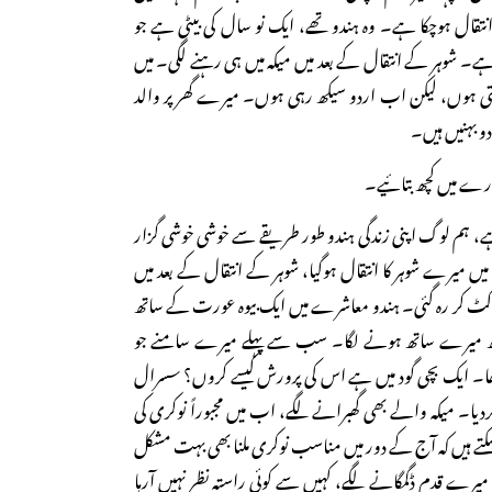
انتقال ہوچکا ہے۔ وہ ہندو تھے، ایک نو سال کی بیٹی ہے جو
۔ شوہر کے انتقال کے بعد میں میکہ میں ہی رہنے لگی۔ میں
تی ہوں، لیکن اب اردو سیکھ رہی ہوں۔ میرے گھر پر والد
 دو بہنیں ہیں۔
رے میں کچھ بتائیے۔
ی عمر ۲۶ سال ہے، ہم لوگ اپنی زندگی ہندو طور طریقے سے خوشی خوشی گزار
یں میرے شوہر کا انتقال ہوگیا، شوہر کے انتقال کے بعد میں
کٹ کر رہ گئی۔ ہندو معاشرے میں ایک بیوہ عورت کے ساتھ
ھ میرے ساتھ ہونے لگا۔ سب سے پہلے میرے سامنے جو
ہ تھا۔ ایک بچی گود میں ہے اس کی پرورش کیسے کروں؟ سسرال
دیا۔ میکہ والے بھی گھبرانے لگے، اب میں مجبوراً نوکری کی
سکتے ہیں کہ آج کے دور میں مناسب نوکری ملنا بھی بہت مشکل
رے قدم ڈگمگانے لگے، کہیں سے کوئی راستہ نظر نہیں آرہا