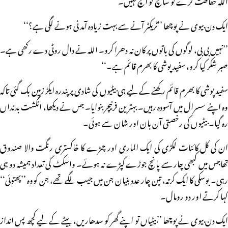
ایک دن بیوی نے پوچھا ’’ٹریکٹر آنے سے بہت زیادہ آمدنی ہونے لگی ہے؟‘‘
’’نہیں بی بی، لوگوں کی باتوں پر کان نہ دھرا کرو۔ اللہ نے دال روٹی دے رکھی ہے۔
صبر شکر کیا کرو، سفید پوشی کا بھرم قائم ہے۔‘‘
سفید پوشی کا بھرم قائم رکھنے کے لیے ہی بیٹیوں کی شادی پر پندرہ ایکڑ زمین بک گئی تاکہ
وہ اپنے سسرال میں آسودہ رہیں۔ بہترین فرنیچر بنوایا۔ جس نے دیکھا، انگشت بدنداں
رہ گیا۔ بیٹیوں کی رخصتی آن بان اور شان سے ہوئی۔
ان کی کل کائنات لکڑی کی ایک الماری اور چمڑے کا خاکستری رنگت والا صندوق
تھاجس میں کبھی چار سے پانچ جوڑے کپڑے نہ ہوئے۔ واسکٹ کی تعداد ہمیشہ دو ہی
رہی۔ بوسکی کا ایک کرتہ، تین چار عدد بنیان جن میں جیب لگے تھے، جن کووہ ’’پھتوئی‘‘
کہا کرتے اور دو رومال۔
ایک دن بیوی نے پوچھا ’’بیٹیاں تو اپنے گھر کو سدھاریں، بیٹے کے لیے کچھ پس انداز