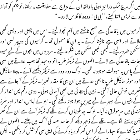
میں اگر مرچ نمک ذرا تیز ہوتی یا ذائقہ ان کے مزاج سے مطابقت نہ رکھتا، تو بیگم کو آواز
دے کربس اتنا کہتے، ’’ بی بی! دودھ کا گلاس لا دو۔‘‘
گرمیوں میں باقاعدگی سے صبح ناشتے میں آم نچوڑ لیتے۔ اس میں چینی اور دیسی گھی
ملاتے اور اسی سے ناشتا کرتے۔ یہ ان کا معمول تھا۔ گرمیوں کی دوپہر لسی اور
مکھن ضرور لیتے۔ کبھی کبھی مکھن میں شکر ملا لیتے۔ سردیوں میں بچوں کے لیے میوہ
جات باقاعدگی سے لاتے۔ انھوں نے ٹریکٹر خریدا تو وہ عہد تھا جب علاقے میں کسی
کے پاس یہ سہولت موجود نہ تھی۔ لوگ دور دور سے ٹریکٹر دیکھنے آئے۔ پہلا سائیکل
اور موٹر سائیکل خریدنا بھی علاقے میں ان ہی کا مقدر ٹھہرا۔ ٹریکٹر کے آ جانے سے
گھر میں خوش حالی آ گئی۔ زمین کی بیجائی میں بھی آسانی ہوئی۔ بیوی رقم پس انداز کر
کے بیٹیوں کے جہیز کے لیے چیزیں جوڑ جوڑ رکھنے لگی۔ ابو کے لباس، انداز اور طرزِ
زندگی میں سرِموفرق نہ آیا۔ لوگ چہ مگوئیاں کرنے لگے کہ ٹریکٹر آنے سے ان کے گھر
ہْن برسنے لگا ہے۔ غلے کے ڈھیر دیکھ کر حاسد حسد کی آگ میں جلتے۔ انھوں نے
تعویذ گنڈے کا سہارا لے کر اس گھر کو برباد کرنے کی اپنی سی کوشش کر دیکھی۔ لیکن
اللہ حفاظت کرے تو سانچ کو آنچ نہیں۔