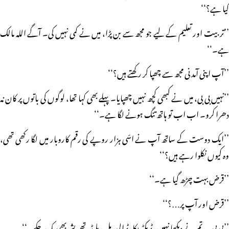
کیا ہے؟‘‘
’’تربیت اور تعلیم کے لیے جو مجھ سے بن پڑا، میں نے کمی نہیں کی۔ آگے اللہ مالک
ہے۔‘‘
’’آپ اپنی آمدنی مجھ سے چھپا کر رکھتے ہیں؟‘‘
’’نہیں بی بی، میں نے کبھی کچھ نہیں چھپایا۔ پہلے بھی کہا تھا، لوگوں کی باتوں پر کان نہ
دھرا کرو۔ اب اب تو ہاتھ تنگ ہونے لگا ہے۔‘‘
’’ایک دوست کے ساتھ آپ نے اسّی ہزار روپے کی رقم کاروبار میں لگا رکھی تھی،
وہ کیوں نکلوا رہے ہیں؟‘‘
’’قرض بہت چڑھ گیا ہے۔‘‘
’’قرض اور آپ پر…؟‘‘
’’بی بی… تم نے دیکھا نہیں، ٹریکٹر بکا، ٹرالی، ہل، بلیڈ، تھریشر بھی بک چکے۔‘‘