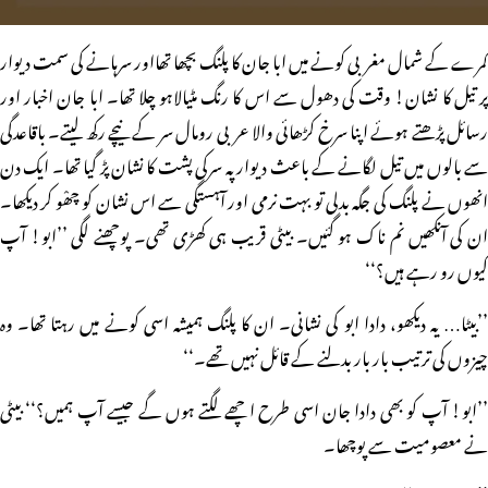
کمرے کے شمال مغربی کونے میں ابا جان کا پلنگ بچھا تھااور سرہانے کی سمت دیوار
پر تیل کا نشان! وقت کی دھول سے اس کا رنگ مٹیالاہو چلا تھا۔ ابا جان اخبار اور
رسائل پڑھتے ہوئے اپنا سرخ کڑھائی والا عربی رومال سر کے نیچے رکھ لیتے۔ باقاعدگی
سے بالوں میں تیل لگانے کے باعث دیوار پہ سرکی پشت کا نشان پڑ گیا تھا۔ ایک دن
انھوں نے پلنگ کی جگہ بدلی تو بہت نرمی اور آہستگی سے اس نشان کو چھْو کر دیکھا۔
ان کی آنکھیں نم ناک ہو گئیں۔ بیٹی قریب ہی کھڑی تھی۔ پوچھنے لگی ’’ابو! آپ
کیوں رو رہے ہیں؟‘‘
’’بیٹا… یہ دیکھو، دادا ابو کی نشانی۔ ان کا پلنگ ہمیشہ اسی کونے میں رہتا تھا۔ وہ
چیزوں کی ترتیب بار بار بدلنے کے قائل نہیں تھے۔‘‘
’’ابو! آپ کو بھی دادا جان اسی طرح اچھے لگتے ہوں گے جیسے آپ ہمیں؟‘‘ بیٹی
نے معصومیت سے پوچھا۔