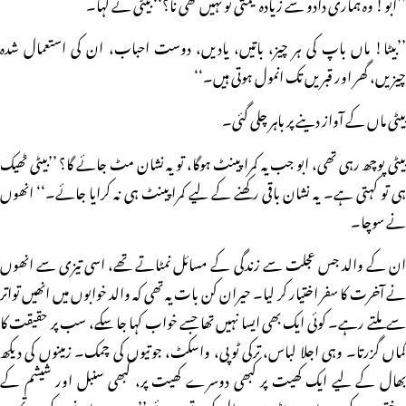
’’ابو! وہ ہماری دادو سے زیادہ قیمتی تو نہیں تھی نا؟‘‘ بیٹی نے کہا۔
’’بیٹا! ماں باپ کی ہر چیز، باتیں، یادیں، دوست احباب، ان کی استعمال شدہ
چیزیں، گھر اور قبریں تک انمول ہوتی ہیں۔‘‘
بیٹی ماں کے آواز دینے پر باہر چلی گئی۔
بیٹی پوچھ رہی تھی، ابو جب یہ کمرا پینٹ ہوگا، تو یہ نشان مٹ جائے گا؟ ’’بیٹی ٹھیک
ہی تو کہتی ہے۔ یہ نشان باقی رکھنے کے لیے کمراپینٹ ہی نہ کرایا جائے۔‘‘ انھوں
نے سوچا۔
ان کے والد جس عجلت سے زندگی کے مسائل نمٹاتے تھے، اسی تیزی سے انھوں
نے آخرت کا سفر اختیار کر لیا۔ حیران کن بات یہ تھی کہ والد خوابوں میں انھیں تواتر
سے ملتے رہے۔ کوئی ایک بھی ایسا نہیں تھا جسے خواب کہا جا سکے، سب پر حقیقت کا
گماں گزرتا۔ وہی اجلا لباس، ترکی ٹوپی، واسکٹ، جوتیوں کی چمک۔ زمینوں کی دیکھ
بھال کے لیے ایک کھیت پر کبھی دوسرے کھیت پر، کبھی سنبل اور شیشم کے