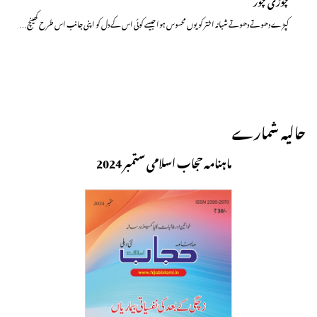
چوڑی چور
کپڑے دھوتے دھوتے شبانہ اختر کو یوں محسوس ہوا جیسے کوئی اس کے دل کو اپنی جانب اس طرح کھینچ…
حالیہ شمارے
ماہنامہ حجاب اسلامی ستمبر 2024