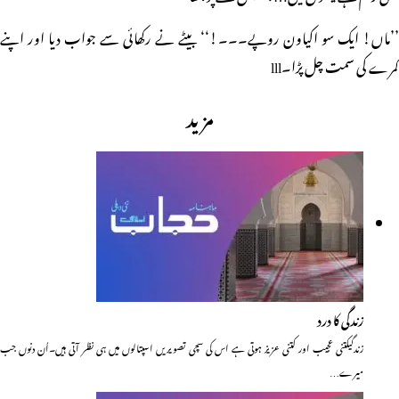
’’ماں! ایک سو اکیاون روپے۔۔۔!‘‘ بیٹے نے رکھائی سے جواب دیا اور اپنے
کمرے کی سمت چل پڑا۔lll
مزید
زندگی کا درد
زندگیکتنی عجیب اور کتنی عزیز ہوتی ہے اس کی سچی تصویریں اسپتالوں میں ہی نظر آتی ہیں۔اُن دنوں جب
میرے…