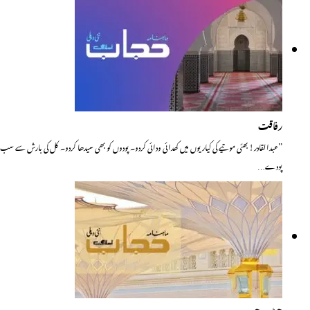
رفاقت
’’عبدالقادر! بھئی موتیے کی کیاریوں میں کھدائی ودائی کردو۔ پودوں کو بھی سیدھا کردو۔ کل کی بارش سے سب
پودے…