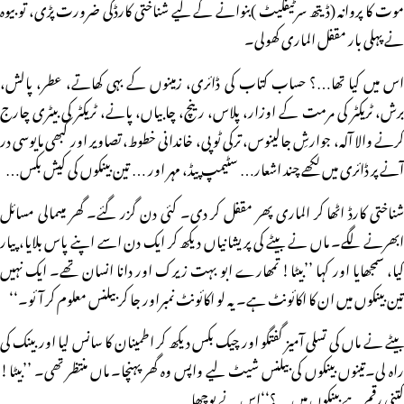
موت کا پروانہ (ڈیتھ سرٹیفکیٹ )بنوانے کے لیے شناختی کارڈکی ضرورت پڑی، تو بیوہ
نے پہلی بار مقفل الماری کھولی۔
اس میں کیا تھا…؟ حساب کتاب کی ڈائری، زمینوں کے بہی کھاتے، عطر، پالش،
برش، ٹریکٹر کی مرمت کے اوزار، پلاس، رینچ، چابیاں، پانے، ٹریکٹر کی بیٹری چارج
کرنے والا آلہ، جوارشِ جالینوس، ترکی ٹوپی، خاندانی خطوط، تصاویر اور کبھی مایوسی در
آنے پر ڈائری میں لکھے چند اشعار… سٹیمپ پیڈ، مہر اور … تین بینکوں کی کیش بکس…
شناختی کارڈ اٹھا کر الماری پھر مقفل کر دی۔ کئی دن گزر گئے۔ گھر میںمالی مسائل
ابھرنے لگے۔ ماں نے بیٹے کی پریشانیاں دیکھ کر ایک دن اسے اپنے پاس بلایا، پیار
کیا، سمجھایا اور کہا ’’بیٹا! تمھارے ابو بہت زیرک اور دانا انسان تھے۔ ایک نہیں
تین بینکوں میں ان کا اکائونٹ ہے۔ یہ لو اکائونٹ نمبراور جا کر بیلنس معلوم کر آئو۔‘‘
بیٹے نے ماں کی تسلی آمیز گفتگو اور چیک بکس دیکھ کر اطمینان کا سانس لیا اور بینک کی
راہ لی۔تینوں بینکوں کی بیلنس شیٹ لیے واپس وہ گھر پہنچا۔ ماں منتظر تھی۔ ’’بیٹا!
کتنی رقم ہے بینکوں میں…؟‘‘اس نے پوچھا