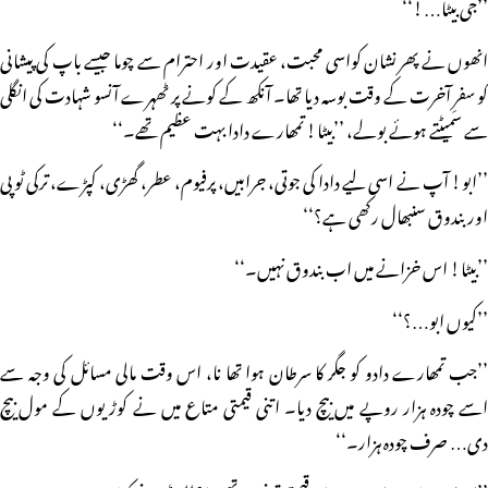
’’جی بیٹا…!‘‘
انھوں نے پھر نشان کواسی محبت، عقیدت اور احترام سے چوما جیسے باپ کی پیشانی
کو سفرِ آخرت کے وقت بوسہ دیا تھا۔ آنکھ کے کونے پر ٹھہرے آنسو شہادت کی انگلی
سے سمیٹتے ہوئے بولے، ’’بیٹا! تمھارے دادا بہت عظیم تھے۔‘‘
’’ابو! آپ نے اسی لیے دادا کی جوتی، جرابیں، پرفیوم، عطر، گھڑی، کپڑے، ترکی ٹوپی
اور بندوق سنبھال رکھی ہے؟‘‘
’’بیٹا! اس خزانے میں اب بندوق نہیں۔‘‘
’’کیوں ابو…؟‘‘
’’جب تمھارے دادو کو جگر کا سرطان ہوا تھا نا، اس وقت مالی مسائل کی وجہ سے
اسے چودہ ہزار روپے میں بیچ دیا۔ اتنی قیمتی متاع میں نے کوڑیوں کے مول بیچ
دی… صرف چودہ ہزار۔‘‘