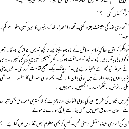
’رقم کہاں گئی…؟‘‘
’’تمھاری ضد کی بھینٹ چڑھ گئی۔ تمھارا اصرار تھا کہ بیٹیوں کا جہیز کسی پہلو سے کم نہ
ہو۔‘‘
مگربیگم کو یقین تھا کہ تمام مسائل کے باوجود یقینا کچھ نہ کچھ تو پس انداز کیا ہو گا۔ آخر
لوگوں کی باتوں میں کچھ نہ کچھ تو صداقت ہو گی۔ گھرمیںبھی کسی چیز کی کمی نہیں۔ بیوی
نے سوچا ’’یہ مجھ سے چھپا رہے ہیں۔‘‘ اچانک ایک صبح قیامت گزر گئی۔ خون پیتی
شاہراہوں پر وہ حادثے میں اپنی جان ہار گئے۔ پھر وہی مسائل کا سلسلہ… معاشی
تنگی… قرض… تفکرات… الجھنیں… سوچیں…!
گھر میں بچوں کی طرح ان کی چوبی الماری اور چمڑے کا خاکستری صندوق بھی تنہا رہ
گئے۔ وہی صندوق جس میں کبھی چار سے پانچ جوڑے نہ ہوئے۔
ان کی الماری ہمیشہ مقفل رہتی تھی۔ کسی کو بھی معلوم نہیں تھا اس میں کیا ہے…؟