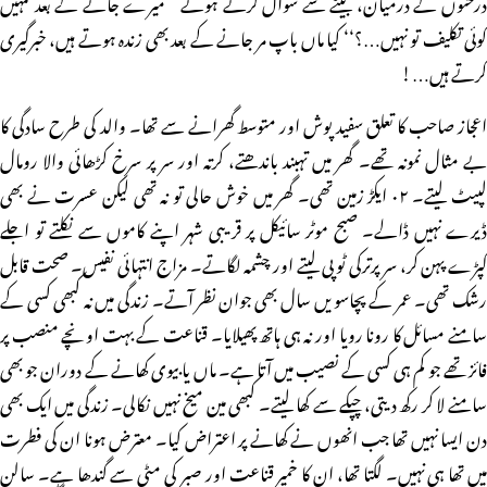
درختوں کے درمیان، بیٹے سے سوال کرتے ہوئے ’’میرے جانے کے بعد تمہیں
کوئی تکلیف تو نہیں…؟‘‘ کیا ماں باپ مر جانے کے بعد بھی زندہ ہوتے ہیں، خبرگیری
کرتے ہیں…!
اعجاز صاحب کا تعلق سفید پوش اور متوسط گھرانے سے تھا۔ والد کی طرح سادگی کا
بے مثال نمونہ تھے۔ گھر میں تہبند باندھتے، کرتہ اور سر پر سرخ کڑھائی والا رومال
لپیٹ لیتے۔ ۰۲ ایکڑ زمین تھی۔ گھر میں خوش حالی تو نہ تھی لیکن عسرت نے بھی
ڈیرے نہیں ڈالے۔ صبح موٹر سائیکل پر قریبی شہر اپنے کاموں سے نکلتے تو اجلے
کپڑے پہن کر، سر پرترکی ٹوپی لیتے اور چشمہ لگاتے۔ مزاج انتہائی نفیس۔ صحت قابل
رشک تھی۔ عمر کے پچاسویں سال بھی جوان نظر آتے۔ زندگی میں نہ کبھی کسی کے
سامنے مسائل کا رونا رویا اور نہ ہی ہاتھ پھیلایا۔ قناعت کے بہت اونچے منصب پر
فائز تھے جو کم ہی کسی کے نصیب میں آتا ہے۔ ماں یا بیوی کھانے کے دوران جو بھی
سامنے لا کر رکھ دیتی، چپکے سے کھا لیتے۔ کبھی مین میخ نہیں نکالی۔ زندگی میں ایک بھی
دن ایسا نہیں تھا جب انھوں نے کھانے پر اعتراض کیا۔ معترض ہونا ان کی فطرت
میں تھا ہی نہیں۔ لگتا تھا، ان کا خمیر قناعت اور صبر کی مٹی سے گندھا ہے۔ سالن