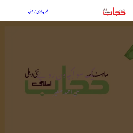
خریداری / عطیہ
ایک سو اِکیاون روپے
علی احمد صغیر