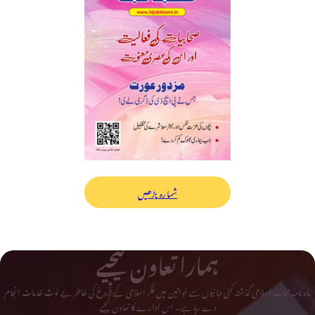
شمارہ پڑھیں
ہمارا تعاون کیجیے
ماہ نامہ حجاب اسلامی گذشتہ کئی دہائیوں سے خواتین میں فکر اسلامی کے فروغ کی خاطر بے لوث خدمات انجام
دے رہا ہے۔ اس ادارے کا تعاون کیجیے