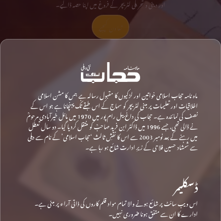
اور دینی و تحریکی لٹریچر کے فروغ میں اپنا حصہ ڈالیے۔
تعاون کیجیے
ماہ نامہ حجاب اسلامی خواتین اور لڑکیوں کا مقبول رسالہ ہے جس کا مشن اسلامی
اخلاقیات اور تعلیمات پر مبنی لٹریچر کو سماج کے اس طبقے تک پہنچانا ہے جو اس کے
نصف کی نمائندہ ہے۔ حجاب کی داغ بیل رام پور میں 1970 میں مائل خیرآبادی مرحومؒ
نے ڈالی تھی، جسے 1996 میں ڈاکٹر ابن فرید صاحبؒ کو منتقل کردیا گیا۔ دو سال تعطل
میں رہنے کے بعد نومبر 2003 سے اس کا نقشِ ثالث ‘حجاب اسلامی’ کے نام سے دہلی
سے شمشاد حسین فلاحی کے زیرِ ادارت شائع ہو رہا ہے۔
ڈسکلیمر
اس ویب سائٹ پر شائع ہونے والا تمام مواد قلم کاروں کی ذاتی آراء پر مبنی ہے۔
ادارے کا ان سے متفق ہونا ضروری نہیں۔