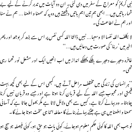
نبی کریمؐ کو معراج کے سفر میں دی گئی۔ ان دو آیات میں تدبر کرنے کے لیے بے
شمار باتیں ہیں… ابھی ہم تین اہم باتیں دیکھتے ہیں وہ یہ کہ سمعنا و اطعنا … ہم نے سنا
اور ہم نے اطاعت کی۔
لا یکلف اللہ نفسا الا وسعہا… نہیں ڈالتا اللہ کسی نفس پر اس سے بڑھ کر بوجھ اور پھر
اخیر میں ’ربنا‘ کی صورت میں دعائیں ہیں…‘‘
غافرہ دھیرے دھیرے ہلکے پھلکے انداز میں اب انھیں ایک اور مشعل نور تھما رہی
تھی۔
’’ہر انسان کی زندگی میں مختلف مراحل آتے ہیں، کبھی اس کے لیے بھی کچھ بہت
قیمتی اور محبوب جسے اللہ کے لیے قربان کرنا ہوتا ہے اور جسے وہ قربان نہیں کرنا
چاہتا۔ وہ بہانے کرتا ہے، کہیں سے بھی دلائل لاتا ہے مگر بھول جاتا ہے کہ آسانی
سمعنا و اطعنا میں ہی ہے جتنے بہانے بنائے گا معاملہ اتنا ہی سخت ہوتا جائے گا۔
تو جب بھی اللہ کا کوئی حکم معلوم ہوجائے، کوئی بات جو حق ہو، کوئی فیصلہ جو سچ ہو