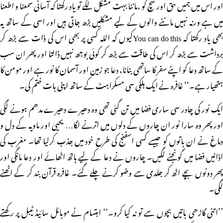
اور اس میں ہمیں حق اور سچ کو ،ماننا بہت مشکل لگے تو یاد رکھتا کہ آسانی سمعنا و اطعنا
میں ہے ورنہ نہیں ماننے والوں کے لیے مشکلیں بڑھ جاتی ہیں اور اسی کے ساتھ یہ
بھی یاد رکھتا کہ You can do thisکیوں کہ اللہ کسی پر بھی اس کی ذات سے بڑھ کر
برداشت سے بڑھ کر اس کی طاقت سے بڑھ کر کوئی بوجھ نہیں ڈالتا اور پھر ان سب
کے ساتھ دعا کو اپنے سفر کا ساتھی بنانا، دعا جو زمین اور آسمان کا نور ہے اور مومن کا
ہتھیار ہے۔‘‘ غافرہ نے ایک ہلکی سی مسکراہٹ کے ساتھ اپنی بات ختم کی۔
ایک نور کی چادر سی ساری فضا میں تن گئی تھی وہ دھیرے دھیرے مدھم ہونے لگی
اور پھر وہ سارا نور ان چاروں کے دلوں میں اترنے لگا… یحییٰ اور ماویہ کے دل و
دماغ نے ان باتوں کو جیسے کسی اسفنج کی طرح خود میں جذب کرلیا تھا۔ مغرب کی
اذانیں فضا میں گونجنے لگیں۔ چاروں نے دعا کے لیے ہاتھ اٹھائے اور دعا مانگی اور
پھر دونوں بچے اٹھ کر جلدی سے وضو کرنے چلے گئے۔ غافرہ قرآن بند کر کے اٹھنے
لگی۔
’’اتنی گاڑھی باتیں بچوں سے تو نہ کیا کرو۔‘‘ ابتسام نے موبائل سائیڈ ٹیبل پر رکھتے