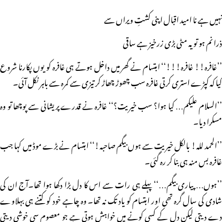
نہیں ہے نا امید اقبال اپنی کشتِ ویراں سے
ذرا نم ہو تو یہ مٹی بڑی زرخیز ہے ساقی
’’غافرہ!! غافرہ!!!‘‘ ابتسام نے گھر میں داخل ہوتے ہی غافرہ کو یوں پکارنا شروع
کیا کہ کپڑے استری کرتی غافرہ سب چھوڑ چھاڑ کر تیزی سے کمرہ سے باہر نکل آئی۔
’’السلام علیکم… کیا ہوا؟ سب خیریت؟‘‘ غافرہ نے قدرے پریشانی سے پوچھا تو وہ
مسکرا دیا۔
’’الحمد للہ! بالکل خیریت سے ہوں بیگم صاحبہ!‘‘ ابتسام نے بڑے موڈ میں کہا جب
غافرہ بس منہ ہی بنا کر رہ گئی۔
’’ہوں… پیاری بیگم…‘‘ پہلے ہی رات سے اس کا دل بڑا دکھا ہوا تھا۔آج ان کی
شادی کی سال گرہ تھی اور ابتسام کو یاد تک نہ تھا۔ وہ چاہے خود کو کتنے ہی بہلاوے
دے دیتی لیکن دل کے کسی کونے میں خواہش ہوتی ہے جو معصوم سی خوشی دیتی