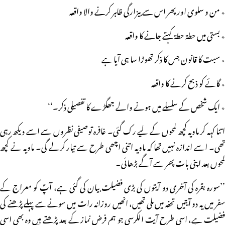
٭ من و سلوی اور پھر اس سے بیزارگی ظاہر کرنے والا واقعہ
٭ بستی میں حطۃ حطۃ کہتے جانے کا واقعہ
٭ سبت کا قانون جس کا ذکر تھوڑا سا ہی آیا ہے
٭ گائے کو ذبح کرنے کا واقعہ
٭ ایک شخص کے سلسلے میں ہونے والے جھگڑے کا تفصیلی ذکر۔‘‘
اتنا کہہ کر ماویہ کچھ لمحوں کے لیے رک گئی۔ غافرہ توصیفی نظروں سے اسے دیکھ رہی
تھی۔ اسے اندازہ نہیں تھا کہ ماویہ اتنی اچھی طرح سے تیار کرلے گی۔ ماویہ نے کچھ
لمحوں بعد اپنی بات پھر سے آگے بڑھائی۔
’’سورہ بقرہ کی آخری دو آیتوں کی بڑی فضیلت بیان کی گئی ہے، آپؐ کو معراج کے
سفر میں یہ دو آیتیں تحفہ میں ملی تھیں، انھیں روزانہ رات میں سونے سے پہلے پڑھنے کی
فضیلت ہے، اسی طرح آیت الکرسی جو ہم فرض نماز کے بعد پڑھتے ہیں وہ بھی اسی