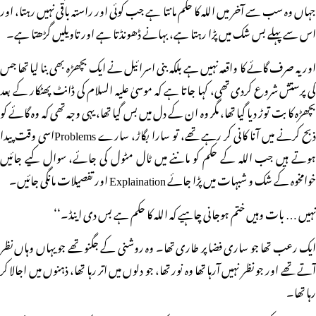
جہاں وہ سب سے آخر میں اللہ کا حکم مانتا ہے جب کوئی اور راستہ باقی نہیں رہتا، اور
اس سے پہلے بس شک میں پڑا رہتا ہے، بہانے ڈھونڈتا ہے اور تاویلیں گڑھتا ہے۔
اور یہ صرف گائے کا واقعہ نہیں ہے بلکہ بنی اسرائیل نے ایک بچھڑہ بھی بنا لیا تھا جس
کی پرستش شروع کردی تھی، کہا جاتا ہے کہ موسیٰ علیہ السلام کی ڈانٹ پھٹکار کے بعد
بچھڑہ کا بت توڑ دیا گیا تھا، مگر وہ ان کے دل میں بس گیا تھا، یہی وجہ تھی کہ وہ گائے کو
ذبح کرنے میں آنا کانی کر رہے تھے، تو سارا بگاڑ، سارے Problemsاسی وقت پیدا
ہوتے ہیں جب اللہ کے حکم کو ماننے میں ٹال مٹول کی جائے، سوال کیے جائیں
خوامخوہ کے شک و شبہات میں پڑا جائے Explaination اور تفصیلات مانگی جائیں۔
نہیں … بات وہیں ختم ہوجانی چاہیے کہ اللہ کا حکم ہے بس دی اینڈ۔‘‘
ایک رعب تھا جو ساری فضا پر طاری تھا۔ وہ روشنی کے جگنو تھے جو یہاں وہاں نظر
آتے تھے اور جو نظر نہیں آرہا تھا وہ نور تھا، جو دلوں میں اتر رہا تھا، ذہنوں میں اجالا کر
رہا تھا۔