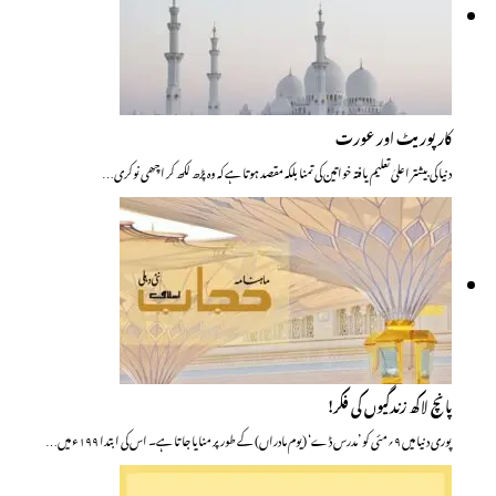
کارپوریٹ اور عورت
دنیا کی بیشتر اعلیٰ تعلیم یافتہ خواتین کی تمنا بلکہ مقصد ہوتا ہے کہ وہ پڑھ لکھ کر اچھی نوکری…
پانچ لاکھ زندگیوں کی فکر!
پوری دنیا میں ۹؍مئی کو ’مدرس ڈے‘ (یوم مادراں) کے طور پر منایا جاتا ہے۔ اس کی ابتدا ۱۹۹ء میں…