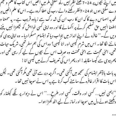
میں اپنے بچوں پر 24×7 گھنٹے نظر نہیں رکھ سکتی مگر میں انھیں اس کتاب کا علم و فہم
دے سکتی ہوں جو 24×7نظر رکھنے والے رب کی عطا کردہ ہے۔ اس کا علم انھیں ہر
لمحہ یہ احساس دے گا کہ ان کا رب ان کی شہ رگ سے زیادہ قریب ہے۔ یہ سمعنا و
اطعنا انہیں حق تسلیم کرنے پر اکسائے گا اور وہ اپنی کسی خواہش کو بچھڑا نہیں بننے
دیں گے۔‘‘ غافرہ نے اپنے انداز میں جواب دیا تو ابتسام مسکرا دیا۔ وہ اپنی بیوی کو
ماننے لگا تھا۔ اس میں شرم کیسی اور انا کیسی؟ وہ اس کی ہم سفر تھی، شریک حیات
تھی، اتنی محبت سے اتنی محنت وہ صرف اس کے بچوں کے لیے کر رہی تھی اور
پھر بیوی سے کیسا مقابلہ! اور پھر اس کی تعریف کرنے میں کیسی انا!
یہ بات بالآخر ابتسام کی سمجھ میں آگئی تھی۔ اگرچہ دیر سے آئی تھی مگر آگئی تھی۔ لیکن
اس بات کا اقرار غافرہ کے سامنے کب کرنا ہے یہ اس نے سوچا نہیں تھا۔
’’ابھی نہیں… کسی اور وقت، کسی اور طرح…‘‘ اس نے دیوار پر لگے کیلنڈر کو
دیکھتے ہوئے دل میں سوچا اور نماز کے لیے اٹھ کھڑا ہوا۔
٭٭