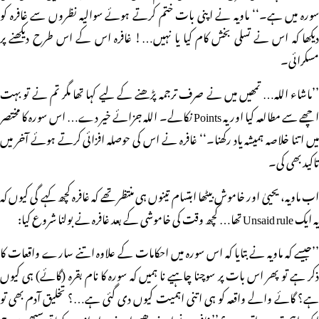
سورہ میں ہے۔‘‘ ماویہ نے اپنی بات ختم کرتے ہوئے سوالیہ نظروں سے غافرہ کو
دیکھا کہ اس نے تسلی بخش کام کیا یا نہیں…! غافرہ اس کے اس طرح دیکھنے پر
مسکرائی۔
’’ماشاء اللہ… تمھیں میں نے صرف ترجمہ پڑھنے کے لیے کہا تھا مگر تم نے تو بہت
اچھے سے مطالعہ کیا اور یہ Points نکالے۔ اللہ جزائے خیر دے… اس سورہ کا مختصر
میں اتنا خلاصہ ہمیشہ یاد رکھنا۔‘‘ غافرہ نے اس کی حوصلہ افزائی کرتے ہوئے آخر میں
تاکید بھی کی۔
اب ماویہ، یحییٰ اور خاموش بیٹھا ابتسام تینوں ہی منتظر تھے کہ غافرہ کچھ کہے گی کیوں کہ
یہ ایک Unsaid rule تھا… کچھ وقت کی خاموشی کے بعد غافرہ نے بولنا شروع کیا:
’’جیسے کہ ماویہ نے بتایا کہ اس سورہ میں احکامات کے علاوہ اتنے سارے واقعات کا
ذکر ہے تو پھر اس بات پر سوچنا چاہیے نا ہمیں کہ سورہ کا نام بقرہ (گائے) ہی کیوں
ہے؟ گائے والے واقعہ کو ہی اتنی اہمیت کیوں دی گئی ہے…؟ تخلیق آدم بھی تو
ایک اہم ترین واقعہ ہے؟ ’’غافرہ نے اپنے دھیمے اور نرم انداز میں کہا تو سبھی سوچ