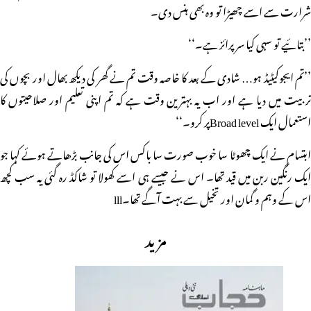
شرارت سے اسے چھیڑا تو وہ بھی ہنس دی۔
’’بتائیے تو سہی کیا سر پرائز ہے۔‘‘
’’تم ایجوکیٹیڈ ہو… شادی کے بعد کا خاصہ وقت تم نے گھر کی دیکھ بھال اور بچوں کی
تربیت میں دیا ہے اور اب یہ بہترین وقت ہے کہ تم اپنی تعلیم اور صلاحیتوں کا
استعمال ایک Broad levelپر کرو۔‘‘
ابتسام نے ایک چھوٹا سا خوب صورت سا باکس اس کی جانب بڑھاتے ہوئے کہا جو
ایک رنگین ربن میں قید تھا۔ اس نے جیسے ہی اسے کھولا تو شاکڈ رہ گئی یہ سب کچھ
اس کے وہم و گمان اور تخیل سے بہت آگے تھا۔lll
مزید