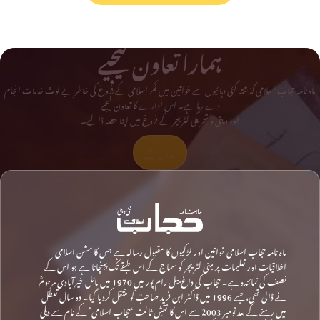
ہمارا تعاون کیجیے
ماہ نامہ حجاب اسلامی گذشتہ کئی دہائیوں سے خواتین میں فکر اسلامی کے فروغ کی خاطر بے لوث خدمات انجام
دے رہا ہے۔ اس ادارے کا تعاون کیجیے
اور دینی و تحریکی لٹریچر کے فروغ میں اپنا حصہ ڈالیے۔
تعاون کیجیے
ماہ نامہ حجاب اسلامی خواتین اور لڑکیوں کا مقبول رسالہ ہے جس کا مشن اسلامی
اخلاقیات اور تعلیمات پر مبنی لٹریچر کو سماج کے اس طبقے تک پہنچانا ہے جو اس کے
نصف کی نمائندہ ہے۔ حجاب کی داغ بیل رام پور میں 1970 میں مائل خیرآبادی مرحومؒ
نے ڈالی تھی، جسے 1996 میں ڈاکٹر ابن فرید صاحبؒ کو منتقل کردیا گیا۔ دو سال تعطل
میں رہنے کے بعد نومبر 2003 سے اس کا نقشِ ثالث ‘حجاب اسلامی’ کے نام سے دہلی