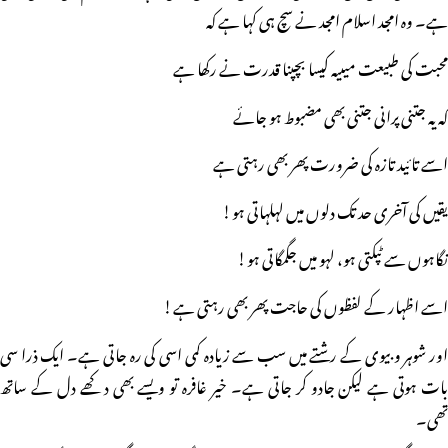
ہے۔ وہ امجد اسلام امجد نے سچ ہی کہا ہے کہ
محبت کی طبیعت میںیہ کیسا بچپنا قدرت نے رکھا ہے
کہ یہ جتنی پرانی جتنی بھی مضبوط ہو جائے
اسے تائید تازہ کی ضرورت پھر بھی رہتی ہے
یقیں کی آخری حد تک دلوں میں لہلہاتی ہو!
نگاہوں سے ٹپکتی ہو، لہو میں جگمگاتی ہو!
اسے اظہار کے لفظوں کی حاجت پھر بھی رہتی ہے!
اور شوہر و بیوی کے رشتے میں سب سے زیادہ کمی اسی کی رہ جاتی ہے۔ ایک ذرا سی
بات ہوتی ہے لیکن جادو کر جاتی ہے۔ خیر غافرہ تو ویسے بھی دکھے دل کے ساتھ
تھی۔