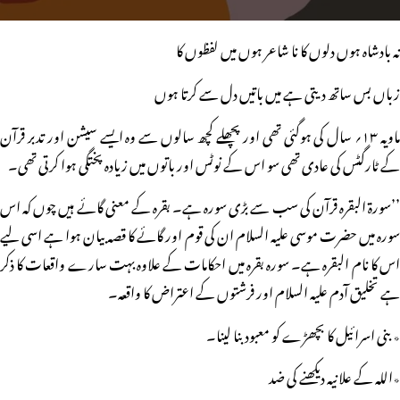
نہ بادشاہ ہوں دلوں کا نا شاعر ہوں میں لفظوں کا
زباں بس ساتھ دیتی ہے میں باتیں دل سے کرتا ہوں
ماویہ ۱۳؍ سال کی ہوگئی تھی اور پچھلے کچھ سالوں سے وہ ایسے سیشن اور تدبر قرآن
کے ٹارگٹس کی عادی تھی سو اس کے نوٹس اور باتوں میں زیادہ پختگی ہوا کرتی تھی۔
’’سورۃ البقرہ قرآن کی سب سے بڑی سورہ ہے۔ بقرہ کے معنی گائے ہیں چوں کہ اس
سورہ میں حضرت موسی علیہ السلام ان کی قوم اور گائے کا قصہ بیان ہوا ہے اسی لیے
اس کا نام البقرہ ہے۔ سورہ بقرہ میں احکامات کے علاوہ بہت سارے واقعات کا ذکر
ہے تخلیق آدم علیہ السلام اور فرشتوں کے اعتراض کا واقعہ۔
٭ بنی اسرائیل کا بچھڑے کو معبود بنا لینا۔
٭اللہ کے علانیہ دیکھنے کی ضد