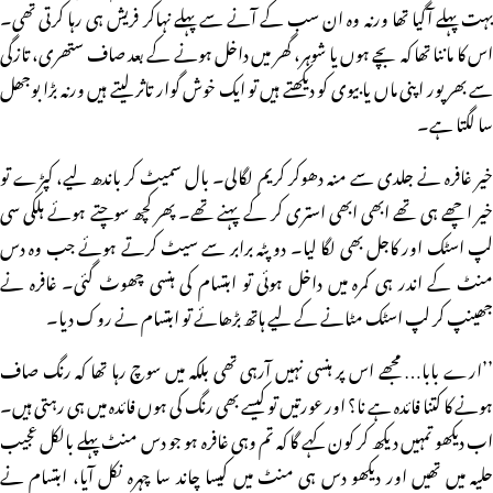
بہت پہلے آگیا تھا ورنہ وہ ان سب کے آنے سے پہلے نہاکر فریش ہی رہا کرتی تھی۔
اس کا ماننا تھا کہ بچے ہوں یا شوہر، گھر میں داخل ہونے کے بعد صاف ستھری، تازگی
سے بھرپور اپنی ماں یا بیوی کو دیکھتے ہیں تو ایک خوش گوار تاثر لیتے ہیں ورنہ بڑا بوجھل
سا لگتا ہے۔
خیر غافرہ نے جلدی سے منہ دھوکر کریم لگالی۔ بال سمیٹ کر باندھ لیے، کپڑے تو
خیر اچھے ہی تھے ابھی ابھی استری کر کے پہنے تھے۔ پھر کچھ سوچتے ہوئے ہلکی سی
لپ اسٹک اور کاجل بھی لگا لیا۔ دو پٹہ برابر سے سیٹ کرتے ہوئے جب وہ دس
منٹ کے اندر ہی کمرہ میں داخل ہوئی تو ابتسام کی ہنسی چھوٹ گئی۔ غافرہ نے
جھینپ کر لپ اسٹک مٹانے کے لیے ہاتھ بڑھائے تو ابتسام نے روک دیا۔
’’ارے بابا… مجھے اس پر ہنسی نہیں آرہی تھی بلکہ میں سوچ رہا تھا کہ رنگ صاف
ہونے کا کتنا فائدہ ہے نا؟ اور عورتیں تو کیسے بھی رنگ کی ہوں فائدہ میں ہی رہتی ہیں۔
اب دیکھو تمہیں دیکھ کر کون کہے گا کہ تم وہی غافرہ ہو جو دس منٹ پہلے بالکل عجیب
حلیہ میں تھیں اور دیکھو دس ہی منٹ میں کیسا چاند سا چہرہ نکل آیا، ابتسام نے