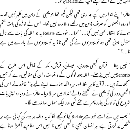
غافرہ اپنے انداز میں کہے جا رہی تھی لیکن کچھ تھا جو یحییٰ کے ذہن میں کلیر نہیں تھا۔
اوروہ الجھنوں کو صرف ذہن میں رکھنے والا بندہ نہیں تھا۔ اس نے غافرہ کی بات ختم
ہونے کا انتظار بھی نہیں کیا… ’’مما… خود سے Relate یہ جو اللہ کی بات سے ٹال
مٹول ہوئی تھی وہ تو یہودیوں نے کی تھی نا؟ یہ تو یہودیوں کے بارے میں ہے
نا…؟‘‘
’’نہیں بیٹا… قرآن کبھی یہودی، عیسائی، قریش، مکہ کے قبائل اس طرح کے
Senorioمیں نہیں پڑھتے۔ اللہ چند لوگوں کے واقعات، ان کی مثالیں دے کر ہمیں
سمجھاتے ہیں… قرآن کا ہر لفظ اور ہر واقعہ ہمارے اپنے لیے ہیـ‘‘ غافرہ نے اس کی
الجھن دور کی تو یحییٰ نے سمجھنے والے انداز میں سر ہلا دیا۔ غافرہ نے دوبارہ اپنی بات
شروع کی تو نور کی چادر پھر سے تننے لگی اور ایک سماں سا بندھنے لگا۔
’’جب میں نے اسے خود سے Relate کیا تو مجھے لگا کہ یہ واقعہ ہر دور کی کہانی ہے، ہر
شخص پر گزرتی ہے، ہر انسان کبھی نا کبھی کہیں نا کہیں اس مقام پر آکھڑا ہوتا ہے