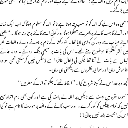
میں پڑ گئے۔
’’ممی وہ اس لیے کہ اللہ کو تو سب پتہ ہوتا ہے نا تو اللہ کو معلوم ہوگا کہ اب ایک زمانہ
اور آئے گا جب گائے پر پھر سے جھگڑا ہوگا اور کوئی اسے کاٹنے پر تیار نہ ہوگا…‘‘ یحییٰ
اپنے حساب سے دور کی کوڑی لایا تھا۔ کئو رکشا کے نام پر ہونے والے واقعات گھر
میں اکثر گفتگو کا موضوع بنتے تھے۔ اس کی بات پر سبھی دنگ رہ گئے۔ وہ نہ جانے
کہاں سے بات لے آتا تھا لیکن فی الحال غافرہ اسے ڈسکس نہیں کرسکتی تھی سو وہ
خاموش رہی اور سوالیہ نظروں سے دیکھتی ہی رہی۔
کچھ دیربعد اس نے کہنا شروع کیا۔ ’’الفاظ تھے کہ جگنو آواز کے سفر میں‘‘
’’سورہ بقرہ میں بہت سے ٹاپکس پر اللہ نے بات کی ہے اور کوئی بھی نام اتناوسیع
نہیں کہ تمام ٹاپکس کو کور کرے۔ اور جب گائے کے واقعہ پر سورت کا نام ہے تو کیا
اس کی اہمیت بڑھ نہیں جاتی؟!
جب میں نے اسے اپنے آپ سے Relateکیا تو…‘‘