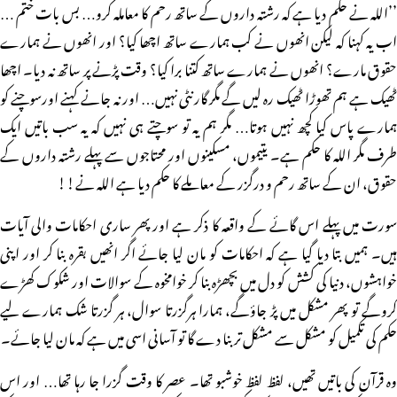
’’اللہ نے حکم دیا ہے کہ رشتہ داروں کے ساتھ رحم کا معاملہ کرو… بس بات ختم …
اب یہ کہنا کہ لیکن انھوں نے کب ہمارے ساتھ اچھا کیا؟ اور انھوں نے ہمارے
حقوق مارے؟ انھوں نے ہمارے ساتھ کتنا برا کیا؟ وقت پڑنے پر ساتھ نہ دیا۔ اچھا
ٹھیک ہے ہم تھوڑا ٹھیک رہ لیں گے مگر گارنٹی نہیں… اور نہ جانے کہنے اورسوچنے کو
ہمارے پاس کیا کچھ نہیں ہوتا… مگر ہم یہ تو سوچتے ہی نہیں کہ یہ سب باتیں ایک
طرف مگر اللہ کا حکم ہے۔ یتیموں، مسکینوں اور محتاجوں سے پہلے رشتہ داروں کے
حقوق، ان کے ساتھ رحم و درگزر کے معاملے کا حکم دیا ہے اللہ نے!!
سورت میں پہلے اس گائے کے واقعہ کا ذکر ہے اور پھر ساری احکامات والی آیات
ہیں۔ ہمیں بتا دیا گیا ہے کہ احکامات کو مان لیا جائے اگر انھیں بقرہ بنا کر اور اپنی
خواہشوں، دنیا کی کشش کو دل میں بچھڑہ بنا کر خوامخوہ کے سوالات اور شکوک کھڑے
کروگے تو پھر مشکل میں پڑ جاؤگے، ہمارا ہرگزرتا سوال، ہر گزرتا شک ہمارے لیے
حکم کی تکمیل کو مشکل سے مشکل تر بنا دے گا تو آسانی اسی میں ہے کہ مان لیا جائے۔
وہ قرآن کی باتیں تھیں، لفظ لفظ خوشبو تھا۔ عصر کا وقت گزرا جا رہا تھا… اور اس