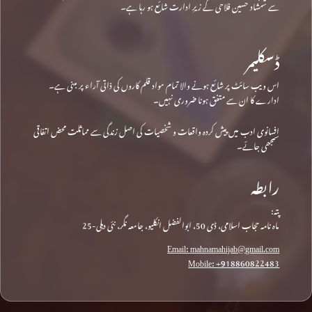
سے شمشاد حسین فلاحی کے زیرِ ادارت شائع ہو رہا ہے۔
ڈسکلیمر
اس ویب سائٹ پر شائع ہونے والا تمام مواد قلم کاروں کی ذاتی آراء پر مبنی ہے۔
ادارے کا ان سے متفق ہونا ضروری نہیں۔
افسانوی ادب میں پیش کردہ واقعات و شخصیات کی اصل زندگی سے مماثلت محض اتفاقی
سمجھی جائے۔
رابطہ
پتہ:
ماہ نامہ حجاب اسلامی، ڈی 50، ابوالفضل انکلیو، جامعہ نگر، نئی دہلی-25
Email: mahnamahijab@gmail.com
Mobile: +918860822483