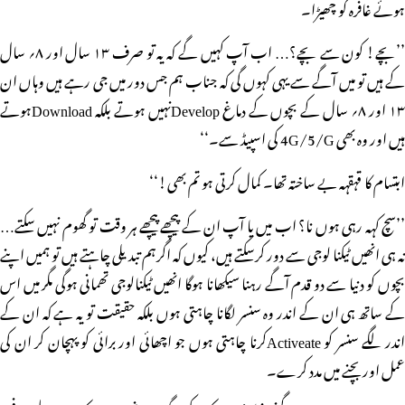
ہوئے غافرہ کو چھیڑا۔
’’بچے! کون سے بچے؟… اب آپ کہیں گے کہ یہ تو صرف ۱۳ سال اور ۸؍ سال
کے ہیں تو میں آگے سے یہی کہوں گی کہ جناب ہم جس دور میں جی رہے ہیں وہاں ان
۱۳ اور ۸؍ سال کے بچوں کے دماغ Developنہیں ہوتے بلکہ Downloadہوتے
ہیں اور وہ بھی 4G/5/G کی اسپیڈ سے۔‘‘
ابتسام کا قہقہہ بے ساختہ تھا۔ کمال کرتی ہو تم بھی!‘‘
’’سچ کہہ رہی ہوں نا؟ اب میں یا آپ ان کے پیچھے پیچھے ہر وقت تو گھوم نہیں سکتے…
نہ ہی انھیں ٹیکنا لوجی سے دور کرسکتے ہیں، کیوں کہ اگرہم تبدیلی چاہتے ہیں تو ہمیں اپنے
بچوں کو دنیا سے دو قدم آگے رہنا سیکھانا ہوگا انھیں ٹیکنالوجی تھمانی ہوگی مگر میں اس
کے ساتھ ہی ان کے اندر وہ سنسر لگانا چاہتی ہوں بلکہ حقیقت تو یہ ہے کہ ان کے
اندر لگے سنسر کو Activeateکرنا چاہتی ہوں جو اچھائی اور برائی کو پہچان کر ان کی
عمل اور بچنے میں مدد کرے۔