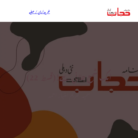
خریداری / عطیہ
ایک شمع جلانی ہے!(قسط ــ 22)
سمیہ تحریم امتیاز احمد