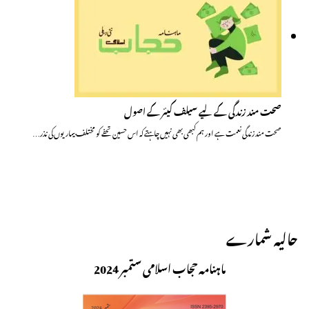
صحت مند زندگی کے لیے سیلف کیئر کے اصول
صحت مند زندگی نعمت ہے اور ہم کبھی بھی نہیں چاہتے کہ اس حسین تحفے کو مختلف بیماریوں کی نذر…
حالیہ شمارے
ماہنامہ حجاب اسلامی ستمبر 2024