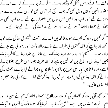
وقت کے فرشتے اس محفل کو دیکھتے ہوئے مسکراتے جا رہے تھے کہ اب اللہ کے
حضور انھیں گواہی دینی تھی کہ جب صبح فجر اتری تھی تو اس کے یہ بندے سر
جھکائے تھے اور اب وہ انھیں اس حال میں چھوڑ رہے تھے کہ وہ اب بھی سر
جھکائے سمعنا و اطعنا ’’ہم نے سنا اور ہم نے اطاعت کی ‘‘ کے لیے تیار تھے۔
’’اگر تمھیں یاد ہو کہ ہم نے سورہ فاتحہ میں اللہ سے انعمت علیہم کی دعا کی ہے، تو یہ
سمجھ لینا چاہیے کہ اللہ نعمتوں کی طرف لے جانے والا، ذلت اور رسوائی سے بچانے
والا، صراطِ مستقیم اور وہ راستہ جو ہدایت تک لے جاتا ہے ضرور بتائے گا مگر یہ بات
ہمیں اپنے دل و دماغ میں بٹھا لینی چاہیے کہ اللہ طریقہ جیسا جس طرح، جتنا بتائے
اسے ویسا، اتنا ہی اور اسی طرح پورا کا پورا بلا چوں و چرا لے لیا جائے، بحث نہ کی
جائے کہ اللہ ایسا ہی کیوں؟ ویسا ہی کیوں؟ ایسا کرسکتے کیا… بے کار کی وضاحتیں نہ
ڈھونڈی جائیں…‘‘
’’تو سمجھ آئی بات کہ ’انسان کی نجات اور فلاح‘ سمعنا و اطعنا کہ ہم نے سن لیا اور
ہم نے اطاعت کی میں ہے۔‘‘ جیسے کہ ماویہ نے بتایا کہ سورہ بقرہ کی آخری دو آیات