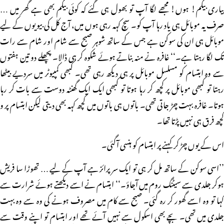
پیاری بیگم! ہوں! مجھے لگا آپ تو بھول ہی گئے کہ کوئی بیگم بھی ہے گھر میں …
صرف یہ موبائل ہی یاد رہا آپ کو۔ سچ کہہ رہی ہوں میں، آج کل کی بیویوں کے لیے
موبائل ہی ان کی سوکن ہے جس کے ساتھ شوہر صبح سے شام اور شام سے رات
تک لگا رہتا ہے۔‘‘ غافرہ نے منہ بناتے ہوئے شکوہ کر ہی ڈالا۔ پچھلے دو تین ہفتوں
سے وہ ابتسام کو مسلسل موبائل پر ہی دیکھ رہی تھی۔ کبھی کمپیوٹر میں سردیے بیٹھا
رہتا تو کبھی موبائل پر کچھ کر رہا ہوتا تو کبھی ایک ایک گھنٹہ دوست سے بات کر رہا
ہوتا۔ غافرہ بہت چڑ جاتی تھی۔ باتوں ہی باتوں میں کچھ کہہ بھی دیتی لیکن ابتسام پر و
کچھ فرق ہی نہیں پڑتا تھا۔
اس کے یوں چڑ کر کہنے پر ابتسام کو ہنسی آگئی۔
’’اسی سوکن کے ساتھ مل کر ہی تو ایک سر پرائز ہے آپ کے لیے … تھوڑا سا فریش
ہوکر جلدی سے سیٹنگ روم میں آجاؤ۔‘‘ ابتسام نے اسے دیکھتے ہوئے شرارت سے
کہا تو وہ اسے گھور کر رہ گئی۔ صبح سے کام میں مصروف ہونے کی وہ سے وہ بہت
جلدی میں تھی۔ بچے بھی اسکول سے نہیں آئے تھے اور ابتسام تو اپنے وقت سے