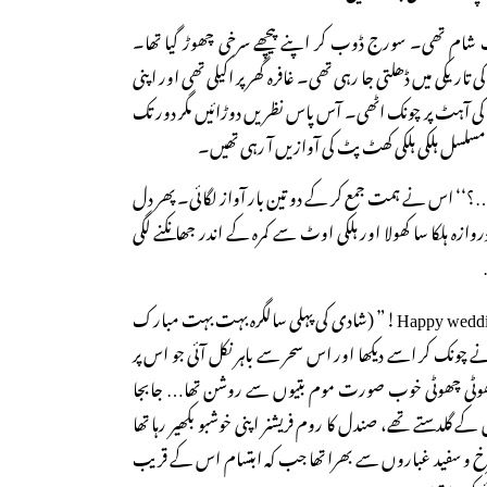
م تھی۔ سورج ڈوب کر اپنے پیچھے سرخی چھوڑ گیا تھا۔
کی میں ڈھلتی جا رہی تھی۔ غافرہ گھر پر اکیلی تھی اور اپنی
 کی آہٹ پر چونک اٹھی۔ آس پاس نظریں دوڑائیں مگر دور تک
سے مسلسل ہلکی ہلکی کھٹ پٹ کی آوازیں آ رہی تھیں۔
‘ اس نے ہمت جمع کر کے دو تین بار آواز لگائی۔ پھر دل
ازہ ہلکا سا کھولا اور ہلکی اوٹ سے کمرہ کے اندر جھانکنے لگی
“Happy wedding aniversery dear wife!” (شادی کی پہلی سالگرہ بہت بہت مبارک
ے چونک کر اسے دیکھا اور اس سحر سے باہر نکل آئی جو اس پر
ہ چھوٹی چھوٹی خوب صورت موم بتیوں سے روشن تھا… جابجا
گلدستے تھے، صندل کا روم فریشنر اپنی خوشبو بکھیر رہا تھا
رخ و سفید غباروں سے بھرا تھا جب کہ ابتسام اس کے قریب