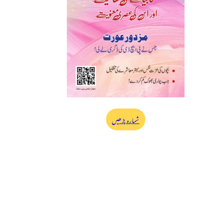
شمارہ پڑھیں