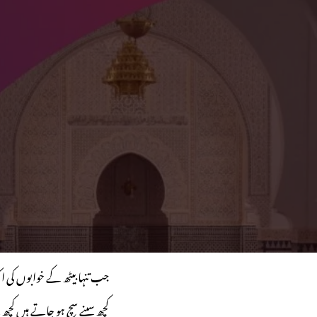
جب تنہا بیٹھ کے خوابوں کی ا
کچھ سپنے سچ ہو جاتے ہیں کچھ