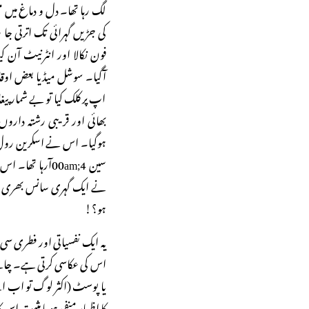
لگ رہا تھا۔ دل و دماغ میں 
کی جڑیں گہرائی تک اترتی 
آگیا۔ سوشل میڈیا بعض او
اپ پر کلک کیا تو بے شمار پ
ہوگیا۔ اس نے اسکرین رول 
ہو؟!
یہ ایک نفسیاتی اور فطری سی 
یا پوسٹ (اکثر لوگ تو اب 
کا اظہار منفی ہو یا مثبت اس 