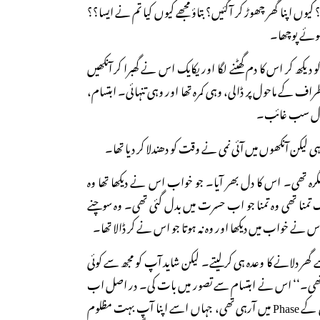
یوں اپنا گھر چھوڑ کر آگئیں؟ بتاؤ مجھے کیوں کیا تم نے ایسا؟؟
وئے پوچھا۔
 دیکھ کر اس کا دم گھٹنے لگا اور یکایک اس نے گھبرا کر آنکھیں
ف کے ماحول پر ڈالی، وہی کمرہ تھا اور وہی تنہائی۔ ابتسام،
کینڈل سب غائب۔
 لیکن آنکھوں میں آئی نمی نے وقت کو دھندلا کر دیا تھا۔
گرہ تھی۔ اس کا دل بھر آیا۔ جو خواب اس نے دیکھا تھا وہ
تمنا تھی وہ تمنا جو اب حسرت میں بدل گئی تھی۔ وہ سوچنے
 اس نے خواب میں دیکھا اور وہ نہ ہوتا جو اس نے کر ڈالا تھا۔
ے گھر دلانے کا وعدہ ہی کرلیتے۔ لیکن شاید آپ کو مجھ سے کوئی
ں تھی۔‘‘ اس نے ابتسام سے تصور میں بات کی۔ در اصل اب
وہ دھیرے دھیرے خود ترسی کے Phase میں آرہی تھی، جہاں اسے اپنا آپ بہت مظلوم