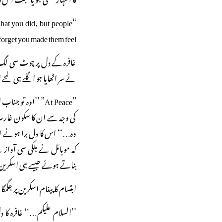
what you did, but people
forget you made them feel.”
غافرہ کے دل پر چوٹ سی لگ گ
نے سر اٹھایا جو اگلے ہی لمحے
”At Peace” ’’اوہ 
کی وجہ سے ان کا سکون غارت 
وہ…‘‘ اس کا دل برا ہونے لگا
کہ موبائل نے ہلکی سی آواز 
بناتے ہوئے جیسے ہی اسکرین پ
ابتسام کا پیغام اسکرین پر جگمگا 
’’السلام علیکم…‘‘ غافرہ کا 