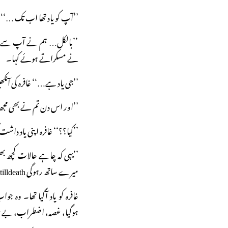
’’آپ کو یاد تھا اب تک …‘‘
’’بالکل… ہم نے آپ سے وعدہ 
نے مسکراتے ہوئے کہا۔
’’جی یاد ہے…‘‘ غافرہ کی آنک
’’اور اس دن تم نے بھی مجھ 
’’کیا؟؟‘‘ غافرہ اپنی یاد داشت
’’یہی کہ چاہے حالات کچھ بھ
میرے ساتھ رہوگی Always on my side, tilldeath”۔
غافرہ کو یاد آگیا تھا۔ وہ جو
ہوگیا، غصہ، اضطراب، بے 