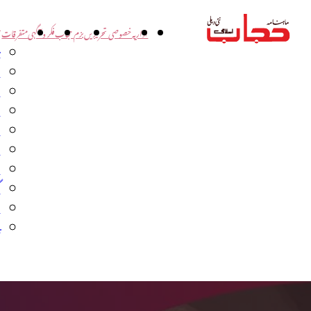
اداریہ
خصوصی تحریریں
بزم حجاب
فکر و آگہی
متفرقات
ت
د
و
س
ش
ا
ا
گ
م
ب