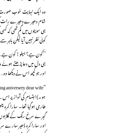
وہ ایک نہایت خوب صورت شا
شام دھیرے دھیرے رات کی تاری
ہی سوچوں میں گم تھی کہ کسی
کوئی نظر نہیں آیا لیکن باہر 
’’کون ہے؟ ہیلو! کون ہے…؟‘
ہی دل میں دعا پڑھتے ہوئے درو
اور جو کچھ اس نے دیکھا وہ…
ہو۔) ابتسام کی آواز پر اس ن
طاری ہوگیا تھا۔ سارا کمر
گہرے سرخ رنگ کے گلابوں کے 
اور سارا کمرہ ڈھیر سارے س