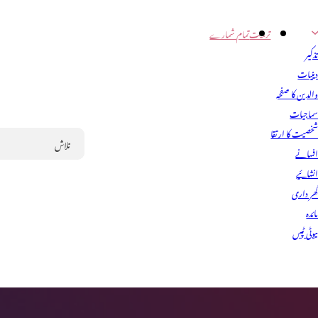
تربیت
تمام شمارے
ذکیر
ینیات
الدین کا صفحہ
ماجیات
خصیت کا ارتقا
فسانے
Search
نشائیے
ھر داری
ائدہ
یوٹی ٹپس