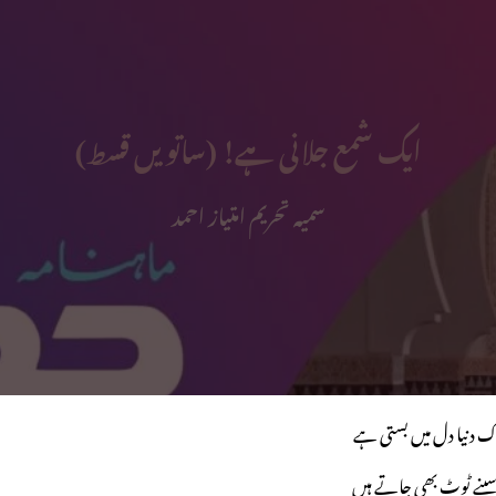
ایک شمع جلانی ہے! (ساتویں قسط)
سمیہ تحریم امتیاز احمد
ک دنیا دل میں بستی ہے
 سپنے ٹوٹ بھی جاتے ہیں