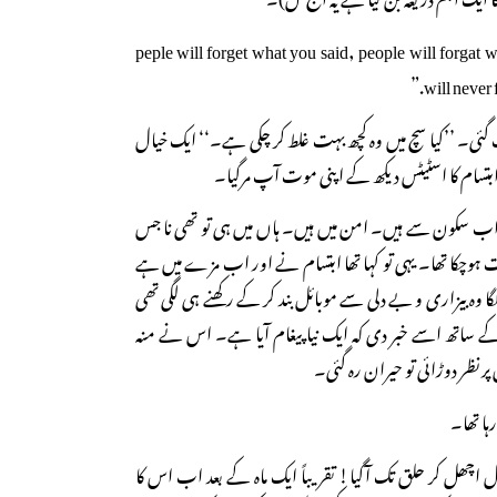
“peple will forget what you said, people will forgat 
will never 
ئی۔ ’’کیا سچ میں وہ کچھ بہت غلط کر چکی ہے۔‘‘ ایک خیال
 ابتسام کا اسٹیٹس دیکھ کے اپنی موت آپ مرگیا۔
تو جناب اب سکون سے ہیں۔ امن میں ہیں۔ ہاں میں ہی تو تھی نا جس
ہوچکا تھا۔ یہی تو کہا تھا ابتسام نے اور اب مزے میں ہے
 وہ بیزاری و بے دلی سے موبائل بند کر کے رکھنے ہی لگی تھی
کے ساتھ اسے خبر دی کہ ایک نیا پیغام آیا ہے۔ اس نے منہ
ر نظر دوڑائی تو حیران رہ گئی۔
رہا تھا۔
دل اچھل کر حلق تک آگیا! تقریباً ایک ماہ کے بعد اب اس کا