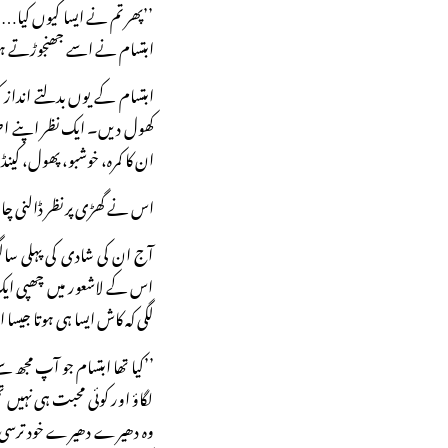
’’پھر تم نے ایسا کیوں کیا…؟ ک
ابتسام نے اسے جھنجوڑتے ہ
ابتسام کے یوں بدلتے انداز کو
کھول دیں۔ ایک نظر اپنے اطرا
ان کا کمرہ، خوشبو، پھول، 
اس نے گھڑی پر نظر ڈالنی چاہی
آج ان کی شادی کی پہلی سال
اس کے لاشعور میں چھپی ایک 
لگی کہ کاش ایسا ہی ہوتا جیسا
’’کیا تھا ابتسام جو آپ مجھ س
لگاؤ اور کوئی محبت ہی نہی