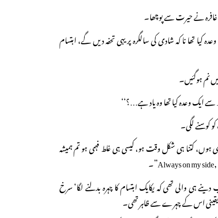
 غافرہ نے حیرت سے پوچھا۔
کیا تھا نا کہ شادی کی سالگرہ پر یہی تحفہ دیں گے، ابتسام
ھیں نم ہوگئیں۔
سے ایک وعدہ کیا تھا وہ یاد ہے…؟‘‘
 کو کوسنے لگی۔
ی ہوں، کتنا ہی شکل وقت ہو، کیسی ہی غلط فہمی ہو تم ہمیشہ
اب دینے ہی والی تھی کہ یکایک ابتسام کا چہرہ بدلنے لگا‘ سرخ
یقینی اس کے چہرے سے ظاہر تھی۔