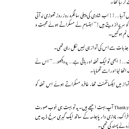
کر رہا تھا۔
نہیں آرہا…!! اب شادی کی پہلی سالگرہ روز روز تھوڑی نہ آتی
کو سر پرائز دیتے ہیں!’’ ابتسام نے مسکراتے ہوئے محبت و
یں نم ہوگئیں۔
بات سے اس کی آواز ہی نہیں نکل رہی تھی۔
 ابھی تو ایک تحفہ اور باقی ہے… یہ دیکھو…‘‘ اس نے
ٹھا لیا اور اسے تھمایا۔
واز میں ایکسائٹمنٹ تھا، غافرہ مسکراتے ہوئے اس تحفہ کو
’’اوہ… ابتسام Thank you so much آپ بہت اچھے ہیں۔ یہ تو بہت ہی خوب صورت
، چوڑی دار پاجامہ کے ساتھ ایک گہری سرخ ڈبیہ میں