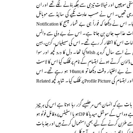
منفی سوچیں اور خیالات تیزی سے جگہ بنانے لگے تھے اور ان
جا رہی تھیں۔ اس نے حسب عادت تکیے کی سائیڈ سے موبائل
فون نکالا اور انٹرنیٹ آن کیا۔ اس نے دیکھا کہ فوراً ہی بے شمار میسج کا Notification
قات عذابِ جان بن جاتا ہے۔ اس نے بے دلی سے واٹس
یغامات اس کا انتظار کر رہے تھے۔ اس کی سہیلیاں، کزن، بہن
بھائی اور قریبی رشتہ داروں نے اسے سال گرہ پر Wishکیا تھا۔ دل کا درد کچھ اور سوا
ڈاؤن کرتے ہوئے ابتسام کے نام پر کلک کیا اس کا لاسٹ
سین 4;00amآرہا تھا۔ اس نے بے اختیار وقت دیکھا تو 4;10am ہو رہے تھے۔ اس
نے ایک گہری سانس بھری اور ابتسام کی Profile Picture پر کلک کیا۔ شاید کچھ Related
بات ہے کہ انسان جس مرحلیسے گزر رہا ہوتا ہے اس کی ہر چیز
اس کی عکاسی کرتی ہے۔ چاہے وہ اس کے سوشل میدیا کا DPہو یا اسٹیٹس پروفائل فوٹو ہو
اسے طزن کرنے کے لیے بھی استعمال کرتے ہیں اور جذبات
کا ایک اہم ذریعہ بن گیا ہے یہ آج کل)۔