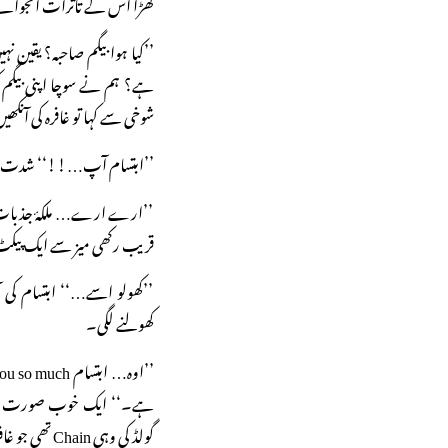
کھڑا اس کے تاثرات انجوائے 
’’کیا ہوا بیگم صاحبہ؟ یقین 
ہے؟ ہم نے سوچا اپنی بیگم 
شوخی سے کہا تو غافرہ کی آنکھ
’’ابتسام آپ…!!‘‘ شدت جذ
’’ارے ارے… ملکۂ جذبات…!
قریب رکھی میز سے ایک پیکٹ ا
’’کھولو اسے…‘‘ ابتسام کی آ
کھولنے لگی۔
ہے۔‘‘ ایک خوب صورت فراک
گولڈ کی وہی Chain تھی جو غافرہ نے پسند کی تھی۔