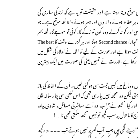
ی موقع دیتا رہتا ہے اور حقیقت تو یہ ہے کہ زندگی ساری کی
ر عطاء ہونے والا دن اور میسر ہونے والا لمحہ موقع ہے۔ جو
ور کو نہ کرنے دو، کوئی تو رُکے گا، کوئی تو سوچے گا، لمحہ بھر
کے لیے تو سوچے گا اور وہی تمہارا Second chance ہوگا اور ہر گزرے وقت کا The best
 آنے والا وقت ہوتا ہے اور عورت کے لیے تو اللہ نے اولاد کی شکل میں
کھا ہے، قدرت نے تمہیں بیٹی کی صورت میں ایک بہترین
ل و دماغ میں کہیں ثبت سی ہوگئی تھیں۔ اُن کے الفاظ کی باز
ہتی لیکن وہ سمجھ نہیں پار ہی تھی کہ اس ننھی سی چار سالہ بچی
ے اور کیا سمجھائے؟ اب وہ اُسے معاشرتی مسائل، شادی بیاہ،
ج کا ماحول یہ سب کچھ تو نہیں سمجھا سکتی تھی نا…!
ٹی‘‘ دینے لگی ہیں جب آپ گھر پر نہیں ہوتے تب ۔۔۔ او رکچھ