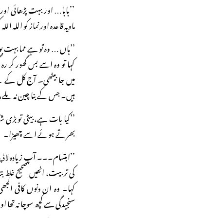
’’بابا… اور بہت پڑھائی اور
ماویہ قاعدہ اور نماز کو اللہ الل
’’ہاں … وہ تو ہے مما بہت بور
کہا تو وہ اسے بس گھور کر ر
ہیں۔ جس کے بنا چین نہ ملے، 
’’کیا بات ہے، بیٹی تو بڑی ش
بھرتے ہوئے اسے چھیڑا۔
’’ابتسام۔۔۔ آپ زیادہ لاڈ 
کی تربیت، انھیں صحیح غلط بت
کہا۔ وہ ان دنوں کافی الجھی
سنجیدگی سے کچھ سوچا نہ تھا 