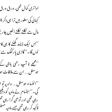
ادا تری کمال تھی، ورق ورق ب
کہانی کی سطور میں ترا ہی ذکر چھ
مال سے نکلتے نکلتے انھیں چار
’’بس ایک ڈیڑھ گھنٹے کا ہی ک
لوں گا۔‘‘ گاڑی پارکنگ سے 
’’مجھے نا آپ رحمیٰ باجی ک
ہوسٹل… ان سے ملاقات ہوجائ
’’النساء ہوسٹل… واہ یہ تو ا
گی۔‘‘ ابتسام نے ماویہ کو دیک
رہی تھی اور آدھی گرا رہی تھ
تاکید کر رہی تھی جسے ماویہ مس