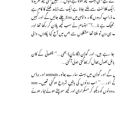
ے ایک کلائنٹ سے ملنے جانا ہے ایک سے ڈیڑھ گھنٹے کا کام ہے
میں تمہیں تمہاری امی کی طرف ڈراپ کردوں گا۔ واپسی میں Zoo چلے جائیں گے اور کہیں
 ٹھیک ہے نا…؟‘‘ ابتسام نے سب کچھ پلان کر رکھا تھا اور
ک ہی دن تو ملتا تھا مشکلوں سے جس میں آج کیا پکاؤں، والی
) جا رہے ہیں، اور گوڈن (گارڈن) بھی…‘‘ چھوٹی کے کان
ل بھول بھال کر بھاگتی ہوئی آگئی…
’’بالکل … وہاں خوب کھیلیں گے اور گوڈن میں بہت سارے جانور animals اور برڈس
ہوتے ہیں وہ بھی دیکھیں گے اور …‘‘ اب دونوں کی باتیں شروع ہوگئی تھیں۔ non
ہ غافرہ دونوں کو دیکھ کر مسکرا دی اور کچھ سوچتے ہوئے تیار ہونے