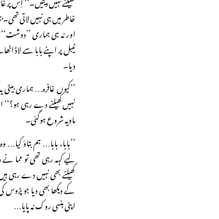
کھیلنے نہیں دیتیں۔‘‘ اِس پر غا
خاطر میں ہی نہیں لاتی تھی۔ 
اور نہ ہی ہماری ’’دوشت‘‘ ا
ٹیبل پر اپنے بابا سے لاڈ اٹ
دیا۔
’’کیوں غافرہ… ہماری بیٹی 
نہیں کھیلنے دے رہی ہو؟‘‘ اب
ماویہ شروع ہوگئی۔
’’بابا، بابا… ہم بتاؤ کیا… 
لیے کہہ رہی تھی تو مما نے 
کھیلنے بھی نہیں دے رہی ہیں
کے دیکھا بھی دیا جو پڑوس ک
اپنی ہنسی روک نہ پایا…