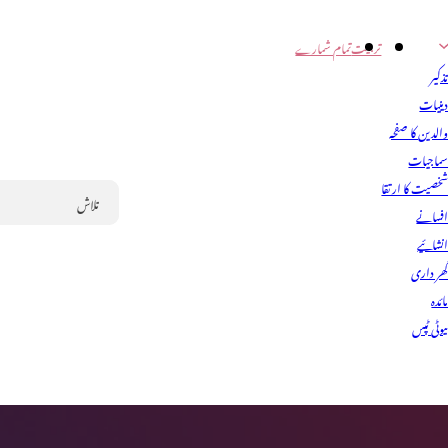
تربیت
تمام شمارے
ذکیر
ینیات
الدین کا صفحہ
ماجیات
خصیت کا ارتقا
فسانے
Search
نشائیے
ھر داری
ائدہ
یوٹی ٹپس