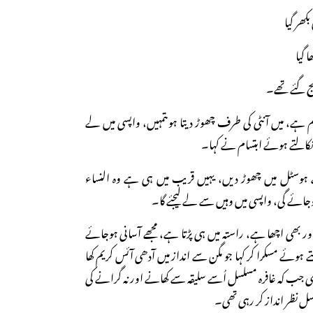
کھر گیا
ا گیا
 بج گئے تھے۔
ام ہے، میں آنٹی کی طرف چھوڑ دیتا ہوںتمہیں، واپسی میں لے
نکالتے ہوئے ابتسام نے کہا۔
ے ہوسٹل میں چھوڑ دیں، یہیں قریب میں ہی ہے وہ النساء
ے گی، واپسی میں وہیں سے لے لیجئے گا۔
ور بھی اچھا ہے، راستہ میں ہی پڑتا ہے، مجھے آسانی ہوجائے
ھتے ہوئے مسکرا کر کہا جو مگن سے انداز میں آدھی آئس کریم کھا
ی جب کہ غافرہ مسلسل اُسے سلیقہ سے کھانے اور نہ گرانے کی
لسل نظر انداز کر رہی تھی۔