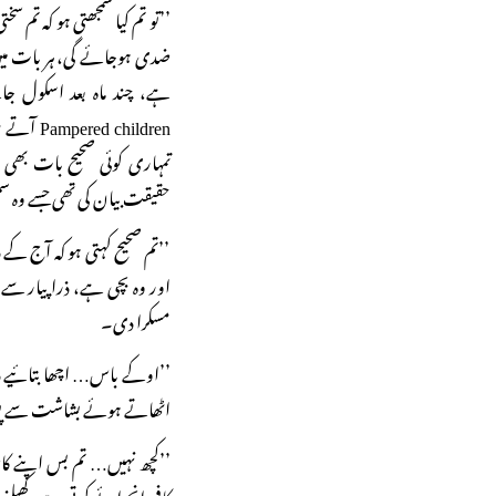
’’تو تم کیا سمجھتی ہو کہ تم
ہے، چند ماہ بعد اسکول ج
children
تمہاری کوئی صحیح بات بھی و
حقیقت بیان کی تھی جسے وہ س
’’تم صحیح کہتی ہو کہ آج کے د
اور وہ بچی ہے، ذرا پیار سے،
مسکرا دی۔
’’اوکے باس… اچھا بتائیے 
اٹھاتے ہوئے بشاشت سے پوچھا
’’کچھ نہیں… تم بس اپنے کام
کافی انجوائے کرتی ہے، کھیلن