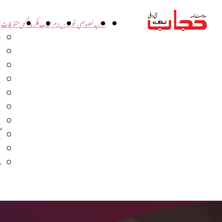
اداریہ
خصوصی تحریریں
بزم حجاب
فکر و آگہی
متفرقات
ت
د
و
س
ش
ا
ا
گ
م
ب