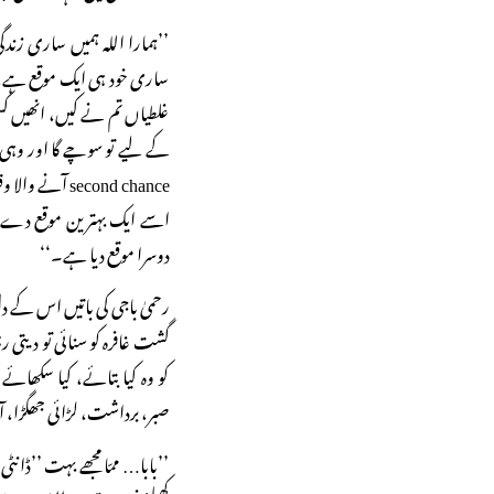
’’ہمارا اللہ ہمیں ساری زندگ
ساری خود ہی ایک موقع ہے، ہ
غلطیاں تم نے کیں، انھیں کسی ا
second chance
اسے ایک بہترین موقع دے ر
دوسرا موقع دیا ہے۔‘‘
رحمیٰ باجی کی باتیں اس کے د
گشت غافرہ کو سنائی تو دیتی ر
کو وہ کیا بتائے، کیا سکھائ
صبر، برداشت، لڑائی جھگڑا، آ
’’بابا… ممّا مجھے بہت ’’ڈان