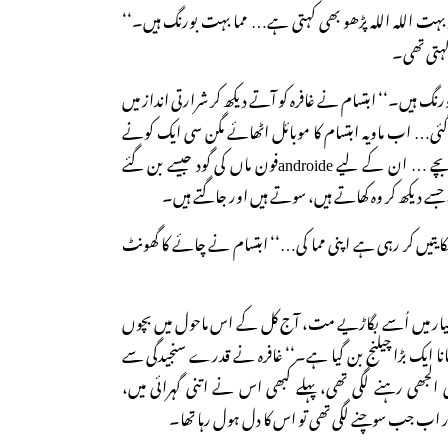
 بہت اللہ اللہ پڑھو بھی کہتی ہے… مما بہت بورنگ ہیں۔‘‘
ہ کہتی تھی۔
نگ ہیں۔‘‘ ابتسام نے غافرہ کو آتے دیکھ کر شرارتی انداز میں
ہ گئی… اب ماویہ ابتسام کا موبائل اٹھائے مگن سی ایک کونے
میں جا بیٹھی۔ آج کل کے بچے … ان کے لیے androideفون ماں کی گود جیسے بن گئے
جسے دیکھ کر وہ کھاتے ہیں، سوتے ہیں اور جاگتے ہیں۔
کایتیں کر رہی ہے اپنی مما کی…‘‘ ابتسام نے چائے کا گھونٹ
پیار میں اُسے بگاڑیے مت، آج کل کے اس ماحول میں بچوں
انا ایک بڑا چیلنج بن گیا ہے۔‘‘ غافرہ نے قدرے سنجیدگی سے
 الجھی رہنے لگی تھی، پہلے کبھی اس نے اتنی گہرائی میں،
اور اب جب سوچنے لگی تھی تو اس کا دل ہول رہا تھا۔