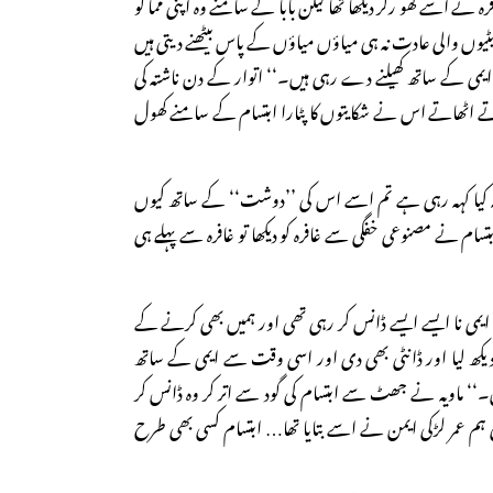
فرہ نے اسے گھو رکر دیکھا تھا لیکن بابا کے سامنے وہ اپنی مما کو
بیٹیوں والی عادت نہ ہی میاؤں میاؤں کے پاس بیٹھنے دیتی ہیں
یمی کے ساتھ کھیلنے دے رہی ہیں۔‘‘ اتوار کے دن ناشتہ کی
ھاتے اٹھاتے اس نے شکایتوں کا پٹارا ابتسام کے سامنے کھول
یہ کیا کہہ رہی ہے تم اسے اس کی ’’دوشت‘‘ کے ساتھ کیوں
تسام نے مصنوعی خفگی سے غافرہ کو دیکھا تو غافرہ سے پہلے ہی
وہ ایمی نا ایسے ایسے ڈانس کر رہی تھی اور ہمیں بھی کرنے کے
دیکھ لیا اور ڈانٹی بھی دی اور اسی وقت سے ایمی کے ساتھ
۔‘‘ ماویہ نے جھٹ سے ابتسام کی گود سے اتر کر وہ ڈانس کر
ی ہم عمر لڑکی ایمن نے اسے بتایا تھا… ابتسام کسی بھی طرح