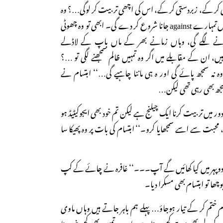
 سختی کر کے، زبردستی کر کے، اس کی اچھی تربیت کر لوگی…؟ وہ
ضدی ہوجائے گی، ہر بات میں تمہارے against جانا شروع کر دے گی۔ ابھی تو وہ چھوٹی
انے لگے گی، وہاں زمانے بھر کے ماں باپ کے لاڈلے
Pampered  آتے ہیں، ان کے مقابلے میں اگر وہ تمہیں ظالم سمجھنے لگی تو …؟
ہ نہ سمجھ پائے گی اور ہ ہی ماننا چاہیے گی…‘‘ ابتسام نے
مجھ بھی رہی تھی لیکن…
ور میں تربیت کرنا ایک چیلنج ہے لیکن تم خود بھی ایجوکیٹیڈ ہو
 محبت سے اسے سمجھایا کرو۔‘‘ ابتسام کی بات پر وہ پھیکا سا
دوپہر میں کیا کھائیں گے آپ۔۔۔‘‘ غافرہ نے چائے کے کپ
 تو ابتسام بھی مسکرا دیا۔
 ختم کر کے تیار ہوجاؤ… پہلے ہم باہر جاتے ہیں وہاں ماوی
ے کے لیے بھی بہت کچھ ہوتا ہے وہاں… تمہیں بھی کچھ خریدنا