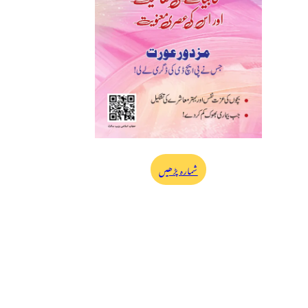
شمارہ پڑھیں