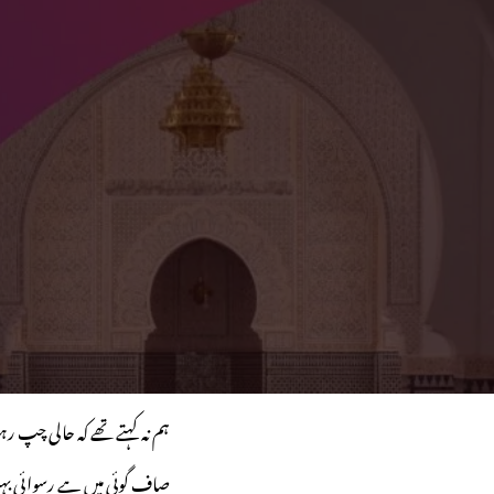
ہم نہ کہتے تھے کہ حالی چپ رہ
صاف گوئی میں ہے رسوائی ب