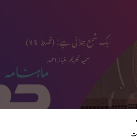
ایک شمع جلانی ہے! (قسط ــ 13)
سمیہ تحریم امتیاز احمد
و
ہت