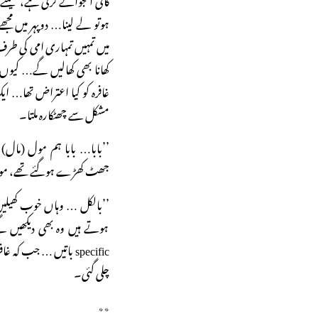
ہوتو لے لینا… دوپہر میں مجھ
کھانا بھی کھالیں گے… کیوں
غافرہ کو کیا اعتراض تھا… ای
مشکل سے چھٹکارہ ملتا۔
’’بابا… بابا ہم مول (مال
جھٹ کھڑے ہوگئے تھے، موبائ
specific باتیں … جب ک
چلی گئی۔
٭٭