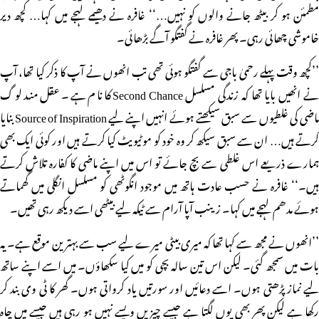
مطمئن ہو کر بیٹھ جانے والوں کو نہیں…‘‘ غافرہ نے دھیمے لہجے میں کہا… کچھ دیر
خاموشی چھائی رہی۔ پھر غافرہ نے گفتگو آگے بڑھائی۔
’’کچھ وقت پہلے رحمیٰ باجی سے گفتگو ہوئی تھی تب انھوں نے آپ کا ذکر کیا تھا، آپ
نے انھیں بایا تھا کہ زندگی مسلسل Second Chance کا نام ہے۔ عقل مند لوگ
ماضی کی غلطیوں سے سبق سیکھتے ہوئے انہیں اپنے لیے Source of Inspiration بنایا
کرتے ہیں… ان سے سبق سیکھ کر وہ خود کو موٹیویٹ کیا کرتے ہیں اور کوئی ایک بھی
ہمارے ذریعے اس غلطی سے بچ جائے تو اس میں اپنے ماضی کا کفارہ تلاش کرتے
ہیں۔‘‘ غافرہ نے حسب عادت ہاتھ میں موجود انگوٹھی کو مسلسل انگلی میں گھماتے
ہوئے مدھم لہجے میں کہا۔ زینب آپا آرام سے ٹیکہ لیے بیٹھی اسے دیکھ رہی تھیں۔
’’انھوں نے مجھ سے کہا تھا کہ میری بیٹی میرے لیے سب سے بہترین موقع ہے۔ یہ
بات میں سمجھ گئی۔ لیکن اس تین سالہ بچی کو میں کیا سکھاؤں۔ میں اسے اپنے ساتھ
لیے نماز پڑھتی ہوں۔ اسے دعائیں اور سورتیں یاد کرواتی ہوں۔ گھر کا ٹی وی بند کر
رکھا ہے لیکن پھر بھی یوں لگتا ہے جیسے چیزیں ویسے نہیں ہو رہی ہیں جیسے میں چاہ