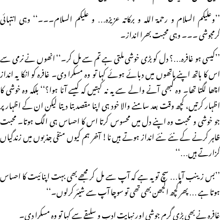
’’وعلیکم السلام و رحمۃ اللہ و برکاتہ عزیزہ… و علیکم السلام۔۔۔‘‘ وہی انتہائی
گرمجوشی ۔۔۔ وہی محبت بھرا انداز۔
’’کیسی ہو غافرہ…؟ دل کو بڑی خوشی ملتی ہے تم سے مل کر۔‘‘ انھوں نے نرمی سے
اس کا ہاتھ اپنے ہاتھوں میں دبائے ہوئے کہا تو وہ مسکرا دی۔ غافرہ کو انکا یہ انداز
اچھا لگتا تھا۔ وہ کبھی آنے والے سے یہ نہ کہتیں کہ کیسے آنا ہوا؟‘‘ بلکہ وہ خوشی کا
اظہار کرتیں، کچھ وقت بعد سامنے والا خود ہی اپنا مقصد بتا دیتا لیکن ان کے اظہار پر
جو خوشی و محبت وہ اپنے دل میں محسوس کرتا اس کا احساس ہی الگ ہوتا۔ محبت
ظاہر کرنے کے نئے نئے انداز ہوتے ہیں نا! آخر ہم کیوں منفی جذبوں میں زندگیاں
گزارتے ہیں…‘‘
’’بس زینب آپا… سچ تو یہ ہے کہ آپ سے مل کر مجھے بھی بہت اپنائیت کا احساس
ہوتا ہے … پھر کچھ الجھن بھی تھی تو سوچا آپ سے شیئر کرلوں۔‘‘
غافرہ نے بھی بڑی گرم جوشی اور نہایت ادب و سلیقے سے کہا تو وہ مسکرا دی۔