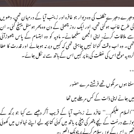
دھیرے دھیرے تکلف کی وہ دیوار جو غافرہ اور زینب آپا کے درمیان تھی، دھویں
کی طرح غائب ہوگئی تھی، اور ایک روز چھٹی کے دن وہ پھر ہوسٹل پہنچ گئی۔ ان
سے ملاقات کرنے، اپنی الجھن سلجھانے۔ ماویہ کو وہ ابتسام کے پاس چھوڑآئی
تھی۔ وہ اب وقت گنوانا نہیں چاہتی تھی کہ کہیں دیر نہ ہوجائے اور قدرت کا عطا
کردہ یہ موقع اس کی غفلت کی بنا پر کہیں اس کے ہاتھ سے نہ نکل جائے۔
٭٭
سنتا ہوں سرنگوں تھے فرشتے مرے حضور
میں جانے اپنی ذات کے کس مرحلے میں تھا
’’السلام علیکم…‘‘ غافرہ نے زینب آپا کے قریب آکر دھیمے سے کہا جو برگد کے
بوڑھے درخت کے نیچے پتھر کی بینچ پر ہاتھ میں کوئی کتابچہ لیے اپنے خیالوں میں کھوئی
تھیں، اس کے یوں سلام کرنے پر چونک اٹھیں۔