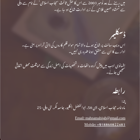
میں رہنے کے بعد نومبر 2003 سے اس کا نقشِ ثالث ‘حجاب اسلامی’ کے نام سے دہلی
سے شمشاد حسین فلاحی کے زیرِ ادارت شائع ہو رہا ہے۔
ڈسکلیمر
اس ویب سائٹ پر شائع ہونے والا تمام مواد قلم کاروں کی ذاتی آراء پر مبنی ہے۔
ادارے کا ان سے متفق ہونا ضروری نہیں۔
افسانوی ادب میں پیش کردہ واقعات و شخصیات کی اصل زندگی سے مماثلت محض اتفاقی
سمجھی جائے۔
رابطہ
پتہ:
ماہ نامہ حجاب اسلامی، ڈی 50، ابوالفضل انکلیو، جامعہ نگر، نئی دہلی-25
Email: mahnamahijab@gmail.com
Mobile: +918860822483