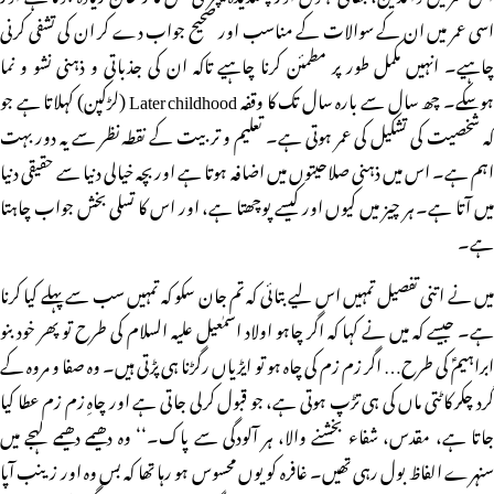
اسی عمر میں ان کے سوالات کے مناسب اور صحیح جواب دے کر ان کی تشفی کرنی
چاہیے۔ انہیں مکمل طور پر مطمئن کرنا چاہیے تاکہ ان کی جذباتی و ذہنی نشو و نما
ہوسکے۔ چھ سال سے بارہ سال تک کا وقفہ Later childhood (لڑکپن) کہلاتا ہے جو
کہ شخصیت کی تشکیل کی عمر ہوتی ہے۔ تعلیم و تربیت کے نقطہ نظر سے یہ دور بہت
اہم ہے۔ اس میں ذہنی صلاحیتوں میں اضافہ ہوتا ہے اوربچہ خیالی دنیا سے حقیقی دنیا
میں آتا ہے۔ ہر چیز میں کیوں اور کیسے پوچھتا ہے، اور اس کا تسلی بخش جواب چاہتا
ہے۔
میں نے اتنی تفصیل تمہیں اس لیے بتائی کہ تم جان سکو کہ تمہیں سب سے پہلے کیا کرنا
ہے۔ جیسے کہ میں نے کہا کہ اگر چاہو اولاد اسمٰعیل علیہ السلام کی طرح تو پھر خود بنو
ابراہیمؑ کی طرح… اگر زم زم کی چاہ ہو تو ایڑیاں رگڑنا ہی پڑتی ہیں۔ وہ صفا و مروہ کے
گرد چکر کاٹتی ماں کی ہی تڑپ ہوتی ہے، جو قبول کرلی جاتی ہے اور چاہِ زم زم عطا کیا
جاتا ہے، مقدس، شفاء بخشنے والا، ہر آلودگی سے پاک۔‘‘ وہ دھیمے دھیمے لہجے میں
سنہرے الفاظ بول رہی تھیں۔ غافرہ کو یوں محسوس ہو رہا تھا کہ بس وہ اور زینب آپا