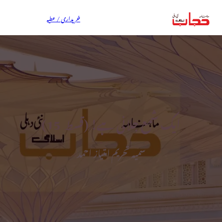
خریداری / عطیہ
ایک شمع جلانی ہے! (قسط ــ 15)
سمیہ تحریم امتیاز احمد