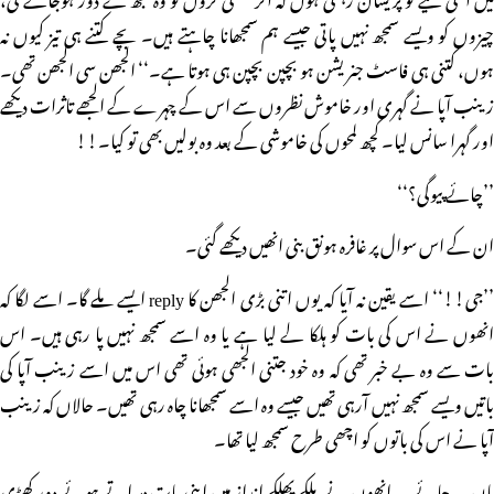
چیزوں کو ویسے سمجھ نہیں پاتی جیسے ہم سمجھانا چاہتے ہیں۔ بچے کتنے ہی تیز کیوں نہ
ہوں، کتنی ہی فاسٹ جنریشن ہو بچپن بچپن ہی ہوتا ہے۔‘‘ الجھن سی الجھن تھی۔
زینب آپا نے گہری اور خاموش نظروں سے اس کے چہرے کے الجھے تاثرات دیکھے
اور گہرا سانس لیا۔ کچھ لمحوں کی خاموشی کے بعد وہ بولیں بھی تو کیا۔!!
’’چائے پیوگی؟‘‘
ان کے اس سوال پر غافرہ ہونق بنی انھیں دیکھے گئی۔
’’جی!!‘‘ اسے یقین نہ آیا کہ یوں اتنی بڑی الجھن کا reply ایسے ملے گا۔ اسے لگا کہ
انھوں نے اس کی بات کو ہلکا لے لیا ہے یا وہ اسے سمجھ نہیں پا رہی ہیں۔ اس
بات سے وہ بے خبر تھی کہ وہ خود جتنی الجھی ہوئی تھی اس میں اسے زینب آپا کی
باتیں ویسے سمجھ نہیں آرہی تھیں جیسے وہ اسے سمجھانا چاہ رہی تھیں۔ حالاں کہ زینب
آپا نے اس کی باتوں کو اچھی طرح سمجھ لیا تھا۔
ہاں… چائے… انھوں نے ہلکے پھلکے انداز میں اپنی بات دہراتے ہوئے دور کھڑی