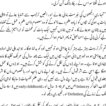
ہونے لگتا سو اس نے ریکارڈنگ آن کرلی۔
’’تمہاری الجھنوں کی فہرست بنائی جائے اور انھیں ترتیب سے جمایا جائے تو پہلی
بات یہ ہوگی کہ بچوں کو زیادہ علم دے ڈالوگے تو وہ معصوم ذہن علم و عمل کے تضاد
میں پریشان ہوجائے گا۔ تو میں بتاؤں تمہیں ایک بات کہ محنت تو ابراہیمؑ بننے کے
لیے کرنی پڑتی ہے اسماعیلؑ تو پھر انعام ہوا کرتے ہیں۔
تم اگر تربیت بہتر سے بہتر کرنا چاہتی ہو تو تمہیں خود کو بدلنا ہوگا۔ جو تبدیلی اپنی اولاد
میں چاہتی ہو وہ خود میں لانی ہوگی۔ بچوں میں ایک سے چھ سال کی عمر تک تقلید کا مادہ
بنیادی ہوتا ہے۔ وہ اپنے بڑوں کی نقل کرنے کی کوشش کرتے ہیں۔ جو بڑوں کا عمل
ہوگا بچے اسی سے اثر قبول کرتے ہیں۔ بچہ اپنے ماں باپ اور بالخصوص ماں کا اثر
جلدی قبول کرتا ہے یہ میں اپنے دل سے نہیں کہہ رہی علم نفسیات (سائیکا لوجی) کی
کتاب اٹھا کر Infancey جس میں عمر 0-3 سال اور early childhoold میں 3-6 سال
تک کے زمانے کی Definition اور تھیوری دیکھ لو۔
اس عمر میں والدین، بھائی بہنوں اور پسندیدہ ٹیچر کی نقل کا رجحان زیادہ ہوتا ہے اور