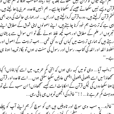
قرآن ویسے نہیں سکھاتے جیسے کہ سکھانا چاہیے۔ ہم انہیں قاعدہ، عربی پڑھا لیتے ہیں،
ختم قرآن کرلیتے ہیں، دورہ قرآن کروالیتے ہیں اور بس… اور ہماری حالت کی وجہ بھی
یہی ہے کہ تربیت ہم خود کرنا چاہتے ہیں، اپنے اصولوں اپنی شوق کے مطابق اپنے
تجربوں ار علم کے مطابق اور جب کچھ غلط ہونے لگے تو اس سوال سے پریشان
رہتے ہیں کہ ہماری تربیت میں کہاں کمی رہ گئی تھی… جب تربیت کے اصول اور
خطوط اللہ اور اللہ کی کتاب، رسول اور رسول کی سنت نہ ہوں تو بگاڑ تو پیدا ہونا ہی
ہے۔‘‘
’’زینب آپا… وہی تو میں کہہ رہی ہوں کہ اتنی کم عمر میں، میں اسے کیا بتاؤں؟ کیا
سمجھاؤ؟ میں اسے چھوٹی چھوٹی اچھی عادتیں سکھا سکتی ہوں… اسے قاعدہ اور قرآن
پڑھنا سکھا دوں گی لیکن قرآن کے احکامات اسے کیسے سمجھاؤں؟ ان سب کے لیے تو
وہ بہت کم عمر ہے نا…!!‘‘ غافرہ کی الجھن تو یوں ہی باقی رہی…
’’غافرہ… یہ سب وہی سوچ اور تاویلیں ہیں جن کو سوچ کر ہم اپنے آپ کو پہلے
پریشان و فکر مند اور بعد میں مطمئن کرلیتے ہیں کہ ابھی بچے کی عمر ہی کتنی ہے اور ابھی