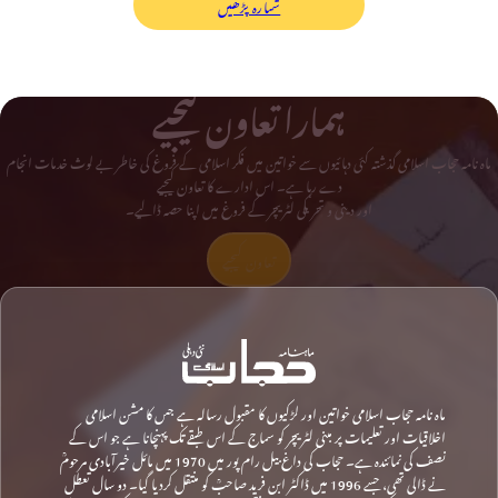
شمارہ پڑھیں
ہمارا تعاون کیجیے
ماہ نامہ حجاب اسلامی گذشتہ کئی دہائیوں سے خواتین میں فکر اسلامی کے فروغ کی خاطر بے لوث خدمات انجام
دے رہا ہے۔ اس ادارے کا تعاون کیجیے
اور دینی و تحریکی لٹریچر کے فروغ میں اپنا حصہ ڈالیے۔
تعاون کیجیے
ماہ نامہ حجاب اسلامی خواتین اور لڑکیوں کا مقبول رسالہ ہے جس کا مشن اسلامی
اخلاقیات اور تعلیمات پر مبنی لٹریچر کو سماج کے اس طبقے تک پہنچانا ہے جو اس کے
نصف کی نمائندہ ہے۔ حجاب کی داغ بیل رام پور میں 1970 میں مائل خیرآبادی مرحومؒ
نے ڈالی تھی، جسے 1996 میں ڈاکٹر ابن فرید صاحبؒ کو منتقل کردیا گیا۔ دو سال تعطل