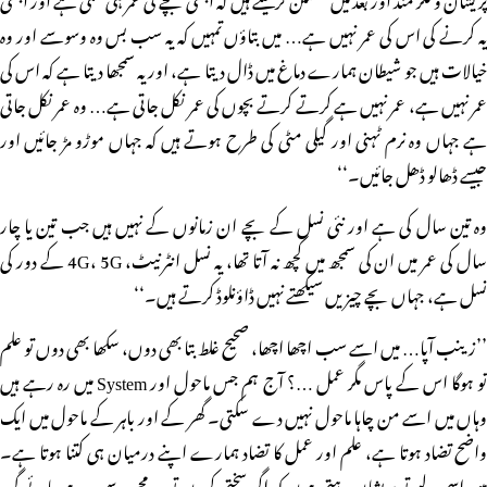
یہ کرنے کی اس کی عمر نہیں ہے… میں بتاؤں تمہیں کہ یہ سب بس وہ وسوسے اور وہ
خیالات ہیں جو شیطان ہمارے دماغ میں ڈال دیتا ہے، اور یہ سمجھا دیتا ہے کہ اس کی
عمر نہیں ہے، عمر نہیں ہے کرتے کرتے بچوں کی عمر نکل جاتی ہے… وہ عمر نکل جاتی
ہے جہاں وہ نرم ٹہنی اور گیلی مٹی کی طرح ہوتے ہیں کہ جہاں موڑو مڑ جائیں اور
جیسے ڈھالو ڈھل جائیں۔‘‘
وہ تین سال کی ہے اور نئی نسل کے بچے ان زمانوں کے نہیں ہیں جب تین یا چار
سال کی عمر میں ان کی سمجھ میں کچھ نہ آتا تھا، یہ نسل انٹرنیٹ، 4G، 5G کے دور کی
نسل ہے، جہاں بچے چیزیں سیکھتے نہیں ڈاؤنلوڈ کرتے ہیں۔‘‘
’’زینب آپا… میں اسے سب اچھا اچھا، صحیح غلط بتا بھی دوں، سکھا بھی دوں تو علم
تو ہوگا اس کے پاس مگر عمل …؟ آج ہم جس ماحول اور System میں رہ رہے ہیں
وہاں میں اسے من چاہا ماحول نہیں دے سکتی۔ گھر کے اور باہر کے ماحول میں ایک
واضح تضاد ہوتا ہے، علم اور عمل کا تضاد ہمارے اپنے درمیان ہی کتنا ہوتا ہے۔
میں اسی لیے تو پریشان رہتی ہوں کہ اگر سختی کروں تو وہ مجھ سے دور ہوجائے گی،