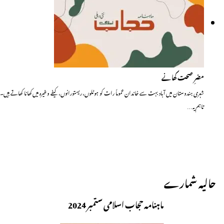
مضرِ صحت کھانے
شہری ہندوستان میں آباد بہت سے خاندان عموماً رات کو ہوٹلوں، ریستورانوں، کیفے وغیرہ میں کھانا کھاتے ہیں۔
تاہم یہ…
حالیہ شمارے
ماہنامہ حجاب اسلامی ستمبر 2024