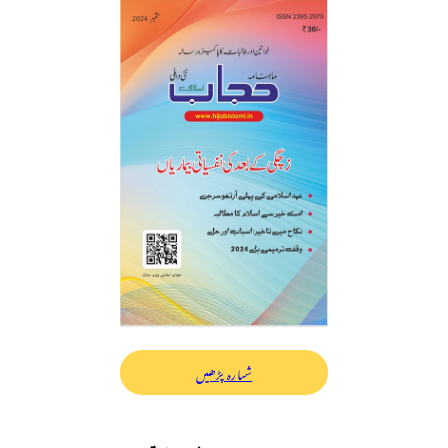
شمارہ پڑھیں