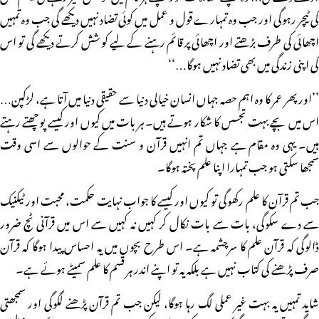
کی ٹیچر رہوگی اور جب وہ تمہارے قول و عمل میں کوئی تضاد نہیں دیکھے گی جب وہ تمہیں
اچھائی کی طرف بڑھتے اور اچھائی پر قائم رہنے کے لیے کوشش کرتے دیکھے گی تو اس
کی اپنی زندگی میں بھی تضاد نہیں ہوگا…‘‘
’’اور پھر عمر کا وہ اہم حصہ جہاں انسان خیالی دنیا سے حقیقی دنیا میں آتا ہے، لڑکپن…
اس میں بچے بہت تجسس کا شکار ہوتے ہیں۔ ہر بات میں کیوں اور کیسے پوچھتے رہتے
ہیں۔ یہی وہ مقام ہے جہاں تم انہیں قرآن و سنت کے حوالوں سے اسی وقت
سمجھا سکتی ہو جب تمہارا اپنا علم پختہ ہوگا۔
جب تم قرآن کا علم رکھوگی تو کیوں اور کیسے کا جواب نہایت حکمت، محبت اور ٹیکنیک
سے دے سکوگی، بات سے بات نکال کر کہیں نہ کہیں سے اس میں قرآنی ٹچ ضرور
ڈالوگی کہ قرآن علم کا سرچشمہ ہے۔ اس طرح بچوں میں یہ احساس پیدا ہوگا کہ قرآن
صرف پڑھنے کی کتاب نہیں ہے بلکہ یہ تو اپنے اندر ہر قسم کا علم سمیٹے ہوئے ہے۔
شاید تمہیں یہ بہت غیر عملی لگ رہا ہوگا، لیکن جب تم قرآن پڑھنے لگوگی اور سمجھتی