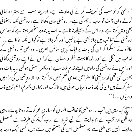
’’رحمیٰ کو تو سب کی تعریف کرنے کی عادت ہے، اور بیٹا سب سے بہتر رہ نمائی
کرنے والی ذات تو رب رحیم کی ہے۔ روشنی وہی دکھاتا ہے، روشنی تک رہنمائی
بھی وہی کرتا ہے اور اس کے وسیلے بناتا ہے۔ اب یہ بندہ پر منحصر ہوتا ہے کہ وہ اس
روشنی کے تعاقب میں جاتا بھی ہے یا نہیں اور اگر جاتا ہے تو کہاں تک جاتا ہے…‘‘
غافرہ نے مسکرا کر ان کی بات پر ایک گہری سانس بھری۔ وہ بھی تو روشنی کے
تعاقب میں نکلی ہے اور اللہ کا بہت شکر و احسان ہے کہ اس نے اسے روشنی دکھائی
اور اس نے روشنی کی راہ میں اپنے قدم بڑھا دیے اور پھر مطمئن ہوگئی۔ یہ بات وہ
بھول گئی تھی کہ روشنی کا سفر اتنی جلدی ختم نہیں ہوا کرتا اور جو روشنیوں کی راہ میں
سفر کرتے ہیں ان کی کچھ ذمہ داریاں ہو تی ہیں، نازک اور بھاری بھرکم، اہم ترین ذمہ
داریاں …!‘‘
’’سچ کہہ رہی ہیں آپ… روشنی کا تعاقب انسان کو ساری عمر کرتے رہنا چاہیے، یہی
وہ لگن اور تڑپ ہے جو ہدایت کے لیے شرط ہے، رب کریم کی طرف سے مسلسل
ہدایت انہیں ہی ملتی ہے جو مسلسل اس کی جستجو میں رہتے ہیں، کسی ایک درجہ پر