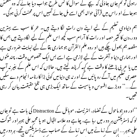
رہوگی تو تم جان جاؤگی کہ بچے کے سوال کا کس طرح جواب دیا جائے کہ وہ مطمئن
ہوجائے او راس میں قرآنی حوالہ بھی اسے مل جائے تمہیں اس پر محنت کرنی ہوگی۔
ہم دنیاوی تعلیم کے لیے اپنے دن رات لگا دیتے ہیں۔ عمر کا سب سے بہترین
دور،دن کا کثیر حصہ اور رات کا آرام سب کچھ اس علم کے لیے لگادیتے ہیں جس کا
مقصد ہم بھول چکے ہیں او روہ علم القرآن جو ہماری بقا کے لیے نہایت ضروری ہے
اور ہماری دنیا و آخرت کے لیے لازمی ہے اسے بس ایک مخصوص وقت، چند منٹوں
میں یا عربی پڑھنے کا وقت ہے کہہ کر پڑھ لیتے ہیں، حالاں کہ اس علم کے بغیر نہ آپ
عصری تعلیم میں آگے رہ پائیں گے اور نہ ہی دنیا میں کوئی بڑا کارنامہ انجام دے سکیں
گے…‘‘ وہ بڑے افسوس و یاسیت کے ساتھ ایک بڑی ہی تلخ حقیقت بیان کر رہی
تھیں۔
’’اور وہ جو ماحول کے تضاد، انٹرنیٹ، موبائل کے Distraction کی بات ہے تو جان
لو کہ ڈسٹریکشن ہر دور میں رہا ہے، چاہے وہ علامہ اقبال ہو یا محمد علی جوہراور شوکت
علی جوہر… ان کے زمانے میں اس زمانے کے حساب سے ڈسٹریکشن تھے، ہر دور میں