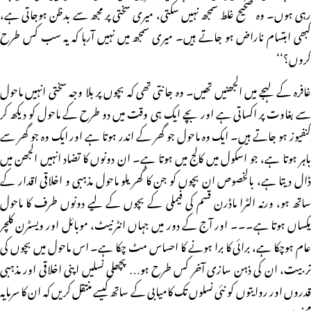
رہی ہوں۔ وہ صحیح غلط سمجھ نہیں سکتی، میری سختی پر مجھ سے بدظن ہوجاتی ہے،
کبھی ابتسام ناراض ہو جاتے ہیں۔ میری سمجھ میں نہیں آرہا کہ یہ سب کس طرح
کروں؟‘‘
غافرہ کے لہجے میں الجھنیں تھیں۔ وہ جانتی تھی کہ بچوں پر بلا وجہ سختی انہیں ماحول
سے بغاوت پر اکساتی ہے اور بچے ایک ہی وقت میں دو طرح کے ماحول کو دیکھ کر
کنفیوز ہو جاتے ہیں۔ ایک وہ ماحول جو گھر کے اندر ہوتا ہے اور ایک وہ جو گھر سے
باہر ہوتا ہے، جو اسکول میں کالج میں ہوتا ہے۔ ان دونوں کا تضاد انہیں الجھن میں
ڈال دیتا ہے، بالخصوص ان بچوں کو جن کا گھریلو ماحول مذہبی و اخلاقی اقدار کے
ساتھ ہو، ورنہ الٹرا ماڈرن قسم کی فیملی کے بچوں کے لیے دونوں طرف کا ماحول
یکساں ہوتا ہے۔۔۔ اور آج کے دور میں جہاں انٹرنیٹ، موبائل اور ویسٹرن کلچر
عام ہوچکا ہے، برائی کا برا ہونے کا احساس مٹ چکا ہے۔ اس ماحول میں بچوں کی
تربیت، ان کی ذہن سازی آخر کس طرح ہو… پچھلی نسلیں اپنی اخلاقی اور مذہبی
قدروں اور روایتوں کو نئی نسلوں تک کامیابی کے ساتھ کیسے منتقل کریں کہ ان کا سرمایہ