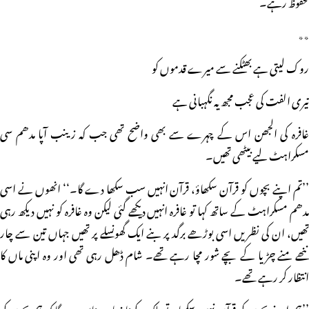
محفوظ رہے۔
٭٭
روک لیتی ہے بھٹکنے سے میرے قدموں کو
تیری الفت کی عجب مجھ یہ نگہبانی ہے
غافرہ کی الجھن اس کے چہرے سے بھی واضح تھی جب کہ زینب آپا مدھم سی
مسکراہٹ لیے بیٹھی تھیں۔
’’تم اپنے بچوں کو قرآن سکھاؤ، قرآن انہیں سب سکھا دے گا۔‘‘ انھوں نے اسی
مدھم مسکراہٹ کے ساتھ کہا تو غافرہ انہیں دیکھے گئی لیکن وہ غافرہ کو نہیں دیکھ رہی
تھیں، ان کی نظریں اسی بوڑھے برگد پر بنے ایک گھونسلے پر تھیں جہاں تین سے چار
ننھے منے چڑیا کے بچے شور مچا رہے تھے۔ شام ڈھل رہی تھی اور وہ اپنی ماں کا
انتظار کر رہے تھے۔
’’ہم اپنے بچوں کو قرآن نہیں سکھاتے بلکہ یہ کہنا زیادہ مناسب ہوگا کہ ہم بچوں کو