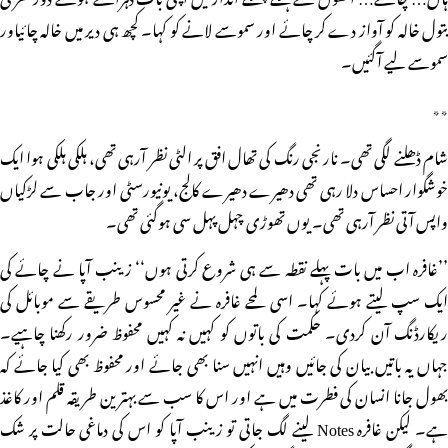
بتول خالہ کو آواز دے کر چائے اور سموسے لانے کو کہا۔ کچھ ہی دیر میں خالہ چائیاور
سموسے لیے آگئیں۔
٭٭
شام ڈھلنے لگی تھی۔ نارنجی رنگ کی تھال افق پر الٹی نظر آرہی تھی، ہلکی ہلکی ہوا ایک
خوشگوار احساس دلا رہی تھی دھیرے دھیرے کالج، یونیورسٹی اور جاب سے لڑکیاں
واپس آتی نظر آرہی تھی۔ یوں تھوڑی چہل پہل سی ہوگئی تھی۔
’’غافرہ اب میں بات پہلے نقطہ سے ہی شروع کرتی ہوں‘‘ زینب آپا نے چائے کی
ایک سپ لیتے ہوئے کہا۔ اسی لمحے غافرہ نے غیر محسوس طریقے سے موبائل کی
ریکارڈنگ آن کردی۔ حکمت کی باتوں کو کہیں نہ کہیں محفوظ ضرور رکھنا چاہیے۔
جہاں یہ باتیں بیان کی جائیں وہیں انہیں سنا بھی جائے اور محفوظ بھی کیا جائے کہ
بھول جانا انسان کی فطرت میں ہے اور اس کا سب سے بہترین طریقہ قلم اور کاغذ
ہے۔ لیکن غافرہ Notes لینے لگ جاتی تو زینب آپا کو اس کی دماغی حالت پر شک