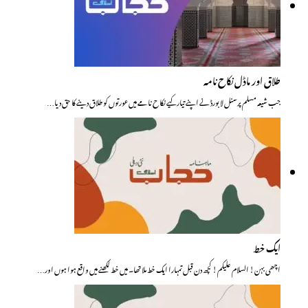
طلاق اور ماڈل نکاح نامہ
جب شیعہ مسلم پرسنل لا بورڈ نے اپنے تیار کیے نکاح نامے میں عورتوں کو طلاق دینے کا حق دیا…
ایک خط
اچھی بہن! السلام علیکم! کچھ دن قبل تمہارا ایک خط ملا تھا۔ میں خط لکھنے میں واقع ہوا ہوں اور…