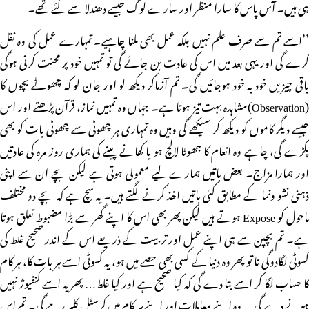
ہی ہیں۔ آس پاس کا سارا منظر اور سارے لوگ جیسے دھندلا سے گئے تھے۔
’’اسے تم سے صرف علم نہیں بلکہ عمل بھی ملنا چاہیے۔ تمہارے عمل کی وہ نقل
کرے گی اور یہی بعد میں اس کی عادت بن جائے گی تو تمہیں خود پر محنت کرنی ہوگی
باقی چیزیں خود بہ خود ہوجائیں گی۔ تم آزماکر دیکھ لو اور جان لو کہ چھوٹے بچوں کا
(Observation)مشاہدہ بہت تیز ہوتا ہے۔ جہاں وہ تمہیں نماز، قرآن پڑھتے اور اس
جیسے دیگر کاموں کو دیکھ کر سیکھے گی وہیں وہ تمہاری ہر چھوٹی سے چھوٹی بات کو بھی
پکڑے گی، چاہے وہ انعام کا جھوٹا لالچ ہو یا کھانے پینے کی ہماری روز مرہ کی عادتیں
اور ہمارا مزاج۔ بعض باتیں ہمارے لیے معمولی ہوتی ہے لیکن بچے ان سے اپنی
ذہنی نشو ونما کے مطابق کئی باتیں اخذ کرنے لگتے ہیں۔ یہ سچ ہے کہ بچے دو مختلف
ماحول کو Expose ہوتے ہیں لیکن پھر بھی اس کا اپنے گھر سے بڑا مضبوط تعلق ہوتا
ہے۔ تم بچپن سے ہی اپنے عمل اور تربیت کے ذریعے اس کے اندر صحیح غلط کی
کسوٹی لگادوگی نا تو پھر وہ دنیا کے کسی بھی حصے میں ہو، یہ کسوٹی اسے ہر بات کا، ہر کام
کا حساب لگا کر اسے بتا دے گی کہ کیا صحیح ہے اور کیا غلط… پھر یہ اسے کنفیوژ نہیں
ہونے دے گی… وہ اپنے معاملات اور اپنے ہر کام میں کرسٹل کلیر رہے گی۔ تم اس