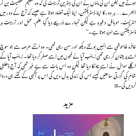
ہوتے ہیں لیکن ان کی ماؤں نے ان کی بہترین تربیت کی کہ وہ عظیم شخصیت بن کر
ابھرے … ہر دور کا اپنا ڈسٹریکشن، اپنا ایک تضاد ہوتا ہے جیسے کہ آج کے دور میں
انٹرنیٹ، موبائل وغیرہ ہے لیکن تمہارے ذریعے دیا گیا علم، عمل اور تربیت ہر
ڈسٹریکشن سے اوپر ہوتا ہے۔‘‘
غافرہ خاموشی سے انہیں بولتے دیکھ اور سن رہی تھی۔ وہ اتنے عرصہ سے جو سوچ
اسے پریشان کر رہی تھی زینب آپا نے لمحوں میں اسے صفر کر دیا تھا۔ زینب آپا کے
اگلے سوال نے اسے چونکا دیا تھا لیکن وہ اس بات سے بے خبر تھی کہ آج ڈھلتی
شام کی گزرتی ساعتیں کیسے اس کی زندگی بدل دیں گی اس پر آگہی کے کتنے ہی دروَا
کردیں گی۔lll
مزید