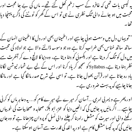
یہ کیسی بات تھی کہ غافرہ کے سب زخم کھل گئے تھے۔ ماں کی بے جا محبت اور
محبت میں ہو جانے والی تنگ نظری نے ہی تو اس کے گھر کو ٹوٹنے کی ڈگر پر پہنچا دیا
تھا۔
’’تو یہاں دل میں وسعت ہونی چاہیے اور اطمینان بھی اور دل کا اطمینان انسان کے
ساتھ ساتھ خناس بھی خراب کرتا ہے وہ جو وسوسہ ڈالنے والا ہے جو اولاد کی محبت
میں دل کو تنگ کر دیتا ہے اور یکسوئی کو ہٹا دیتا ہے، وہ دنیا کا لالچ دے کر آخرت سے
نظر ہٹا دیتا ہے، Syllabusکو سمجھ کر یاد کرنا اور اس کے لیے بے شمار ٹیوشن لگانا
یاد رہ جاتا ہے اور قرآن بھول جاتا ہے، تو اسی لیے شرح صدر مانگا گیا ہے اور مانگا
جانا چاہیے کہ یہ بہت ضروری ہے۔
اور پھر ہے و یسرلی امری…آسان کر میرے لیے میرے کام کو… یہ دعا ہر ماں کو کرنی
چاہیے… اگر مائیں یہ جانیں گی کہ انھیں دنیا کو عمرؓ، ابو بکرؓ، صحابہ و صحابیات کی خوبیاں
رکھنے والی اور سیرت کو مشعل راہ بنا کر چلنے والی نسل کو پروان چڑھانا ہے تو وہ جان
جائیں گی کہ یہ کیسا مشکل کام ہے اور یہ اللہ کی قدرت سے آسان ہوسکتا ہے۔