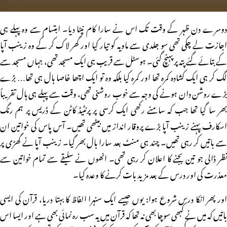
دوسرے دن ظہر کے وقت تک اس نے سارا کام نپٹا دیا۔ ابتسام سے وہ پہلے ہی
اجازت لے چکی تھی سو جلدی سے ماویہ کو تیار کیا اور گھر لاک کر کے وہ زینب آپا
کے بتائے گئے پتہ پر پہنچ گئی۔ ہوسٹل سے قریب ہی ایک مسجد تھی، جہاں مسجد سے
لگ کر ہی ایک کشادہ کمرہ تھا اور کمرہ کیا بلکہ وہ تو ایک اچھا خاصا ہال ہی تھا… بڑے
بڑے روشن دان ہونے کی وجہ سے خوب روشنی تھی، وقت سے پہلے ہی ہال تقریباً
بھر سا گیا تھا جب کہ سامنے رکھی ایک کرسی پر پرنٹیڈ کاٹن کے ڈریس پر ہم رنگ
اسکارف پہنے زینب آپا بڑے پروقار انداز میں بیٹھی تھیں۔ آس پاس کی خواتین ان
سے باتیں کر رہی تھیں۔ چند ہی منٹ بعد سارا ہال بھر گیا۔ زینب آپا نے گھڑی پر
نظر ڈالی جو تین بجنے کا اعلان کر رہی تھی۔ انھوں نے سلیقے سے تمام خواتین سے
معذرت کی اور درس کے بعد مزید بات کرنے کا وعدہ کیا۔
اور پھر انکا درس شروع ہوا: یوں جیسے ایک سنہرا الفاظ کا بہتا دریا، قرآن کی ایسی
باتیں کہ میں نے کبھی سوچا بھی نہ تھا کہ قرآن میں یہ سب رہ نمائی بھی ہے اور ایسا اس