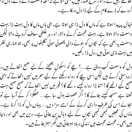
کردے کہ بڑے کام کے لیے بڑا دل درکا رہے۔
خیال یہ پیدا ہوتا ہے کہ ماں کا دل بڑا ہی ہوتا ہے، جی ہاں ماں کا دل بہت بڑا بہت
وسعت والا ہوتا ہے، بہت محبت کرنے والا، اور ہر غلطی معاف کردینے والا لیکن
وسعت یہ بھی ہے کہ بچوں کو ہونے والی چھوٹی موٹی تکلیفوں پر بھی، جو ہماری نظر
میں بہت بڑی ہوتی ہیں، دل بڑا رکھیں۔
دل کو وسعت کب دینی ہے…؟ بچے کو اسکول بھیجنے کے لیے صبح اٹھاتے ہیں۔
زبردستی کرتے ہیں لیکن اسی بچے کو روزہ رکھنے کے لیے سحر میں نہیں اٹھاتے کہ اتنی
صبح کیے اٹھے گا؟ اتنا بڑا روزہ کیسے رکھے گا؟ فجر میں نہیں اٹھاتے کہ صبح صبح بہت
ٹھنڈ ہے مسجد کیسے جائے گا؟ اگر جھوٹ بول رہا ہے… جھگڑا کر کے آرہا ہے تو
بجائے اس کی طرف داری کرنے کے اسے سزا دیں… یہاں دل کو بڑا کرنا ہے۔
ماؤں کی محبتیں کبھی کبھی بچوں کے لیے وبال بن جاتی ہے۔ دین میں بھی اور دنیا
میں بھی۔ محبت محبت میں زندگی برباد ہوجاتی ہیں گھر اجڑ جاتے ہیں۔