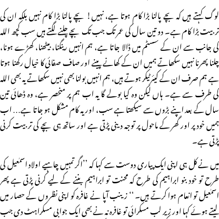
لوگ کہتے ہیں کہ بچے پالنا بڑا کام ہوتا ہے، نہیں! بچے پالنا بڑا کام نہیں بلکہ ان کی
تربیت بڑا کام ہے۔ دو تین سال کی عمر تک جب تک بچے چلنے لگتے ہیں سب کچھ اللہ
کی جانب سے ان کے سسٹم میں ڈالا جاتا ہے، ہم انہیں رینگنا، بیٹھنا، کھڑے ہونا،
چلنا پھرنا نہیں سکھاتے ہمیں ان کے کھانے پینے اور صاف صفائی کا خیال رکھنا ہوتا
ہے ہم صرف ان کے کیئرٹیکر ہوتے ہیں، ہم انہیں بولنا بھی نہیں سکھاتے یہ بھی اللہ
کی طرف سے ہے۔ ہاں لیکن وہ کیا بولے گا یہ اب ہم پر منحصر ہے، وہ ڈھائی تین
سال کے بعد اپنے بڑوں سے سیکھتا ہے سب، اور یہ کام مشکل ہو جاتا ہے… اب
ہمیں خود پر اور گھر کے ماحول پر توجہ دینی پڑتی ہے اور ساتھ ہی بچے کی تربیت کرنی
پڑتی ہے۔
میں نے کل ہی اپنی ایک پیاری دوست سے کہا کہ ’’اگر تمہیں چاہیے اولاد اسمٰعیل کی
طرح تو خود بنو ابراہیم کی طرح کہ محنت تو ابراہیم بننے کے لیے کرنی پڑتی ہے پھر
اسمٰعیل تو انعام ہوا کرتے ہیں۔ ‘‘ زینب آپا نے غافرہ کو اپنی نظروں کے حصار میں
لیتے ہوئے کہا اور زیر لب مسکرائی تو غافرہ نہ نے بھی ایک جوابی مسکراہٹ دی جب