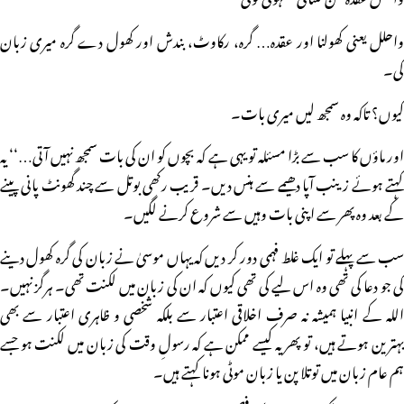
واحلل یعنی کھولنا اور عقدہ… گرہ، رکاوٹ، بندش اور کھول دے گرہ میری زبان
کی۔
کیوں؟ تاکہ وہ سمجھ لیں میری بات۔
اور ماؤں کا سب سے بڑا مسئلہ تو یہی ہے کہ بچوں کو ان کی بات سمجھ نہیں آتی…‘‘ یہ
کہتے ہوئے زینب آپا دھیمے سے ہنس دیں۔ قریب رکھی بوتل سے چند گھونٹ پانی پینے
کے بعد وہ پھر سے اپنی بات وہیں سے شروع کرنے لگیں۔
سب سے پہلے تو ایک غلط فہمی دور کر دیں کہ یہاں موسیٰ نے زبان کی گرہ کھول دینے
کی جو دعا کی تھی وہ اس لیے کی تھی کیوں کہ ان کی زبان میں لکنت تھی۔ ہرگز نہیں۔
اللہ کے انبیا ہمیشہ نہ صرف اخلاقی اعتبار سے بلکہ شخصی و ظاہری اعتبار سے بھی
بہترین ہوتے ہیں، تو پھر یہ کیسے ممکن ہے کہ رسولِ وقت کی زبان میں لکنت ہو جسے
ہم عام زبان میں توتلا پن یا زبان موٹی ہونا کہتے ہیں۔