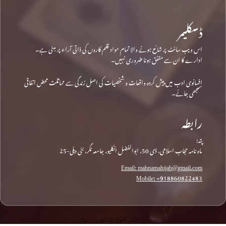
ڈسکلیمر
اس ویب سائٹ پر شائع ہونے والا تمام مواد قلم کاروں کی ذاتی آراء پر مبنی ہے۔
ادارے کا ان سے متفق ہونا ضروری نہیں۔
افسانوی ادب میں پیش کردہ واقعات و شخصیات کی اصل زندگی سے مماثلت محض اتفاقی
سمجھی جائے۔
رابطہ
پتہ:
ماہ نامہ حجاب اسلامی، ڈی 50، ابوالفضل انکلیو، جامعہ نگر، نئی دہلی-25
Email: mahnamahijab@gmail.com
Mobile: +918860822483
جملہ حقوق محفوظ © • حجاب اسلامی