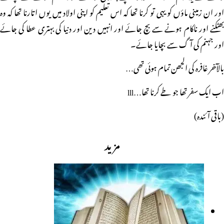
اور ان زمینی ماؤں کو یہی تو کرنا تھا کہ اس تعلیم کو اپنی اولاد میں یوں اتارنا تھا کہ وہ
بھٹکنے اور ناکام ہونے سے بچ جائے اور انہیں دین اور دنیا کی بہتری عطا کی جائے
اور جہنم کی آگ سے بچایا جائے۔
بالآخر غافرہ کی الجھن تمام ہوئی تھی…
اب ایک سفر تھا جو طے کرنا تھا…lll
(باقی آئندہ)
مزید