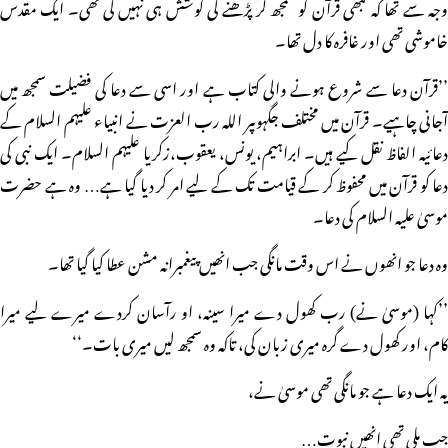
وجہ سے تھا کہ کبھی قرآن کو سمجھ کر پڑھنے کی کوشش ہی نہیں کی تھی۔ ایک مقدس
خاموشی تھی اور غافرہ کا دل تھا۔
’’قرآن دعا سے شروع ہونے والی کتاب ہے اور اسی سے دعا کی فضیلت سمجھ میں
آجانی چاہیے۔ قرآن میں مختلف جگہوںپر اللہ رب العزت نے انبیاء علیہم السلام کے
دعائیہ الفاظ نقل کیے ہیں۔ ابراہیم، یونس، یعقوب،زکریا علیہم السلام۔ ایک نبی کی
دعا کو قرآن میں محفوظ کر کے قیامت تک کے لیے امر کر دیا گیا ہے… وہ ہے حضرت
موسیٰ علیہ السلام کی دعا۔
وہ دعا جو انھوں نے اس وقت مانگی جب انھیں پیغمبرانہ مشن عطا کیا گیا تھا۔
’’کہا (موسیٰ نے) رب کھول دے میرا سینہ، او رآسان کردے میرے لیے میرا
کام، اور کھول دے گرہ میری زبان کی، تاکہ وہ سمجھ لیں میری بات۔‘‘
یہ ایک دعا ہے جو مانگی تھی موسیٰ نے،
جب ملی تھی انھیں نبوت…