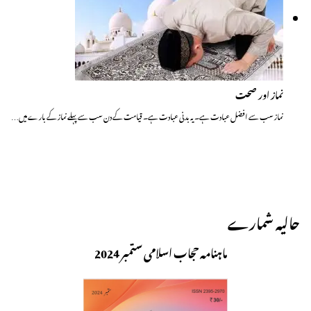
نماز اور صحت
نماز سب سے افضل عبادت ہے۔ یہ بدنی عبادت ہے۔ قیامت کے دن سب سے پہلے نماز کے بارے میں…
حالیہ شمارے
ماہنامہ حجاب اسلامی ستمبر 2024