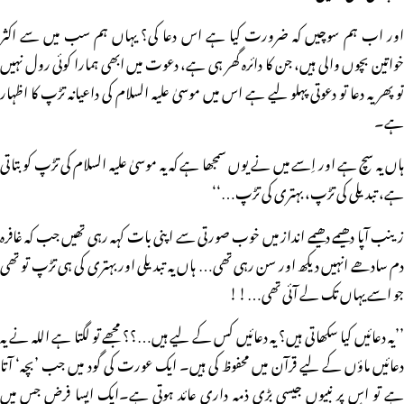
اور اب ہم سوچیں کہ ضرورت کیا ہے اس دعا کی؟ یہاں ہم سب میں سے اکثر
خواتین بچوں والی ہیں، جن کا دائرہ گھر ہی ہے، دعوت میں ابھی ہمارا کوئی رول نہیں
تو پھر یہ دعا تو دعوتی پہلو لیے ہے اس میں موسیٰ علیہ السلام کی داعیانہ تڑپ کا اظہار
ہے۔
ہاں یہ سچ ہے اور اِسے میں نے یوں سمجھا ہے کہ یہ موسیٰ علیہ السلام کی تڑپ کو بتاتی
ہے، تبدیلی کی تڑپ، بہتری کی تڑپ…‘‘
زینب آپا دھیمے دھیمے انداز میں خوب صورتی سے اپنی بات کہہ رہی تھیں جب کہ غافرہ
دم سادھے انہیں دیکھ اور سن رہی تھی… ہاں یہ تبدیلی اور بہتری کی ہی تڑپ تو تھی
جو اسے یہاں تک لے آئی تھی…!!
’’یہ دعائیں کیا سکھاتی ہیں؟ یہ دعائیں کس کے لیے ہیں…؟؟ مجھے تو لگتا ہے اللہ نے یہ
دعائیں ماؤں کے لیے قرآن میں محفوظ کی ہیں۔ ایک عورت کی گود میں جب ’بچہ‘ آتا
ہے تو اس پر نبیوں جیسی بڑی ذمہ داری عائد ہوتی ہے۔ایک ایسا فرض جس میں