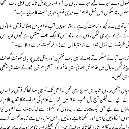
کھول دے میرے لیے میرے زبان کی گرہ اور ہر بندش تاکہ میں اپنی بات سمجھا
سکوں، بتا سکوں اس نسل کو جو اب میری قوم، میری امت کا سرمایہ ہے۔‘‘
’’یہ تو میں نے کچھ وضاحت کی ہے۔ جتنا سوچیں آپ کو احساس ہوگا کہ قرآن انسانوں
کے لیے تو ہے ہی لیکن ماؤں کے ساتھ اس کا ایک عجب کنکشن ہے کیوں کہ یہ اس
کی طرف سے نازل شدہ ہے جو ستر ماؤں سے بڑھ کر محبت کرنے والا ہے۔‘‘
زینب آپا نے مسکراتے ہوئے اپنی بات ختم کی اور بوتل میں بچا پانی گھونٹ گھونٹ
پینے لگیں۔ ہال میں خاموشی چھائی رہی غافرہ اور سبھی خواتین کچھ لمحے بت بنی بیٹھی
رہی تھیں۔
وہاں بیٹھی ہر ماں شاید یہی سوچ رہی تھی کہ ابھی تک تو یہی سنا تھا کہ قرآن ہر انسان
کے لیے ہے لیکن آج دل عجب انداز میں اللہ کے کلام کی طرف ہمکا تھا یہ کلام تو
ماؤں کے لیے بھی ایک پیمانہ ہے… یہ ماؤں کو سکھاتا ہے کہ تربیت کے اصول کیا
ہوں؟ رکاوٹیں کیا ہیں اور سکھاتا ہے دعائیں۔ اس ستر ماؤں سے زیادہ محبت کرنے
والے نے یہ کلام اتارا تھا تاکہ وہ اپنے بندوں کو بھٹکنے اور ناکام ہونے سے بچائے