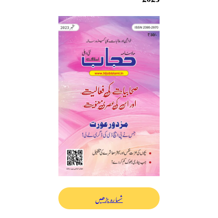
شمارہ پڑھیں