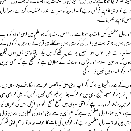
رہے گا تو ہی کام پر فوکس رہے گا۔ اور یہ کہ میرے اندر اعتماد پیدا کردے، میرا دل
اس کام پر جم جائے۔
اور دل مطمئن کس بات پر ہوتا ہے…؟ اس بات پر کہ جو علم میں اپنی اولاد کو دے
رہی ہوں، جو تربیت میں اس کی کر رہی ہوں وہ بھلے ہی آج کے دور میں، لوگوں کے
حساب سے غیر مانوس ہو، انہیں چاہے یہ لگے کہ میں ایک دقیانوسی ماں ہوں لیکن
چوں کہ وہ عین اسلام اور قرآن و حدیث کے مطابق ہے تو صحیح ہے کہ کبھی میری
اولاد کو خسارہ میں نہیں ڈالے گی…
دل کے اندر اطمینان ہو کہ اگر آپ اپنی بیٹی کو چھوٹی عمر سے اسکارف پہنا رہی ہیں،
اپنے بیٹے کو مسجد بھیج رہی ہیں تو لوگ چاہے کچھ بھی کہیں، کہیں کہ بچی کو اتنی سی
عمر میں بوڑھا کر دیا… بچے کو اتنی سردی میں صبح صبح اٹھا دیا ابھی اس کی عمر ہی کیا
ہے، لیکن ہمارا دل مطمئن رہے کہ ہم بچپن سے اپنی اولاد کی گھٹی میں ایمان ڈال
رہی ہیں کہ جب دل مطمئن رہے گا، لوگوں کی بات کا خوف نہ ہوگا تو ہم اپنی فکر کو
تھامے رہیں گے۔اور شرح صدر میں یہ بھی آتا ہے کہ اللہ وسعت دے دے، دل بڑا