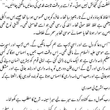
غفلت کی گنجائش نہیں ہوتی۔ تو اسے ہر وقت ثابت قدمی کی دعائیں مانگنی چاہئیں۔‘‘
الفاظ کا بہاؤ دلوں کے تار چھیڑ رہا تھا۔ غافرہ کو یوں محسوس ہو رہا تھا جیسے بس وہ اکیلی
بیٹھی ہے لفظ لفظ موتی تھا۔ اللہ کی رسی تھی جو اسے تھامنی تھی۔ کشتی نوح تھی
جس پر سوار ہونا تھا یا عصائے موسیٰ تھا ہر سحر کے خلاف۔
’’اس دعا کو دل سے اور اسی تڑپ سے ہم کب مانگیں گے، جس تڑپ اور اسپرٹ
سے موسیٰ علیہ السلام نے مانگی تھی۔ اس وقت جب ہمیں یہ احساس ہوگا کہ کسی
عظیم ذمہ داری ہے جو ایک ماں پر ڈالی گئی ہے، اپنی قوم کو بہترین انسان دینے کی
ذمہ داری اور آج کے اس پرفتن دور میں تو یہ ذمہ داری اور بڑھ جاتی ہے اور مشکل
ہوجاتی ہے اور جب اس ذمہ داری کا احساس ہوتا ہے تو بندہ خود ہی پکار اٹھتا ہے کہ
رب اشرح لی صدری
رب کھول دے کشادہ کردے میرے لیے میرا سینہ۔ شرح کا مطلب ہے کھولنا۔
سینہ کھولنا کیا ہوتا ہے کہ دل میں اطمینان کی کیفیت پیدا ہوجائے کہ جب دل مطمئن