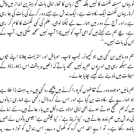
تو یہاں مسئلہ لکنت کا نہیں بلکہ فصیح زبان کا تھا، اپنی بات کو بہترین انداز میں پیش
کرنا، یہاں لکنت ایک رکاوٹ ہے، ایک بندش ہے جسے دور کرنے کی بات کی جا رہی
ہے۔اور آج کے دور میں ہمارے لیے ٹیکنا لوجی، علم کی کمی لکنت کا کام کر رہی
ہے، بچے ہم سے کہتے ہیں کہ امی آپ کو نہیں پتا؟ آپ نہیں سمجھ سکتی ہیں، آپ کے
بس کی بات نہیں۔‘‘
ہم وہ مائیں بن گئی ہیں جو کمپیوٹر، لیپ ٹاپ، موبائل اور انٹرنیٹ چلانا اپنے بچوں
سے سیکھ رہی ہیں اور یوں ہم یہ نہیں سمجھ پاتے کہ انھیں ہر وقت اس 3G,4G کے
سیلات میں ڈوبنے سے کیسے بچایا جائے۔
ہم مائیں موجودہ دور کے تقاضوں کو پورا کرنے میں پیچھے رہ گئی ہیں۔ یہ بہت بڑا خلا ہے
جو ہمارے لیے رکاوٹ بن گیا ہے اور اس نے گرہ ڈال رکھی ہے ہماری زبانوں
میں کہ ہم صحیح ہوتے ہوئے بھی اپنی اولاد سے دلیل میں ہار جاتے ہیں۔نئے زمانے
کی بندش میں ہم بندھ جاتے ہیں، ’نیا ٹرینڈ ہے‘، ’نیا فیشن ہے‘ جیسی باتوں نے ہمیں
باندھ رکھا ہے۔ تو اے اللہ اس گرہ کو کھول دے، اس بندش کو توڑ دے، یہ