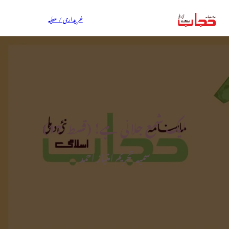
خریداری / عطیہ
ایک شمع جلانی ہے! (قسط ــ 17)
سمیہ تحریم امتیاز احمد