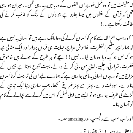
کہ حقیقت میں تو وہ مکمل طور پر ان لفظوں کے دریا میں بہہ رہی تھی… حیران ہو رہی
تھی کہ قرآن کے لفظوں میں کیسا جادو ہے جو دلوں کے زنگ کو غائب کرنے کی
طاقت رکھتا ہے…!
’’اور جب ہم اللہ سے کام کو آسان کرنے کی دعا مانگ رہے ہیں تو آسانی یہ نہیں ہے
کہ ہمار ابچہ سلیم الفطرت، خاموش مزاج، نہایت ہی فرماں بردار اور ایک مثالی بچہ
ہو کہ بس جو کہہ دیا وہ مان لیا… نہیں!! بچے تو ہر طرح کے ہوتے ہیں خاموش
فطرت، شرارتی، چلبلے، اپنی من مانی کرنے والے، بہت تنوع ہوتا ہے بچوں کے
مزاج میں تو۔ یہاں آسانی یہ مانگی جا رہی ہے کہ ہمارے لیے ان کی تربیت کرنا آسان
بنا دے، سہولت دے، بہتر سے بہتر طریقے سمجھا، جب ساری دنیا ایک تباہی کے
گڑھے کی طرف جا رہی ہو تو ایسے میں اپنی نسل کو اس میں گرنے سے بچانے کے کام
کو آسان بنا۔
اور اب سب سے دلچسپ اور amazingحصہ۔
واحلل عقدۃ من لسانی یفقہولی قولی