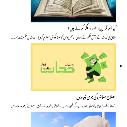
کیا ہم قرآن پر غور و فکر کرتے ہیں؟
طلاق کی عدت کے قرآنی حکم نے یہودی سائنس داں کو حلقہ بگوش اسلام کردیا۔ عدت کی حکمت پر غور…
اصلاح معاشرہ کی نبوی بنیادیں
انسانو ںکے مزاج میں اچھائی اور برائی کے طبعی رجحان کے پیش نظر ہر زمانے میں اصلاح کی ضرورت رہی…