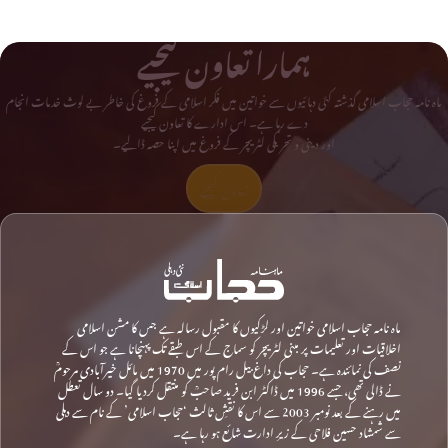
ہمارا تعاون کیجیے
ماہ نامہ حجاب اسلامی گذشتہ کئی دہائیوں سے خواتین میں فکر اسلامی کے فروغ کی خاطر بے لوث خدمات انجام
دے رہا ہے۔ اس ادارے کا تعاون کیجیے
اور دینی و تحریکی لٹریچر کے فروغ میں اپنا حصہ ڈالیے۔
تعاون کیجیے
ماہ نامہ حجاب اسلامی خواتین اور لڑکیوں کا مقبول رسالہ ہے جس کا مشن اسلامی
اخلاقیات اور تعلیمات پر مبنی لٹریچر کو سماج کے اس طبقے تک پہنچانا ہے جو اس کے
نصف کی نمائندہ ہے۔ حجاب کی داغ بیل رام پور میں 1970 میں مائل خیرآبادی مرحومؒ
نے ڈالی تھی، جسے 1996 میں ڈاکٹر ابن فرید صاحبؒ کو منتقل کردیا گیا۔ دو سال تعطل
میں رہنے کے بعد نومبر 2003 سے اس کا نقشِ ثالث ‘حجاب اسلامی’ کے نام سے دہلی
سے شمشاد حسین فلاحی کے زیرِ ادارت شائع ہو رہا ہے۔