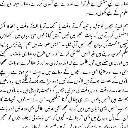
ہمارے لیے مشکل ہے مگر تو اسے ہمارے لیے آسان کر دے، ہمارا سینہ ان نئے
علوم کے لیے کھول دے۔
ہم اپنے بچوں کو تاکید یا تنبیہ کرتے وقت یا سمجھاتے یا ڈانٹتے وقت یہ الفاظ اکثر
استعمال کرتے ہیں کہ بات سمجھ میں نہیں آرہی کیا؟ کون سی زبان میں سمجھاؤں
تمہیں؟ محبت کی زبان سمجھ نہیں آتی شاید۔‘‘ ایسی صورت میں ہم اپنے بچوں پر اپنا
حکم تھوپ دیتے ہیں بغیر انہیں مطمئن کرے او راس طرح وہ ہماری بات نہ سمجھتے
ہیں اور نہ ہی سنتے ہیں، تو یہ طلب ہے کہ اللہ وہ زبان وہ انداز عطا کرے جو بات سمجھا
بھی دے اور پہنچا بھی دے۔بچوں کے معاملے میں یہ بہت اہم ہوتا ہے۔ بچے
باتوں کے بھوت ہوتے ہیں لاتوں کے نہیں؟ وہ سزا سے بگڑنے لگتے ہیں، یاد رکھیں
بے جا، بے وقت اور ہر وقت کی سزائیں بچوں کو ڈھیٹ بنا دیتی ہیں۔ یہ باتوں کے
بھوت ہیں انہیں باتوں سے ہی ہینڈل کرنا سیکھیں۔ ان کے سوالوں، شبہات کا
جواب انہیں ایسی زبان میں دیں کہ وہ سمجھ بھی جائیں، قائل بھی ہوجائیں اور بات
ان کے دل و دماغ میں بھی اتر جائے۔ کیوں کہ جس بات کی لاجک بچوں کو سمجھ
آجاتی ہے وہ پھر اس کام کو ویسے ہی کرتے ہیں جیسے ہم نے بتایا ہے۔