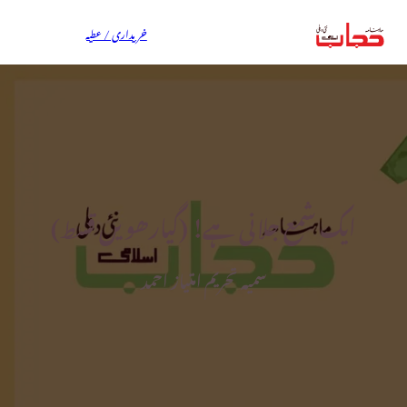
خریداری / عطیہ
ایک شمع جلانی ہے! (گیارھویں قسط)
سمیہ تحریم امتیاز احمد