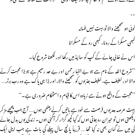
٭٭
کوئی ہو سمجھنے والا تو بہت نہیں فسانہ
کبھی مسکرا کے رونا، کبھی رو کے مسکرانا
اس نے خالی چائے کے کپ کو سائیڈ میں رکھا اور لکھنا شروع کیا۔
’’شروع اللہ کے نام سے جو بے انتہا رحمن اور بے حد رحیم ہے جو بڑا محبت کرنے
والا اور لطیف ہے، لطیف جذبوں کو سمجھنے والا، اور بڑا ہی پاک ہے وہ رب برتر…
’’محبت کے واقع ہونے سے زیادہ اس کا قیام و استحکام ضروری ہے۔‘‘
بہت عرصہ بعد یوں فرصت سے خود سے باتیں کرنے بیٹھی ہوں… آج جب پیچھے مڑ کر
دیکھتی ہوں تو حیران رہ جاتی ہوں کہ کیا کچھ گزار کر آگئی ہوں۔ زندگی یوں بدل جائے
گی میں نے گمان بھی نہ کیا تھا… قریباً پانچ سال پہلے کی بات ہے جب اپنی ایک