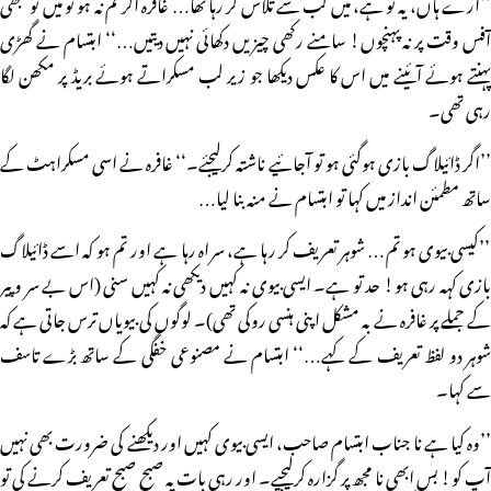
’’ارے ہاں، یہ تو ہے، میں کب سے تلاش کر رہا تھا… غافرہ اگر تم نہ ہو تو میں تو کبھی
آفس وقت پر نہ پہنچوں! سامنے رکھی چیزیں دکھائی نہیں دیتیں…‘‘ ابتسام نے گھڑی
پہنتے ہوئے آئینے میں اس کا عکس دیکھا جو زیر لب مسکراتے ہوئے بریڈ پر مکھن لگا
رہی تھی۔
’’اگر ڈائیلاگ بازی ہوگئی ہو تو آجائیے ناشتہ کرلیجئے۔‘‘ غافرہ نے اسی مسکراہٹ کے
ساتھ مطمئن انداز میں کہا تو ابتسام نے منہ بنا لیا…
’’کیسی بیوی ہو تم… شوہر تعریف کر رہا ہے، سراہ رہا ہے اور تم ہو کہ اسے ڈائیلاگ
بازی کہہ رہی ہو! حد تو ہے۔ ایسی بیوی نہ کہیں دیکھی نہ کہیں سنی (اس بے سر و پیر
کے جملے پر غافرہ نے بہ مشکل اپنی ہنسی روکی تھی)۔ لوگوں کی بیویاں ترس جاتی ہے کہ
شوہر دو لفظ تعریف کے کہے…‘‘ ابتسام نے مصنوعی خفگی کے ساتھ بڑے تاسف
سے کہا۔
’’وہ کیا ہے نا جناب ابتسام صاحب، ایسی بیوی کہیں اور دیکھنے کی ضرورت بھی نہیں
آپ کو! بس ابھی نا مجھ پر گزارہ کرلیجیے۔ اور رہی بات یہ صبح صبح تعریف کرنے کی تو