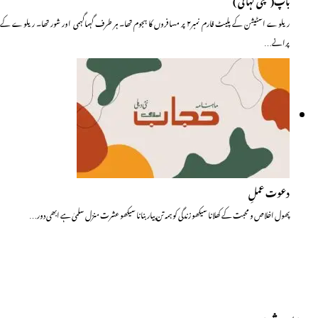
ریلوے اسٹیشن کے پلیٹ فارم نمبر۲ پر مسافروں کا ہجوم تھا۔ ہر طرف گہماگہمی اور شور تھا۔ ریلوے کے
پرانے…
دعوت عملِ
پھول اخلاص و محبت کے کھلانا سیکھو زندگی کو ہمہ تن پیار بنانا سیکھو عشرت منزل سلمیٰ ہے ابھی دور…