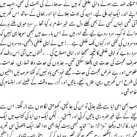
احمقانہ ضد سے ہونے والی غلطی کو میں نے سدھارنے کی ہمت کی تھی، جب میں
اپنے اندر ایک تبدیلی لیے، امید کی جوت جلائے ابا اور بھائی کے ساتھ اس گھر میں
آئی تھی جہاں کسی نے بھی کھلے دل سے خیر مقدم نہ کیا تھا… سرد مہری ملنے ہرنے
والے لوگ، سرد رویے لیے تھے اور میں نے اس بارے میں کبھی سوچا ہی نہیں کہ
دوسروں کی کتنی اور کہاں تک غلطی ہے…! میں نے اپنی غلطی دیکھی، دوسروں کے
سرد رویے کو اپنی غلطی کا نتیجہ سمجھا اور اپنی اصلاح کی… رشتوں میں آئی اس برف کو
صرف محبت کی حدت ہی پگھلا سکتی تھی۔ جذبوں کی حدت وفا شعاری، خدمت،
خلوص اور بے غرض محبت کی حدت۔ مجھے خود بھی یاد نہیں کہ کتنا عرصہ میں اجنبیوں
کی طرح اس گھر میں رہی، طنزیہ لہجے، باتیں اور گزرے وقت کے طعنے اور ابتسام کی
خاموشی۔
جب بھی امی ابا سے ملنے جاتی تو ان کی جانچتی، کھوجتی نگاہوں سے ڈر لگتا، اس سے
بچنے کے لیے غیر ضروری باتیں کرتی اور ہنستی… لیکن ایک دن ابا کی کتاب میں ایک
اخبار کا تراشہ دیکھا ’’مڑا تڑا سا‘‘ شاید کبھی بہت گیلا بھی ہوا تھا، ایک چھوٹی سی تحریر
تھی اس پر، بس آنکھیں رِم جھم ہوگئی تھیں وہ پڑھ کر کہ … بیٹی جب شادی کے اسٹیج