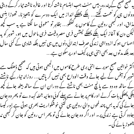
یہ صبح صبح کے پندرہ، بیس منٹ جب ابتسام ناشتہ کرتا اور غافرہ ناشتہ تیار کرکے دیتی
دونوں ہی کو نعمت لگتے… ہلکے پھلکے انداز میں ایک دوسرے کو چھیڑنا، تھوڑا ہنسی
مذاق، اور کبھی روٹین کے کاموں پر گفتگو… بظاہر تو معمولی سا لگتا ہے یہ سب کچھ
لیکن دن کا آغاز ایک ہلکے پھلکے ٹینشن فری مصروفیت فری ماحول میں ہو، شوہر کو یہ
احساس ہو کہ ازدواجی زندگی صرف ابتدائی دنوں میں ہی نہیں بلکہ شادی کے کئی سال
بعد بلکہ مدتوں بعد بھی اتنی ہی پرکیف اور پرسکون ہے…
اکثر خواتین صبح سویرے اتنی بری طرح کاموں میں الجھی ہوتی ہیں کہ صحیح ڈھنگ سے
شوہر کو آفس کے لیے جاتے وقت الوداع بھی نہیں کر پاتیں… روزانہ تیار کیے ناشتے
کے ساتھ وہ دو سے پانچ منٹ بھی ناشتے کے دوران ان کے ساتھ بیٹھ جائے کچھ
ہلکی پھلکی بات کرلے اور کام پر جانے سے پہلے کوئی دعائیہ جملہ کہہ دے تو پھر وہ جان
جائے گی کہ یہ بس چند لمحوں والی روٹین ہی کتنی خوشگواریت بھری ہوتی ہے اور کیسا
جادو کرتی ہے زندگی پر۔ اور اگر وہ جان جائے گی تو پھر اس روٹین کو جان کر کبھی نہ
چھوڑ پائے گی۔