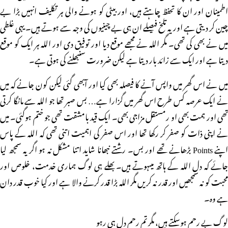
اطمینان اور ان کا تحفظ چاہتے ہیں، اور بیٹی کو ہونے والی ہر تکلیف انہیں بڑا بے
چین کر دیتی ہے اور یہ تلخ فیصلے ان ہی بے چینیوں کی وجہ سے ہوتے ہیں۔ یہی غلطی
میں نے بھی کی تھی۔ مگر اللہ نے مجھے موقع دیا اور توفیق دی اور اللہ ہر ایک کو موقع
دیتا ہے اور ایک سے زائد بار دیتا ہے لیکن ضرورت سنبھلنے کی ہوتی ہے۔
میں نے اس گھر میں واپس آنے کا فیصلہ بھی کیا اور آبھی گئی لیکن کون جانے کہ میں
نے ایک عرصہ کس طرح اس گھر میں گزارا ہے… بس صبر تھا جو اللہ سے مانگا کرتی
تھی اور ہمت بھی او رمستقل مزاجی بھی۔ ایک قید بامشقت تھی جو ختم ہوگئی۔ میں
نے اپنی ذات کو صفر کر رکھا تھا اور اس صفر کی اہمیت اتنی تھی کہ اللہ کے پاس
اپنے Points بڑھانے تھے اور بس۔ رشتے نبھانا شاید اتنا مشکل نہ ہو اگر یہ سمجھ لیا
جائے کہ دل اللہ کے ہاتھ میںہوتے ہیں۔ بھلے ہی لوگ ہماری خدمت، خلوص اور
محبت کو نہ سمجھیں اور قدر نہ کریں مگر اللہ بڑا قدر کرنے والا ہے اور کیا خوب قدر دان
ہے وہ۔
لوگ بے رحم ہوسکتے ہیں، مگر تم رحم دل ہی رہو