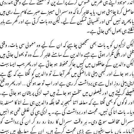
اندر موجود اپنے ہی گھر میں محسوس کرتے پرائے پن کو جھٹکنے کے لیے وقتی ہمدردی
حاصل کرنا چاہتی ہوں، یا یہ ظاہر کرنا کہ وہ سسرال میںبڑے صبر سے کام لے رہی ہیں
یا پھر پتہ نہیں کسی اور نفسیاتی تسکین کے لیے، لیکن وہ بات کرتی ہے اور گھر سے باہر
نکلتے ہی بھول بھی جاتی ہے۔
لیکن لڑکیوں کو یہ بات بھی سمجھنی چاہیے کہ ان کے لیے وہ معمولی سی بات، وقتی
تلخی اور ہلکی تکرار ہوتی ہے جسے والدین کے سامنے ظاہر کر کے وہ تو بھول جاتی ہیں
لیکن والدین کے حافظوں میں کہیں جاکر محفوظ ہو جاتی ہے اور پھر جب ایسا بہت
بار ہو جائے اور کبھی بیٹی ناراضگی میں گھر آجائے تو والدین کو لگتا ہے کہ سچ ہے
اپنی بیٹی روزِ اول سے ہی برداشت کر رہی ہے اور اب تو حد ہوگئی… اور پھر وہ تلخ
فیصلے کرلیتے ہیں اور فیصلوں میں سخت ہو جاتے ہیں تب لڑکی پریشان ہو جاتی ہے،
اور لوگوں کو بھی لگتا ہے کہ معاملہ اتنا گمبھیر نہ تھا بلکہ والدین ہی نے انا کا مسئلہ بنا
دیا۔ بات انا کی نہیں، محبت اور برداشت کی ہے۔ یہ لڑکی ہی کی غلطی تھی جو انہیں
سسرال مخالف سوچ دی۔ ہر وقت سسرال کا رونا رو رو کر ان کی برداشت کو
آزمایا۔ ماں باپ بیٹیوں سے بڑی محبت کرتے ہیں، ان کے معاملے میں بہت