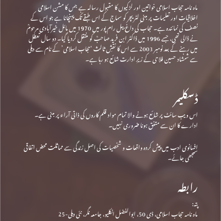
ماہ نامہ حجاب اسلامی خواتین اور لڑکیوں کا مقبول رسالہ ہے جس کا مشن اسلامی
اخلاقیات اور تعلیمات پر مبنی لٹریچر کو سماج کے اس طبقے تک پہنچانا ہے جو اس کے
نصف کی نمائندہ ہے۔ حجاب کی داغ بیل رام پور میں 1970 میں مائل خیرآبادی مرحومؒ
نے ڈالی تھی، جسے 1996 میں ڈاکٹر ابن فرید صاحبؒ کو منتقل کردیا گیا۔ دو سال تعطل
میں رہنے کے بعد نومبر 2003 سے اس کا نقشِ ثالث ‘حجاب اسلامی’ کے نام سے دہلی
سے شمشاد حسین فلاحی کے زیرِ ادارت شائع ہو رہا ہے۔
ڈسکلیمر
اس ویب سائٹ پر شائع ہونے والا تمام مواد قلم کاروں کی ذاتی آراء پر مبنی ہے۔
ادارے کا ان سے متفق ہونا ضروری نہیں۔
افسانوی ادب میں پیش کردہ واقعات و شخصیات کی اصل زندگی سے مماثلت محض اتفاقی
سمجھی جائے۔
رابطہ
پتہ:
ماہ نامہ حجاب اسلامی، ڈی 50، ابوالفضل انکلیو، جامعہ نگر، نئی دہلی-25