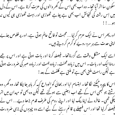
سکون سا اتر آیا تھا۔ وہ اب بھی اس کے گھر والوں کی عزت کرتا ہے، اس کے دل
میں اِس رشتہ کی گنجائش اب بھی ہے چاہے تھوڑی اور بہت تھوڑی ہی کیوں نہ
ہو…!!
اور پھر اس نے ایک عزم کرلیا… محبت تو فاتح عالم ہوتی ہے، اور پرخلوص جذبے
اپنی حدت سے ہر سرد رویے کو گرم کر دیتے ہیں۔
اسے ایک مشکل وقت سے گزرناتھا۔ فیصلہ کرنا اور بات ہوتی ہے اور اس پر جمے
رہنا ایک اور بات۔ اس میں زیادہ محنت، زیادہ ہمت اور زیادہ صبر کی ضرورت ہوتی
ہے لیکن راحت ملتی بھی ہے تو ملتی ہے کلفت کے بعد!
اس کا چہرہ چمکنے لگا تھا۔ ابتسام ابا اور بھائی کو الوداع کہہ کر باہر جا چکا تھا، وہ گھر، وہ
رشتے جو کبھی اس کے تھے اب اجنبی سے ہوگئے تھے لیکن وہ بھی تو میدان میں اتر
چکی تھی۔ غافرہ نے اپنا بیگ لیا اور اپنے روم کی طرف قدم بڑھا دیے… اس نے
فیصلہ کرلیا تھا اور اس فیصلے پر قائم رہنے کے لیے اسے دو چیزوں کی بڑی ضرورت