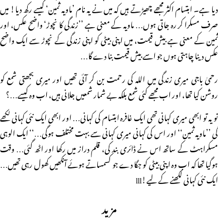
دیا ہے۔ ابتسام اکثر مجھے چھیڑتے ہیں کہ میں نے یہ نام ’ماویہ ثمین‘ کیسے رکھ دیا! میں
صرف مسکرا کر رہ جاتی ہوں… ماویہ کے معنی ہے ’’زندگی کا نچوڑ‘ واضح عکس، اور
ثمین کے معنی ہے بیش قیمت، میں اپنی بیٹی کو اپنی زندگی کے نچوڑ سے ایک واضح
عکس دینا چاہتی ہوں جو اسے بیش قیمت بنا دے گا…
رحمیٰ باجی میری زندگی میں اللہ کی رحمت بن کر آئی تھیں اور میری بجھتی شمع کو
روشن کیا تھا، اور اب مجھے کئی شمع بلکہ بے شمار شمعیں جلانی ہیں، اب وہ کیسے…؟
تو یہ تو ابھی میری کہانی تھی ایک غافرہ ابتسام کی کہانی… اور ابھی ایک نئی کہانی لکھے
گی ’’ماویہ ثمین‘‘ اور اس کی کہانی میری کہانی سے بہت مختلف ہوگی…‘‘ ایک الوہی
مسکراہٹ کے ساتھ اس نے ڈائری بند کی، قلم دراز میں رکھا اور اٹھ گئی… وقت
ہوگیا تھا کہ اب وہ اپنی بیٹی کو جگا دے جو کسمساتے ہوئے آنکھیں کھول رہی تھیں…
ایک نئی کہانی لکھنے کے لیے!lll
مزید