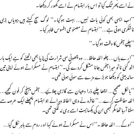
نے اسے پھر تنگ کیا تو اس بار ابتسام نے اسے گھور کر دیکھا۔
’’اب ایسی بھی کوئی بات نہیں… بہت ہوگیا۔‘‘ لوگ سچ کہتے ہیں بیویاں بڑی
ناشکری ہوتی ہے…‘‘ ابتسام نے مصنوعی افسوس ظاہر کیا۔
’’چلیے آفس کا وقت ہوگیا۔‘‘
’’ارے ہاں… چلو اللہ حافظ… وہ چھوٹی سی شرارت کی پڑیا بھی اٹھنے کو ہے ایک بار
اٹھ گئی نا تو میرا آفس جانا مشکل کردے گی۔‘‘ ابتسام نے مسکراتے ہوئے اپنی تین
سالہ بیٹی کو دیکھا جو بڑے مزے سے سوئی ہوئی تھی۔
’’بالکل صحیح… اچھا چلیے ذرا دھیان سے گاڑی چلائیے… آفس پہنچ کر فون کیجیے…
اللہ حفاظت کرے…‘‘ غافرہ نے وہی الفاظ دہرائے جو ابتسام پچھلے ایک عرصہ سے
سنتا آرہا تھا مگر کبھی ان کی یکسانیت اسے بری نہ لگتی تھی۔
’’اوکے … اللہ حافظ۔‘‘ اس نے مسکراتے ہوئے کہا اور روم سے باہر نکل گیا…