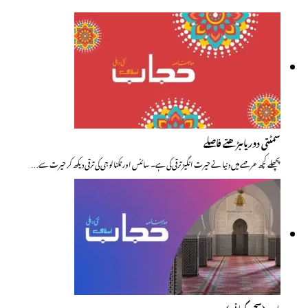
سمٹتی دوریاںبڑھتے فاصلے
پچھلے کچھ عرصے میں دنیا نے حیرت انگیز ترقی کی ہے۔ سائنس اور ٹکنالوجی کی ترقی دیکھ کر حیرت سے…
باپ(سچی کہانی )