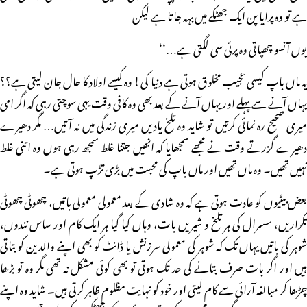
ہے تو وہ پرایا پن ایک جھٹکے میں بہہ جاتا ہے لیکن
یوں آنسو چھپاتی وہ پرئی سی لگتی ہے…‘‘
یہ ماں باپ کیسی عجیب مخلوق ہوتی ہے دنیا کی! وہ کیسے اولاد کا حال جان لیتی ہے؟؟
یہاں آنے سے پہلے اور یہاں آنے کے بعد بھی وہ کافی وقت یہی سوچتی رہی کہ اگر امی
میری صحیح رہ نمائی کرتیں تو شاید وہ تلخ یادیں میری زندگی میں نہ آتیں… مگر دھیرے
دھیرے گزرتے وقت نے مجھے سمجھایا کہ انھیں جتنا غلط سمجھ رہی ہوں وہ اتنی غلط
نہیں تھیں۔ وہ ماں تھیں اور ماں باپ کی محبت میں بڑی تڑپ ہوتی ہے۔
بعض بیٹیوں کو عادت ہوتی ہے کہ وہ شادی کے بعد معمولی معمولی باتیں، چھوٹی چھوٹی
تکراریں، سسرال کی ہر تلخ و شیریں بات، وہاں کیا گیا ہر ایک کام اور ساس نندوں،
شوہر کی باتیں یہاں تک کہ شوہر کی معمولی سرزنش یا ڈانٹ کو بھی اپنے والدین کوبتاتی
ہیں اور اگر بات صرف بتانے کی حد تک ہوتی تو بھی کوئی مشکل نہ تھی مگر وہ تو بڑھا
چڑھا کر مبالغہ آرائی سے کام لیتی اور خود کو نہایت مظلوم ظاہر کرتی ہیں۔ شاید وہ اپنے