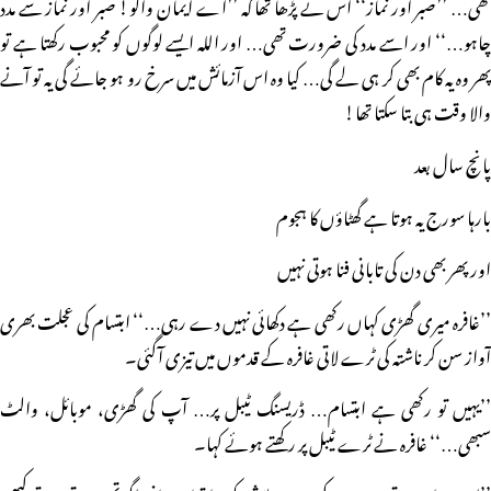
تھی… ’’صبر اور نماز‘‘ اس نے پڑھا تھا کہ ’’اے ایمان والو! صبر اور نماز سے مدد
چاہو…‘‘ اور اسے مدد کی ضرورت تھی… اور اللہ ایسے لوگوں کو محبوب رکھتا ہے تو
پھر وہ یہ کام بھی کر ہی لے گی… کیا وہ اس آزمائش میں سرخ رو ہو جائے گی یہ تو آنے
والا وقت ہی بتا سکتا تھا!
پانچ سال بعد
بارہا سورج یہ ہوتا ہے گھٹاؤں کا ہجوم
اور پھر بھی دن کی تابانی فنا ہوتی نہیں
’’غافرہ میری گھڑی کہاں رکھی ہے دکھائی نہیں دے رہی…‘‘ ابتسام کی عجلت بھری
آواز سن کر ناشتہ کی ٹرے لاتی غافرہ کے قدموں میں تیزی آگئی۔
’’یہیں تو رکھی ہے ابتسام… ڈریسنگ ٹیبل پر… آپ کی گھڑی، موبائل، والٹ
سبھی…‘‘ غافرہ نے ٹرے ٹیبل پر رکھتے ہوئے کہا۔