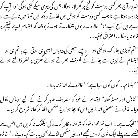
ضرور آج پھر کسی دوست کو لنچ پر گھر لانا ہوگا، جس کی بیوی میکے گئی ہوگی اور آپ کو
بڑا درد ہوتا ہے نا جب کسی دوست کو ہوٹل میں کھاتے دیکھ لیں تو؟ خیر بتائیے کسے لا
رہے ہیں آج آپ؟؟‘‘ غافرہ نے یوں چمکارتے ہوئے پوچھا کہ ابتسام اپنے قہقہے پر
قابو نہ پاسکا… اعترافی قہقہہ…
’’تم تو بڑی چالاک ہوگئی ہو… ویسے سبھی کی بیویاں ایسی ہی ہوتی ہے یا تم ہی ہو…
ابتسام نے تیزی سے چائے کے گھونٹ بھرتے ہوئے گھڑی پر نظر ڈالتے ہوئے
کہا…
’’ابتسام… کون کون آرہا ہے؟‘‘ غافرہ نے انداز نہ بدلا۔
’’تابش اور مسٹر کھنہ‘‘ ابتسام نے خود کو مصروف ظاہر کرنے کے لیے موبائل نکال
دیا۔ غافرہ نے مطمئن انداز میں اس کا بچا ہوا بریڈ مکھن اٹھا کر کھانا شروع کر دیا۔
’’ٹھیک ہے… اب خوامخواہ خود کو شرمندہ ظاہر کرنے کی ایکٹنگ نہ کریں بس آفس سے
نکلنے سے پہلے ایک فون کر دیں مجھے اور بغیر مکھن لگائے بھی یہ بات کہہ دیتے۔‘‘ غافرہ