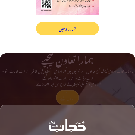
شمارہ پڑھیں
ہمارا تعاون کیجیے
ماہ نامہ حجاب اسلامی گذشتہ کئی دہائیوں سے خواتین میں فکر اسلامی کے فروغ کی خاطر بے لوث خدمات انجام
دے رہا ہے۔ اس ادارے کا تعاون کیجیے
اور دینی و تحریکی لٹریچر کے فروغ میں اپنا حصہ ڈالیے۔
تعاون کیجیے