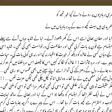
مری بربادیوں پر رونے والے کیا خبر تجھ کو
خریدی ہیں بہت کچھ دے کے یہ بربادیاں میں نے
ابا اور عفان بھائی اسے اس کے گھر چھوڑ آئے۔ ابا نے شاید وہاں آنے سے پہلے
ابتسام سے فون پر بات کرلی تھی اور مفاہمت کی درخواست بھی کی تھی۔ شاید اسی
لیے وہاں کسی نے غافرہ کو دیکھ کر حیرت کا اظہار نہ کیا اور نہ ہی کوئی بات کی۔ سپاٹ
چہرے، اور سرد تاثرات!! غافرہ کو لگا کہ کہیں اس کا فیصلہ اس سرد فضا میں گم ہوکر نہ
رہ جائے۔ دل کے دھڑکنے کی آواز اسے اپنے سینے میں بھی محسوس ہو رہی تھی…
دل جسے کوئی مٹھی میں لے رہا تھا۔ وہ اپنی انا تو کچل چکی تھی لیکن عزت نفس …!!
مگر حقیقت تو یہی تھی نا کہ غلطی بھی تو اسی کی تھی تو پھر سزا بھی تو اسی کو ملنی تھی۔
اس نے ایک نظر اٹھا کر ابتسام کو دیکھا جو اس کے ابا اور بھائی کے ساتھ نہایت
ادب و احترام سے کچھ بات کر رہا تھا… اس کے چہرے پر اگرچہ جذبات کی گرم
جوشی نہ تھی تو وہ سرد مہری بھی نہ تھی جو اسے مایوس کرے۔ دل میں کہیں ایک