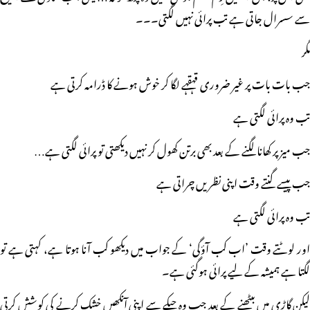
سے سسرال جاتی ہے تب پرائی نہیں لگتی۔۔۔
مگر
جب بات بات پر غیر ضروری قہقہے لگا کر خوش ہونے کا ڈرامہ کرتی ہے
تب وہ پرائی لگتی ہے
جب میز پر کھانا لگنے کے بعد بھی برتن کھول کر نہیں دیکھتی تو پرائی لگتی ہے…
جب پیسے گنتے وقت اپنی نظریں چراتی ہے
تب وہ پرائی لگتی ہے
اور لوٹتے وقت ’اب کب آؤگی‘ کے جواب میں دیکھو کب آنا ہوتا ہے، کہتی ہے تو
لگتا ہے ہمیشہ کے لیے پرائی ہوگئی ہے۔
لیکن گاڑی میں بیٹھنے کے بعد جب وہ چپکے سے اپنی آنکھیں خشک کرنے کی کوشش کرتی