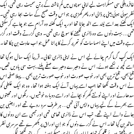
غافرہ ہلکی سی مسکراہٹ لیے اپنی سوچوں میں گم ناشتہ کے برتن سمیٹ رہی تھی، ایک
نظر سوئی ہوئی بیٹی پر ڈالی اور پھر گھڑی پر جو اس وقت صبح کے سات بجا رہی تھی۔
ایک گھنٹے بعد اسے نیند سے اٹھ جانا تھا اور یہ ایک گھنٹہ وہ آرام سے جو چاہے کرسکتی
تھی… بہت دنوں سے وہ ڈائری لکھنے کا سوچ رہی تھی۔ وہی گزرتے وقت اور گزر
رہے وقت میں اپنے احساسات کو تحریر کرنے کا پرانا عمل جو اب عادت بن چکا تھا۔
ایک کپ گرما گرم چائے لیے اس نے اپنی ڈائری نکالی۔ قریباً ایک سال ہوگیا تھا
اسے کچھ نہ لکھے ہوئے، اس نے دھیرے دھیرے صفحے پلٹے، بہت سی یادیں تھیں،
تلخ بھی، تلخ ترین بھی اور خوب صورت اور خوب صورت ترین بھی… پہلا صفحہ اس
نے اس وقت لکھا تھا جب اسے یہاں آئے ایک ہفتہ ہوا تھا، وہ جو ایک غلطی کو
سدھارنے اور اپنے ٹوٹتے گھر کو بچانے اور اسے دوبارہ خوشیوں، رنگوں اور محبتوں
سے بھرنے کے لیے یہاں واپس آئی تھی… ہر طرف سرد رویے تھے اور اجنبی بن
جانے والے اپنے تھے، تب اس نے ڈائری تھامی تھی اور تبھی سے ان دونوں کا
ساتھ بن گیا تھا۔ اس نے گزرے دنوں کو جو اِن اوراق پر بکھرے تھے سرسری نظر
سے دیکھتے ہوئے قلم کو تھام لیا اور ایک الوہی مسکراہٹ کے ساتھ لکھنے لگی۔