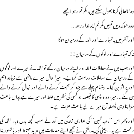
وہ اچھائی کرنا بھول سکتے ہیں، مگر تم رہو اچھے
وہ دھوکہ دیں تمہیں مگر تم ایماندار رہو…
اور آخر میں یہ تمہارے اور اللہ کے درمیان ہوگا
نہ کہ تمہارے اور لوگوں کے درمیان!!
اور جب میں نے معاملات اللہ اور اپنے درمیان رکھے تو اللہ نے میرے اور لوگوں
کے درمیان کے معاملات درست کردیے۔ میرا حال میرے ماضی سے زیادہ اہم
اور پر اثر بن گیا۔ ابتسام پہلے سے بڑھ کر محبت کرنے والے اور خیال کرنے والے
بن گئے… میرا وہ واپسی کا فیصلہ جو کسی کی نظر میں غلط اور میرے لیے یہاں باعث
سزا بنا وہی فیصلہ آج میرے لیے باعث عزت ہے۔
اور پھر اس ’’ماویہ ثمین‘‘ کی ہماری زندگی میں آمد نے سب کچھ بدل دیا، اللہ کی
رحمت ہے یہ… بیٹی کی پیدائش نے مجھے اپنے معاملات میں مزید محتاط اور باشعور بنا